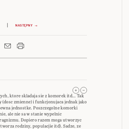
|
NASTĘPNY →
ych, ktore skladaja sie z komorek itd… Tak
 (dosc zmienne) i funkcjonujaca jednak jako
 pewna jednostke. Poszczegolne komorki
ie, ale nie sa w stanie wypelnic
ragnizmu. Dopiero razem moga utworzyc
 tworza rodziny, populacjie itd). Sadze, ze