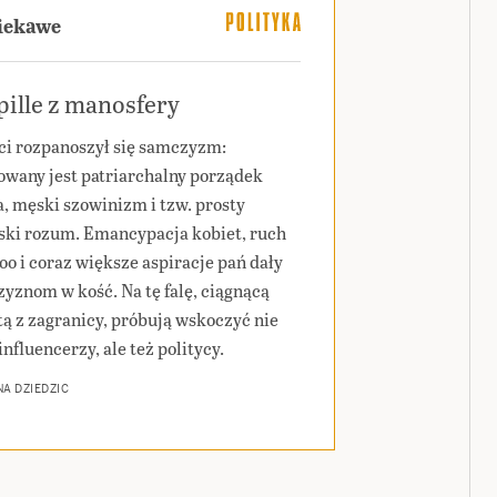
ciekawe
ille z manosfery
ci rozpanoszył się samczyzm:
wany jest patriarchalny porządek
a, męski szowinizm i tzw. prosty
ski rozum. Emancypacja kobiet, ruch
o i coraz większe aspiracje pań dały
yznom w kość. Na tę falę, ciągnącą
tą z zagranicy, próbują wskoczyć nie
influencerzy, ale też politycy.
A DZIEDZIC