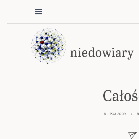
niedowiary
Całoś
8 LIPCA 2009
B