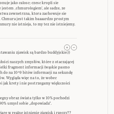
nuje jako calosc; czesc kropli sie
e jestem ‚chmurologiem’, ale sadze, ze
rstwa zewnetrzna, ktora zachowuje sie
tp. Chmura jest takim baaaardzo prostym
ury nie istnieja, to my tez nie istniejemy.
awaniu zjawisk są bardzo buddyjskie:))
ości naszych zmysłów, które z otaczającej
ielki fragment informacji (wąskie pasmo
ych do na 10^9 bitów informacji na sekundę
ów. Wygląda więc na to, że wobec
pi jak krety i nie postrzegamy większości
zegny obraz świata tylko w 10% pochodzi
90% umysł sobie „dopowiada”.
arę w realne istnienie zjawisk i rzeczy??