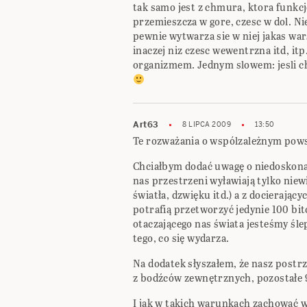
tak samo jest z chmura, ktora funkcjo
przemieszcza w gore, czesc w dol. Ni
pewnie wytwarza sie w niej jakas wa
inaczej niz czesc wewentrzna itd, i
organizmem. Jednym slowem: jesli chm
Art63
8 LIPCA 2009
13:50
Te rozważania o wspólzależnym powst
Chciałbym dodać uwagę o niedoskonał
nas przestrzeni wyławiają tylko niew
światła, dzwięku itd.) a z docierając
potrafią przetworzyć jedynie 100 bit
otaczającego nas świata jesteśmy śle
tego, co się wydarza.
Na dodatek słyszałem, że nasz postr
z bodźców zewnętrznych, pozostałe 
I jak w takich warunkach zachować wi