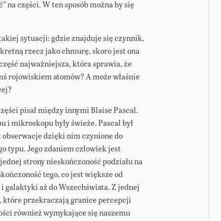
” na części. W ten sposób można by się
kiej sytuacji: gdzie znajduje się czynnik,
retną rzecz jako chmurę, skoro jest ona
 część najważniejsza, która sprawia, że
imś rojowiskiem atomów? A może właśnie
cej?
zęści pisał między innymi Blaise Pascal.
pu i mikroskopu były świeże. Pascal był
 obserwacje dzięki nim czynione do
go typu. Jego zdaniem człowiek jest
jednej strony nieskończoność podziału na
skończoność tego, co jest większe od
 i galaktyki aż do Wszechświata. Z jednej
 które przekraczają granice percepcji
łości również wymykające się naszemu