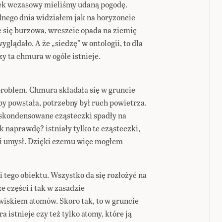
mek wczasowy mieliśmy udaną pogodę.
dnego dnia widziałem jak na horyzoncie
e się burzowa, wreszcie opada na ziemię
wyglądało. A że „siedzę” w ontologii, to dla
y ta chmura w ogóle istnieje.
 problem. Chmura składała się w gruncie
by powstała, potrzebny był ruch powietrza.
y skondensowane cząsteczki spadły na
k naprawdę? istniały tylko te cząsteczki,
 i umysł. Dzięki czemu więc mogłem
 tego obiektu. Wszystko da się rozłożyć na
ze części i tak w zasadzie
wiskiem atomów. Skoro tak, to w gruncie
 istnieje czy też tylko atomy, które ją