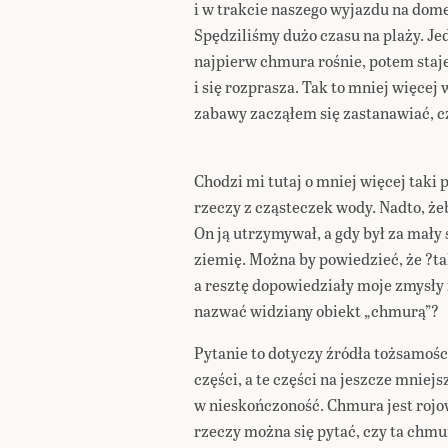
i w trakcie naszego wyjazdu na do
Spędziliśmy dużo czasu na plaży. Je
najpierw chmura rośnie, potem staj
i się rozprasza. Tak to mniej więcej 
zabawy zacząłem się zastanawiać, cz
Chodzi mi tutaj o mniej więcej taki
rzeczy z cząsteczek wody. Nadto, że
On ją utrzymywał, a gdy był za mał
ziemię. Można by powiedzieć, że ?ta
a resztę dopowiedziały moje zmysły
nazwać widziany obiekt „chmurą”?
Pytanie to dotyczy źródła tożsamości
części, a te części na jeszcze mniejs
w nieskończoność. Chmura jest rojo
rzeczy można się pytać, czy ta chmura