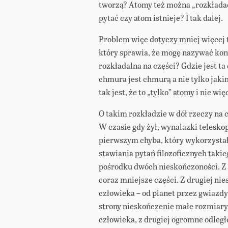
tworzą? Atomy też można „rozkładać
pytać czy atom istnieje? I tak dalej.
Problem więc dotyczy mniej więcej ta
który sprawia, że mogę nazywać konk
rozkładalna na części? Gdzie jest ta
chmura jest chmurą a nie tylko jak
tak jest, że to „tylko” atomy i nic wię
O takim rozkładzie w dół rzeczy na c
W czasie gdy żył, wynalazki telesko
pierwszym chyba, który wykorzystał
stawiania pytań filozoficznych takie
pośrodku dwóch nieskończoności. Z 
coraz mniejsze części. Z drugiej nie
człowieka – od planet przez gwiazdy
strony nieskończenie małe rozmiary,
człowieka, z drugiej ogromne odleg