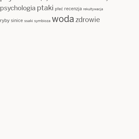
ptaki
psychologia
recenzja
płeć
rekultywacja
woda
zdrowie
ryby
sinice
ssaki
symbioza