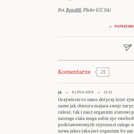
Fot.
Reini68
, Flickr (CC SA)
Nawigacja
← POPRZEDNI
wpisu
Komentarze
21
jk
8 LIPCA 2009
13:20
Oczywiscie to samo dotyczy istot zyw
samo jak chmura majaca swoje zarysy
calosc, tak i nasz organizm stanowi
naszego ciala moga sobie zyc swobodn
podstawowowych czynnosci calego o
nowa jakos jaka jest organizm (te zas