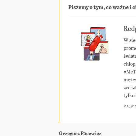
Piszemy o tym, co ważne i 
Redp
W sie
promo
świat
chłop
#MeTo
mężcz
zresz
tylko 
MALWIN
Grzegorz Pacewicz