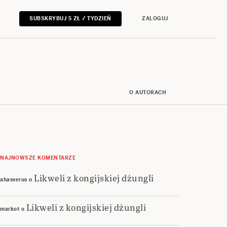
SUBSKRYBUJ 5 ZŁ / TYDZIEŃ
ZALOGUJ
O AUTORACH
NAJNOWSZE KOMENTARZE
Likweli z kongijskiej dżungli
ahasverus
o
Likweli z kongijskiej dżungli
markot
o