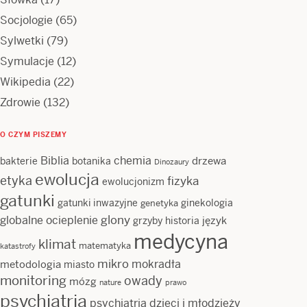
Socjologie
(65)
Sylwetki
(79)
Symulacje
(12)
Wikipedia
(22)
Zdrowie
(132)
O CZYM PISZEMY
Biblia
chemia
drzewa
bakterie
botanika
Dinozaury
ewolucja
etyka
fizyka
ewolucjonizm
gatunki
gatunki inwazyjne
ginekologia
genetyka
glony
globalne ocieplenie
język
grzyby
historia
medycyna
klimat
matematyka
katastrofy
mikro
mokradła
metodologia
miasto
monitoring
owady
mózg
nature
prawo
psychiatria
psychiatria dzieci i młodzieży