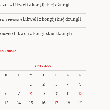
Likweli z kongijskiej dżungli
markot
o
Likweli z kongijskiej dżungli
Stary Profesor
o
Likweli z kongijskiej dżungli
olborski
o
KALENDARZ
LIPIEC 2009
M
T
W
T
F
S
S
1
2
3
4
5
6
7
8
9
10
11
12
13
14
15
16
17
18
19