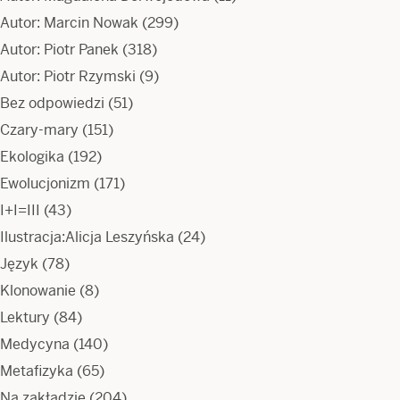
Autor: Marcin Nowak
(299)
Autor: Piotr Panek
(318)
Autor: Piotr Rzymski
(9)
Bez odpowiedzi
(51)
Czary-mary
(151)
Ekologika
(192)
Ewolucjonizm
(171)
I+I=III
(43)
Ilustracja:Alicja Leszyńska
(24)
Język
(78)
Klonowanie
(8)
Lektury
(84)
Medycyna
(140)
Metafizyka
(65)
Na zakładzie
(204)