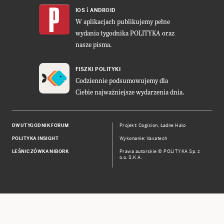
i
IOS
ANDROID
W aplikacjach publikujemy pełne
wydania tygodnika POLITYKA oraz
nasze pisma.
FISZKI POLITYKI
Codziennie podsumowujemy dla
Ciebie najważniejsze wydarzenia dnia.
DWUTYGODNIK FORUM
Projekt:
Cogision
,
Ładne Halo
POLITYKA INSIGHT
Wykonanie: Vavatech
LEŚNICZÓWKA NIBORK
Prawa autorskie © POLITYKA Sp. z
o.o. S.K.A.