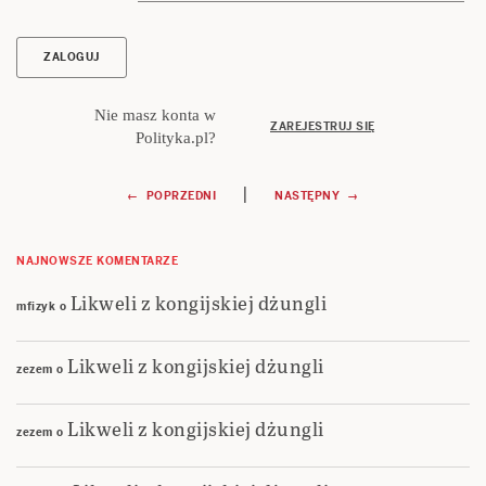
Nie masz konta w
ZAREJESTRUJ SIĘ
Polityka.pl?
Nawigacja
|
← POPRZEDNI
NASTĘPNY →
wpisu
NAJNOWSZE KOMENTARZE
Likweli z kongijskiej dżungli
mfizyk
o
Likweli z kongijskiej dżungli
zezem
o
Likweli z kongijskiej dżungli
zezem
o