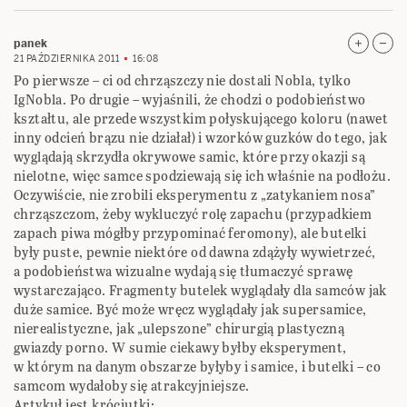
panek
21 PAŹDZIERNIKA 2011
16:08
Po pierwsze – ci od chrząszczy nie dostali Nobla, tylko
IgNobla. Po drugie – wyjaśnili, że chodzi o podobieństwo
kształtu, ale przede wszystkim połyskującego koloru (nawet
inny odcień brązu nie działał) i wzorków guzków do tego, jak
wyglądają skrzydła okrywowe samic, które przy okazji są
nielotne, więc samce spodziewają się ich właśnie na podłożu.
Oczywiście, nie zrobili eksperymentu z „zatykaniem nosa”
chrząszczom, żeby wykluczyć rolę zapachu (przypadkiem
zapach piwa mógłby przypominać feromony), ale butelki
były puste, pewnie niektóre od dawna zdążyły wywietrzeć,
a podobieństwa wizualne wydają się tłumaczyć sprawę
wystarczająco. Fragmenty butelek wyglądały dla samców jak
duże samice. Być może wręcz wyglądały jak supersamice,
nierealistyczne, jak „ulepszone” chirurgią plastyczną
gwiazdy porno. W sumie ciekawy byłby eksperyment,
w którym na danym obszarze byłyby i samice, i butelki – co
samcom wydałoby się atrakcyjniejsze.
Artykuł jest króciutki: