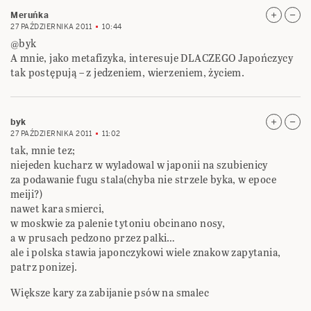
Meruńka
27 PAŹDZIERNIKA 2011
10:44
@byk
A mnie, jako metafizyka, interesuje DLACZEGO Japończycy
tak postępują – z jedzeniem, wierzeniem, życiem.
byk
27 PAŹDZIERNIKA 2011
11:02
tak, mnie tez;
niejeden kucharz w wyladowal w japonii na szubienicy
za podawanie fugu stala(chyba nie strzele byka, w epoce
meiji?)
nawet kara smierci,
w moskwie za palenie tytoniu obcinano nosy,
a w prusach pedzono przez palki…
ale i polska stawia japonczykowi wiele znakow zapytania,
patrz ponizej.
Większe kary za zabijanie psów na smalec