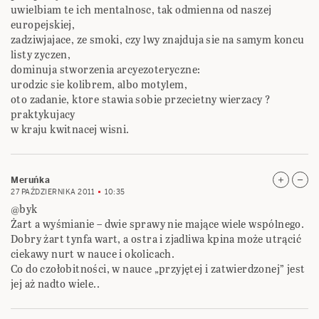
uwielbiam te ich mentalnosc, tak odmienna od naszej
europejskiej,
zadziwjajace, ze smoki, czy lwy znajduja sie na samym koncu
listy zyczen,
dominuja stworzenia arcyezoteryczne:
urodzic sie kolibrem, albo motylem,
oto zadanie, ktore stawia sobie przecietny wierzacy ?
praktykujacy
w kraju kwitnacej wisni.
Meruńka
27 PAŹDZIERNIKA 2011
10:35
@byk
Żart a wyśmianie – dwie sprawy nie mające wiele wspólnego.
Dobry żart tynfa wart, a ostra i zjadliwa kpina może utrącić
ciekawy nurt w nauce i okolicach.
Co do czołobitności, w nauce „przyjętej i zatwierdzonej” jest
jej aż nadto wiele..