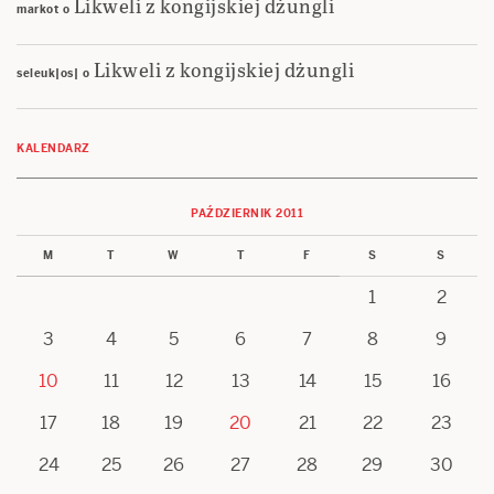
Likweli z kongijskiej dżungli
markot
o
Likweli z kongijskiej dżungli
seleuk|os|
o
KALENDARZ
PAŹDZIERNIK 2011
M
T
W
T
F
S
S
1
2
3
4
5
6
7
8
9
10
11
12
13
14
15
16
17
18
19
20
21
22
23
24
25
26
27
28
29
30