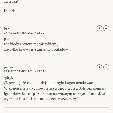
zwierząt.
IX 2010
byk
27 PAŹDZIERNIKA 2011
12:00
p.s.
tez kiedys bylem metafizykiem,
ale tylko krowa nie zmienia pogladow.
panek
27 PAŹDZIERNIKA 2011
15:02
@byk
Cieszę się, że moje podejście mogło kogoś uradować.
W końcu nie zatytułowałem swojego wpisu „Głupia komisja
Ignoblowska nie poznała się na ważnym odkryciu” ani „Kto
wyrzuca butelki jest mordercą chrząszczy”…