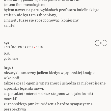
jestem fenomenologiem;
bylem nawet na paru wykladach profesora imielinskiego.
smiech nie byl tam zabroniony,
a nawet, tusze sie spostponowac, konieczny.
salute!
byk
27 PAŹDZIERNIKA 2011
10:32
p.s.
gotuj sie!
fugu?
niezwykle smaczny jadlem kiedys w japonskiej knajpie
w kolonii;
takze skora i ogolnie wnetrznosci uchodza za niebezpieczne;
japonska legenda mowi,
ze po takiej smierci rodzisz sie ponownie jako koniki
morski?
z japonskiego punktu widzenia bardzo sympatyczna
perspektywa