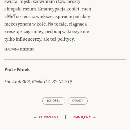
świata, męski szowinizm i tzw. prosty
chłopski rozum. Emancypacja kobiet, ruch
#MeToo i coraz większe aspiracje pań dały
mężczyznom w kość. Na tę falę, ciągnącą
zresztą z zagranicy, próbują wskoczyć nie
tylko influencerzy, ale też politycy.
MALWINA DZIEDZIC
Piotr Panek
Fot. Anita363, Flickr (CC BY NC 2.0)
IGNOBEL
OWADY
Nawigacja
|
← POPRZEDNI
NASTĘPNY →