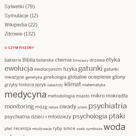
Sylwetki
(79)
Symulacje
(12)
Wikipedia
(22)
Zdrowie
(132)
O CZYM PISZEMY
etyka
Biblia
chemia
drzewa
bakterie
botanika
Dinozaury
ewolucja
gatunki
fizyka
ewolucjonizm
gatunki
glony
globalne ocieplenie
inwazyjne
ginekologia
genetyka
klimat
język
grzyby
historia
matematyka
katastrofy
medycyna
mikro
mokradła
metodologia
miasto
psychiatria
monitoring
owady
mózg
nature
prawo
ptaki
psychologia
psychiatria dzieci i młodzieży
woda
ryby
recenzja
sinice
płeć
ssaki
symbioza
rekultywacja