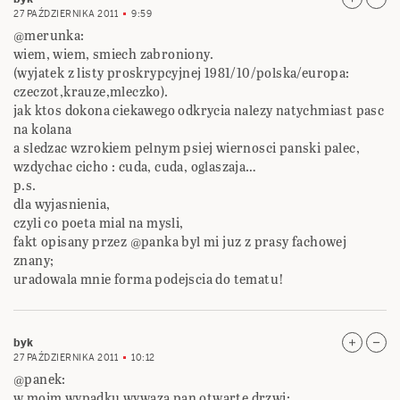
27 PAŹDZIERNIKA 2011
9:59
@merunka:
wiem, wiem, smiech zabroniony.
(wyjatek z listy proskrypcyjnej 1981/10/polska/europa:
czeczot,krauze,mleczko).
jak ktos dokona ciekawego odkrycia nalezy natychmiast pasc
na kolana
a sledzac wzrokiem pelnym psiej wiernosci panski palec,
wzdychac cicho : cuda, cuda, oglaszaja…
p.s.
dla wyjasnienia,
czyli co poeta mial na mysli,
fakt opisany przez @panka byl mi juz z prasy fachowej
znany;
uradowala mnie forma podejscia do tematu!
byk
27 PAŹDZIERNIKA 2011
10:12
@panek:
w moim wypadku wywaza pan otwarte drzwi;