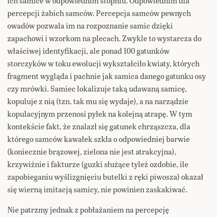
ich samice w odpowiednim stopniu. Odpowiednim dla
percepcji żabich samców. Percepcja samców pewnych
owadów pozwala im na rozpoznanie samic dzięki
zapachowi i wzorkom na plecach. Zwykle to wystarcza do
właściwej identyfikacji, ale ponad 100 gatunków
storczyków w toku ewolucji wykształciło kwiaty, których
fragment wygląda i pachnie jak samica danego gatunku osy
czy mrówki. Samiec lokalizuje taką udawaną samicę,
kopuluje z nią (tzn. tak mu się wydaje), a na narządzie
kopulacyjnym przenosi pyłek na kolejną atrapę. W tym
kontekście fakt, że znalazł się gatunek chrząszcza, dla
którego samców kawałek szkła o odpowiedniej barwie
(koniecznie brązowej, zielona nie jest atrakcyjna),
krzywiźnie i fakturze (guzki służące tyleż ozdobie, ile
zapobieganiu wyślizgnięciu butelki z ręki piwosza) okazał
się wierną imitacją samicy, nie powinien zaskakiwać.
Nie patrzmy jednak z pobłażaniem na percepcję