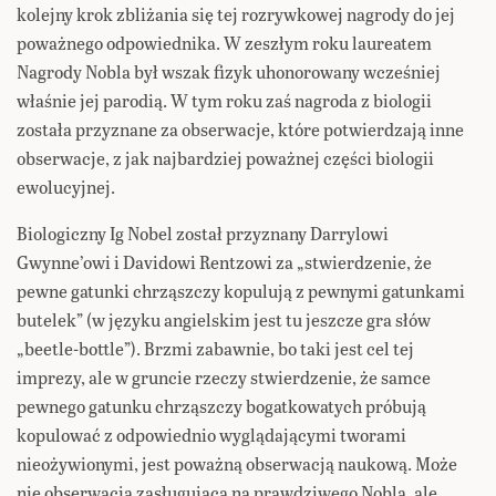
kolejny krok zbliżania się tej rozrywkowej nagrody do jej
poważnego odpowiednika. W zeszłym roku laureatem
Nagrody Nobla był wszak fizyk uhonorowany wcześniej
właśnie jej parodią. W tym roku zaś nagroda z biologii
została przyznane za obserwacje, które potwierdzają inne
obserwacje, z jak najbardziej poważnej części biologii
ewolucyjnej.
Biologiczny Ig Nobel został przyznany Darrylowi
Gwynne’owi i Davidowi Rentzowi za „stwierdzenie, że
pewne gatunki chrząszczy kopulują z pewnymi gatunkami
butelek” (w języku angielskim jest tu jeszcze gra słów
„beetle-bottle”). Brzmi zabawnie, bo taki jest cel tej
imprezy, ale w gruncie rzeczy stwierdzenie, że samce
pewnego gatunku chrząszczy bogatkowatych próbują
kopulować z odpowiednio wyglądającymi tworami
nieożywionymi, jest poważną obserwacją naukową. Może
nie obserwacją zasługującą na prawdziwego Nobla, ale