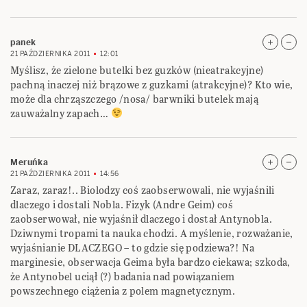
panek
21 PAŹDZIERNIKA 2011
12:01
Myślisz, że zielone butelki bez guzków (nieatrakcyjne)
pachną inaczej niż brązowe z guzkami (atrakcyjne)? Kto wie,
może dla chrząszczego /nosa/ barwniki butelek mają
zauważalny zapach…
Meruńka
21 PAŹDZIERNIKA 2011
14:56
Zaraz, zaraz!.. Biolodzy coś zaobserwowali, nie wyjaśnili
dlaczego i dostali Nobla. Fizyk (Andre Geim) coś
zaobserwował, nie wyjaśnił dlaczego i dostał Antynobla.
Dziwnymi tropami ta nauka chodzi. A myślenie, rozważanie,
wyjaśnianie DLACZEGO – to gdzie się podziewa?! Na
marginesie, obserwacja Geima była bardzo ciekawa; szkoda,
że Antynobel uciął (?) badania nad powiązaniem
powszechnego ciążenia z polem magnetycznym.