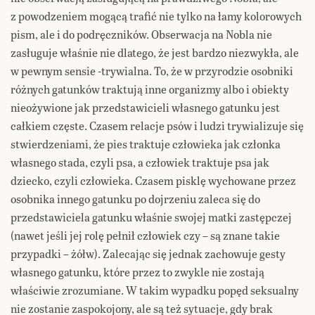
z powodzeniem mogącą trafić nie tylko na łamy kolorowych
pism, ale i do podręczników. Obserwacja na Nobla nie
zasługuje właśnie nie dlatego, że jest bardzo niezwykła, ale
w pewnym sensie -trywialna. To, że w przyrodzie osobniki
różnych gatunków traktują inne organizmy albo i obiekty
nieożywione jak przedstawicieli własnego gatunku jest
całkiem częste. Czasem relacje psów i ludzi trywializuje się
stwierdzeniami, że pies traktuje człowieka jak członka
własnego stada, czyli psa, a człowiek traktuje psa jak
dziecko, czyli człowieka. Czasem pisklę wychowane przez
osobnika innego gatunku po dojrzeniu zaleca się do
przedstawiciela gatunku właśnie swojej matki zastępczej
(nawet jeśli jej rolę pełnił człowiek czy – są znane takie
przypadki – żółw). Zalecając się jednak zachowuje gesty
własnego gatunku, które przez to zwykle nie zostają
właściwie zrozumiane. W takim wypadku popęd seksualny
nie zostanie zaspokojony, ale są też sytuacje, gdy brak