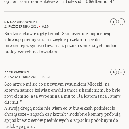
option=com_content&view=article&id=106&Itemid=44
ST. CZACHOROWSKI
21 PAŹDZIERNIKA 2011
6:25
Bardzo ciekawie ujęty temat. Skojarzenie z papierową
(słowną) pornografią niezwykle przekonujące do
poważniejszego traktowania z pozoru śmiesznych badań
biologicznych nad owadami.
ZACIEKAWIONY
21 PAŹDZIERNIKA 2011
10:53
Skojarzyło mi się to z pewnym rysunkiem Mleczki, na
którym samiec żółwia pomylił samicę z kamieniem, bo było
zbyt ciemno, a ta wypominała mu to „Ja jestem tutaj, stary
durniu!”.
A swoją drogą nadal nie wiem co w butelkach podniecało
chrząszcze – zapach czy kształt? Podobno komary próbują
spijać krew z serów pleśniowych o zapachu podobnym do
ludzkiego potu.