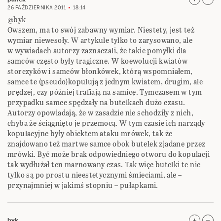
26 PAŹDZIERNIKA 2011
18:14
@byk
Owszem, ma to swój zabawny wymiar. Niestety, jest też
wymiar niewesoły. W artykule tylko to zarysowano, ale
w wywiadach autorzy zaznaczali, że takie pomyłki dla
samców często były tragiczne. W koewolucji kwiatów
storczyków i samców błonkówek, którą wspomniałem,
samce te (pseudo)kopulują z jednym kwiatem, drugim, ale
prędzej, czy później trafiają na samicę. Tymczasem w tym
przypadku samce spędzały na butelkach dużo czasu.
Autorzy opowiadają, że w zasadzie nie schodziły z nich,
chyba że ściągnięto je przemocą. W tym czasie ich narządy
kopulacyjne były obiektem ataku mrówek, tak że
znajdowano też martwe samce obok butelek zjadane przez
mrówki. Być może brak odpowiedniego otworu do kopulacji
tak wydłużał ten marnowany czas. Tak więc butelki te nie
tylko są po prostu nieestetycznymi śmieciami, ale –
przynajmniej w jakimś stopniu – pułapkami.
byk