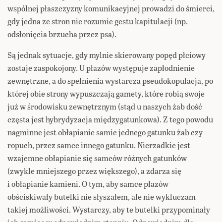
wspólnej płaszczyzny komunikacyjnej prowadzi do śmierci,
gdy jedna ze stron nie rozumie gestu kapitulacji (np.
odsłonięcia brzucha przez psa).
Są jednak sytuacje, gdy mylnie skierowany popęd płciowy
zostaje zaspokojony. U płazów występuje zapłodnienie
zewnętrzne, a do spełnienia wystarcza pseudokopulacja, po
której obie strony wypuszczają gamety, które robią swoje
już w środowisku zewnętrznym (stąd u naszych żab dość
częsta jest hybrydyzacja międzygatunkowa). Z tego powodu
nagminne jest obłapianie samic jednego gatunku żab czy
ropuch, przez samce innego gatunku. Nierzadkie jest
wzajemne obłapianie się samców różnych gatunków
(zwykle mniejszego przez większego), a zdarza się
i obłapianie kamieni. O tym, aby samce płazów
obściskiwały butelki nie słyszałem, ale nie wykluczam
takiej możliwości. Wystarczy, aby te butelki przypominały