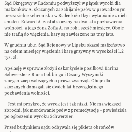
Sąd Okręgowy w Radomiu podwyższył w piątek wyroki dla
małżonków A. skazanych za zabijanie psów w prowadzonym
przez siebie schronisku w Białce koło Iłży i wytapianie z nich
smalcu. Edward A. został skazany na dwa lata pozbawienia
wolności, a jego żona Zofia A. na rok i sześć miesięcy. Oboje
nie trafią do więzienia, kary są zawieszone na trzy lata.
W grudniu ub.r. Sąd Rejonowy w Lipsku skazał małżeństwo
na osiem miesięcy więzienia i karę grzywny w wysokości 1,2
tys. zł.
Apelację w sprawie złożyli oskarżyciele posiłkowi Karina
Schwerzler z Biura Lobbingu i Cezary Wyszyński
z organizacji walczących o prawa zwierząt. Oboje dla
skazanych domagali się dwóch lat bezwzględnego
pozbawienia wolności.
– Jest mi przykro, że wyrok jest tak niski. Nie ma większej
zbrodni, jak mordowanie psów z premedytację – powiedziała
po ogłoszeniu wyroku Schwerzler.
Przed budynkiem sądu odbywała się pikieta obrońców