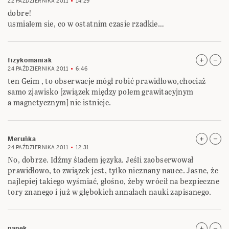
22 PAŹDZIERNIKA 2011
14:29
dobre!
usmialem sie, co w ostatnim czasie rzadkie…
fizykomaniak
24 PAŹDZIERNIKA 2011
6:46
ten Geim , to obserwacje mógł robić prawidłowo,chociaż
samo zjawisko [związek między polem grawitacyjnym
a magnetycznym] nie istnieje.
Meruńka
24 PAŹDZIERNIKA 2011
12:31
No, dobrze. Idźmy śladem języka. Jeśli zaobserwował
prawidłowo, to związek jest, tylko nieznany nauce. Jasne, że
najlepiej takiego wyśmiać, głośno, żeby wrócił na bezpieczne
tory znanego i już w głębokich annałach nauki zapisanego.
panek