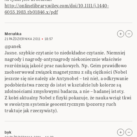
http://onlinelibrary.wiley.com/doi/10.1111/j.1440-
6055.1983.tb01846.x/pdf
Meruńka
21 PAŹDZIERNIKA 2011
18:57
@panek
Jasne. szybkie czytanie to niedokładne czytanie. Niemniej
nagrody i nagrody-antynagrody niekoniecznie właściwie
rozróżniają jakość prac naukowych. Np. Geim prawidłowo
zaobserwował związek magnetyzmu z siłą ciężkości (Nobel
jeszcze się nie należy ale Antynobel – też nie), a odkrywanie
podobieństwa rzeczy do istot w kształcie lub kolorze są
zdolnościami zmysłowymi badacza, a nie – badanej istoty.
Z kolei aktualny Nobel z fizyki pokazuje, że nauka wciąż tkwi
w swoistym systemie geocentrycznym (pozorny ruch
traktuje jak rzeczywisty).
byk