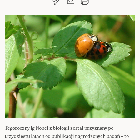
Tegoroczny Ig Nobel z biologii został przyznany po
trzydziestu latach od publikacji nagrodzonych badań – to