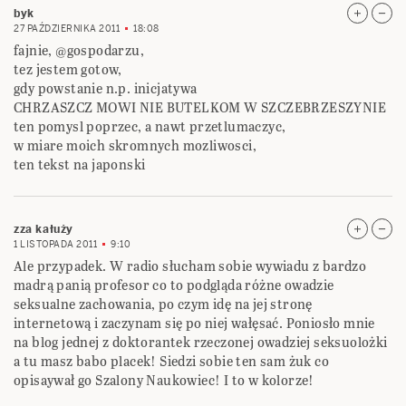
byk
27 PAŹDZIERNIKA 2011
18:08
fajnie, @gospodarzu,
tez jestem gotow,
gdy powstanie n.p. inicjatywa
CHRZASZCZ MOWI NIE BUTELKOM W SZCZEBRZESZYNIE
ten pomysl poprzec, a nawt przetlumaczyc,
w miare moich skromnych mozliwosci,
ten tekst na japonski
zza kałuży
1 LISTOPADA 2011
9:10
Ale przypadek. W radio słucham sobie wywiadu z bardzo
madrą panią profesor co to podgląda różne owadzie
seksualne zachowania, po czym idę na jej stronę
internetową i zaczynam się po niej wałęsać. Poniosło mnie
na blog jednej z doktorantek rzeczonej owadziej seksuolożki
a tu masz babo placek! Siedzi sobie ten sam żuk co
opisaywał go Szalony Naukowiec! I to w kolorze!