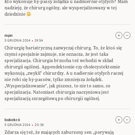
Kto wykonuje by-passy żołądka u nadmiernie otyłych? Mam
nadzieję, że chirurg ogólny, ale wyspecjalizowany w tej
dziedzinie
mpn
5 GRUDNIA 2014
19:54
Chirurgię bariatryczną zazwyczaj chirurg. To, że ktoś się
czymś specjalnie zajmuje, nie oznacza, że jest taka
specjalizacja. Chirurgia brzucha też wchodzi w skład
chirurgii ogólnej. Appendektomie czy cholecystektomie
wykonują „zwykli” chirurdzy. A u nadiernie otyłych raczej
nie robi się by-passów, tylko zmniejsza żołądek.
„Wyspecjalizowanie”, jak piszesz, to nie to samo, co
specjalizacja. Natomiast chirurgia naczyniowa jest
specjalizacją szczególową po chirurgii ogólnej.
bubekró
5 GRUDNIA 2014
20:36
Zdarza się też, że mających zaburzony sen „porywają