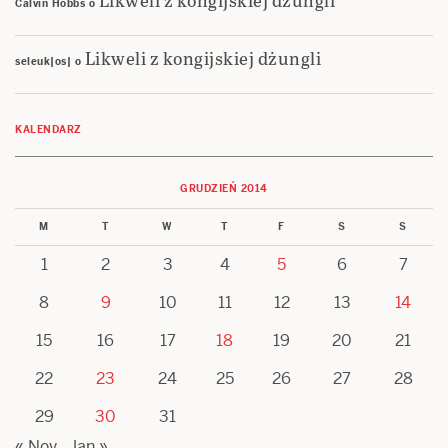
Calvin Hobbs
o
Likweli z kongijskiej dżungli
seleuk|os|
o
KALENDARZ
GRUDZIEŃ 2014
M
T
W
T
F
S
S
1
2
3
4
5
6
7
8
9
10
11
12
13
14
15
16
17
18
19
20
21
22
23
24
25
26
27
28
29
30
31
« Nov
Jan »