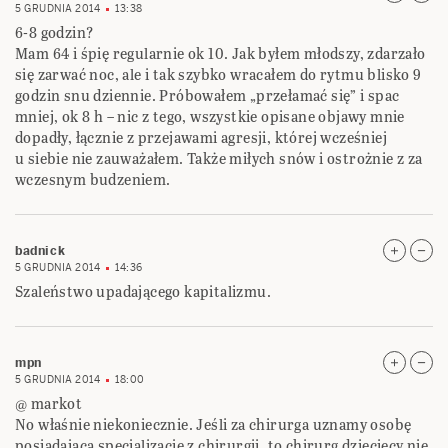
5 GRUDNIA 2014
13:38
6-8 godzin?
Mam 64 i śpię regularnie ok 10. Jak byłem młodszy, zdarzało
się zarwać noc, ale i tak szybko wracałem do rytmu blisko 9
godzin snu dziennie. Próbowałem „przełamać się” i spac
mniej, ok 8 h – nic z tego, wszystkie opisane objawy mnie
dopadły, łącznie z przejawami agresji, której wcześniej
u siebie nie zauważałem. Także miłych snów i ostrożnie z za
wczesnym budzeniem.
badnick
5 GRUDNIA 2014
14:36
Szaleństwo upadającego kapitalizmu.
mpn
5 GRUDNIA 2014
18:00
@ markot
No właśnie niekoniecznie. Jeśli za chirurga uznamy osobę
posiadającą specjalizację z chirurgii, to chirurg dziecięcy nie