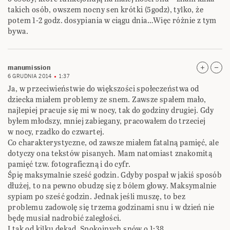
takich osób, owszem nocny sen krótki (5godz), tylko, że
potem 1-2 godz. dosypiania w ciągu dnia…Więc różnie z tym
bywa.
manumission
6 GRUDNIA 2014
1:37
Ja, w przeciwieństwie do większości społeczeństwa od
dziecka miałem problemy ze snem. Zawsze spałem mało,
najlepiej pracuje się mi w nocy, tak do godziny drugiej. Gdy
byłem młodszy, mniej zabiegany, pracowałem do trzeciej
w nocy, rzadko do czwartej.
Co charakterystyczne, od zawsze miałem fatalną pamięć, ale
dotyczy ona tekstów pisanych. Mam natomiast znakomitą
pamięć tzw. fotograficzną i do cyfr.
Śpię maksymalnie sześć godzin. Gdyby pospał w jakiś sposób
dłużej, to na pewno obudzę się z bólem głowy. Maksymalnie
sypiam po sześć godzin. Jednak jeśli muszę, to bez
problemu zadowolę się trzema godzinami snu i w dzień nie
będę musiał nadrobić zaległości.
I tak od kilku dekad. Spokojnych snów o 1:38