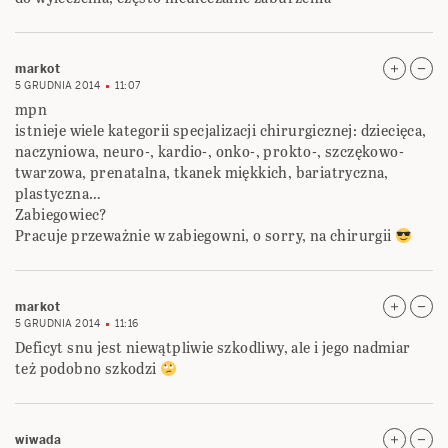
markot
5 GRUDNIA 2014
11:07
mpn
istnieje wiele kategorii specjalizacji chirurgicznej: dziecięca,
naczyniowa, neuro-, kardio-, onko-, prokto-, szczękowo-
twarzowa, prenatalna, tkanek miękkich, bariatryczna,
plastyczna…
Zabiegowiec?
Pracuje przeważnie w zabiegowni, o sorry, na chirurgii
markot
5 GRUDNIA 2014
11:16
Deficyt snu jest niewątpliwie szkodliwy, ale i jego nadmiar
też podobno szkodzi
wiwada