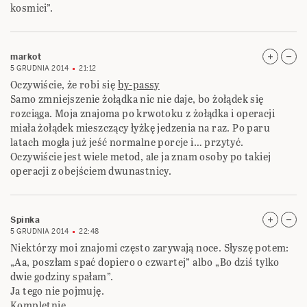
kosmici”.
markot
5 GRUDNIA 2014
21:12
Oczywiście, że robi się
by-passy
Samo zmniejszenie żołądka nic nie daje, bo żołądek się
rozciąga. Moja znajoma po krwotoku z żołądka i operacji
miała żołądek mieszczący łyżkę jedzenia na raz. Po paru
latach mogła już jeść normalne porcje i… przytyć.
Oczywiście jest wiele metod, ale ja znam osoby po takiej
operacji z obejściem dwunastnicy.
Spinka
5 GRUDNIA 2014
22:48
Niektórzy moi znajomi często zarywają noce. Słyszę potem:
„Aa, poszłam spać dopiero o czwartej” albo „Bo dziś tylko
dwie godziny spałam”.
Ja tego nie pojmuję.
Kompletnie.