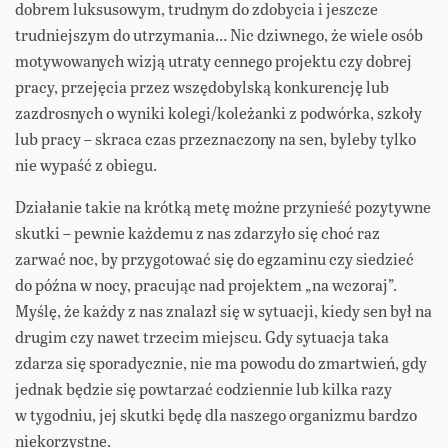
dobrem luksusowym, trudnym do zdobycia i jeszcze
trudniejszym do utrzymania… Nic dziwnego, że wiele osób
motywowanych wizją utraty cennego projektu czy dobrej
pracy, przejęcia przez wszędobylską konkurencję lub
zazdrosnych o wyniki kolegi/koleżanki z podwórka, szkoły
lub pracy – skraca czas przeznaczony na sen, byleby tylko
nie wypaść z obiegu.
Działanie takie na krótką metę możne przynieść pozytywne
skutki – pewnie każdemu z nas zdarzyło się choć raz
zarwać noc, by przygotować się do egzaminu czy siedzieć
do późna w nocy, pracując nad projektem „na wczoraj”.
Myślę, że każdy z nas znalazł się w sytuacji, kiedy sen był na
drugim czy nawet trzecim miejscu. Gdy sytuacja taka
zdarza się sporadycznie, nie ma powodu do zmartwień, gdy
jednak będzie się powtarzać codziennie lub kilka razy
w tygodniu, jej skutki będę dla naszego organizmu bardzo
niekorzystne.