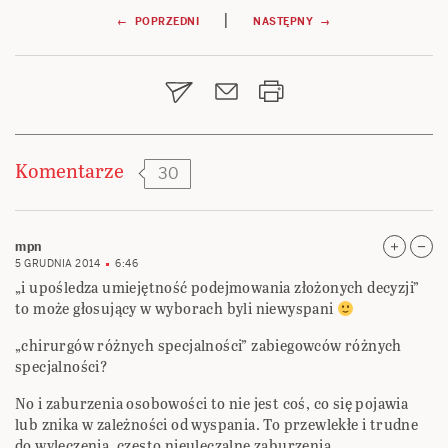
Nawigacja
|
← POPRZEDNI
NASTĘPNY →
wpisu
Komentarze
30
mpn
5 GRUDNIA 2014
6:46
„i upośledza umiejętność podejmowania złożonych decyzji”
to może głosujący w wyborach byli niewyspani
„chirurgów różnych specjalności” zabiegowców różnych
specjalności?
No i zaburzenia osobowości to nie jest coś, co się pojawia
lub znika w zależności od wyspania. To przewlekłe i trudne
do wyleczenia, często nieuleczalne zaburzenia