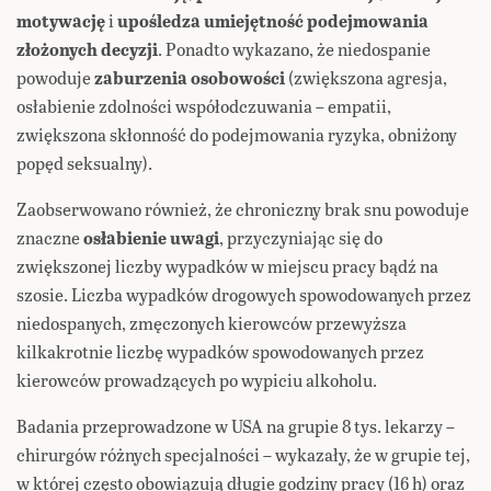
motywację
i
upośledza umiejętność podejmowania
złożonych decyzji
. Ponadto wykazano, że niedospanie
powoduje
zaburzenia osobowości
(zwiększona agresja,
osłabienie zdolności współodczuwania – empatii,
zwiększona skłonność do podejmowania ryzyka, obniżony
popęd seksualny).
Zaobserwowano również, że chroniczny brak snu powoduje
znaczne
osłabienie uwagi
, przyczyniając się do
zwiększonej liczby wypadków w miejscu pracy bądź na
szosie. Liczba wypadków drogowych spowodowanych przez
niedospanych, zmęczonych kierowców przewyższa
kilkakrotnie liczbę wypadków spowodowanych przez
kierowców prowadzących po wypiciu alkoholu.
Badania przeprowadzone w USA na grupie 8 tys. lekarzy –
chirurgów różnych specjalności – wykazały, że w grupie tej,
w której często obowiązują długie godziny pracy (16 h) oraz