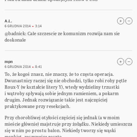
A.L.
6 GRUDNIA 2014
3:14
@badnick: Cale szczescie ze komunizm rozwija nam sie
doskonale
mpn
6 GRUDNIA 2014
8:41
To, że kogoś znasz, nie znaczy, że to częsta operacja.
Dwunastnicy raczej się nie obchodzi, tylko robi roby pętle
Roux-Y (w kształcie litery Y), wtedy wydzieliny trzustki
i wątroby spływają sobie jednym ramieniem, a pokarm
drugim. Jednak rozwiązanie takie jest najczęściej
praktykowane przy resekcjach.
Przy chorobliwej otyłości częściej się jednak (a w moim
mieście głównie) majstruje przy żołądku. Niekiedy umieszcza
się w nim po prostu balon. Niekiedy tworzy się wąski
mankiet, zaszywając resztę.