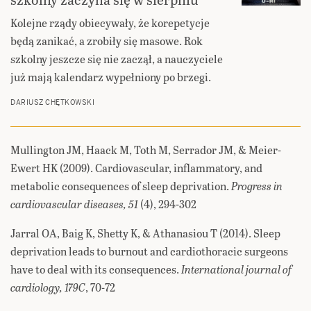
Kolejne rządy obiecywały, że korepetycje
będą zanikać, a zrobiły się masowe. Rok
szkolny jeszcze się nie zaczął, a nauczyciele
już mają kalendarz wypełniony po brzegi.
DARIUSZ CHĘTKOWSKI
Mullington JM, Haack M, Toth M, Serrador JM, & Meier-
Ewert HK (2009). Cardiovascular, inflammatory, and
metabolic consequences of sleep deprivation.
Progress in
cardiovascular diseases, 51
(4), 294-302
Jarral OA, Baig K, Shetty K, & Athanasiou T (2014). Sleep
deprivation leads to burnout and cardiothoracic surgeons
have to deal with its consequences.
International journal of
cardiology, 179C
, 70-72