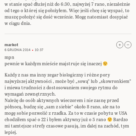
w stanie spać dłużej niż do 6:30, najwyżej 7 rano, niezależnie
od tego o której się położyłem. Więc jeśli chcę się wyspać, to
muszę położyć się dość wcześnie. Mogę natomiast dosypiać
w ciągu dnia.
markot
6 GRUDNIA 2014
10:37
mpn
pewnie w każdym mieście majstruje się inaczej
Każdy z nas ma inny zegar biologiczny i różne pory
najwyższej aktywności , może być „sową” lub „skowronkiem”
i miewa trudności z dostosowaniem swojego rytmu do
wymagań zewnętrznych.
Należę do osób aktywnych wieczorem i nie zasnę przed
północą, budzę się „sam z siebie” około 8 rano, ale na to
mogę sobie pozwolić z rzadka. Za to w czasie pobytu w USA
chodziłem spać o 22 i byłem aktywny już o 5 rano
Bardzo
mi tamtejsze strefy czasowe pasują, im dalej na zachód, tym
lepiej.