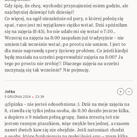
Gdy śpię, ile chcę, wychodzi przynajmniej osiem godzin, ale
najchętniej dziewięć lub dziesięć!
Co więcej, na ogół niezależnie od pory, o której położę się
spać, rano jest mi wyjątkowo ciężko wstać. Dziś spóźniłam
się na zajęcia (8:45), bo nie udało mi się wstać o 7:30..
Wczoraj na zajęcia na 8:00 zaspałam już tradycyjnie – nie
umiem tak wcześnie wstać, po prostu nie umiem. I jest to
dla mnie naprawdę spory życiowy problem. Co jeżeli kiedyś
będę musiała na uczelni poprowadzić zajęcia na 8:00? Ja
tego po prostu nie zrobię!! Dlaczego zajęcia na uczelni
zaczynają się tak wcześnie? Nie pojmuję.
Jotka
5 GRUDNIA 2014
23:39
@Spinka – nie jesteś odosobniona :). Dziś na moje zajęcia na
8, stawiła się tylko jedna osoba, do 8:30 doszło jeszcze kilka,
a dopiero o 9 miałam pełną grupę. Sama zresztą też nie
jestem rannym ptaszkiem, więc zwykle bez jednej, a czasem
nawet dwóch kaw się nie obejdzie. Jeśli natomiast chodzi
o osoby, które funkcjonują na małej ilości snu – znam kilka