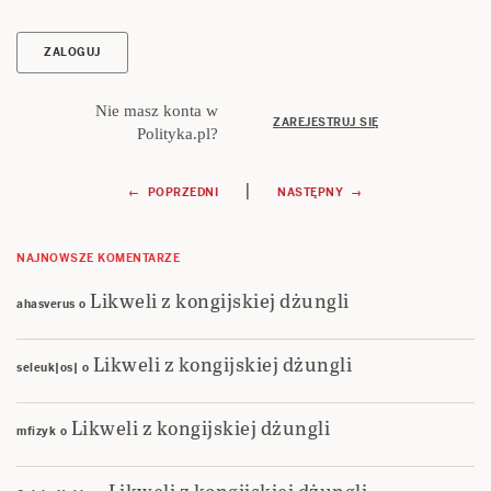
Nie masz konta w
ZAREJESTRUJ SIĘ
Polityka.pl?
Nawigacja
|
← POPRZEDNI
NASTĘPNY →
wpisu
NAJNOWSZE KOMENTARZE
Likweli z kongijskiej dżungli
ahasverus
o
Likweli z kongijskiej dżungli
seleuk|os|
o
Likweli z kongijskiej dżungli
mfizyk
o
Likweli z kongijskiej dżungli