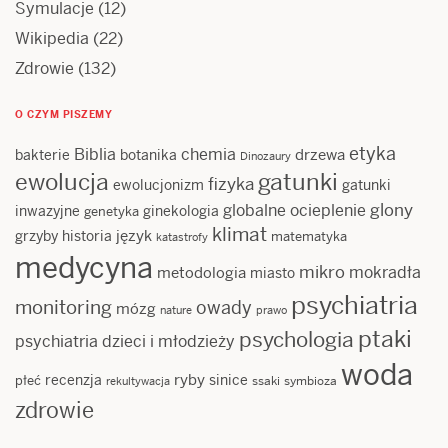
Symulacje
(12)
Wikipedia
(22)
Zdrowie
(132)
O CZYM PISZEMY
etyka
Biblia
chemia
drzewa
bakterie
botanika
Dinozaury
ewolucja
gatunki
fizyka
ewolucjonizm
gatunki
glony
globalne ocieplenie
inwazyjne
ginekologia
genetyka
klimat
język
grzyby
historia
matematyka
katastrofy
medycyna
mikro
mokradła
metodologia
miasto
psychiatria
monitoring
owady
mózg
nature
prawo
ptaki
psychologia
psychiatria dzieci i młodzieży
woda
ryby
recenzja
sinice
płeć
ssaki
symbioza
rekultywacja
zdrowie