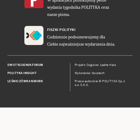
W aplikacjach publikujemy pełne
wydania tygodnika POLITYKA oraz
nasze pisma.
FISZKI POLITYKI
Codziennie podsumowujemy dla
Ciebie najważniejsze wydarzenia dnia.
DWUTYGODNIK FORUM
Projekt:
Cogision
,
Ładne Halo
POLITYKA INSIGHT
Wykonanie: Vavatech
LEŚNICZÓWKA NIBORK
Prawa autorskie © POLITYKA Sp. z
o.o. S.K.A.