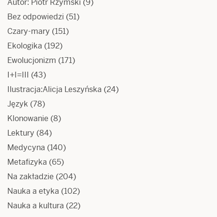
Autor: Piotr Rzymski
(9)
Bez odpowiedzi
(51)
Czary-mary
(151)
Ekologika
(192)
Ewolucjonizm
(171)
I+I=III
(43)
Ilustracja:Alicja Leszyńska
(24)
Język
(78)
Klonowanie
(8)
Lektury
(84)
Medycyna
(140)
Metafizyka
(65)
Na zakładzie
(204)
Nauka a etyka
(102)
Nauka a kultura
(22)