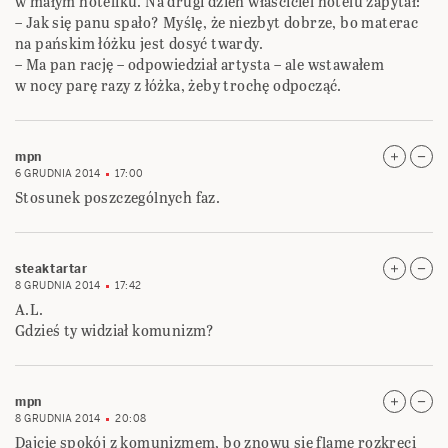
w małym hoteliku. Na drugi dzień właściciel hotelu zapytał:
– Jak się panu spało? Myślę, że niezbyt dobrze, bo materac
na pańskim łóżku jest dosyć twardy.
– Ma pan rację – odpowiedział artysta – ale wstawałem
w nocy parę razy z łóżka, żeby trochę odpocząć.
mpn
6 GRUDNIA 2014
17:00
Stosunek poszczególnych faz.
steaktartar
8 GRUDNIA 2014
17:42
A.L.
Gdzieś ty widział komunizm?
mpn
8 GRUDNIA 2014
20:08
Dajcie spokój z komunizmem, bo znowu się flame rozkręci