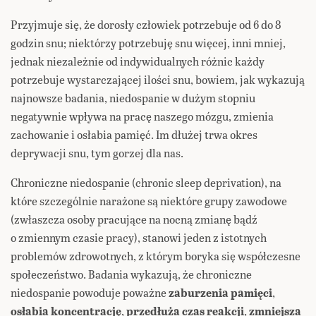
Przyjmuje się, że dorosły człowiek potrzebuje od 6 do 8
godzin snu; niektórzy potrzebuję snu więcej, inni mniej,
jednak niezależnie od indywidualnych różnic każdy
potrzebuje wystarczającej ilości snu, bowiem, jak wykazują
najnowsze badania, niedospanie w dużym stopniu
negatywnie wpływa na pracę naszego mózgu, zmienia
zachowanie i osłabia pamięć. Im dłużej trwa okres
deprywacji snu, tym gorzej dla nas.
Chroniczne niedospanie (chronic sleep deprivation), na
które szczególnie narażone są niektóre grupy zawodowe
(zwłaszcza osoby pracujące na nocną zmianę bądź
o zmiennym czasie pracy), stanowi jeden z istotnych
problemów zdrowotnych, z którym boryka się współczesne
społeczeństwo. Badania wykazują, że chroniczne
niedospanie powoduje poważne
zaburzenia pamięci
,
osłabia koncentrację
,
przedłuża czas reakcji
,
zmniejsza