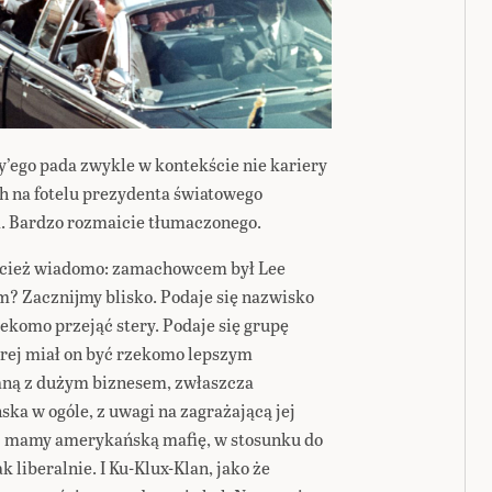
’ego pada zwykle w kontekście nie kariery
h na fotelu prezydenta światowego
. Bardzo rozmaicie tłumaczonego.
zecież wiadomo: zamachowcem był Lee
im? Zacznijmy blisko. Podaje się nazwisko
ekomo przejąć stery. Podaje się grupę
órej miał on być rzekomo lepszym
aną z dużym biznesem, zwłaszcza
ka w ogóle, z uwagi na zagrażającą jej
ej mamy amerykańską mafię, w stosunku do
 liberalnie. I Ku-Klux-Klan, jako że