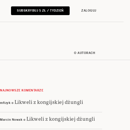
SUBSKRYBUJ 5 ZŁ / TYDZIEŃ
ZALOGUJ
O AUTORACH
NAJNOWSZE KOMENTARZE
Likweli z kongijskiej dżungli
mfizyk
o
Likweli z kongijskiej dżungli
Marcin Nowak
o