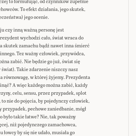
czej to formułując, od czynników zupełnie
wców. To efekt działania, jego skutek,
eczeństwa) jego ocenie.
u czy inną ważną personę jest
ezydent wychodzi cało, świat wraca do
na skutek zamachu bądź nawet inna śmierć
 innego. Tez ważny człowiek, przywódca,
a zabić. Nie będzie go już, świat się
świat). Takie zdarzenie niszczy nasz
a równowagę, w której żyjemy. Prezydenta
inąć? A więc każdego można zabić, każdy
zyny, celu, sensu, przez przypadek, splot
 to nie do pojęcia, by pojedynczy człowiek,
pny przypadek, pechowe zaniedbanie, mógł
 było takie łatwe? Nie, tak poważny
ięcej, niż pojedynczego zamachowca,
łowcy by się nie udało, musiała go