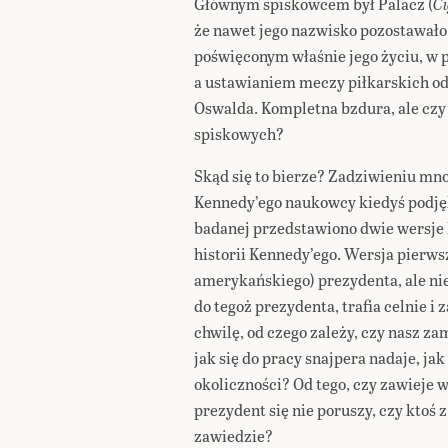
Głównym spiskowcem był Palacz (
Ci
że nawet jego nazwisko pozostawało
poświęconym właśnie jego życiu, w
a ustawianiem meczy piłkarskich odd
Oswalda. Kompletna bzdura, ale czy
spiskowych?
Skąd się to bierze? Zadziwieniu mn
Kennedy’ego naukowcy kiedyś podjęl
badanej przedstawiono dwie wersje 
historii Kennedy’ego. Wersja pierws
amerykańskiego) prezydenta, ale nie
do tegoż prezydenta, trafia celnie i
chwilę, od czego zależy, czy nasz za
jak się do pracy snajpera nadaje, ja
okoliczności? Od tego, czy zawieje 
prezydent się nie poruszy, czy ktoś z
zawiedzie?