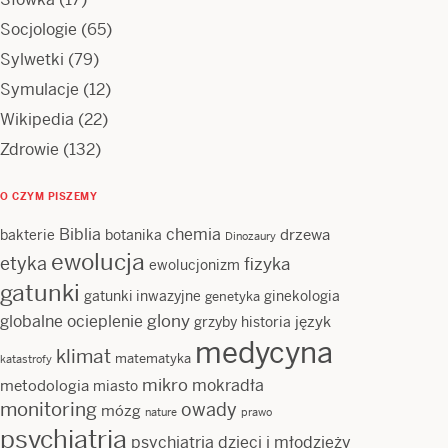
Socjologie
(65)
Sylwetki
(79)
Symulacje
(12)
Wikipedia
(22)
Zdrowie
(132)
O CZYM PISZEMY
Biblia
chemia
drzewa
bakterie
botanika
Dinozaury
ewolucja
etyka
fizyka
ewolucjonizm
gatunki
gatunki inwazyjne
ginekologia
genetyka
glony
globalne ocieplenie
język
grzyby
historia
medycyna
klimat
matematyka
katastrofy
mikro
mokradła
metodologia
miasto
monitoring
owady
mózg
nature
prawo
psychiatria
psychiatria dzieci i młodzieży