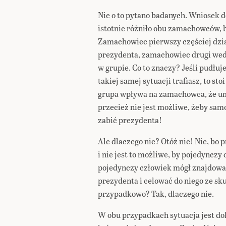
Nie o to pytano badanych. Wniosek do
istotnie różniło obu zamachowców, b
Zamachowiec pierwszy częściej dzia
prezydenta, zamachowiec drugi wedle
w grupie. Co to znaczy? Jeśli pudłuje
takiej samej sytuacji trafiasz, to sto
grupa wpływa na zamachowca, że umo
przecież nie jest możliwe, żeby sam
zabić prezydenta!
Ale dlaczego nie? Otóż nie! Nie, bo 
i nie jest to możliwe, by pojedynczy
pojedynczy człowiek mógł znajdować
prezydenta i celować do niego ze sku
przypadkowo? Tak, dlaczego nie.
W obu przypadkach sytuacja jest dok