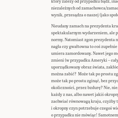
który zależy od przypadku bądź, ina
niezależnych od zamachowca/zamacho
wynik, przesądza o naszej (jako społ
Nieudany zamach na prezydenta kraj
spektakularnym wydarzeniem, ale pr
normy. Natomiast zgon prezydenta 
nagła czy gwałtowna to coś zupełnie
umiera zamordowany. Nawet jego możn
zmieni (w przypadku Ameryki – cały 
uporządkowany obraz świata, zakłóc
można zabić? Może tak po prostu zg
może tak po prostu zginąć, bez przyc
okoliczności, przez bzdurę? Nie, nie,
każdy z nas, albo nawet jakiś okro
zachwiać równowagą kraju, czyżby to
i okropny czyn potrzebuje czegoś w
o przypadku nie mówiąc! Samotnemu 