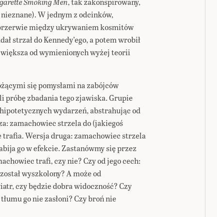
garette Smoking Men
, tak zakonspirowany,
 nieznane). W jednym z odcinków,
 przerwie między ukrywaniem kosmitów
ał strzał do Kennedy’ego, a potem wrobił
 większa od wymienionych wyżej teorii
ożącymi się pomysłami na zabójców
i próbę zbadania tego zjawiska. Grupie
hipotetycznych wydarzeń, abstrahując od
za: zamachowiec strzela do (jakiegoś
 trafia. Wersja druga: zamachowiec strzela
 zabija go w efekcie. Zastanówmy się przez
machowiec trafi, czy nie? Czy od jego cech:
k został wyszkolony? A może od
wiatr, czy będzie dobra widoczność? Czy
 tłumu go nie zasłoni? Czy broń nie