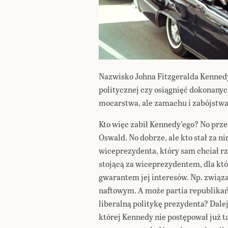
Nazwisko Johna Fitzgeralda Kennedy
politycznej czy osiągnięć dokonanyc
mocarstwa, ale zamachu i zabójstwa
Kto więc zabił Kennedy’ego? No pr
Oswald. No dobrze, ale kto stał za n
wiceprezydenta, który sam chciał rz
stojącą za wiceprezydentem, dla kt
gwarantem jej interesów. Np. związ
naftowym. A może partia republikańs
liberalną politykę prezydenta? Dal
której Kennedy nie postępował już tak