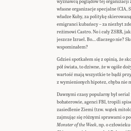
wyznawcą poglądów tej organizacji 
własne organizacje specjalne (CIA, 
władze Kuby, za politykę skierowan
emigranci kubańscy – za niezbyt z
reżimowi Castro. No i cały ZSRR, ja
jeszcze Izrael. Bo… dlaczego nie? S
wspominałem?
Gdzieś spotkałem się z opinią, że sk
pół świata, to dziwne, że w ogóle doży
wartość mają wszystkie te bądź pr
z wymienionych hipotez, chyba nie 
Dawnymi czasy popularny był serial
bohaterowie, agenci FBI, tropili sp
zasiedlenie Ziemi (tzw. wątek mitolog
zajmując się różnymi sprawami o po
Monster of the Week
, np. o człowiek