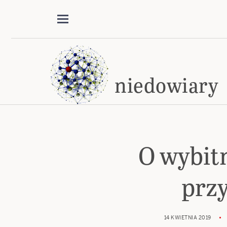
niedowiary
O wybitn
prz
14 KWIETNIA 2019