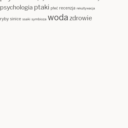
ptaki
psychologia
recenzja
płeć
rekultywacja
woda
zdrowie
ryby
sinice
ssaki
symbioza