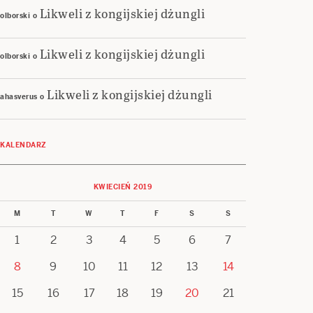
Likweli z kongijskiej dżungli
olborski
o
Likweli z kongijskiej dżungli
olborski
o
Likweli z kongijskiej dżungli
ahasverus
o
KALENDARZ
KWIECIEŃ 2019
M
T
W
T
F
S
S
1
2
3
4
5
6
7
8
9
10
11
12
13
14
15
16
17
18
19
20
21