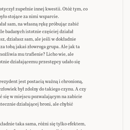
tyczył zupełnie innej kwestii. Otóż tym, co
yło stojące za nimi wsparcie.
łał sam, na własną rękę próbując zabić
 badanych istotnie częściej działał
sz, działasz sam, ale jeśli w dokładnie
i za tobą jakaś złowroga grupa. Ale jak ta
żliwia mu trafienie? Licho wie, ale
otnie działającemu przestępcy udało się
prezydent jest postacią ważną i chronioną,
 człowiek był zdolny do takiego czynu. A czy
 się w miejscu pozwalającym na zabicie
tecznie działającej broni, ale chybić
ładnie taka sama, różni się tylko efektem,