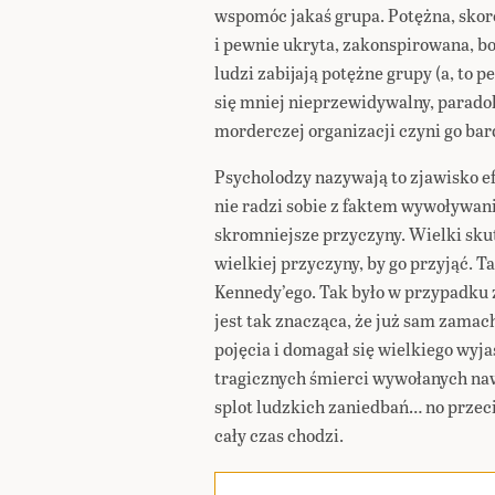
wspomóc jakaś grupa. Potężna, skoro
i pewnie ukryta, zakonspirowana, bo 
ludzi zabijają potężne grupy (a, to p
się mniej nieprzewidywalny, paradok
morderczej organizacji czyni go ba
Psycholodzy nazywają to zjawisko e
nie radzi sobie z faktem wywoływan
skromniejsze przyczyny. Wielki sk
wielkiej przyczyny, by go przyjąć. 
Kennedy’ego. Tak było w przypadku 
jest tak znacząca, że już sam zamach
pojęcia i domagał się wielkiego wyja
tragicznych śmierci wywołanych naw
splot ludzkich zaniedbań… no przeci
cały czas chodzi.