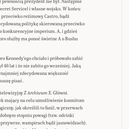
z pewnością prezydent nie był. Następnie
Secret Service) i własne wojsko. W końcu
ą przeciwko reżimowy Castro, bądź
decydowaną politykę skierowaną przeciwko
ko konkurencyjne imperium. A, i gdzieś
koro służby ma ponoć świetne A o Bushu
oro Kennedy’ego chciało i próbowało zabić
ł 46 lat i że nie zabito go wcześniej. Jaką
zynajmniej zdecydowana większość
muszę pisać.
 telewizyjny
Z Archiwum X
. Główni
isek mający na celu umożliwienie kosmitom
iczny, jak określili to fani), w przerwach
dobnym stopniu powagi (tzw. odcinki
u-przywrze, wampirach bądź jasnowidzach).