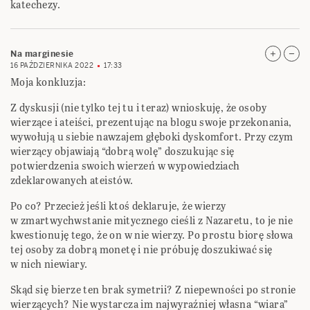
katechezy.
Na marginesie
16 PAŹDZIERNIKA 2022
17:33
Moja konkluzja:
Z dyskusji (nie tylko tej tu i teraz) wnioskuję, że osoby
wierzące i ateiści, prezentując na blogu swoje przekonania,
wywołują u siebie nawzajem głęboki dyskomfort. Przy czym
wierzący objawiają “dobrą wolę” doszukując się
potwierdzenia swoich wierzeń w wypowiedziach
zdeklarowanych ateistów.
Po co? Przecież jeśli ktoś deklaruje, że wierzy
w zmartwychwstanie mitycznego cieśli z Nazaretu, to je nie
kwestionuję tego, że on w nie wierzy. Po prostu biorę słowa
tej osoby za dobrą monetę i nie próbuję doszukiwać się
w nich niewiary.
Skąd się bierze ten brak symetrii? Z niepewności po stronie
wierzących? Nie wystarcza im najwyraźniej własna “wiara”