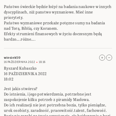
Państwo świeckie będzie łożyć na badania naukowe w innych
dyscyplinach, niż panstwo wyznaniowe. Mieć inne
priorytety.
Państwo wyznaniowe przekaże potęzne sumy na badania
nad Torą, Biblią, czy Koranem.
Efekty strumieni finansowych w życiu doczesnym będą
bardzo….różne….
wiesiek59
16 PAŹDZIERNIKA 2022
18:16
Ryszard Kubaszko
16 PAŹDZIERNIKA 2022
18:02
Jest jakis stwórca?
Do istnienia, i jego potwierdzenia, potrzebne jest
zaspokojenie kilku potrzeb z piramidy Masłowa.
Do ich realizacji nie jest potrzebna bozia, tylko pieniądze,
urok osobisty, zaradność, pracowitość.talent, fachowość.
Bozia nie zarobi na twoją egzystencję, ale bajdurzenie o bozi,