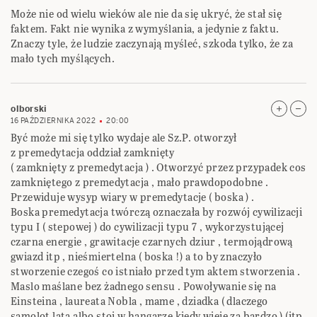
Może nie od wielu wieków ale nie da się ukryć, że stał się
faktem. Fakt nie wynika z wymyślania, a jedynie z faktu.
Znaczy tyle, że ludzie zaczynają myśleć, szkoda tylko, że za
mało tych myślących.
olborski
16 PAŹDZIERNIKA 2022
20:00
Być może mi się tylko wydaje ale Sz.P. otworzył
z premedytacja oddział zamknięty
( zamknięty z premedytacja ) . Otworzyć przez przypadek cos
zamkniętego z premedytacja , mało prawdopodobne .
Przewiduje wysyp wiary w premedytacje ( boska ) .
Boska premedytacja twórczą oznaczała by rozwój cywilizacji
typu I ( stepowej ) do cywilizacji typu 7 , wykorzystującej
czarna energie , grawitacje czarnych dziur , termojądrową
gwiazd itp , nieśmiertelna ( boska !) a to by znaczyło
stworzenie czegoś co istniało przed tym aktem stworzenia .
Maslo maślane bez żadnego sensu . Powoływanie się na
Einsteina , laureata Nobla , mame , dziadka ( dlaczego
samolot lata albo stoi w hangarze kiedy wieje za bardzo ) (itp.