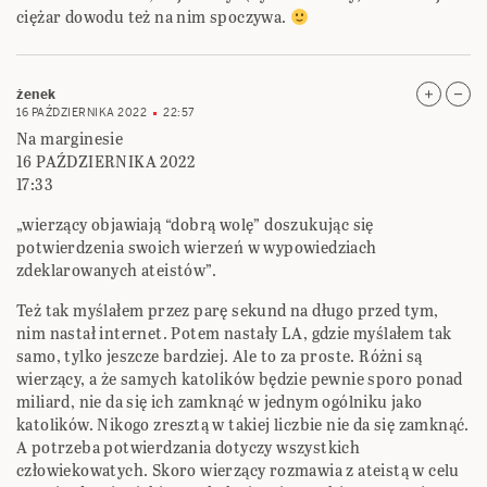
ciężar dowodu też na nim spoczywa.
żenek
16 PAŹDZIERNIKA 2022
22:57
Na marginesie
16 PAŹDZIERNIKA 2022
17:33
„wierzący objawiają “dobrą wolę” doszukując się
potwierdzenia swoich wierzeń w wypowiedziach
zdeklarowanych ateistów”.
Też tak myślałem przez parę sekund na długo przed tym,
nim nastał internet. Potem nastały LA, gdzie myślałem tak
samo, tylko jeszcze bardziej. Ale to za proste. Różni są
wierzący, a że samych katolików będzie pewnie sporo ponad
miliard, nie da się ich zamknąć w jednym ogólniku jako
katolików. Nikogo zresztą w takiej liczbie nie da się zamknąć.
A potrzeba potwierdzania dotyczy wszystkich
człowiekowatych. Skoro wierzący rozmawia z ateistą w celu