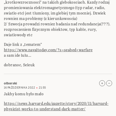
„krotkowzrocznosci” na takich glebokosciach. Kazdy rodzaj
promieniowania elektromagnetycznego (typ radar, radio,
swiatlo etc) jest tlumiony, im glebiej tym mocniej. Dzwiek
rowniez ma problemy (z kierunkowoscia)
2/ Szwecja prowadzi rowniez badania nad redundancja(???).
rozproszeniem fizycznym obiektow, typ kable, rury,
swiatlowody etc
Daje link z „tematem”
https://www.navaltoday.com/?s=seabed+warfare
a sam ide lulu…
dobranoc, Seleuk
olborski
16 PAŹDZIERNIKA 2022
21:55
Jakby komu było mało
https://news.harvard.edu/gazette/story/2020/11/harvard-
physicist-works-to-understand-dark-matter/