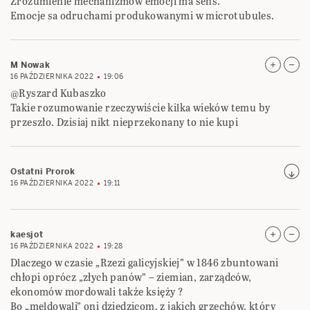
Zrozumienie mechanizmow emocji ma sens.
Emocje sa odruchami produkowanymi w microtubules.
M Nowak
16 PAŹDZIERNIKA 2022
19:06
@Ryszard Kubaszko
Takie rozumowanie rzeczywiście kilka wieków temu by
przeszło. Dzisiaj nikt nieprzekonany to nie kupi
Ostatni Prorok
16 PAŹDZIERNIKA 2022
19:11
kaesjot
16 PAŹDZIERNIKA 2022
19:28
Dlaczego w czasie „Rzezi galicyjskiej” w 1846 zbuntowani
chłopi oprócz „złych panów” – ziemian, zarządców,
ekonomów mordowali także księży ?
Bo „meldowali” oni dziedzicom, z jakich grzechów, który