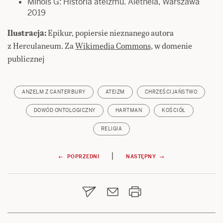
Minois G: Historia ateizmu. Aletheia, Warszawa
2019
Ilustracja:
Epikur, popiersie nieznanego autora
z Herculaneum. Za
Wikimedia Commons
, w domenie
publicznej
ANZELM Z CANTERBURY
ATEIZM
CHRZEŚCIJAŃSTWO
DOWÓD ONTOLOGICZNY
HARTMAN
KOŚCIÓŁ
RELIGIA
Nawigacja
|
← POPRZEDNI
NASTĘPNY →
wpisu