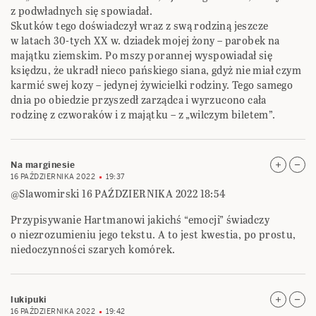
z podwładnych się spowiadał.
Skutków tego doświadczył wraz z swą rodziną jeszcze
w latach 30-tych XX w. dziadek mojej żony – parobek na
majątku ziemskim. Po mszy porannej wyspowiadał się
księdzu, że ukradł nieco pańskiego siana, gdyż nie miał czym
karmić swej kozy – jedynej żywicielki rodziny. Tego samego
dnia po obiedzie przyszedł zarządca i wyrzucono cała
rodzinę z czworaków i z majątku – z „wilczym biletem”.
Na marginesie
16 PAŹDZIERNIKA 2022
19:37
@Slawomirski 16 PAŹDZIERNIKA 2022 18:54
Przypisywanie Hartmanowi jakichś “emocji” świadczy
o niezrozumieniu jego tekstu. A to jest kwestia, po prostu,
niedoczynności szarych komórek.
lukipuki
16 PAŹDZIERNIKA 2022
19:42