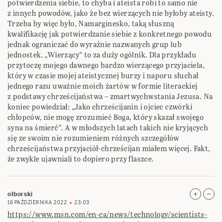
potwierdzenia siebie, to chyba i ateista robi to samo nie
z innych powodów, jako że bez wierzących nie byłoby ateisty.
Trzeba by więc było, Namarginesko, taką słuszną
kwalifikację jak potwierdzanie siebie z konkretnego powodu
jednak ograniczać do wyraźnie nazwanych grup lub
jednostek. „Wierzący” to za duży ogólnik. Dla przykładu
przytoczę mojego dawnego bardzo wierzącego przyjaciela,
który w czasie mojej ateistycznej burzy i naporu słuchał
jednego razu uważnie moich żartów w formie literackiej
z podstawy chrześcijaństwa – zmartwychwstania Jezusa. Na
koniec powiedział: „Jako chrześcijanin i ojciec czwórki
chłopców, nie mogę zrozumieć Boga, który skazał swojego
syna na śmierć”. A w młodszych latach takich nie kryjących
się ze swoim nie rozumieniem różnych szczegółów
chrześcijaństwa przyjaciół-chrześcijan miałem więcej. Fakt,
że zwykle ujawniali to dopiero przy flaszce.
olborski
16 PAŹDZIERNIKA 2022
23:03
https://www.msn.com/en-ca/news/technology/scientists-