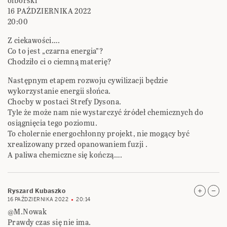
olborski
16 PAŹDZIERNIKA 2022
20:00
Z ciekawości….
Co to jest „czarna energia”?
Chodziło ci o ciemną materię?
Następnym etapem rozwoju cywilizacji będzie
wykorzystanie energii słońca.
Chocby w postaci Strefy Dysona.
Tyle że może nam nie wystarczyć źródeł chemicznych do
osiągnięcia tego poziomu.
To cholernie energochłonny projekt, nie mogący być
xrealizowany przed opanowaniem fuzji .
A paliwa chemiczne się kończą….
Ryszard Kubaszko
16 PAŹDZIERNIKA 2022
20:14
@M.Nowak
Prawdy czas się nie ima.