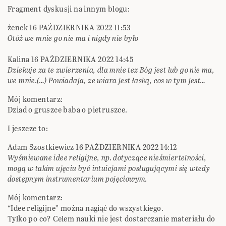
Fragment dyskusji na innym blogu:
żenek 16 PAŹDZIERNIKA 2022 11:53
Otóż we mnie go nie ma i nigdy nie było
Kalina 16 PAŹDZIERNIKA 2022 14:45
Dziekuje za te zwierzenia, dla mnie tez Bóg jest lub go nie ma,
we mnie.(…) Powiadaja, ze wiara jest łaską, cos w tym jest…
Mój komentarz:
Dziad o gruszce baba o pietruszce.
I jeszcze to:
Adam Szostkiewicz 16 PAŹDZIERNIKA 2022 14:12
Wyśmiewane idee religijne, np. dotyczące nieśmiertelności,
mogą w takim ujęciu być intuicjami posługującymi się wtedy
dostępnym instrumentarium pojęciowym.
Mój komentarz:
“Idee religijne” można nagiąć do wszystkiego.
Tylko po co? Celem nauki nie jest dostarczanie materiału do