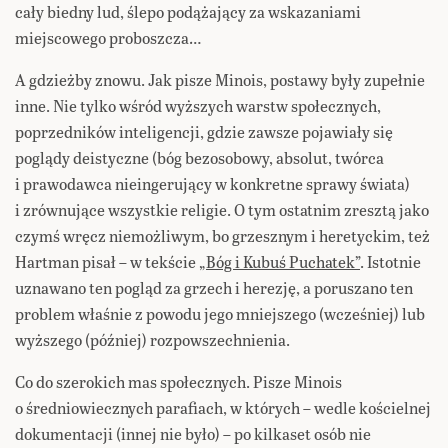
cały biedny lud, ślepo podążający za wskazaniami
miejscowego proboszcza…
A gdzieżby znowu. Jak pisze Minois, postawy były zupełnie
inne. Nie tylko wśród wyższych warstw społecznych,
poprzedników inteligencji, gdzie zawsze pojawiały się
poglądy deistyczne (bóg bezosobowy, absolut, twórca
i prawodawca nieingerujący w konkretne sprawy świata)
i zrównujące wszystkie religie. O tym ostatnim zresztą jako
czymś wręcz niemożliwym, bo grzesznym i heretyckim, też
Hartman pisał – w tekście
„Bóg i Kubuś Puchatek”
. Istotnie
uznawano ten pogląd za grzech i herezję, a poruszano ten
problem właśnie z powodu jego mniejszego (wcześniej) lub
wyższego (później) rozpowszechnienia.
Co do szerokich mas społecznych. Pisze Minois
o średniowiecznych parafiach, w których – wedle kościelnej
dokumentacji (innej nie było) – po kilkaset osób nie