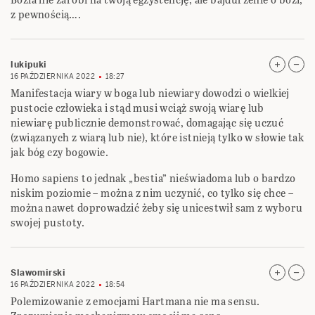
z pewnością….
lukipuki
16 PAŹDZIERNIKA 2022
18:27
Manifestacja wiary w boga lub niewiary dowodzi o wielkiej
pustocie człowieka i stąd musi wciąż swoją wiarę lub
niewiarę publicznie demonstrować, domagając się uczuć
(związanych z wiarą lub nie), które istnieją tylko w słowie tak
jak bóg czy bogowie.
Homo sapiens to jednak „bestia” nieświadoma lub o bardzo
niskim poziomie – można z nim uczynić, co tylko się chce –
można nawet doprowadzić żeby się unicestwił sam z wyboru
swojej pustoty.
Slawomirski
16 PAŹDZIERNIKA 2022
18:54
Polemizowanie z emocjami Hartmana nie ma sensu.