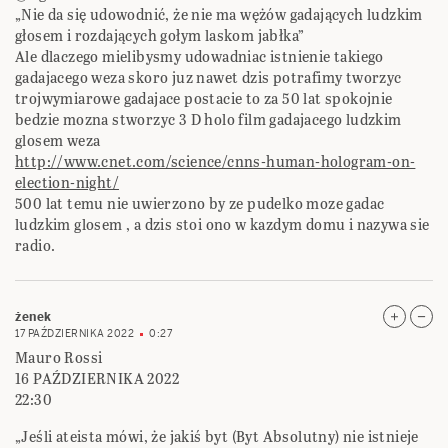
„Nie da się udowodnić, że nie ma wężów gadających ludzkim
głosem i rozdających gołym laskom jabłka”
Ale dlaczego mielibysmy udowadniac istnienie takiego
gadajacego weza skoro juz nawet dzis potrafimy tworzyc
trojwymiarowe gadajace postacie to za 50 lat spokojnie
bedzie mozna stworzyc 3 D holo film gadajacego ludzkim
glosem weza
http://www.cnet.com/science/cnns-human-hologram-on-
election-night/
500 lat temu nie uwierzono by ze pudelko moze gadac
ludzkim glosem , a dzis stoi ono w kazdym domu i nazywa sie
radio.
żenek
17 PAŹDZIERNIKA 2022
0:27
Mauro Rossi
16 PAŹDZIERNIKA 2022
22:30
„Jeśli ateista mówi, że jakiś byt (Byt Absolutny) nie istnieje