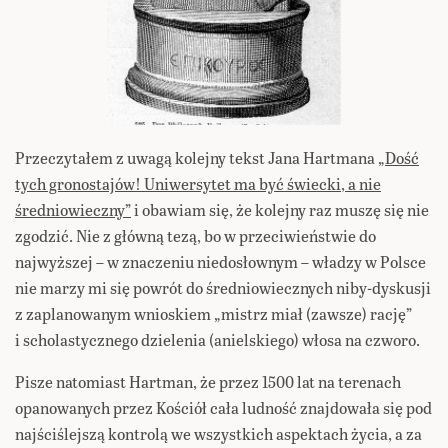
Przeczytałem z uwagą kolejny tekst Jana Hartmana
„Dość
tych gronostajów! Uniwersytet ma być świecki, a nie
średniowieczny”
i obawiam się, że kolejny raz muszę się nie
zgodzić. Nie z główną tezą, bo w przeciwieństwie do
najwyższej – w znaczeniu niedosłownym – władzy w Polsce
nie marzy mi się powrót do średniowiecznych niby-dyskusji
z zaplanowanym wnioskiem „mistrz miał (zawsze) rację”
i scholastycznego dzielenia (anielskiego) włosa na czworo.
Pisze natomiast Hartman, że przez 1500 lat na terenach
opanowanych przez Kościół cała ludność znajdowała się pod
najściślejszą kontrolą we wszystkich aspektach życia, a za