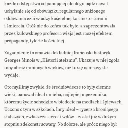
każde odstępstwo od panującej ideologii bądź nawet
uchylanie się od obowiązku regularnego uniżonego
oddawania czci władzy kościelnej karano torturami
i śmiercią. Otóż nie do końca tak było, a zaprezentowała
przez kulowskiego profesora wizja jest raczej efektem
propagandy, tyle że kościelnej.
Zagadnienie to omawia dokładniej francuski historyk
Georges Minois w „Historii ateizmu”. Ukazuje w niej zgoła
inny obraz minionych wieków, niż to się nam zwykle
wydaje.
Oto myślimy zwykle, że średniowiecze to były ciemne
wieki, panował ideał mnicha, najlepiej męczennika,
któremu życie schodziło w biedocie na modłach i śpiewach.
Uczono o tym w szkołach. Inny ideał – rycerza broniącego
słabszych, zwłaszcza sierot i wdów – został już w dużym
stopniu zdekonstruowany. No dobrze, ale prócz niego był