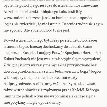
bycie nie powołuje go jeszcze do istnienia. Rozumowanie
Anzelma ma charakter błędnego koła. Jeśli Bóg
w rozumieniu chrześcijańskim istnieje, to nie sposób
logicznie twierdzić, że nie istnieje. Istotnie trudno się z tym
nie zgodzić. Ale żaden dowód to nie jest.
Dowód istnienia danego bytu leży po stronie dowodzącej
istnienie tegoż. Inaczej dochodzimy do absurdu (
vide:
czajniczek Russela, Latający Potwór Spaghetti; Hartmański
Kubuś Puchatek nie jest wcale tak oryginalnym wymysłem).
Z drugiej strony wszyscy mamy jakieś przyjmowane bez
dowodu przekonania na świat. Jedni wierzą w boga / bogów
w takiej czy innej formie i liczbie, inni w siły
nadprzyrodzone. A niektórzy w żadne. Było tak zawsze,
także w średniowieczu rządzonym przez Kościół. Którego
luminarze jednak o tym nie wspominają, skarżąc się na
niespotykany i nagły upadek wiary.