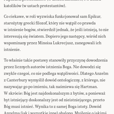
katolików (w ustach protestantów).
Co ciekawe, w roli wyzwiska funkcjonował sam Epikur,
starożytny grecki filozof, który nie wątpił co prawda
w istnienie bogów, stwierdził jednak, że jeśli istnieją, to nie
interesują się światem. Dopiero jego następcy, wśród nich
wspominany przez Minoisa Lukrecjusz, zanegowali ich
istnienie.
To właśnie takie postawy stanowiły przyczynę dowodzenia
przez licznych autorów istnienia Boga. Nie dowodzi się
zwykle czegoś, co nie podlega wątpliwości. Dlatego Anzelm
z Canterbury wymyślił dowód ontologiczny, z którego, nie
nazywając go po imieniu, tak naśmiewa się Hartman.
W skrócie: Bóg jest najdoskonalszym z bytów, a ponieważ
byt istniejący doskonalszy jest od nieistniejącego, przeto
Bóg musi istnieć. Wynika to z samej Boga istoty. Dowód
Anzelma (jak i wszystkie inne) obalono. Myślenie o jakimś