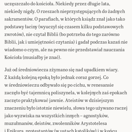
uczęszczało do kościoła. Niekiedy przez długie lata,
niekiedy nigdy. O rzeszach nieprzystępujących do żadnych
sakramentów. O parafiach, w których ksiądz znał jako tako
podstawy łaciny (wyuczył się czasem kilku podstawowych
zwrotów), nie czytał Biblii (bo potrzeba do tego zarówno
Biblii, jak i umiejętności czytania) i gadał podczas kazań nie
wiadomo o czym, ale na pewno nie przedstawiał nauczania
Kościoła (musiałby je znać).
Już od średniowiecza zżymano się nad upadkiem wiary.
Z każdą kolejną epoką było jednak coraz gorzej. Co
w średniowieczu odbywało się po cichu, w renesansie
zaczęło być tajemnicą poliszynela, w kolejnych zaś epokach
zaczęto praktykować jawnie. Ateistów w dzisiejszym
znaczeniu było istotnie niewielu, słowa tego używano raczej
jako wyzwiska na wszystkich innych – agnostyków,
muzułmanów, deistów, zwolenników Arystotelesa
i Epikura, protestantów (w ustach katolików) i w końcu