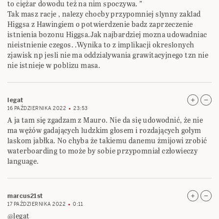
to ciężar dowodu też na nim spoczywa. ”
Tak masz racje , nalezy chocby przypomniej slynny zaklad
Higgsa z Hawingiem o potwierdzenie badz zaprzeczenie
istnienia bozonu Higgsa.Jak najbardziej mozna udowadniac
nieistnienie czegos. .Wynika to z implikacji okreslonych
zjawisk np jesli nie ma oddzialywania grawitacyjnego tzn nie
nie istnieje w poblizu masa.
legat
16 PAŹDZIERNIKA 2022
23:53
A ja tam się zgadzam z Mauro. Nie da się udowodnić, że nie
ma wężów gadających ludzkim głosem i rozdających gołym
laskom jabłka. No chyba że takiemu danemu żmijowi zrobić
waterboarding to może by sobie przypomniał człowieczy
language.
marcus21st
17 PAŹDZIERNIKA 2022
0:11
@legat