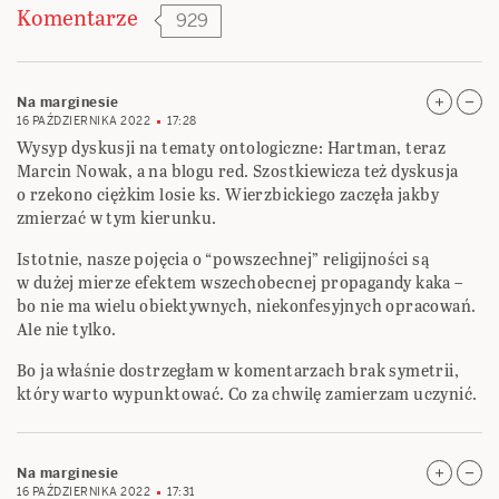
Komentarze
929
Na marginesie
16 PAŹDZIERNIKA 2022
17:28
Wysyp dyskusji na tematy ontologiczne: Hartman, teraz
Marcin Nowak, a na blogu red. Szostkiewicza też dyskusja
o rzekono ciężkim losie ks. Wierzbickiego zaczęła jakby
zmierzać w tym kierunku.
Istotnie, nasze pojęcia o “powszechnej” religijności są
w dużej mierze efektem wszechobecnej propagandy kaka –
bo nie ma wielu obiektywnych, niekonfesyjnych opracowań.
Ale nie tylko.
Bo ja właśnie dostrzegłam w komentarzach brak symetrii,
który warto wypunktować. Co za chwilę zamierzam uczynić.
Na marginesie
16 PAŹDZIERNIKA 2022
17:31