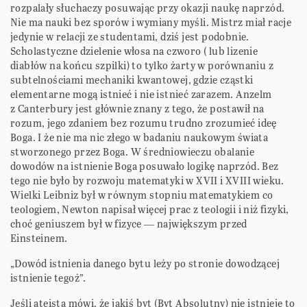
rozpalały słuchaczy posuwając przy okazji naukę naprzód.
Nie ma nauki bez sporów i wymiany myśli. Mistrz miał racje
jedynie w relacji ze studentami, dziś jest podobnie.
Scholastyczne dzielenie włosa na czworo ( lub lizenie
diabłów na końcu szpilki) to tylko żarty w porównaniu z
subtelnościami mechaniki kwantowej, gdzie cząstki
elementarne mogą istnieć i nie istnieć zarazem. Anzelm
z Canterbury jest głównie znany z tego, że postawił na
rozum, jego zdaniem bez rozumu trudno zrozumieć ideę
Boga. I że nie ma nic złego w badaniu naukowym świata
stworzonego przez Boga. W średniowieczu obalanie
dowodów na istnienie Boga posuwało logikę naprzód. Bez
tego nie było by rozwoju matematyki w XVII i XVIII wieku.
Wielki Leibniz był w równym stopniu matematykiem co
teologiem, Newton napisał więcej prac z teologii i niż fizyki,
choć geniuszem był w fizyce ― największym przed
Einsteinem.
„Dowód istnienia danego bytu leży po stronie dowodzącej
istnienie tegoż”.
Jeśli ateista mówi, że jakiś byt (Byt Absolutny) nie istnieje to