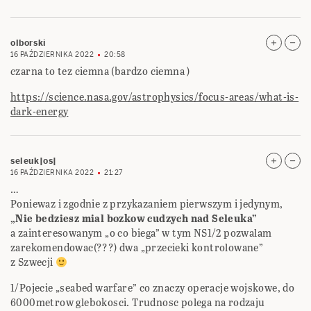
olborski
16 PAŹDZIERNIKA 2022
20:58
czarna to tez ciemna (bardzo ciemna )
https://science.nasa.gov/astrophysics/focus-areas/what-is-
dark-energy
seleuk|os|
16 PAŹDZIERNIKA 2022
21:27
…
Poniewaz i zgodnie z przykazaniem pierwszym i jedynym,
„Nie bedziesz mial bozkow cudzych nad Seleuka”
a zainteresowanym „o co biega” w tym NS1/2 pozwalam
zarekomendowac(???) dwa „przecieki kontrolowane”
z Szwecji
1/Pojecie „seabed warfare” co znaczy operacje wojskowe, do
6000metrow glebokosci. Trudnosc polega na rodzaju