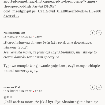
spotted-something-that-appeared-to-be-moving-7-times-
the-speed-of-light/ar-AA131c9E?
ocid=msedgdhp&pc=U531&cvid=01a180aeafb64d8491167e60
dac83d55
Na marginesie
16 PAŹDZIERNIKA 2022
23:07
„Dowód istnienia danego bytu leży po stronie dowodzącej
istnienie tegoż”.
Jeśli ateista mówi, że jakiś byt (Byt Absolutny) nie istnieje to
ciężar dowodu też na nim spoczywa.
Typowo maupie żonglowanie pojęciami, czyli maupo chlapie
bzdet i szczerzy zęby.
marcus21st
16 PAŹDZIERNIKA 2022
23:26
@MR
„Jeśli ateista mówi, że jakiś byt (Byt Absolutny) nie istnieje