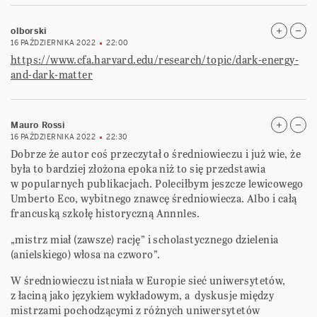
olborski
16 PAŹDZIERNIKA 2022
22:00
https://www.cfa.harvard.edu/research/topic/dark-energy-
and-dark-matter
Mauro Rossi
16 PAŹDZIERNIKA 2022
22:30
Dobrze że autor coś przeczytał o średniowieczu i już wie, że
była to bardziej złożona epoka niż to się przedstawia
w popularnych publikacjach. Poleciłbym jeszcze lewicowego
Umberto Eco, wybitnego znawcę średniowiecza. Albo i całą
francuską szkołę historyczną Annnles.
„mistrz miał (zawsze) rację” i scholastycznego dzielenia
(anielskiego) włosa na czworo”.
W średniowieczu istniała w Europie sieć uniwersytetów,
z łaciną jako językiem wykładowym, a dyskusje między
mistrzami pochodzącymi z różnych uniwersytetów