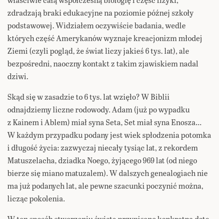
zdradzają braki edukacyjne na poziomie późnej szkoły
podstawowej. Widziałem oczywiście badania, wedle
których część Amerykanów wyznaje kreacjonizm młodej
Ziemi (czyli pogląd, że świat liczy jakieś 6 tys. lat), ale
bezpośredni, naoczny kontakt z takim zjawiskiem nadal
dziwi.
Skąd się w zasadzie to 6 tys. lat wzięło? W Biblii
odnajdziemy liczne rodowody. Adam (już po wypadku
z Kainem i Ablem) miał syna Seta, Set miał syna Enosza…
W każdym przypadku podany jest wiek spłodzenia potomka
i długość życia: zazwyczaj niecały tysiąc lat, z rekordem
Matuszelacha, dziadka Noego, żyjącego 969 lat (od niego
bierze się miano matuzalem). W dalszych genealogiach nie
ma już podanych lat, ale pewne szacunki poczynić można,
licząc pokolenia.
W ten sposób
stworzeniu świata
przypisano konkretną datę