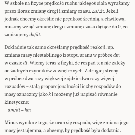
W szkole na fizyce prędkość ruchu jakiegoś ciała wyrażamy
przez iloraz zmiany drogi i zmiany czasu,
Δs/Δt
. Jeżeli
jednak chcemy określić nie prędkość średnią, a chwilową,
musimy wziąć zmianę drogi i zmianę czasu dążące do 0, co
zapisujemy
ds/dt
.
Dokładnie tak samo określamy prędkość reakcji, np.
zmiana masy niestabilnego izotopu uranu w próbce
dm
w czasie
dt
. Wiemy teraz z fizyki, że rozpad ten nie zależy
od żadnych czynników zewnętrznych. Z drugiej strony
w próbce dwa razy większej zajdzie dwa razy więcej
rozpadów – stałą proporcjonalności liczby rozpadów do
masy oznaczmy jako
k
i możemy już napisać równanie
kinetyczne:
– dm/dt = km
Minus wynika z tego, że uran się rozpada, więc zmiana jego
masy jest ujemna, a chcemy, by prędkość była dodatnia.