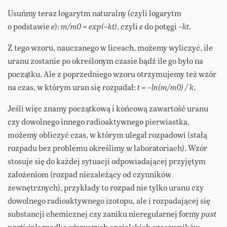
Usuńmy teraz logarytm naturalny (czyli logarytm
o podstawie
e
):
m/m0 = exp(–kt)
, czyli
e
do potęgi –
kt
.
Z tego wzoru, nauczanego w liceach, możemy wyliczyć, ile
uranu zostanie po określonym czasie bądź ile go było na
początku. Ale z poprzedniego wzoru otrzymujemy też wzór
na czas, w którym uran się rozpadał:
t = –ln(m/m0) / k
.
Jeśli więc znamy początkową i końcową zawartość uranu
czy dowolnego innego radioaktywnego pierwiastka,
możemy obliczyć czas, w którym ulegał rozpadowi (stałą
rozpadu bez problemu określimy w laboratoriach). Wzór
stosuje się do każdej sytuacji odpowiadającej przyjętym
założeniom (rozpad niezależący od czynników
zewnętrznych), przykłady to rozpad nie tylko uranu czy
dowolnego radioaktywnego izotopu, ale i rozpadającej się
substancji chemicznej czy zaniku nieregularnej formy
past
participle
rzadko używanych angielskich czasowników.