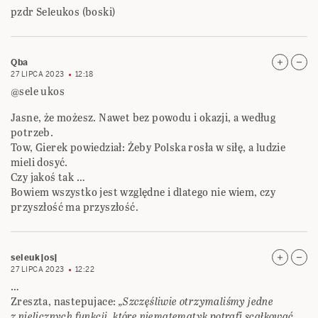
pzdr Seleukos (boski)
Qba
27 LIPCA 2023
12:18
@sele ukos
Jasne, że możesz. Nawet bez powodu i okazji, a według
potrzeb.
Tow, Gierek powiedział: Żeby Polska rosła w siłę, a ludzie
mieli dosyć.
Czy jakoś tak …
Bowiem wszystko jest względne i dlatego nie wiem, czy
przyszłość ma przyszłość.
seleuk|os|
27 LIPCA 2023
12:22
…
Zreszta, nastepujace:
„Szczęśliwie otrzymaliśmy jedne
z nielicznych funkcji, które niematematyk potrafi scałkować