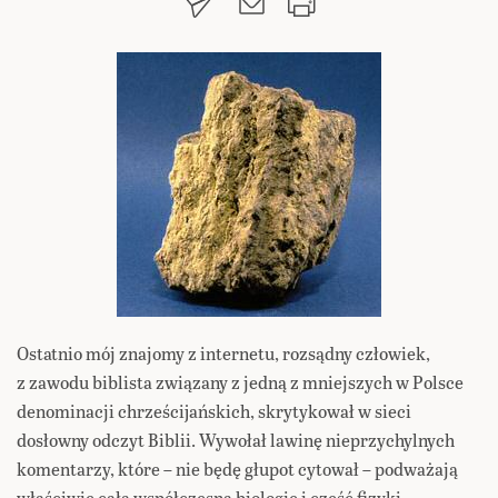
Ostatnio mój znajomy z internetu, rozsądny człowiek,
z zawodu biblista związany z jedną z mniejszych w Polsce
denominacji chrześcijańskich, skrytykował w sieci
dosłowny odczyt Biblii. Wywołał lawinę nieprzychylnych
komentarzy, które – nie będę głupot cytował – podważają
właściwie całą współczesną biologię i część fizyki,