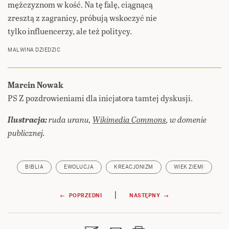
mężczyznom w kość. Na tę falę, ciągnącą
zresztą z zagranicy, próbują wskoczyć nie
tylko influencerzy, ale też politycy.
MALWINA DZIEDZIC
Marcin Nowak
PS Z pozdrowieniami dla inicjatora tamtej dyskusji.
Ilustracja:
ruda uranu,
Wikimedia Commons
, w domenie
publicznej.
BIBLIA
EWOLUCJA
KREACJONIZM
WIEK ZIEMI
Nawigacja
|
← POPRZEDNI
NASTĘPNY →
wpisu