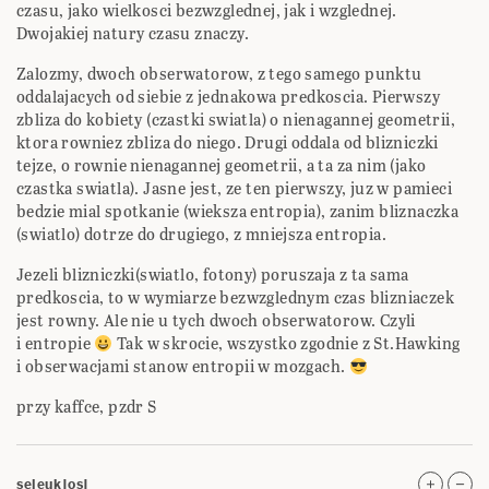
czasu, jako wielkosci bezwzglednej, jak i wzglednej.
Dwojakiej natury czasu znaczy.
Zalozmy, dwoch obserwatorow, z tego samego punktu
oddalajacych od siebie z jednakowa predkoscia. Pierwszy
zbliza do kobiety (czastki swiatla) o nienagannej geometrii,
ktora rowniez zbliza do niego. Drugi oddala od blizniczki
tejze, o rownie nienagannej geometrii, a ta za nim (jako
czastka swiatla). Jasne jest, ze ten pierwszy, juz w pamieci
bedzie mial spotkanie (wieksza entropia), zanim bliznaczka
(swiatlo) dotrze do drugiego, z mniejsza entropia.
Jezeli blizniczki(swiatlo, fotony) poruszaja z ta sama
predkoscia, to w wymiarze bezwzglednym czas blizniaczek
jest rowny. Ale nie u tych dwoch obserwatorow. Czyli
i entropie
Tak w skrocie, wszystko zgodnie z St.Hawking
i obserwacjami stanow entropii w mozgach.
przy kaffce, pzdr S
seleuk|os|