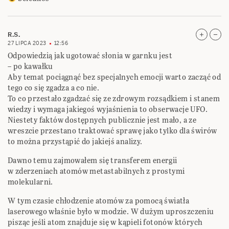
R.S.
27 LIPCA 2023
12:56
Odpowiedzią jak ugotować słonia w garnku jest
– po kawałku
Aby temat pociągnąć bez specjalnych emocji warto zacząć od
tego co się zgadza a co nie.
To co przestało zgadzać się ze zdrowym rozsądkiem i stanem
wiedzy i wymaga jakiegoś wyjaśnienia to obserwacje UFO.
Niestety faktów dostępnych publicznie jest mało, a ze
wreszcie przestano traktować sprawę jako tylko dla świrów
to można przystąpić do jakiejś analizy.
Dawno temu zajmowałem się transferem energii
w zderzeniach atomów metastabilnych z prostymi
molekularni.
W tym czasie chłodzenie atomów za pomocą światła
laserowego właśnie było w modzie. W dużym uproszczeniu
pisząc jeśli atom znajduje się w kąpieli fotonów których