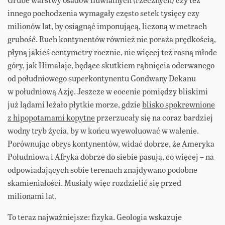
innego pochodzenia wymagały często setek tysięcy czy
milionów lat, by osiągnąć imponującą, liczoną w metrach
grubość. Ruch kontynentów również nie poraża prędkością,
płyną jakieś centymetry rocznie, nie więcej też rosną młode
góry, jak Himalaje, będące skutkiem rąbnięcia oderwanego
od południowego superkontynentu Gondwany Dekanu
w południową Azję. Jeszcze w eocenie pomiędzy bliskimi
już lądami leżało płytkie morze, gdzie
blisko spokrewnione
z hipopotamami kopytne
przerzucały się na coraz bardziej
wodny tryb życia, by w końcu wyewoluować w walenie.
Porównując obrys kontynentów, widać dobrze, że Ameryka
Południowa i Afryka dobrze do siebie pasują, co więcej – na
odpowiadających sobie terenach znajdywano podobne
skamieniałości. Musiały więc rozdzielić się przed
milionami lat.
To teraz najważniejsze: fizyka. Geologia wskazuje