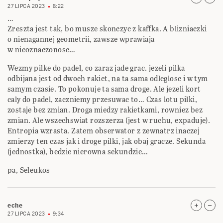
27 LIPCA 2023
8:22
…
Zreszta jest tak, bo musze skonczyc z kaffka. A blizniaczki
o nienagannej geometrii, zawsze wprawiaja
w nieoznaczonosc…
Wezmy pilke do padel, co zaraz jade grac. jezeli pilka
odbijana jest od dwoch rakiet, na ta sama odleglosc i w tym
samym czasie. To pokonuje ta sama droge. Ale jezeli kort
caly do padel, zaczniemy przesuwac to… Czas lotu pilki,
zostaje bez zmian. Droga miedzy rakietkami, rowniez bez
zmian. Ale wszechswiat rozszerza (jest w ruchu, expaduje).
Entropia wzrasta. Zatem obserwator z zewnatrz inaczej
zmierzy ten czas jak i droge pilki, jak obaj gracze. Sekunda
(jednostka), bedzie nierowna sekundzie…
pa, Seleukos
eche
27 LIPCA 2023
9:34