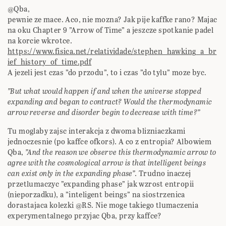
@Qba,
pewnie ze mace. Aco, nie mozna? Jak pije kaffke rano? Majac
na oku Chapter 9 ”Arrow of Time” a jeszcze spotkanie padel
na korcie wkrotce.
https://www.fisica.net/relatividade/stephen_hawking_a_br
ief_history_of_time.pdf
A jezeli jest czas ”do przodu”, to i czas ”do tylu” moze byc.
”But what would happen if and when the universe stopped
expanding and began to contract? Would the thermodynamic
arrow reverse and disorder begin to decrease with time?”
Tu moglaby zajsc interakcja z dwoma blizniaczkami
jednoczesnie (po kaffce ofkors). A co z entropia? Albowiem
Qba,
”And the reason we observe this thermodynamic arrow to
agree with the cosmological arrow is that intelligent beings
can exist only in the expanding phase”
. Trudno inaczej
przetlumaczyc ”expanding phase” jak wzrost entropii
(nieporzadku), a ”inteligent beings” na siostrzenica
dorastajaca kolezki @RS. Nie moge takiego tlumaczenia
experymentalnego przyjac Qba, przy kaffce?