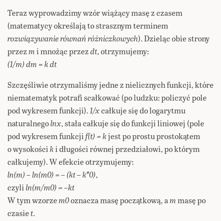
Teraz wyprowadzimy wzór wiążący masę z czasem
(matematycy określają to strasznym terminem
rozwiązywanie równań różniczkowych
). Dzieląc obie strony
przez
m
i mnożąc przez
dt
, otrzymujemy:
(1/m) dm = k dt
Szczęśliwie otrzymaliśmy jedne z nielicznych funkcji, które
niematematyk potrafi scałkować (po ludzku: policzyć pole
pod wykresem funkcji).
1/x
całkuje się do logarytmu
naturalnego
lnx
, stała całkuje się do funkcji liniowej (pole
pod wykresem funkcji
f(t) = k
jest po prostu prostokątem
o wysokości
k
i długości równej przedziałowi, po którym
całkujemy). W efekcie otrzymujemy:
ln(m) – ln(m0) = – (kt – k*0)
,
czyli
ln(m/m0) = –kt
W tym wzorze
m0
oznacza masę początkową, a
m
masę po
czasie
t
.