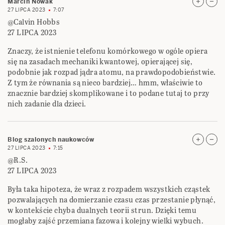
Marcin Nowak
27 LIPCA 2023
7:07
@Calvin Hobbs
27 LIPCA 2023
Znaczy, że istnienie telefonu komórkowego w ogóle opiera
się na zasadach mechaniki kwantowej, opierającej się,
podobnie jak rozpad jądra atomu, na prawdopodobieństwie.
Z tym że równania są nieco bardziej… hmm, właściwie to
znacznie bardziej skomplikowane i to podane tutaj to przy
nich zadanie dla dzieci.
Blog szalonych naukowców
27 LIPCA 2023
7:15
@R.S.
27 LIPCA 2023
Była taka hipoteza, że wraz z rozpadem wszystkich cząstek
pozwalających na domierzanie czasu czas przestanie płynąć,
w kontekście chyba dualnych teorii strun. Dzięki temu
mogłaby zajść przemiana fazowa i kolejny wielki wybuch.