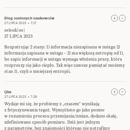
Blog szalonych naukowców
27 LIPCA 2023
7:17
seleuk|os|
27 LIPCA 2023
Rozpatrując 2 stany: 1) informacja niezapisana w mózgu 2)
informacja zapisana w mózgu – 2) ma większą entropię od 1),
bo zapis informacji w mózgu wymaga włożenia pracy, która
rozproszy się jako ciepło. Tak więc zawsze pamiętać możemy
stan 1), czyli o mniejszej entropii.
Qba
27 LIPCA 2023
7:28
Wydaje mi się, że problemy z „czasem” wynikają
z fetyszyzowania tegoż. Wymyślono go jako pomoc
w rozumieniu procesu przemijania/zmian, dodano skalę,
zdefiniowano sposób pomiaru. Dziś jest jednym
z parametrów, bez znajomości którego nie potrafimy