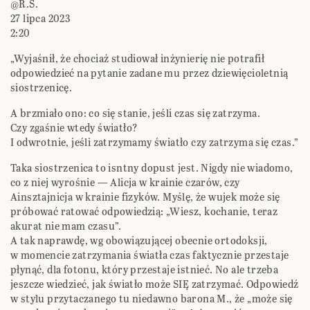
@R.S.
27 lipca 2023
2:20
„Wyjaśnił, że chociaż studiował inżynierię nie potrafił
odpowiedzieć na pytanie zadane mu przez dziewięcioletnią
siostrzenicę.
A brzmiało ono: co się stanie, jeśli czas się zatrzyma.
Czy zgaśnie wtedy światło?
I odwrotnie, jeśli zatrzymamy światło czy zatrzyma się czas.”
Taka siostrzenica to isntny dopust jest. Nigdy nie wiadomo,
co z niej wyrośnie — Alicja w krainie czarów, czy
Ainsztajnicja w krainie fizyków. Myślę, że wujek może się
próbować ratować odpowiedzią: „Wiesz, kochanie, teraz
akurat nie mam czasu”.
A tak naprawdę, wg obowiązującej obecnie ortodoksji,
w momencie zatrzymania światła czas faktycznie przestaje
płynąć, dla fotonu, który przestaje istnieć. No ale trzeba
jeszcze wiedzieć, jak światło może SIĘ zatrzymać. Odpowiedź
w stylu przytaczanego tu niedawno barona M., że „może się