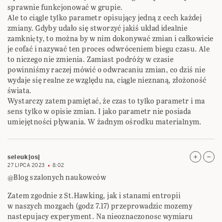
sprawnie funkcjonować w grupie.
Ale to ciągle tylko parametr opisujący jedną z cech każdej
zmiany. Gdyby udało się stworzyć jakiś układ idealnie
zamkniẹty, to można by w nim dokonywać zmian i całkowicie
je cofać i nazywać ten proces odwróceniem biegu czasu. Ale
to niczego nie zmienia. Zamiast podróży w czasie
powinniśmy raczej mówić o odwracaniu zmian, co dziś nie
wydaje się realne ze względu na, ciągle nieznaną, złożoność
świata.
Wystarczy zatem pamiętać, że czas to tylko parametr i ma
sens tylko w opisie zmian. I jako parametr nie posiada
umiejętności pływania. W żadnym ośrodku materialnym.
seleuk|os|
27 LIPCA 2023
8:02
@Blog szalonych naukowców
Zatem zgodnie z St.Hawking, jak i stanami entropii
w naszych mozgach (godz 7.17) przeprowadzic mozemy
nastepujacy experyment. Na nieoznaczonosc wymiaru