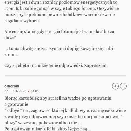
energia jest równa różnicy poziomów energetycznych to
atom lubi sobie golnąć w szyję takiego fotona. Oczywiście
muszą być spełnione pewne dodatkowe warunki zwane
regułami wyboru.
Ale co się stanie gdy energia fotonu jest za mała albo za
duża?
… tu na chwilę się zatrzymam i dopiję kawę bo się robi
zimna.
Czy są chętni na udzielenie odpowiedzi. Zapraszam
olborski
27 LIPCA 2023
13:09
Biorąc kartofelek aby stracił na wadze po ugotowaniu
a gotowanie
” odbyć ” na „żaglówce” której kadłub wynurza się całkowicie
z wody przy odpowiedniej szybkości bo ma pod soba dwie ”
płozy” wcześniej policzone albo i nie ..
Po ugotowaniu kartofelki jakby lżejsze są …