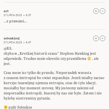
act
27 LIPCA 2023
6:37
…z prawami…
seleuk|os|
27 LIPCA 2023
6:47
@RS,
chyba w „Krotkiej historii czasu” Stephen Hawking jest
odpowiedz. Trudno mnie okreslic czy prawidlowa
, ale
jest.
Czas moze isc tylko do przodu. Nieporzadek wzrasta
z czasem (entropia) bo swiat expanduje. Jezeli mialby zaczac
kurczyc (nazwijmy ujemna entropia, czas do tylu idacy),
musialby byc moment zerowy. My jestesmy zalezni od
nieporzadku (entropii). Inaczej by nas nie bylo. Zatem i nie
byloby siostrzenicy pytania.
pzdr Seleukos