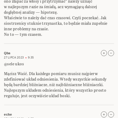
ono złapać za włosy i przytrzymać” należy uznajć
w najlepszym razie za śmiałą, acz wymagjącą dalszej
dogłębnej analizy — hipotezę.
Właściwie to należy dać czas czasowi. Czyli poczekać. Jak
siostrzenicy stuknie trzynastka, to będzie miała zupełnie
inne problemy na czasie.
No to — tym czasem.
Qba
27 LIPCA 2023
9:35
@sele ukos
Mącisz Waść. Dla każdego pomiaru musisz najpierw
zdefiniować układ odniesienia. Wtedy wszystkie sekundy
będą bardziej bliźniacze, niż najbliźniaczne bliźniaczki.
Najlepszym układem odniesienia, który wszystko prosto
reguluje, jest oczywiście układ boski.
eche