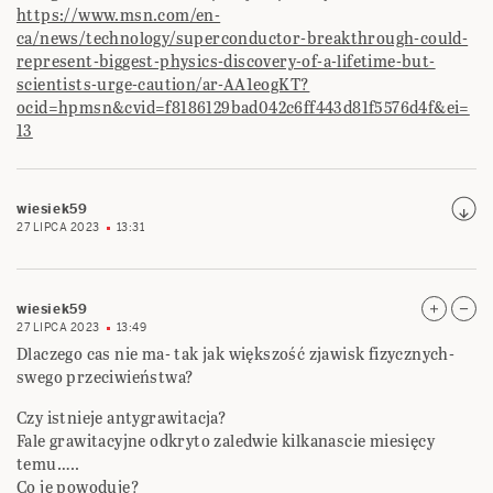
https://www.msn.com/en-
ca/news/technology/superconductor-breakthrough-could-
represent-biggest-physics-discovery-of-a-lifetime-but-
scientists-urge-caution/ar-AA1eogKT?
ocid=hpmsn&cvid=f8186129bad042c6ff443d81f5576d4f&ei=
13
wiesiek59
27 LIPCA 2023
13:31
wiesiek59
27 LIPCA 2023
13:49
Dlaczego cas nie ma- tak jak większość zjawisk fizycznych-
swego przeciwieństwa?
Czy istnieje antygrawitacja?
Fale grawitacyjne odkryto zaledwie kilkanascie miesięcy
temu…..
Co je powoduje?