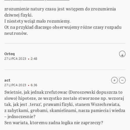
zrozumienie natury czasu jest wstępem do zrozumienia
dziwnej fizyki.
I niestety wciąż mało rozumiemy.
Ot na przyklad dlaczego obserwujemy różne czasy rozpadu
neutronów.
Orteq
27 LIPCA 2023
2:48
act
27 LIPCA 2023
6:36
Swietnie, jak jednak zrefutowac (Doroszewski dopuszcza to
slowo) hipoteze, ze wszystko zostalo stworzone np. wczoraj
tak, jak jest ‚teraz’, prawami fizyki, stanem Wszechswiata,
z zabytkami, grobami, skamielinami, nasza pamiecia i wiedza
– jednoczesnie?
Sen wariata, ktoremu zadna logika nie zaprzeczy?