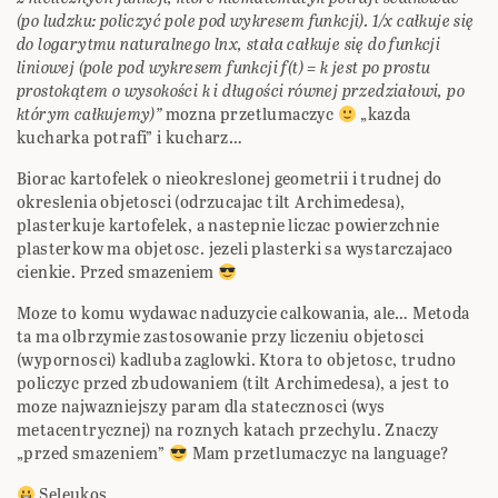
(po ludzku: policzyć pole pod wykresem funkcji). 1/x całkuje się
do logarytmu naturalnego lnx, stała całkuje się do funkcji
liniowej (pole pod wykresem funkcji f(t) = k jest po prostu
prostokątem o wysokości k i długości równej przedziałowi, po
którym całkujemy)”
mozna przetlumaczyc
„kazda
kucharka potrafi” i kucharz…
Biorac kartofelek o nieokreslonej geometrii i trudnej do
okreslenia objetosci (odrzucajac tilt Archimedesa),
plasterkuje kartofelek, a nastepnie liczac powierzchnie
plasterkow ma objetosc. jezeli plasterki sa wystarczajaco
cienkie. Przed smazeniem
Moze to komu wydawac naduzycie calkowania, ale… Metoda
ta ma olbrzymie zastosowanie przy liczeniu objetosci
(wypornosci) kadluba zaglowki. Ktora to objetosc, trudno
policzyc przed zbudowaniem (tilt Archimedesa), a jest to
moze najwazniejszy param dla statecznosci (wys
metacentrycznej) na roznych katach przechylu. Znaczy
„przed smazeniem”
Mam przetlumaczyc na language?
Seleukos