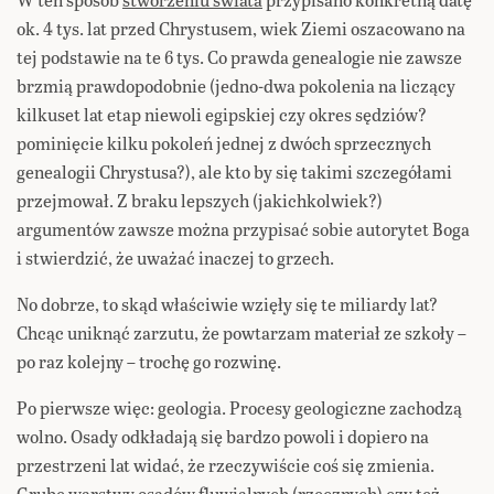
ok. 4 tys. lat przed Chrystusem, wiek Ziemi oszacowano na
tej podstawie na te 6 tys. Co prawda genealogie nie zawsze
brzmią prawdopodobnie (jedno-dwa pokolenia na liczący
kilkuset lat etap niewoli egipskiej czy okres sędziów?
pominięcie kilku pokoleń jednej z dwóch sprzecznych
genealogii Chrystusa?), ale kto by się takimi szczegółami
przejmował. Z braku lepszych (jakichkolwiek?)
argumentów zawsze można przypisać sobie autorytet Boga
i stwierdzić, że uważać inaczej to grzech.
No dobrze, to skąd właściwie wzięły się te miliardy lat?
Chcąc uniknąć zarzutu, że powtarzam materiał ze szkoły –
po raz kolejny – trochę go rozwinę.
Po pierwsze więc: geologia. Procesy geologiczne zachodzą
wolno. Osady odkładają się bardzo powoli i dopiero na
przestrzeni lat widać, że rzeczywiście coś się zmienia.
Grube warstwy osadów fluwialnych (rzecznych) czy też