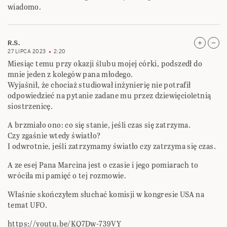
wiadomo.
R.S.
27 LIPCA 2023
2:20
Miesiąc temu przy okazji ślubu mojej córki, podszedł do
mnie jeden z kolegów pana młodego.
Wyjaśnił, że chociaż studiował inżynierię nie potrafił
odpowiedzieć na pytanie zadane mu przez dziewięcioletnią
siostrzenicę.
A brzmiało ono: co się stanie, jeśli czas się zatrzyma.
Czy zgaśnie wtedy światło?
I odwrotnie, jeśli zatrzymamy światło czy zatrzyma się czas.
A ze esej Pana Marcina jest o czasie i jego pomiarach to
wróciła mi pamięć o tej rozmowie.
Właśnie skończyłem słuchać komisji w kongresie USA na
temat UFO.
https://youtu.be/KQ7Dw-739VY