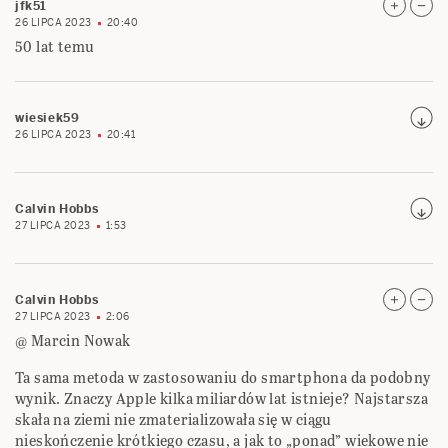
jfk51
26 LIPCA 2023
20:40
50 lat temu
wiesiek59
26 LIPCA 2023
20:41
Calvin Hobbs
27 LIPCA 2023
1:53
Calvin Hobbs
27 LIPCA 2023
2:06
@ Marcin Nowak
Ta sama metoda w zastosowaniu do smartphona da podobny
wynik. Znaczy Apple kilka miliardów lat istnieje? Najstarsza
skała na ziemi nie zmaterializowała się w ciągu
nieskończenie krótkiego czasu, a jak to „ponad” wiekowe nie