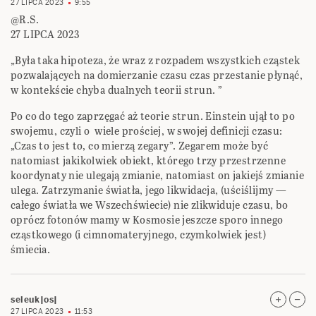
27 LIPCA 2023
9:55
@R.S.
27 LIPCA 2023
„Była taka hipoteza, że wraz z rozpadem wszystkich cząstek
pozwalających na domierzanie czasu czas przestanie płynąć,
w kontekście chyba dualnych teorii strun. ”
Po co do tego zaprzęgać aż teorie strun. Einstein ujął to po
swojemu, czyli o wiele prościej, w swojej definicji czasu:
„Czas to jest to, co mierzą zegary”. Zegarem może być
natomiast jakikolwiek obiekt, którego trzy przestrzenne
koordynaty nie ulegają zmianie, natomiast on jakiejś zmianie
ulega. Zatrzymanie światła, jego likwidacja, (uściślijmy —
całego światła we Wszechświecie) nie zlikwiduje czasu, bo
oprócz fotonów mamy w Kosmosie jeszcze sporo innego
cząstkowego (i cimnomateryjnego, czymkolwiek jest)
śmiecia.
seleuk|os|
27 LIPCA 2023
11:53