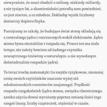
niewyraźnie, że musi chodzić o miliony, niekiedy miliardy,
a nie tysiące lat, a skamieniałości potrafią nam powiedzieć,
co jest starsze, a co młodsze. Dokładny wynik liczbowy
dostarczy dopiero fizyka.
Pamiętamy ze szkoły, że budujące świat atomy składają się
z centralnego jądra i rozrzuconych wokół elektronów. Jądro
atomu bywa niestabilne i rozpada się. Proces ten ma stałe
tempo, nie zależy bowiem od żadnego czynnika
zewnętrznego (mówimy o naturalnym, a nie wywołanym
doświadczalnie rozpadzie jądra).
To teraz trochę matematyki (to zwykle ryzykowne, niemniej
cenię swoich czytelników znacznie wyżej niż
młodoziemskich rozmówców znajomego). Prędkość
rozpadu czegokolwiek (jądra atomu, związku chemicznego,
zaniku użycia słowa) wyrażamy poprzez zmianę ilości tego
czegoś (masy, liczby cząsteczek, stężenia) w czasie.