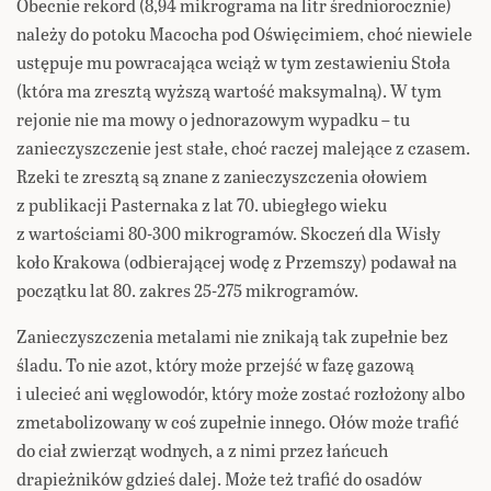
Obecnie rekord (8,94 mikrograma na litr średniorocznie)
należy do potoku Macocha pod Oświęcimiem, choć niewiele
ustępuje mu powracająca wciąż w tym zestawieniu Stoła
(która ma zresztą wyższą wartość maksymalną). W tym
rejonie nie ma mowy o jednorazowym wypadku – tu
zanieczyszczenie jest stałe, choć raczej malejące z czasem.
Rzeki te zresztą są znane z zanieczyszczenia ołowiem
z publikacji Pasternaka z lat 70. ubiegłego wieku
z wartościami 80-300 mikrogramów. Skoczeń dla Wisły
koło Krakowa (odbierającej wodę z Przemszy) podawał na
początku lat 80. zakres 25-275 mikrogramów.
Zanieczyszczenia metalami nie znikają tak zupełnie bez
śladu. To nie azot, który może przejść w fazę gazową
i ulecieć ani węglowodór, który może zostać rozłożony albo
zmetabolizowany w coś zupełnie innego. Ołów może trafić
do ciał zwierząt wodnych, a z nimi przez łańcuch
drapieżników gdzieś dalej. Może też trafić do osadów