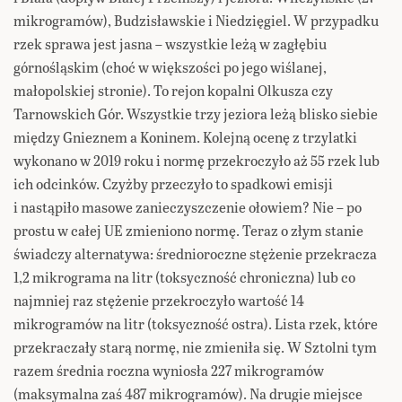
mikrogramów), Budzisławskie i Niedzięgiel. W przypadku
rzek sprawa jest jasna – wszystkie leżą w zagłębiu
górnośląskim (choć w większości po jego wiślanej,
małopolskiej stronie). To rejon kopalni Olkusza czy
Tarnowskich Gór. Wszystkie trzy jeziora leżą blisko siebie
między Gnieznem a Koninem. Kolejną ocenę z trzylatki
wykonano w 2019 roku i normę przekroczyło aż 55 rzek lub
ich odcinków. Czyżby przeczyło to spadkowi emisji
i nastąpiło masowe zanieczyszczenie ołowiem? Nie – po
prostu w całej UE zmieniono normę. Teraz o złym stanie
świadczy alternatywa: średnioroczne stężenie przekracza
1,2 mikrograma na litr (toksyczność chroniczna) lub co
najmniej raz stężenie przekroczyło wartość 14
mikrogramów na litr (toksyczność ostra). Lista rzek, które
przekraczały starą normę, nie zmieniła się. W Sztolni tym
razem średnia roczna wyniosła 227 mikrogramów
(maksymalna zaś 487 mikrogramów). Na drugie miejsce