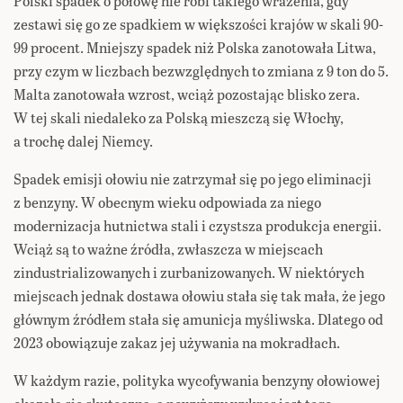
Polski spadek o połowę nie robi takiego wrażenia, gdy
zestawi się go ze spadkiem w większości krajów w skali 90-
99 procent. Mniejszy spadek niż Polska zanotowała Litwa,
przy czym w liczbach bezwzględnych to zmiana z 9 ton do 5.
Malta zanotowała wzrost, wciąż pozostając blisko zera.
W tej skali niedaleko za Polską mieszczą się Włochy,
a trochę dalej Niemcy.
Spadek emisji ołowiu nie zatrzymał się po jego eliminacji
z benzyny. W obecnym wieku odpowiada za niego
modernizacja hutnictwa stali i czystsza produkcja energii.
Wciąż są to ważne źródła, zwłaszcza w miejscach
zindustrializowanych i zurbanizowanych. W niektórych
miejscach jednak dostawa ołowiu stała się tak mała, że jego
głównym źródłem stała się amunicja myśliwska. Dlatego od
2023 obowiązuje zakaz jej używania na mokradłach.
W każdym razie, polityka wycofywania benzyny ołowiowej