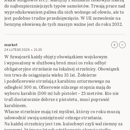
do najbezpieczniejszych typów samolotów. Trwają prace nad
wyprodukowaniem paliwa dla nich wolnego od ołowiu, ale to
jest podobno trudne przedsięwzięcie. W UE zezwolenie na
benzynę ołowiową do tych maszyn ważne jest do roku 2032.
markot
24 LUTEGO 2026
21:20
W Szwajcarii każdy objęty obowiązkiem wojskowym
i wyposażony w służbową broń musi co roku odbyć
obligatoryjne strzelanie na lokalnej strzelnicy. Obowiązek
ten trwa do osiągnięcia wieku 35 lat. Żołnierze
i podoficerowie strzelają z karabinu szturmowego na
odległość 300 m. Oficerowie niższego stopnia mają do
wyboru karabin (300 m) lub pistolet – 25 metrów. Kto nie
trafi dostatecznie dobrze z pistoletu, musi poprawić
karabinem.
Własne strzelnice mają też myśliwi, którzy co roku muszą
udowodnić swoją umiejętność celnego strzelania.
Na każdej strzelnicy jest tzw. kulochwyt czyli wał ziemny za
tarczami, który po latach użytkowania okazuje ciężko