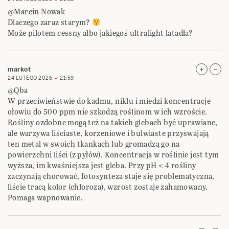
@Marcin Nowak
Dlaczego zaraz starym?
Może pilotem cessny albo jakiegoś ultralight latadła?
markot
24 LUTEGO 2026
21:59
@Qba
W przeciwieństwie do kadmu, niklu i miedzi koncentracje
ołowiu do 500 ppm nie szkodzą roślinom w ich wzroście.
Rośliny ozdobne mogą też na takich glebach być uprawiane,
ale warzywa liściaste, korzeniowe i bulwiaste przyswajają
ten metal w swoich tkankach lub gromadzą go na
powierzchni liści (z pyłów). Koncentracja w roślinie jest tym
wyższa, im kwaśniejsza jest gleba. Przy pH < 4 rośliny
zaczynają chorować, fotosynteza staje się problematyczna,
liście tracą kolor (chloroza), wzrost zostaje zahamowany.
Pomaga wapnowanie.