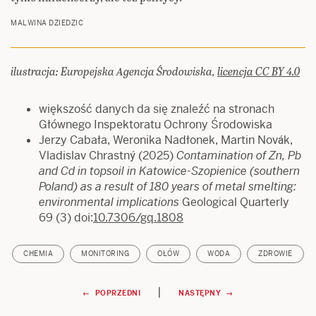
MALWINA DZIEDZIC
ilustracja: Europejska Agencja Środowiska,
licencja CC BY 4.0
większość danych da się znaleźć na stronach
Głównego Inspektoratu Ochrony Środowiska
Jerzy Cabała, Weronika Nadłonek, Martin Novák,
Vladislav Chrastný (2025)
Contamination of Zn, Pb
and Cd in topsoil in Katowice-Szopienice (southern
Poland) as a result of 180 years of metal smelting:
environmental implications
Geological Quarterly
69 (3) doi:
10.7306/gq.1808
CHEMIA
MONITORING
OŁÓW
WODA
ZDROWIE
Nawigacja
|
← POPRZEDNI
NASTĘPNY →