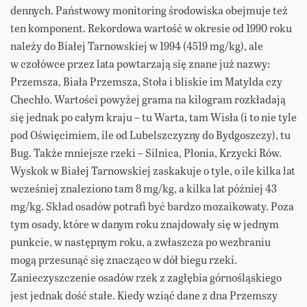
dennych. Państwowy monitoring środowiska obejmuje też
ten komponent. Rekordowa wartość w okresie od 1990 roku
należy do Białej Tarnowskiej w 1994 (4519 mg/kg), ale
w czołówce przez lata powtarzają się znane już nazwy:
Przemsza, Biała Przemsza, Stoła i bliskie im Matylda czy
Chechło. Wartości powyżej grama na kilogram rozkładają
się jednak po całym kraju – tu Warta, tam Wisła (i to nie tyle
pod Oświęcimiem, ile od Lubelszczyzny do Bydgoszczy), tu
Bug. Także mniejsze rzeki – Silnica, Płonia, Krzycki Rów.
Wyskok w Białej Tarnowskiej zaskakuje o tyle, o ile kilka lat
wcześniej znaleziono tam 8 mg/kg, a kilka lat później 43
mg/kg. Skład osadów potrafi być bardzo mozaikowaty. Poza
tym osady, które w danym roku znajdowały się w jednym
punkcie, w następnym roku, a zwłaszcza po wezbraniu
mogą przesunąć się znacząco w dół biegu rzeki.
Zanieczyszczenie osadów rzek z zagłębia górnośląskiego
jest jednak dość stałe. Kiedy wziąć dane z dna Przemszy