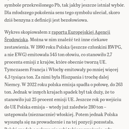
symbole przekreślonego Pb, tak jakby jeszcze istniał wybór.
Dla młodszego pokolenia sens tego symbolu uleciał, skoro
dziś benzyna z definicji jest bezołowiowa.
Wykres skopiowałem z
raportu Europejskiej Agencji
Środowiska
. Można w nim znaleźć też inne ciekawe
zestawienia. W 1990 roku Polska (jeszcze członkini RWPG,
a nie EWG) emitowała 545 ton ołowiu, co stanowiło 2,7
procenta emisji z krajów, które obecnie tworzą UE.
Tymczasem Francja i Włochy emitowały po mniej więcej
4,3 tysiąca ton. Za nimi była Hiszpania i trochę dalej
Niemcy. W 2022 roku polska emisja spadła o połowę, do 263
ton. Jednak w innych krajach spadek był tak duży, że to
stanowiło już 25 procent emisji UE. Jeszcze rok po wejściu
do UE Polska emisja – wtedy już zaledwie 280 ton –
ustępowała (nieznacznie) włoskiej. Potem jednak Polska
wysunęła się na prowadzenie i na tej pozycji pozostała.