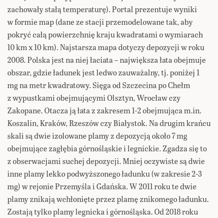
zachowały stałą temperaturę). Portal prezentuje wyniki
w formie map (dane ze stacji przemodelowane tak, aby
pokryć całą powierzchnię kraju kwadratami o wymiarach
10 km x 10 km). Najstarsza mapa dotyczy depozycji w roku
2008. Polska jest na niej łaciata – największa łata obejmuje
obszar, gdzie ładunek jest ledwo zauważalny, tj. poniżej 1
mg na metr kwadratowy. Sięga od Szczecina po Chełm
z wypustkami obejmującymi Olsztyn, Wrocław czy
Zakopane. Otacza ją łata z zakresem 1-2 obejmująca m.in.
Koszalin, Kraków, Rzeszów czy Białystok. Na drugim krańcu
skali są dwie izolowane plamy z depozycją około 7 mg
obejmujące zagłębia górnośląskie i legnickie. Zgadza się to
z obserwacjami suchej depozycji. Mniej oczywiste są dwie
inne plamy lekko podwyższonego ładunku (w zakresie 2-3
mg) w rejonie Przemyśla i Gdańska. W 2011 roku te dwie
plamy znikają wchłonięte przez plamę znikomego ładunku.
Zostają tylko plamy legnicka i górnośląska. Od 2018 roku