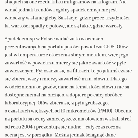
stacjach są one rzędu kilku miligramów na kilogram. Nie
widać jednak trendów i ogólny spadek emisji nie jest
widoczny w stanie gleby. Są stacje, gdzie przez trzydzieści
lat wartości spadły o połowę, ale są takie, gdzie wzrosły.
Spadek emisji w Polsce widać za to w ocenach
prezentowanych na
portalu jakości powietrza GIOŚ
. Ołów
jest w temperaturze otoczenia stałym metalem, więc jego
zawartość w powietrzu mierzy się jako zawartość w pyle
zawieszonym. Pył osadza się na filtrach, te po jakimś czasie
się zbiera, waży i mierzy zawartość m.in. ołowiu. Dlatego
w odróżnieniu od gazów, dane na temat ilości ołowiu nie są
dostępne niemal na bieżąco, a dopiero po całej obróbce
laboratoryjnej. Ołów zbiera się z pyłu grubszego,
o cząstkach większych od 10 mikrometrów (PM10). Obecnie
na portalu są oceny zanieczyszczenia ołowiem w skali stref
od roku 2004 i prezentują się nudno – cały czas roczna
ocena jest w porządku. Można jednak ściągnąć dane