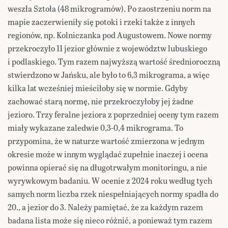
weszła Sztoła (48 mikrogramów). Po zaostrzeniu norm na
mapie zaczerwieniły się potoki i rzeki także z innych
regionów, np. Kolniczanka pod Augustowem. Nowe normy
przekroczyło 11 jezior głównie z województw lubuskiego
i podlaskiego. Tym razem najwyższą wartość średnioroczną
stwierdzono w Jańsku, ale było to 6,3 mikrograma, a więc
kilka lat wcześniej mieściłoby się w normie. Gdyby
zachować starą normę, nie przekroczyłoby jej żadne
jezioro. Trzy feralne jeziora z poprzedniej oceny tym razem
miały wykazane zaledwie 0,3-0,4 mikrograma. To
przypomina, że w naturze wartość zmierzona w jednym
okresie może w innym wyglądać zupełnie inaczej i ocena
powinna opierać się na długotrwałym monitoringu, a nie
wyrywkowym badaniu. W ocenie z 2024 roku według tych
samych norm liczba rzek niespełniających normy spadła do
20., a jezior do 3. Należy pamiętać, że za każdym razem
badana lista może się nieco różnić, a ponieważ tym razem