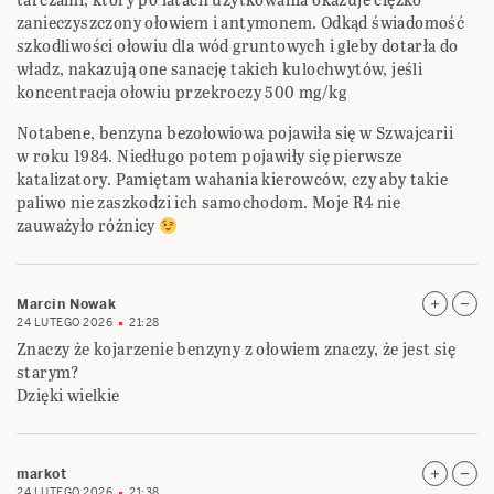
zanieczyszczony ołowiem i antymonem. Odkąd świadomość
szkodliwości ołowiu dla wód gruntowych i gleby dotarła do
władz, nakazują one sanację takich kulochwytów, jeśli
koncentracja ołowiu przekroczy 500 mg/kg
Notabene, benzyna bezołowiowa pojawiła się w Szwajcarii
w roku 1984. Niedługo potem pojawiły się pierwsze
katalizatory. Pamiętam wahania kierowców, czy aby takie
paliwo nie zaszkodzi ich samochodom. Moje R4 nie
zauważyło różnicy
Marcin Nowak
24 LUTEGO 2026
21:28
Znaczy że kojarzenie benzyny z ołowiem znaczy, że jest się
starym?
Dzięki wielkie
markot
24 LUTEGO 2026
21:38