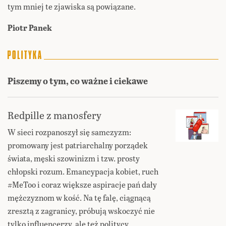
tym mniej te zjawiska są powiązane.
Piotr Panek
Piszemy o tym, co ważne i ciekawe
Redpille z manosfery
W sieci rozpanoszył się samczyzm:
promowany jest patriarchalny porządek
świata, męski szowinizm i tzw. prosty
chłopski rozum. Emancypacja kobiet, ruch
#MeToo i coraz większe aspiracje pań dały
mężczyznom w kość. Na tę falę, ciągnącą
zresztą z zagranicy, próbują wskoczyć nie
tylko influencerzy, ale też politycy.