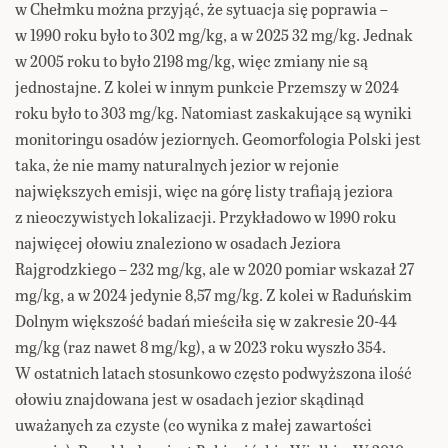
w Chełmku można przyjąć, że sytuacja się poprawia –
w 1990 roku było to 302 mg/kg, a w 2025 32 mg/kg. Jednak
w 2005 roku to było 2198 mg/kg, więc zmiany nie są
jednostajne. Z kolei w innym punkcie Przemszy w 2024
roku było to 303 mg/kg. Natomiast zaskakujące są wyniki
monitoringu osadów jeziornych. Geomorfologia Polski jest
taka, że nie mamy naturalnych jezior w rejonie
największych emisji, więc na górę listy trafiają jeziora
z nieoczywistych lokalizacji. Przykładowo w 1990 roku
najwięcej ołowiu znaleziono w osadach Jeziora
Rajgrodzkiego – 232 mg/kg, ale w 2020 pomiar wskazał 27
mg/kg, a w 2024 jedynie 8,57 mg/kg. Z kolei w Raduńskim
Dolnym większość badań mieściła się w zakresie 20-44
mg/kg (raz nawet 8 mg/kg), a w 2023 roku wyszło 354.
W ostatnich latach stosunkowo często podwyższona ilość
ołowiu znajdowana jest w osadach jezior skądinąd
uważanych za czyste (co wynika z małej zawartości