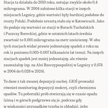
Stacja ta działała do 2010 roku, notując zwykle około 0,4
mikrograma. W 2004 założono kilka stacji w innych
miejscach Legnicy, gdzie wartości były bardziej podobne do
reszty Polski. Podobnie zresztą stało się w Katowicach. Jako
tło podaje się wartości ze stacji w Borach Tucholskich
i Puszczy Boreckiej, gdzie w ostatnich latach średnia
zwartość to 0,001 mikrograma na metr sześcienny. W obu
tych stacjach widać prawie jednostajny spadek z roku na
rok (z poziomu 0,005-0,007 kilkanaście lat temu). Na innych
stacjach spadek jest mniej jednostajny, ale równie
zauważalny (np. na Alei Rzeczypospolitej w Legnicy z 0,074
w 2004 do 0,028 w 2024).
To dane z tak zwanej depozycji suchej. GIOŚ prowadzi
również monitoring depozycji mokrej, czyli chemizmu
opadów. Tu poborniki prób otwierają się w czasie opadu
(zimą i w górach podgrzewa się je, podczas gdy
w większości przypadków trzeba je chłodzić, żeby