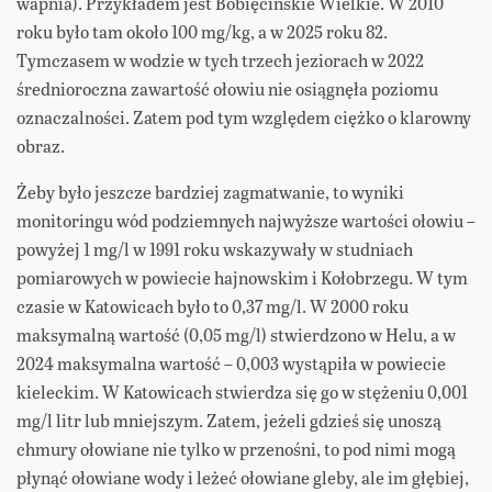
wapnia). Przykładem jest Bobięcińskie Wielkie. W 2010
roku było tam około 100 mg/kg, a w 2025 roku 82.
Tymczasem w wodzie w tych trzech jeziorach w 2022
średnioroczna zawartość ołowiu nie osiągnęła poziomu
oznaczalności. Zatem pod tym względem ciężko o klarowny
obraz.
Żeby było jeszcze bardziej zagmatwanie, to wyniki
monitoringu wód podziemnych najwyższe wartości ołowiu –
powyżej 1 mg/l w 1991 roku wskazywały w studniach
pomiarowych w powiecie hajnowskim i Kołobrzegu. W tym
czasie w Katowicach było to 0,37 mg/l. W 2000 roku
maksymalną wartość (0,05 mg/l) stwierdzono w Helu, a w
2024 maksymalna wartość – 0,003 wystąpiła w powiecie
kieleckim. W Katowicach stwierdza się go w stężeniu 0,001
mg/l litr lub mniejszym. Zatem, jeżeli gdzieś się unoszą
chmury ołowiane nie tylko w przenośni, to pod nimi mogą
płynąć ołowiane wody i leżeć ołowiane gleby, ale im głębiej,