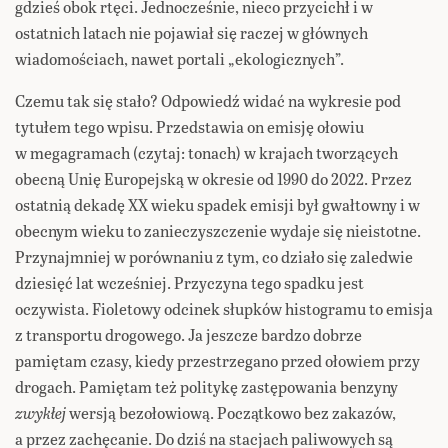
gdzieś obok rtęci. Jednocześnie, nieco przycichł i w
ostatnich latach nie pojawiał się raczej w głównych
wiadomościach, nawet portali „ekologicznych”.
Czemu tak się stało? Odpowiedź widać na wykresie pod
tytułem tego wpisu. Przedstawia on emisję ołowiu
w megagramach (czytaj: tonach) w krajach tworzących
obecną Unię Europejską w okresie od 1990 do 2022. Przez
ostatnią dekadę XX wieku spadek emisji był gwałtowny i w
obecnym wieku to zanieczyszczenie wydaje się nieistotne.
Przynajmniej w porównaniu z tym, co działo się zaledwie
dziesięć lat wcześniej. Przyczyna tego spadku jest
oczywista. Fioletowy odcinek słupków histogramu to emisja
z transportu drogowego. Ja jeszcze bardzo dobrze
pamiętam czasy, kiedy przestrzegano przed ołowiem przy
drogach. Pamiętam też politykę zastępowania benzyny
zwykłej
wersją bezołowiową. Początkowo bez zakazów,
a przez zachęcanie. Do dziś na stacjach paliwowych są