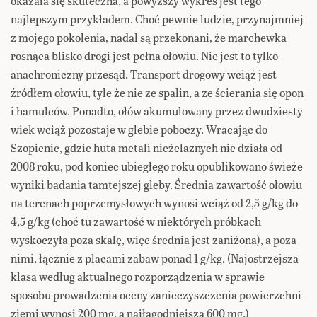
okazała się skuteczna, a powyższy wykres jest tego
najlepszym przykładem. Choć pewnie ludzie, przynajmniej
z mojego pokolenia, nadal są przekonani, że marchewka
rosnąca blisko drogi jest pełna ołowiu. Nie jest to tylko
anachroniczny przesąd. Transport drogowy wciąż jest
źródłem ołowiu, tyle że nie ze spalin, a ze ścierania się opon
i hamulców. Ponadto, ołów akumulowany przez dwudziesty
wiek wciąż pozostaje w glebie poboczy. Wracając do
Szopienic, gdzie huta metali nieżelaznych nie działa od
2008 roku, pod koniec ubiegłego roku opublikowano świeże
wyniki badania tamtejszej gleby. Średnia zawartość ołowiu
na terenach poprzemysłowych wynosi wciąż od 2,5 g/kg do
4,5 g/kg (choć tu zawartość w niektórych próbkach
wyskoczyła poza skalę, więc średnia jest zaniżona), a poza
nimi, łącznie z placami zabaw ponad 1 g/kg. (Najostrzejsza
klasa według aktualnego rozporządzenia w sprawie
sposobu prowadzenia oceny zanieczyszczenia powierzchni
ziemi wynosi 200 mg, a najłagodniejsza 600 mg.)