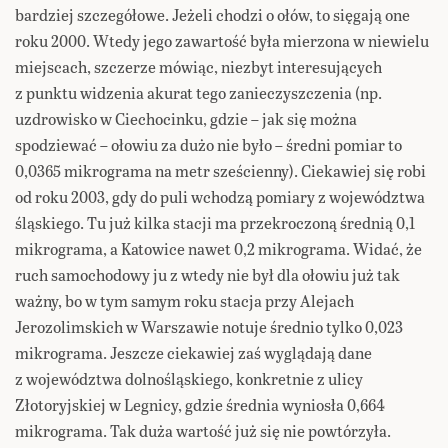
bardziej szczegółowe. Jeżeli chodzi o ołów, to sięgają one
roku 2000. Wtedy jego zawartość była mierzona w niewielu
miejscach, szczerze mówiąc, niezbyt interesujących
z punktu widzenia akurat tego zanieczyszczenia (np.
uzdrowisko w Ciechocinku, gdzie – jak się można
spodziewać – ołowiu za dużo nie było – średni pomiar to
0,0365 mikrograma na metr sześcienny). Ciekawiej się robi
od roku 2003, gdy do puli wchodzą pomiary z województwa
śląskiego. Tu już kilka stacji ma przekroczoną średnią 0,1
mikrograma, a Katowice nawet 0,2 mikrograma. Widać, że
ruch samochodowy ju z wtedy nie był dla ołowiu już tak
ważny, bo w tym samym roku stacja przy Alejach
Jerozolimskich w Warszawie notuje średnio tylko 0,023
mikrograma. Jeszcze ciekawiej zaś wyglądają dane
z województwa dolnośląskiego, konkretnie z ulicy
Złotoryjskiej w Legnicy, gdzie średnia wyniosła 0,664
mikrograma. Tak duża wartość już się nie powtórzyła.