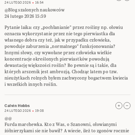
24 LUTEGO 2026
16:54
@Blog szalonych naukowców
24 lutego 2026 15:59
Pytanie laika: czy „pochłanianie” przez rośliny np. ołowiu
oznacza wykorzystanie przez nie tego pierwiastka dla
własnego dobra czy też, jak w przypadku człowieka,
powoduje zaburzenia „normalnego” funkcjonowania?
Innymi słowy, czy wywołane przez człowieka wielkie
koncentracje określonych pierwiastków powodują
dewastację większości roślin? Bo pewnie są i takie, dla
których arszenik jest ambrozją. Chodząc latem po tzw.
nieużytkach rolnych byłem zachwycony bogactwem kwiecia
i wszelkich innych roślin.
Calvin Hobbs
24 LUTEGO 2026
19:08
@@
Furda marchewka. Kto z Was, o Szanowni, ołowianymi
żółnierzykami sie nie bawił? A wiecie, ileż to zgonów rocznie