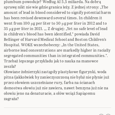
plumbum powoduje? Według AI 5,5 miliarda. Na dobrą
sprawę nikt nie wie gdzie granica leży. Z jednej strony: „The
amount of lead in blood considered to signify potential harm
has been revised downward several times. In children it
went from 100 μg per liter to 50 μg per liter in 2012 and to
35 μg per liter in 2021. „, Z drugiej: „Yet no safe level of lead
in children’s blood has been identified,” powiada David
Bellinger of Harvard Medical School and Boston Children’s
Hospital. WOKE wszechobecny: „In the United States,
airborne lead concentrations are markedly higher in racially
segregated communities than in integrated communities.”.
Trzebaż lepszego przykładu jak to nauka na manowce
zeszła?
Ołowiane żołnierzyki zastąpiły plastykowe figurynki, woda
pitna (jakkolwiek by zanieczyszczoną nie była) nie płynie już
przez ołowiem uszczelniane rury, farba na ścianach
domostwa ołowiu już nie zawiera, nawet benzyna już nie na
ołowiu jeno na denaturacie, a ołów wciąż Sapiącemu
zagraża?