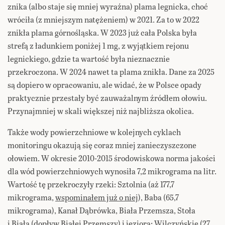
znika (albo staje się mniej wyraźna) plama legnicka, choć
wróciła (z mniejszym natężeniem) w 2021. Za to w 2022
znikła plama górnośląska. W 2023 już cała Polska była
strefą z ładunkiem poniżej 1 mg, z wyjątkiem rejonu
legnickiego, gdzie ta wartość była nieznacznie
przekroczona. W 2024 nawet ta plama znikła. Dane za 2025
są dopiero w opracowaniu, ale widać, że w Polsce opady
praktycznie przestały być zauważalnym źródłem ołowiu.
Przynajmniej w skali większej niż najbliższa okolica.
Także wody powierzchniowe w kolejnych cyklach
monitoringu okazują się coraz mniej zanieczyszczone
ołowiem. W okresie 2010-2015 środowiskowa norma jakości
dla wód powierzchniowych wynosiła 7,2 mikrograma na litr.
Wartość tę przekroczyły rzeki: Sztolnia (aż 177,7
mikrograma,
wspominałem już o niej
), Baba (65,7
mikrograma), Kanał Dąbrówka, Biała Przemsza, Stoła
i Biała (dopływ Białej Przemszy) i jeziora: Wilczyńskie (27