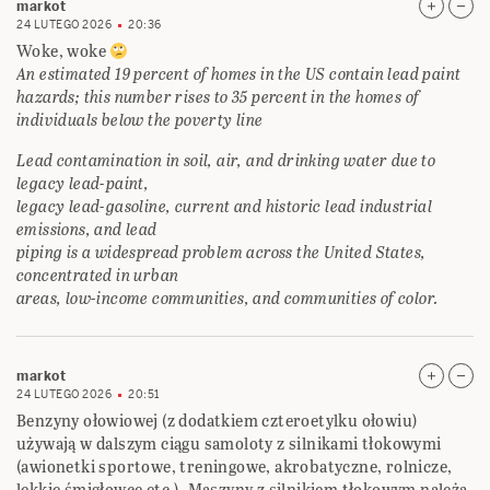
markot
24 LUTEGO 2026
20:36
Woke, woke
An estimated 19 percent of homes in the US contain lead paint
hazards; this number rises to 35 percent in the homes of
individuals below the poverty line
Lead contamination in soil, air, and drinking water due to
legacy lead-paint,
legacy lead-gasoline, current and historic lead industrial
emissions, and lead
piping is a widespread problem across the United States,
concentrated in urban
areas, low-income communities, and communities of color.
markot
24 LUTEGO 2026
20:51
Benzyny ołowiowej (z dodatkiem czteroetylku ołowiu)
używają w dalszym ciągu samoloty z silnikami tłokowymi
(awionetki sportowe, treningowe, akrobatyczne, rolnicze,
lekkie śmigłowce etc.). Maszyny z silnikiem tłokowym należą