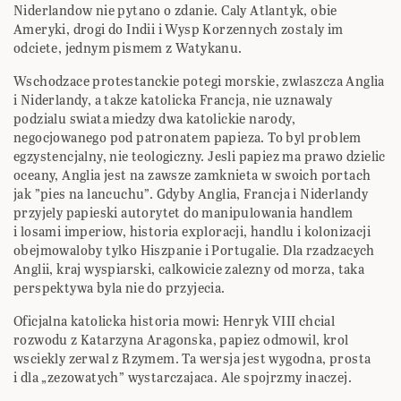
Niderlandow nie pytano o zdanie. Caly Atlantyk, obie
Ameryki, drogi do Indii i Wysp Korzennych zostaly im
odciete, jednym pismem z Watykanu.
Wschodzace protestanckie potegi morskie, zwlaszcza Anglia
i Niderlandy, a takze katolicka Francja, nie uznawaly
podzialu swiata miedzy dwa katolickie narody,
negocjowanego pod patronatem papieza. To byl problem
egzystencjalny, nie teologiczny. Jesli papiez ma prawo dzielic
oceany, Anglia jest na zawsze zamknieta w swoich portach
jak ”pies na lancuchu”. Gdyby Anglia, Francja i Niderlandy
przyjely papieski autorytet do manipulowania handlem
i losami imperiow, historia exploracji, handlu i kolonizacji
obejmowaloby tylko Hiszpanie i Portugalie. Dla rzadzacych
Anglii, kraj wyspiarski, calkowicie zalezny od morza, taka
perspektywa byla nie do przyjecia.
Oficjalna katolicka historia mowi: Henryk VIII chcial
rozwodu z Katarzyna Aragonska, papiez odmowil, krol
wsciekly zerwal z Rzymem. Ta wersja jest wygodna, prosta
i dla „zezowatych” wystarczajaca. Ale spojrzmy inaczej.