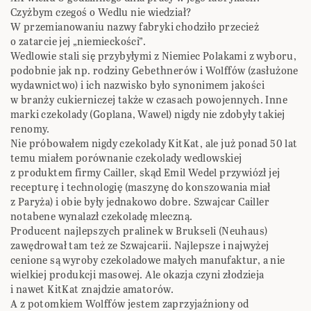
Czyżbym czegoś o Wedlu nie wiedział?
W przemianowaniu nazwy fabryki chodziło przecież
o zatarcie jej „niemieckości”.
Wedlowie stali się przybyłymi z Niemiec Polakami z wyboru,
podobnie jak np. rodziny Gebethnerów i Wolffów (zasłużone
wydawnictwo) i ich nazwisko było synonimem jakości
w branży cukierniczej także w czasach powojennych. Inne
marki czekolady (Goplana, Wawel) nigdy nie zdobyły takiej
renomy.
Nie próbowałem nigdy czekolady KitKat, ale już ponad 50 lat
temu miałem porównanie czekolady wedlowskiej
z produktem firmy Cailler, skąd Emil Wedel przywiózł jej
recepturę i technologię (maszynę do konszowania miał
z Paryża) i obie były jednakowo dobre. Szwajcar Cailler
notabene wynalazł czekoladę mleczną.
Producent najlepszych pralinek w Brukseli (Neuhaus)
zawędrował tam też ze Szwajcarii. Najlepsze i najwyżej
cenione są wyroby czekoladowe małych manufaktur, a nie
wielkiej produkcji masowej. Ale okazja czyni złodzieja
i nawet KitKat znajdzie amatorów.
A z potomkiem Wolffów jestem zaprzyjaźniony od