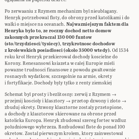
Po zerwaaniu z Rzymem mechanizm byl nieublagany.
Henryk potrzebowal floty, do obrony przed katolikami i do
walki o miejsce na oceanach.
Najwazniejszym faktem dla
Henryka bylo to, ze roczny dochod netto domow
zakonnych przekraczal 130 000 funtow
(sto/trzydziesci/tysiecy), trzykrotnosc dochodow
z krolewskich posiadlosci (okolo 35000 wtedy).
Od 1534
roku krol Henryk przekierowal dochody koscielne do
Korony. Renesansowi ksiazeta w calej Europie mieli
powazne trudnosci finansowe z powodu gwaltownie
rosnacych wydatkow, szczegolnie na armie, okrety
i fortyfikacje. Dochody byly tylko z renty ziemskiej
Schemat byl prosty i bezlitosny: zerwij z Rzymem →
przejmij koscioly i klasztory → przetop dzwony i zloto →
zbuduj okrety. Dzwony klasztorne zostaly przetopione,
a dochody z klasztorow skierowane na obrone przed
katolicka Europa. Henryk zbudowal szereg fortec wzdluz
poludniowego wybrzeza. Rozbudowal flote do ponad 100
okretow. Zostal pierwszym krolem, ktory zainwestowal