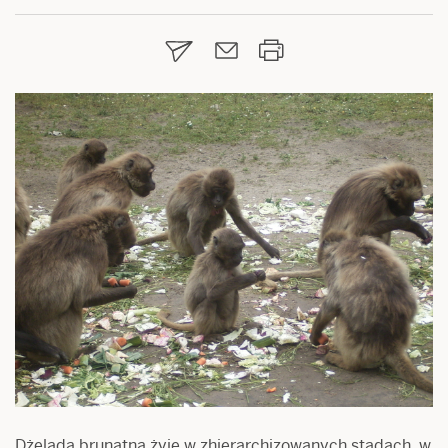
Dżelada brunatna żyje w zhierarchizowanych stadach, w