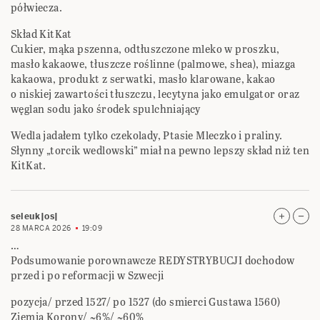
półwiecza.
Skład KitKat
Cukier, mąka pszenna, odtłuszczone mleko w proszku,
masło kakaowe, tłuszcze roślinne (palmowe, shea), miazga
kakaowa, produkt z serwatki, masło klarowane, kakao
o niskiej zawartości tłuszczu, lecytyna jako emulgator oraz
węglan sodu jako środek spulchniający
Wedla jadałem tylko czekolady, Ptasie Mleczko i praliny.
Słynny „torcik wedlowski” miał na pewno lepszy skład niż ten
KitKat.
seleuk|os|
28 MARCA 2026
19:09
…
Podsumowanie porownawcze REDYSTRYBUCJI dochodow
przed i po reformacji w Szwecji
pozycja/ przed 1527/ po 1527 (do smierci Gustawa 1560)
Ziemia Korony/ ~6%/ ~60%