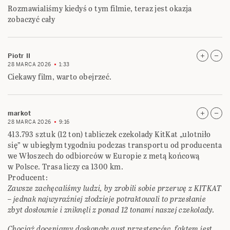
Rozmawialiśmy kiedyś o tym filmie, teraz jest okazja
zobaczyć cały
Piotr II
28 MARCA 2026
1:33
Ciekawy film, warto obejrzeć.
markot
28 MARCA 2026
9:16
413.793 sztuk (12 ton) tabliczek czekolady KitKat „ulotniło
się” w ubiegłym tygodniu podczas transportu od producenta
we Włoszech do odbiorców w Europie z metą końcową
w Polsce. Trasa liczy ca 1300 km.
Producent:
Zawsze zachęcaliśmy ludzi, by zrobili sobie przerwę z KITKAT
– jednak najwyraźniej złodzieje potraktowali to przesłanie
zbyt dosłownie i zniknęli z ponad 12 tonami naszej czekolady.
Chociaż doceniamy doskonały gust przestępców, faktem jest,