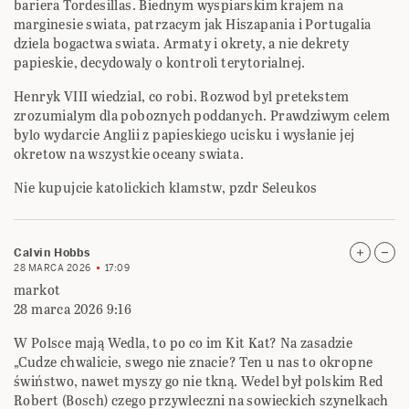
bariera Tordesillas. Biednym wyspiarskim krajem na
marginesie swiata, patrzacym jak Hiszapania i Portugalia
dziela bogactwa swiata. Armaty i okrety, a nie dekrety
papieskie, decydowaly o kontroli terytorialnej.
Henryk VIII wiedzial, co robi. Rozwod byl pretekstem
zrozumialym dla poboznych poddanych. Prawdziwym celem
bylo wydarcie Anglii z papieskiego ucisku i wysłanie jej
okretow na wszystkie oceany swiata.
Nie kupujcie katolickich klamstw, pzdr Seleukos
Calvin Hobbs
28 MARCA 2026
17:09
markot
28 marca 2026 9:16
W Polsce mają Wedla, to po co im Kit Kat? Na zasadzie
„Cudze chwalicie, swego nie znacie? Ten u nas to okropne
świństwo, nawet myszy go nie tkną. Wedel był polskim Red
Robert (Bosch) czego przywleczni na sowieckich szynelkach