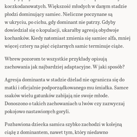
koczkodanowatych. Większość młodych w danym stadzie
płodzi dominujący samiec. Nieliczne poczynane są
w ukryciu, po cichu, gdy dominant nie patrzy. Gdyby
dowiedział się o kopulacji, ukarałby agresją obydwoje
kochanków. Kiedy natomiast zmienia się samiec alfa, mniej
więcej cztery na pięć ciężarnych samic terminuje ciąże.
Wbrew pozorom te wszystkie przykłady opisują
zachowania jak najbardziej adaptacyjne. W jaki sposób?
Agresja dominanta w stadzie dżelad nie ogranicza się do
matki i oficjalnie podporządkowanego mu śmiałka. Samce
ssaków wielu gatunków zabijają nie swoje młode.
Donoszono o takich zachowaniach u lwów czy zazwyczaj
pokojowo nastawionych goryli.
Pozbawiona dziecka samica szybko zachodzi w kolejną
ciążę z dominantem, nawet tym, który niedawno