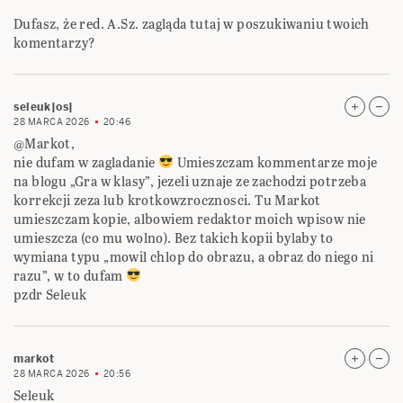
Dufasz, że red. A.Sz. zagląda tutaj w poszukiwaniu twoich
komentarzy?
seleuk|os|
28 MARCA 2026
20:46
@Markot,
nie dufam w zagladanie
Umieszczam kommentarze moje
na blogu „Gra w klasy”, jezeli uznaje ze zachodzi potrzeba
korrekcji zeza lub krotkowzrocznosci. Tu Markot
umieszczam kopie, albowiem redaktor moich wpisow nie
umieszcza (co mu wolno). Bez takich kopii bylaby to
wymiana typu „mowil chlop do obrazu, a obraz do niego ni
razu”, w to dufam
pzdr Seleuk
markot
28 MARCA 2026
20:56
Seleuk