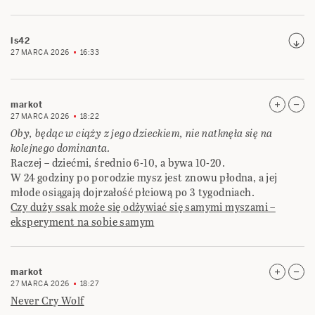
ls42
27 MARCA 2026
16:33
markot
27 MARCA 2026
18:22
Oby, będąc w ciąży z jego dzieckiem, nie natknęła się na
kolejnego dominanta.
Raczej – dziećmi, średnio 6-10, a bywa 10-20.
W 24 godziny po porodzie mysz jest znowu płodna, a jej
młode osiągają dojrzałość płciową po 3 tygodniach.
Czy duży ssak może się odżywiać się samymi myszami –
eksperyment na sobie samym
markot
27 MARCA 2026
18:27
Never Cry Wolf