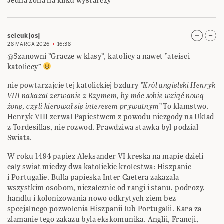
Jedna żona na kilku wystarczy
seleuk|os|
28 MARCA 2026
16:38
@Szanowni ”Gracze w klasy”, katolicy a nawet ”ateisci
katoliccy”
nie powtarzajcie tej katolickiej bzdury
”Król angielski Henryk
VIII nakazał zerwanie z Rzymem, by móc sobie wziąć nową
żonę, czyli kierował się interesem prywatnym”
To klamstwo.
Henryk VIII zerwal Papiestwem z powodu niezgody na Uklad
z Tordesillas, nie rozwod. Prawdziwa stawka byl podzial
Swiata.
W roku 1494 papiez Aleksander VI kreska na mapie dzieli
caly swiat miedzy dwa katolickie krolestwa: Hiszpanie
i Portugalie. Bulla papieska Inter Caetera zakazala
wszystkim osobom, niezaleznie od rangi i stanu, podrozy,
handlu i kolonizowania nowo odkrytych ziem bez
specjalnego pozwolenia Hiszpanii lub Portugalii. Kara za
zlamanie tego zakazu byla ekskomunika. Anglii, Francji,