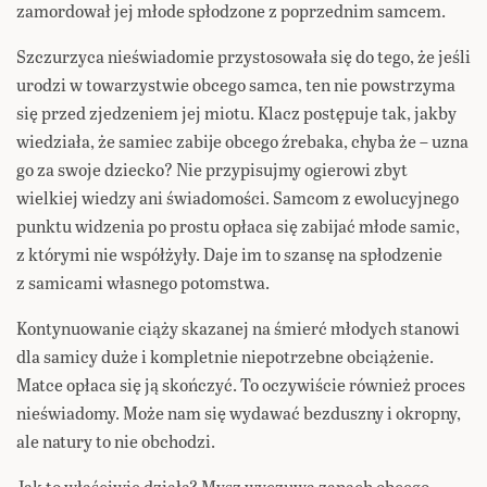
zamordował jej młode spłodzone z poprzednim samcem.
Szczurzyca nieświadomie przystosowała się do tego, że jeśli
urodzi w towarzystwie obcego samca, ten nie powstrzyma
się przed zjedzeniem jej miotu. Klacz postępuje tak, jakby
wiedziała, że samiec zabije obcego źrebaka, chyba że – uzna
go za swoje dziecko? Nie przypisujmy ogierowi zbyt
wielkiej wiedzy ani świadomości. Samcom z ewolucyjnego
punktu widzenia po prostu opłaca się zabijać młode samic,
z którymi nie współżyły. Daje im to szansę na spłodzenie
z samicami własnego potomstwa.
Kontynuowanie ciąży skazanej na śmierć młodych stanowi
dla samicy duże i kompletnie niepotrzebne obciążenie.
Matce opłaca się ją skończyć. To oczywiście również proces
nieświadomy. Może nam się wydawać bezduszny i okropny,
ale natury to nie obchodzi.
Jak to właściwie działa? Mysz wyczuwa zapach obcego