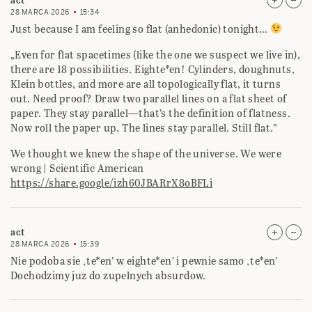
act
28 MARCA 2026
15:34
Just because I am feeling so flat (anhedonic) tonight…
„Even for flat spacetimes (like the one we suspect we live in),
there are 18 possibilities. Eighte*en! Cylinders, doughnuts,
Klein bottles, and more are all topologically flat, it turns
out. Need proof? Draw two parallel lines on a flat sheet of
paper. They stay parallel—that’s the definition of flatness.
Now roll the paper up. The lines stay parallel. Still flat.”
We thought we knew the shape of the universe. We were
wrong | Scientific American
https://share.google/izh60JBARrX8oBFLi
act
28 MARCA 2026
15:39
Nie podoba sie ‚te*en’ w eighte*en’ i pewnie samo ‚te*en’
Dochodzimy juz do zupelnych absurdow.