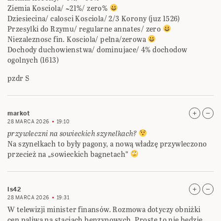
Ziemia Kosciola/ ~21%/ zero%
Dziesiecina/ calosci Kosciola/ 2/3 Korony (juz 1526)
Przesylki do Rzymu/ regularne annates/ zero
Niezaleznosc fin. Kosciola/ pelna/zerowa
Dochody duchowienstwa/ dominujace/ 4% dochodow
ogolnych (1613)
pzdr S
markot
28 MARCA 2026
19:10
przywleczni na sowieckich szynelkach?
Na szynelkach to były pagony, a nową władzę przywleczono
przecież na „sowieckich bagnetach”
ls42
28 MARCA 2026
19:31
W telewizji minister finansów. Rozmowa dotyczy obniżki
cen paliwa na stacjach benzynowych. Proste to nie będzie.