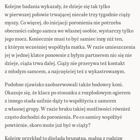
Kolejne badania wykazały, że dzieje się tak tylko
w pierwszej połowie trwającej niecałe trzy tygodnie ciąży
myszy. Co więcej, do inicjacji poronienia nie potrzeba
obecności całego samca we własnej osobie, wystarczy tylko
jego mocz. Koniecznie musi to być samiec inny niż ten,
z którym wcześniej współżyła matka. W razie umieszczenia
jej w jednej klatce ponownie z byłym partnerem nic się nie
dzieje, ciąża trwa dalej. Ciąży nie przerywa też kontakt
z młodym samcem, a najczęściej też z wykastrowanym.
Podobne zjawisko zaobserwowali także hodowcy koni.
Okazuje się, że klacz po stosunku z rozpłodowym ogierem
z innego stada usilnie dąży to współżycia z samcem
z własnej grupy. W razie braku takiej możliwości również
często dochodzi do poronienia. Po co samicy współżyć
powtórnie, skoro może już być w ciąży?
Kolejny przykład to dżelada brunatna, małpa z rodziny