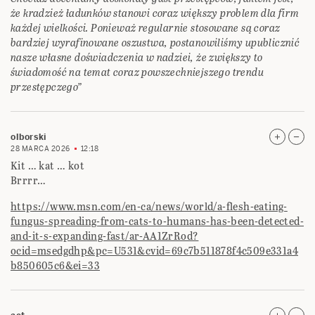
że kradzież ładunków stanowi coraz większy problem dla firm
każdej wielkości. Ponieważ regularnie stosowane są coraz
bardziej wyrafinowane oszustwa, postanowiliśmy upublicznić
nasze własne doświadczenia w nadziei, że zwiększy to
świadomość na temat coraz powszechniejszego trendu
przestępczego”
olborski
28 MARCA 2026
12:18
Kit … kat … kot
Brrrr…
https://www.msn.com/en-ca/news/world/a-flesh-eating-
fungus-spreading-from-cats-to-humans-has-been-detected-
and-it-s-expanding-fast/ar-AA1ZrRod?
ocid=msedgdhp&pc=U531&cvid=69c7b511878f4c509e331a4
b850605c6&ei=33