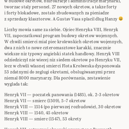
w budowe okretow, biurokracje i administracje marynarki,
tworzac staly personel. 27 nowych okretow, a takze forty
i forty blokadowe, zostalo zbudowanych za pieniadze
z sprzedazy klasztorow. A Gustav Vasa splacil dlug Hanzy
Liczby mowia same za siebie. Ojciec Henryka VIII, Henryk
VII, zapoczatkowal program budowy okretow wojennych.
W chwili smierci mial piec krolewskich okretow wojennych,
dwa z nich to nowe czteromasztowe karakki, znacznie
wieksze niz typowy angielski statek handlowy. Henryk VIII
odziedziczyl nie wiecej niz siedem okretow po Henryku VII,
lecz w chwili wlasnej smierci Flota Krolweska dysponowala
53 zdatnymi do zeglugi okretami, obslugiwaanymi przez
niemal 8000 marynarzy. Dla porównania, zestawienie
wyglada tak:
Henryk VII — poczatek panowania (1485), ok. 2–3 okretow
Henryk VII — smierc (1509), 5–7 okretow
Henryk VIII — 1514 (po pierwszej rozbudowie), 30 okretow
Henryk VIII — 1540, 45 okretow
Henryk VIII — smierc (1547), 53 okrety