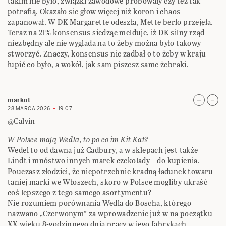
takim nie było, związki zawodowe próbowały czy też tak
potrafią. Okazało sie głow więcej niż koron i chaos
zapanował. W DK Margarette odeszła, Mette berło przejęła.
Teraz na 21% konsensus siedząc melduje, iż DK silny rząd
niezbędny ale nie wyglada na to żeby można było takowy
stworzyć. Znaczy, konsensus nie zadbał o to żeby w kraju
łupić co było, a wokół, jak sam piszesz same żebraki.
markot
28 MARCA 2026
19:07
@Calvin
W Polsce mają Wedla, to po co im Kit Kat?
Wedel to od dawna już Cadbury, a w sklepach jest także
Lindt i mnóstwo innych marek czekolady – do kupienia.
Pouczasz złodziei, że niepotrzebnie kradną ładunek towaru
taniej marki we Włoszech, skoro w Polsce mogliby ukraść
coś lepszego z tego samego asortymentu?
Nie rozumiem porównania Wedla do Boscha, którego
nazwano „Czerwonym” za wprowadzenie już w na początku
XX wieku 8-godzinnego dnia pracy w jego fabrykach.