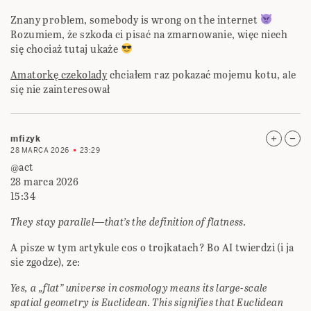
Znany problem, somebody is wrong on the internet
Rozumiem, że szkoda ci pisać na zmarnowanie, więc niech
się chociaż tutaj ukaże
Amatorkę czekolady
chciałem raz pokazać mojemu kotu, ale
się nie zainteresował
mfizyk
28 MARCA 2026
23:29
@act
28 marca 2026
15:34
They stay parallel—that’s the definition of flatness.
A pisze w tym artykule cos o trojkatach? Bo AI twierdzi (i ja
sie zgodze), ze:
Yes, a „flat” universe in cosmology means its large-scale
spatial geometry is Euclidean. This signifies that Euclidean