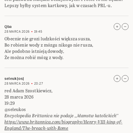
Lepszy byłby system kartkowy, jak w czasach PRL-u.
Qba
28 MARCA 2026
19:45
Obecnie nie grozi ludzkości większa susza,
Bo robienie wody z mózgu nikogo nie rusza,
Ale podobno istnieją dowody,
Że można robić mózg z wody.
seleuk|os|
28 MARCA 2026
20:27
red Adam Szostkiewicz,
28 marca 2026
19:29
@seleukos
Encyclopedia Brittanica nie podaje ,,kłamstw katolickich’’
https://www.britannica.com/biography/Henry-VIII-king-of-
England/The-breach-with-Rome