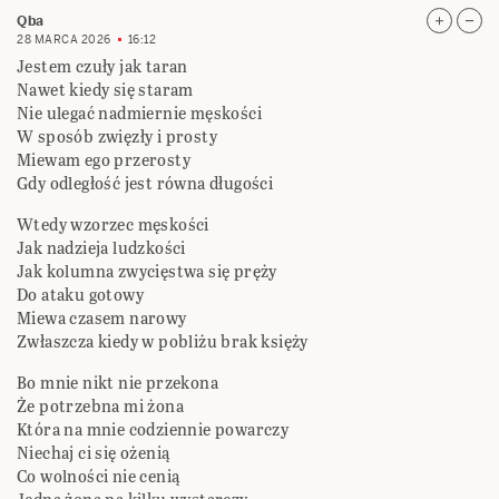
Qba
28 MARCA 2026
16:12
Jestem czuły jak taran
Nawet kiedy się staram
Nie ulegać nadmiernie męskości
W sposób zwięzły i prosty
Miewam ego przerosty
Gdy odległość jest równa długości
Wtedy wzorzec męskości
Jak nadzieja ludzkości
Jak kolumna zwycięstwa się pręży
Do ataku gotowy
Miewa czasem narowy
Zwłaszcza kiedy w pobliżu brak księży
Bo mnie nikt nie przekona
Że potrzebna mi żona
Która na mnie codziennie powarczy
Niechaj ci się ożenią
Co wolności nie cenią