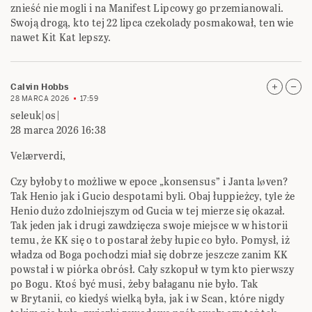
znieść nie mogli i na Manifest Lipcowy go przemianowali.
Swoją drogą, kto tej 22 lipca czekolady posmakował, ten wie
nawet Kit Kat lepszy.
Calvin Hobbs
28 MARCA 2026
17:59
seleuk|os|
28 marca 2026 16:38
Velærverdi,
Czy byłoby to możliwe w epoce „konsensus” i Janta løven?
Tak Henio jak i Gucio despotami byli. Obaj łuppieżcy, tyle że
Henio dużo zdolniejszym od Gucia w tej mierze się okazał.
Tak jeden jak i drugi zawdzięcza swoje miejsce w w historii
temu, że KK się o to postarał żeby łupic co było. Pomysł, iż
władza od Boga pochodzi miał się dobrze jeszcze zanim KK
powstał i w piórka obrósł. Cały szkopuł w tym kto pierwszy
po Bogu. Ktoś być musi, żeby bałaganu nie było. Tak
w Brytanii, co kiedyś wielką była, jak i w Scan, które nigdy