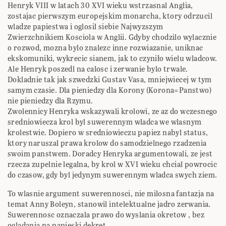
Henryk VIII w latach 30 XVI wieku wstrzasnal Anglia,
zostajac pierwszym europejskim monarcha, ktory odrzucil
wladze papiestwa i oglosil siebie Najwyzszym
Zwierzchnikiem Kosciola w Anglii. Gdyby chodzilo wylacznie
o rozwod, mozna bylo znalezc inne rozwiazanie, uniknac
ekskomuniki, wykrecic sianem, jak to czyniło wielu wladcow.
Ale Henryk poszedl na calosc i zerwanie bylo trwale.
Dokladnie tak jak szwedzki Gustav Vasa, mniejwiecej w tym
samym czasie. Dla pieniedzy dla Korony (Korona=Panstwo)
nie pieniedzy dla Rzymu.
Zwolennicy Henryka wskazywali krolowi, ze az do wczesnego
sredniowiecza krol byl suwerennym wladca we wlasnym
krolestwie. Dopiero w sredniowieczu papiez nabyl status,
ktory naruszal prawa krolow do samodzielnego rzadzenia
swoim panstwem. Doradcy Henryka argumentowali, ze jest
rzecza zupelnie legalna, by krol w XVI wieku chcial powrocic
do czasow, gdy byl jedynym suwerennym wladca swych ziem.
To wlasnie argument suwerennosci, nie milosna fantazja na
temat Anny Boleyn, stanowil intelektualne jadro zerwania.
Suwerennosc oznaczala prawo do wyslania okretow , bez
oglądania na papieski dekret.