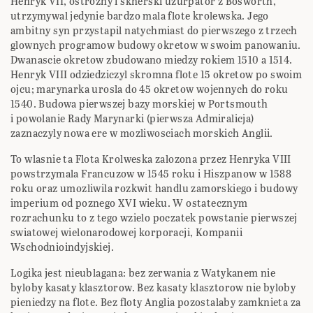
Henryk VII, ostrozny i sknerski uzurpator z Bosworth,
utrzymywal jedynie bardzo mala flote krolewska. Jego
ambitny syn przystapil natychmiast do pierwszego z trzech
glownych programow budowy okretow w swoim panowaniu.
Dwanascie okretow zbudowano miedzy rokiem 1510 a 1514.
Henryk VIII odziedziczyl skromna flote 15 okretow po swoim
ojcu; marynarka urosla do 45 okretow wojennych do roku
1540. Budowa pierwszej bazy morskiej w Portsmouth
i powolanie Rady Marynarki (pierwsza Admiralicja)
zaznaczyly nowa ere w mozliwosciach morskich Anglii.
To wlasnie ta Flota Krolweska zalozona przez Henryka VIII
powstrzymala Francuzow w 1545 roku i Hiszpanow w 1588
roku oraz umozliwila rozkwit handlu zamorskiego i budowy
imperium od poznego XVI wieku. W ostatecznym
rozrachunku to z tego wzielo poczatek powstanie pierwszej
swiatowej wielonarodowej korporacji, Kompanii
Wschodnioindyjskiej.
Logika jest nieublagana: bez zerwania z Watykanem nie
byloby kasaty klasztorow. Bez kasaty klasztorow nie byloby
pieniedzy na flote. Bez floty Anglia pozostalaby zamknieta za