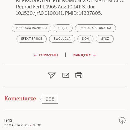
REPRODUCTIVE PHEROMONES OF MALE MICE. J
Reprod Fertil. 1965 Aug;10:141-3. doi:
10.1530/jrf.0.0100141. PMID: 14337805.
BIOLOGIA ROZRODU
CIĄŻA
DŻELADA BRUNATNA
EFEKT BRUCE
EWOLUCJA
KOŃ
MYSZ
Nawigacja
|
← POPRZEDNI
NASTĘPNY →
wpisu
Komentarze
208
ls42
27 MARCA 2026
16:30