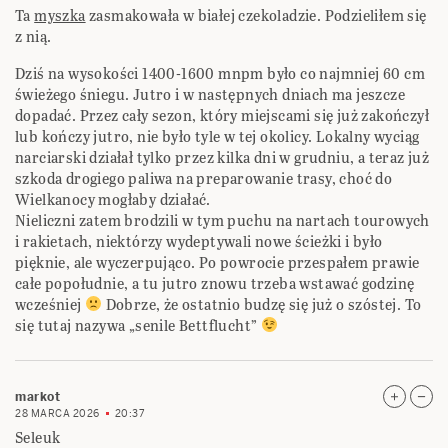
Ta
myszka
zasmakowała w białej czekoladzie. Podzieliłem się
z nią.
Dziś na wysokości 1400-1600 mnpm było co najmniej 60 cm
świeżego śniegu. Jutro i w następnych dniach ma jeszcze
dopadać. Przez cały sezon, który miejscami się już zakończył
lub kończy jutro, nie było tyle w tej okolicy. Lokalny wyciąg
narciarski działał tylko przez kilka dni w grudniu, a teraz już
szkoda drogiego paliwa na preparowanie trasy, choć do
Wielkanocy mogłaby działać.
Nieliczni zatem brodzili w tym puchu na nartach tourowych
i rakietach, niektórzy wydeptywali nowe ścieżki i było
pięknie, ale wyczerpująco. Po powrocie przespałem prawie
całe popołudnie, a tu jutro znowu trzeba wstawać godzinę
wcześniej
Dobrze, że ostatnio budzę się już o szóstej. To
się tutaj nazywa „senile Bettflucht”
markot
28 MARCA 2026
20:37
Seleuk