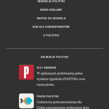
REDAKCJA POLITYKI
BIURO REKLAMY
NAPISZ DO REDAKCJI
BOK DLA SUBSKRYBENTÓW
O POLITYCE
APLIKACJE POLITYKI
i
IOS
ANDROID
W aplikacjach publikujemy pełne
wydania tygodnika POLITYKA oraz
nasze pisma.
FISZKI POLITYKI
Codziennie podsumowujemy dla
Ciebie najważniejsze wydarzenia dnia.