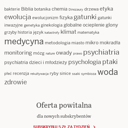
etyka
Biblia
chemia
drzewa
bakterie
botanika
Dinozaury
ewolucja
gatunki
fizyka
ewolucjonizm
gatunki
glony
globalne ocieplenie
inwazyjne
ginekologia
genetyka
klimat
język
grzyby
historia
matematyka
katastrofy
medycyna
mikro
mokradła
metodologia
miasto
psychiatria
monitoring
owady
mózg
nature
prawo
ptaki
psychologia
psychiatria dzieci i młodzieży
woda
ryby
recenzja
sinice
płeć
ssaki
symbioza
rekultywacja
zdrowie
Oferta powitalna
dla nowych subskrybentów
SUBSKRYBUJ 5 ZŁ ZA TYDZIEŃ