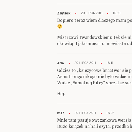
Zbysek
20 LIPCA 2011
16:10
Dopiero teraz wiem dlaczego mam poc
Mistrzowi Twardowskiemu też sie nie
okowitą. I jako mocarna niewiasta ude
20 LIPCA 2011
18:11
ANA
Gdzies to „ksiezycowe bractwo” sie 
Armstronga nikogo nie bylo widac,in
Widac „Samotnej Pitcy” sprzatac 
Hej.
mt7
20 LIPCA 2011
18:25
Mnie tam pasuje owczarkowa wersja 
Dużo książek na hali czyta, przodka b