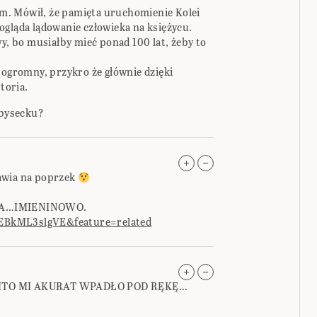
. Mówił, że pamięta uruchomienie Kolei
ogląda lądowanie człowieka na księżycu.
wy, bo musiałby mieć ponad 100 lat, żeby to
 ogromny, przykro że głównie dzięki
toria.
Zbysecku?
awia na poprzek
ENA…IMIENINOWO.
EBkML3slgVE&feature=related
AMTO MI AKURAT WPADŁO POD RĘKĘ…