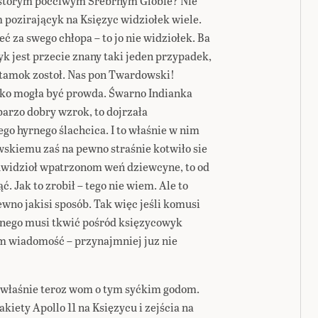
 storym pocciwym Srebrnym Globie? Nie
 pozirającyk na Księzyc widziołek wiele.
ieć za swego chłopa – to jo nie widziołek. Ba
yk jest przecie znany taki jeden przypadek,
z tamok zostoł. Nas pon Twardowski!
jako mogła być prowda. Śwarno Indianka
barzo dobry wzrok, to dojrzała
go hyrnego ślachcica. I to właśnie w nim
skiemu zaś na pewno straśnie kotwiło sie
uwidzioł wpatrzonom weń dziewcyne, to od
. Jak to zrobił – tego nie wiem. Ale to
wno jakisi sposób. Tak więc jeśli komusi
sądnego musi tkwić pośród księzycowyk
m wiadomość – przynajmniej juz nie
jo właśnie teroz wom o tym syćkim godom.
kiety Apollo 11 na Księzycu i zejścia na