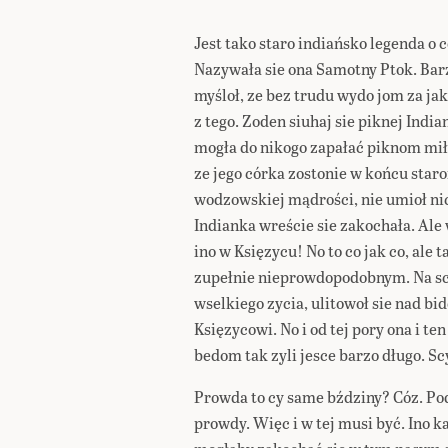
Jest tako staro indiańsko legenda o
Nazywała sie ona Samotny Ptok. Barz
myśloł, ze bez trudu wydo jom za ja
z tego. Zoden siuhaj sie piknej Indian
mogła do nikogo zapałać piknom mił
ze jego córka zostonie w końcu star
wodzowskiej mądrości, nie umioł nic
Indianka wreście sie zakochała. Ale
ino w Księzycu! No to co jak co, ale 
zupełnie nieprowdopodobnym. Na scy
wselkiego zycia, ulitowoł sie nad b
Księzycowi. No i od tej pory ona i te
bedom tak zyli jesce barzo długo. Sc
Prowda to cy same bździny? Cóz. Pod
prowdy. Więc i w tej musi być. Ino 