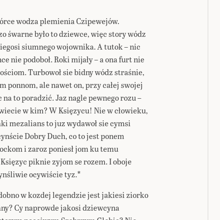
 córce wodza plemienia Czipewejów.
o śwarne było to dziewce, więc story wódz
kiegosi siumnego wojownika. A tutok – nic
ce nie podoboł. Roki mijały – a ona furt nie
ościom. Turbowoł sie bidny wódz straśnie,
om ponnom, ale nawet on, przy całej swojej
 na to poradzić. Jaz nagle pewnego rozu –
 wiecie w kim? W Księzycu! Nie w cłowieku,
taki mezalians to juz wydawoł sie cymsi
nście Dobry Duch, co to jest ponem
idockom i zaroz poniesł jom ku temu
n Księzyc piknie zyjom se rozem. I oboje
ynśliwie ocywiście tyz.*
obno w kozdej legendzie jest jakiesi ziorko
kany? Cy naprowde jakosi dziewcyna