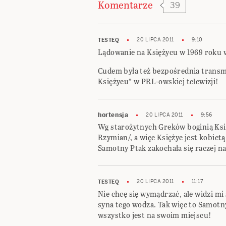
Komentarze
39
20 LIPCA 2011
9:10
TESTEQ
Lądowanie na Księżycu w 1969 roku w
Cudem była też bezpośrednia transm
Księżycu” w PRL-owskiej telewizji!
hortensja
20 LIPCA 2011
9:56
Wg starożytnych Greków boginią Ksi
Rzymian/, a więc Księżyc jest kobiet
Samotny Ptak zakochała się raczej
20 LIPCA 2011
11:17
TESTEQ
Nie chcę się wymądrzać, ale widzi mi 
syna tego wodza. Tak więc to Samotny
wszystko jest na swoim miejscu!