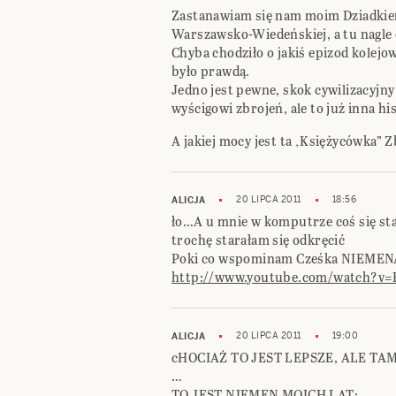
Zastanawiam się nam moim Dziadkiem
Warszawsko-Wiedeńskiej, a tu nagle 
Chyba chodziło o jakiś epizod kolejo
było prawdą.
Jedno jest pewne, skok cywilizacyjny
wyścigowi zbrojeń, ale to już inna his
A jakiej mocy jest ta ‚Księżycówka” 
20 LIPCA 2011
18:56
ALICJA
ło…A u mnie w komputrze coś się st
trochę starałam się odkręcić
Poki co wspominam Cześka NIEM
http://www.youtube.com/watch?v=
20 LIPCA 2011
19:00
ALICJA
cHOCIAŻ TO JEST LEPSZE, ALE T
…
TO JEST NIEMEN MOICH LAT: