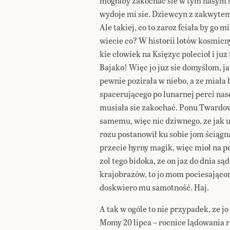
mogłaby zakochać sie w tym nasym
wydoje mi sie. Dziewcyn z zakwytem
Ale takiej, co to zaroz fciała by go m
wiecie co? W historii lotów kosmicn
kie cłowiek na Księzyc polecioł i ju
Bajako! Więc jo juz sie domyślom, 
pewnie pozirała w niebo, a ze miała 
spacerującego po lunarnej perci nase
musiała sie zakochać. Ponu Twardow
samemu, więc nic dziwnego, ze jak 
rozu postanowił ku sobie jom ściągnąć
przecie hyrny magik, więc mioł na pe
zol tego bidoka, ze on jaz do dnia 
krajobrazów, to jo mom pociesająco
doskwiero mu samotność. Haj.
A tak w ogóle to nie przypadek, ze 
Momy 20 lipca – rocnice lądowania ra