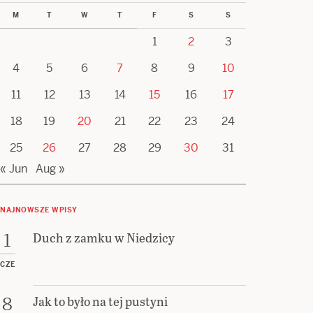
M
T
W
T
F
S
S
1
2
3
4
5
6
7
8
9
10
11
12
13
14
15
16
17
18
19
20
21
22
23
24
25
26
27
28
29
30
31
« Jun
Aug »
NAJNOWSZE WPISY
Duch z zamku w Niedzicy
1
CZE
Jak to było na tej pustyni
8