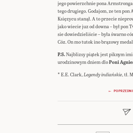
jego powierzchnie pona Armstronga. O
tego drugiego. Godajom, ze ten pon A
Księzycu stanął. A to przecie niep
jako wiecie juz od downa – był pon 
sie dowiedzieliście – była śwarno 
Cóz. On mo tutok ino brązowy medal. I
P.S.
Najblizsy piątek jest piknym i
urodzinowym dniem dlo
Poni Agnie
* E.E. Clark,
Legendy indiańskie
, tł.
Nawigacja
← POPRZEDNI
wpisu