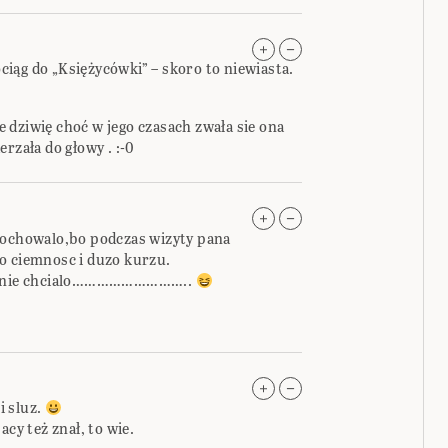
iąg do „Księżycówki” – skoro to niewiasta.
 dziwię choć w jego czasach zwała sie ona
rzała do głowy . :-0
pochowalo,bo podczas wizyty pana
o ciemnosc i duzo kurzu.
sie nie chcialo………………………..
i sluz.
acy też znał, to wie.