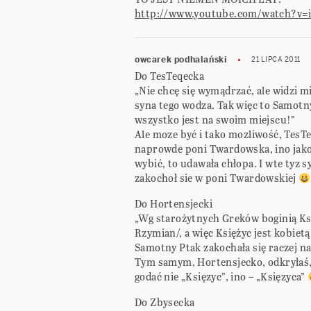
http://www.youtube.com/watch?v=
owcarek podhalański
21 LIPCA 2011
Do TesTeqecka
„Nie chcę się wymądrzać, ale widzi mi
syna tego wodza. Tak więc to Samotny
wszystko jest na swoim miejscu!”
Ale moze być i tako mozliwość, TesT
naprowde poni Twardowska, ino jako,
wybić, to udawała chłopa. I wte tyz 
zakochoł sie w poni Twardowskiej
Do Hortensjecki
„Wg starożytnych Greków boginią Ks
Rzymian/, a więc Księżyc jest kobietą 
Samotny Ptak zakochała się raczej 
Tym samym, Hortensjecko, odkryłaś, 
godać nie „Księzyc”, ino – „Księzyca”
Do Zbysecka