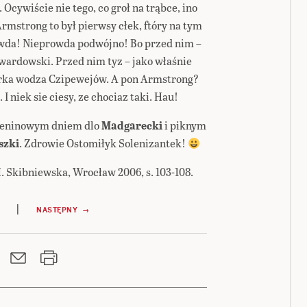
cywiście nie tego, co groł na trąbce, ino
rmstrong to był pierwsy cłek, ftóry na tym
rowda! Nieprowda podwójno! Bo przed nim –
Twardowski. Przed nim tyz – jako właśnie
córka wodza Czipewejów. A pon Armstrong?
 niek sie ciesy, ze chociaz taki. Hau!
mieninowym dniem dlo
Madgarecki
i piknym
szki
. Zdrowie Ostomiłyk Solenizantek!
 M. Skibniewska, Wrocław 2006, s. 103-108.
|
NASTĘPNY →