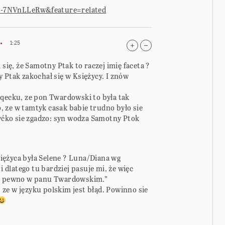
i-7NVnLLeRw&feature=related
1:25
 się, że Samotny Ptak to raczej imię faceta ?
 Ptak zakochał się w Księżycy. I znów
eqecku, ze pon Twardowski to była tak
 ze w tamtyk casak babie trudno było sie
syćko sie zgadzo: syn wodza Samotny Ptok
iężyca była Selene ? Luna/Diana wg
i dlatego tu bardziej pasuje mi, że więc
na pewno w panu Twardowskim.”
ze w języku polskim jest błąd. Powinno sie