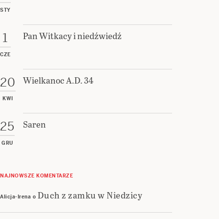
STY
Pan Witkacy i niedźwiedź
1
CZE
Wielkanoc A.D. 34
20
KWI
Saren
25
GRU
NAJNOWSZE KOMENTARZE
Duch z zamku w Niedzicy
Alicja-Irena
o