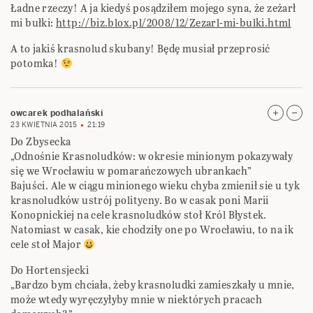
Ładne rzeczy! A ja kiedyś posądziłem mojego syna, że zeżarł
mi bułki:
http://biz.blox.pl/2008/12/Zezarl-mi-bulki.html
A to jakiś krasnolud skubany! Będę musiał przeprosić
potomka!
owcarek podhalański
23 KWIETNIA 2015
21:19
Do Zbysecka
„Odnośnie Krasnoludków: w okresie minionym pokazywały
się we Wrocławiu w pomarańczowych ubrankach”
Bajuści. Ale w ciągu minionego wieku chyba zmienił sie u tyk
krasnoludków ustrój politycny. Bo w casak poni Marii
Konopnickiej na cele krasnoludków stoł Król Błystek.
Natomiast w casak, kie chodziły one po Wrocławiu, to na ik
cele stoł Major
Do Hortensjecki
„Bardzo bym chciała, żeby krasnoludki zamieszkały u mnie,
może wtedy wyręczyłyby mnie w niektórych pracach