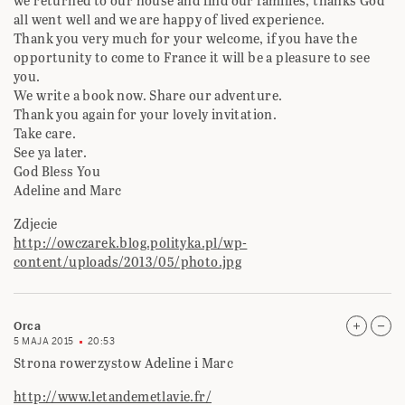
we returned to our house and find our families, thanks God
all went well and we are happy of lived experience.
Thank you very much for your welcome, if you have the
opportunity to come to France it will be a pleasure to see
you.
We write a book now. Share our adventure.
Thank you again for your lovely invitation.
Take care.
See ya later.
God Bless You
Adeline and Marc
Zdjecie
http://owczarek.blog.polityka.pl/wp-
content/uploads/2013/05/photo.jpg
Orca
5 MAJA 2015
20:53
Strona rowerzystow Adeline i Marc
http://www.letandemetlavie.fr/