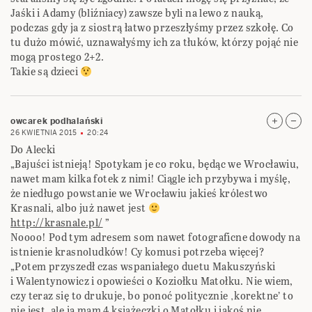
Jaśki i Adamy (bliźniacy) zawsze byli na lewo z nauką,
podczas gdy ja z siostrą łatwo przeszłyśmy przez szkołę. Co
tu dużo mówić, uznawałyśmy ich za tłuków, którzy pojąć nie
mogą prostego 2+2.
Takie są dzieci
owcarek podhalański
26 KWIETNIA 2015
20:24
Do Alecki
„Bajuści istnieją! Spotykam je co roku, będąc we Wrocławiu,
nawet mam kilka fotek z nimi! Ciągle ich przybywa i myślę,
że niedługo powstanie we Wrocławiu jakieś królestwo
Krasnali, albo już nawet jest
http://krasnale.pl/
”
Noooo! Pod tym adresem som nawet fotograficne dowody na
istnienie krasnoludków! Cy komusi potrzeba więcej?
„Potem przyszedł czas wspaniałego duetu Makuszyński
i Walentynowicz i opowieści o Koziołku Matołku. Nie wiem,
czy teraz się to drukuje, bo ponoć politycznie ‚korektne’ to
nie jest, ale ja mam 4 książeczki o Matołku i jakoś nie