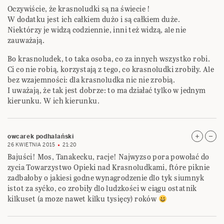
Oczywiście, że krasnoludki są na świecie !
W dodatku jest ich całkiem dużo i są całkiem duże.
Niektórzy je widzą codziennie, inni też widzą, ale nie
zauważają.
Bo krasnoludek, to taka osoba, co za innych wszystko robi.
Ci co nie robią, korzystają z tego, co krasnoludki zrobiły. Ale
bez wzajemności: dla krasnoludka nic nie zrobią.
I uważają, że tak jest dobrze: to ma działać tylko w jednym
kierunku. W ich kierunku.
owcarek podhalański
26 KWIETNIA 2015
21:20
Bajuści! Mos, Tanakecku, racje! Najwyzso pora powołać do
zycia Towarzystwo Opieki nad Krasnoludkami, ftóre piknie
zadbałoby o jakiesi godne wynagrodzenie dlo tyk siumnyk
istot za syćko, co zrobiły dlo ludzkości w ciągu ostatnik
kilkuset (a moze nawet kilku tysięcy) roków