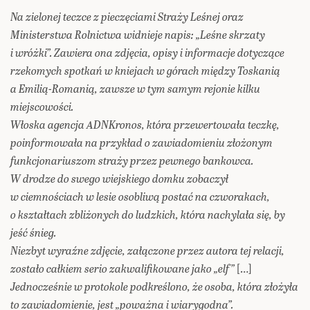
Na zielonej teczce z pieczęciami Straży Leśnej oraz
Ministerstwa Rolnictwa widnieje napis: „Leśne skrzaty
i wróżki”. Zawiera ona zdjęcia, opisy i informacje dotyczące
rzekomych spotkań w kniejach w górach między Toskanią
a Emilią-Romanią, zawsze w tym samym rejonie kilku
miejscowości.
Włoska agencja ADNKronos, która przewertowała teczkę,
poinformowała na przykład o zawiadomieniu złożonym
funkcjonariuszom straży przez pewnego bankowca.
W drodze do swego wiejskiego domku zobaczył
w ciemnościach w lesie osobliwą postać na czworakach,
o kształtach zbliżonych do ludzkich, która nachylała się, by
jeść śnieg.
Niezbyt wyraźne zdjęcie, załączone przez autora tej relacji,
zostało całkiem serio zakwalifikowane jako „elf”
[…]
Jednocześnie w protokole podkreślono, że osoba, która złożyła
to zawiadomienie, jest „poważna i wiarygodna”.