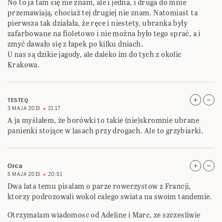
No to ja tam się nie znam, ale i jedna, i druga do mnie
przemawiają, chociaż tej drugiej nie znam. Natomiast ta
pierwsza tak działała, że ręce i niestety, ubranka były
zafarbowane na fioletowo i nie można było tego sprać, a i
zmyć dawało się z łapek po kilku dniach.
U nas są dzikie jagody, ale daleko im do tych z okolic
Krakowa.
TESTEQ
3 MAJA 2015
21:17
A ja myślałem, że borówki to takie (nie)skromnie ubrane
panienki stojące w lasach przy drogach. Ale to grzybiarki.
Orca
5 MAJA 2015
20:51
Dwa lata temu pisalam o parze rowerzystow z Francji,
ktorzy podrozowali wokol calego swiata na swoim tandemie.
Otrzymalam wiadomosc od Adeline i Marc, ze szczesliwie