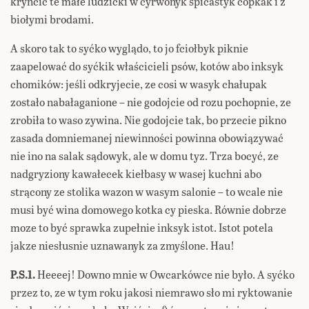
kryncić te małe ludzicki w cyrwonyk śpicastyk copkak i z
biołymi brodami.
A skoro tak to syćko wyglądo, to jo fciołbyk piknie
zaapelować do syćkik właścicieli psów, kotów abo inksyk
chomików: jeśli odkryjecie, ze cosi w wasyk chałupak
zostało nabałaganione – nie godojcie od rozu pochopnie, ze
zrobiła to waso zywina. Nie godojcie tak, bo przecie pikno
zasada domniemanej niewinności powinna obowiązywać
nie ino na salak sądowyk, ale w domu tyz. Trza bocyć, ze
nadgryziony kawałecek kiełbasy w wasej kuchni abo
strącony ze stolika wazon w wasym salonie – to wcale nie
musi być wina domowego kotka cy pieska. Równie dobrze
moze to być sprawka zupełnie inksyk istot. Istot potela
jakze niesłusnie uznawanyk za zmyślone. Hau!
P.S.1.
Heeeej! Downo mnie w Owcarkówce nie było. A syćko
przez to, ze w tym roku jakosi niemrawo sło mi ryktowanie