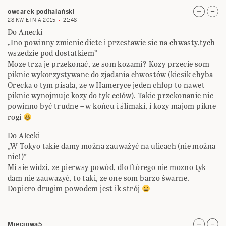
owcarek podhalański
28 KWIETNIA 2015
21:48
Do Anecki
„Ino powinny zmienic diete i przestawic sie na chwasty,tych
wszedzie pod dostatkiem”
Moze trza je przekonać, ze som kozami? Kozy przecie som
piknie wykorzystywane do zjadania chwostów (kiesik chyba
Orecka o tym pisała, ze w Hameryce jeden chłop to nawet
piknie wynojmuje kozy do tyk celów). Takie przekonanie nie
powinno być trudne – w końcu i ślimaki, i kozy majom pikne
rogi
Do Alecki
„W Tokyo takie damy można zauważyć na ulicach (nie można
nie!)”
Mi sie widzi, ze pierwsy powód, dlo ftórego nie mozno tyk
dam nie zauwazyć, to taki, ze one som barzo śwarne.
Dopiero drugim powodem jest ik strój
Mieciowa5