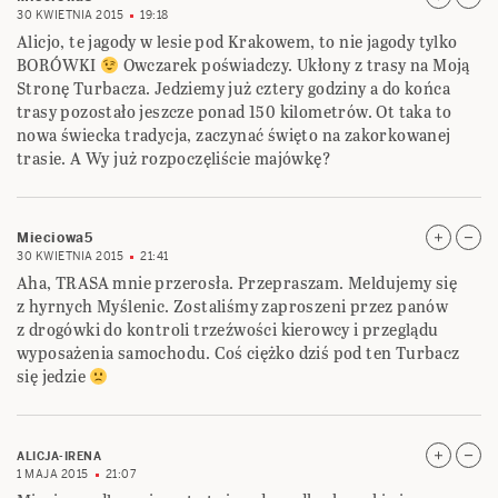
30 KWIETNIA 2015
19:18
Alicjo, te jagody w lesie pod Krakowem, to nie jagody tylko
BORÓWKI
Owczarek poświadczy. Ukłony z trasy na Moją
Stronę Turbacza. Jedziemy już cztery godziny a do końca
trasy pozostało jeszcze ponad 150 kilometrów. Ot taka to
nowa świecka tradycja, zaczynać święto na zakorkowanej
trasie. A Wy już rozpoczęliście majówkę?
Mieciowa5
30 KWIETNIA 2015
21:41
Aha, TRASA mnie przerosła. Przepraszam. Meldujemy się
z hyrnych Myślenic. Zostaliśmy zaproszeni przez panów
z drogówki do kontroli trzeźwości kierowcy i przeglądu
wyposażenia samochodu. Coś ciężko dziś pod ten Turbacz
się jedzie
ALICJA-IRENA
1 MAJA 2015
21:07