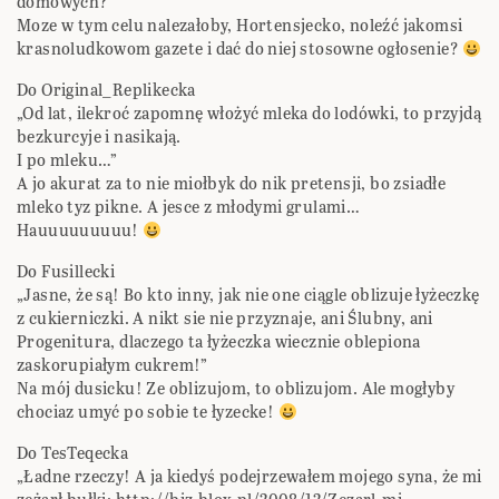
domowych?”
Moze w tym celu nalezałoby, Hortensjecko, noleźć jakomsi
krasnoludkowom gazete i dać do niej stosowne ogłosenie?
Do Original_Replikecka
„Od lat, ilekroć zapomnę włożyć mleka do lodówki, to przyjdą
bezkurcyje i nasikają.
I po mleku…”
A jo akurat za to nie miołbyk do nik pretensji, bo zsiadłe
mleko tyz pikne. A jesce z młodymi grulami…
Hauuuuuuuuu!
Do Fusillecki
„Jasne, że są! Bo kto inny, jak nie one ciągle oblizuje łyżeczkę
z cukierniczki. A nikt sie nie przyznaje, ani Ślubny, ani
Progenitura, dlaczego ta łyżeczka wiecznie oblepiona
zaskorupiałym cukrem!”
Na mój dusicku! Ze oblizujom, to oblizujom. Ale mogłyby
chociaz umyć po sobie te łyzecke!
Do TesTeqecka
„Ładne rzeczy! A ja kiedyś podejrzewałem mojego syna, że mi