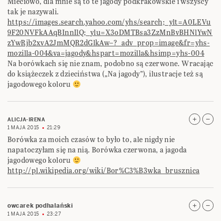
Mieciowo, dla mnie są to te jagody podkrakowskie i wszyscy
tak je nazywali.
https://images.search.yahoo.com/yhs/search;_ylt=A0LEVu
9F20NVFkAAqBInnIlQ;_ylu=X3oDMTBsa3ZzMnBvBHNlYwN
zYwRjb2xvA2JmMQR2dGlkAw–?_adv_prop=image&fr=yhs-
mozilla-004&va=jagody&hspart=mozilla&hsimp=yhs-004
Na borówkach się nie znam, podobno są czerwone. Wracając
do książeczek z dzieciństwa („Na jagody”), ilustracje też są
jagodowego koloru
ALICJA-IRENA
1 MAJA 2015
21:29
Borówka za moich czasów to było to, ale nigdy nie
napatoczyłam się na nią. Borówka czerwona, a jagoda
jagodowego koloru
http://pl.wikipedia.org/wiki/Bor%C3%B3wka_brusznica
owcarek podhalański
1 MAJA 2015
23:27