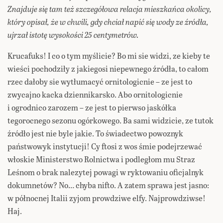
Znajduje się tam też szczegółowa relacja mieszkańca okolicy,
który opisał, że w chwili, gdy chciał napić się wody ze źródła,
ujrzał istotę wysokości 25 centymetrów.
Krucafuks! I co o tym myślicie? Bo mi sie widzi, ze kieby te
wieści pochodziły z jakiegosi niepewnego źródła, to całom
rzec dałoby sie wytłumacyć ornitologicnie – ze jest to
zwycajno kacka dziennikarsko. Abo ornitologicnie
i ogrodnico zarozem – ze jest to pierwso jaskółka
tegorocnego sezonu ogórkowego. Ba sami widzicie, ze tutok
źródło jest nie byle jakie. To świadectwo powoznyk
państwowyk instytucji! Cy ftosi z wos śmie podejrzewać
włoskie Ministerstwo Rolnictwa i podległom mu Straz
Leśnom o brak nalezytej powagi w ryktowaniu oficjalnyk
dokumnetów? No… chyba nifto. A zatem sprawa jest jasno:
w północnej Italii zyjom prowdziwe elfy. Najprowdziwse!
Haj.