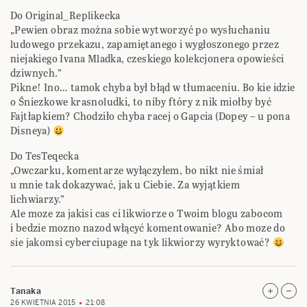
Do Original_Replikecka
„Pewien obraz można sobie wytworzyć po wysłuchaniu
ludowego przekazu, zapamiętanego i wygłoszonego przez
niejakiego Ivana Mladka, czeskiego kolekcjonera opowieści
dziwnych.”
Pikne! Ino… tamok chyba był błąd w tłumaceniu. Bo kie idzie
o Śniezkowe krasnoludki, to niby ftóry z nik miołby być
Fajtłapkiem? Chodziło chyba racej o Gapcia (Dopey – u pona
Disneya)
Do TesTeqecka
„Owczarku, komentarze wyłączyłem, bo nikt nie śmiał
u mnie tak dokazywać, jak u Ciebie. Za wyjątkiem
lichwiarzy.”
Ale moze za jakisi cas ci likwiorze o Twoim blogu zabocom
i bedzie mozno nazod włącyć komentowanie? Abo moze do
sie jakomsi cyberciupage na tyk likwiorzy wyryktować?
Tanaka
26 KWIETNIA 2015
21:08