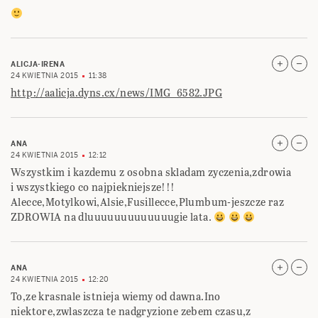
ALICJA-IRENA
24 KWIETNIA 2015
11:38
http://aalicja.dyns.cx/news/IMG_6582.JPG
ANA
24 KWIETNIA 2015
12:12
Wszystkim i kazdemu z osobna skladam zyczenia,zdrowia
i wszystkiego co najpiekniejsze!!!
Alecce,Motylkowi,Alsie,Fusillecce,Plumbum-jeszcze raz
ZDROWIA na dluuuuuuuuuuuuugie lata.
ANA
24 KWIETNIA 2015
12:20
To,ze krasnale istnieja wiemy od dawna.Ino
niektore,zwlaszcza te nadgryzione zebem czasu,z