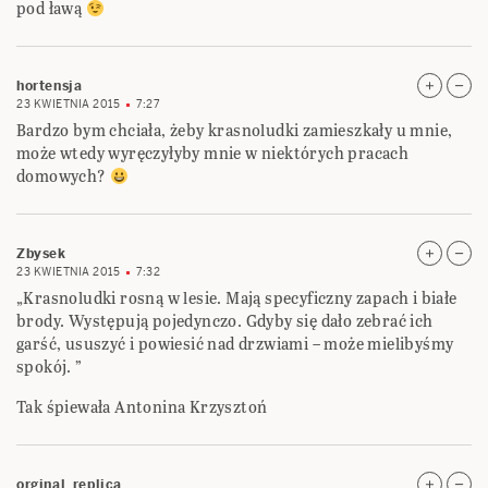
pod ławą
hortensja
23 KWIETNIA 2015
7:27
Bardzo bym chciała, żeby krasnoludki zamieszkały u mnie,
może wtedy wyręczyłyby mnie w niektórych pracach
domowych?
Zbysek
23 KWIETNIA 2015
7:32
„Krasnoludki rosną w lesie. Mają specyficzny zapach i białe
brody. Występują pojedynczo. Gdyby się dało zebrać ich
garść, ususzyć i powiesić nad drzwiami – może mielibyśmy
spokój. ”
Tak śpiewała Antonina Krzysztoń
orginal_replica