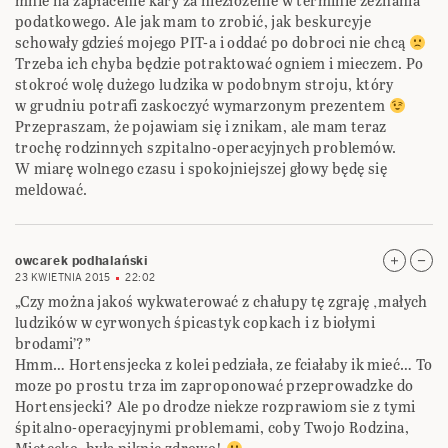
mnie na zapłacenie kary za niezłożenie w terminie zeznania
podatkowego. Ale jak mam to zrobić, jak beskurcyje
schowały gdzieś mojego PIT-a i oddać po dobroci nie chcą
Trzeba ich chyba będzie potraktować ogniem i mieczem. Po
stokroć wolę dużego ludzika w podobnym stroju, który
w grudniu potrafi zaskoczyć wymarzonym prezentem
Przepraszam, że pojawiam się i znikam, ale mam teraz
trochę rodzinnych szpitalno-operacyjnych problemów.
W miarę wolnego czasu i spokojniejszej głowy będę się
meldować.
owcarek podhalański
23 KWIETNIA 2015
22:02
„Czy można jakoś wykwaterować z chałupy tę zgraję ‚małych
ludzików w cyrwonych śpicastyk copkach i z biołymi
brodami’?”
Hmm… Hortensjecka z kolei pedziała, ze fciałaby ik mieć… To
moze po prostu trza im zaproponować przeprowadzke do
Hortensjecki? Ale po drodze niekze rozprawiom sie z tymi
śpitalno-operacyjnymi problemami, coby Twojo Rodzina,