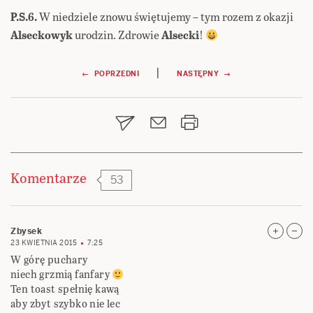
P.S.6.
W niedziele znowu świętujemy – tym rozem z okazji
Alseckowyk
urodzin. Zdrowie
Alsecki
!
Nawigacja
|
← POPRZEDNI
NASTĘPNY →
wpisu
Komentarze
53
Zbysek
23 KWIETNIA 2015
7:25
W górę puchary
niech grzmią fanfary
Ten toast spełnię kawą
aby zbyt szybko nie lec