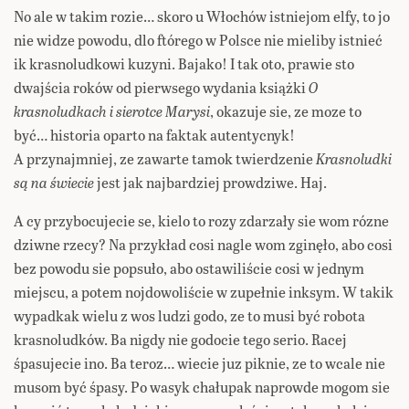
No ale w takim rozie… skoro u Włochów istniejom elfy, to jo
nie widze powodu, dlo ftórego w Polsce nie mieliby istnieć
ik krasnoludkowi kuzyni. Bajako! I tak oto, prawie sto
dwajścia roków od pierwsego wydania książki
O
krasnoludkach i sierotce Marysi
, okazuje sie, ze moze to
być… historia oparto na faktak autentycnyk!
A przynajmniej, ze zawarte tamok twierdzenie
Krasnoludki
są na świecie
jest jak najbardziej prowdziwe. Haj.
A cy przybocujecie se, kielo to rozy zdarzały sie wom rózne
dziwne rzecy? Na przykład cosi nagle wom zginęło, abo cosi
bez powodu sie popsuło, abo ostawiliście cosi w jednym
miejscu, a potem nojdowoliście w zupełnie inksym. W takik
wypadkak wielu z wos ludzi godo, ze to musi być robota
krasnoludków. Ba nigdy nie godocie tego serio. Racej
śpasujecie ino. Ba teroz… wiecie juz piknie, ze to wcale nie
musom być śpasy. Po wasyk chałupak naprowde mogom sie