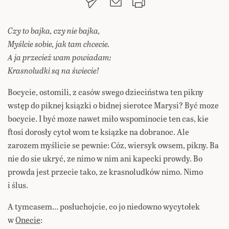
Czy to bajka, czy nie bajka,
Myślcie sobie, jak tam chcecie.
A ja przecież wam powiadam:
Krasnoludki są na świecie!
Bocycie, ostomili, z casów swego dzieciństwa ten pikny
wstęp do piknej ksiązki o bidnej sierotce Marysi? Być moze
bocycie. I być moze nawet miło wspominocie ten cas, kie
ftosi dorosły cytoł wom te ksiązke na dobranoc. Ale
zarozem myślicie se pewnie: Cóz, wiersyk owsem, pikny. Ba
nie do sie ukryć, ze nimo w nim ani kapecki prowdy. Bo
prowda jest przecie tako, ze krasnoludków nimo. Nimo
i ślus.
A tymcasem… posłuchojcie, co jo niedowno wycytołek
w
Onecie
: