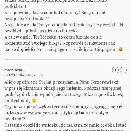
zeżarł bułki:
http://biz.blox.pl/2008/12/Zezarl-mi-
bulki.html
A to pewnie jakiś krasnolud skubany! Będę musiał
przeprosić potomka!”
No i jakiesi zadośćucynienie dlo potomka by sie przydało. Na
przikład… piknie wypiecono bułecka.
A tak w ogóle, TesTeqecku, to cemu juz nie do sie
komentować Twojego bloga? Naprowde ci likwiorze tak
barzo dopiekli? No to ciupagom trza ik było! Ciupagom!
mieciowa5
23 KWIETNIA 2015
21:22
Alicjo spóźnione Sto lat przesyłam, a Panu Jerzorowi też
w pas się kłaniam z okazji Jego imienin. Podczas następnej
podróży do kraju wpadnijcie do Dużego Miasta po śliwkową
kontrabandę
Czy można jakoś wykwaterować z chałupy tę zgraję „małych
ludzików w cyrwonych śpicastyk copkach i z biołymi
brodami”?
Ostatnio doszli do wniosku, że majętna ze mnie osóbka i stać