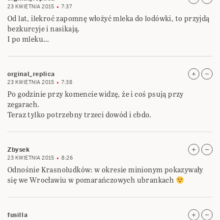
23 KWIETNIA 2015
7:37
Od lat, ilekroć zapomnę włożyć mleka do lodówki, to przyjdą
bezkurcyje i nasikają.
I po mleku…
orginal_replica
23 KWIETNIA 2015
7:38
Po godzinie przy komencie widzę, że i coś psują przy
zegarach.
Teraz tylko potrzebny trzeci dowód i cbdo.
Zbysek
23 KWIETNIA 2015
8:26
Odnośnie Krasnoludków: w okresie minionym pokazywały
się we Wrocławiu w pomarańczowych ubrankach
fusilla