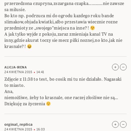
przerzedzona czupryna,zszargana czapka…………nie zawsze
sa milusie.
Bo kto np. podrzuca mi do ogrodu kazdego roku bande
slimakow,objada kwiatki,albo przestawia wiecznie rozne
przedmioty ze „swojego”miejsca na inne?!
A jak tylko wyjde z pokoju,zaraz zmieniaja kanal TV na
inny,gdzie akurat toczy sie mecz pilki noznej,no kto,jak nie
krasnale?!
ALICJA-IRENA
24 KWIETNIA 2015
14:41
Zdjęcie z 11:38 to test, bo cosik mi tu nie działało. Nagasaki
to miasto.
Ana,
niemożliwe, żeby to krasnale, one raczej złośliwe nie są…
Dziękuję za życzenia
orginal_replica
24 KWIETNIA 2015
16:03