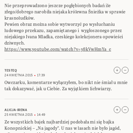
Nie przeprowadzono jeszcze pogłębionych badań ile
złego/dobrego narobiła niejaka królewna Śnieżka w sprawie
krasnoludków.
Pewien obraz można sobie wytworzyć po wysłuchaniu
ludowego przekazu, zapamiętanego i wygłoszonego przez
niejakiego Ivana Mladka, czeskiego kolekcjonera opowieści
dziwnych.
https://www.youtube.com/watch?v=y8kVwHmYa_c
TESTEQ
24 KWIETNIA 2015
17:39
Owczarku, komentarze wyłączyłem, bo nikt nie śmiał u mnie
tak dokazywać, jak u Ciebie. Za wyjątkiem lichwiarzy.
ALICJA-IRENA
25 KWIETNIA 2015
14:49
Ze wszystkich bajek najbardziej podobała mi się bajka
Konopnickiej – „Na jagody”. U nas w lasach nie było jagód,