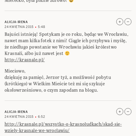
Mietecko, była piknie zdrowo!
ALICJA-IRENA
24 KWIETNIA 2015
5:48
Bajuści istnieją! Spotykam je co roku, będąc we Wrocławiu,
nawet mam kilka fotek z nimi! Ciągle ich przybywa i myślę,
że niedługo powstanie we Wrocławiu jakieś królestwo
Krasnali, albo już nawet jest
http://krasnale.pl/
Mieciowo,
dziękuję za pamięć, Jerzor tyż, a możliwość pobytu
(krótkiego) w Wielkim Mieście też mi się szykuje
okołowrześniowo, o czym zapodam na blogu.
ALICJA-IRENA
24 KWIETNIA 2015
6:52
http://krasnale.pl/wszystko-o-krasnoludkach/skad-sie-
wziely-krasnale-we-wroclawiu/