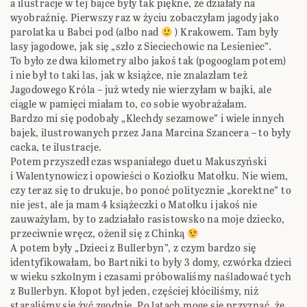
a ilustracje w tej bajce były tak piękne, że działały na
wyobraźnię. Pierwszy raz w życiu zobaczyłam jagody jako
parolatka u Babci pod (albo nad
) Krakowem. Tam były
lasy jagodowe, jak się „szło z Sieciechowic na Lesieniec”.
To było ze dwa kilometry albo jakoś tak (pogooglam potem)
i nie był to taki las, jak w książce, nie znalazłam też
Jagodowego Króla – już wtedy nie wierzyłam w bajki, ale
ciągle w pamięci miałam to, co sobie wyobrażałam.
Bardzo mi się podobały „Klechdy sezamowe” i wiele innych
bajek, ilustrowanych przez Jana Marcina Szancera – to były
cacka, te ilustracje.
Potem przyszedł czas wspaniałego duetu Makuszyński
i Walentynowicz i opowieści o Koziołku Matołku. Nie wiem,
czy teraz się to drukuje, bo ponoć politycznie „korektne” to
nie jest, ale ja mam 4 książeczki o Matołku i jakoś nie
zauważyłam, by to zadziałało rasistowsko na moje dziecko,
przeciwnie wręcz, ożenił się z Chinką
A potem były „Dzieci z Bullerbyn”, z czym bardzo się
identyfikowałam, bo Bartniki to były 3 domy, czwórka dzieci
w wieku szkolnym i czasami próbowaliśmy naśladować tych
z Bullerbyn. Kłopot był jeden, częściej kłóciliśmy, niż
staraliśmy się żyć zgodnie. Po latach mogę się przyznać, że