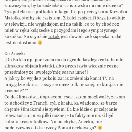
zauważyłam, by to zadziałało rasistowsko na moje dziecko”
Tyz potela nie spotkołek nikogo, fto po przecytaniu Koziołka
Matołka stołby sie rasistom. Z kolei rasiści, ftóryk jo widuje
w telewizji, nie wyglądajom mi na takik, co to by choć roz
mieli w ręku ksiązecke z przygodami tego sympatycnego
koziołka. Na scynście
tutok
jest dowód, ze ksiązecka nadal
jest do dostania
Do Anecki
„Do Bo kto np. podrzuca mi do ogrodu kazdego roku bande
slimakow,objada kwiatki,albo przestawia wiecznie rozne
przedmioty ze ‚swojego’miejsca na inne?!
A jak tylko wyjde z pokoju,zaraz zmieniaja kanal TV na
inny,gdzie akurat toczy sie mecz pilki noznej,no kto,jak nie
krasnale?!”
Co do ślimaków… dopuscom jesce takom mozliwość, ze som
to uchodźcy z Francji, cyli z kraju, ka wiadomo, ze barzo
chętnie ślimakami sie zywiom. Ba kie idzie o przełącanie
telewizora na mec piłki noznej – to faktycnie musi być
robota krasnoludków. No bo chyba, Anecko, nie
podejrzewos o takie rzecy Pona Aneckowego?