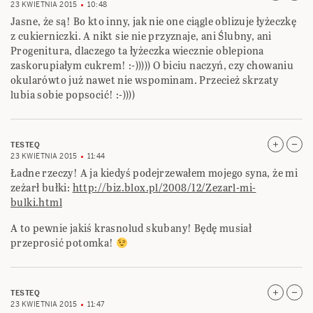
23 KWIETNIA 2015
10:48
Jasne, że są! Bo kto inny, jak nie one ciągle oblizuje łyżeczkę
z cukierniczki. A nikt sie nie przyznaje, ani Ślubny, ani
Progenitura, dlaczego ta łyżeczka wiecznie oblepiona
zaskorupiałym cukrem! :-))))) O biciu naczyń, czy chowaniu
okularówto już nawet nie wspominam. Przecież skrzaty
lubia sobie popsocić! :-))))
TESTEQ
23 KWIETNIA 2015
11:44
Ładne rzeczy! A ja kiedyś podejrzewałem mojego syna, że mi
zeżarł bułki:
http://biz.blox.pl/2008/12/Zezarl-mi-
bulki.html
A to pewnie jakiś krasnolud skubany! Będę musiał
przeprosić potomka!
TESTEQ
23 KWIETNIA 2015
11:47