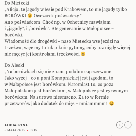
Do Mietecki
„Alicjo, te jagody w lesie pod Krakowem, to nie jagody tylko
BORÓWKI
Owczarek poświadczy.”
Ano poświadcom. Choć np. w Ochotnicy mawiajom
i „jagody”, i „borówki”. Ale generalnie w Małopolsce –
borówki.
Wiadomość dlo drogówki – naso Mietecka wse jeździ na
trzeźwo, więc my tutok piknie pytomy, coby juz nigdy więcej
nie męcyć jej kontrolami trzeźwości
Do Alecki
„Na borówkach się nie znam, podobno są czerwone.
Jako wyzej – co u poni Konopnickiej jest jagodom, to
w Małopolsce jest borówkom. Natomiast to, co poza
Małopolskom jest borówkom, w Małopolsce jest cyrwonym
borówkom. Na surowo niesmacno. Za to w formie
przetworów jako dodatek do mięs – mniammmm!
ALICJA-IRENA
2 MAJA 2015
18:15