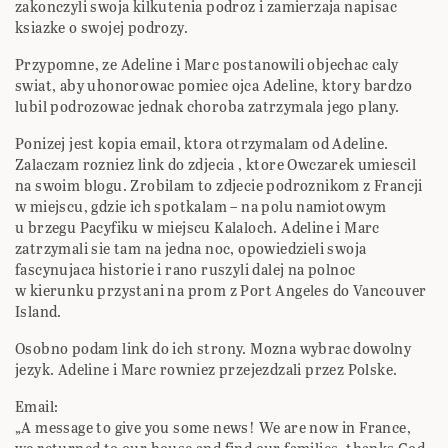
zakonczyli swoja kilkutenia podroz i zamierzaja napisac
ksiazke o swojej podrozy.
Przypomne, ze Adeline i Marc postanowili objechac caly
swiat, aby uhonorowac pomiec ojca Adeline, ktory bardzo
lubil podrozowac jednak choroba zatrzymala jego plany.
Ponizej jest kopia email, ktora otrzymalam od Adeline.
Zalaczam rozniez link do zdjecia , ktore Owczarek umiescil
na swoim blogu. Zrobilam to zdjecie podroznikom z Francji
w miejscu, gdzie ich spotkalam – na polu namiotowym
u brzegu Pacyfiku w miejscu Kalaloch. Adeline i Marc
zatrzymali sie tam na jedna noc, opowiedzieli swoja
fascynujaca historie i rano ruszyli dalej na polnoc
w kierunku przystani na prom z Port Angeles do Vancouver
Island.
Osobno podam link do ich strony. Mozna wybrac dowolny
jezyk. Adeline i Marc rowniez przejezdzali przez Polske.
Email:
„A message to give you some news! We are now in France,