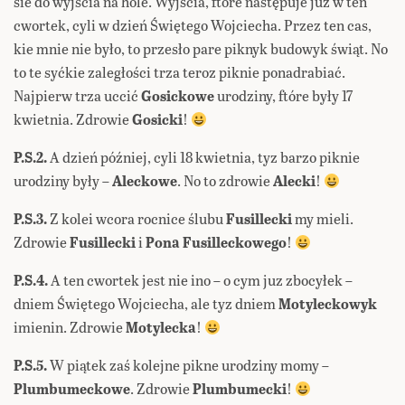
sie do wyjścia na hole. Wyjścia, ftóre następuje juz w ten
cwortek, cyli w dzień Świętego Wojciecha. Przez ten cas,
kie mnie nie było, to przesło pare piknyk budowyk świąt. No
to te syćkie zaległości trza teroz piknie ponadrabiać.
Najpierw trza uccić
Gosickowe
urodziny, ftóre były 17
kwietnia. Zdrowie
Gosicki
!
P.S.2.
A dzień później, cyli 18 kwietnia, tyz barzo piknie
urodziny były –
Aleckowe
. No to zdrowie
Alecki
!
P.S.3.
Z kolei wcora rocnice ślubu
Fusillecki
my mieli.
Zdrowie
Fusillecki
i
Pona Fusilleckowego
!
P.S.4.
A ten cwortek jest nie ino – o cym juz zbocyłek –
dniem Świętego Wojciecha, ale tyz dniem
Motyleckowyk
imienin. Zdrowie
Motylecka
!
P.S.5.
W piątek zaś kolejne pikne urodziny momy –
Plumbumeckowe
. Zdrowie
Plumbumecki
!