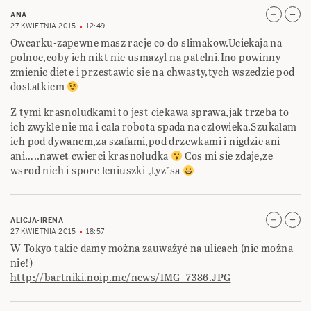
ANA
27 KWIETNIA 2015
12:49
Owcarku-zapewne masz racje co do slimakow.Uciekaja na
polnoc,coby ich nikt nie usmazyl na patelni.Ino powinny
zmienic diete i przestawic sie na chwasty,tych wszedzie pod
dostatkiem
Z tymi krasnoludkami to jest ciekawa sprawa,jak trzeba to
ich zwykle nie ma i cala robota spada na czlowieka.Szukalam
ich pod dywanem,za szafami,pod drzewkami i nigdzie ani
ani…..nawet cwierci krasnoludka
Cos mi sie zdaje,ze
wsrod nich i spore leniuszki „tyz”sa
ALICJA-IRENA
27 KWIETNIA 2015
18:57
W Tokyo takie damy można zauważyć na ulicach (nie można
nie!)
http://bartniki.noip.me/news/IMG_7386.JPG