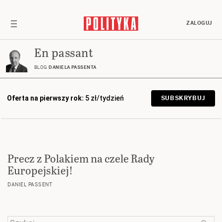
ZALOGUJ
En passant
BLOG
DANIELA PASSENTA
Oferta na pierwszy rok:
5 zł/tydzień
SUBSKRYBUJ
Precz z Polakiem na czele Rady
Europejskiej!
DANIEL PASSENT
Szukaj: