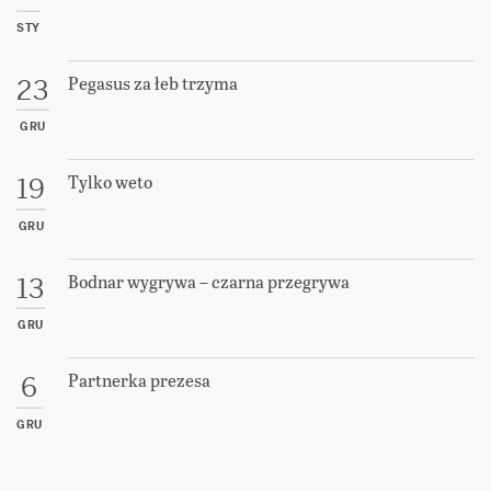
STY
Pegasus za łeb trzyma
23
GRU
Tylko weto
19
GRU
Bodnar wygrywa – czarna przegrywa
13
GRU
Partnerka prezesa
6
GRU