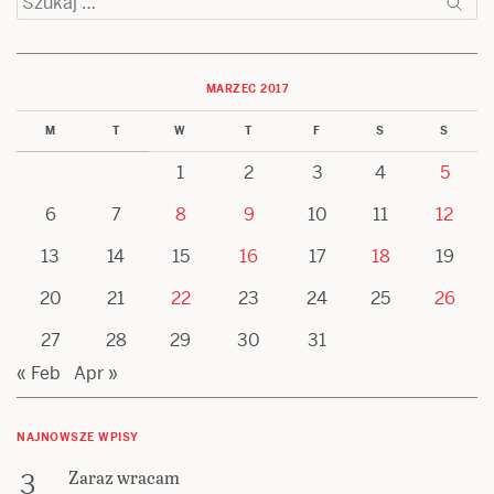
MARZEC 2017
M
T
W
T
F
S
S
1
2
3
4
5
6
7
8
9
10
11
12
13
14
15
16
17
18
19
20
21
22
23
24
25
26
27
28
29
30
31
« Feb
Apr »
NAJNOWSZE WPISY
Zaraz wracam
3