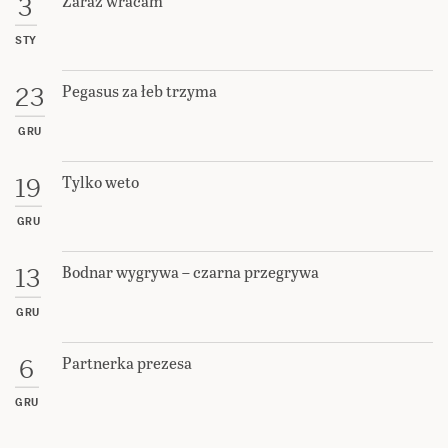
Zaraz wracam
3
STY
Pegasus za łeb trzyma
23
GRU
Tylko weto
19
GRU
Bodnar wygrywa – czarna przegrywa
13
GRU
Partnerka prezesa
6
GRU