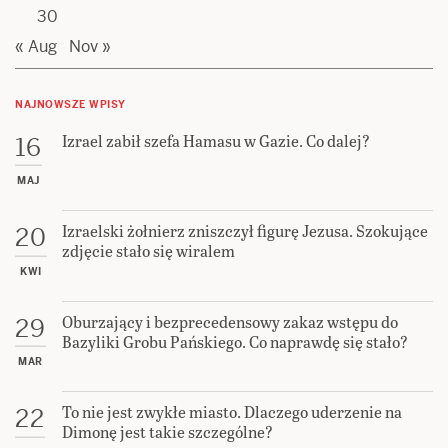
30
« Aug
Nov »
NAJNOWSZE WPISY
Izrael zabił szefa Hamasu w Gazie. Co dalej?
16
MAJ
Izraelski żołnierz zniszczył figurę Jezusa. Szokujące
20
zdjęcie stało się wiralem
KWI
Oburzający i bezprecedensowy zakaz wstępu do
29
Bazyliki Grobu Pańskiego. Co naprawdę się stało?
MAR
To nie jest zwykłe miasto. Dlaczego uderzenie na
22
Dimonę jest takie szczególne?