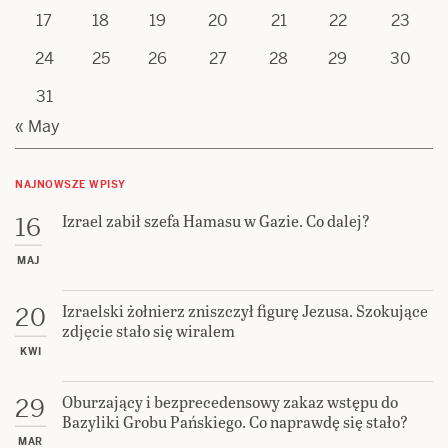
17
18
19
20
21
22
23
24
25
26
27
28
29
30
31
« May
NAJNOWSZE WPISY
Izrael zabił szefa Hamasu w Gazie. Co dalej?
16
MAJ
Izraelski żołnierz zniszczył figurę Jezusa. Szokujące
20
zdjęcie stało się wiralem
KWI
Oburzający i bezprecedensowy zakaz wstępu do
29
Bazyliki Grobu Pańskiego. Co naprawdę się stało?
MAR