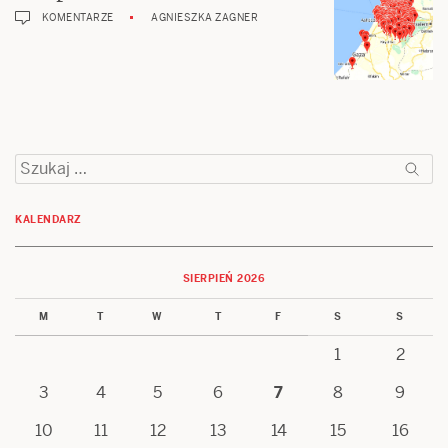
KOMENTARZE
AGNIESZKA ZAGNER
Szukaj:
KALENDARZ
SIERPIEŃ 2026
M
T
W
T
F
S
S
1
2
3
4
5
6
7
8
9
10
11
12
13
14
15
16