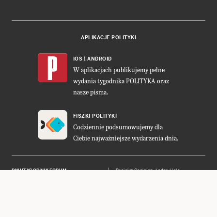
APLIKACJE POLITYKI
i
IOS
ANDROID
W aplikacjach publikujemy pełne
wydania tygodnika POLITYKA oraz
nasze pisma.
FISZKI POLITYKI
Codziennie podsumowujemy dla
Ciebie najważniejsze wydarzenia dnia.
DWUTYGODNIK FORUM
Projekt:
Cogision
,
Ładne Halo
POLITYKA INSIGHT
Wykonanie: Vavatech
LEŚNICZÓWKA NIBORK
Prawa autorskie © POLITYKA Sp. z
o.o. S.K.A.