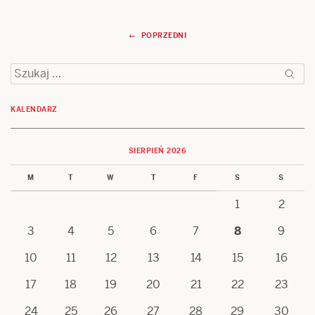
Nawigacja
← POPRZEDNI
wpisów
Szukaj:
KALENDARZ
SIERPIEŃ 2026
M
T
W
T
F
S
S
1
2
3
4
5
6
7
8
9
10
11
12
13
14
15
16
17
18
19
20
21
22
23
24
25
26
27
28
29
30