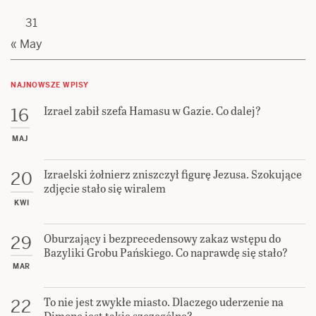
31
« May
NAJNOWSZE WPISY
Izrael zabił szefa Hamasu w Gazie. Co dalej?
16
MAJ
Izraelski żołnierz zniszczył figurę Jezusa. Szokujące
20
zdjęcie stało się wiralem
KWI
Oburzający i bezprecedensowy zakaz wstępu do
29
Bazyliki Grobu Pańskiego. Co naprawdę się stało?
MAR
To nie jest zwykłe miasto. Dlaczego uderzenie na
22
Dimonę jest takie szczególne?