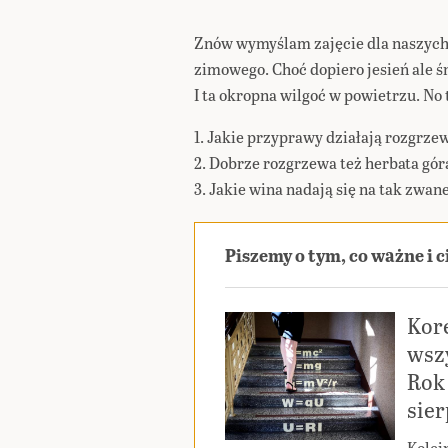
Znów wymyślam zajęcie dla naszych
zimowego. Choć dopiero jesień ale śn
I ta okropna wilgoć w powietrzu. No
1. Jakie przyprawy działają rozgrze
2. Dobrze rozgrzewa też herbata góra
3. Jakie wina nadają się na tak zwan
Piszemy o tym, co ważne i 
Kor
wszy
Rok 
sie
Kolej