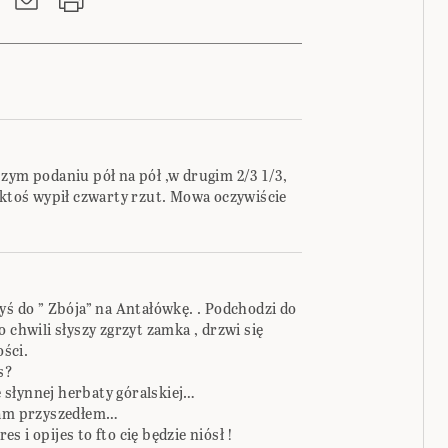
zym podaniu pół na pół ,w drugim 2/3 1/3,
 ktoś wypił czwarty rzut. Mowa oczywiście
yś do ” Zbója” na Antałówkę. . Podchodzi do
 chwili słyszy zgrzyt zamka , drzwi się
ości.
s?
ię słynnej herbaty góralskiej…
 Sam przyszedłem…
es i opijes to fto cię będzie niósł !