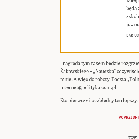
będą 
szkoln
już m
DARIUS
I nagroda tym razem będzie rozgrze
Żakowskiego – „Nauczka” oczywiście
mnie. A więc do roboty. Poczta „Poli
internet@polityka.com.pl
Kto pierwszy i bezbłędny ten lepszy
Nawigacja
← POPRZEDNI
wpisu