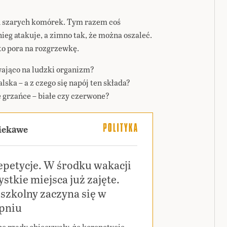
 szarych komórek. Tym razem coś
ieg atakuje, a zimno tak, że można oszaleć.
 to pora na rozgrzewkę.
wająco na ludzki organizm?
lska – a z czego się napój ten składa?
e grzańce – białe czy czerwone?
ciekawe
epetycje. W środku wakacji
stkie miejsca już zajęte.
szkolny zaczyna się w
rpniu
ne rządy obiecywały, że korepetycje