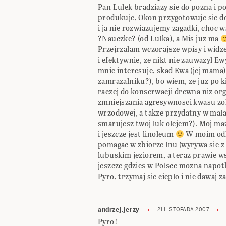
Pan Lulek bradziazy sie do pozna i po
produkuje, Okon przygotowuje sie do
i ja nie rozwiazujemy zagadki, choc
?Nauczke? (od Lulka), a Mis juz ma
Przejrzalam wczorajsze wpisy i widze
i efektywnie, ze nikt nie zauwazyl Ewy
mnie interesuje, skad Ewa (jej mama) 
zamrazalniku?), bo wiem, ze juz po ki
raczej do konserwacji drewna niz or
zmniejszania agresywnosci kwasu zo
wrzodowej, a takze przydatny w mala
smarujesz twoj luk olejem?). Moj m
i jeszcze jest linoleum
W moim odle
pomagac w zbiorze lnu (wyrywa sie z
lubuskim jeziorem, a teraz prawie w
jeszcze gdzies w Polsce mozna napot
Pyro, trzymaj sie cieplo i nie dawaj z
andrzej.jerzy
21 LISTOPADA 2007
Pyro!