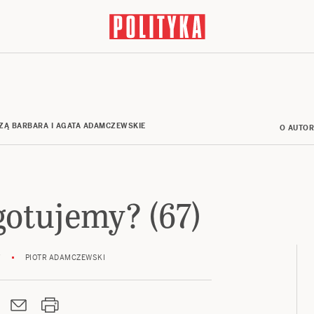
ZĄ BARBARA I AGATA ADAMCZEWSKIE
O AUTO
gotujemy? (67)
7
PIOTR ADAMCZEWSKI