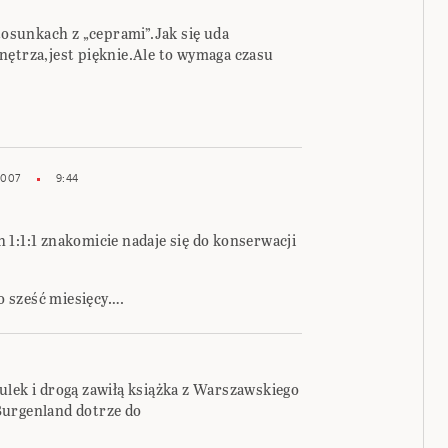
stosunkach z „ceprami”.Jak się uda
nętrza,jest pięknie.Ale to wymaga czasu
2007
9:44
1:1:1 znakomicie nadaje się do konserwacji
ko sześć miesięcy….
ulek i drogą zawiłą książka z Warszawskiego
Burgenland dotrze do