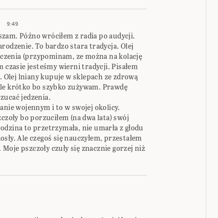
9:49
zam. Późno wróciłem z radia po audycji.
rodzenie. To bardzo stara tradycja. Olej
naczenia (przypominam, ze można na kolację
m czasie jesteśmy wierni tradycji. Pisałem
ł. Olej lniany kupuje w sklepach ze zdrową
ale krótko bo szybko zużywam. Prawdę
zucać jedzenia.
anie wojennym i to w swojej okolicy.
zczoły bo porzuciłem (na dwa lata) swój
odzina to przetrzymała, nie umarła z głodu
osły. Ale czegoś się nauczyłem, przestałem
. Moje pszczoły czuły się znacznie gorzej niż