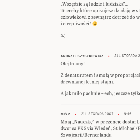
„Wszędzie są ludzie i ludziska”…
Te cechy,które opisujesz działają w 
człowiekowi z zewnątrz dotrzeć do w
i cierpliwości!
a.j
21 LISTOPADA 
ANDRZEJ SZYSZKIEWICZ
Olej lniany!
Z denaturatem i smołą w proporcjach 
drewnianej letniej stajni.
A jak miło pachnie – ech, jeszcze tyl
21 LISTOPADA 2007
9:46
MIŚ 2
Moją „Nauczkę” w prezencie dostał L
dworca PKS via Wiedeń, St Michael/
Szwajcarii/Bernerlandu