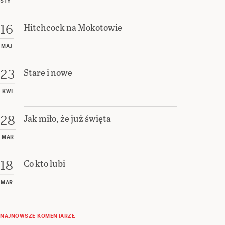
STY
Hitchcock na Mokotowie
16
MAJ
Stare i nowe
23
KWI
Jak miło, że już święta
28
MAR
Co kto lubi
18
MAR
NAJNOWSZE KOMENTARZE