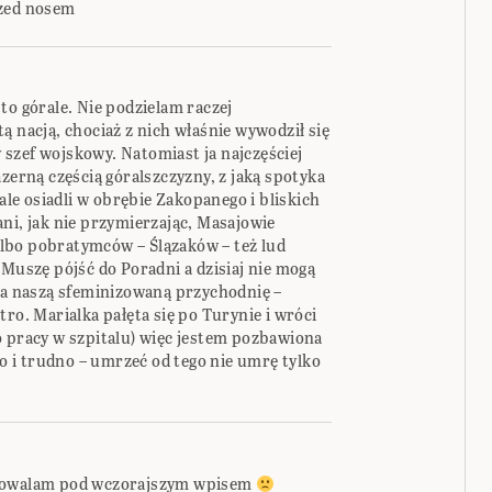
rzed nosem
to górale. Nie podzielam raczej
ą nacją, chociaż z nich właśnie wywodził się
szef wojskowy. Natomiast ja najczęściej
azerną częścią góralszczyzny, z jaką spotyka
rale osiadli w obrębie Zakopanego i bliskich
ni, jak nie przymierzając, Masajowie
lbo pobratymców – Ślązaków – też lud
 Muszę pójść do Poradni a dzisiaj nie mogą
 na naszą sfeminizowaną przychodnię –
tro. Marialka pałęta się po Turynie i wróci
o pracy w szpitalu) więc jestem pozbawiona
 i trudno – umrzeć od tego nie umrę tylko
adowalam pod wczorajszym wpisem