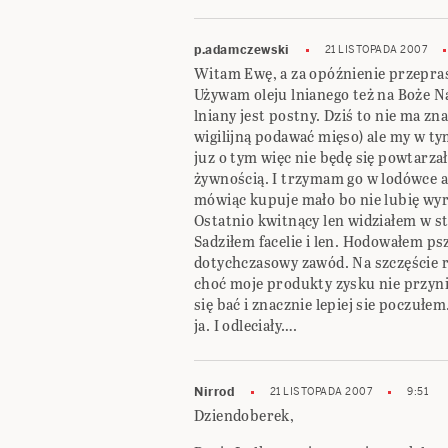
p.adamczewski
21 LISTOPADA 2007
Witam Ewę, a za opóźnienie przepras
Używam oleju lnianego też na Boże Na
lniany jest postny. Dziś to nie ma z
wigilijną podawać mięso) ale my w ty
juz o tym więc nie będę się powtarza
żywnością. I trzymam go w lodówce 
mówiąc kupuje mało bo nie lubię wyr
Ostatnio kwitnący len widziałem w st
Sadziłem facelie i len. Hodowałem ps
dotychczasowy zawód. Na szczęście r
choć moje produkty zysku nie przyni
się bać i znacznie lepiej sie poczułem
ja. I odleciały….
Nirrod
21 LISTOPADA 2007
9:51
Dziendoberek,