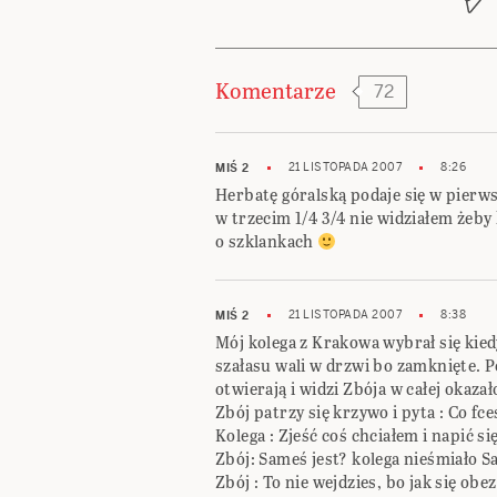
Komentarze
72
21 LISTOPADA 2007
8:26
MIŚ 2
Herbatę góralską podaje się w pierws
w trzecim 1/4 3/4 nie widziałem żeby
o szklankach
21 LISTOPADA 2007
8:38
MIŚ 2
Mój kolega z Krakowa wybrał się kied
szałasu wali w drzwi bo zamknięte. Po
otwierają i widzi Zbója w całej okazał
Zbój patrzy się krzywo i pyta : Co fce
Kolega : Zjeść coś chciałem i napić s
Zbój: Sameś jest? kolega nieśmiało
Zbój : To nie wejdzies, bo jak się obezr