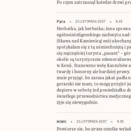
Po czym zatrzasnął koledze drzwi p
Pyra
21 LISTOPADA 2007
9:23
Herbatka, jak herbatka; inna sprawa 
ogólnointeligenckiego zachwytu nad t
(Skawa nad Kamienicą) mój ukochany 
spotykałam się z tą uśmiechniętą i p
się najczęściej turysta „pasant” – gó
okolic są turystycznie zdemoralizowa
w Kenii. Stanowczo wolę Kaszubów a
twardy i honorny ale bardziej prawy.
mnie przyjąć, bo zaraza jakaś padła
goraczki nie mam, to mogę przyjść ju
dopiero w sobotę (od poniedziałku d
światłego przewodnictwa medycznego
żyje się niewygodnie.
21 LISTOPADA 2007
9:30
NEMO
Powtorze sie, bo przez omylke wyl