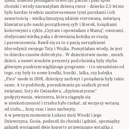
zjedli, małemu pomagano otworzyć paczki i paki spod
choinki i wtedy zauważyłam dziwną rzecz – dziecko 2,5 letnie
było bardzo średnio zaniteresowane tymi paczkami i ich
zawartością – wielką limuzyną zdalnie sterowaną, mówiącą
klawiaturą do nauki początkowej cyfr i literek, ksiązkami
kolorowymi z cyklu „Czytam i opowiadam z Mamą”, owocami,
słodyczami wielką paką z drewnianą kolejką ze stacją
i parowozownia. Bawił się za to z pasją narzędziami
(dorosłymi) swojego Taty i Wujka. Pomyślałam wtedy, że jest
to dziecko czasów dobrobytu . W dzieciństwie moim , moich
dzieci, a nawet wnuków prezenty pod choinką były chyba
głównym punktem wigilijnego programu – i to niezależnie od
tego, czy były to nowe kredki, buciki , lalka, czy kolejka
„Pico” mode in DDR, dziecięcy zachwyt i pożądania były takie
same. A te podchody, poszukiwania po szafach przed
świętami, listy do Gwiazdora, „dyplomatyczne”
podpytywania, wieczerza, która ciągnęła się
w nieskończoność i trzeba było czekać, aż wszyscy wstaną
od stołu,,, Inny czas i inne zachwyty.
A w pewnym momencie Lukasz (mój Wnuk) i jego
Dziewczyna, Gosia, podeszli do choinki i gdzieś, spomiędzy
gałązek wyciągnęli dwie koperty przewiązane wstażka z