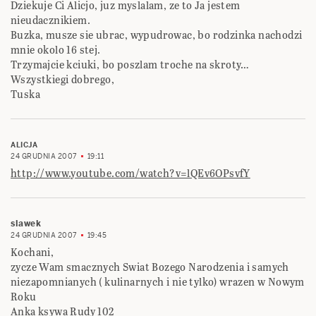
Dziekuje Ci Alicjo, juz myslalam, ze to Ja jestem
nieudacznikiem.
Buzka, musze sie ubrac, wypudrowac, bo rodzinka nachodzi
mnie okolo 16 stej.
Trzymajcie kciuki, bo poszlam troche na skroty…
Wszystkiegi dobrego,
Tuska
ALICJA
24 GRUDNIA 2007
19:11
http://www.youtube.com/watch?v=lQEv6OPsvfY
slawek
24 GRUDNIA 2007
19:45
Kochani,
zycze Wam smacznych Swiat Bozego Narodzenia i samych
niezapomnianych ( kulinarnych i nie tylko) wrazen w Nowym
Roku
Anka ksywa Rudy 102