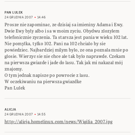
PAN LULEK
24 GRUDNIA 2007
14:46
Prosze nie zapominac, ze dzisiaj sa imieniny Adama i Ewy.
Dwie Ewy byly albo i sa w moim zyciu. Obydwu zlozylem
telefonicznie zyczenia. Ta starsza jest pania w wieku 102 lat.
Nie pomylka, tylko 102. Pani na 102 chcialo by sie
powiedziec. Najbardziej milym bylo, ze ona poznala mnie po
glosie. Wierzyc sie nie chce ale tak bylo naprawde. Czekam
na pierwsza gwiazde i jade do lasu. Tak jak mi nakazal mój
znajomy.
O tym jednak napisze po powrocie z lasu.
W oczekiwaniu na pierwsza gwiazdke
Pan Lulek
ALICJA
24 GRUDNIA 2007
14:55
http://alicja.homelinux.com/news/Wigilia_2007.jpg