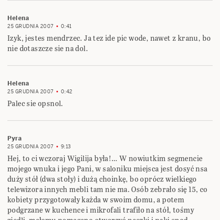
Helena
25 GRUDNIA 2007
0:41
Izyk, jestes mendrzec. Ja tez ide pic wode, nawet z kranu, bo
nie dotaszcze sie na dol.
Helena
25 GRUDNIA 2007
0:42
Palec sie opsnol.
Pyra
25 GRUDNIA 2007
9:13
Hej, to ci wczoraj Wigilija była!… W nowiutkim segmencie
mojego wnuka i jego Pani, w saloniku miejsca jest dosyć nsa
duży stół (dwa stoły) i dużą choinkę, bo oprócz wielkiego
telewizora innych mebli tam nie ma. Osób zebrało się 15, co
kobiety przygotowały każda w swoim domu, a potem
podgrzane w kuchence i mikrofali trafiło na stół, tośmy