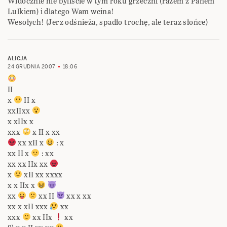
Widocznie nie byliście w tym roku grzeczni (razem z Panem
Lulkiem) i dlatego Wam wcina!
Wesołych! (Jerz odśnieża, spadło trochę, ale teraz słońce)
ALICJA
24 GRUDNIA 2007
18:06
II
x
II x
xxIIxx
x xIIx x
xxx
x II x xx
xx xII x
: x
xx II x
: xx
xx xx IIx xx
x
xII xx xxxx
x x IIx x
xx
xx II
xx x xx
xx x xII xxx
xx
xxx
xx IIx
xx