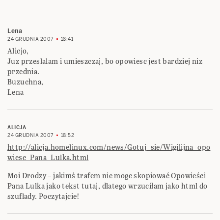
Lena
24 GRUDNIA 2007
18:41
Alicjo,
Juz przeslalam i umieszczaj, bo opowiesc jest bardziej niz
przednia.
Buzuchna,
Lena
ALICJA
24 GRUDNIA 2007
18:52
http://alicja.homelinux.com/news/Gotuj_sie/Wigilijna_opo
wiesc_Pana_Lulka.html
Moi Drodzy – jakimś trafem nie moge skopiować Opowieści
Pana Lulka jako tekst tutaj, dlatego wrzuciłam jako html do
szuflady. Poczytajcie!