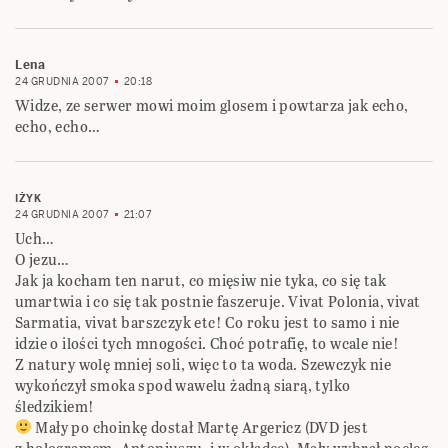
Lena
24 GRUDNIA 2007
20:18
Widze, ze serwer mowi moim glosem i powtarza jak echo,
echo, echo…
IŻYK
24 GRUDNIA 2007
21:07
Uch…
O jezu…
Jak ja kocham ten narut, co mięsiw nie tyka, co się tak
umartwia i co się tak postnie faszeruje. Vivat Polonia, vivat
Sarmatia, vivat barszczyk etc! Co roku jest to samo i nie
idzie o ilości tych mnogości. Choć potrafię, to wcale nie!
Z natury wolę mniej soli, więc to ta woda. Szewczyk nie
wykończył smoka spod wawelu żadną siarą, tylko
śledzikiem!
Mały po choinkę dostał Martę Argericz (DVD jest