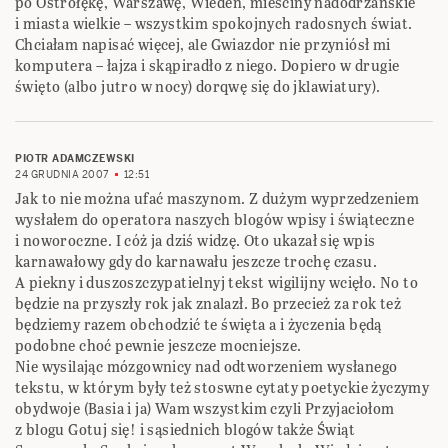
po Ostrołękę, Warszawę, Wiedeń, mieściny nadodrzańskie
i miasta wielkie – wszystkim spokojnych radosnych świat.
Chciałam napisać więcej, ale Gwiazdor nie przyniósł mi
komputera – łajza i skąpiradło z niego. Dopiero w drugie
święto (albo jutro w nocy) dorqwę się do jklawiatury).
PIOTR ADAMCZEWSKI
24 GRUDNIA 2007
12:51
Jak to nie można ufać maszynom. Z dużym wyprzedzeniem
wysłałem do operatora naszych blogów wpisy i świąteczne
i noworoczne. I cóż ja dziś widzę. Oto ukazał się wpis
karnawałowy gdy do karnawału jeszcze trochę czasu.
A piekny i duszoszczypatielnyj tekst wigilijny wcięło. No to
będzie na przyszły rok jak znalazł. Bo przecież za rok też
będziemy razem obchodzić te święta a i życzenia będą
podobne choć pewnie jeszcze mocniejsze.
Nie wysilając mózgownicy nad odtworzeniem wysłanego
tekstu, w którym były też stoswne cytaty poetyckie życzymy
obydwoje (Basia i ja) Wam wszystkim czyli Przyjaciołom
z blogu Gotuj się! i sąsiednich blogów także Świąt