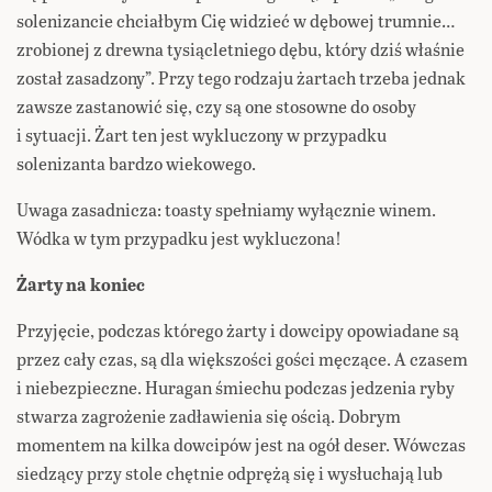
solenizancie chciałbym Cię widzieć w dębowej trumnie…
zrobionej z drewna tysiącletniego dębu, który dziś właśnie
został zasadzony”. Przy tego rodzaju żartach trzeba jednak
zawsze zastanowić się, czy są one stosowne do osoby
i sytuacji. Żart ten jest wykluczony w przypadku
solenizanta bardzo wiekowego.
Uwaga zasadnicza: toasty spełniamy wyłącznie winem.
Wódka w tym przypadku jest wykluczona!
Żarty na koniec
Przyjęcie, podczas którego żarty i dowcipy opowiadane są
przez cały czas, są dla większości gości męczące. A czasem
i niebezpieczne. Huragan śmiechu podczas jedzenia ryby
stwarza zagrożenie zadławienia się ością. Dobrym
momentem na kilka dowcipów jest na ogół deser. Wówczas
siedzący przy stole chętnie odprężą się i wysłuchają lub