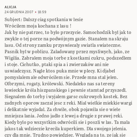
ALICJA
24 GRUDNIA 2007
18:59
Subject: Dalszy ciag spotkania w lesie
Wrócilem moja kochana z lasu !
Jak by nie patrzec, to bylo przezycie. Samochodzik byl jak to
zwykle o tej porze na podwójnym gazie. Stanalem na skraju
lasu. Od strony zamku przyswiecaly swiatla swiateczne.
Pasnik byl w poblizu. Zaladowany przez mysliwych, jako, ze
Wigilia. Zabralem moja torbe z kostkami cukru, podszedlem
i stoje. Cichutko, ptaki spia a i zwierzaków ani nie
uswiadczysz. Nagle ktos puka mnie w plecy. Ki djabel
pomyslalem ale odwrócilem sie. Przede mna stal jelen.
Olbrzymi, rogaty, królewski. Niedaleko nas sa tereny
lowieckie króla hiszpanskiego i pewnie stamtad przyszedl.
Siegnalem do torby i wyjalem garsc cukrowych kostek. Bez
zadnych oporow zaczal jesc z reki. Mial wielkie miekkie wargi
i delikatnie wyjadal. Za chwile, obok pojawila sie o wiele
mniejsza lania. Jedno jadlo z lewej a drugie z prawej reki.
Kiedy bylo po wszystkim odwrócili sie i poszli w las. Ta mala
jakos tak wdzieczie krecila kuperkiem. Dla swojego jelenia.
czy dla mnie. Trudno powiedziec. Wyglada na to, ze jak sie