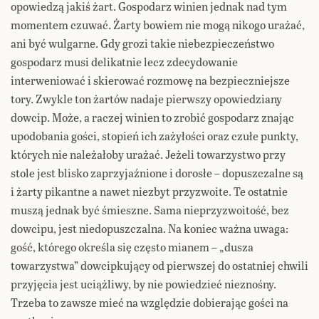
opowiedzą jakiś żart. Gospodarz winien jednak nad tym
momentem czuwać. Żarty bowiem nie mogą nikogo urażać,
ani być wulgarne. Gdy grozi takie niebezpieczeństwo
gospodarz musi delikatnie lecz zdecydowanie
interweniować i skierować rozmowę na bezpieczniejsze
tory. Zwykle ton żartów nadaje pierwszy opowiedziany
dowcip. Może, a raczej winien to zrobić gospodarz znając
upodobania gości, stopień ich zażyłości oraz czułe punkty,
których nie należałoby urażać. Jeżeli towarzystwo przy
stole jest blisko zaprzyjaźnione i dorosłe – dopuszczalne są
i żarty pikantne a nawet niezbyt przyzwoite. Te ostatnie
muszą jednak być śmieszne. Sama nieprzyzwoitość, bez
dowcipu, jest niedopuszczalna. Na koniec ważna uwaga:
gość, którego określa się często mianem – „dusza
towarzystwa” dowcipkujący od pierwszej do ostatniej chwili
przyjęcia jest uciążliwy, by nie powiedzieć nieznośny.
Trzeba to zawsze mieć na względzie dobierając gości na