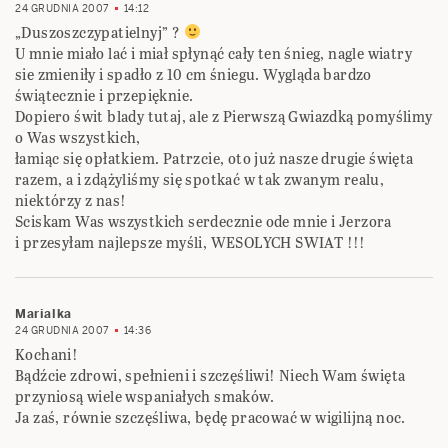
24 GRUDNIA 2007
14:12
„Duszoszczypatielnyj” ?
U mnie miało lać i miał spłynąć cały ten śnieg, nagle wiatry
sie zmieniły i spadło z 10 cm śniegu. Wygląda bardzo
świątecznie i przepięknie.
Dopiero świt blady tutaj, ale z Pierwszą Gwiazdką pomyślimy
o Was wszystkich,
łamiąc się opłatkiem. Patrzcie, oto już nasze drugie święta
razem, a i zdążyliśmy się spotkać w tak zwanym realu,
niektórzy z nas!
Sciskam Was wszystkich serdecznie ode mnie i Jerzora
i przesyłam najlepsze myśli, WESOLYCH SWIAT !!!
Marialka
24 GRUDNIA 2007
14:36
Kochani!
Bądźcie zdrowi, spełnieni i szczęśliwi! Niech Wam święta
przyniosą wiele wspaniałych smaków.
Ja zaś, równie szczęśliwa, będę pracować w wigilijną noc.