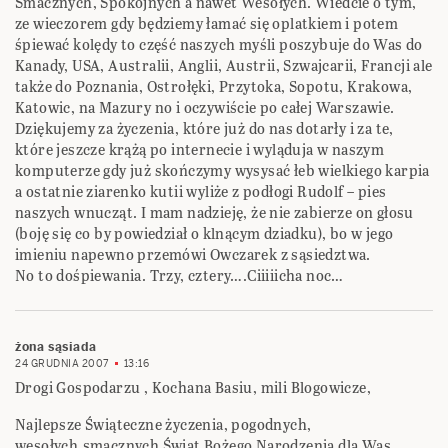
Smacznych, Spokojnych a nawet Wesołych. Wiedcie o tym,
ze wieczorem gdy będziemy łamać się oplatkiem i potem
śpiewać kolędy to część naszych myśli poszybuje do Was do
Kanady, USA, Australii, Anglii, Austrii, Szwajcarii, Francji ale
także do Poznania, Ostrołęki, Przytoka, Sopotu, Krakowa,
Katowic, na Mazury no i oczywiście po całej Warszawie.
Dziękujemy za życzenia, które już do nas dotarły i za te,
które jeszcze krążą po internecie i wyląduja w naszym
komputerze gdy już skończymy wysysać łeb wielkiego karpia
a ostatnie ziarenko kutii wyliże z podłogi Rudolf – pies
naszych wnucząt. I mam nadzieję, że nie zabierze on głosu
(boję się co by powiedział o klnącym dziadku), bo w jego
imieniu napewno przemówi Owczarek z sąsiedztwa.
No to dośpiewania. Trzy, cztery….Ciiiiicha noc…
żona sąsiada
24 GRUDNIA 2007
13:16
Drogi Gospodarzu , Kochana Basiu, mili Blogowicze,
Najlepsze Świąteczne życzenia, pogodnych,
wesołych,smacznych Świat Bożego Narodzenia dla Was