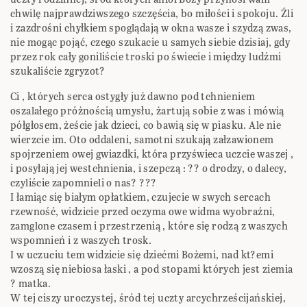
chwilę najprawdziwszego szczęścia, bo miłości i spokoju. Źli
i zazdrośni chyłkiem spoglądają w okna wasze i szydzą zwas,
nie mogąc pojąć, czego szukacie u samych siebie dzisiaj, gdy
przez rok cały goniliście troski po świecie i między ludźmi
szukaliście zgryzot?
Ci , których serca ostygły już dawno pod tchnieniem
oszalałego próżnością umysłu, żartują sobie z was i mówią
półgłosem, żeście jak dzieci, co bawią się w piasku. Ale nie
wierzcie im. Oto oddaleni, samotni szukają załzawionem
spojrzeniem owej gwiazdki, która przyświeca uczcie waszej ,
i posyłają jej westchnienia, i szepczą : ?? o drodzy, o dalecy,
czyliście zapomnieli o nas? ???
I łamiąc się białym opłatkiem, czujecie w swych sercach
rzewność, widzicie przed oczyma owe widma wyobraźni,
zamglone czasem i przestrzenią , które się rodzą z waszych
wspomnień i z waszych trosk.
I w uczuciu tem widzicie się dziećmi Bożemi, nad kt?emi
wzoszą się niebiosa łaski , a pod stopami których jest ziemia
? matka.
W tej ciszy uroczystej, śród tej uczty arcychrześcijańskiej,