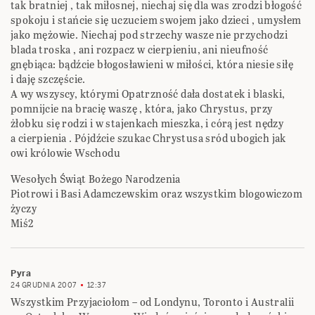
tak bratniej , tak miłosnej, niechaj się dla was zrodzi błogość
spokoju i stańcie się uczuciem swojem jako dzieci , umysłem
jako mężowie. Niechaj pod strzechy wasze nie przychodzi
blada troska , ani rozpacz w cierpieniu, ani nieufność
gnębiąca: bądźcie błogosławieni w miłości, która niesie siłę
i daję szczęście.
A wy wszyscy, którymi Opatrzność dała dostatek i blaski,
pomnijcie na bracię waszę , która, jako Chrystus, przy
żłobku się rodzi i w stajenkach mieszka, i córą jest nędzy
a cierpienia . Pójdźcie szukac Chrystusa sród ubogich jak
owi królowie Wschodu
Wesołych Świąt Bożego Narodzenia
Piotrowi i Basi Adamczewskim oraz wszystkim blogowiczom
życzy
Miś2
Pyra
24 GRUDNIA 2007
12:37
Wszystkim Przyjaciołom – od Londynu, Toronto i Australii