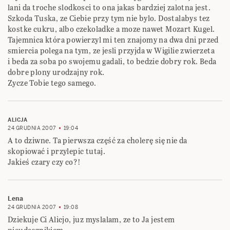
lani da troche slodkosci to ona jakas bardziej zalotna jest.
Szkoda Tuska, ze Ciebie przy tym nie bylo. Dostalabys tez
kostke cukru, albo czekoladke a moze nawet Mozart Kugel.
Tajemnica która powierzyl mi ten znajomy na dwa dni przed
smiercia polega na tym, ze jesli przyjda w Wigilie zwierzeta
i beda za soba po swojemu gadali, to bedzie dobry rok. Beda
dobre plony urodzajny rok.
Zycze Tobie tego samego.
ALICJA
24 GRUDNIA 2007
19:04
A to dziwne. Ta pierwsza część za cholerę się nie da
skopiować i przylepic tutaj.
Jakieś czary czy co?!
Lena
24 GRUDNIA 2007
19:08
Dziekuje Ci Alicjo, juz myslalam, ze to Ja jestem