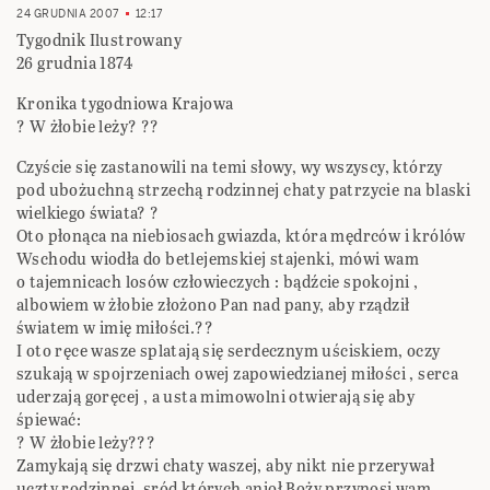
24 GRUDNIA 2007
12:17
Tygodnik Ilustrowany
26 grudnia 1874
Kronika tygodniowa Krajowa
? W żłobie leży? ??
Czyście się zastanowili na temi słowy, wy wszyscy, którzy
pod ubożuchną strzechą rodzinnej chaty patrzycie na blaski
wielkiego świata? ?
Oto płonąca na niebiosach gwiazda, która mędrców i królów
Wschodu wiodła do betlejemskiej stajenki, mówi wam
o tajemnicach losów człowieczych : bądźcie spokojni ,
albowiem w żłobie złożono Pan nad pany, aby rządził
światem w imię miłości.??
I oto ręce wasze splatają się serdecznym uściskiem, oczy
szukają w spojrzeniach owej zapowiedzianej miłości , serca
uderzają goręcej , a usta mimowolni otwierają się aby
śpiewać:
? W żłobie leży???
Zamykają się drzwi chaty waszej, aby nikt nie przerywał
uczty rodzinnej, sród których anioł Boży przynosi wam