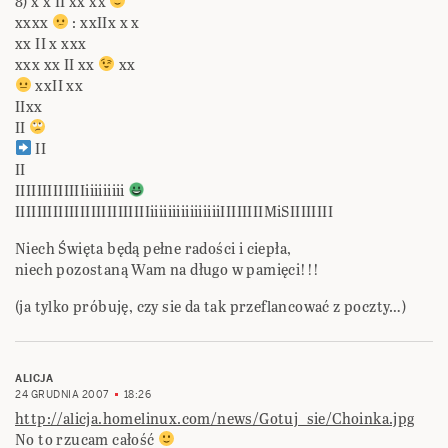
8) x x II xx xx
xxxx
: xxIIx x x
xx II x xxx
xxx xx II xx
xx
xxII xx
IIxx
II
II
II
IIIIIIIIIIIIIiiiiiiiii
IIIIIIIIIIIIIIIIIIIIIIIIIiiiiiiiiiiiiiiiiIIIIIIIIMiSIIIIIIII
Niech Święta będą pełne radości i ciepła,
niech pozostaną Wam na długo w pamięci!!!
(ja tylko próbuję, czy sie da tak przeflancować z poczty…)
ALICJA
24 GRUDNIA 2007
18:26
http://alicja.homelinux.com/news/Gotuj_sie/Choinka.jpg
No to rzucam całość