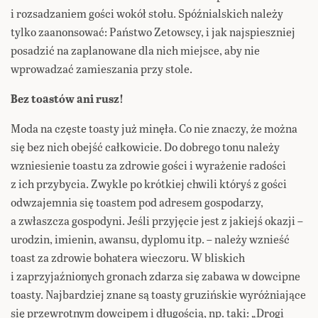
i rozsadzaniem gości wokół stołu. Spóźnialskich należy
tylko zaanonsować: Państwo Zetowscy, i jak najspieszniej
posadzić na zaplanowane dla nich miejsce, aby nie
wprowadzać zamieszania przy stole.
Bez toastów ani rusz!
Moda na częste toasty już minęła. Co nie znaczy, że można
się bez nich obejść całkowicie. Do dobrego tonu należy
wzniesienie toastu za zdrowie gości i wyrażenie radości
z ich przybycia. Zwykle po krótkiej chwili któryś z gości
odwzajemnia się toastem pod adresem gospodarzy,
a zwłaszcza gospodyni. Jeśli przyjęcie jest z jakiejś okazji –
urodzin, imienin, awansu, dyplomu itp. – należy wznieść
toast za zdrowie bohatera wieczoru. W bliskich
i zaprzyjaźnionych gronach zdarza się zabawa w dowcipne
toasty. Najbardziej znane są toasty gruzińskie wyróżniające
się przewrotnym dowcipem i długością, np. taki: „Drogi