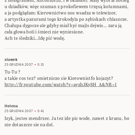
z hologramem, Antoniuszu, i w okładce). Mały wybrał nocleg
u dziadków, więc szuman z prokofiewem trzęsą kolumnami,
a ja podglądam: Kierownictwo nos wsadza w telewizor,
a artystka pazurami tego krokodyla po zębiskach chlaszcze.
Chałupa dygocze ale gdyby miał być majls dejwis… zara ją
cała głowa boli i śmieci nie wyniesione.
Ach te śledziki…Idę pić wodę.
slawek
25 GRUDNIA 2007
0:31
Tu-Tu ?
a takie cos tez? smietniczo sie Kierownistfo kojazyt?
http://fr.youtube.com/watch?v=ayzhJKy8H_A&NR=1
Helena
25 GRUDNIA 2007
0:41
Izyk, jestes mendrzec. Ja tez ide pic wode, nawet z kranu, bo
nie dotaszcze sie na dol.