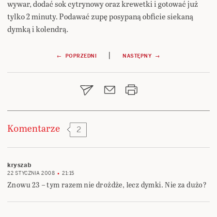
wywar, dodać sok cytrynowy oraz krewetki i gotować już
tylko 2 minuty. Podawać zupę posypaną obficie siekaną
dymką i kolendrą.
Nawigacja
|
← POPRZEDNI
NASTĘPNY →
wpisu
Komentarze
2
kryszab
22 STYCZNIA 2008
21:15
Znowu 23 – tym razem nie drożdże, lecz dymki. Nie za dużo?