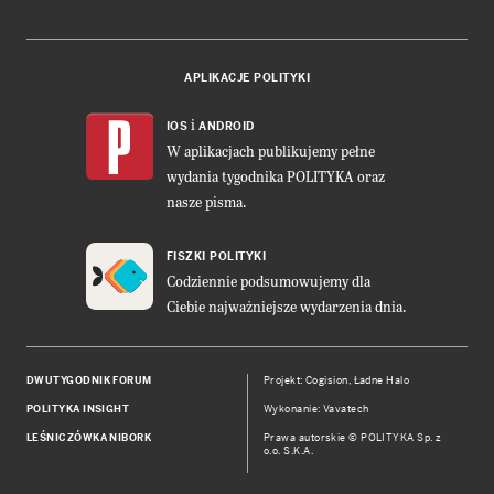
APLIKACJE POLITYKI
i
IOS
ANDROID
W aplikacjach publikujemy pełne
wydania tygodnika POLITYKA oraz
nasze pisma.
FISZKI POLITYKI
Codziennie podsumowujemy dla
Ciebie najważniejsze wydarzenia dnia.
DWUTYGODNIK FORUM
Projekt:
Cogision
,
Ładne Halo
POLITYKA INSIGHT
Wykonanie: Vavatech
LEŚNICZÓWKA NIBORK
Prawa autorskie © POLITYKA Sp. z
o.o. S.K.A.