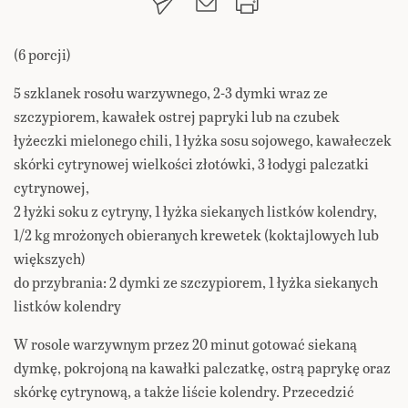
(6 porcji)
5 szklanek rosołu warzywnego, 2-3 dymki wraz ze
szczypiorem, kawałek ostrej papryki lub na czubek
łyżeczki mielonego chili, 1 łyżka sosu sojowego, kawałeczek
skórki cytrynowej wielkości złotówki, 3 łodygi palczatki
cytrynowej,
2 łyżki soku z cytryny, 1 łyżka siekanych listków kolendry,
1/2 kg mrożonych obieranych krewetek (koktajlowych lub
większych)
do przybrania: 2 dymki ze szczypiorem, 1 łyżka siekanych
listków kolendry
W rosole warzywnym przez 20 minut gotować siekaną
dymkę, pokrojoną na kawałki palczatkę, ostrą paprykę oraz
skórkę cytrynową, a także liście kolendry. Przecedzić