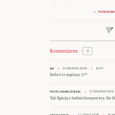
Nawigacja
← POPRZEDNI
wpisu
Komentarze
4
dd
23 GRUDNIA 2008
19:03
Dobre te majtasy ;)??
27 GRUDNIA 2008
PIOTR ADAMCZEWSKI
Tak figlują z ludźmi komputery. Do S
4 LUTEGO 2009
18:29