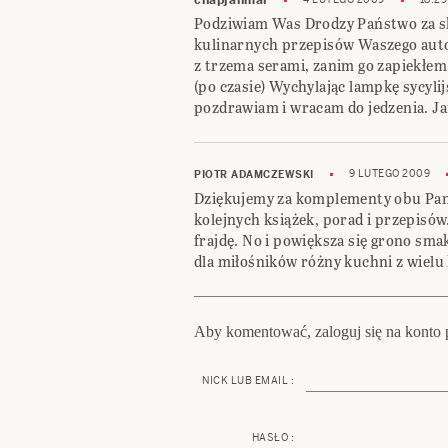
chapjanmal
Podziwiam Was Drodzy Państwo za s
kulinarnych przepisów Waszego aut
z trzema serami, zanim go zapiekłem,
(po czasie) Wychylając lampkę sycyli
pozdrawiam i wracam do jedzenia. Ja
9 LUTEGO 2009
PIOTR ADAMCZEWSKI
Dziękujemy za komplementy obu Pan
kolejnych książek, porad i przepisó
frajdę. No i powiększa się grono sma
dla miłośników różny kuchni z wielu
Aby komentować, zaloguj się na konto p
NICK LUB EMAIL :
HASŁO :