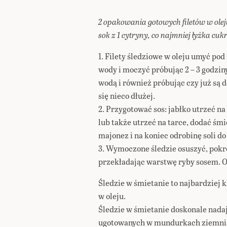
2 opakowania gotowych filetów w oleju
sok z 1 cytryny, co najmniej łyżka cuk
1. Filety śledziowe w oleju umyć po
wody i moczyć próbując 2 – 3 godziny
wodą i również próbując czy już są
się nieco dłużej.
2. Przygotować sos: jabłko utrzeć n
lub także utrzeć na tarce, dodać śmi
majonez i na koniec odrobinę soli d
3. Wymoczone śledzie osuszyć, pokro
przekładając warstwę ryby sosem. O
Śledzie w śmietanie to najbardziej k
w oleju.
Śledzie w śmietanie doskonale nadaj
ugotowanych w mundurkach ziemni