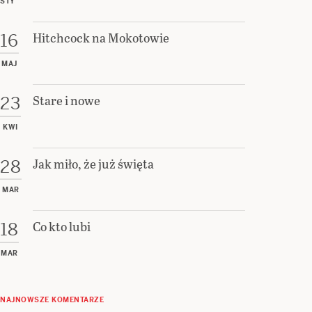
STY
Hitchcock na Mokotowie
16
MAJ
Stare i nowe
23
KWI
Jak miło, że już święta
28
MAR
Co kto lubi
18
MAR
NAJNOWSZE KOMENTARZE