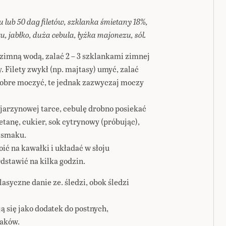
 lub 50 dag filetów, szklanka śmietany 18%,
ru, jabłko, duża cebula, łyżka majonezu, sól.
d zimną wodą, zalać 2 – 3 szklankami zimnej
. Filety zwykł (np. majtasy) umyć, zalać
 dobre moczyć, te jednak zazwyczaj moczy
a jarzynowej tarce, cebulę drobno posiekać
etanę, cukier, sok cytrynowy (próbując),
o smaku.
ić na kawałki i układać w słoju
dstawić na kilka godzin.
lasyczne danie ze. śledzi, obok śledzi
ą się jako dodatek do postnych,
aków.