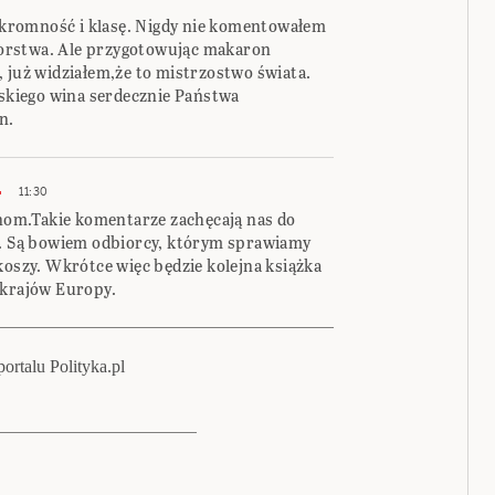
kromność i klasę. Nigdy nie komentowałem
orstwa. Ale przygotowując makaron
 już widziałem,że to mistrzostwo świata.
jskiego wina serdecznie Państwa
n.
11:30
om.Takie komentarze zachęcają nas do
w. Są bowiem odbiorcy, którym sprawiamy
koszy. Wkrótce więc będzie kolejna książka
 krajów Europy.
ortalu Polityka.pl