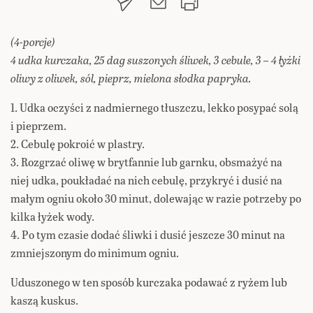
(4-porcje)
4 udka kurczaka, 25 dag suszonych śliwek, 3 cebule, 3 – 4 łyżki
oliwy z oliwek, sól, pieprz, mielona słodka papryka.
1. Udka oczyści z nadmiernego tłuszczu, lekko posypać solą
i pieprzem.
2. Cebulę pokroić w plastry.
3. Rozgrzać oliwę w brytfannie lub garnku, obsmażyć na
niej udka, poukładać na nich cebulę, przykryć i dusić na
małym ogniu około 30 minut, dolewając w razie potrzeby po
kilka łyżek wody.
4. Po tym czasie dodać śliwki i dusić jeszcze 30 minut na
zmniejszonym do minimum ogniu.
Uduszonego w ten sposób kurczaka podawać z ryżem lub
kaszą kuskus.