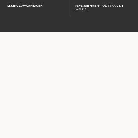
LEŚNICZÓWKA NIBORK
Prawa autorskie © POLITYKA Sp. z
o.o. S.K.A.