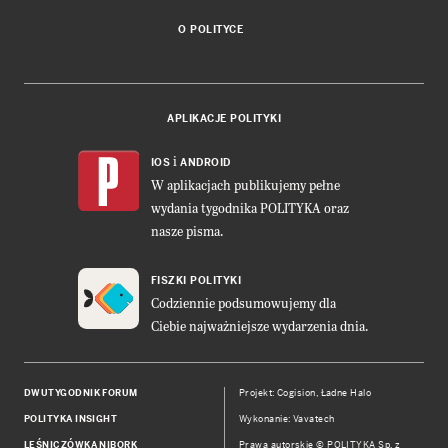
O POLITYCE
APLIKACJE POLITYKI
i
IOS
ANDROID
W aplikacjach publikujemy pełne
wydania tygodnika POLITYKA oraz
nasze pisma.
FISZKI POLITYKI
Codziennie podsumowujemy dla
Ciebie najważniejsze wydarzenia dnia.
DWUTYGODNIK FORUM
Projekt:
Cogision
,
Ładne Halo
POLITYKA INSIGHT
Wykonanie: Vavatech
LEŚNICZÓWKA NIBORK
Prawa autorskie © POLITYKA Sp. z