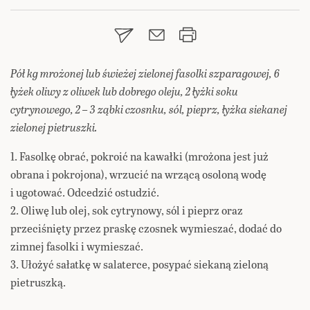
Pół kg mrożonej lub świeżej zielonej fasolki szparagowej, 6
łyżek oliwy z oliwek lub dobrego oleju, 2 łyżki soku
cytrynowego, 2 – 3 ząbki czosnku, sól, pieprz, łyżka siekanej
zielonej pietruszki.
1. Fasolkę obrać, pokroić na kawałki (mrożona jest już
obrana i pokrojona), wrzucić na wrzącą osoloną wodę
i ugotować. Odcedzić ostudzić.
2. Oliwę lub olej, sok cytrynowy, sól i pieprz oraz
przeciśnięty przez praskę czosnek wymieszać, dodać do
zimnej fasolki i wymieszać.
3. Ułożyć sałatkę w salaterce, posypać siekaną zieloną
pietruszką.