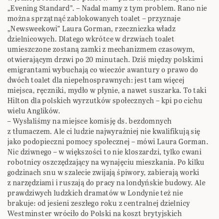
„Evening Standard”. – Nadal mamy z tym problem. Rano nie
można sprzątnąć zablokowanych toalet – przyznaje
„Newsweekowi” Laura Gorman, rzeczniczka władz
dzielnicowych. Dlatego wkrótce w drzwiach toalet
umieszczone zostaną zamki z mechanizmem czasowym,
otwierającym drzwi po 20 minutach. Dziś między polskimi
emigrantami wybuchają co wieczór awantury o prawo do
dwóch toalet dla niepełnosprawnych: jest tam więcej
miejsca, ręczniki, mydło w płynie, a nawet suszarka. To taki
Hilton dla polskich wyrzutków społecznych – kpi po cichu
wielu Anglików.
– Wysłaliśmy na miejsce komisję ds. bezdomnych
z tłumaczem. Ale ci ludzie najwyraźniej nie kwalifikują się
jako podopieczni pomocy społecznej – mówi Laura Gorman.
Nic dziwnego – w większości to nie kloszardzi, tylko cwani
robotnicy oszczędzający na wynajęciu mieszkania. Po kilku
godzinach snu w szalecie zwijają śpiwory, zabierają worki
z narzędziami i ruszają do pracy na londyńskie budowy. Ale
prawdziwych ludzkich dramatów w Londynie też nie
brakuje: od jesieni zeszłego roku z centralnej dzielnicy
Westminster wróciło do Polski na koszt brytyjskich