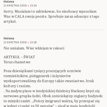
Helena
21 KWIETNIA 2008
13:24
Sorry. Musialam to zablokowac, bo niechcacy wpuscilam
Was w CALA swoja poczte. Sprobuje zaraz odsaczyc z tego
artykul.
Helena
21 KWIETNIA 2008
13:28
Nie umialam. Wiec wklejam w calosci
ARTYKUŁ – ŚWIAT
Teraz chamstwo
Poza dziesiątkami tysięcy pracujących uczciwie
rzemieślników, pielęgniarek i inżynierów
wyeksportowaliśmy do Europy także cwaniactwo, brak
kultury i rasizm.
. Na małym placu w londyńskiej dzielnicy Hackney kręci się
nerwowo grupka ludzi. Obok sześciokątny ceglasty budynek:
to miejski szalet. „Polscy imigranci walczą, by przespać się
w jednej z toalet za 20 pensów” – pisał w maju londyński