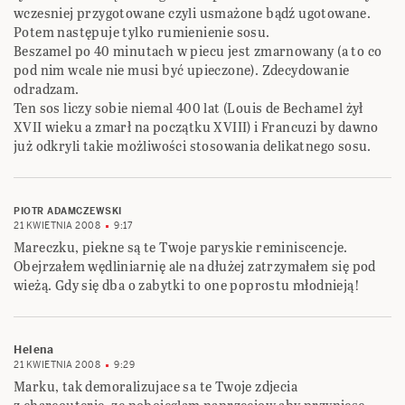
wczesniej przygotowane czyli usmażone bądź ugotowane.
Potem następuje tylko rumienienie sosu.
Beszamel po 40 minutach w piecu jest zmarnowany (a to co
pod nim wcale nie musi być upieczone). Zdecydowanie
odradzam.
Ten sos liczy sobie niemal 400 lat (Louis de Bechamel żył
XVII wieku a zmarł na początku XVIII) i Francuzi by dawno
już odkryli takie możliwości stosowania delikatnego sosu.
PIOTR ADAMCZEWSKI
21 KWIETNIA 2008
9:17
Mareczku, piekne są te Twoje paryskie reminiscencje.
Obejrzałem wędliniarnię ale na dłużej zatrzymałem się pod
wieżą. Gdy się dba o zabytki to one poprostu młodnieją!
Helena
21 KWIETNIA 2008
9:29
Marku, tak demoralizujace sa te Twoje zdjecia