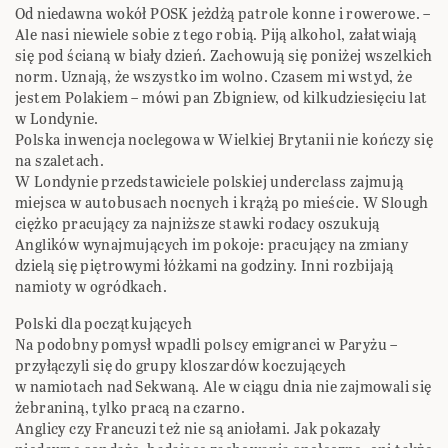
Od niedawna wokół POSK jeżdżą patrole konne i rowerowe. –
Ale nasi niewiele sobie z tego robią. Piją alkohol, załatwiają
się pod ścianą w biały dzień. Zachowują się poniżej wszelkich
norm. Uznają, że wszystko im wolno. Czasem mi wstyd, że
jestem Polakiem – mówi pan Zbigniew, od kilkudziesięciu lat
w Londynie.
Polska inwencja noclegowa w Wielkiej Brytanii nie kończy się
na szaletach.
W Londynie przedstawiciele polskiej underclass zajmują
miejsca w autobusach nocnych i krążą po mieście. W Slough
ciężko pracujący za najniższe stawki rodacy oszukują
Anglików wynajmujących im pokoje: pracujący na zmiany
dzielą się piętrowymi łóżkami na godziny. Inni rozbijają
namioty w ogródkach.
Polski dla początkujących
Na podobny pomysł wpadli polscy emigranci w Paryżu –
przyłączyli się do grupy kloszardów koczujących
w namiotach nad Sekwaną. Ale w ciągu dnia nie zajmowali się
żebraniną, tylko pracą na czarno.
Anglicy czy Francuzi też nie są aniołami. Jak pokazały