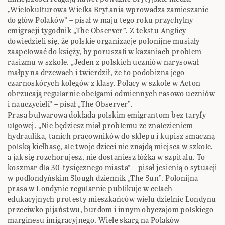
„Wielokulturowa Wielka Brytania wprowadza zamieszanie
do głów Polaków” – pisał w maju tego roku przychylny
emigracji tygodnik „The Observer”. Z tekstu Anglicy
dowiedzieli się, że polskie organizacje polonijne musiały
zaapelować do księży, by poruszali w kazaniach problem
rasizmu w szkole. „Jeden z polskich uczniów narysował
małpy na drzewach i twierdził, że to podobizna jego
czarnoskórych kolegów z klasy. Polacy w szkole w Acton
obrzucają regularnie obelgami odmiennych rasowo uczniów
i nauczycieli” – pisał „The Observer”.
Prasa bulwarowa dokłada polskim emigrantom bez taryfy
ulgowej. „Nie będziesz miał problemu ze znalezieniem
hydraulika, tanich pracowników do sklepu i kupisz smaczną
polską kiełbasę, ale twoje dzieci nie znajdą miejsca w szkole,
a jak się rozchorujesz, nie dostaniesz łóżka w szpitalu. To
koszmar dla 30-tysięcznego miasta” – pisał jesienią o sytuacji
w podlondyńskim Slough dziennik „The Sun”. Polonijna
prasa w Londynie regularnie publikuje w celach
edukacyjnych protesty mieszkańców wielu dzielnic Londynu
przeciwko pijaństwu, burdom i innym obyczajom polskiego
marginesu imigracyjnego. Wiele skarg na Polaków