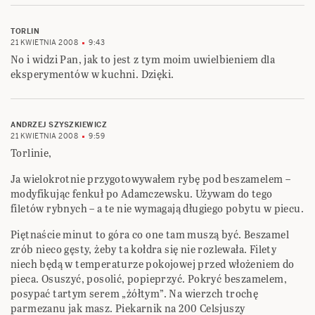
TORLIN
21 KWIETNIA 2008
9:43
No i widzi Pan, jak to jest z tym moim uwielbieniem dla
eksperymentów w kuchni. Dzięki.
ANDRZEJ SZYSZKIEWICZ
21 KWIETNIA 2008
9:59
Torlinie,
Ja wielokrotnie przygotowywałem rybę pod beszamelem –
modyfikując fenkuł po Adamczewsku. Używam do tego
filetów rybnych – a te nie wymagają długiego pobytu w piecu.
Piętnaście minut to góra co one tam muszą być. Beszamel
zrób nieco gęsty, żeby ta kołdra się nie rozlewała. Filety
niech będą w temperaturze pokojowej przed włożeniem do
pieca. Osuszyć, posolić, popieprzyć. Pokryć beszamelem,
posypać tartym serem „żółtym”. Na wierzch trochę
parmezanu jak masz. Piekarnik na 200 Celsjuszy