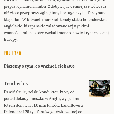
pieprz, cynamon i imbir. Zdobywając cenniejsze wówczas
niż złoto przyprawy zginął inny Portugalczyk – Ferdynand
Magellan. W bitwach morskich tonęły statki holenderskie,
angielskie, hiszpańskie załadowane azjatyckimi
wonnościami, na które czekali monarchowie i rycerze całej
Europy.
Piszemy o tym, co ważne i ciekawe
Trudny los
Dawid Szulc, polski konduktor, który od
ponad dekady mieszka w Anglii, wygrał na
loterii dom wart 1,8 mln funtów, Land Rovera
Defendera i 25 tys. funtów gotówki wolnej od