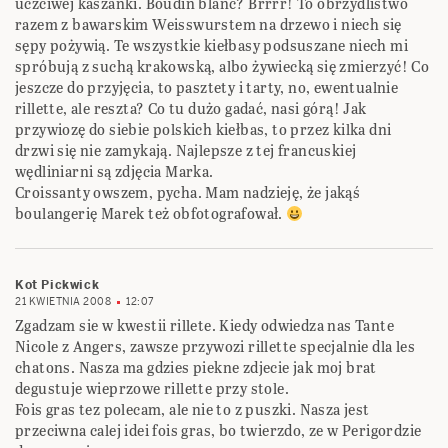
uczciwej kaszanki. Boudin blanc? Brrrr! To obrzydlistwo
razem z bawarskim Weisswurstem na drzewo i niech się
sępy pożywią. Te wszystkie kiełbasy podsuszane niech mi
spróbują z suchą krakowską, albo żywiecką się zmierzyć! Co
jeszcze do przyjęcia, to pasztety i tarty, no, ewentualnie
rillette, ale reszta? Co tu dużo gadać, nasi górą! Jak
przywiozę do siebie polskich kiełbas, to przez kilka dni
drzwi się nie zamykają. Najlepsze z tej francuskiej
wędliniarni są zdjęcia Marka.
Croissanty owszem, pycha. Mam nadzieję, że jakąś
boulangerię Marek też obfotografował.
Kot Pickwick
21 KWIETNIA 2008
12:07
Zgadzam sie w kwestii rillete. Kiedy odwiedza nas Tante
Nicole z Angers, zawsze przywozi rillette specjalnie dla les
chatons. Nasza ma gdzies piekne zdjecie jak moj brat
degustuje wieprzowe rillette przy stole.
Fois gras tez polecam, ale nie to z puszki. Nasza jest
przeciwna calej idei fois gras, bo twierzdo, ze w Perigordzie