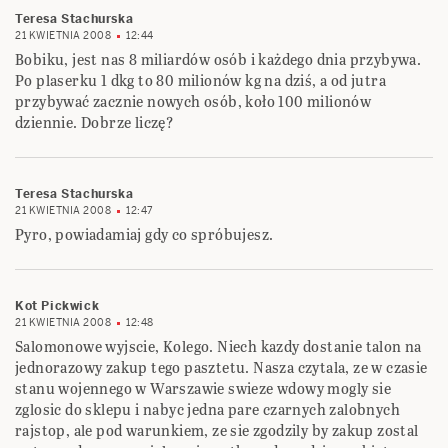
Teresa Stachurska
21 KWIETNIA 2008
12:44
Bobiku, jest nas 8 miliardów osób i każdego dnia przybywa.
Po plaserku 1 dkg to 80 milionów kg na dziś, a od jutra
przybywać zacznie nowych osób, koło 100 milionów
dziennie. Dobrze liczę?
Teresa Stachurska
21 KWIETNIA 2008
12:47
Pyro, powiadamiaj gdy co spróbujesz.
Kot Pickwick
21 KWIETNIA 2008
12:48
Salomonowe wyjscie, Kolego. Niech kazdy dostanie talon na
jednorazowy zakup tego pasztetu. Nasza czytala, ze w czasie
stanu wojennego w Warszawie swieze wdowy mogly sie
zglosic do sklepu i nabyc jedna pare czarnych zalobnych
rajstop, ale pod warunkiem, ze sie zgodzily by zakup zostal