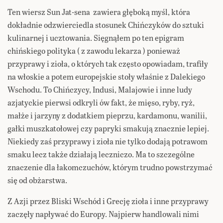
Ten wiersz Sun Jat-sena zawiera głęboką myśl, która
dokładnie odzwierciedla stosunek Chińczyków do sztuki
kulinarnej i ucztowania. Sięgnąłem po ten epigram
chińskiego polityka ( z zawodu lekarza ) ponieważ
przyprawy i zioła, o których tak często opowiadam, trafiły
na włoskie a potem europejskie stoły właśnie z Dalekiego
Wschodu. To Chińczycy, Indusi, Malajowie i inne ludy
azjatyckie pierwsi odkryli ów fakt, że mięso, ryby, ryż,
małże i jarzyny z dodatkiem pieprzu, kardamonu, wanilii,
gałki muszkatołowej czy papryki smakują znacznie lepiej.
Niekiedy zaś przyprawy i zioła nie tylko dodają potrawom
smaku lecz także działają leczniczo. Ma to szczególne
znaczenie dla łakomczuchów, którym trudno powstrzymać
się od obżarstwa.
Z Azji przez Bliski Wschód i Grecję zioła i inne przyprawy
zaczęły napływać do Europy. Najpierw handlowali nimi