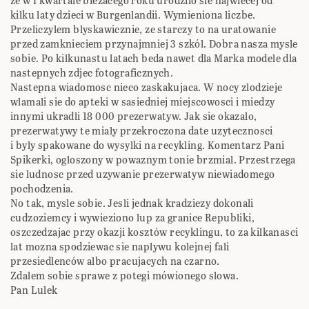
ze w I kwartale biezacego roku urodzilo sie najwiecej od
kilku laty dzieci w Burgenlandii. Wymieniona liczbe.
Przeliczylem blyskawicznie, ze starczy to na uratowanie
przed zamknieciem przynajmniej 3 szkól. Dobra nasza mysle
sobie. Po kilkunastu latach beda nawet dla Marka modele dla
nastepnych zdjec fotograficznych.
Nastepna wiadomosc nieco zaskakujaca. W nocy zlodzieje
wlamali sie do apteki w sasiedniej miejscowosci i miedzy
innymi ukradli 18 000 prezerwatyw. Jak sie okazalo,
prezerwatywy te mialy przekroczona date uzytecznosci
i byly spakowane do wysylki na recykling. Komentarz Pani
Spikerki, ogloszony w powaznym tonie brzmial. Przestrzega
sie ludnosc przed uzywanie prezerwatyw niewiadomego
pochodzenia.
No tak, mysle sobie. Jesli jednak kradziezy dokonali
cudzoziemcy i wywieziono lup za granice Republiki,
oszczedzajac przy okazji kosztów recyklingu, to za kilkanasci
lat mozna spodziewac sie naplywu kolejnej fali
przesiedlenców albo pracujacych na czarno.
Zdalem sobie sprawe z potegi mówionego slowa.
Pan Lulek