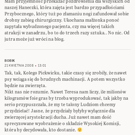
Mam przyjemność przekazać pozdrowienia dla wszyskich od
naszej Haneczki, która zajęta jest bardzo przypadłościami
Przybocznego, który tuż po złamaniu nogi zafundował sobie
drobny zabieg chirurgiczny. Ukochana małżonka ponoć
zapytała wybudzonego pacjenta, czy ma więcej takich
atrakcji w zanadrzu, bo to do trzech razy sztuka.. No nic. Od
jutra może już wróci na blog.
BOBIK
21 KWIETNIA 2008
13:01
Tak, tak, Kolego Pickwicku, takie czasy się zrobiły, że nawet
psy wciąga się do brudnych machinacji. A potem wszystko
będzie na zwierzęta.
Nikt nas nie rozumie. Nawet Teresa nam liczy, ile milionów
kilogramów foie gras by trzeba wyprodukować, tak jakby na
serio przypuszczała, że my te talony Ludziom chcemy
przydzielać! Jasne, że przydziały byłyby wyłącznie dla
zwierzęcej arystokracji ducha. Już nawet mam dość
sprecyzowane wyobrażenie o składzie Wysokiej Komisji,
która by decydowała, kto dostanie.