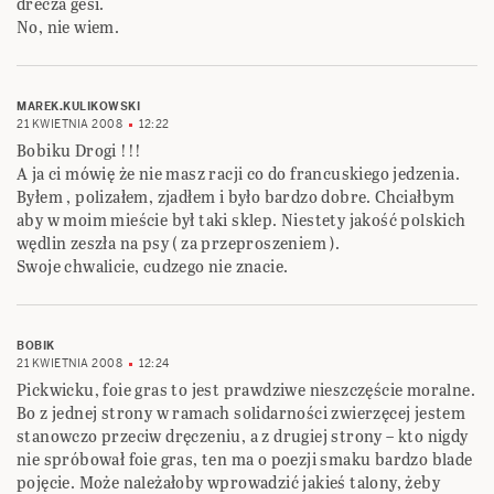
drecza gesi.
No, nie wiem.
MAREK.KULIKOWSKI
21 KWIETNIA 2008
12:22
Bobiku Drogi !!!
A ja ci mówię że nie masz racji co do francuskiego jedzenia.
Byłem , polizałem, zjadłem i było bardzo dobre. Chciałbym
aby w moim mieście był taki sklep. Niestety jakość polskich
wędlin zeszła na psy ( za przeproszeniem ).
Swoje chwalicie, cudzego nie znacie.
BOBIK
21 KWIETNIA 2008
12:24
Pickwicku, foie gras to jest prawdziwe nieszczęście moralne.
Bo z jednej strony w ramach solidarności zwierzęcej jestem
stanowczo przeciw dręczeniu, a z drugiej strony – kto nigdy
nie spróbował foie gras, ten ma o poezji smaku bardzo blade
pojęcie. Może należałoby wprowadzić jakieś talony, żeby