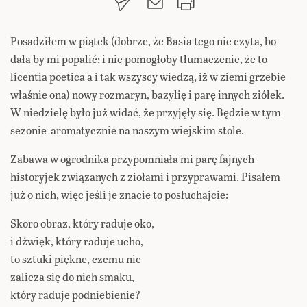
Posadziłem w piątek (dobrze, że Basia tego nie czyta, bo
dała by mi popalić; i nie pomogłoby tłumaczenie, że to
licentia poetica a i tak wszyscy wiedzą, iż w ziemi grzebie
właśnie ona) nowy rozmaryn, bazylię i parę innych ziółek.
W niedzielę było już widać, że przyjęły się. Będzie w tym
sezonie aromatycznie na naszym wiejskim stole.
Zabawa w ogrodnika przypomniała mi parę fajnych
historyjek związanych z ziołami i przyprawami. Pisałem
już o nich, więc jeśli je znacie to posłuchajcie:
Skoro obraz, który raduje oko,
i dźwięk, który raduje ucho,
to sztuki piękne, czemu nie
zalicza się do nich smaku,
który raduje podniebienie?