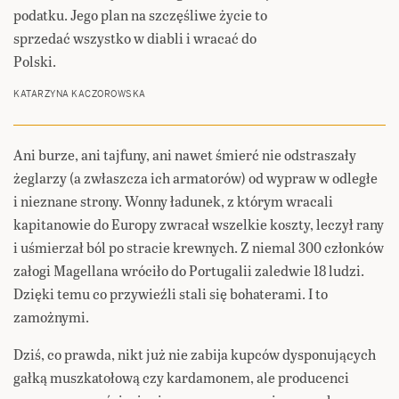
podatku. Jego plan na szczęśliwe życie to
sprzedać wszystko w diabli i wracać do
Polski.
KATARZYNA KACZOROWSKA
Ani burze, ani tajfuny, ani nawet śmierć nie odstraszały
żeglarzy (a zwłaszcza ich armatorów) od wypraw w odległe
i nieznane strony. Wonny ładunek, z którym wracali
kapitanowie do Europy zwracał wszelkie koszty, leczył rany
i uśmierzał ból po stracie krewnych. Z niemal 300 członków
załogi Magellana wróciło do Portugalii zaledwie 18 ludzi.
Dzięki temu co przywieźli stali się bohaterami. I to
zamożnymi.
Dziś, co prawda, nikt już nie zabija kupców dysponujących
gałką muszkatołową czy kardamonem, ale producenci