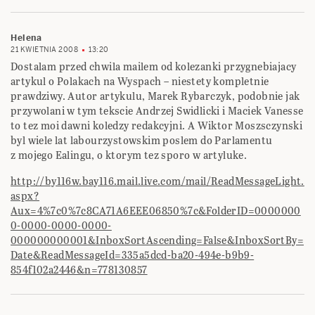
Helena
21 KWIETNIA 2008
13:20
Dostalam przed chwila mailem od kolezanki przygnebiajacy
artykul o Polakach na Wyspach – niestety kompletnie
prawdziwy. Autor artykulu, Marek Rybarczyk, podobnie jak
przywolani w tym tekscie Andrzej Swidlicki i Maciek Vanesse
to tez moi dawni koledzy redakcyjni. A Wiktor Moszsczynski
byl wiele lat labourzystowskim poslem do Parlamentu
z mojego Ealingu, o ktorym tez sporo w artyluke.
http://by116w.bay116.mail.live.com/mail/ReadMessageLight.
aspx?
Aux=4%7c0%7c8CA71A6EEE06850%7c&FolderID=0000000
0-0000-0000-0000-
000000000001&InboxSortAscending=False&InboxSortBy=
Date&ReadMessageId=335a5dcd-ba20-494e-b9b9-
854f102a2446&n=778130857