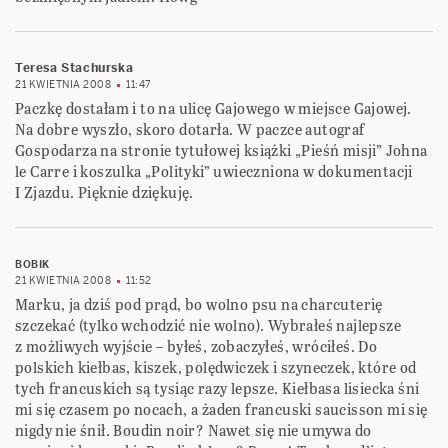
Teresa Stachurska
21 KWIETNIA 2008
11:47
Paczkę dostałam i to na ulicę Gajowego w miejsce Gajowej.
Na dobre wyszło, skoro dotarła. W paczce autograf
Gospodarza na stronie tytułowej książki „Pieśń misji” Johna
le Carre i koszulka „Polityki” uwieczniona w dokumentacji
I Zjazdu. Pięknie dziękuję.
BOBIK
21 KWIETNIA 2008
11:52
Marku, ja dziś pod prąd, bo wolno psu na charcuterię
szczekać (tylko wchodzić nie wolno). Wybrałeś najlepsze
z możliwych wyjście – byłeś, zobaczyłeś, wróciłeś. Do
polskich kiełbas, kiszek, polędwiczek i szyneczek, które od
tych francuskich są tysiąc razy lepsze. Kiełbasa lisiecka śni
mi się czasem po nocach, a żaden francuski saucisson mi się
nigdy nie śnił. Boudin noir? Nawet się nie umywa do