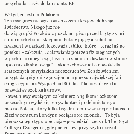
przychodzi także do konsulatu RP.
Wstyd, że jestem Polakiem
Ten margines nie wystawia naszemu krajowi dobrego
świadectwa. Nikogo już nie
dziwią grupki Polaków z puszkami piwa przed brytyjskimi
supermarketami i sklepami. Polacy pijący alkohol na
ławkach i w parkach lekceważą tablice, które – teraz już po
polsku! – zakazują: „Załatwiania potrzeb fizjologicznych
w parku i okolicy” czy „Leżenia i spania na ławkach w stanie
upojenia alkoholowego”. Takie zachowanie to nowość dla
statecznych brytyjskich mieszczuchów. Ze zdziwieniem
przyglądają się oni zwyczajom marginesu największej fali
emigracyjnej na Wyspach od 300 lat. Dla niektórych to
prawdziwy szok kulturowy.
Nawet niewylewającym za kołnierz Anglikom i Szkotom
przesadnym wydał się poryw fantazji podchmielonego
mocno Polaka, który kilka tygodni temu w znanej restauracji
Zizzi w centrum Londynu odciął sobie członek. – To była
pierwsza tego typu operacja – powiedział rzecznik The Royal
College of Surgeons, gdy pacjentowi przy-szyto narząd.
Sprawcą samookaleczenia