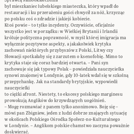
był mieszkaniec lubelskiego miasteczka, który wpadł do
restauracji i ku przerażeniu gości chwycił za nóż, krzycząc
po polsku coś o zdradzie i jakiejś kobiecie.
Ktoś powie – to tylko incydenty. Oczywiście, oficjalnie
wszystko jest w porządku: w Wielkiej Brytanii i Irlandii
króluje polityczna poprawność, w myśl której imigracja ma
wyłącznie pozytywne aspekty, a jakakolwiek krytyka
zachowań niektórych przybyszów z Polski, Litwy czy
Słowacji spotkałaby się z zarzutem o ksenofobię. Mimo to
krytyka staje się coraz bardziej otwarta. – Pani syn
zachowuje się jak typowy Polak – powiedziała nauczycielka
synowi znajomej w Londynie, gdy 10-latek wdał się w szkolną
przepychankę. Jak na standardy brytyjskie, wypowiedź
nauczycielki
to ciężki afront. Niestety, to ekscesy polskiego marginesu
prowokują Anglików do krzywdzących uogólnień.
– Mogę rozmawiać z panem tylko anonimowo. Boję się –
mówi pan Zbigniew, jeden z ludzi dobrze znających sytuację
w okolicach Polskiego Ośrodka Społecz-no-Kulturalnego
w Londynie. – Anglikom polskie chamstwo zaczyna poważnie
doskwierać.