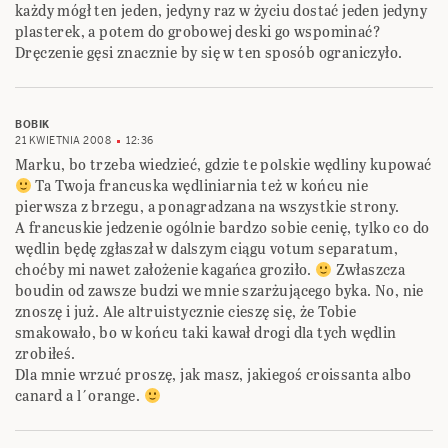
każdy mógł ten jeden, jedyny raz w życiu dostać jeden jedyny
plasterek, a potem do grobowej deski go wspominać?
Dręczenie gęsi znacznie by się w ten sposób ograniczyło.
BOBIK
21 KWIETNIA 2008
12:36
Marku, bo trzeba wiedzieć, gdzie te polskie wędliny kupować
Ta Twoja francuska wędliniarnia też w końcu nie
pierwsza z brzegu, a ponagradzana na wszystkie strony.
A francuskie jedzenie ogólnie bardzo sobie cenię, tylko co do
wędlin będę zgłaszał w dalszym ciągu votum separatum,
choćby mi nawet założenie kagańca groziło.
Zwłaszcza
boudin od zawsze budzi we mnie szarżującego byka. No, nie
znoszę i już. Ale altruistycznie cieszę się, że Tobie
smakowało, bo w końcu taki kawał drogi dla tych wędlin
zrobiłeś.
Dla mnie wrzuć proszę, jak masz, jakiegoś croissanta albo
canard a l´orange.