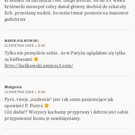
krzemień na narzędzia i sól. Długo jeszcze, bo do XV wieku
królewski monopol solny dawał główny dochód do szkatuły.
Ech, przestanę nudzić, bo mnie temat poniesie na manowce
gadulstwa
MAREK.KULIKOWSKI
21 KWIETNIA 2008
8:30
Tylko nie pomyślcie sobie , że w Paryżu oglądałem się tylko
za kiełbasami
http://kulikowski.aminus3.com/
Małgosia
21 KWIETNIA 2008
8:40
Pyro, twoje „nudzenie” jest tak samo pasjonujące jak
opowieść P. Piotra
Cóż dodać? Wszyscy kochamy przyprawy i dobrze jest sobie
przypomnieć komu je zawdzięczamy.