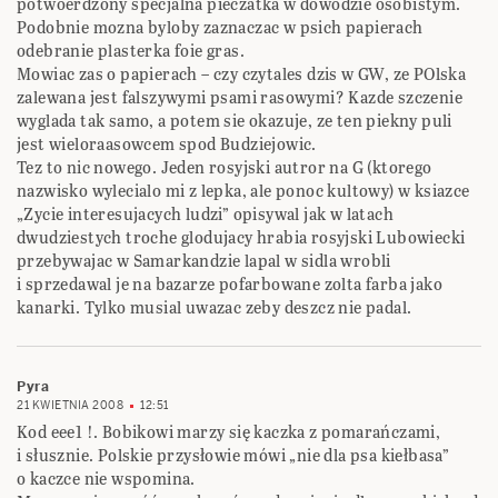
potwoerdzony specjalna pieczatka w dowodzie osobistym.
Podobnie mozna byloby zaznaczac w psich papierach
odebranie plasterka foie gras.
Mowiac zas o papierach – czy czytales dzis w GW, ze POlska
zalewana jest falszywymi psami rasowymi? Kazde szczenie
wyglada tak samo, a potem sie okazuje, ze ten piekny puli
jest wieloraasowcem spod Budziejowic.
Tez to nic nowego. Jeden rosyjski autror na G (ktorego
nazwisko wylecialo mi z lepka, ale ponoc kultowy) w ksiazce
„Zycie interesujacych ludzi” opisywal jak w latach
dwudziestych troche glodujacy hrabia rosyjski Lubowiecki
przebywajac w Samarkandzie lapal w sidla wrobli
i sprzedawal je na bazarze pofarbowane zolta farba jako
kanarki. Tylko musial uwazac zeby deszcz nie padal.
Pyra
21 KWIETNIA 2008
12:51
Kod eee1 !. Bobikowi marzy się kaczka z pomarańczami,
i słusznie. Polskie przysłowie mówi „nie dla psa kiełbasa”
o kaczce nie wspomina.