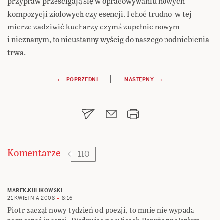
przypraw prześcigają się w opracowywaniu nowych
kompozycji ziołowych czy esencji. I choć trudno w tej
mierze zadziwić kucharzy czymś zupełnie nowym
i nieznanym, to nieustanny wyścig do naszego podniebienia
trwa.
Nawigacja
|
← POPRZEDNI
NASTĘPNY →
wpisu
Komentarze
110
MAREK.KULIKOWSKI
21 KWIETNIA 2008
8:16
Piotr zaczął nowy tydzień od poezji, to mnie nie wypada