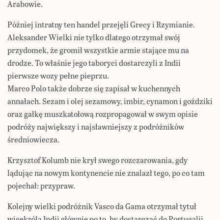
Arabowie.
Później intratny ten handel przejęli Grecy i Rzymianie.
Aleksander Wielki nie tylko dlatego otrzymał swój
przydomek, że gromił wszystkie armie stające mu na
drodze. To właśnie jego taboryci dostarczyli z Indii
pierwsze wozy pełne pieprzu.
Marco Polo także dobrze się zapisał w kuchennych
annałach. Sezam i olej sezamowy, imbir, cynamon i goździki
oraz gałkę muszkatołową rozpropagował w swym opisie
podróży największy i najsławniejszy z podróżników
średniowiecza.
Krzysztof Kolumb nie krył swego rozczarowania, gdy
lądując na nowym kontynencie nie znalazł tego, po co tam
pojechał: przypraw.
Kolejny wielki podróżnik Vasco da Gama otrzymał tytuł
wicekróla Indii głównie po to, by dostarczać do Portugalii