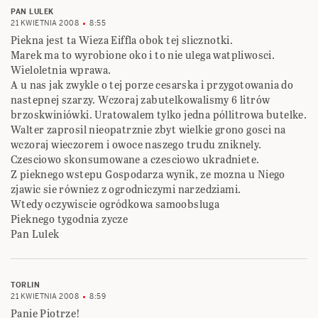
PAN LULEK
21 KWIETNIA 2008
8:55
Piekna jest ta Wieza Eiffla obok tej slicznotki.
Marek ma to wyrobione oko i to nie ulega watpliwosci.
Wieloletnia wprawa.
A u nas jak zwykle o tej porze cesarska i przygotowania do
nastepnej szarzy. Wczoraj zabutelkowalismy 6 litrów
brzoskwiniówki. Uratowalem tylko jedna póllitrowa butelke.
Walter zaprosil nieopatrznie zbyt wielkie grono gosci na
wczoraj wieczorem i owoce naszego trudu zniknely.
Czesciowo skonsumowane a czesciowo ukradniete.
Z pieknego wstepu Gospodarza wynik, ze mozna u Niego
zjawic sie równiez z ogrodniczymi narzedziami.
Wtedy oczywiscie ogródkowa samoobsluga
Pieknego tygodnia zycze
Pan Lulek
TORLIN
21 KWIETNIA 2008
8:59
Panie Piotrze!