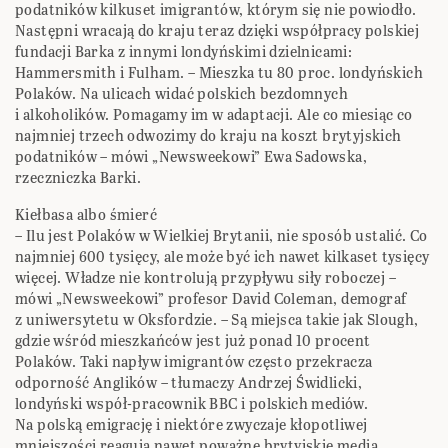
podatników kilkuset imigrantów, którym się nie powiodło.
Następni wracają do kraju teraz dzięki współpracy polskiej
fundacji Barka z innymi londyńskimi dzielnicami:
Hammersmith i Fulham. – Mieszka tu 80 proc. londyńskich
Polaków. Na ulicach widać polskich bezdomnych
i alkoholików. Pomagamy im w adaptacji. Ale co miesiąc co
najmniej trzech odwozimy do kraju na koszt brytyjskich
podatników – mówi „Newsweekowi” Ewa Sadowska,
rzeczniczka Barki.
Kiełbasa albo śmierć
– Ilu jest Polaków w Wielkiej Brytanii, nie sposób ustalić. Co
najmniej 600 tysięcy, ale może być ich nawet kilkaset tysięcy
więcej. Władze nie kontrolują przypływu siły roboczej –
mówi „Newsweekowi” profesor David Coleman, demograf
z uniwersytetu w Oksfordzie. – Są miejsca takie jak Slough,
gdzie wśród mieszkańców jest już ponad 10 procent
Polaków. Taki napływ imigrantów często przekracza
odporność Anglików – tłumaczy Andrzej Świdlicki,
londyński współ-pracownik BBC i polskich mediów.
Na polską emigrację i niektóre zwyczaje kłopotliwej
mniejszości reagują nawet poważne brytyjskie media.