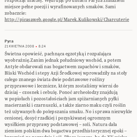
rozpocząć inaczej. Wędrując po ulicach Paryża znalazłem
miejsce pełne poezji i wyrafinowanych smaków. Sami
zobaczcie:
http://picasaweb.google.pl/Marek.Kulikowski/Charcuterie
Pyra
21 KWIETNIA 2008
8:24
Świetna opowieść, pachnąca egzotyką i rozpalająca
wyobraźnię.Zanim jednak południowy wschód, a potem
Antyle obdarowali nas bogactwem zapachów i smaków,
Bliski Wschód i stepy Azji Środkowej wprowadziły na stoły
całego znanego świata dwie podstawowe rośliny
przyprawowe i lecznicze, którym zostaliśmy wierni do
dzisiaj – czosnek i cebulę. Ponoć archeolodzy znajdują
w popiołach i pozostałościach jam spiżarnianych pyłki
macierzanki i czarnuszki, a także ziarno maku czyli roślin
też używanych do polepszania smaku. No i sprawa niezwykle
cenionej, dosyć rzadkiej i pozyskiwanej ogromnym
wysiłkiem przyprawy podstawowej – soli. Natura dała
ziemiom polskim dwa bogactwa przedhistorycznej epoki –