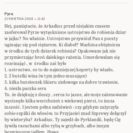
Pyra
21 KWIETNIA 2008
11:42
Hej, pamiętacie, że Arkadius przed niejakim czasem
zaoferował Pyrze wytęsknione ustrojstwo do robienia dziur
w jajku? No właśnie. Ustrojstwo przywiózł Pan z poczty
uginając się pod ciężarem. Ki diabeł? Machina oblężnicza
w środku do tych dziurek robienia? Opakowane jak nie
przymierzając broń dalekiego rażenia. Umordowałam się
rozcinająć , w środku zaś było
1. ustrostwo, co to do najmniejszej koperty by wlazło,
2. 2 butelki wina (w tym jedno musujące)
3. kilka buteleczek likieru ziołowego na dobre trawienie,
4. niezła paczka sera
To, że dziękuję z duszy , serca to jasne, ale moje zażenowanie
wycisnęło kilka westchnień z wiekowej piersi, to insza
inszość. I jestem pełna zadziwień : czy gdybym zażyczyła
sobie szpilki do włosów, to Przyjaciel znad Szprewy dołączył
by wieloryba? Arkadius, Ty zajedź do Pyrklandii, będę Cię
żywiła racuchami albo rybą w grzybach, albo innym
bezmięsnym jadłem. Howg