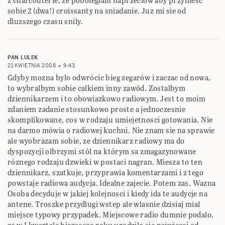
z charcouterie, ze poboieglam naprzeciow aby przyniesc
sobie 2 (dwa!) croissanty na sniadanie. Juz mi sie od
dluzszego czasu snily.
PAN LULEK
21 KWIETNIA 2008
9:43
Gdyby mozna bylo odwrócic bieg zegarów i zaczac od nowa,
to wybralbym sobie calkiem inny zawód. Zostalbym
dziennikarzem i to obowiazkowo radiowym. Jest to moim
zdaniem zadanie stosunkowo proste a jednoczesnie
skomplikowane, cos w rodzaju umiejetnosci gotowania. Nie
na darmo mówia o radiowej kuchni. Nie znam sie na sprawie
ale wyobrazam sobie, ze dziennikarz radiowy ma do
dyspozycji olbrzymi stól na którym sa zmagazynowane
róznego rodzaju dzwieki w postaci nagran. Miesza to ten
dziennikarz, szatkuje, przyprawia komentarzami i z tego
powstaje radiowa audycja. Idealne zajecie. Potem zas, Wazna
Osoba decyduje w jakiej kolejnosci i kiedy ida te audycje na
antene. Troszke przydlugi wstep ale wlasnie dzisiaj mial
miejsce typowy przypadek. Miejscowe radio dumnie podalo,