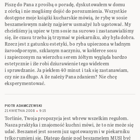
Piszę do Pana z prośbą o poradę, dyskutowałem w domu
z córką i nie mogliśmy dojść do porozumienia. Wszystkie
dostępne moje książki kucharskie mówią, że rybę w sosie
beszamelowym należy najpierw usmażyć lub ugotować. My
chcieliśmy ją upiec w tym sosie na surowo i zastanawialiśmy
się, ile czasu trzeba ją trzymać w piekarniku, aby była dobra.
Rzecz jest z gatunku estetyki, bo ryba upieczona w ładnym
żaroodpornym, szklanym naczyniu, w kołderce sosu
i zapieczonym na wierzchu serem żółtym wygląda bardzo
estetycznie i źle robi dziurawienie tego widelcem
i sprawdzanie. Ja piekłem 40 minut i tak się zastanawiam,
czy nie za długo. A ile należy Pana zdaniem? Nie chcę
eksperymentować.
PIOTR ADAMCZEWSKI
21 KWIETNIA 2008
9:15
Torlinie, Twoja propozycja jest wbrew wszelkim regułom.
Nasza praktyka i znajomość kuchni mówi, że to nie może się
udać. Beszamel jest sosem juz ugotowanym i w piekarniku
tylko rumieni się. Dlatego danie pod beszamelem MUSI być