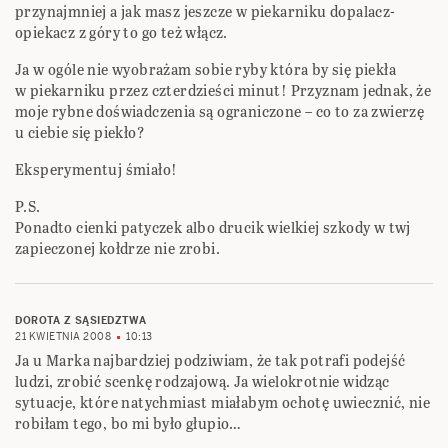
przynajmniej a jak masz jeszcze w piekarniku dopalacz-
opiekacz z góry to go też włącz.
Ja w ogóle nie wyobrażam sobie ryby która by się piekła
w piekarniku przez czterdzieści minut! Przyznam jednak, że
moje rybne doświadczenia są ograniczone – co to za zwierzę
u ciebie się piekło?
Eksperymentuj śmiało!
P.S.
Ponadto cienki patyczek albo drucik wielkiej szkody w twj
zapieczonej kołdrze nie zrobi.
DOROTA Z SĄSIEDZTWA
21 KWIETNIA 2008
10:13
Ja u Marka najbardziej podziwiam, że tak potrafi podejść
ludzi, zrobić scenkę rodzajową. Ja wielokrotnie widząc
sytuacje, które natychmiast miałabym ochotę uwiecznić, nie
robiłam tego, bo mi było głupio…