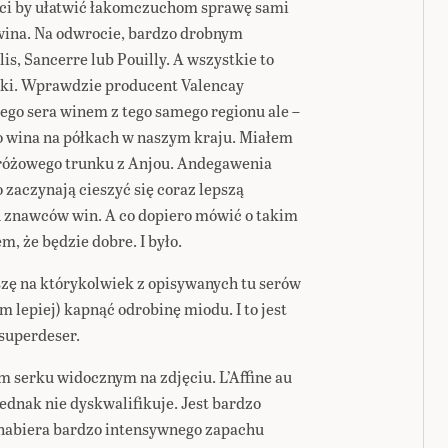
enci by ułatwić łakomczuchom sprawę sami
wina. Na odwrocie, bardzo drobnym
is, Sancerre lub Pouilly. A wszystkie to
runki. Wprawdzie producent Valencay
ego sera winem z tego samego regionu ale –
o wina na półkach w naszym kraju. Miałem
 różowego trunku z Anjou. Andegawenia
o zaczynają cieszyć się coraz lepszą
 znawców win. A co dopiero mówić o takim
m, że będzie dobre. I było.
oszę na którykolwiek z opisywanych tu serów
m lepiej) kapnąć odrobinę miodu. I to jest
 superdeser.
m serku widocznym na zdjęciu. L’Affine au
jednak nie dyskwalifikuje. Jest bardzo
o nabiera bardzo intensywnego zapachu