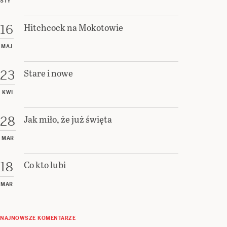
STY
Hitchcock na Mokotowie
16
MAJ
Stare i nowe
23
KWI
Jak miło, że już święta
28
MAR
Co kto lubi
18
MAR
NAJNOWSZE KOMENTARZE