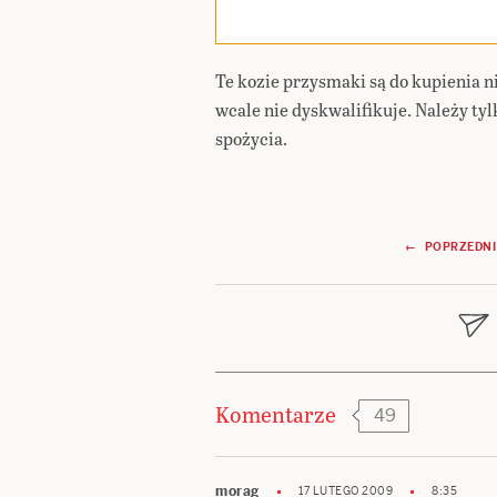
Te kozie przysmaki są do kupienia n
wcale nie dyskwalifikuje. Należy ty
spożycia.
Nawigacja
← POPRZEDNI
wpisu
Komentarze
49
morag
17 LUTEGO 2009
8:35