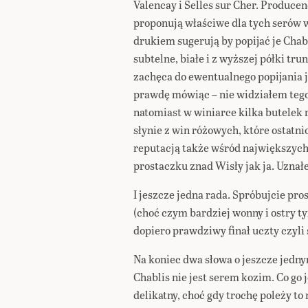
Valencay i Selles sur Cher. Produc
proponują właściwe dla tych serów 
drukiem sugerują by popijać je Chabl
subtelne, białe i z wyższej półki t
zachęca do ewentualnego popijania j
prawdę mówiąc – nie widziałem teg
natomiast w winiarce kilka butelek
słynie z win różowych, które ostatni
reputacją także wśród największych
prostaczku znad Wisły jak ja. Uznałe
I jeszcze jedna rada. Spróbujcie pr
(choć czym bardziej wonny i ostry ty
dopiero prawdziwy finał uczty czyli
Na koniec dwa słowa o jeszcze jedny
Chablis nie jest serem kozim. Co go 
delikatny, choć gdy trochę poleży t