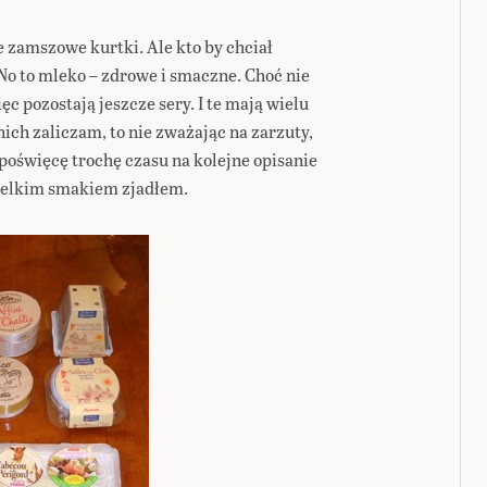
e zamszowe kurtki. Ale kto by chciał
No to mleko – zdrowe i smaczne. Choć nie
ęc pozostają jeszcze sery. I te mają wielu
nich zaliczam, to nie zważając na zarzuty,
 poświęcę trochę czasu na kolejne opisanie
 wielkim smakiem zjadłem.