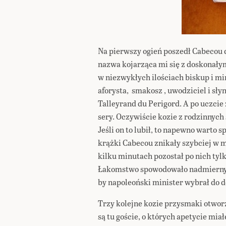
Na pierwszy ogień poszedł Cabecou
nazwa kojarząca mi się z doskonały
w niezwykłych ilościach biskup i mi
aforysta, smakosz , uwodziciel i sł
Talleyrand du Perigord. A po uczcie
sery. Oczywiście kozie z rodzinnych 
Jeśli on to lubił, to napewno warto 
krążki Cabecou znikały szybciej w 
kilku minutach pozostał po nich tyl
Łakomstwo spowodowało nadmierny 
by napoleoński minister wybrał do d
Trzy kolejne kozie przysmaki otwo
są tu goście, o których apetycie mia