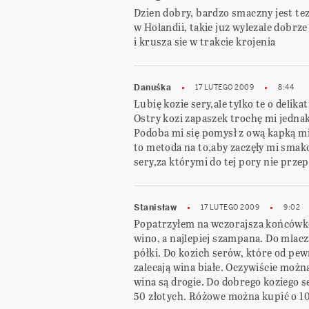
Dzien dobry, bardzo smaczny jest tez
w Holandii, takie juz wylezale dobrze 
i krusza sie w trakcie krojenia
Danuśka
17 LUTEGO 2009
8:44
Lubię kozie sery,ale tylko te o deli
Ostry kozi zapaszek trochę mi jedna
Podoba mi się pomysł z ową kapką m
to metoda na to,aby zaczęły mi smak
sery,za którymi do tej pory nie prze
Stanisław
17 LUTEGO 2009
9:02
Popatrzyłem na wczorajsza końcówke
wino, a najlepiej szampana. Do mlaczn
półki. Do kozich serów, które od pe
zalecają wina białe. Oczywiście można
wina są drogie. Do dobrego koziego s
50 złotych. Różowe można kupić o 10 