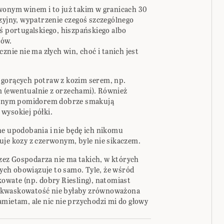
wonym winem i to już takim w granicach 30
zyjny, wypatrzenie czegoś szczególnego
ś portugalskiego, hiszpańskiego albo
rów.
znie nie ma złych win, choć i tanich jest
 gorących potraw z kozim serem, np.
 (ewentualnie z orzechami). Również
szonym pomidorem dobrze smakują
wysokiej półki.
ne upodobania i nie będę ich nikomu
uje kozy z czerwonym, byle nie sikaczem.
ez Gospodarza nie ma takich, w których
ch obowiązuje to samo. Tyle, że wśród
kowate (np. dobry Riesling), natomiast
 kwaskowatość nie byłaby zrównoważona
mietam, ale nic nie przychodzi mi do głowy