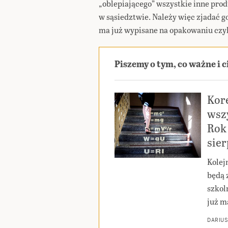
„oblepiającego” wszystkie inne pr
w sąsiedztwie. Należy więc zjadać 
ma już wypisane na opakowaniu czyl
Piszemy o tym, co ważne i 
Kor
wszy
Rok 
sie
Kolej
będą 
szkoln
już m
DARIUS