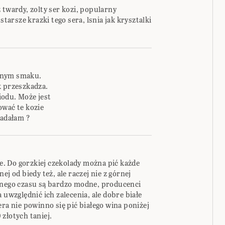
 twardy, zolty ser kozi, popularny
starsze krazki tego sera, lsnia jak krysztalki
katnym smaku.
k przeszkadza.
iodu. Może jest
ować te kozie
padałam ?
. Do gorzkiej czekolady można pić każde
ej od biedy też, ale raczej nie z górnej
wnego czasu są bardzo modne, producenci
 uwzględnić ich zalecenia, ale dobre białe
era nie powinno się pić białego wina poniżej
złotych taniej.