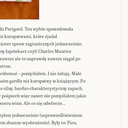
 du Perigord. Ten wybór spowodowała
mi kuropatwami, które zjadał
nister spraw zagranicznych jednocześnie,
ynny łapówkarz czyli Charles Maurice
 zawsze ale to naprawdę zawsze sięgał po
stron.
spróbować – pomyślałem. I nie żałuję. Małe
moim gardle niż kuropatwy w książęcym. Po
ko silny, bardzo charakterystyczny zapach.
pośpiech więc nawet nie pomyślałem jakie
eseru wino. Ale co się odwlecze…
rzyłem jednocześnie (usprawiedliwieniem
łem słuszne wyobrażenie). Były to: Pico,