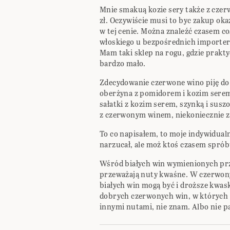
Mnie smakuą kozie sery także z czer
zł. Oczywiście musi to byc zakup oka
w tej cenie. Można znaleźć czasem co
włoskiego u bezpośrednich importe
Mam taki sklep na rogu, gdzie praktyc
bardzo mało.
Zdecydowanie czerwone wino piję do
oberżyna z pomidorem i kozim serem
sałatki z kozim serem, szynką i su
z czerwonym winem, niekoniecznie z 
To co napisałem, to moje indywidual
narzucał, ale moż ktoś czasem sprób
Wśród białych win wymienionych prz
przeważają nuty kwaśne. W czerwony
białych win mogą być i droższe kwas
dobrych czerwonych win, w których
innymi nutami, nie znam. Albo nie pa