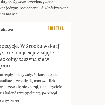
odukty spożywcze przechowywane
go na jednym posiedzeniu. A właściwe wino
i w nazwie.
ciekawe
epetycje. W środku wakacji
stkie miejsca już zajęte.
szkolny zaczyna się w
rpniu
ne rządy obiecywały, że korepetycje
zanikać, a zrobiły się masowe. Rok
y jeszcze się nie zaczął, a nauczyciele
ają kalendarz wypełniony po brzegi.
Z CHĘTKOWSKI