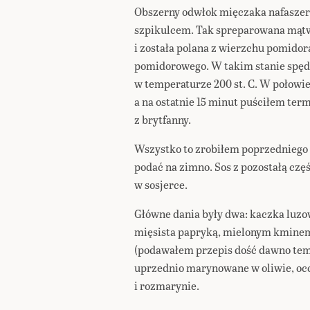
Obszerny odwłok mięczaka nafaszer
szpikulcem. Tak spreparowana mątwa
i została polana z wierzchu pomidora
pomidorowego. W takim stanie spędz
w temperaturze 200 st. C. W połowie
a na ostatnie 15 minut puściłem ter
z brytfanny.
Wszystko to zrobiłem poprzedniego 
podać na zimno. Sos z pozostałą częś
w sosjerce.
Główne dania były dwa: kaczka luz
mięsista papryką, mielonym kminem
(podawałem przepis dość dawno temu
uprzednio marynowane w oliwie, occ
i rozmarynie.