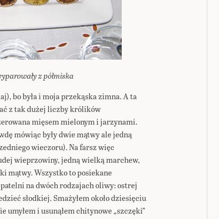
wyparowały z półmiska
aj), bo była i moja przekąska zimna. A ta
ać z tak dużej liczby królików
szerowana mięsem mielonym i jarzynami.
wdę mówiąc były dwie mątwy ale jedną
edniego wieczoru). Na farsz więc
udej wieprzowiny, jedną wielką marchew,
cki mątwy. Wszystko to posiekane
atelni na dwóch rodzajach oliwy: ostrej
iedzieć słodkiej. Smażyłem około dziesięciu
ie umyłem i usunąłem chitynowe „szczęki”