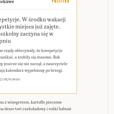
ciekawe
epetycje. W środku wakacji
stkie miejsca już zajęte.
szkolny zaczyna się w
rpniu
ne rządy obiecywały, że korepetycje
zanikać, a zrobiły się masowe. Rok
y jeszcze się nie zaczął, a nauczyciele
ają kalendarz wypełniony po brzegi.
Z CHĘTKOWSKI
na z winegretem, kartofle pieczone
na deser tort czekoladowy i rożki babuni