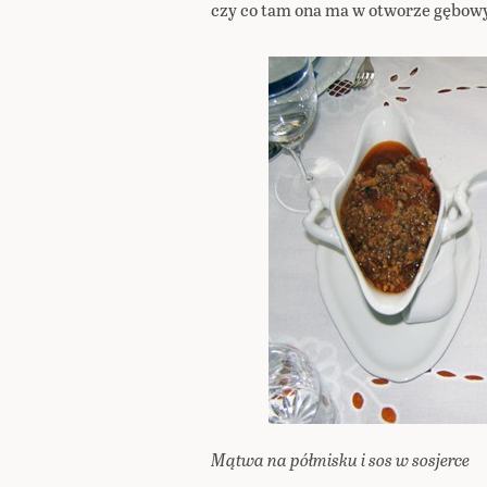
czy co tam ona ma w otworze gębow
Mątwa na półmisku i sos w sosjerce