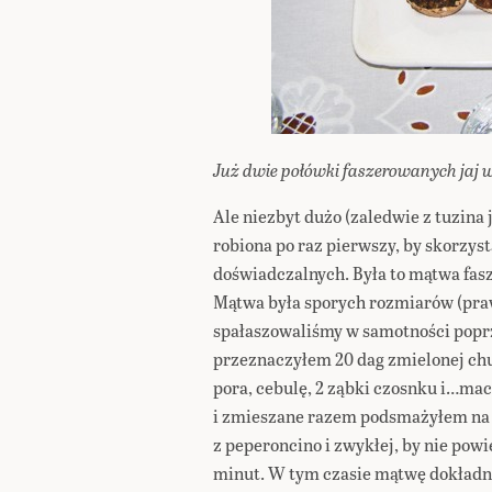
Już dwie połówki faszerowanych jaj 
Ale niezbyt dużo (zaledwie z tuzina j
robiona po raz pierwszy, by skorzyst
doświadczalnych. Była to mątwa fa
Mątwa była sporych rozmiarów (pra
spałaszowaliśmy w samotności poprz
przeznaczyłem 20 dag zmielonej ch
pora, cebulę, 2 ząbki czosnku i…ma
i zmieszane razem podsmażyłem na p
z peperoncino i zwykłej, by nie pow
minut. W tym czasie mątwę dokładn