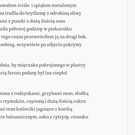
owałem ściśle i spiąłem metalowym
 trafiła do brytfanny z odrobiną oliwy
mi z puszki z dużą ilością sosu
iła półtorej godziny w piekarniku
 tego czasu przewróciłem ją na drugi bok,
moobieg, oczywiście po zdjęciu pokrywy
dnia, by mięczaka pokrojonego w plastry
cią farszu podany był (na ciepło)
owana z rodzynkami, grzybami mun, słodką
 rzymskim, cayenną i dużą ilością cukru
) oraz kotleciki jagnięce z kostką
ie balsamicznym, soku z cytryny, czosnku