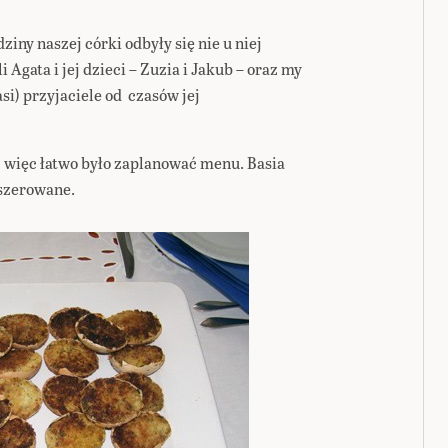
dziny naszej córki odbyły się nie u niej
i Agata i jej dzieci – Zuzia i Jakub – oraz my
asi) przyjaciele od czasów jej
h więc łatwo było zaplanować menu. Basia
aszerowane.