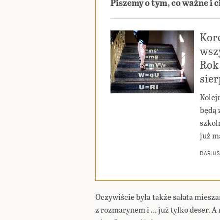
Piszemy o tym, co ważne i 
Kor
wszy
Rok 
sie
Kolej
będą 
szkoln
już m
DARIUS
Oczywiście była także sałata miesza
z rozmarynem i … już tylko deser. A 