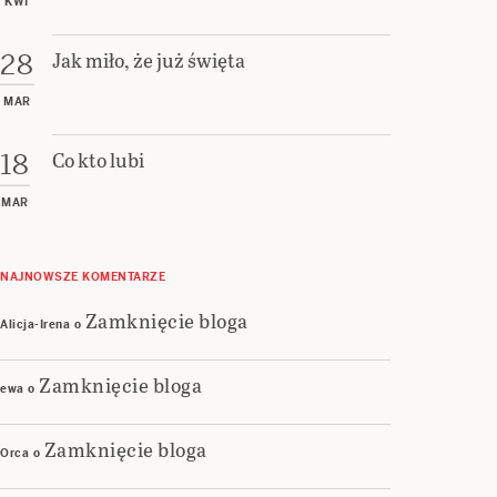
KWI
Jak miło, że już święta
28
MAR
Co kto lubi
18
MAR
NAJNOWSZE KOMENTARZE
Zamknięcie bloga
Alicja-Irena
o
Zamknięcie bloga
ewa
o
Zamknięcie bloga
Orca
o