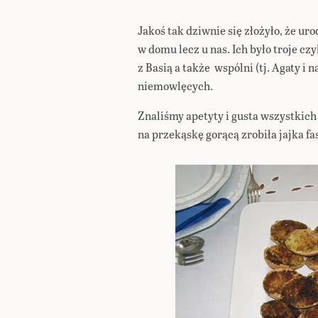
Jakoś tak dziwnie się złożyło, że uro
w domu lecz u nas. Ich było troje czyl
z Basią a także wspólni (tj. Agaty i n
niemowlęcych.
Znaliśmy apetyty i gusta wszystkic
na przekąskę gorącą zrobiła jajka f