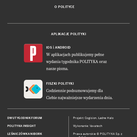
O POLITYCE
APLIKACJE POLITYKI
i
IOS
ANDROID
W aplikacjach publikujemy pełne
wydania tygodnika POLITYKA oraz
nasze pisma.
FISZKI POLITYKI
Codziennie podsumowujemy dla
Ciebie najważniejsze wydarzenia dnia.
DWUTYGODNIK FORUM
Projekt:
Cogision
,
Ładne Halo
POLITYKA INSIGHT
Wykonanie: Vavatech
LEŚNICZÓWKA NIBORK
Prawa autorskie © POLITYKA Sp. z