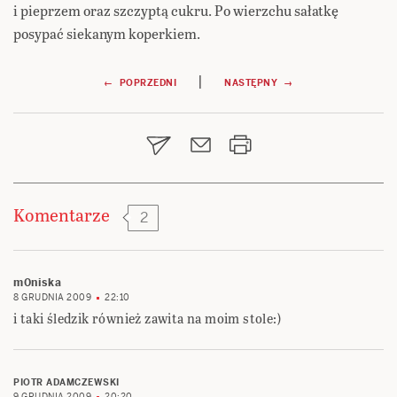
i pieprzem oraz szczyptą cukru. Po wierzchu sałatkę
posypać siekanym koperkiem.
Nawigacja
|
← POPRZEDNI
NASTĘPNY →
wpisu
Komentarze
2
m0niska
8 GRUDNIA 2009
22:10
i taki śledzik również zawita na moim stole:)
PIOTR ADAMCZEWSKI
9 GRUDNIA 2009
20:20