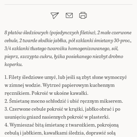
8 płatów śledziowych (pojedynczych filetów), 2 małe czerwone
cebule, 2 twarde słodkie jabłka, pół szklanki śmietany 30-proc.,
3/4 szklanki tłustego twarożku homogenizowanego, sól,
pieprz, szczypta cukru, łyżka posiekanego niezbyt drobno
koperku.
1. Filety śledziowe umyć, lub jeśli są zbyt słone wymoczyć
w zimnej wodzie. Wytrzeć papierowym kuchennym
ręcznikiem. Pokroić w ukośne kawałki.
2. Śmietanę mocno schłodzić i ubić ręcznym mikserem.
3. Czerwone cebule pokroić w krążki, jabłko obrać i po
usunięciu gniazd nasiennych pokroić w plasterki.
4. Wymieszać bitą śmietanę z twarożkiem, pokrojoną
cebulą i jabłkiem, kawałkami śledzia, doprawić solą