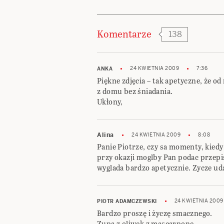
Komentarze
138
24 KWIETNIA 2009
7:36
ANKA
Piękne zdjęcia – tak apetyczne, że od
z domu bez śniadania.
Ukłony,
Alina
24 KWIETNIA 2009
8:08
Panie Piotrze, czy sa momenty, kiedy
przy okazji moglby Pan podac przep
wyglada bardzo apetycznie. Zycze ud
24 KWIETNIA 2009
PIOTR ADAMCZEWSKI
Bardzo proszę i życzę smacznego.
Zupa z oliwek z mascarpone