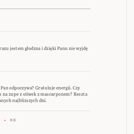
 razu jestem głodzna i dzięki Panu nie wyjdę
 Pan odpoczywa? Gratuluje energii. Czy
is na zupe z oliwek z mascarponem? Reszta
anych najblizszych dni.
8:11