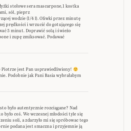
 łyżki stołowe sera mascarpone,1 kostka
ami, sól, pieprz
cej wodzie (1/4 l). Oliwki przez minutę
j prędkości i wrzucić do gotującego się
ować 5 minut. Doprawić solą i świeżo
one i zupę zmiksować. Podawać
 Piotrze jest Pan usprawiedliwiony!
nie. Podobnie jak Pani Basia wybrałabym
sto było autentycznie rozciągane? Nad
o było coś. We wczesnej młodości tyle się
zeniu soli, a zdarzyło mi się spróbowac tego
nie podana jest smaczna i przyjemnie ją