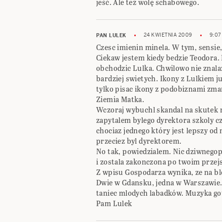
jeść. Ale też wolę schabowego.
24 KWIETNIA 2009
9:07
PAN LULEK
Czesc imienin minela. W tym, sensie, 
Ciekaw jestem kiedy bedzie Teodora. 
obchodzic Lulka. Chwilowo nie znala
bardziej swietych. Ikony z Lulkiem j
tylko pisac ikony z podobiznami zma
Ziemia Matka.
Wczoraj wybuchl skandal na skutek m
zapytalem bylego dyrektora szkoly 
chociaz jednego który jest lepszy od n
przeciez byl dyrektorem.
No tak, powiedzialem. Nic dziwnegop
i zostala zakonczona po twoim przej
Z wpisu Gospodarza wynika, ze na bl
Dwie w Gdansku, jedna w Warszawie.
taniec mlodych labadków. Muzyka got
Pam Lulek