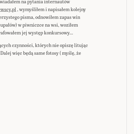
owiadałem na pytania internautów
wscy.pl
, wymyśliłem i napisałem kolejny
ierzystego pisma, odnowiłem zapas win
 upałów) w piwniczce na wsi, woziłem
grafowałem jej występ konkursowy…
cych czynności, których nie opiszę litując
Dalej więc będą same fotosy ( myślę, że