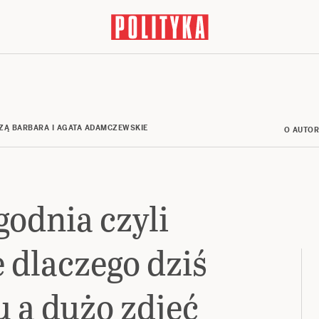
ZĄ BARBARA I AGATA ADAMCZEWSKIE
O AUTO
godnia czyli
 dlaczego dziś
u a dużo zdjęć