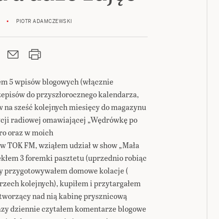
PIOTR ADAMCZEWSKI
em 5 wpisów blogowych (włącznie
zepisów do przyszłorocznego kalendarza,
w na sześć kolejnych miesięcy do magazynu
ycji radiowej omawiającej „Wędrówkę po
ro oraz w moich
 w TOK FM, wziąłem udział w show „Mała
ekłem 3 foremki pasztetu (uprzednio robiąc
azy przygotowywałem domowe kolacje (
rzech kolejnych), kupiłem i przytargałem
tworzący nad nią kabinę prysznicową
 razy dziennie czytałem komentarze blogowe