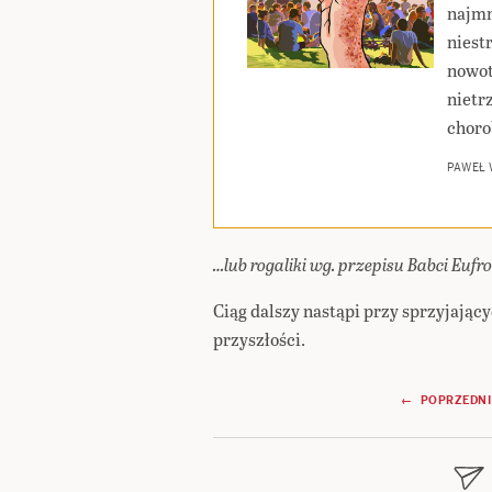
najmn
niest
nowot
nietr
choro
PAWEŁ
…lub rogaliki wg. przepisu Babci Eufr
Ciąg dalszy nastąpi przy sprzyjając
przyszłości.
Nawigacja
← POPRZEDNI
wpisu