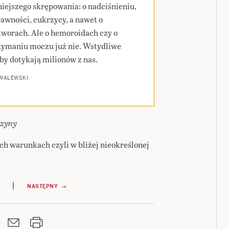
iejszego skrępowania: o nadciśnieniu,
rawności, cukrzycy, a nawet o
worach. Ale o hemoroidach czy o
zymaniu moczu już nie. Wstydliwe
by dotykają milionów z nas.
 WALEWSKI
ozyny
ych warunkach czyli w bliżej nieokreślonej
|
NASTĘPNY →