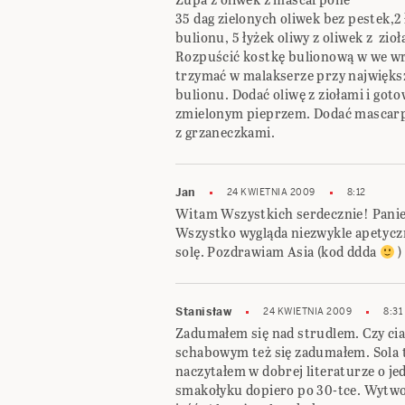
35 dag zielonych oliwek bez pestek,2
bulionu, 5 łyżek oliwy z oliwek z zioł
Rozpuścić kostkę bulionową w we wrzą
trzymać w malakserze przy największe
bulionu. Dodać oliwę z ziołami i got
zmielonym pieprzem. Dodać mascarp
z grzaneczkami.
Jan
24 KWIETNIA 2009
8:12
Witam Wszystkich serdecznie! Panie
Wszystko wygląda niezwykle apetycz
solę. Pozdrawiam Asia (kod ddda
)
Stanisław
24 KWIETNIA 2009
8:31
Zadumałem się nad strudlem. Czy cia
schabowym też się zadumałem. Sola t
naczytałem w dobrej literaturze o jed
smakołyku dopiero po 30-tce. Wytwor