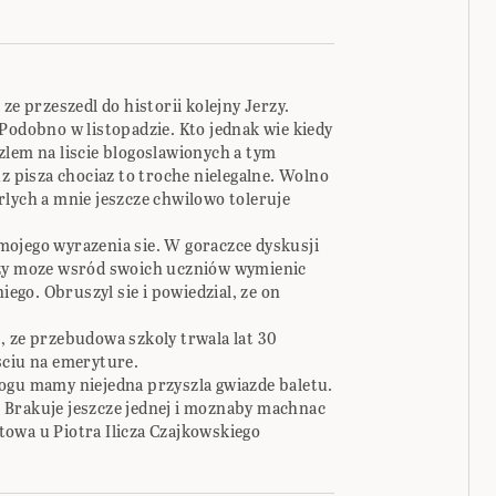
ze przeszedl do historii kolejny Jerzy.
Podobno w listopadzie. Kto jednak wie kiedy
zlem na liscie blogoslawionych a tym
uz pisza chociaz to troche nielegalne. Wolno
rlych a mnie jeszcze chwilowo toleruje
ojego wyrazenia sie. W goraczce dyskusji
czy moze wsród swoich uczniów wymienic
iego. Obruszyl sie i powiedzial, ze on
, ze przebudowa szkoly trwala lat 30
sciu na emeryture.
ogu mamy niejedna przyszla gwiazde baletu.
 Brakuje jeszcze jednej i moznaby machnac
owa u Piotra Ilicza Czajkowskiego