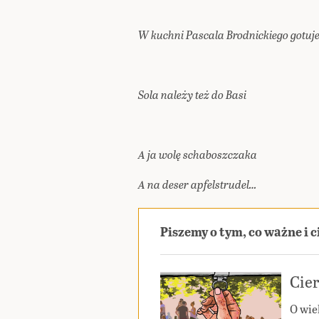
W kuchni Pascala Brodnickiego gotuj
Sola należy też do Basi
A ja wolę schaboszczaka
A na deser apfelstrudel…
Piszemy o tym, co ważne i 
Cier
O wie