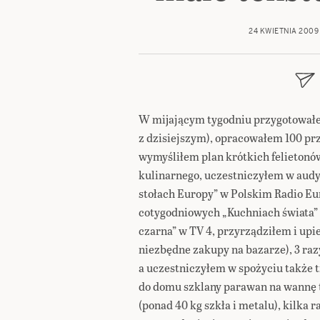
24 KWIETNIA 2009
W mijającym tygodniu przygotował
z dzisiejszym), opracowałem 100 pr
wymyśliłem plan krótkich felietonó
kulinarnego, uczestniczyłem w aud
stołach Europy” w Polskim Radio Eu
cotygodniowych „Kuchniach świata”
czarna” w TV 4, przyrządziłem i upi
niezbędne zakupy na bazarze), 3 r
a uczestniczyłem w spożyciu także t
do domu szklany parawan na wannę 
(ponad 40 kg szkła i metalu), kilka