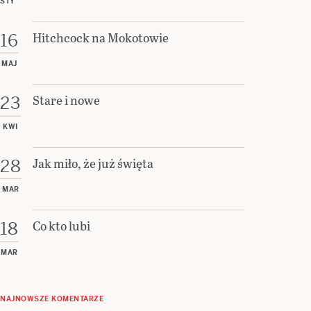
STY
Hitchcock na Mokotowie
16
MAJ
Stare i nowe
23
KWI
Jak miło, że już święta
28
MAR
Co kto lubi
18
MAR
NAJNOWSZE KOMENTARZE