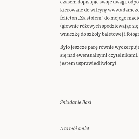
czasem dopisując swoje uwagi, odp
kierowane do witryny
www.adamcze
felieton „Za stołem” do mojego mac
(głównie różowych spodziewając się
wnuczkę do szkoły baletowej i foto
Było jeszcze parę równie wyczerpują
się nad ewentualnymi czytelnikami. 
jestem usprawiedliwiony):
Śniadanie Basi
A to mój omlet