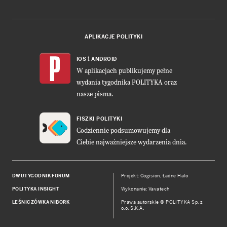
APLIKACJE POLITYKI
i
IOS
ANDROID
W aplikacjach publikujemy pełne
wydania tygodnika POLITYKA oraz
nasze pisma.
FISZKI POLITYKI
Codziennie podsumowujemy dla
Ciebie najważniejsze wydarzenia dnia.
DWUTYGODNIK FORUM
Projekt:
Cogision
,
Ładne Halo
POLITYKA INSIGHT
Wykonanie: Vavatech
LEŚNICZÓWKA NIBORK
Prawa autorskie © POLITYKA Sp. z
o.o. S.K.A.