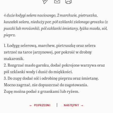
4 duże łodygi selera naciowego, 2 marchwie, pietruszka,
kawałek selera, nieduży por, pół szklanki zielonego groszku (z
puszki lub mrożonki), pól szklanki śmietany, łyżka masła, sól,
pieprz.
1. Łodygę selerową, marchew, pietruszkę oraz selera
zetrzeć na tarce jarzynowej, por pokroić w drobny
makaronik.
2. Rozgrzać masło garnku, dodać pokrojone warzywa oraz
pól szklanki wody i dusić do miękkości.
3. Do zupy dodać sól i odrobinę pieprzu oraz śmietanę.
Mocno zagrzać, nie dopuszczać do zagotowania.
Zupę można podać z grzankami lub ryżem.
Nawigacja
|
← POPRZEDNI
NASTĘPNY →