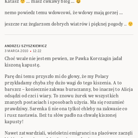
Katasz
… masz ciekawy blog …
nemo powiedz temu wdowcowi, że wdowy mają gorzej …
jeszcze raz żeglarzom dobrych wiatrów i pięknej pogody ..
ANDRZEJ SZYSZKIEWICZ
3 MARCA 2010
12:22
Choć wcale nie jestem pewien, ze Pawka Korczagin jadał
kiszoną kapustę.
Parę dni temu przyszło mi do głowy, że my Polacy
przykładamy chyba zby dużo wagi do tego kiszenia. A to
barszcz – koniecznie zakwas buraczanny, bo inaczej to Alicja
odsądzi od czci i wiary. To znowu żurek we wszystkich
znanych postaciach i sposobach użycia. Ma się rozumieć
prawdziwy. Sarenka (i nie ona tylko) chleby na zakwasie co
i rusz nastawia. Ileż tu słów padło na chwałę kiszonej
kapusty!
Nawet zatwardziali, wieloletni emigranci na placówce zaczęli