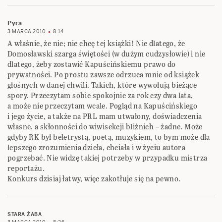
Pyra
3 MARCA 2010
8:14
A właśnie, że nie; nie chcę tej książki! Nie dlatego, że
Domosławski szarga świętości (w dużym cudzysłowie) i nie
dlatego, żeby zostawić Kapuścińskiemu prawo do
prywatności. Po prostu zawsze odrzuca mnie od książek
głośnych w danej chwili. Takich, które wywołują bieżące
spory. Przeczytam sobie spokojnie za rok czy dwa lata,
a może nie przeczytam wcale. Pogląd na Kapuścińskiego
i jego życie, a także na PRL mam utwałony, doświadczenia
własne, a skłonności do wiwisekcji bliźnich – żadne. Może
gdyby RK był beletrystą, poetą, muzykiem, to bym może dla
lepszego zrozumienia dzieła, chciała i w życiu autora
pogrzebać. Nie widzę takiej potrzeby w przypadku mistrza
reportażu.
Konkurs dzisiaj łatwy, więc zakotłuje się na pewno.
STARA ŻABA