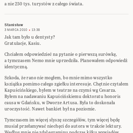
a nie 250 tys. turystów z całego świata.
Stanisław
3 MARCA 2010
13:38
Jak tam było u dentysty?
Gratulacje, Kasiu.
Chciałem odpowiedzieć na pytanie o pierwszą surówkę,
a tymczasem Nemo mnie uprzedziła. Planowałem odpowiedź
identyczną.
Szkoda, że rano nie mogłem, bo mnie mimo wszystko
ksziążka pomimo całego zgiełku interesuje. Chętnie czytałem
Kapuścińskiego, byłem w teatrze na czymś wg Cesarza.
Byłem na nadawaniu Kapuścińskiemu doktoratu honoris
causa w Gdańsku, w Dworze Artusa. Była to doskonała
uroczystość. Nawet bankiet był na poziomie.
Tymczasem im więcej słyszę szczegółów, tym więcej będę
musiał przełamywać niechęci do autora w trakcie lektury.
Według mnie nie zdał egzaminu podczas kilku wywiadów