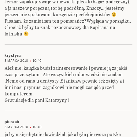
Jerzor zapakuje swoje w niewielki plecak (bagaż podręczny),
a ja nasze w poręczną torbę podróżną. Znaczy… jesteśmy
jeszcze nie spakowani, ku zgrozie perfekcjonistów
Pisałam, że zamiotłam ten pomarańcz?Wygląda w porządku.
Chociaż byłby to znak rozpoznawczy dla Kapitana na
lotnisku
krystyna
3 MARCA 2010
10:40
Ależ nie ,książka budzi zainteresowanie i pewnie ją za jakiś
czas przeczytam . Ale wszystkich odpowiedzi nie znałam
.Nemo od rana u dentysty ,Stanisław pewnie też zajęty a i
inni nasi prymusi zagadkowi nie mogli zasiąść przed
komputerem .
Gratulacje dla pani Katarzyny !
pluszak
3 MARCA 2010
10:40
ja bym się chętnie dowiedział, jaka była pierwsza polska