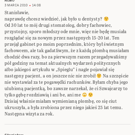
NEMO
3 MARCA 2010
14:08
Stanisławie,
naprawdę chcesz wiedzieć, jak było u dentysty?
Od 30 lat to mój drugi stomatolog, dobry fachowiec,
przystojny, sporo młodszy ode mnie, więc nie będę musiała
rozglądać się za nowym przez następnych 15-20 lat. Ten
przejął gabinet po moim poprzednim, który był świetnym
fachowcem, ale tak gadatliwym, że z każdą plombą musiałam
chodzić dwa razy, bo za pierwszym razem przegadywaliśmy
pół godziny na temat aktualnych wydarzeń politycznych
albo jakiegoś artykułu w „Spieglu” i nagle pojawiał się
następny pacjent, a on jeszcze nic nie zrobił
Na szczęście
nie wystawiał za te pogawędki rachunków. Byłam chyba jego
ulubioną pacjentką, bo zawsze narzekał, że ci Szwajcarzy to
tylko gębę rozdziawią i ani be, ani me
Dzisiaj właśnie miałam wymienianą plombę, co się ciut
ukruszyła, a była zrobiona przez niego jakieś 25 lat temu.
Następna wizyta za rok.