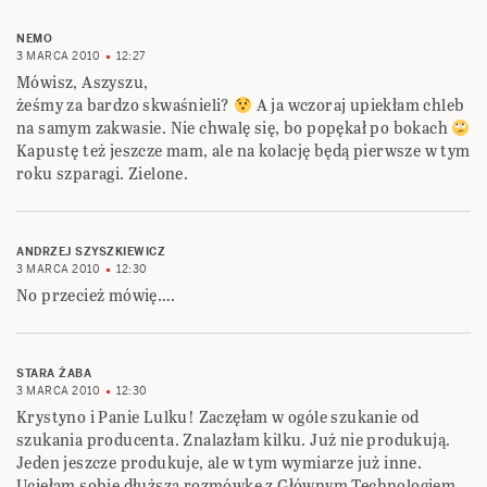
NEMO
3 MARCA 2010
12:27
Mówisz, Aszyszu,
żeśmy za bardzo skwaśnieli?
A ja wczoraj upiekłam chleb
na samym zakwasie. Nie chwalę się, bo popękał po bokach
Kapustę też jeszcze mam, ale na kolację będą pierwsze w tym
roku szparagi. Zielone.
ANDRZEJ SZYSZKIEWICZ
3 MARCA 2010
12:30
No przecież mówię….
STARA ŻABA
3 MARCA 2010
12:30
Krystyno i Panie Lulku! Zaczęłam w ogóle szukanie od
szukania producenta. Znalazłam kilku. Już nie produkują.
Jeden jeszcze produkuje, ale w tym wymiarze już inne.
Ucięłam sobie dłuższą rozmówkę z Głównym Technologiem.