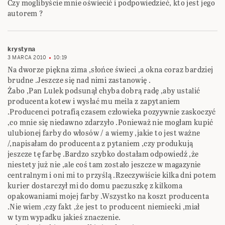
Czy moglibyście mnie oświecić i podpowiedzieć, kto jest jego
autorem ?
krystyna
3 MARCA 2010
10:19
Na dworze piękna zima ,słońce świeci ,a okna coraz bardziej
brudne .Jeszcze się nad nimi zastanowię .
Żabo ,Pan Lulek podsunął chyba dobrą radę ,aby ustalić
producenta kotew i wysłać mu meila z zapytaniem
.Producenci potrafią czasem człowieka pozyywnie zaskoczyć
,co mnie się niedawno zdarzyło .Ponieważ nie mogłam kupić
ulubionej farby do włosów / a wiemy ,jakie to jest ważne
/,napisałam do producenta z pytaniem ,czy produkują
jeszcze tę farbę .Bardzo szybko dostałam odpowiedź ,że
niestety już nie ,ale coś tam zostało jeszcze w magazynie
centralnym i oni mi to przyślą .Rzeczywiście kilka dni potem
kurier dostarczył mi do domu paczuszkę z kilkoma
opakowaniami mojej farby .Wszystko na koszt producenta
.Nie wiem ,czy fakt ,że jest to producent niemiecki ,miał
w tym wypadku jakieś znaczenie.