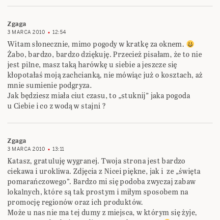
Zgaga
3 MARCA 2010
12:54
Witam słonecznie, mimo pogody w kratkę za oknem.
Żabo, bardzo, bardzo dziękuję. Przecież pisałam, że to nie
jest pilne, masz taką harówkę u siebie a jeszcze się
kłopotałaś moją zachcianką, nie mówiąc już o kosztach, aż
mnie sumienie podgryza.
Jak będziesz miała ciut czasu, to „stuknij” jaka pogoda
u Ciebie i co z wodą w stajni ?
Zgaga
3 MARCA 2010
13:11
Katasz, gratuluję wygranej. Twoja strona jest bardzo
ciekawa i urokliwa. Zdjęcia z Nicei piękne, jak i ze „święta
pomarańczowego”. Bardzo mi się podoba zwyczaj zabaw
lokalnych, które są tak prostym i miłym sposobem na
promocję regionów oraz ich produktów.
Może u nas nie ma tej dumy z miejsca, w którym się żyje,