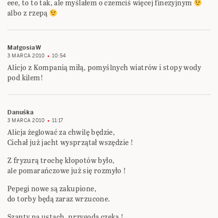
eee, to to tak, ale myślałem o czemciś więcej finezyjnym
albo z rzepą
MałgosiaW
3 MARCA 2010
10:54
Alicjo z Kompanią miłą, pomyślnych wiatrów i stopy wody
pod kilem!
Danuśka
3 MARCA 2010
11:17
Alicja żeglować za chwilę będzie,
Cichał już jacht wysprzątał wszędzie !
Z fryzurą trochę kłopotów było,
ale pomarańczowe już się rozmyło !
Pepegi nowe są zakupione,
do torby będą zaraz wrzucone.
Szanty na ustach, przygoda czeka !