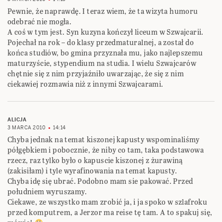
Pewnie, że naprawdę. I teraz wiem, że ta wizyta humoru
odebrać nie mogła.
A coś w tym jest. Syn kuzyna kończył liceum w Szwajcarii.
Pojechał na rok – do klasy przedmaturalnej, a został do
końca studiów, bo gmina przyznała mu, jako najlepszemu
maturzyście, stypendium na studia. I wielu Szwajcarów
chętnie się z nim przyjaźniło uwarzając, że się z nim
ciekawiej rozmawia niż z innymi Szwajcarami.
ALICJA
3 MARCA 2010
14:14
Chyba jednak na temat kiszonej kapusty wspominaliśmy
półgębkiem i pobocznie, że niby co tam, taka podstawowa
rzecz, raz tylko było o kapuscie kiszonej z żurawiną
(zakisiłam) i tyle wyrafinowania na temat kapusty.
Chyba idę się ubrać. Podobno mam sie pakować. Przed
południem wyruszamy.
Ciekawe, ze wszystko mam zrobić ja, i ja spoko w szlafroku
przed komputrem, a Jerzor ma reise tę tam. A to spakuj się,