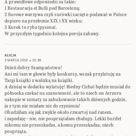
A prawidłowe odpowiedzi sa takie:
1 Restauracja el Bulli pod Barceloną;
2 Surowe warzywa czyli surówki zaczęto podawać w Polsce
dopiero na przełomie XIX i XX wieku;
3 Kurek to ryba (pyszna).
W przyszłym tygodniu kolejna porcja zabawy.
ALICJA
3 MARCA 2010
10:38
Dzień dobry Szampaństwu!
Ani mi tam w głowie były konkursy, wszak przylatuję na
Targi książki z walizką na książki.
A dzisiaj w dodatku wylatuję! Biedny Cichal będzie musiał do
północka czekać na szanowność, ale to niech on Jerzoru
nakopie w szmaty za zabukowanie takich dziwnych godzin,
ja z tym nie miałam nic do czynienia!
Obudziłam się jak zwykle około czwartej nad ranem,
i zapodaję – nie, nie posprzątałam chałupy. Lekki burdel
nikomu nie przeszkadza, a komu przeszkadza, niech
posprząta.