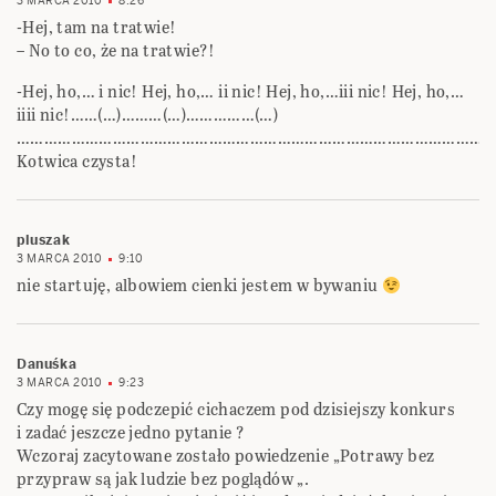
3 MARCA 2010
8:26
-Hej, tam na tratwie!
– No to co, że na tratwie?!
-Hej, ho,… i nic! Hej, ho,… ii nic! Hej, ho,…iii nic! Hej, ho,…
iiii nic!……(…)………(…)……………(…)
…………………………………………………………………………………………
Kotwica czysta!
pluszak
3 MARCA 2010
9:10
nie startuję, albowiem cienki jestem w bywaniu
Danuśka
3 MARCA 2010
9:23
Czy mogę się podczepić cichaczem pod dzisiejszy konkurs
i zadać jeszcze jedno pytanie ?
Wczoraj zacytowane zostało powiedzenie „Potrawy bez
przypraw są jak ludzie bez poglądów „.