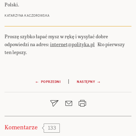
Polski.
KATARZYNA KACZOROWSKA
Proszę szybko łapać mysz w rękę i wysyłać dobre
odpowiedzi na adres:
internet@polityka.pl
Kto pierwszy
ten lepszy.
Nawigacja
|
← POPRZEDNI
NASTĘPNY →
wpisu
Komentarze
133