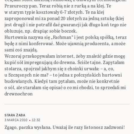
Przeuroczy pan. Teraz robią nie z rurką a na klej. Te
w starym typie kosztowały 6-7 złotych. Te na klej
zaproponował mi za ponad 20 złotych za jedną sztukę (klej
jest drogi) i nie potrafił dać gwarancji jak długo koń tego nie
obluzuje, np. drapiąc sobie boczek.
Hurtownia nazywa się „Fachman” i jest polską spółką, teraz
będę z nimi konferować. Może ujawnią producenta, a może
sami coś znajdą.
Wczoraj przekopywałam internet, żeby znaleźć gdzie mogę
kupić sól impregnującą do drewna. Ściśle tajne. Zapytałam
stolarza, spojrzał jakbym się z choinki urwała: – a, co,
u Szczęsnych nie ma? – to jedna z połczyńskich hurtowni
budowlanych. Kiedyś tam pytałam, może nie konkretnie
o sól, ale starałam się opisać o co mi chodzi, to sprzedali mi
drewnochron
STARA ŻABA
3 MARCA 2010
12:32
Zgago, paczka wysłana. Uważaj ile razy listonosz zadzwoni!