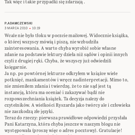
Tak więc i takie przypadki się zdarzają .
P.ADAMCZEWSKI
3 MARCA 2010
10:19
Wcale nie było tłoku w poczcie mailowej. Widocznie książka,
o której wszyscy mówią i piszą, nie wzbudziła
zainteresowania. A warto chyba wyrobić sobie własne
zdanie na podstawie lektury dzieła niż sądów i opinii innych
czyli z drugiej ręki. Chyba, że wszyscy już odwiedzili
księgarnie.
Ja np. po powtórnej lekturze odkryłem w książce wiele
potknięć, mankamentów i wręcz nadinterpretacji. Mimo to,
nie zmieniłem zdania i twierdzę, że to nie sąd jest tą
instancją, która ma oceniać i zakazywać bądź nie
rozpowszechniania książek. Ta decyzja nalezy do
czytelników. A wielkości Ryszarda jako twórcy ale i człowieka
nie zaszkodzą złe języki.
Teraz do rzeczy: pierwsza prawidłowe odpowiedzi przysłała
Pani Katarzyna, która chyba jeszcze w naszym blogu nie
występowała (proszę więc o adres pocztowy). Gratulacje!