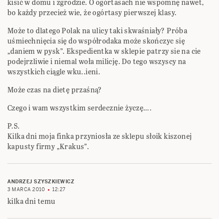
kisić w domu i zgrodzie. O ogórtasach nie wspomnę nawet,
bo każdy przecież wie, że ogórtasy pierwszej klasy.
Może to dlatego Polak na ulicy taki skwaśniały? Próba
uśmiechnięcia się do współrodaka może skończyc się
„daniem w pysk”. Ekspedientka w sklepie patrzy sie na cie
podejrzliwie i niemal woła milicję. Do tego wszyscy na
wszystkich ciągle wku..ieni.
Może czas na dietę przaśną?
Czego i wam wszystkim serdecznie życzę….
P.S.
Kilka dni moja finka przyniosła ze sklepu słoik kiszonej
kapusty firmy „Krakus”.
ANDRZEJ SZYSZKIEWICZ
3 MARCA 2010
12:27
kilka dni temu