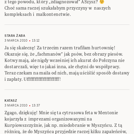
z tego powodu, który „zdiagnozował” ASzysz?
Choć sama raczej szukałabym przyczyny w naszych
kompleksach i malkontenctwie.
STARA ŻABA
3 MARCA 2010
13:12
Ja się skaleczę! Za trzecim razem trafiłam hurtownię!
Okazuje się, że „fachmanów” jak psów, bez obrazy piesów.
Kotwy mają, ale nigdy wcześniej ich akurat do Połczyna nie
dostarczali, więc to jakaś inna, ale chętni do współpracy.
Teraz czekam na maila od nich, mają uściślić sposób dostawy
i zapłaty. Uffffffffffffffffffff!
KATASZ
3 MARCA 2010
13:37
Zgago, dziękuję! Mnie się ta cytrusowa feta w Mentonie
kojarzyła z imprezami organizowanymi na
Kurpiowszczyźnie, jak np. miodobranie w Myszyńcu. Z tą
różnicą, że do Myszyńca przyjedzie raczej kilku zapaleńców,