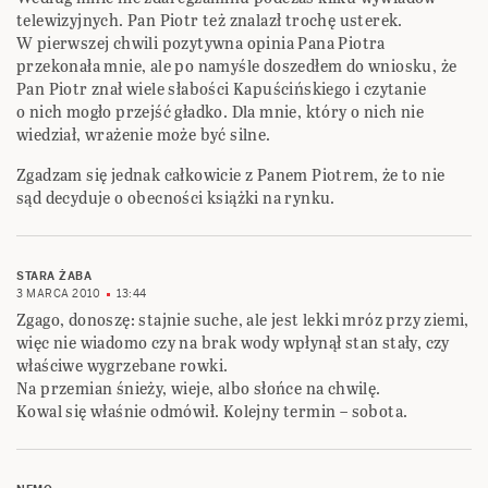
telewizyjnych. Pan Piotr też znalazł trochę usterek.
W pierwszej chwili pozytywna opinia Pana Piotra
przekonała mnie, ale po namyśle doszedłem do wniosku, że
Pan Piotr znał wiele słabości Kapuścińskiego i czytanie
o nich mogło przejść gładko. Dla mnie, który o nich nie
wiedział, wrażenie może być silne.
Zgadzam się jednak całkowicie z Panem Piotrem, że to nie
sąd decyduje o obecności książki na rynku.
STARA ŻABA
3 MARCA 2010
13:44
Zgago, donoszę: stajnie suche, ale jest lekki mróz przy ziemi,
więc nie wiadomo czy na brak wody wpłynął stan stały, czy
właściwe wygrzebane rowki.
Na przemian śnieży, wieje, albo słońce na chwilę.
Kowal się właśnie odmówił. Kolejny termin – sobota.