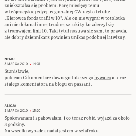
zniekształca się problem. Parę miesięcy temu
w trójmiejskiej edycji regionalnej GW użyto tytułu:
„Kierowca forda trafił w 10”. Ale on nie wygrał w totolotka
ani nie dokonał innej trudnej sztuki tylko zderzył się
z tramwajem linii 10. Taki tytuł nasuwa się sam, to prawda,
ale dobry dziennikarz powinien unikac podobnej łatwizny.
NEMO
3 MARCA 2010
14:31
Stanisławie,
polecam Ci komentarz dawnego tutejszego
bywalca
a teraz
stałego komentatora na blogu en passant.
ALICJA
3 MARCA 2010
15:10
Spakowanam i spakowałam, i co teraz robić, wyjazd za około
3 godziny.
Na wszelki wypadek nadal jestem w szlafroku.