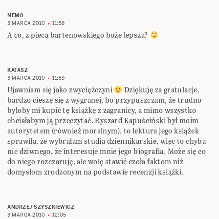
NEMO
3 MARCA 2010
11:58
A co, z pieca bartenowskiego boże lepsza?
KATASZ
3 MARCA 2010
11:59
Ujawniam się jako zwyciężczyni
Dziękuję za gratulacje,
bardzo cieszę się z wygranej, bo przypuszczam, że trudno
byłoby mi kupić tę książkę z zagranicy, a mimo wszystko
chciałabym ją przeczytać. Ryszard Kapuściński był moim
autorytetem (również moralnym), to lektura jego książek
sprawiła, że wybrałam studia dziennikarskie, więc to chyba
nic dziwnego, że interesuje mnie jego biografia. Może się co
do niego rozczaruję, ale wolę stawić czoła faktom niż
domysłom zrodzonym na podstawie recenzji książki.
ANDRZEJ SZYSZKIEWICZ
3 MARCA 2010
12:05