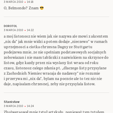
3 MARCA 2010
14:18
O, Belmondo? Znam
DOROTOL
3 MARCA 2010
14:22
a moj listonosz nie wiem jak sie nazywa ale mowi z akcentem
„nix da” jak mnie widzi a potem dodaje „nieczewo” w ramach
uprzejmosci a ciotka chrzesna Dagny ze Stuttgartu
podejzewa mnie, ze nie spelniam podstawowych socjalnych
zobowiazan i nie mam tabliczki z nazwiskiem na skrzynce do
listow, gdyz kazdy przez nia wyslany list wraca od roku
czasu, listonosz calego zdania pt. „dlaczego listy przysylane
z Zachodnich Niemiec wracaja do nadawcy” nie rozumie
i przerywa mi „nix da”, bylam na poczcie ale to tez nic nie
daje, napisalam chrzesnej, zeby nie przysylala listow.
Stanisław
3 MARCA 2010
14:24
Zbulwersował mnie tytuł artykułu, ponieważ tym tytułem