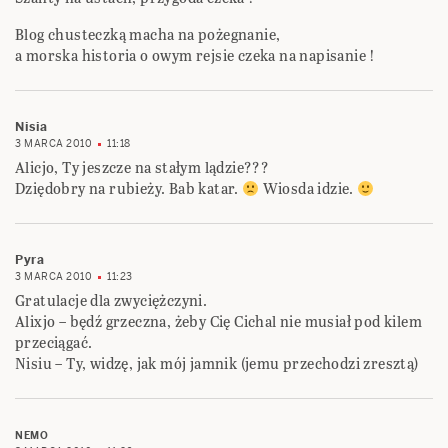
Blog chusteczką macha na pożegnanie,
a morska historia o owym rejsie czeka na napisanie !
Nisia
3 MARCA 2010
11:18
Alicjo, Ty jeszcze na stałym lądzie???
Dziędobry na rubieży. Bab katar.
Wiosda idzie.
Pyra
3 MARCA 2010
11:23
Gratulacje dla zwyciężczyni.
Alixjo – będź grzeczna, żeby Cię Cichal nie musiał pod kilem
przeciągać.
Nisiu – Ty, widzę, jak mój jamnik (jemu przechodzi zresztą)
NEMO