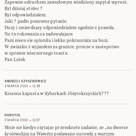
Zapewne odruchem zawodowym wiedziony zapytal wprost.
Byl dzisiaj stolec ?
Byl odpowiedzialem.
Jaki ? padlo ponowne pytanie.
Duzy i smierdzacy odpowiedzialem zgodnie z prawda.
No to rokowania sa zadowalajace.
Pani nieco sie splonila i lekko pokrasniala na buzi.
W zwiazku z wyjazdem za granice, prosze o zastepstwo
w sprawie wieczornego toastu
Pan Lulek
ANDRZEJ SZYSZKIEWICZ
3 MARCA 2010
11:38
Kiszona kapusta w dybarkach śbiętokszyskich???
DOROTOL
3 MARCA 2010
11:57
Mnie sie kiedys czytajac przemknelo zadanie, ze „na dworze
krolewskim na Wawelu podawano surowki z warzym