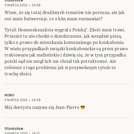
Stanisław
3 MARCA 2010
14:08
Wiem, że się tutaj drażliwych tematów nie porusza, ale jak
coś mnie bulwersuje, to z kim mam rozmawiać?
Tytuł: Homoseksualista wygrał z Polską”. Złość mnie trawi.
Przecież tu nie chodzi o dziedziczenie, jak wszędzie piszą,
tylko o prawo do mieszkania komunalnego po konkubenie.
W wielu przypadkach związki konkubenckie są przez prawo
traktowane jak małżeńskie i dziwię się, że w tym przypadku
polski sąd nie mógł lub nie chciał tak potraktować. Ale
robienie z tego problemu jak w przywołanym tytule to
trochę złości.
NEMO
3 MARCA 2010
14:09
Mój dentysta nazywa się Jean-Pierre
Stanisław
3 MARCA 2010
14:13