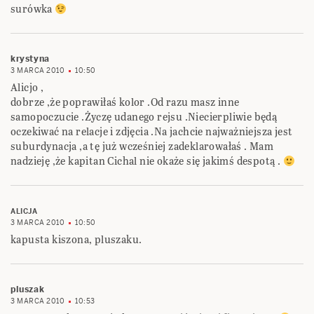
surówka
krystyna
3 MARCA 2010
10:50
Alicjo ,
dobrze ,że poprawiłaś kolor .Od razu masz inne
samopoczucie .Życzę udanego rejsu .Niecierpliwie będą
oczekiwać na relacje i zdjęcia .Na jachcie najważniejsza jest
suburdynacja ,a tę już wcześniej zadeklarowałaś . Mam
nadzieję ,że kapitan Cichal nie okaże się jakimś despotą .
ALICJA
3 MARCA 2010
10:50
kapusta kiszona, pluszaku.
pluszak
3 MARCA 2010
10:53