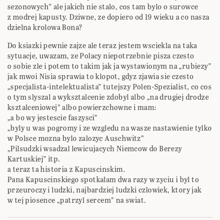
sezonowych” ale jakich nie stalo, cos tam bylo o surowce
z modrej kapusty. Dziwne, ze dopiero od 19 wieku a co nasza
dzielna krolowa Bona?
Do ksiazki pewnie zajze ale teraz jestem wsciekla na taka
sytuacje, uwazam, ze Polacy niepotrzebnie pisza czesto
o sobie zle i potem to takim jak ja wystawionym na „rubiezy”
jak mwoi Nisia sprawia to klopot, gdyz zjawia sie czesto
„specjalista-intelektualista” tutejszy Polen-Spezialist, co cos
o tym slyszal a wyksztalcenie zdobyl albo „na drugiej drodze
ksztalceniowej” albo powierzchowne i mam:
„a bo wy jestescie faszysci”
„byly u was pogromy i ze wzgledu na wasze nastawienie tylko
w Polsce mozna bylo zalozyc Auschwitz”
„Pilsudzki wsadzal lewicujacych Niemcow do Berezy
Kartuskiej” itp.
a teraz ta historia z Kapuscinskim.
Pana Kapuscinskiego spotkalam dwa razy w zyciu i byl to
przeuroczy i ludzki, najbardziej ludzki czlowiek, ktory jak
w tej piosence „patrzyl sercem” na swiat.