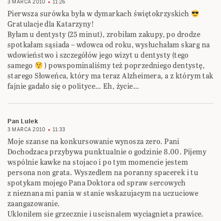
3 MARCA 2010
11:26
Pierwsza surówka była w dymarkach świętokrzyskich
Gratulacje dla Katarzyny!
Byłam u dentysty (25 minut), zrobiłam zakupy, po drodze
spotkałam sąsiada – wdowca od roku, wysłuchałam skarg na
wdowieństwo i szczegółów jego wizyt u dentysty (tego
samego
) powspominaliśmy też poprzedniego dentystę,
starego Słoweńca, który ma teraz Alzheimera, a z którym tak
fajnie gadało się o polityce… Eh, życie…
Pan Lulek
3 MARCA 2010
11:33
Moje szanse na konkursowanie wynosza zero. Pani
Dochodzaca przybywa punktualnie o godzinie 8.00. Pijemy
wspólnie kawke na stojaco i po tym momencie jestem
persona non grata. Wyszedlem na poranny spacerek i tu
spotykam mojego Pana Doktora od spraw sercowych
z nieznana mi pania w stanie wskazujacym na uczuciowe
zaangazowanie.
Uklonilem sie grzecznie i uscisnalem wyciagnieta prawice.