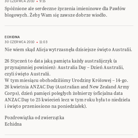
30 CZERWCA 2010
9:15
Spóźnione ale serdeczne życzenia imieninowe dla Pawłów
blogowych. Żeby Wam się zawsze dobrze wiodło.
ECHIDNA
30 CZERWCA 2010
11:03
Nie wiem skąd Alicja wytrzasnęła dzisiejsze święto Australii.
26 Styczeń to data jaką pamięta każdy australijczyk (a
przynajmniej powinien): Australia Day – Dzień Australii,
czyli święto Australii.
W tym miesiącu obchodziliśmy Urodziny Królowej – 14-go.
26 kwietnia ANZAC Day (Australian and New Zealand Army
Corps), dzień pamięci poległych żołnierzy (oficjalna data
ANZAC Day to 25 kwiecień lecz w tym roku była to niedziela
i święto przeniosiono na poniedziałek).
Pozdrowiątka od zwierzątka
Echidna