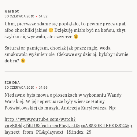
Kartiot
30 CZERWCA 2010
14:52
Uhm, pierwsze zdanie się poplątało, to pewnie przez upał,
albo chochliki jakieś
Dziękuję miało być na końcu, zbyt
szybko się wyrwało, ale szczerze
Saturator pamiętam, chociaż jak przez mgłę, woda
smakowała wyśmienicie. Ciekawe czy dzisiaj, byłaby równie
dobra?
ECHIDNA
30 CZERWCA 2010
14:56
Niedawno była mowa o piosenkach w wykonaniu Wandy
Warskiej. W jej repertuarze były wiersze Haliny
Poświatowskiej do muzyki Andrzeja Kurylewicza. Np:
http://www.youtube.com/watch?
v=gB5SdgTi9JU&feature=PlayList&p=AB530E11FEE18822&p
laynext_from=PL&playnext=1&index=29