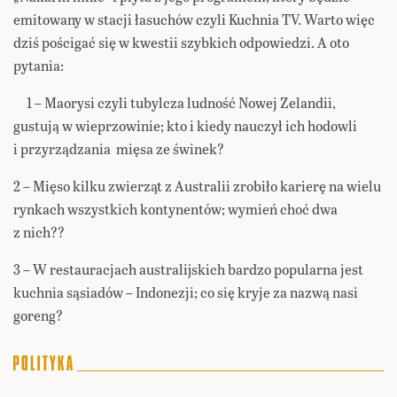
emitowany w stacji łasuchów czyli Kuchnia TV. Warto więc
dziś pościgać się w kwestii szybkich odpowiedzi. A oto
pytania:
1 – Maorysi czyli tubylcza ludność Nowej Zelandii,
gustują w wieprzowinie; kto i kiedy nauczył ich hodowli
i przyrządzania mięsa ze świnek?
2 – Mięso kilku zwierząt z Australii zrobiło karierę na wielu
rynkach wszystkich kontynentów; wymień choć dwa
z nich??
3 – W restauracjach australijskich bardzo popularna jest
kuchnia sąsiadów – Indonezji; co się kryje za nazwą nasi
goreng?