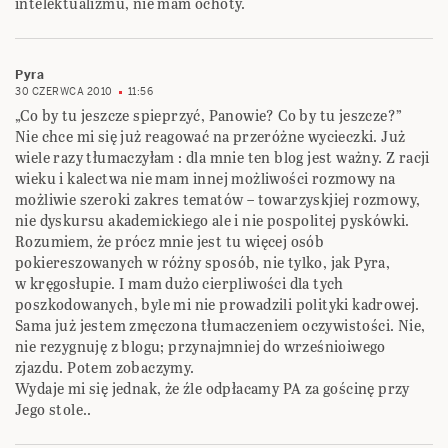
intelektualizmu, nie mam ochoty.
Pyra
30 CZERWCA 2010
11:56
„Co by tu jeszcze spieprzyć, Panowie? Co by tu jeszcze?”
Nie chce mi się już reagować na przeróżne wycieczki. Już
wiele razy tłumaczyłam : dla mnie ten blog jest ważny. Z racji
wieku i kalectwa nie mam innej możliwości rozmowy na
możliwie szeroki zakres tematów – towarzyskjiej rozmowy,
nie dyskursu akademickiego ale i nie pospolitej pyskówki.
Rozumiem, że prócz mnie jest tu więcej osób
pokiereszowanych w różny sposób, nie tylko, jak Pyra,
w kręgosłupie. I mam dużo cierpliwości dla tych
poszkodowanych, byle mi nie prowadzili polityki kadrowej.
Sama już jestem zmęczona tłumaczeniem oczywistości. Nie,
nie rezygnuję z blogu; przynajmniej do wrześnioiwego
zjazdu. Potem zobaczymy.
Wydaje mi się jednak, że źle odpłacamy PA za gościnę przy
Jego stole..