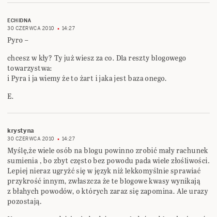
ECHIDNA
30 CZERWCA 2010
14:27
Pyro –
chcesz w kły? Ty już wiesz za co. Dla reszty blogowego
towarzystwa:
i Pyra i ja wiemy że to żart i jaka jest baza onego.
E.
krystyna
30 CZERWCA 2010
14:27
Myślę,że wiele osób na blogu powinno zrobić mały rachunek
sumienia , bo zbyt często bez powodu pada wiele złośliwości.
Lepiej nieraz ugryżć się w język niż lekkomyślnie sprawiać
przykrość innym, zwłaszcza że te blogowe kwasy wynikają
z błahych powodów, o których zaraz się zapomina. Ale urazy
pozostają.