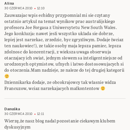
Alina
30 CZERWCA 2010
12:10
Zauwazajac wpis echidny przypomnial mi sie czytany
ostatnio artykul na temat wynikow prac australijskiego
profesora Joe Forgasa z Uniwersytetu New South Wales.
Jego konkluzja: nawet jesli wszystko uklada sie dobrze,
lepiej jest narzekac, zrzedzic, byc zgryzliwym. Dodaje (wciaz
ten naukowiec!), ze takie osoby maja lepsza pamiec, lepsza
zdolnosc do koncentracji, z wieksza uwaga obserwuja
otaczajacy ich swiat, jednym slowem sa inteligentniejsze od
urodzonych optymistow, ufnych i latwo dostosowujacych si
do otoczenia.Mam nadzieje, ze naleze do tej drugiej kategorii
Dziennikarka dodaje, ze obcokrajowcy tak wlasnie widza
Francuzow, wciaz narzekajacych malkontentow
Danuśka
30 CZERWCA 2010
12:11
Wierzę,że nasz blog nadal pozostanie ciekawym klubem
dyskusyjnym