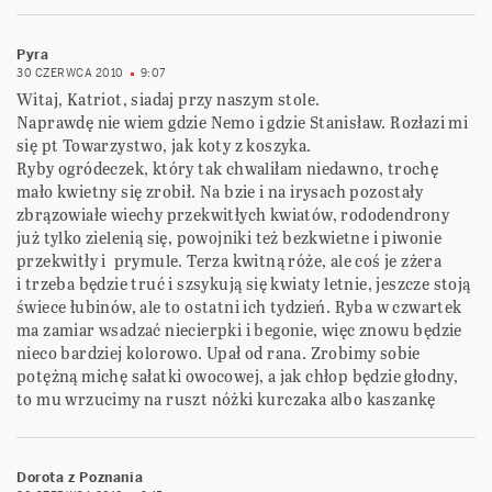
Pyra
30 CZERWCA 2010
9:07
Witaj, Katriot, siadaj przy naszym stole.
Naprawdę nie wiem gdzie Nemo i gdzie Stanisław. Rozłazi mi
się pt Towarzystwo, jak koty z koszyka.
Ryby ogródeczek, który tak chwaliłam niedawno, trochę
mało kwietny się zrobił. Na bzie i na irysach pozostały
zbrązowiałe wiechy przekwitłych kwiatów, rododendrony
już tylko zielenią się, powojniki też bezkwietne i piwonie
przekwitły i prymule. Terza kwitną róże, ale coś je zżera
i trzeba będzie truć i szsykują się kwiaty letnie, jeszcze stoją
świece łubinów, ale to ostatni ich tydzień. Ryba w czwartek
ma zamiar wsadzać niecierpki i begonie, więc znowu będzie
nieco bardziej kolorowo. Upał od rana. Zrobimy sobie
potężną michę sałatki owocowej, a jak chłop będzie głodny,
to mu wrzucimy na ruszt nóżki kurczaka albo kaszankę
Dorota z Poznania