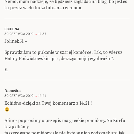
Nemo, mam nadzieję, że będziesz zagladać na blog, bo jesteś
tu przez wielu ludzi lubiana i ceniona.
ECHIDNA
30 CZERWCA 2010
14:37
Jolinek51 –
Sprawdziłam to pukanie w szarej komórce, Tak, to wiersz
Haliny Poświatowskiej pt: „drzazga mojej wyobraźni”.
E.
Danuśka
30 CZERWCA 2010
14:41
Echidno-dzięki za Twój komentarz z 14.21 !
Alino- poprosimy o przepis ma greckie pomidory.Na Korfu
też jedliśmy
faszerowane pomidory,ale nie było w nich rodzynek ani jak