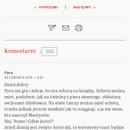
Nawigacja
|
← POPRZEDNI
NASTĘPNY →
wpisu
Komentarze
105
Pyra
30 CZERWCA 2010
8:10
Dzień dobry
Pyra nie gra i żałuje, bo ma ochotę na książkę. Ochotę można
mieć, podobnie, jak na świninę z pieca ziemnego, obłożoną
ow2ocami chlebowca. Na wiele rzeczy można mieć ochotę,
trzeba jednak jeszcze wiedzieć jak to osiągnąć, a ja nie wiem,
kto nauczył Maorysów.
Hej, Nemo! Gdzie jesteś?
Jeżeli dzisiaj jest święto Australii, to wieczorny toast będzie