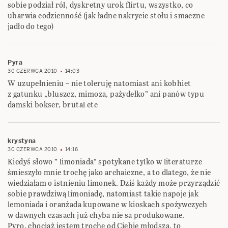
sobie podział ról, dyskretny urok flirtu, wszystko, co
ubarwia codzienność (jak ładne nakrycie stołu i smaczne
jadło do tego)
Pyra
30 CZERWCA 2010
14:03
W uzupełnieniu – nie toleruję natomiast ani kobhiet
z gatunku „bluszcz, mimoza, pażydełko” ani panów typu
damski bokser, brutal etc
krystyna
30 CZERWCA 2010
14:16
Kiedyś słowo ” limoniada” spotykane tylko w literaturze
śmieszyło mnie trochę jako archaiczne, a to dlatego, że nie
wiedziałam o istnieniu limonek. Dziś każdy może przyrządzić
sobie prawdziwą limoniadę, natomiast takie napoje jak
lemoniada i oranżada kupowane w kioskach spożywczych
w dawnych czasach już chyba nie sa produkowane.
Pyro, chociaż jestem trochę od Ciebie młodsza, to