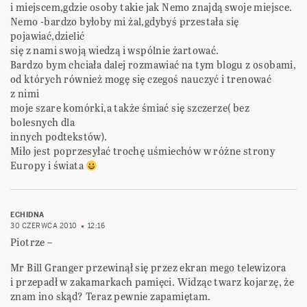
i miejscem,gdzie osoby takie jak Nemo znajdą swoje miejsce.
Nemo -bardzo byłoby mi żal,gdybyś przestała się
pojawiać,dzielić
się z nami swoją wiedzą i wspólnie żartować.
Bardzo bym chciała dalej rozmawiać na tym blogu z osobami,
od których również mogę się czegoś nauczyć i trenować
z nimi
moje szare komórki,a także śmiać się szczerze( bez
bolesnych dla
innych podtekstów).
Miło jest poprzesyłać trochę uśmiechów w różne strony
Europy i świata
ECHIDNA
30 CZERWCA 2010
12:16
Piotrze –
Mr Bill Granger przewinął się przez ekran mego telewizora
i przepadł w zakamarkach pamięci. Widząc twarz kojarzę, że
znam ino skąd? Teraz pewnie zapamiętam.