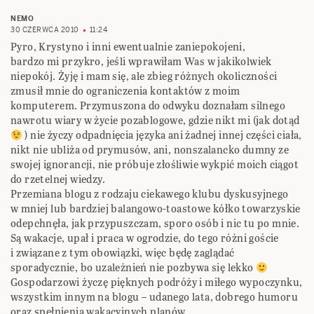
NEMO
30 CZERWCA 2010
11:24
Pyro, Krystyno i inni ewentualnie zaniepokojeni,
bardzo mi przykro, jeśli wprawiłam Was w jakikolwiek
niepokój. Żyję i mam się, ale zbieg różnych okoliczności
zmusił mnie do ograniczenia kontaktów z moim
komputerem. Przymuszona do odwyku doznałam silnego
nawrotu wiary w życie pozablogowe, gdzie nikt mi (jak dotąd
) nie życzy odpadnięcia języka ani żadnej innej części ciała,
nikt nie ubliża od prymusów, ani, nonszalancko dumny ze
swojej ignorancji, nie próbuje złośliwie wykpić moich ciągot
do rzetelnej wiedzy.
Przemiana blogu z rodzaju ciekawego klubu dyskusyjnego
w mniej lub bardziej balangowo-toastowe kółko towarzyskie
odepchnęła, jak przypuszczam, sporo osób i nic tu po mnie.
Są wakacje, upał i praca w ogrodzie, do tego różni goście
i związane z tym obowiązki, więc będę zaglądać
sporadycznie, bo uzależnień nie pozbywa się lekko
Gospodarzowi życzę pięknych podróży i miłego wypoczynku,
wszystkim innym na blogu – udanego lata, dobrego humoru
oraz spełnienia wakacyjnych planów.