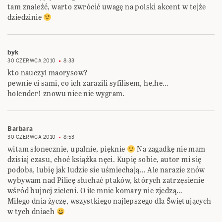
tam znaleźć, warto zwrócić uwagę na polski akcent w tejże
dziedzinie
byk
30 CZERWCA 2010
8:33
kto nauczyl maorysow?
pewnie ci sami, co ich zarazili syfilisem, he,he…
holender! znowu niec nie wygram.
Barbara
30 CZERWCA 2010
8:53
witam słonecznie, upalnie, pięknie
Na zagadkę nie mam
dzisiaj czasu, choć książka nęci. Kupię sobie, autor mi się
podoba, lubię jak ludzie sie uśmiechają… Ale narazie znów
wybywam nad Pilicę słuchać ptaków, których zatrzęsienie
wśród bujnej zieleni. O ile mnie komary nie zjedzą…
Miłego dnia życzę, wszystkiego najlepszego dla Świętujących
w tych dniach