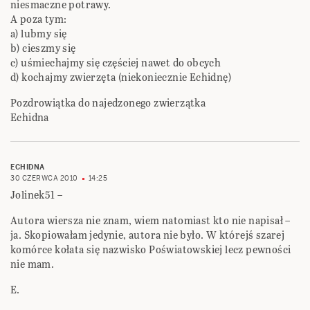
niesmaczne potrawy.
A poza tym:
a) lubmy się
b) cieszmy się
c) uśmiechajmy się częściej nawet do obcych
d) kochajmy zwierzęta (niekoniecznie Echidnę)
Pozdrowiątka do najedzonego zwierzątka
Echidna
ECHIDNA
30 CZERWCA 2010
14:25
Jolinek51 –
Autora wiersza nie znam, wiem natomiast kto nie napisał –
ja. Skopiowałam jedynie, autora nie było. W którejś szarej
komórce kołata się nazwisko Poświatowskiej lecz pewności
nie mam.
E.