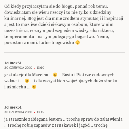
Od kiedy przylaczylam sie do blogu, ponad rok temu,
dowiedzialam sie wielu rzeczy i to nie tylko z dziedziny
kulinarnej. Blog jest dla mnie zrodlem stymulacji i inspiracji
a jest to mozliwe dzieki ciekawym osobom, ktore w nim
uczestnicza, roznym pod wzgledem wiedzy, charakteru,
temperamentu i na tym polega jego bogactwo. Nemo,
pozostan z nami. Lubie blogowisko
Jolinek51
30 CZERWCA 2010
13:10
gratulacje dla Marcina ..
.. Basiu i Piotrze cudownych
wakacji …
.. i dla wszystkich wojażujących dużo słonka
i uśmiechu …
Jolinek51
30 CZERWCA 2010
13:15
ja strasznie zabiegana jestem .. trochę spraw do załatwienia
.. trochę robię zapasów z truskawek i jagód .. trochę