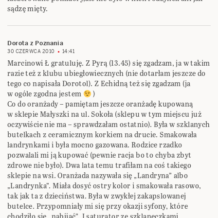
sądzę mięty.
Dorota z Poznania
30 CZERWCA 2010
14:41
Marcinowi Ł gratuluję. Z Pyrą (13.45) się zgadzam, ja w takim
razie też z klubu ubiegłowiecznych (nie dotarłam jeszcze do
tego co napisała Dorotol). Z Echidną też się zgadzam (ja
w ogóle zgodna jestem
)
Co do oranżady – pamiętam jeszcze oranżadę kupowaną
w sklepie Małyszki na ul. Sokoła (sklepu w tym miejscu już
oczywiście nie ma – sprawdzałam ostatnio). Była w szklanych
butelkach z ceramicznym korkiem na drucie. Smakowała
landrynkami i była mocno gazowana. Rodzice rzadko
pozwalali mi ją kupować (pewnie racja bo to chyba zbyt
zdrowe nie było). Dwa lata temu trafiłam na coś takiego
sklepie na wsi. Oranżada nazywała się „Landryna” albo
„Landrynka”. Miała dosyć ostry kolor i smakowała rasowo,
tak jak ta z dzieciństwa. Była w zwykłej zakapslowanej
butelce. Przypomniały mi się przy okazji syfony, które
chodziło się „nabijać”. I saturator ze szklaneczkami,