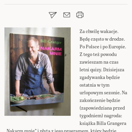
Za chwilę wakacje.
Będę często w drodze.
Po Polsce i po Europie.
Z tego też powodu
zawieszam na czas
letni quizy. Dzisiejsza
zgadywanka będzie
ostatnia w tym
urlopowym sezonie. Na
zakończenie będzie
(zapowiedziana przed
tygodniem) nagroda:
książka Billa Grangera
„Nakarm mnie” i płyta z jego programem, który będzie