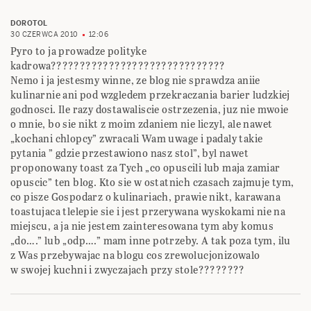
DOROTOL
30 CZERWCA 2010
12:06
Pyro to ja prowadze polityke
kadrowa??????????????????????????????
Nemo i ja jestesmy winne, ze blog nie sprawdza aniie
kulinarnie ani pod wzgledem przekraczania barier ludzkiej
godnosci. Ile razy dostawaliscie ostrzezenia, juz nie mwoie
o mnie, bo sie nikt z moim zdaniem nie liczyl, ale nawet
„kochani chlopcy” zwracali Wam uwage i padaly takie
pytania ” gdzie przestawiono nasz stol”, byl nawet
proponowany toast za Tych „co opuscili lub maja zamiar
opuscic” ten blog. Kto sie w ostatnich czasach zajmuje tym,
co pisze Gospodarz o kulinariach, prawie nikt, karawana
toastujaca tlelepie sie i jest przerywana wyskokami nie na
miejscu, a ja nie jestem zainteresowana tym aby komus
„do….” lub „odp….” mam inne potrzeby. A tak poza tym, ilu
z Was przebywajac na blogu cos zrewolucjonizowalo
w swojej kuchni i zwyczajach przy stole????????