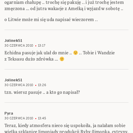
ogarniam chałupę .. trochę się pakuję .. i już trochę jestem
zmęczona … od jutra wakacje z Amelką i wyjazd w sobotę ..
o Litwie może mi się uda napisać wieczorem ..
Jolinek51
30 CZERWCA 2010
13:17
Echidna pasuje jak ulał do mnie ..
.. Tobie i Wandzie
z Teksasu dużo zdrówka …
Jolinek51
30 CZERWCA 2010
13:26
tzn. wiersz pasuje .. a kto go napisał?
Pyra
30 CZERWCA 2010
13:45
Teraz, kiedy atmosfera nieco się uspokoiła, ja nalałam sobie
wielką szklanicę limoniady produkcji Ryby (limonka, cytryny,