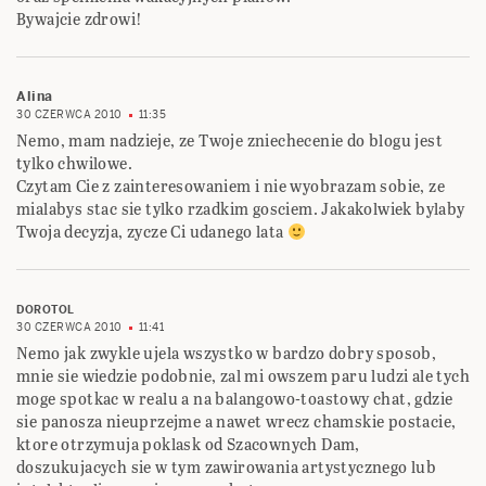
Bywajcie zdrowi!
Alina
30 CZERWCA 2010
11:35
Nemo, mam nadzieje, ze Twoje zniechecenie do blogu jest
tylko chwilowe.
Czytam Cie z zainteresowaniem i nie wyobrazam sobie, ze
mialabys stac sie tylko rzadkim gosciem. Jakakolwiek bylaby
Twoja decyzja, zycze Ci udanego lata
DOROTOL
30 CZERWCA 2010
11:41
Nemo jak zwykle ujela wszystko w bardzo dobry sposob,
mnie sie wiedzie podobnie, zal mi owszem paru ludzi ale tych
moge spotkac w realu a na balangowo-toastowy chat, gdzie
sie panosza nieuprzejme a nawet wrecz chamskie postacie,
ktore otrzymuja poklask od Szacownych Dam,
doszukujacych sie w tym zawirowania artystycznego lub