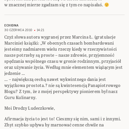
w znacznej mierze zgadzam się z tym co napisałaś.
ECHIDNA
30 CZERWCA 2010
14:21
Czyż słowa autora wygranej przez Marcina Ł. (gratulacje
Marcinie) książki: „W obecnych czasach bombardowani
jesteśmy nadmiarem wielu rzeczy kiedy w rzeczywistości
nasze potrzeby są proste – nasze zdrowie, przyjemność
spędzania wspólnego czasu w gronie rodzinnym, przyjaciół
oraz używanie życia. Według mnie elementem wiążącym jest
jedzenie …
… – największą cechą nawet wykwintnego dania jest
wyjątkowa prostota.? nie są kwintesencją Panapiotrowego
Blogu? Z tym, że z mojej perspektywy pionierem był nasz
Guru Kulinarny.
Moi Drodzy Ludeczkowie,
Afirmacja życia to jest to! Cieszmy się nim, sami i z innymi.
Zbyt szybko upływa by marnować cenne chwile na