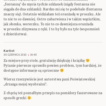
„fontanną” do mycia tychże szklanek (nigdy fontanna nie
sięgała do dna szklanki). Bardzo mi się to podobało (fontanna
znaczy się). Ostatnio widziałam też oranżadę w proszku. Ale
to nie to co dawniej. Ostro zabarwiona i w takim wąziutkim,
jak słomka, woreczku. To nie to co dawniejsza oranżada
w proszku zlizywana z ręki. I to by było na tyle (wspomnień
z dzieciństwa).
Kartiot
30 CZERWCA 2010
14:45
Za miejsce przy stole, gratulację dziękuję i książkę
Pytanie pierwsze sprawiło pewien problem, tym bardziej, że
dostępne informacje są sprzeczne
Wiersz rzeczywiście jest autorstwa pani Poświatowskiej
„drzazga mojej wyobraźni”.
Z chęcią też poznałbym przepis na pomidory faszerowane na
sposób grecki