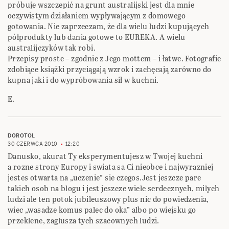
próbuje wszczepić na grunt australijski jest dla mnie
oczywistym działaniem wypływającym z domowego
gotowania. Nie zaprzeczam, że dla wielu ludzi kupujących
półprodukty lub dania gotowe to EUREKA. A wielu
australijczyków tak robi.
Przepisy proste – zgodnie z Jego mottem – i łatwe. Fotografie
zdobiące książki przyciągają wzrok i zachęcają zarówno do
kupna jaki i do wypróbowania sił w kuchni.
E.
DOROTOL
30 CZERWCA 2010
12:20
Danusko, akurat Ty eksperymentujesz w Twojej kuchni
a rozne strony Europy i swiata sa Ci nieobce i najwyrazniej
jestes otwarta na „uczenie” sie czegos.Jest jeszcze pare
takich osob na blogu i jest jeszcze wiele serdecznych, milych
ludzi ale ten potok jubileuszowy plus nic do powiedzenia,
wiec „wasadze komus palec do oka” albo po wiejsku go
przeklene, zaglusza tych szacownych ludzi.