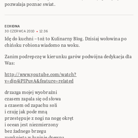
pozwalaja poznac swiat.
ECHIDNA
30 CZERWCA 2010
12:36
Idę do kuchni – toż to Kulinarny Blog. Dzisiaj wołowina po
chińsku robiona wiadomo na woku.
Zanim podrepczę w kierunku garów podwójna dedykacja dla
Was:
http://www.youtube.com/watch?
v=djn4iPIPuvA&feature=related
drzazga mojej wyobraźni
czasem zapala się od słowa
a czasem od zapachu soli
i czuję jak pode mną
przestępuje z nogi na nogę okręt
i ocean jest niezmierzony
bez żadnego brzegu
zamknięta w łupinie drewna