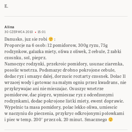
E.
Alina
30 CZERWCA 2010
15:01
Danusko, juz sie robi
:
Proporcje na 6 osob: 12 pomidorow, 300g ryzu, 75g
rodzynkow, galazka miety, oliwa z oliwek, 2 cebule, 2 zabki
czosnku, sol, pieprz.
Namoczyc rodzynki, przekroic pomidory, usunac ziarenka,
posolic wnetrza. Podsmazyc drobno pokrojone cebule,
dodac ryz i smazyc dalej, dorzucic roztarty czosnek. Dolac 1l
wrzacej wody i gotowac na malym ogniu przez kwadrans, nie
przykrywajac ani nie mieszajac. Osuszyc wnetrze
pomidorow, dac pieprz, wymieszac ryz z odcedzonymi
rodzynkami, dodac pokrojone listki miety, ewent doprawic.
Wypelnic ta masa pomidory, polac lekko oliwa, umiescic
w naczyniu do pieczenia, przykryc odkrojonymi polowkami
i piec w temp. 200° przez ok. 20 minut. Smacznego