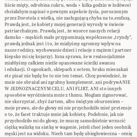
liście mięty, odrobina cukru, woda + kilka godzin w lodówce)
chciałabym napisać o pewnym aspekcie życia, poruszonym
przez Dorotola z wielką, nie zasługującą chyba na to,emfazą.
Prawdą jest, że kobiety mojej generacji wyrosły w świecie
patriarchalnym. Prawdą jest, że wzorce naszych relacji
damsko – męskich mało przypominają współczesne „tryndy”,
prawdą jednak jest i to, że miałyśmy ogromny wpływ na
nasze rodziny, wychowanie dzieci i relacje z mężem ( partner
kiepsko mi się kojarzy). Inna sprawa, że w realsocjalizmie
miał6yśmy całkiem nieźle opanowane ścieżki awansu
i edukacji. O ogonkach, sklepach z octem, braku mieszakań
etc pisać nie będę bo to nie ten temat. Chcę powiedzieć, że
mnie nie obrażał ani zgrabny komplement, ani podrywANIE
W JEDNOZNACZNYM CELU, ANI FLIRT, ANI sto innych
sposobów wyróżnienia mnie z tłumu. Mogłam zignorować,
nie skorzystać, zbyć żartem, albo świętym oburzeniem –
moje prawo, ale do głowy mi nie przychodziło mieć pretensje
o to, że facet traktuje mnie jak kobietę. Podobnie, jak nie
przychodziło mi do głowy, że muszę samodzielnie wrzucić
ciężką walizkę na siatkę w wagonie, jeżeli choć jeden osobnik
męski jest na widoku. Niech tam będę ubiegłowieczna – cenię