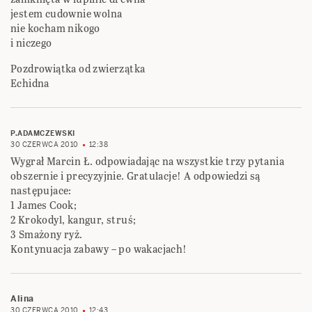
jestem cudownie wolna
nie kocham nikogo
i niczego
Pozdrowiątka od zwierzątka
Echidna
P.ADAMCZEWSKI
30 CZERWCA 2010
12:38
Wygrał Marcin Ł. odpowiadając na wszystkie trzy pytania
obszernie i precyzyjnie. Gratulacje! A odpowiedzi są
następujace:
1 James Cook;
2 Krokodyl, kangur, struś;
3 Smażony ryż.
Kontynuacja zabawy – po wakacjach!
Alina
30 CZERWCA 2010
12:43