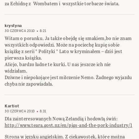
za Echidnę z Wombatem i wszystkie torbacze świata.
krystyna
30 CZERWCA 2010
8:21
Witam o poranku. Ja także obejdę się smakiem,bo nie znam
wszystkich odpowiedzi. Może na pociechę kupię sobie
książkę z serii ” Polityki ” Lato w kryminałem – dziś jest
pierwsza książka.
Alicjo, bardzo ładne te kurki. U nas jeszcze ich nie
widziałam.
Dziwne i niepokojące jest milczenie Nemo. Żadnego wyjazdu
chyba nie zapowiadała.
Kartiot
30 CZERWCA 2010
8:31
Dla zainteresowanych Nową Zelandią i hodowlą świń:
http://www.teara.govt.nz/en/pigs-and-the-pork-industry/1
Strona w języku angielskim. Z ciekawostek, które można