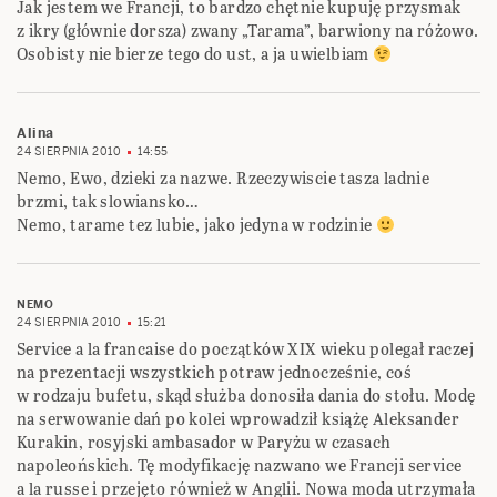
Jak jestem we Francji, to bardzo chętnie kupuję przysmak
z ikry (głównie dorsza) zwany „Tarama”, barwiony na różowo.
Osobisty nie bierze tego do ust, a ja uwielbiam
Alina
24 SIERPNIA 2010
14:55
Nemo, Ewo, dzieki za nazwe. Rzeczywiscie tasza ladnie
brzmi, tak slowiansko…
Nemo, tarame tez lubie, jako jedyna w rodzinie
NEMO
24 SIERPNIA 2010
15:21
Service a la francaise do początków XIX wieku polegał raczej
na prezentacji wszystkich potraw jednocześnie, coś
w rodzaju bufetu, skąd służba donosiła dania do stołu. Modę
na serwowanie dań po kolei wprowadził książę Aleksander
Kurakin, rosyjski ambasador w Paryżu w czasach
napoleońskich. Tę modyfikację nazwano we Francji service
a la russe i przejęto również w Anglii. Nowa moda utrzymała