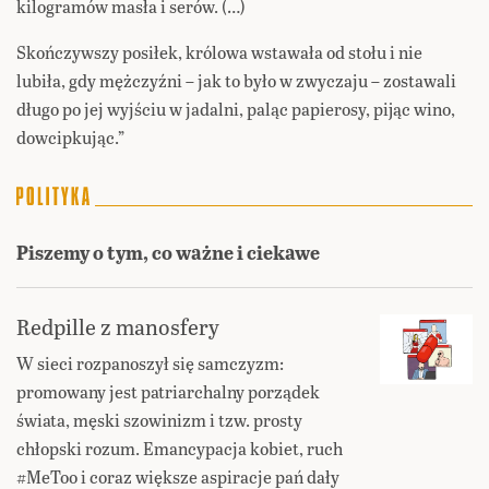
kilogramów masła i serów. (…)
Skończywszy posiłek, królowa wstawała od stołu i nie
lubiła, gdy mężczyźni – jak to było w zwyczaju – zostawali
długo po jej wyjściu w jadalni, paląc papierosy, pijąc wino,
dowcipkując.”
Piszemy o tym, co ważne i ciekawe
Redpille z manosfery
W sieci rozpanoszył się samczyzm:
promowany jest patriarchalny porządek
świata, męski szowinizm i tzw. prosty
chłopski rozum. Emancypacja kobiet, ruch
#MeToo i coraz większe aspiracje pań dały