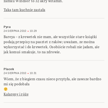
zamku Windsor to 32 akry witamin.
Taką tam kuchnię zastała
Pyra
24 SIERPNIA 2010
10:29
Bareya – z krewetek nie mam, ale wszystkie stare książki
podają przepisy na pasztet z raków; uważam, ze można
wykorzystać i do krewetek. Osobiście robali nie jadam, ale
jak komuś smakuje, to na zdrowie.
Placek
24 SIERPNIA 2010
10:31
Wiem, że z biegiem czasu nieco przytyła, ale zawsze bardzo
mi się podobała
Kalarepy i róże