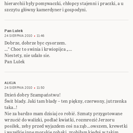
hierarchii były pomywaczki, chłopcy stajenni i praczki, a u
szczytu główny kamerdyner i gospodyni.
Pan Lulek
24 SIERPNIA 2010
11:46
Dobrze, dobrze byc cysorzem.
…” Choc to swinia i krwiopijca „…
Niestety, nie udalo sie.
Pan Lulek
ALICJA
24 SIERPNIA 2010
11:50
Dzień dobry Szampaństwu!
Świt blady. Jaki tam blady – ten piękny, czerwony, jutrzenka
taka..!
Nie za bardzo mam dzisiaj co robić. Szmaty przygotowane
wrzucić do walizki, podlać kwiatki, rozmrozić Jerzoru
posiłek, zeby przed wyjazdem coś na ząb…owszem, krewetki
i wszelkie inne morskie robaki, zrobiłam kiedyś w takim