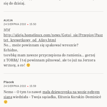
się do dzisiaj.
ALICJA
24 SIERPNIA 2010
15:50
3f3f
http://alicja.homelinux.com/news/Gotuj_sie/Przepisy/Pasz
tet_krewetkowy_od_Aliny.html
No… może powinnam się spakować wreszcie?
Echidno,
torebkę mam zawsze przyczepiona do ramienia… gorzej
z TORBĄ! I tej powinnam pilnować, ale to już na Jerzora
wrzucę, a co!
Placek
24 SIERPNIA 2010
15:59
Nemo – O tym to nawet
mała dziewczynka na wozie pełnym
siana
wiedziała – Twoja sąsiadka, Elżunia Kurakin-Dominicé