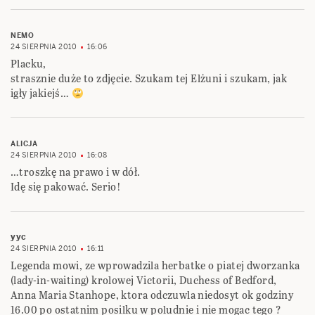
NEMO
24 SIERPNIA 2010
16:06
Placku,
strasznie duże to zdjęcie. Szukam tej Elżuni i szukam, jak
igły jakiejś…
ALICJA
24 SIERPNIA 2010
16:08
…troszkę na prawo i w dół.
Idę się pakować. Serio!
yyc
24 SIERPNIA 2010
16:11
Legenda mowi, ze wprowadzila herbatke o piatej dworzanka
(lady-in-waiting) krolowej Victorii, Duchess of Bedford,
Anna Maria Stanhope, ktora odczuwla niedosyt ok godziny
16.00 po ostatnim posilku w poludnie i nie mogac tego ?