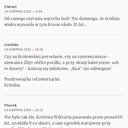
Chesel
24 SIERPNIA 2010
9:34
Od samego czytania wątroba boli! Nic dziwnego, że średnia
wieku wynosiła w tym kresie około 35 lat…
ECHIDNA
24 SIERPNIA 2010
10:14
Czy na królewskiej porcelanie, czy na cynowej misce –
nieważne.Zbyt obfite posiłki, a przy okazji kaloryczne- ach
te desery! – kończą się jednkowo. „Kuń” nie udźwignie!
Pozdrowiątka od zwierzątka
Echidna
Placek
24 SIERPNIA 2010
10:21
Nie było tak żle. Królowa Wiktoria panowała przez ponad 60
lat, urodziła 9-ro dzieci, a sam ogródek warzywny przy