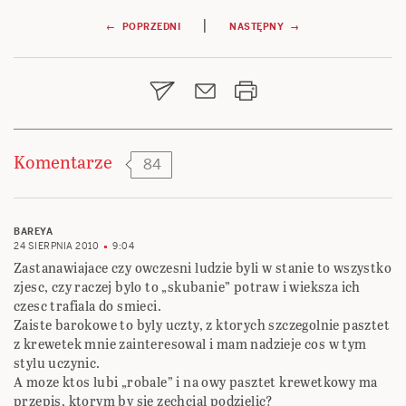
Nawigacja
|
← POPRZEDNI
NASTĘPNY →
wpisu
Komentarze
84
BAREYA
24 SIERPNIA 2010
9:04
Zastanawiajace czy owczesni ludzie byli w stanie to wszystko
zjesc, czy raczej bylo to „skubanie” potraw i wieksza ich
czesc trafiala do smieci.
Zaiste barokowe to byly uczty, z ktorych szczegolnie pasztet
z krewetek mnie zainteresowal i mam nadzieje cos w tym
stylu uczynic.
A moze ktos lubi „robale” i na owy pasztet krewetkowy ma
przepis, ktorym by sie zechcial podzielic?