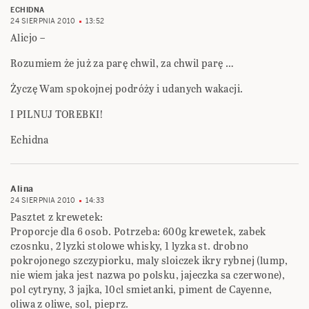
ECHIDNA
24 SIERPNIA 2010
13:52
Alicjo –
Rozumiem że już za parę chwil, za chwil parę …
Życzę Wam spokojnej podróży i udanych wakacji.
I PILNUJ TOREBKI!
Echidna
Alina
24 SIERPNIA 2010
14:33
Pasztet z krewetek:
Proporcje dla 6 osob. Potrzeba: 600g krewetek, zabek
czosnku, 2 lyzki stolowe whisky, 1 lyzka st. drobno
pokrojonego szczypiorku, maly sloiczek ikry rybnej (lump,
nie wiem jaka jest nazwa po polsku, jajeczka sa czerwone),
pol cytryny, 3 jajka, 10cl smietanki, piment de Cayenne,
oliwa z oliwe, sol, pieprz.