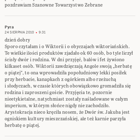
pozdrawiam Szanowne Towarzystwo Zebrane
Pyra
24 SIERPNIA 2010
9:31
dzień dobry
Sporo czytałam i o Wiktorii i o obyczajach wiktoriańskich.
Te wielkie ilości produktów zjadało ok 60 osób, bo tyle liczył
ścisły dwór i rodzina. W dni przyjęć, balów i fet żywiono
kilkaset osób. Wiktorii zawdzięczają Angole swoją „herbatę
o piątej”, to ona wprowadziła popołudniowy lekki posiłek
przy herbacie, kanapkach z ogórkiem albo rzeżuchą
i słodyczach, w czasie których obowiązkowo gromadziła się
rodzina i zaproszeni goście. Przyjęcia te, pozornie
nieetykietalne, natychmiast zostały naśladowane w całym
imperium, w którym słońce nigdy nie zachodziło.
Arystokracja nieco kręciła nosem, że Dwór św. Jakuba jest
ogniskiem kultury mieszczańskiej, ale też karnie parzyła
herbatę o piątej.