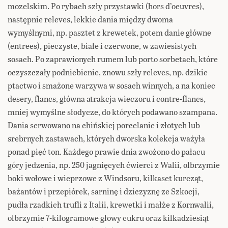
mozelskim. Po rybach szły przystawki (hors d’oeuvres),
następnie releves, lekkie dania między dwoma
wymyślnymi, np. pasztet z krewetek, potem danie główne
(entrees), pieczyste, białe i czerwone, w zawiesistych
sosach. Po zaprawionych rumem lub porto sorbetach, które
oczyszczały podniebienie, znowu szły releves, np. dzikie
ptactwo i smażone warzywa w sosach winnych, a na koniec
desery, flancs, główna atrakcja wieczoru i contre-flancs,
mniej wymyślne słodycze, do których podawano szampana.
Dania serwowano na chińskiej porcelanie i złotych lub
srebrnych zastawach, których dworska kolekcja ważyła
ponad pięć ton. Każdego prawie dnia zwożono do pałacu
góry jedzenia, np. 250 jagnięcych ćwierci z Walii, olbrzymie
boki wołowe i wieprzowe z Windsoru, kilkaset kurcząt,
bażantów i przepiórek, sarninę i dziczyznę ze Szkocji,
pudła rzadkich trufli z Italii, krewetki i małże z Kornwalii,
olbrzymie 7-kilogramowe głowy cukru oraz kilkadziesiąt