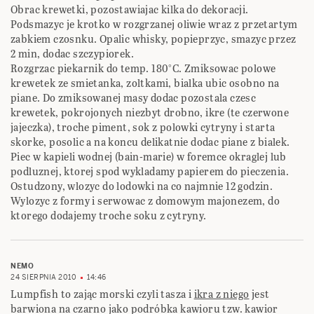
Obrac krewetki, pozostawiajac kilka do dekoracji.
Podsmazyc je krotko w rozgrzanej oliwie wraz z przetartym
zabkiem czosnku. Opalic whisky, popieprzyc, smazyc przez
2 min, dodac szczypiorek.
Rozgrzac piekarnik do temp. 180°C. Zmiksowac polowe
krewetek ze smietanka, zoltkami, bialka ubic osobno na
piane. Do zmiksowanej masy dodac pozostala czesc
krewetek, pokrojonych niezbyt drobno, ikre (te czerwone
jajeczka), troche piment, sok z polowki cytryny i starta
skorke, posolic a na koncu delikatnie dodac piane z bialek.
Piec w kapieli wodnej (bain-marie) w foremce okraglej lub
podluznej, ktorej spod wykladamy papierem do pieczenia.
Ostudzony, wlozyc do lodowki na co najmnie 12 godzin.
Wylozyc z formy i serwowac z domowym majonezem, do
ktorego dodajemy troche soku z cytryny.
NEMO
24 SIERPNIA 2010
14:46
Lumpfish to zając morski czyli tasza i
ikra z niego
jest
barwiona na czarno jako podróbka kawioru tzw. kawior