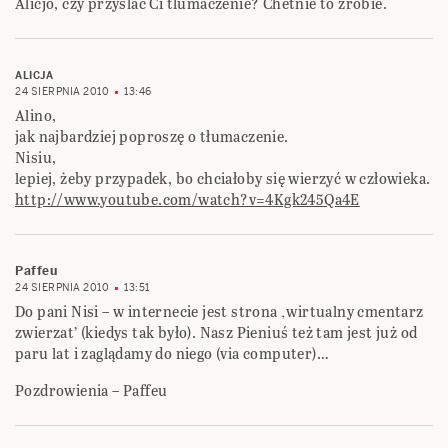
Alicjo, czy przyslac Ci tlumaczenie? Chetnie to zrobie.
ALICJA
24 SIERPNIA 2010
13:46
Alino,
jak najbardziej poproszę o tłumaczenie.
Nisiu,
lepiej, żeby przypadek, bo chciałoby się wierzyć w człowieka.
http://www.youtube.com/watch?v=4Kgk245Qa4E
Paffeu
24 SIERPNIA 2010
13:51
Do pani Nisi – w internecie jest strona ‚wirtualny cmentarz
zwierzat’ (kiedys tak było). Nasz Pieniuś też tam jest już od
paru lat i zaglądamy do niego (via computer)…
Pozdrowienia – Paffeu