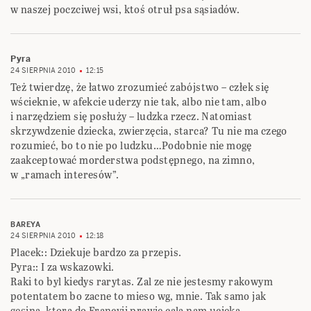
w naszej poczciwej wsi, ktoś otruł psa sąsiadów.
Pyra
24 SIERPNIA 2010
12:15
Też twierdzę, że łatwo zrozumieć zabójstwo – człek się
wścieknie, w afekcie uderzy nie tak, albo nie tam, albo
i narzędziem się posłuży – ludzka rzecz. Natomiast
skrzywdzenie dziecka, zwierzęcia, starca? Tu nie ma czego
rozumieć, bo to nie po ludzku…Podobnie nie mogę
zaakceptować morderstwa podstępnego, na zimno,
w „ramach interesów”.
BAREYA
24 SIERPNIA 2010
12:18
Placek:: Dziekuje bardzo za przepis.
Pyra:: I za wskazowki.
Raki to byl kiedys rarytas. Zal ze nie jestesmy rakowym
potentatem bo zacne to mieso wg, mnie. Tak samo jak
gesina, ktora do Francyji prawie cala nam ucieka