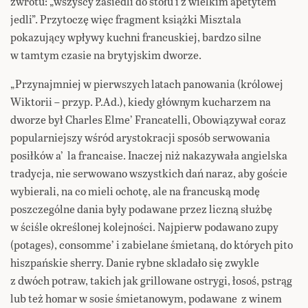
zwrotu: „wszyscy zasiedli do stołu i z wielkim apetytem
jedli”. Przytoczę więc fragment książki Misztala
pokazujący wpływy kuchni francuskiej, bardzo silne
w tamtym czasie na brytyjskim dworze.
„Przynajmniej w pierwszych latach panowania (królowej
Wiktorii – przyp. P.Ad.), kiedy głównym kucharzem na
dworze był Charles Elme’ Francatelli, Obowiązywał coraz
popularniejszy wśród arystokracji sposób serwowania
posiłków a’ la francaise. Inaczej niż nakazywała angielska
tradycja, nie serwowano wszystkich dań naraz, aby goście
wybierali, na co mieli ochotę, ale na francuską modę
poszczególne dania były podawane przez liczną służbę
w ściśle określonej kolejności. Najpierw podawano zupy
(potages), consomme’ i zabielane śmietaną, do których pito
hiszpańskie sherry. Danie rybne skladało się zwykle
z dwóch potraw, takich jak grillowane ostrygi, łosoś, pstrąg
lub też homar w sosie śmietanowym, podawane z winem