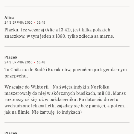
Alina
24 SIERPNIA 2010
16:45
Placku, tez wczoraj (Alicja 13:42), jest kilka polskich
znaczkow, w tym jeden z 1860, tylko zdjecia sa marne.
Placek
24 SIERPNIA 2010
16:48
To Château de Budé i Kurakinów, poznałem po legendarnym
przepychu.
Wracając do Wiktorii – Na święta indyki z Norfolku
maszerowały do niej w skórzanych bucikach, mil 80. Marsz
rozpoczynał się już w pażdzierniku. Po dotarciu do celu
wychudzone lekkoatletki zajadały się bez pamięci, a potem…
jak na filmie. Nie żartuję. (o indykach)
Placek