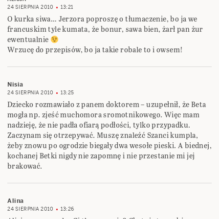
24 SIERPNIA 2010
13:21
O kurka siwa… Jerzora poproszę o tłumaczenie, bo ja we
francuskim tyle kumata, że bonur, sawa bien, żarł pan żur
ewentualnie
Wrzucę do przepisów, bo ja takie robale to i owsem!
Nisia
24 SIERPNIA 2010
13:25
Dziecko rozmawiało z panem doktorem – uzupełnił, że Beta
mogła np. zjeść muchomora sromotnikowego. Więc mam
nadzieję, że nie padła ofiarą podłości, tylko przypadku.
Zaczynam się otrzepywać. Muszę znaleźć Szanci kumpla,
żeby znowu po ogrodzie biegały dwa wesołe pieski. A biednej,
kochanej Betki nigdy nie zapomnę i nie przestanie mi jej
brakować.
Alina
24 SIERPNIA 2010
13:26