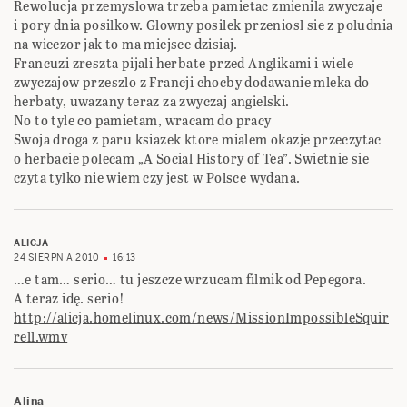
Rewolucja przemyslowa trzeba pamietac zmienila zwyczaje
i pory dnia posilkow. Glowny posilek przeniosl sie z poludnia
na wieczor jak to ma miejsce dzisiaj.
Francuzi zreszta pijali herbate przed Anglikami i wiele
zwyczajow przeszlo z Francji chocby dodawanie mleka do
herbaty, uwazany teraz za zwyczaj angielski.
No to tyle co pamietam, wracam do pracy
Swoja droga z paru ksiazek ktore mialem okazje przeczytac
o herbacie polecam „A Social History of Tea”. Swietnie sie
czyta tylko nie wiem czy jest w Polsce wydana.
ALICJA
24 SIERPNIA 2010
16:13
…e tam… serio… tu jeszcze wrzucam filmik od Pepegora.
A teraz idę. serio!
http://alicja.homelinux.com/news/MissionImpossibleSquir
rell.wmv
Alina