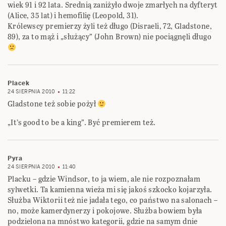
wiek 91 i 92 lata. Srednią zaniżyło dwoje zmarłych na dyfteryt
(Alice, 35 lat) i hemofilię (Leopold, 31).
Królewscy premierzy żyli też długo (Disraeli, 72, Gladstone,
89), za to mąż i „służący” (John Brown) nie pociągnęli długo
Placek
24 SIERPNIA 2010
11:22
Gladstone też sobie pożył
„It’s good to be a king”. Być premierem też.
Pyra
24 SIERPNIA 2010
11:40
Placku – gdzie Windsor, to ja wiem, ale nie rozpoznałam
sylwetki. Ta kamienna wieża mi się jakoś szkocko kojarzyła.
Służba Wiktorii też nie jadała tego, co państwo na salonach –
no, może kamerdynerzy i pokojowe. Służba bowiem była
podzielona na mnóstwo kategorii, gdzie na samym dnie