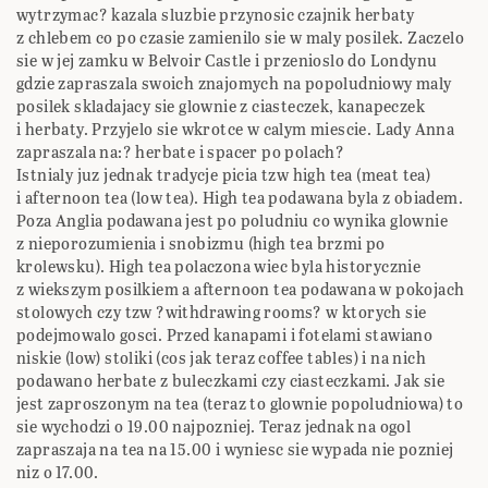
wytrzymac? kazala sluzbie przynosic czajnik herbaty
z chlebem co po czasie zamienilo sie w maly posilek. Zaczelo
sie w jej zamku w Belvoir Castle i przenioslo do Londynu
gdzie zapraszala swoich znajomych na popoludniowy maly
posilek skladajacy sie glownie z ciasteczek, kanapeczek
i herbaty. Przyjelo sie wkrotce w calym miescie. Lady Anna
zapraszala na:? herbate i spacer po polach?
Istnialy juz jednak tradycje picia tzw high tea (meat tea)
i afternoon tea (low tea). High tea podawana byla z obiadem.
Poza Anglia podawana jest po poludniu co wynika glownie
z nieporozumienia i snobizmu (high tea brzmi po
krolewsku). High tea polaczona wiec byla historycznie
z wiekszym posilkiem a afternoon tea podawana w pokojach
stolowych czy tzw ?withdrawing rooms? w ktorych sie
podejmowalo gosci. Przed kanapami i fotelami stawiano
niskie (low) stoliki (cos jak teraz coffee tables) i na nich
podawano herbate z buleczkami czy ciasteczkami. Jak sie
jest zaproszonym na tea (teraz to glownie popoludniowa) to
sie wychodzi o 19.00 najpozniej. Teraz jednak na ogol
zapraszaja na tea na 15.00 i wyniesc sie wypada nie pozniej
niz o 17.00.