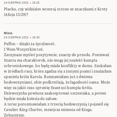
24 SIERPNIA 2010
16:25
Placku, czy widziales wczoraj strone ze znaczkami z Krety
(Alicja 13:29)?
Nisia
24 SIERPNIA 2010
16:30
Paffeu – dzięki za życzliwość.
I Wam Wszystkim też.
Zaczynam myśleć pozytywnie, znaczy do przodu. Ponieważ
Szanta ma charakterek, nie mogę jej znaleźć kumpla
schroniskowego, bo będę miała konflikty w domu. Szukałam
w źródłach rasy, która zgadza się z innymi psami i znalazłam
spaniela króla Karola. Rozmawiałam już z dwiema
hodowczyniami, obie podkreślają, że łagodność sama. Może
więc za jakiś czas sprawię Szantusi kumpla-króla.
Dziewczynka powinna zaakceptować szczeniaka, a potem
będzie miała kolesia do zabaw.
A teraz porozmawiałam z trzecią hodowczynią i pojawił się
Cavalier King Charles, mniejsza mimoza od Kinga.
Zobaczymy.