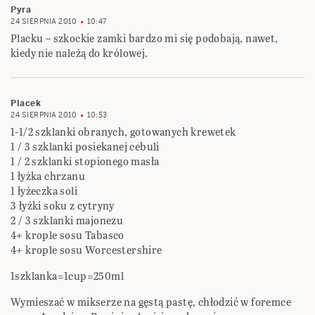
Pyra
24 SIERPNIA 2010
10:47
Placku – szkockie zamki bardzo mi się podobają, nawet,
kiedy nie należą do królowej.
Placek
24 SIERPNIA 2010
10:53
1-1/2 szklanki obranych, gotowanych krewetek
1 / 3 szklanki posiekanej cebuli
1 / 2 szklanki stopionego masła
1 łyżka chrzanu
1 łyżeczka soli
3 łyżki soku z cytryny
2 / 3 szklanki majonezu
4+ krople sosu Tabasco
4+ krople sosu Worcestershire
1szklanka=1cup=250ml
Wymieszać w mikserze na gęstą pastę, chłodzić w foremce