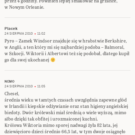
przez 4 godziny. Powinien lepiej smakować na grzance,
w Nowym Orleanie.
Placek
24 SIERPNIA 2010
11:02
Pyro – Zamek Windsor znajduje się w hrabstwie Berkshire,
w Anglii, a ten który mi się najbardziej podoba – Balmoral,
w Szkocji. Wiktorii i Albertowi też się podobał, dlatego kupił
go dla swej ukochanej
NEMO
24 SIERPNIA 2010
11:05
Chesel,
średnia wieku w tamtych czasach uwzględnia zapewne głód
w Irlandii i kiepskie odżywianie oraz stan higieny angielskiej
biedoty. Dwór królewski miał średnią o wiele wyższą, mimo
albo dzięki tak obfitej i urozmaiconej kuchni.
Królowa Wiktoria mimo sporej nadwagi żyła 82 lata, jej
dziewięcioro dzieci średnio 66,5 lat, w tym dwoje osiągnęło