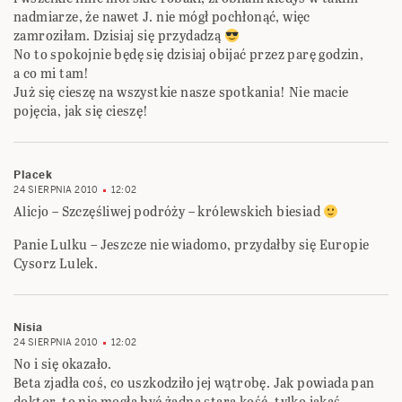
nadmiarze, że nawet J. nie mógł pochłonąć, więc
zamroziłam. Dzisiaj się przydadzą
No to spokojnie będę się dzisiaj obijać przez parę godzin,
a co mi tam!
Już się cieszę na wszystkie nasze spotkania! Nie macie
pojęcia, jak się cieszę!
Placek
24 SIERPNIA 2010
12:02
Alicjo – Szczęśliwej podróży – królewskich biesiad
Panie Lulku – Jeszcze nie wiadomo, przydałby się Europie
Cysorz Lulek.
Nisia
24 SIERPNIA 2010
12:02
No i się okazało.
Beta zjadła coś, co uszkodziło jej wątrobę. Jak powiada pan
doktor, to nie mogła być żadna stara kość, tylko jakaś