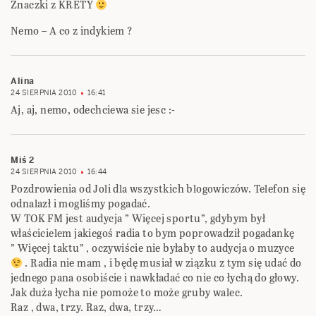
Znaczki z KRETY
Nemo – A co z indykiem ?
Alina
24 SIERPNIA 2010
16:41
Aj, aj, nemo, odechciewa sie jesc :-
Miś 2
24 SIERPNIA 2010
16:44
Pozdrowienia od Joli dla wszystkich blogowiczów. Telefon się
odnalazł i mogliśmy pogadać.
W TOK FM jest audycja ” Więcej sportu”, gdybym był
właścicielem jakiegoś radia to bym poprowadził pogadankę
” Więcej taktu” , oczywiście nie byłaby to audycja o muzyce
. Radia nie mam , i będę musiał w ziązku z tym się udać do
jednego pana osobiście i nawkładać co nie co łychą do głowy.
Jak duża łycha nie pomoże to może gruby walec.
Raz , dwa, trzy. Raz, dwa, trzy…