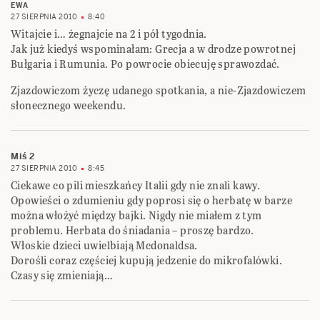
EWA
27 SIERPNIA 2010
8:40
Witajcie i… żegnajcie na 2 i pół tygodnia.
Jak już kiedyś wspominałam: Grecja a w drodze powrotnej
Bułgaria i Rumunia. Po powrocie obiecuję sprawozdać.
Zjazdowiczom życzę udanego spotkania, a nie-Zjazdowiczem
słonecznego weekendu.
Miś 2
27 SIERPNIA 2010
8:45
Ciekawe co pili mieszkańcy Italii gdy nie znali kawy.
Opowieści o zdumieniu gdy poprosi się o herbatę w barze
można włożyć między bajki. Nigdy nie miałem z tym
problemu. Herbata do śniadania – proszę bardzo.
Włoskie dzieci uwielbiają Mcdonaldsa.
Dorośli coraz częściej kupują jedzenie do mikrofalówki.
Czasy się zmieniają…