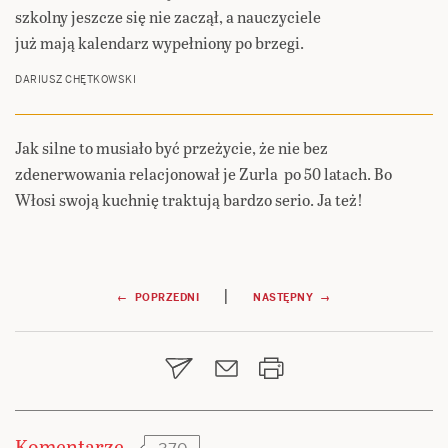
szkolny jeszcze się nie zaczął, a nauczyciele
już mają kalendarz wypełniony po brzegi.
DARIUSZ CHĘTKOWSKI
Jak silne to musiało być przeżycie, że nie bez
zdenerwowania relacjonował je Zurla po 50 latach. Bo
Włosi swoją kuchnię traktują bardzo serio. Ja też!
Nawigacja
|
← POPRZEDNI
NASTĘPNY →
wpisu
Komentarze