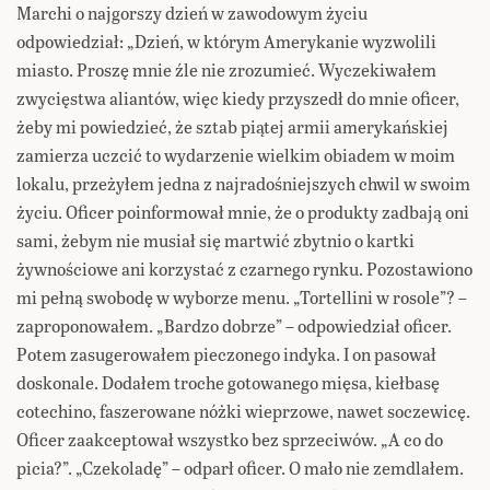
Marchi o najgorszy dzień w zawodowym życiu
odpowiedział: „Dzień, w którym Amerykanie wyzwolili
miasto. Proszę mnie źle nie zrozumieć. Wyczekiwałem
zwycięstwa aliantów, więc kiedy przyszedł do mnie oficer,
żeby mi powiedzieć, że sztab piątej armii amerykańskiej
zamierza uczcić to wydarzenie wielkim obiadem w moim
lokalu, przeżyłem jedna z najradośniejszych chwil w swoim
życiu. Oficer poinformował mnie, że o produkty zadbają oni
sami, żebym nie musiał się martwić zbytnio o kartki
żywnościowe ani korzystać z czarnego rynku. Pozostawiono
mi pełną swobodę w wyborze menu. „Tortellini w rosole”? –
zaproponowałem. „Bardzo dobrze” – odpowiedział oficer.
Potem zasugerowałem pieczonego indyka. I on pasował
doskonale. Dodałem troche gotowanego mięsa, kiełbasę
cotechino, faszerowane nóżki wieprzowe, nawet soczewicę.
Oficer zaakceptował wszystko bez sprzeciwów. „A co do
picia?”. „Czekoladę” – odparł oficer. O mało nie zemdlałem.