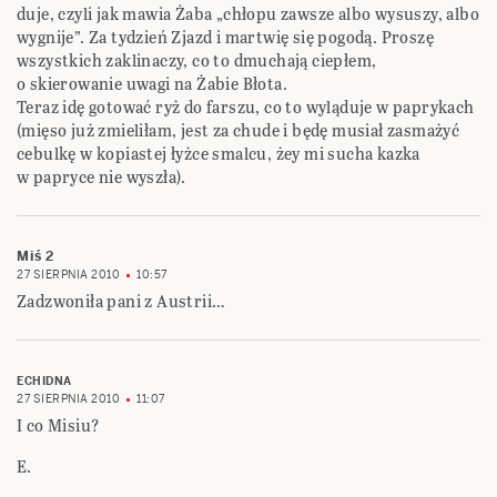
duje, czyli jak mawia Żaba „chłopu zawsze albo wysuszy, albo
wygnije”. Za tydzień Zjazd i martwię się pogodą. Proszę
wszystkich zaklinaczy, co to dmuchają ciepłem,
o skierowanie uwagi na Żabie Błota.
Teraz idę gotować ryż do farszu, co to wyląduje w paprykach
(mięso już zmieliłam, jest za chude i będę musiał zasmażyć
cebulkę w kopiastej łyżce smalcu, żey mi sucha kazka
w papryce nie wyszła).
Miś 2
27 SIERPNIA 2010
10:57
Zadzwoniła pani z Austrii…
ECHIDNA
27 SIERPNIA 2010
11:07
I co Misiu?
E.