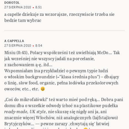
DOROTOL
27 SIERPNIA 2010
8:51
a capelle dziekuje za wczorajsze, rzeczywiscie trzeba sie
bedzie tam wybrac
A CAPPELLA
27 SIERPNIA 2010
8:54
Misiu (8:45), Polacy współcześni też uwielbiają McDo… Tak
jak wcześniej nie wszyscy jadali na porcelanie,
z zachowaniem ą-ę, itd…
Wspomniałam (na przykładzie) o pewnym typie ludzi
o włoskim backgroundzie (~”klasa średnia plus”) – dbający
o linię, slow food, organic, pełna lodówka przekolorowych
owoców, etc., etc.
„Coś do mikrofalówki” też warto mieć pod ręką… Dobra pani
domu dba o wszelkie odwody (choć na plastikowe pudełka
ready-made, UK style
, nie skuszę się nigdy ani ja, ani
znacznie więcej Włochów, niż analogicznych (lajfstajlowo)
Brytyjczyków… — pewne zarazy ‚chwytają się’ łatwiej