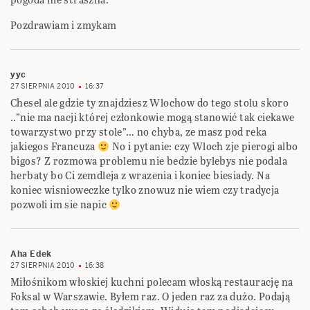
Pozdrawiam i zmykam
yyc
27 SIERPNIA 2010
16:37
Chesel ale gdzie ty znajdziesz Wlochow do tego stolu skoro
..”nie ma nacji której członkowie mogą stanowić tak ciekawe
towarzystwo przy stole”… no chyba, ze masz pod reka
jakiegos Francuza
No i pytanie: czy Wloch zje pierogi albo
bigos? Z rozmowa problemu nie bedzie bylebys nie podala
herbaty bo Ci zemdleja z wrazenia i koniec biesiady. Na
koniec wisnioweczke tylko znowuz nie wiem czy tradycja
pozwoli im sie napic
Aha Edek
27 SIERPNIA 2010
16:38
Miłośnikom włoskiej kuchni polecam włoską restaurację na
Foksal w Warszawie. Byłem raz. O jeden raz za dużo. Podają