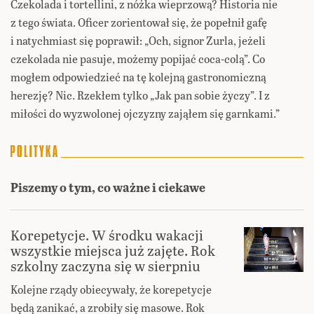
Czekolada i tortellini, z nóżka wieprzową? Historia nie
z tego świata. Oficer zorientował się, że popełnił gafę
i natychmiast się poprawił: „Och, signor Zurla, jeżeli
czekolada nie pasuje, możemy popijać coca-colą”. Co
mogłem odpowiedzieć na tę kolejną gastronomiczną
herezję? Nic. Rzekłem tylko „Jak pan sobie życzy”. I z
miłości do wyzwolonej ojczyzny zająłem się garnkami.”
Piszemy o tym, co ważne i ciekawe
Korepetycje. W środku wakacji
wszystkie miejsca już zajęte. Rok
szkolny zaczyna się w sierpniu
Kolejne rządy obiecywały, że korepetycje
będą zanikać, a zrobiły się masowe. Rok