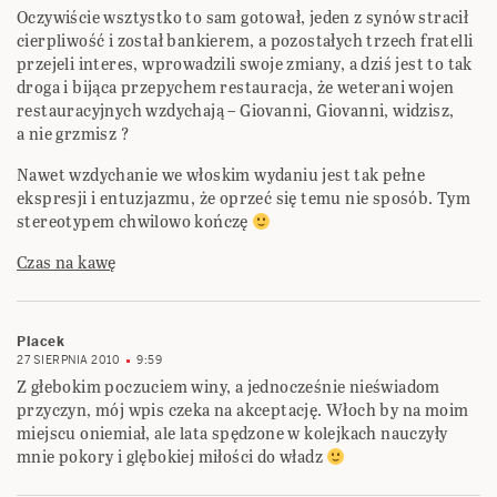
Oczywiście wsztystko to sam gotował, jeden z synów stracił
cierpliwość i został bankierem, a pozostałych trzech fratelli
przejeli interes, wprowadzili swoje zmiany, a dziś jest to tak
droga i bijąca przepychem restauracja, że weterani wojen
restauracyjnych wzdychają – Giovanni, Giovanni, widzisz,
a nie grzmisz ?
Nawet wzdychanie we włoskim wydaniu jest tak pełne
ekspresji i entuzjazmu, że oprzeć się temu nie sposób. Tym
stereotypem chwilowo kończę
Czas na kawę
Placek
27 SIERPNIA 2010
9:59
Z głebokim poczuciem winy, a jednocześnie nieświadom
przyczyn, mój wpis czeka na akceptację. Włoch by na moim
miejscu oniemiał, ale lata spędzone w kolejkach nauczyły
mnie pokory i glębokiej miłości do władz