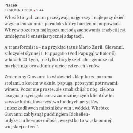
Placek
27 SIERPNIA 2010
9:44
Włosi których znam przeżywają najgorszy i najlepszy dzień
w życiu codziennie, paradoks który bardzo mi odpowiada.
Wbrew pozorom najlepszą metodą zachowania tradycji jest
umiejętność entuzjastycznej adaptacji.
A transformista – na przykład tatuś Mario Zurli, Giovanni,
założyciel słynnej Il Pappagallo (Pod Papugą) w Bolonii),
w latach 20-tych, nie tylko biegły szef, ale i geniusz od
marketingu oraz dumny ojciec czterech synów.
Zmieniony Giovanni to właściciel sklepiku ze paroma
stołami, z kotem w oknie, papugą, prostymi potrawami,
winem. Pozornie proste, ale smak zbijał z nóg, zielona
lasagna przyciągała coraz zamożniejszych klientów (ci
zawsze luibią towarzystwo biednych artystów
i nieszkodliwych miłośników win i wódek). Wkrótce
Giovanni zabłysnął puddingiem Richelieu-
indyk+trufle+sos+miłość , wszystko to w „skromnej,
wiejskiej osterii”.