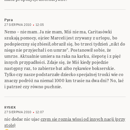
Pyra
27 SIERPNIA 2010
12:05
Nemo – nie mam. Ja nie mam, Miś nie ma, Caritasówki
szukają pomocy, ojciec Marceli jest zrywany z urlopu, bo
podopieczny się zbiesił,obraził się, bo trzeci tydzień „nikt do
niego nie przyjechał i on umrze”. Postanowił sobie, że
umrze. Aktualnie umiera na raka na karku, ślepotę i z pięć
innych przypadłości. Zdaje się, że Miś kiedy pojedzie
następny raz, to zabierze bat albo rękawice bokserskie.
Tylko czy nasze podstarzałe dziecko specjalnej troski wie co
znaczy podróż na niemal 1000 km trasie na dwa dni? No, lać
i patrzeć czy równo puchnie.
RYSIEK
27 SIERPNIA 2010
12:07
nic dodac nic ujac
czym sie roznia wlosi od innych nacji (przy
stole)