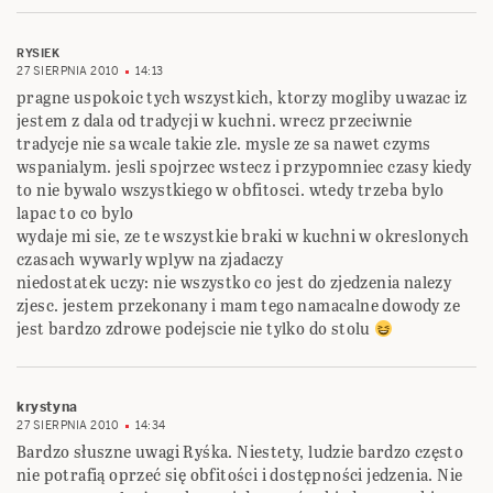
RYSIEK
27 SIERPNIA 2010
14:13
pragne uspokoic tych wszystkich, ktorzy mogliby uwazac iz
jestem z dala od tradycji w kuchni. wrecz przeciwnie
tradycje nie sa wcale takie zle. mysle ze sa nawet czyms
wspanialym. jesli spojrzec wstecz i przypomniec czasy kiedy
to nie bywalo wszystkiego w obfitosci. wtedy trzeba bylo
lapac to co bylo
wydaje mi sie, ze te wszystkie braki w kuchni w okreslonych
czasach wywarly wplyw na zjadaczy
niedostatek uczy: nie wszystko co jest do zjedzenia nalezy
zjesc. jestem przekonany i mam tego namacalne dowody ze
jest bardzo zdrowe podejscie nie tylko do stolu
krystyna
27 SIERPNIA 2010
14:34
Bardzo słuszne uwagi Ryśka. Niestety, ludzie bardzo często
nie potrafią oprzeć się obfitości i dostępności jedzenia. Nie