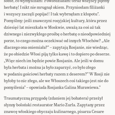
sobie, co wymyśliłam! Powiedziałam: teraz wszyscy pijemy
herbatę! I nikt nie mrugnął okiem. Przyniosłam filiżanki
i wszyscy zaczęli popijać! I tak wybrnęłam z kłopotu”.
Pomyślmy: jeśli znawczyni rosyjskiej kultury, która przez
dziesięć lat mieszkała w Moskwie, uważą za coś aż tak
dziwnego i niezwykłego prośbę o herbatę o nieodpowiedniej
porze, to czego można oczekiwać od innych Włochów? „Ale
dlaczego ona oniemiała?” – zapytają Rosjanie, nie wiedząc,
że po obiedzie Włosi piją tylko kawę i to dopiero po deserze.
„Więc niech im będzie powie Rosjanin. Ale jeśli w domu
była herbata i można ja było zaparzyć, co było złego
w podaniu gościowi herbaty razem z deserem?” W Rosji nie
byłoby to nic złego, ale we Włoszech coś takiego jest nie do
pomyślenia” – opowiada Rosjanka Galina Murawiewa.”
Traumatyczną przygodę (zdaniem jej bohatera) przeżył
słynny boloński restaurator Mario Zurla. Zapytany przez
znawcę włoskiego obyczaju kulinarnego, pisarza Cesare