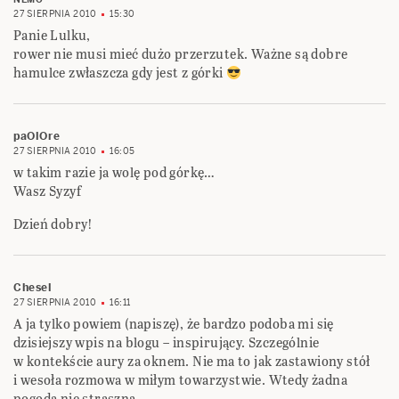
27 SIERPNIA 2010
15:30
Panie Lulku,
rower nie musi mieć dużo przerzutek. Ważne są dobre
hamulce zwłaszcza gdy jest z górki
paOlOre
27 SIERPNIA 2010
16:05
w takim razie ja wolę pod górkę…
Wasz Syzyf
Dzień dobry!
Chesel
27 SIERPNIA 2010
16:11
A ja tylko powiem (napiszę), że bardzo podoba mi się
dzisiejszy wpis na blogu – inspirujący. Szczególnie
w kontekście aury za oknem. Nie ma to jak zastawiony stół
i wesoła rozmowa w miłym towarzystwie. Wtedy żadna
pogoda nie straszna.