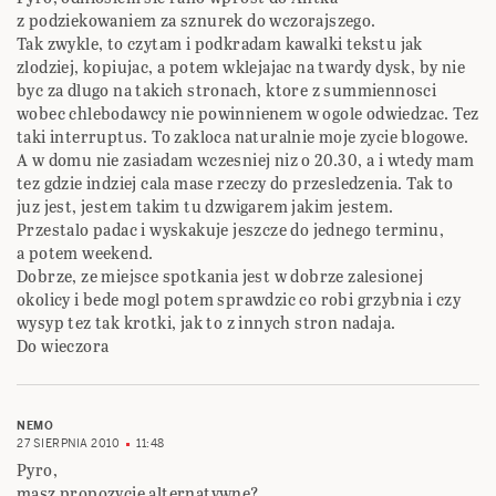
z podziekowaniem za sznurek do wczorajszego.
Tak zwykle, to czytam i podkradam kawalki tekstu jak
zlodziej, kopiujac, a potem wklejajac na twardy dysk, by nie
byc za dlugo na takich stronach, ktore z summiennosci
wobec chlebodawcy nie powinnienem w ogole odwiedzac. Tez
taki interruptus. To zakloca naturalnie moje zycie blogowe.
A w domu nie zasiadam wczesniej niz o 20.30, a i wtedy mam
tez gdzie indziej cala mase rzeczy do przesledzenia. Tak to
juz jest, jestem takim tu dzwigarem jakim jestem.
Przestalo padac i wyskakuje jeszcze do jednego terminu,
a potem weekend.
Dobrze, ze miejsce spotkania jest w dobrze zalesionej
okolicy i bede mogl potem sprawdzic co robi grzybnia i czy
wysyp tez tak krotki, jak to z innych stron nadaja.
Do wieczora
NEMO
27 SIERPNIA 2010
11:48
Pyro,
masz propozycje alternatywne?