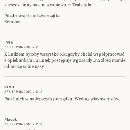
a jeszcze inny basem wyśpiewuje: Trala la la.
Pozdrowiątka od zwierzątka
Echidna
Pyra
27 SIERPNIA 2010
11:15
Z Lulkiem byłoby wszystko o.k. gdyby chciał współpracować
z opiekunkami, a Lulek postępuje wg zasady „na złość mamie
odmrożę sobie uszy”
NEMO
27 SIERPNIA 2010
11:17
Pan Lulek w najlepszym porządku. Według własnych słów.
Placek
27 SIERPNIA 2010
11:21