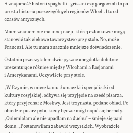
A znajomość historii spaghetti, grissini czy gorgonzoli to po
prostu historia poszczególnych regionów Włoch. I to od
czasów antycznych.
Moim zdaniem nie ma innej nacji, której członkowie mogą
stanowić tak ciekawe towarzystwo przy stole. No, może
Francuzi. Ale tu mam znacznie mniejsze doświadczenie.
Ostatnio przeczytałem dwie pyszne anegdotki dobitnie
prezentujące różnice między Włochami a Rosjanami
i Amerykanami. Oczywiście przy stole.
„W Rzymie, w mieszkaniu tłumaczki i specjalistki od
kultury rosyjskiej, odbywa się przyjęcie na cześć pisarza,
który przyjechał z Moskwy. Jest trzynasta, podano obiad. Po
obiedzie pisarz pyta, kiedy będzie mógł napić się herbaty.
„Oniemiałam ale nie upadłam na duchu” – śmieje się pani
domu. „Postanowiłam zabawić wszystkich. Wyobraźcie