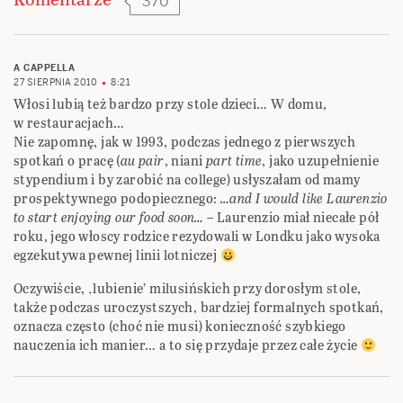
370
A CAPPELLA
27 SIERPNIA 2010
8:21
Włosi lubią też bardzo przy stole dzieci… W domu,
w restauracjach…
Nie zapomnę, jak w 1993, podczas jednego z pierwszych
spotkań o pracę (
au pair
, niani
part time
, jako uzupełnienie
stypendium i by zarobić na college) usłyszałam od mamy
prospektywnego podopiecznego:
…and I would like Laurenzio
to start enjoying our food soon…
– Laurenzio miał niecałe pół
roku, jego włoscy rodzice rezydowali w Londku jako wysoka
egzekutywa pewnej linii lotniczej
Oczywiście, ‚lubienie’ milusińskich przy dorosłym stole,
także podczas uroczystszych, bardziej formalnych spotkań,
oznacza często (choć nie musi) konieczność szybkiego
nauczenia ich manier… a to się przydaje przez całe życie