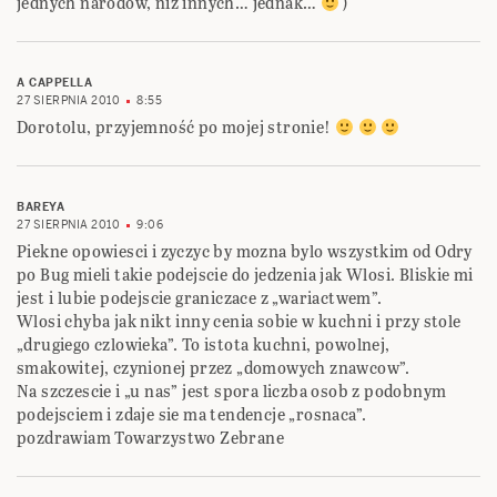
jednych narodów, niż innych… jednak…
)
A CAPPELLA
27 SIERPNIA 2010
8:55
Dorotolu, przyjemność po mojej stronie!
BAREYA
27 SIERPNIA 2010
9:06
Piekne opowiesci i zyczyc by mozna bylo wszystkim od Odry
po Bug mieli takie podejscie do jedzenia jak Wlosi. Bliskie mi
jest i lubie podejscie graniczace z „wariactwem”.
Wlosi chyba jak nikt inny cenia sobie w kuchni i przy stole
„drugiego czlowieka”. To istota kuchni, powolnej,
smakowitej, czynionej przez „domowych znawcow”.
Na szczescie i „u nas” jest spora liczba osob z podobnym
podejsciem i zdaje sie ma tendencje „rosnaca”.
pozdrawiam Towarzystwo Zebrane