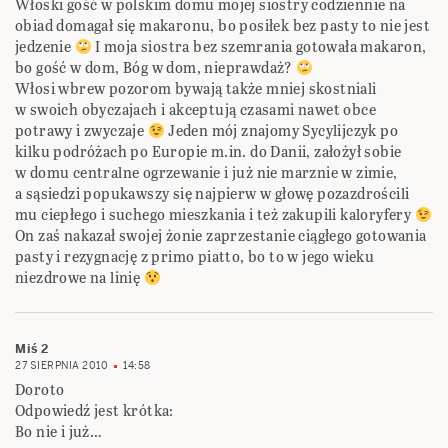
Włoski gość w polskim domu mojej siostry codziennie na
obiad domagał się makaronu, bo posiłek bez pasty to nie jest
jedzenie
I moja siostra bez szemrania gotowała makaron,
bo gość w dom, Bóg w dom, nieprawdaż?
Włosi wbrew pozorom bywają także mniej skostniali
w swoich obyczajach i akceptują czasami nawet obce
potrawy i zwyczaje
Jeden mój znajomy Sycylijczyk po
kilku podróżach po Europie m.in. do Danii, założył sobie
w domu centralne ogrzewanie i już nie marznie w zimie,
a sąsiedzi popukawszy się najpierw w głowę pozazdrościli
mu ciepłego i suchego mieszkania i też zakupili kaloryfery
On zaś nakazał swojej żonie zaprzestanie ciągłego gotowania
pasty i rezygnację z primo piatto, bo to w jego wieku
niezdrowe na linię
Miś 2
27 SIERPNIA 2010
14:58
Doroto
Odpowiedź jest krótka:
Bo nie i już…