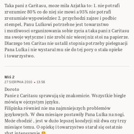
Taka pani z Caritasu, moze mila Azjatka to: 1. nie potrafi
zrozumiec 80% co do niej sie mowi a 95% nie potrafi
zrozumiale wypowiedziec 2. przychodzi zajzec i podbic
stempel, Panu Lulkowi potrzebne jest towarzstwo
i mozliwosci organizowania sobie zycia a taka pani z Caritasu
ma swoje wytyczne i nie zrobi nic wiecej niz stoi na papierze.
Dlaczego ten Caritas nie ustalil stopnia potrzeby pielegnacji
Pana Lulka i nie wystaral mu sie do tej pory o stala opieke
i towarzystwo.
Miś 2
27 SIERPNIA 2010
13:58
Doroto
Panie z Caritasu sprawują się znakomicie. Wszystkie biegle
mówią w ojczystym języku.
Filipinka również nie ma najmniejszych problemów
językowych. W dwa miesiące postawiły Pana Lulka na nogi.
Może chodzić , jest w dużo lepszej kondycji niż dwa czy trzy
miesiące temu. O opiekę i towarzystwo starał się ostatnio
zbyt intensywnie