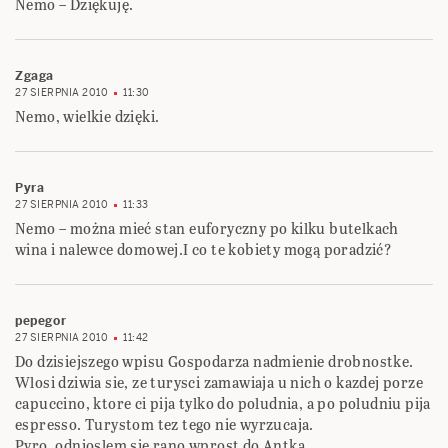
Nemo – Dziękuję.
Zgaga
27 SIERPNIA 2010
11:30
Nemo, wielkie dzięki.
Pyra
27 SIERPNIA 2010
11:33
Nemo – można mieć stan euforyczny po kilku butelkach
wina i nalewce domowej.I co te kobiety mogą poradzić?
pepegor
27 SIERPNIA 2010
11:42
Do dzisiejszego wpisu Gospodarza nadmienie drobnostke.
Wlosi dziwia sie, ze turysci zamawiaja u nich o kazdej porze
capuccino, ktore ci pija tylko do poludnia, a po poludniu pija
espresso. Turystom tez tego nie wyrzucaja.
Pyro, odnioslem sie rano wprost do Antka