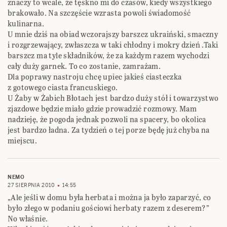
znaczy to wcale, że tęskno mi do czasów, kiedy wszystkiego
brakowało. Na szczęście wzrasta powoli świadomość
kulinarna.
U mnie dziś na obiad wczorajszy barszcz ukraiński, smaczny
i rozgrzewający, zwłaszcza w taki chłodny i mokry dzień .Taki
barszcz ma tyle składników, że za każdym razem wychodzi
cały duży garnek. To co zostanie, zamrażam.
Dla poprawy nastroju chcę upiec jakieś ciasteczka
z gotowego ciasta francuskiego.
U Żaby w Żabich Błotach jest bardzo duży stół i towarzystwo
zjazdowe będzie miało gdzie prowadzić rozmowy. Mam
nadzieję, że pogoda jednak pozwoli na spacery, bo okolica
jest bardzo ładna. Za tydzień o tej porze będę już chyba na
miejscu.
NEMO
27 SIERPNIA 2010
14:55
„Ale jeśli w domu była herbata i można ja było zaparzyć, co
było złego w podaniu gościowi herbaty razem z deserem?”
No właśnie.