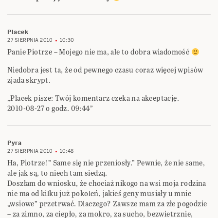
Placek
27 SIERPNIA 2010
10:30
Panie Piotrze – Mojego nie ma, ale to dobra wiadomość
Niedobra jest ta, że od pewnego czasu coraz więcej wpisów
zjada skrypt.
„Placek pisze: Twój komentarz czeka na akceptację.
2010-08-27 o godz. 09:44”
Pyra
27 SIERPNIA 2010
10:48
Ha, Piotrze!” Same się nie przeniosły.” Pewnie, że nie same,
ale jak są, to niech tam siedzą.
Doszłam do wniosku, że chociaż nikogo na wsi moja rodzina
nie ma od kilku już pokoleń, jakieś geny musiały u mnie
„wsiowe” przetrwać. Dlaczego? Zawsze mam za złe pogodzie
– za zimno, za ciepło, za mokro, za sucho, bezwietrznie,