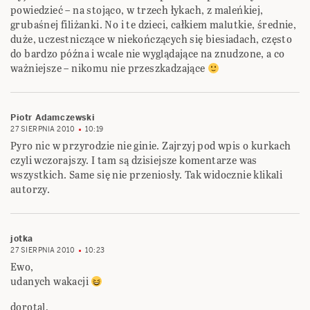
powiedzieć – na stojąco, w trzech łykach, z maleńkiej,
grubaśnej filiżanki. No i te dzieci, całkiem malutkie, średnie,
duże, uczestniczące w niekończących się biesiadach, często
do bardzo późna i wcale nie wyglądające na znudzone, a co
ważniejsze – nikomu nie przeszkadzające
Piotr Adamczewski
27 SIERPNIA 2010
10:19
Pyro nic w przyrodzie nie ginie. Zajrzyj pod wpis o kurkach
czyli wczorajszy. I tam są dzisiejsze komentarze was
wszystkich. Same się nie przeniosły. Tak widocznie klikali
autorzy.
jotka
27 SIERPNIA 2010
10:23
Ewo,
udanych wakacji
dorotal,