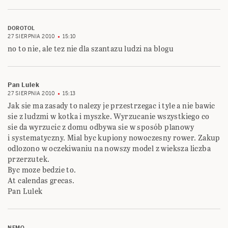
DOROTOL
27 SIERPNIA 2010
15:10
no to nie, ale tez nie dla szantazu ludzi na blogu
Pan Lulek
27 SIERPNIA 2010
15:13
Jak sie ma zasady to nalezy je przestrzegac i tyle a nie bawic
sie z ludzmi w kotka i myszke. Wyrzucanie wszystkiego co
sie da wyrzucic z domu odbywa sie w sposób planowy
i systematyczny. Mial byc kupiony nowoczesny rower. Zakup
odlozono w oczekiwaniu na nowszy model z wieksza liczba
przerzutek.
Byc moze bedzie to.
At calendas grecas.
Pan Lulek
NEMO