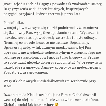
gratulacje dla Ciebie i Dagny z powodu tak znakomitej szkoły,
Dagny życzenia wielu intelektualnych, inspirujacych
przygód, przyjaźni, które przetrwaja przez lata.
Panie Lulku,
w mojej głowie zaczyna się rodzić podejrzenie, że zamierza
się Szanowny Pan, wykpić ze spotkania z nami. Wydarzenia
niezalezne od nas spowodowały, ze trzeba to było odłożyc.
Niemniej co sie odwlecze, to nie uciesze. Dojedziemy.
Uprasza się żeby, w tak zwanym międzyczasie, był Pan
uprzejmy, nie wychodzić cichcem tylnym wyjsciem. Tego nie
robi sie przyjaciołom, co z tego, że tylko blogowym. Proszę
to sobie wziąć głęboko do serca i zapamietać. W przeciwnym
razie bedę się gniewać. A gniew kobiety bywa niebezpieczny.
Pozostaję z uszanowaniem.
Wszystkich Nowych Biesiadników witam serdecznie przy
stole.
Dzwoniłam do Nisi, która baluje na Famie. Cichal dzwonił
wczoraj do niej do domu, ale nie zostawił numeru telefonu.
Cichalu
podaj jakies namiary