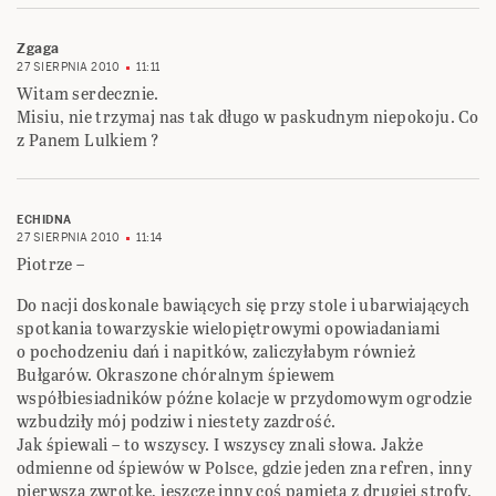
Zgaga
27 SIERPNIA 2010
11:11
Witam serdecznie.
Misiu, nie trzymaj nas tak długo w paskudnym niepokoju. Co
z Panem Lulkiem ?
ECHIDNA
27 SIERPNIA 2010
11:14
Piotrze –
Do nacji doskonale bawiących się przy stole i ubarwiających
spotkania towarzyskie wielopiętrowymi opowiadaniami
o pochodzeniu dań i napitków, zaliczyłabym również
Bułgarów. Okraszone chóralnym śpiewem
współbiesiadników późne kolacje w przydomowym ogrodzie
wzbudziły mój podziw i niestety zazdrość.
Jak śpiewali – to wszyscy. I wszyscy znali słowa. Jakże
odmienne od śpiewów w Polsce, gdzie jeden zna refren, inny
pierwszą zwrotkę, jeszcze inny coś pamięta z drugiej strofy,