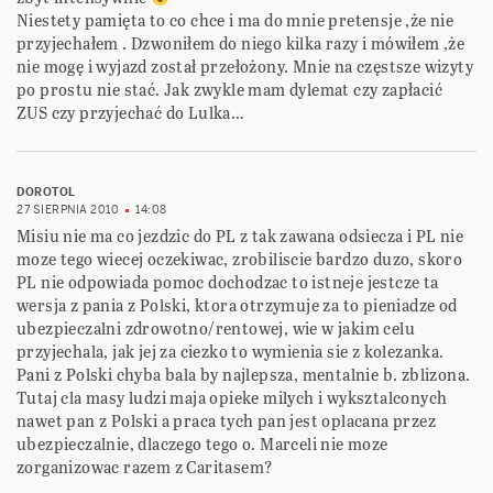
Niestety pamięta to co chce i ma do mnie pretensje ,że nie
przyjechałem . Dzwoniłem do niego kilka razy i mówiłem ,że
nie mogę i wyjazd został przełożony. Mnie na częstsze wizyty
po prostu nie stać. Jak zwykle mam dylemat czy zapłacić
ZUS czy przyjechać do Lulka…
DOROTOL
27 SIERPNIA 2010
14:08
Misiu nie ma co jezdzic do PL z tak zawana odsiecza i PL nie
moze tego wiecej oczekiwac, zrobiliscie bardzo duzo, skoro
PL nie odpowiada pomoc dochodzac to istneje jestcze ta
wersja z pania z Polski, ktora otrzymuje za to pieniadze od
ubezpieczalni zdrowotno/rentowej, wie w jakim celu
przyjechala, jak jej za ciezko to wymienia sie z kolezanka.
Pani z Polski chyba bala by najlepsza, mentalnie b. zblizona.
Tutaj cla masy ludzi maja opieke milych i wyksztalconych
nawet pan z Polski a praca tych pan jest oplacana przez
ubezpieczalnie, dlaczego tego o. Marceli nie moze
zorganizowac razem z Caritasem?