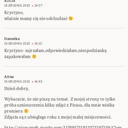
ALICJA
16 GRUDNIA 2010
14:07
Krystyno,
właśnie mamy się nie odchudzać
Danuśka
16 GRUDNIA 2010
14:10
Krystyno- zajrzałam,odpowiedziałam,niespodziankę
zapakowałam
Alina
16 GRUDNIA 2010
14:43
Dzień dobry,
Wybaczcie, że nie piszę na temat. Z mojej strony to tylko
próba umieszczenia kilku zdjęć z Picasa, dla mnie wielka
premiera
Zdjęcia są z ubiegłego roku z mojej małej miejscowości.
http://picasaweb.google.com/112895715833573367159/Clam