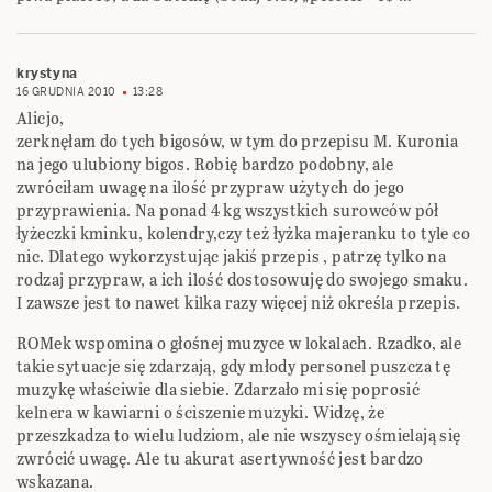
krystyna
16 GRUDNIA 2010
13:28
Alicjo,
zerknęłam do tych bigosów, w tym do przepisu M. Kuronia
na jego ulubiony bigos. Robię bardzo podobny, ale
zwróciłam uwagę na ilość przypraw użytych do jego
przyprawienia. Na ponad 4 kg wszystkich surowców pół
łyżeczki kminku, kolendry,czy też łyżka majeranku to tyle co
nic. Dlatego wykorzystując jakiś przepis , patrzę tylko na
rodzaj przypraw, a ich ilość dostosowuję do swojego smaku.
I zawsze jest to nawet kilka razy więcej niż określa przepis.
ROMek wspomina o głośnej muzyce w lokalach. Rzadko, ale
takie sytuacje się zdarzają, gdy młody personel puszcza tę
muzykę właściwie dla siebie. Zdarzało mi się poprosić
kelnera w kawiarni o ściszenie muzyki. Widzę, że
przeszkadza to wielu ludziom, ale nie wszyscy ośmielają się
zwrócić uwagę. Ale tu akurat asertywność jest bardzo
wskazana.