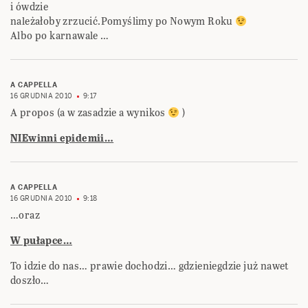
i ówdzie
należałoby zrzucić.Pomyślimy po Nowym Roku
Albo po karnawale …
A CAPPELLA
16 GRUDNIA 2010
9:17
A propos (a w zasadzie a wynikos
)
NIEwinni epidemii…
A CAPPELLA
16 GRUDNIA 2010
9:18
…oraz
W pułapce…
To idzie do nas… prawie dochodzi… gdzieniegdzie już nawet
doszło…