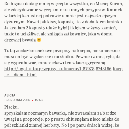
Do bigosu dodaję mniej więcej to wszystko, co Maciej Kuroń,
ale zdecydowanie więcej kminku i innych przypraw. Kminek
w każdej kapustnej potrawie u mnie jest najważniejszym
dyżurnym. Nawet jak kiszę kapustę, to z dodatkiem kminku.
Ja kroiłam 2 kapusty (duże były!) i klęłam w żywy kamień,
takie to uciążliwe, ale znikąd szatkownicy, jaka w domu
drzewiej bywała
Tutaj znalazłam ciekawe przepisy na karpia, niekoniecznie
musi on być w galarecie i na słodko. Pewnie i z inną rybą da
się wypróbować, mnie ciekawi ten z kaszą gryczaną.
http://ugotuj.to/przepisy_kulinarne/1,87978,8743166,Karp
_e__diem_.html
ALICJA
16 GRUDNIA 2010
15:43
Placku,
spryskałam rozmaryn bawarką, nie zwracałam za bardzo
uwagi na proporcje, po prostu chlusnęłam nieco mleka do
pół szklanki zimnej herbaty. No i po paru dniach widzę, że