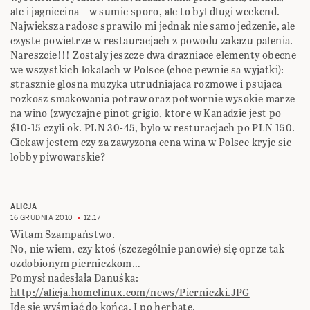
ale i jagniecina – w sumie sporo, ale to byl dlugi weekend.
Najwieksza radosc sprawilo mi jednak nie samo jedzenie, ale
czyste powietrze w restauracjach z powodu zakazu palenia.
Nareszcie!!! Zostaly jeszcze dwa drazniace elementy obecne
we wszystkich lokalach w Polsce (choc pewnie sa wyjatki):
strasznie glosna muzyka utrudniajaca rozmowe i psujaca
rozkosz smakowania potraw oraz potwornie wysokie marze
na wino (zwyczajne pinot grigio, ktore w Kanadzie jest po
$10-15 czyli ok. PLN 30-45, bylo w resturacjach po PLN 150.
Ciekaw jestem czy za zawyzona cena wina w Polsce kryje sie
lobby piwowarskie?
ALICJA
16 GRUDNIA 2010
12:17
Witam Szampaństwo.
No, nie wiem, czy ktoś (szczególnie panowie) się oprze tak
ozdobionym pierniczkom…
Pomysł nadesłała Danuśka:
http://alicja.homelinux.com/news/Pierniczki.JPG
Idę się wyśmiać do końca. I po herbatę.