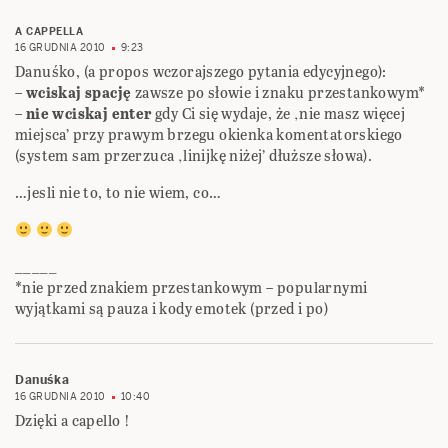
A CAPPELLA
16 GRUDNIA 2010
9:23
Danuśko, (a propos wczorajszego pytania edycyjnego):
–
wciskaj spację
zawsze po słowie i znaku przestankowym*
–
nie wciskaj enter
gdy Ci się wydaje, że ‚nie masz więcej
miejsca’ przy prawym brzegu okienka komentatorskiego
(system sam przerzuca ‚linijkę niżej’ dłuższe słowa).
…jesli nie to, to nie wiem, co…
_____
*nie przed znakiem przestankowym – popularnymi
wyjątkami są pauza i kody emotek (przed i po)
Danuśka
16 GRUDNIA 2010
10:40
Dzięki a capello !