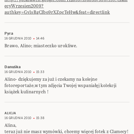
ecyWrzesien2009?
authkey=Gv1sRgCIbo9rXZpcTeHw&feat=directlink
Pyra
16 GRUDNIA 2010
14:46
Brawo, Alino; miasteczko urokliwe.
Danuśka
16 GRUDNIA 2010
15:33
Alino- dziękujemy za już i czekamy na kolejne
fotoreportaże,w tym zdjęcia Twojej wspaniałęj kolekcji
książek kulinarnych !
ALICJA
16 GRUDNIA 2010
15:38
Alina,
teraz już nie masz wymówki, chcemy więcej fotek z Clamecy!