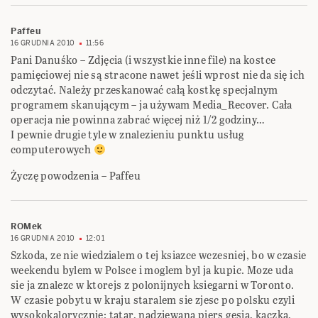
Paffeu
16 GRUDNIA 2010
11:56
Pani Danuśko – Zdjęcia (i wszystkie inne file) na kostce
pamięciowej nie są stracone nawet jeśli wprost nie da się ich
odczytać. Należy przeskanować całą kostkę specjalnym
programem skanującym – ja używam Media_Recover. Cała
operacja nie powinna zabrać więcej niż 1/2 godziny…
I pewnie drugie tyle w znalezieniu punktu usług
computerowych
Życzę powodzenia – Paffeu
ROMek
16 GRUDNIA 2010
12:01
Szkoda, ze nie wiedzialem o tej ksiazce wczesniej, bo w czasie
weekendu bylem w Polsce i moglem byl ja kupic. Moze uda
sie ja znalezc w ktorejs z polonijnych ksiegarni w Toronto.
W czasie pobytu w kraju staralem sie zjesc po polsku czyli
wysokokalorycznie: tatar, nadziewana piers gesia, kaczka,