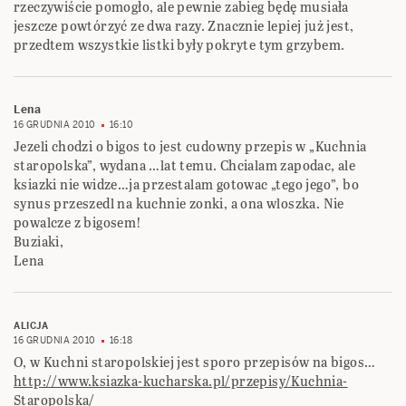
rzeczywiście pomogło, ale pewnie zabieg będę musiała
jeszcze powtórzyć ze dwa razy. Znacznie lepiej już jest,
przedtem wszystkie listki były pokryte tym grzybem.
Lena
16 GRUDNIA 2010
16:10
Jezeli chodzi o bigos to jest cudowny przepis w „Kuchnia
staropolska”, wydana …lat temu. Chcialam zapodac, ale
ksiazki nie widze…ja przestalam gotowac „tego jego”, bo
synus przeszedl na kuchnie zonki, a ona wloszka. Nie
powalcze z bigosem!
Buziaki,
Lena
ALICJA
16 GRUDNIA 2010
16:18
O, w Kuchni staropolskiej jest sporo przepisów na bigos…
http://www.ksiazka-kucharska.pl/przepisy/Kuchnia-
Staropolska/