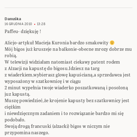
Danuśka
16 GRUDNIA 2010
13:28
Paffeu- dziękuję !
Alicjo-artykuł Macieja Kuronia bardzo smakowity
Mój bigos już kruszeje na balkonie-obecne mrozy dobrze mu
robią.
W telewizji widziałam natomiast ciekawy patent rodem
z Alzacji na kapustę do bigosu.Idziesz na targ
z wiaderkiem,wybierasz glowę kapuścianą,a sprzedawca jest
wyposażony w szatkownicę i w ciągu
2 minut wypełnia twoje wiaderko poszatkowaną i posoloną
juz kapustą.
Muszę powiedzieć,że krojenie kapusty bez szatkownicy jest
ciężkim
i niewdzięcznym zadaniem i to rozwiązanie bardzo mi się
podobało.
Swoją drogą francuski (alzacki) bigos w niczym nie
przypomina naszego.