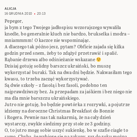
ALICJA
16 GRUDNIA 2010
20:13
Pepegor,
ja bym z tego Twojego jadłospisu wczorajszego wywaliła
knedle, bo generalnie kluch nie bardzo, brukselka i modra –
mniammmm! O kaczce nie wspominając.
A dlaczego tak późno jesz, pytam? Obficie zajada się kilka
godzin przed snem, żeby to zdążyć przetrawić i spalić.
Rąbanie drzewa albo odśnieżanie wskazane
Dzisiaj gotuję solidny barszcz ukraiński, bo muszę
wykorzystać buraki. Tak na dwa dni będzie. Nakwasiłam tego
kwasu, to trzeba zacząć wykorzystywać.
Są dwie szkoły – z fasolą i bez fasoli, podobno ten
najprawdziwszy bez. Ja przepadam za jaśkiem i bez niego nie
ma dla mnie barszczu ukraińskiego.
Jutro nie gotuję, bo będzie powtórka z rozrywki, a pojutrze
idziemy na doroczne Christmas Breakfast do Bonnie
i Rogera. Pewnie nas tak nakarmią, że na cały dzień
wystarczy, zwykle siedzimy przy stole ze 3 godziny.
O, to jutro mogę sobie uszyć sukienkę, bo w szafie ciagle to
samo. Chyba, że wybiorę się na zakupy, raz do roku można.