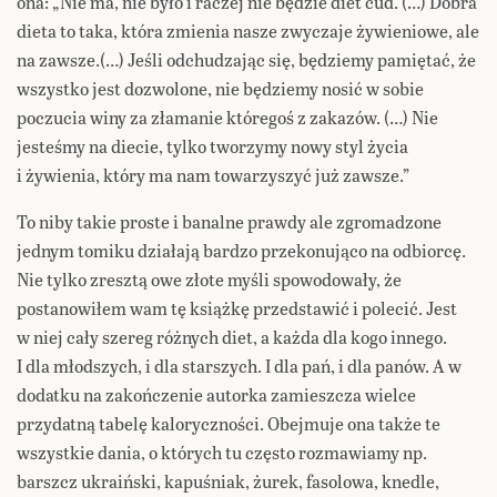
ona: „Nie ma, nie było i raczej nie będzie diet cud. (…) Dobra
dieta to taka, która zmienia nasze zwyczaje żywieniowe, ale
na zawsze.(…) Jeśli odchudzając się, będziemy pamiętać, że
wszystko jest dozwolone, nie będziemy nosić w sobie
poczucia winy za złamanie któregoś z zakazów. (…) Nie
jesteśmy na diecie, tylko tworzymy nowy styl życia
i żywienia, który ma nam towarzyszyć już zawsze.”
To niby takie proste i banalne prawdy ale zgromadzone
jednym tomiku działają bardzo przekonująco na odbiorcę.
Nie tylko zresztą owe złote myśli spowodowały, że
postanowiłem wam tę książkę przedstawić i polecić. Jest
w niej cały szereg różnych diet, a każda dla kogo innego.
I dla młodszych, i dla starszych. I dla pań, i dla panów. A w
dodatku na zakończenie autorka zamieszcza wielce
przydatną tabelę kaloryczności. Obejmuje ona także te
wszystkie dania, o których tu często rozmawiamy np.
barszcz ukraiński, kapuśniak, żurek, fasolowa, knedle,