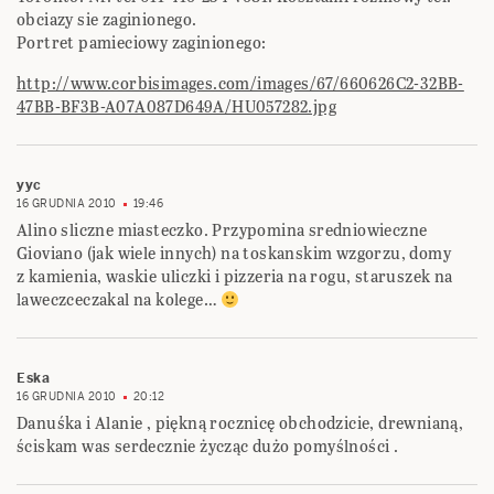
obciazy sie zaginionego.
Portret pamieciowy zaginionego:
http://www.corbisimages.com/images/67/660626C2-32BB-
47BB-BF3B-A07A087D649A/HU057282.jpg
yyc
16 GRUDNIA 2010
19:46
Alino sliczne miasteczko. Przypomina sredniowieczne
Gioviano (jak wiele innych) na toskanskim wzgorzu, domy
z kamienia, waskie uliczki i pizzeria na rogu, staruszek na
laweczceczakal na kolege…
Eska
16 GRUDNIA 2010
20:12
Danuśka i Alanie , piękną rocznicę obchodzicie, drewnianą,
ściskam was serdecznie życząc dużo pomyślności .