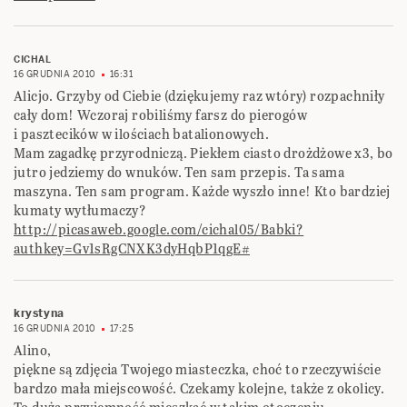
CICHAL
16 GRUDNIA 2010
16:31
Alicjo. Grzyby od Ciebie (dziękujemy raz wtóry) rozpachniły
cały dom! Wczoraj robiliśmy farsz do pierogów
i pasztecików w ilościach batalionowych.
Mam zagadkę przyrodniczą. Piekłem ciasto drożdżowe x3, bo
jutro jedziemy do wnuków. Ten sam przepis. Ta sama
maszyna. Ten sam program. Każde wyszło inne! Kto bardziej
kumaty wytłumaczy?
http://picasaweb.google.com/cichal05/Babki?
authkey=Gv1sRgCNXK3dyHqbP1qgE#
krystyna
16 GRUDNIA 2010
17:25
Alino,
piękne są zdjęcia Twojego miasteczka, choć to rzeczywiście
bardzo mała miejscowość. Czekamy kolejne, także z okolicy.