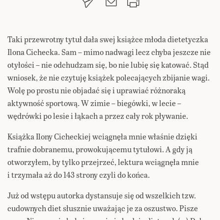
Taki przewrotny tytuł dała swej książce młoda dietetyczka
Ilona Cichecka. Sam – mimo nadwagi lecz chyba jeszcze nie
otyłości – nie odchudzam się, bo nie lubię się katować. Stąd
wniosek, że nie czytuję książek polecających zbijanie wagi.
Wolę po prostu nie objadać się i uprawiać różnoraką
aktywność sportową. W zimie – biegówki, w lecie –
wędrówki po lesie i łąkach a przez cały rok pływanie.
Książka Ilony Cicheckiej wciągnęła mnie właśnie dzięki
trafnie dobranemu, prowokującemu tytułowi. A gdy ją
otworzyłem, by tylko przejrzeć, lektura wciągnęła mnie
i trzymała aż do 143 strony czyli do końca.
Już od wstępu autorka dystansuje się od wszelkich tzw.
cudownych diet słusznie uważając je za oszustwo. Pisze