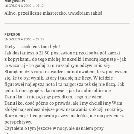
MałgosiaW
16 GRUDNIA 2010
19:12
Alino, prześliczne miasteczko, uwielbiam takie!
PEPEGOR
16 GRUDNIA 2010
19:39
Diety – taaak, coś tam było!
Jak dostaniesz o 21.50 postawione przed sobą pół kaczki
z kopytkami, do tego michę brukselki i modrą kapustę – jak
ja wczoraj – to gadaj tu o rozsądnym odżywianiu się.
Stanąłem dziś rano na wadze i odnotowałem, lecz pocieszam
się, że to był wynik, który i tak się nie liczy. W jeździe
figurowej najlepsza nota i ta najgorsza też się nie liczą. Jak
jednak dociągnąć za karnawał – jak to sobie obiecuje
Danuśka – i nie pęknąć przedtem, tego nie wiem.
Danuśko, dość późno co prawda, ale i my chcieliśmy Wam
złożyć najserdeczniejsze powinszowania z okazji rocznicy.
Rocznica jest co prawda jeszcze maleńka, ale ma przecierz
perspektywy.
Czytalem o tym jeszcze w nocy, ale usnalem przy