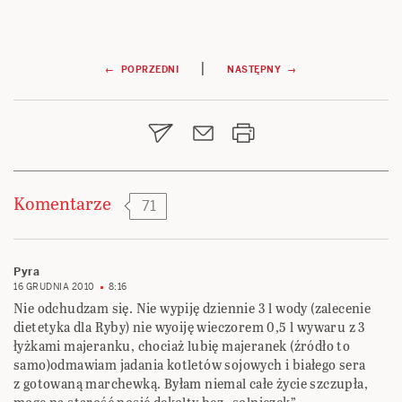
Nawigacja
|
← POPRZEDNI
NASTĘPNY →
wpisu
Komentarze
71
Pyra
16 GRUDNIA 2010
8:16
Nie odchudzam się. Nie wypiję dziennie 3 l wody (zalecenie
dietetyka dla Ryby) nie wyoiję wieczorem 0,5 l wywaru z 3
łyżkami majeranku, chociaż lubię majeranek (źródło to
samo)odmawiam jadania kotletów sojowych i białego sera
z gotowaną marchewką. Byłam niemal całe życie szczupła,