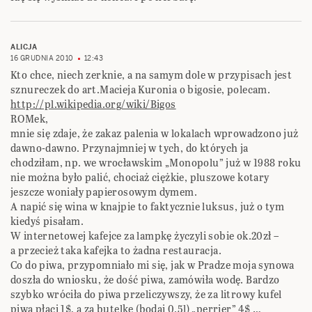
ALICJA
16 GRUDNIA 2010
12:43
Kto chce, niech zerknie, a na samym dole w przypisach jest
sznureczek do art.Macieja Kuronia o bigosie, polecam.
http://pl.wikipedia.org/wiki/Bigos
ROMek,
mnie się zdaje, że zakaz palenia w lokalach wprowadzono już
dawno-dawno. Przynajmniej w tych, do których ja
chodziłam, np. we wrocławskim „Monopolu” już w 1988 roku
nie można było palić, chociaż ciężkie, pluszowe kotary
jeszcze woniały papierosowym dymem.
A napić się wina w knajpie to faktycznie luksus, już o tym
kiedyś pisałam.
W internetowej kafejce za lampkę życzyli sobie ok.20zł –
a przecież taka kafejka to żadna restauracja.
Co do piwa, przypomniało mi się, jak w Pradze moja synowa
doszła do wniosku, że dość piwa, zamówiła wodę. Bardzo
szybko wróciła do piwa przeliczywszy, że za litrowy kufel
piwa płaci 1$, a za butelkę (bodaj 0.5l) „perrier” 4$ …