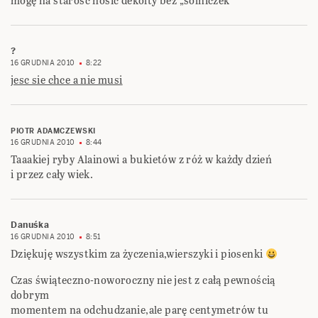
mogę na starość nosić dekolty bez „solniczek”
?
16 GRUDNIA 2010
8:22
jesc sie chce a nie musi
PIOTR ADAMCZEWSKI
16 GRUDNIA 2010
8:44
Taaakiej ryby Alainowi a bukietów z róż w każdy dzień
i przez cały wiek.
Danuśka
16 GRUDNIA 2010
8:51
Dziękuję wszystkim za życzenia,wierszyki i piosenki
Czas świąteczno-noworoczny nie jest z całą pewnością
dobrym
momentem na odchudzanie,ale parę centymetrów tu