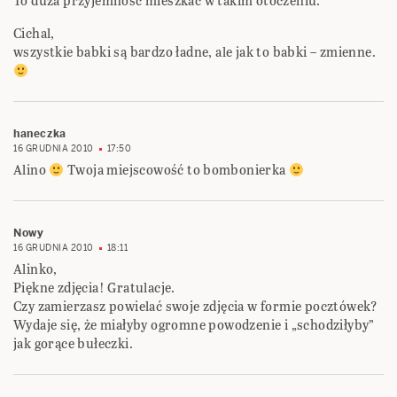
To duża przyjemność mieszkać w takim otoczeniu.
Cichal,
wszystkie babki są bardzo ładne, ale jak to babki – zmienne.
haneczka
16 GRUDNIA 2010
17:50
Alino
Twoja miejscowość to bombonierka
Nowy
16 GRUDNIA 2010
18:11
Alinko,
Piękne zdjęcia! Gratulacje.
Czy zamierzasz powielać swoje zdjęcia w formie pocztówek?
Wydaje się, że miałyby ogromne powodzenie i „schodziłyby”
jak gorące bułeczki.