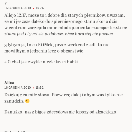
?
16 GRUDNIA 2010
18:24
Alicjo 12:17, moze to i dobre dla starych piernikow. uwazam,
ze mi jeszcze daleko do spierniczonego stanu skoro dzis
w centrum zaczepila mnie mloda panienka rzucajac tekstem:
zimno jest i ty mi sie podobasz. chce bardziej cie poznac
gdybym ja, to co ROMek, przez weekend zjadl, to nie
mowilbym o jedzeniu lecz o obzarstwie
a Cichal jak zwykle niezle kreci babki
Alina
16 GRUDNIA 2010
18:32
Dziękuję za miłe słowa. Poćwiczę dalej i obym was tylko nie
zanudziła
Danuśko, nasz bigos zdecydowanie lepszy od alzackiego!