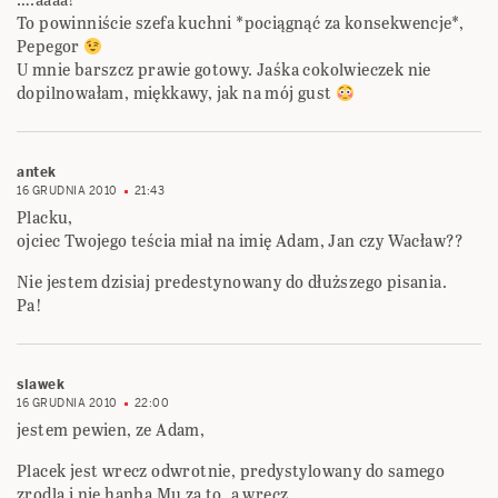
To powinniście szefa kuchni *pociągnąć za konsekwencje*,
Pepegor
U mnie barszcz prawie gotowy. Jaśka cokolwieczek nie
dopilnowałam, miękkawy, jak na mój gust
antek
16 GRUDNIA 2010
21:43
Placku,
ojciec Twojego teścia miał na imię Adam, Jan czy Wacław??
Nie jestem dzisiaj predestynowany do dłuższego pisania.
Pa!
slawek
16 GRUDNIA 2010
22:00
jestem pewien, ze Adam,
Placek jest wrecz odwrotnie, predystylowany do samego
zrodla i nie hanba Mu za to, a wrecz