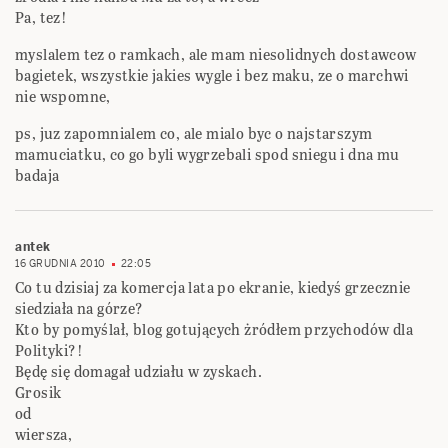
Pa, tez!
myslalem tez o ramkach, ale mam niesolidnych dostawcow
bagietek, wszystkie jakies wygle i bez maku, ze o marchwi
nie wspomne,
ps, juz zapomnialem co, ale mialo byc o najstarszym
mamuciatku, co go byli wygrzebali spod sniegu i dna mu
badaja
antek
16 GRUDNIA 2010
22:05
Co tu dzisiaj za komercja lata po ekranie, kiedyś grzecznie
siedziała na górze?
Kto by pomyślał, blog gotujących żródłem przychodów dla
Polityki?!
Będę się domagał udziału w zyskach.
Grosik
od
wiersza,