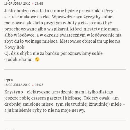
16 GRUDNIA 2010
13:48
Jeśli chodzi o ciasta,to u mnie będzie prawie jak u Pyry –
strucle makowe i keks. Wprawdzie syn życzyłby sobie
metrowca, ale dużo przy tym roboty a ciasto musi być
przechowywane albo w spiżarni, której niestety nie mam,
albo w lodówce, a w okresie światecznym w lodówce nie ma
zbyt dużo wolnego miejsca. Metrowiec obiecałam upiec na
Nowy Rok.
Oj, dziś chyba nie za bardzo porozmawiamy sobie
o odchudzniu .
Pyra
16 GRUDNIA 2010
14:03
Krystyno – elektryczne urządzenie mam i tylko dlatego
jeszcze robię czasem pasztet i kiełbasę. Tak czy owak – im
drobniej zmielone mięso, tym się trudniej (żmudniej) miele –
a już mielenie ryby to nie na moje nerwy.