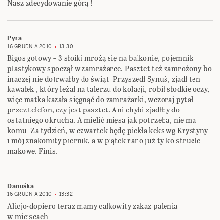
Nasz zdecydowanie górą !
Pyra
16 GRUDNIA 2010
13:30
Bigos gotowy – 3 słoiki mrożą się na balkonie, pojemnik
plastykowy spoczął w zamrażarce. Pasztet też zamrożony bo
inaczej nie dotrwałby do świąt. Przyszedł Synuś, zjadł ten
kawałek , który leżał na talerzu do kolacji, robił słodkie oczy,
więc matka kazała sięgnąć do zamrażarki, wczoraj pytał
przez telefon, czy jest pasztet. Ani chybi zjadłby do
ostatniego okrucha. A mielić mięsa jak potrzeba, nie ma
komu. Za tydzień, w czwartek będę piekła keks wg Krystyny
i mój znakomity piernik, a w piątek rano już tylko strucle
makowe. Finis.
Danuśka
16 GRUDNIA 2010
13:32
Alicjo-dopiero teraz mamy całkowity zakaz palenia
w miejscach