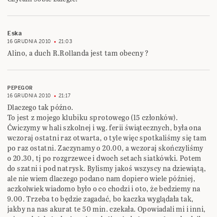
Eska
16 GRUDNIA 2010
21:03
Alino, a duch R.Rollanda jest tam obecny ?
PEPEGOR
16 GRUDNIA 2010
21:17
Dlaczego tak późno.
To jest z mojego klubiku sprotowego (15 członków).
Ćwiczymy w hali szkolnej i wg. ferii świątecznych, była ona
wczoraj ostatni raz otwarta, o tyle więc spotkaliśmy się tam
po raz ostatni. Zaczynamy o 20.00, a wczoraj skończyliśmy
o 20.30, tj po rozgrzewce i dwoch setach siatkówki. Potem
do szatni i pod natrysk. Bylismy jakoś wszyscy na dziewiątą,
ale nie wiem dlaczego podano nam dopiero wiele później,
aczkolwiek wiadomo było o co chodzi i oto, że bedziemy na
9.00. Trzeba to będzie zagadać, bo kaczka wyglądała tak,
jakby na nas akurat te 50 min. czekała. Opowiadali mi i inni,