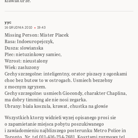
klawiaturze.
yyc
16 GRUDNIA 2010
19:43
Missing Person: Mister Placek
Rasa: Indoeuropejczyk,
Dusza: slowianska
Plec: nietuzinkowy samiec,
Wzrost: nieustalony
Wiek: zasluzony
Cechy szczegolne: inteligentny, orator piszacy z ogonkami
choc bez butow to w ostrogach. Usmiech bezzebny
z mocnym zgryzem.
Cechy szczegolne: usmiech Giocondy, charakter Chaplina,
ma dobry timming ale nie nosi zegarka.
Ubrany: biala koszula, krawat, chustka na glowie
Wszystkich ktorzy widzieli wyzej opisanego prosi sie
o zapamietanie miejsca pobytu poszukiwanego
i zawiadomieniu najblizszego posterunku Metro Police in
Toronto. Nr. tel 011-416-234-7681. Kosztami rozmowy tel.