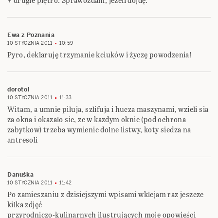
+ drugie piętro. Sprawozdam, jeżeli dojdę.
Ewa z Poznania
10 STYCZNIA 2011
10:59
Pyro, deklaruję trzymanie kciuków i życzę powodzenia!
dorotol
10 STYCZNIA 2011
11:33
Witam, a umnie piluja, szlifuja i hucza maszynami, wzieli sia
za okna i okazalo sie, ze w kazdym oknie (pod ochrona
zabytkow) trzeba wymienic dolne listwy, koty siedza na
antresoli
Danuśka
10 STYCZNIA 2011
11:42
Po zamieszaniu z dzisiejszymi wpisami wklejam raz jeszcze
kilka zdjęć
przyrodniczo-kulinarnych ilustrujących moje opowieści