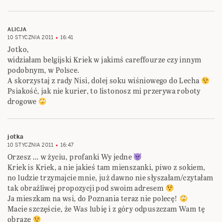
ALICJA
10 STYCZNIA 2011
16:41
Jotko,
widziałam belgijski Kriek w jakimś careffourze czy innym
podobnym, w Polsce.
A skorzystaj z rady Nisi, dolej soku wiśniowego do Lecha
Psiakość, jak nie kurier, to listonosz mi przerywa roboty
drogowe
jotka
10 STYCZNIA 2011
16:47
Orzesz … w życiu, profanki Wy jedne
Kriek is Kriek, a nie jakieś tam mienszanki, piwo z sokiem,
no ludzie trzymajcie mnie, już dawno nie słyszałam/czytałam
tak obraźliwej propozycji pod swoim adresem
Ja mieszkam na wsi, do Poznania teraz nie polecę!
Macie szczęście, że Was lubię i z góry odpuszczam Wam tę
obrazę