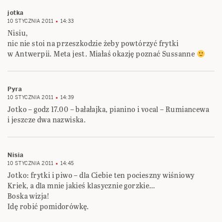
jotka
10 STYCZNIA 2011
14:33
Nisiu,
nic nie stoi na przeszkodzie żeby powtórzyć frytki
w Antwerpii. Meta jest. Miałaś okazję poznać Sussanne
Pyra
10 STYCZNIA 2011
14:39
Jotko – godz 17.00 – bałałajka, pianino i vocal – Rumiancewa
i jeszcze dwa nazwiska.
Nisia
10 STYCZNIA 2011
14:45
Jotko: frytki i piwo – dla Ciebie ten pocieszny wiśniowy
Kriek, a dla mnie jakieś klasycznie gorzkie…
Boska wizja!
Idę robić pomidorówkę.