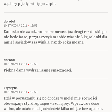
wąsiory pętały mi się po zupie.
dorotol
10 STYCZNIA 2011
12:52
Danusko nie zwodz nas na manowce, juz drugi raz do sklepu
nie bede latac, przytaszczylam sobie wlasnie 3 kg golonki dla
mnie i sasiadow zza winkla, raz do roku mozna…
dorotol
10 STYCZNIA 2011
12:53
Piekna dama wydrza i same smacznosci.
krystyna
10 STYCZNIA 2011
12:58
Dziś w poruszaniu się po drodze w mojej miejscowości
obowiązuje styl drepcząco – szurający. Wprawdzie dość
wolno, ale udało mi się odwiedzić kilka miejsc bez upadku.