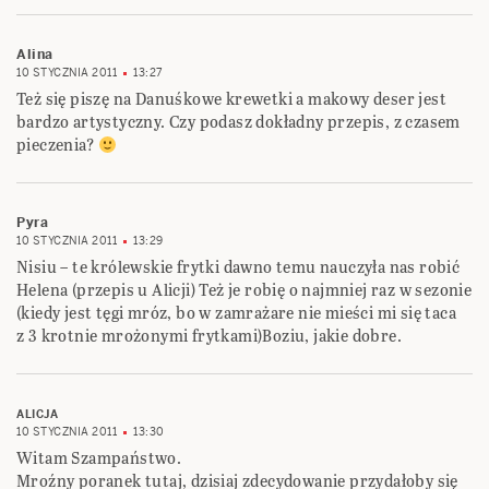
Alina
10 STYCZNIA 2011
13:27
Też się piszę na Danuśkowe krewetki a makowy deser jest
bardzo artystyczny. Czy podasz dokładny przepis, z czasem
pieczenia?
Pyra
10 STYCZNIA 2011
13:29
Nisiu – te królewskie frytki dawno temu nauczyła nas robić
Helena (przepis u Alicji) Też je robię o najmniej raz w sezonie
(kiedy jest tęgi mróz, bo w zamrażare nie mieści mi się taca
z 3 krotnie mrożonymi frytkami)Boziu, jakie dobre.
ALICJA
10 STYCZNIA 2011
13:30
Witam Szampaństwo.
Mroźny poranek tutaj, dzisiaj zdecydowanie przydałoby się