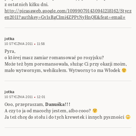
z ostatnich kilku dni.
http://picasaweb.google.com/109990791430941218162/Stycz
en2011?authkey=Gv1sRgCImi4ZPPtNyHnQE&feat=email#
jotka
10 STYCZNIA 2011
11:58
Pyra,
o której masz zamiar romansować po rosyjsku?
Może też bym poromansowała, służąc Ci przy okazji moim,
mało wytwornym, wehikułem. Wytworny to ma Włodek
jotka
10 STYCZNIA 2011
12:01
Ooo, przepraszam,
Danuśka!!!
A czy to ja od macochy jestem, albo cooo?
Ja też chcę do stołu i do tych krewetek i innych pyszności