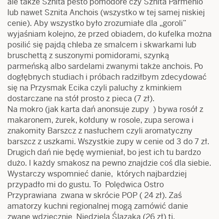
ale także Sznita pesto pomodore czy Sznita Parmenio
lub nawet Sznita Anchois (wszystko w tej samej niskiej
cenie). Aby wszystko było zrozumiałe dla „goroli”
wyjaśniam kolejno, że przed obiadem, do kufelka można
posilić się pajdą chleba ze smalcem i skwarkami lub
bruschettą z suszonymi pomidorami, szynką
parmeńską albo sardelami zwanymi także anchois. Po
dogłębnych studiach i próbach radziłbym zdecydować
się na Przysmak Ecika czyli paluchy z kminkiem
dostarczane na stół prosto z pieca (7 zł).
Na mokro (jak karta dań anonsuje zupy ) bywa rosół z
makaronem, żurek, kołduny w rosole, zupa serowa i
znakomity Barszcz z nasłuchem czyli aromatyczny
barszcz z uszkami. Wszystkie zupy w cenie od 3 do 7 zł.
Drugich dań nie będę wymieniał, bo jest ich tu bardzo
dużo. I każdy smakosz na pewno znajdzie coś dla siebie.
Wystarczy wspomnieć danie, których najbardziej
przypadło mi do gustu. To Polędwica Ostro
Przyprawiana zwana w skrócie POP ( 24 zł). Zaś
amatorzy kuchni regionalnej mogą zamówić danie
zwane wdzięcznie Niedziela Ślązaka (26 zł) tj.