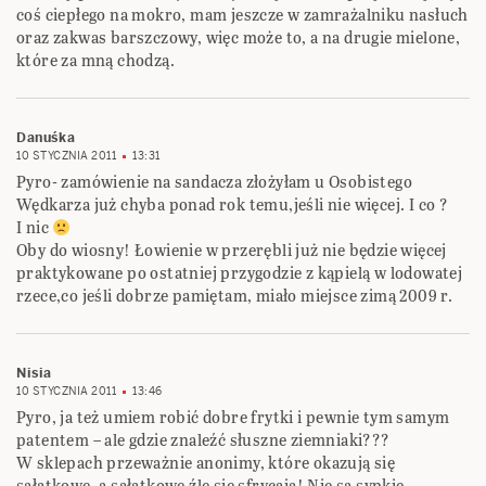
coś ciepłego na mokro, mam jeszcze w zamrażalniku nasłuch
oraz zakwas barszczowy, więc może to, a na drugie mielone,
które za mną chodzą.
Danuśka
10 STYCZNIA 2011
13:31
Pyro- zamówienie na sandacza złożyłam u Osobistego
Wędkarza już chyba ponad rok temu,jeśli nie więcej. I co ?
I nic
Oby do wiosny! Łowienie w przerębli już nie będzie więcej
praktykowane po ostatniej przygodzie z kąpielą w lodowatej
rzece,co jeśli dobrze pamiętam, miało miejsce zimą 2009 r.
Nisia
10 STYCZNIA 2011
13:46
Pyro, ja też umiem robić dobre frytki i pewnie tym samym
patentem – ale gdzie znaleźć słuszne ziemniaki???
W sklepach przeważnie anonimy, które okazują się
sałatkowe. a sałatkowe źle się sfrycają! Nie są sypkie