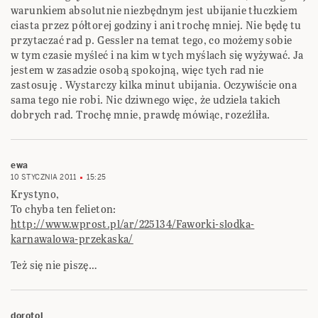
warunkiem absolutnie niezbędnym jest ubijanie tłuczkiem
ciasta przez półtorej godziny i ani trochę mniej. Nie będę tu
przytaczać rad p. Gessler na temat tego, co możemy sobie
w tym czasie myśleć i na kim w tych myślach się wyżywać. Ja
jestem w zasadzie osobą spokojną, więc tych rad nie
zastosuję . Wystarczy kilka minut ubijania. Oczywiście ona
sama tego nie robi. Nic dziwnego więc, że udziela takich
dobrych rad. Trochę mnie, prawdę mówiąc, rozeźliła.
ewa
10 STYCZNIA 2011
15:25
Krystyno,
To chyba ten felieton:
http://www.wprost.pl/ar/225134/Faworki-slodka-
karnawalowa-przekaska/
Też się nie piszę…
dorotol