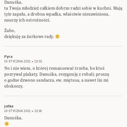
Danuśka,
ta Twoja młodzież całkiem dobrze radzi sobie w kuchni. Mają
tyle zapału, a drobna wpadka, właściwie niezawiniona,
nauczy ich ostrożności.
Żabo,
dziękuję za żurkowe rady.
Pyra
10 STYCZNIA 2011
13:01
No i nie wiem, o której romansować trzeba, bo ktoś
pozrywał plakaty. Danuśka, rezygnuję z robali; proszę
o godne dzwono sandacza, ew. miętusa, a nawet lin mi
obskoczy.
jotka
10 STYCZNIA 2011
13:16
Danuśka,