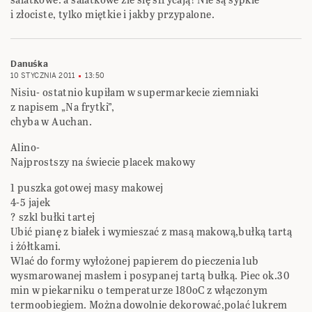
i złociste, tylko miętkie i jakby przypalone.
Danuśka
10 STYCZNIA 2011
13:50
Nisiu- ostatnio kupiłam w supermarkecie ziemniaki
z napisem „Na frytki”,
chyba w Auchan.
Alino-
Najprostszy na świecie placek makowy
1 puszka gotowej masy makowej
4-5 jajek
? szkl bułki tartej
Ubić pianę z białek i wymieszać z masą makową,bułką tartą
i żółtkami.
Wlać do formy wyłożonej papierem do pieczenia lub
wysmarowanej masłem i posypanej tartą bułką. Piec ok.30
min w piekarniku o temperaturze 180oC z włączonym
termoobiegiem. Można dowolnie dekorować,polać lukrem