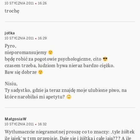
10 STYCZNIA 2011
16:26
trochę
jotka
10 STYCZNIA 2011
16:29
Pyro,
nieporomansujemy
będę robić za pogotowie psychologiczne, cito
czasem trzeba, ludziom bywa nieraz bardzo ciężko.
Baw się dobrze
Nisiu,
Ty sadystko, gdzie ja teraz znajdę moje ulubione piwo, na
które narobiłaś mi apetytu?
MałgosiaW
10 STYCZNIA 2011
16:32
Wytłumaczcie niegramotnej proszę co to znaczy: ‚tyle żółtek
ile jajek’ w tym przepisie. Daje się i żółtka i całe jaja??? A ile