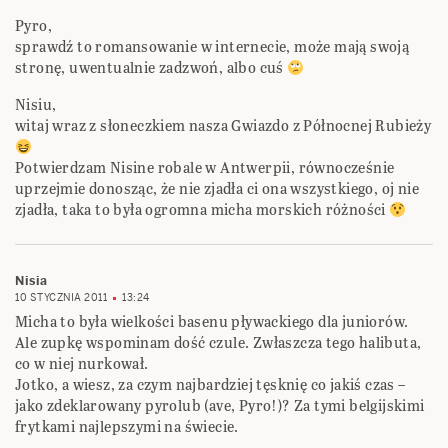
Pyro,
sprawdź to romansowanie w internecie, może mają swoją
stronę, uwentualnie zadzwoń, albo cuś
Nisiu,
witaj wraz z słoneczkiem nasza Gwiazdo z Północnej Rubieży
Potwierdzam Nisine robale w Antwerpii, równocześnie
uprzejmie donosząc, że nie zjadła ci ona wszystkiego, oj nie
zjadła, taka to była ogromna micha morskich różności
Nisia
10 STYCZNIA 2011
13:24
Micha to była wielkości basenu pływackiego dla juniorów.
Ale zupkę wspominam dość czule. Zwłaszcza tego halibuta,
co w niej nurkował.
Jotko, a wiesz, za czym najbardziej tęsknię co jakiś czas –
jako zdeklarowany pyrolub (ave, Pyro!)? Za tymi belgijskimi
frytkami najlepszymi na świecie.