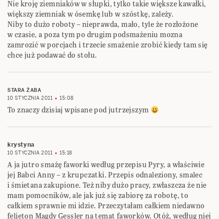
Nie kroję ziemniaków w słupki, tylko takie większe kawałki,
większy ziemniak w ósemkę lub w szóstkę, zależy.
Niby to dużo roboty – nieprawda, mało, tyle że rozłożone
w czasie, a poza tym po drugim podsmażeniu mozna
zamrozić w porcjach i trzecie smażenie zrobić kiedy tam się
chce już podawać do stołu.
STARA ŻABA
10 STYCZNIA 2011
15:08
To znaczy dzisiaj wpisane pod jutrzejszym
krystyna
10 STYCZNIA 2011
15:18
A ja jutro smażę faworki według przepisu Pyry, a właściwie
jej Babci Anny – z krupczatki. Przepis odnaleziony, smalec
i śmietana zakupione. Też niby dużo pracy, zwłaszcza że nie
mam pomocników, ale jak już się zabiorę za robotę, to
całkiem sprawnie mi idzie. Przeczytałam całkiem niedawno
felieton Magdy Gessler na temat faworków. Otóż, według niej