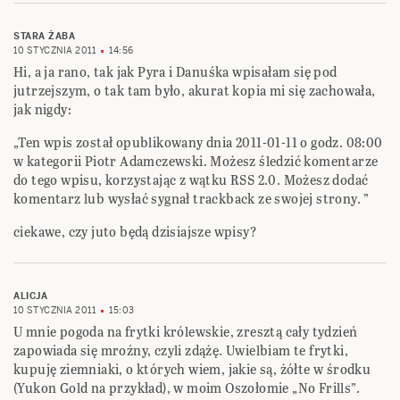
STARA ŻABA
10 STYCZNIA 2011
14:56
Hi, a ja rano, tak jak Pyra i Danuśka wpisałam się pod
jutrzejszym, o tak tam było, akurat kopia mi się zachowała,
jak nigdy:
„Ten wpis został opublikowany dnia 2011-01-11 o godz. 08:00
w kategorii Piotr Adamczewski. Możesz śledzić komentarze
do tego wpisu, korzystając z wątku RSS 2.0. Możesz dodać
komentarz lub wysłać sygnał trackback ze swojej strony. ”
ciekawe, czy juto będą dzisiajsze wpisy?
ALICJA
10 STYCZNIA 2011
15:03
U mnie pogoda na frytki królewskie, zresztą cały tydzień
zapowiada się mroźny, czyli zdążę. Uwielbiam te frytki,
kupuję ziemniaki, o których wiem, jakie są, żółte w środku
(Yukon Gold na przykład), w moim Oszołomie „No Frills”.