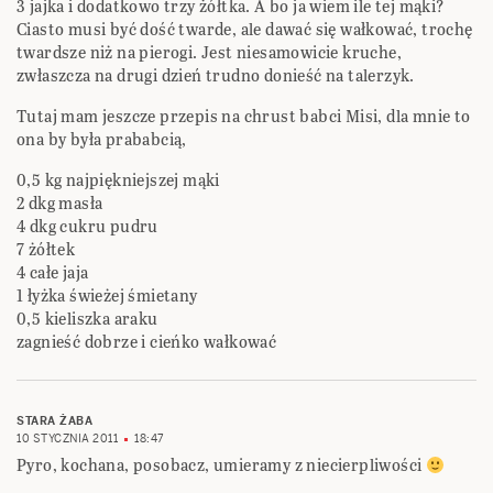
3 jajka i dodatkowo trzy żółtka. A bo ja wiem ile tej mąki?
Ciasto musi być dość twarde, ale dawać się wałkować, trochę
twardsze niż na pierogi. Jest niesamowicie kruche,
zwłaszcza na drugi dzień trudno donieść na talerzyk.
Tutaj mam jeszcze przepis na chrust babci Misi, dla mnie to
ona by była prababcią,
0,5 kg najpiękniejszej mąki
2 dkg masła
4 dkg cukru pudru
7 żółtek
4 całe jaja
1 łyżka świeżej śmietany
0,5 kieliszka araku
zagnieść dobrze i cieńko wałkować
STARA ŻABA
10 STYCZNIA 2011
18:47
Pyro, kochana, posobacz, umieramy z niecierpliwości