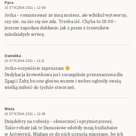
Pyra
10 STYCZNIA 2011
12:08
Jotka – romansować ze mną możesz, ale wihikuł wytworny,
czy nie, na nic się nie zda. Trzeba iść. Chyba to 18.00 –
jeszcze zapodam dokłanie, jak z psem z trawników
zalodziałych wrócę.
Danuśka
10 STYCZNIA 2011
12:11
Jotko-oczywiście zapraszam
Dedykacja krewetkowa jest szczególnie przeznaczona dla
Zgagi i Żaby,bo one głośno,wszem i wobec ogłosiły swoją
wielką miłość do tychże stworzeń.
Nisia
10 STYCZNIA 2011
12:45
Dziędobry na rubieży – słonecznej i optymistycznej.
Takie robale jak te Danusiowe zdobiły moją buillabaise
w Antwerpii. Miałam co do nich uczucia mięszane, bo ich