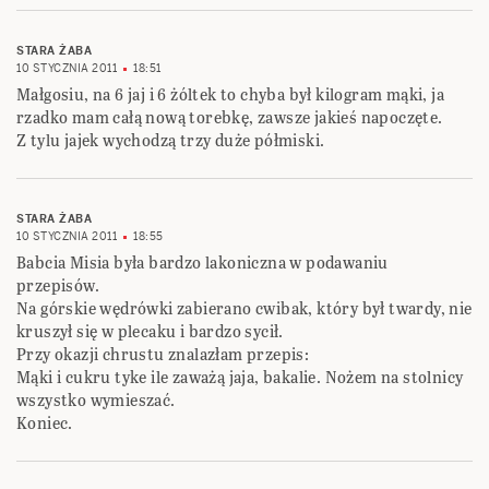
STARA ŻABA
10 STYCZNIA 2011
18:51
Małgosiu, na 6 jaj i 6 żóltek to chyba był kilogram mąki, ja
rzadko mam całą nową torebkę, zawsze jakieś napoczęte.
Z tylu jajek wychodzą trzy duże półmiski.
STARA ŻABA
10 STYCZNIA 2011
18:55
Babcia Misia była bardzo lakoniczna w podawaniu
przepisów.
Na górskie wędrówki zabierano cwibak, który był twardy, nie
kruszył się w plecaku i bardzo sycił.
Przy okazji chrustu znalazłam przepis:
Mąki i cukru tyke ile zaważą jaja, bakalie. Nożem na stolnicy
wszystko wymieszać.
Koniec.