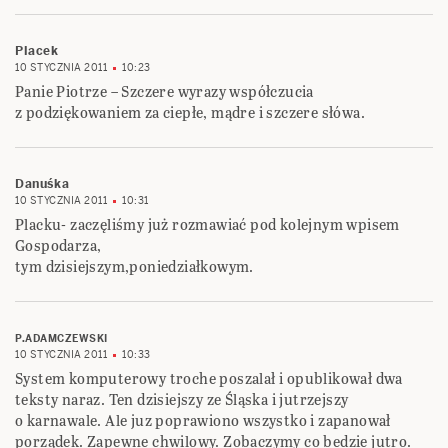
Placek
10 STYCZNIA 2011
10:23
Panie Piotrze – Szczere wyrazy współczucia
z podziękowaniem za ciepłe, mądre i szczere słówa.
Danuśka
10 STYCZNIA 2011
10:31
Placku- zaczęliśmy już rozmawiać pod kolejnym wpisem
Gospodarza,
tym dzisiejszym,poniedziałkowym.
P.ADAMCZEWSKI
10 STYCZNIA 2011
10:33
System komputerowy troche poszalał i opublikował dwa
teksty naraz. Ten dzisiejszy ze Śląska i jutrzejszy
o karnawale. Ale juz poprawiono wszystko i zapanował
porządek. Zapewne chwilowy. Zobaczymy co bedzie jutro.