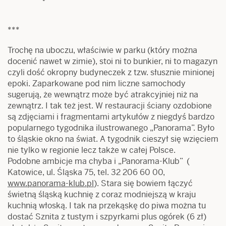
***
Trochę na uboczu, właściwie w parku (który można
docenić nawet w zimie), stoi ni to bunkier, ni to magazyn
czyli dość okropny budyneczek z tzw. słusznie minionej
epoki. Zaparkowane pod nim liczne samochody
sugerują, że wewnątrz może być atrakcyjniej niż na
zewnątrz. I tak też jest. W restauracji ściany ozdobione
są zdjęciami i fragmentami artykułów z niegdyś bardzo
popularnego tygodnika ilustrowanego „Panorama”. Było
to śląskie okno na świat. A tygodnik cieszył się wzięciem
nie tylko w regionie lecz także w całej Polsce.
Podobne ambicje ma chyba i „Panorama-Klub” (
Katowice, ul. Śląska 75, tel. 32 206 60 00,
www.panorama-klub.pl
). Stara się bowiem łączyć
świetną śląską kuchnię z coraz modniejszą w kraju
kuchnią włoską. I tak na przekąskę do piwa można tu
dostać Sznita z tustym i szpyrkami plus ogórek (6 zł)