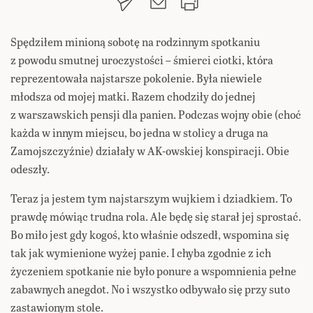
Spędziłem minioną sobotę na rodzinnym spotkaniu
z powodu smutnej uroczystości – śmierci ciotki, która
reprezentowała najstarsze pokolenie. Była niewiele
młodsza od mojej matki. Razem chodziły do jednej
z warszawskich pensji dla panien. Podczas wojny obie (choć
każda w innym miejscu, bo jedna w stolicy a druga na
Zamojszczyźnie) działały w AK-owskiej konspiracji. Obie
odeszły.
Teraz ja jestem tym najstarszym wujkiem i dziadkiem. To
prawdę mówiąc trudna rola. Ale będę się starał jej sprostać.
Bo miło jest gdy kogoś, kto właśnie odszedł, wspomina się
tak jak wymienione wyżej panie. I chyba zgodnie z ich
życzeniem spotkanie nie było ponure a wspomnienia pełne
zabawnych anegdot. No i wszystko odbywało się przy suto
zastawionym stole.