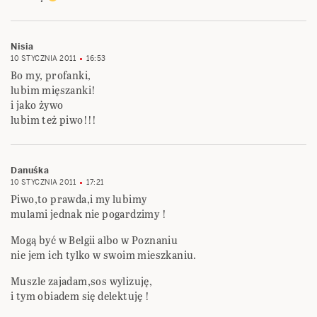
Nisia
10 STYCZNIA 2011
16:53
Bo my, profanki,
lubim mięszanki!
i jako żywo
lubim też piwo!!!
Danuśka
10 STYCZNIA 2011
17:21
Piwo,to prawda,i my lubimy
mulami jednak nie pogardzimy !
Mogą być w Belgii albo w Poznaniu
nie jem ich tylko w swoim mieszkaniu.
Muszle zajadam,sos wylizuję,
i tym obiadem się delektuję !