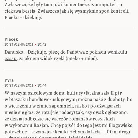
Zwłaszcza, że były tam już i komentarze. Konmputer to
ciekawa bestia. Zwłaszcza jak się wysmyknie spod kontroli.
Placku – dziekuję.
Placek
10 STYCZNIA 2011
10:42
Danuśko – Dziękuję, piszę do Państwa z pokładu
wehikułu
czasu
, za oknem widok rzeki (mleko + miód).
Pyra
10 STYCZNIA 2011
10:44
W naszym osiedlowym domu kultury (fatalna sala II ptr
w blaszaku handlowo-usługowym; można paść z duchoty, bo
o wietrzeniu w zimie zapomnieli, nisko i po dźwigarach
niesie się głos, że ratujcie rodacy) tak, czy owak ogłoszono,
że dzisiaj odbędzie się wieczór romansów rosyjskich
w wykonaniu Rosjan. Chcę pójść i do tego jest mi Blogowisko
potrzebne – trzymajcie kciuki, żebym dotarła – 100 m drogi