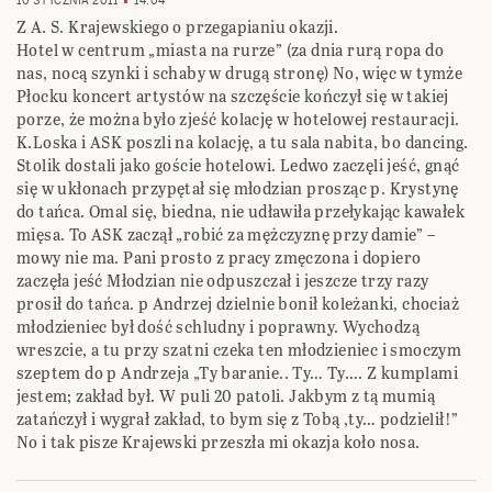
10 STYCZNIA 2011
14:04
Z A. S. Krajewskiego o przegapianiu okazji.
Hotel w centrum „miasta na rurze” (za dnia rurą ropa do
nas, nocą szynki i schaby w drugą stronę) No, więc w tymże
Płocku koncert artystów na szczęście kończył się w takiej
porze, że można było zjeść kolację w hotelowej restauracji.
K.Loska i ASK poszli na kolację, a tu sala nabita, bo dancing.
Stolik dostali jako goście hotelowi. Ledwo zaczęli jeść, gnąć
się w ukłonach przypętał się młodzian prosząc p. Krystynę
do tańca. Omal się, biedna, nie udławiła przełykając kawałek
mięsa. To ASK zaczął „robić za mężczyznę przy damie” –
mowy nie ma. Pani prosto z pracy zmęczona i dopiero
zaczęła jeść Młodzian nie odpuszczał i jeszcze trzy razy
prosił do tańca. p Andrzej dzielnie bonił koleżanki, chociaż
młodzieniec był dość schludny i poprawny. Wychodzą
wreszcie, a tu przy szatni czeka ten młodzieniec i smoczym
szeptem do p Andrzeja „Ty baranie.. Ty… Ty…. Z kumplami
jestem; zakład był. W puli 20 patoli. Jakbym z tą mumią
zatańczył i wygrał zakład, to bym się z Tobą ,ty… podzielił!”
No i tak pisze Krajewski przeszła mi okazja koło nosa.