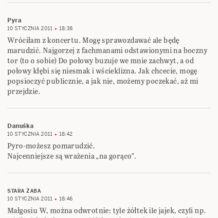
Pyra
10 STYCZNIA 2011
18:38
Wróciłam z koncertu. Mogę sprawozdawać ale będę
marudzić. Najgorzej z fachmanami odstawionymi na boczny
tor (to o sobie) Do połowy buzuje we mnie zachwyt, a od
połowy kłębi się niesmak i wścieklizna. Jak chcecie, mogę
popsioczyć publicznie, a jak nie, możemy poczekać, aż mi
przejdzie.
Danuśka
10 STYCZNIA 2011
18:42
Pyro-możesz pomarudzić.
Najcenniejsze są wrażenia „na gorąco”.
STARA ŻABA
10 STYCZNIA 2011
18:46
Małgosiu W, można odwrotnie: tyle żółtek ile jajek, czyli np.