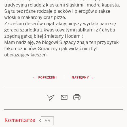
tradycyjną roladę z kluskami śląskimi i modrą kapustą.
Są tu też różne rodzaje placków i pierogów a także
włoskie makarony oraz pizze.
Z sześciu deserów najatrakcyjniejszy wydała nam się
gorąca szarlotka z kwaskowatymi jabłkami z ( chyba
zbędną gałką bitej śmietany i lodami).
Mam nadzieję, że blogowi Ślązacy znaja ten przybytek
łakomczuchów. Smaczny i jak widać niezbyt
obciążający kieszeń.
Nawigacja
|
← POPRZEDNI
NASTĘPNY →
wpisu
Komentarze
99