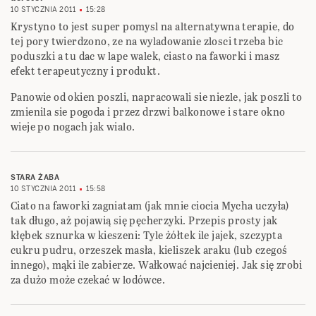
10 STYCZNIA 2011
15:28
Krystyno to jest super pomysl na alternatywna terapie, do
tej pory twierdzono, ze na wyladowanie zlosci trzeba bic
poduszki a tu dac w lape walek, ciasto na faworki i masz
efekt terapeutyczny i produkt.
Panowie od okien poszli, napracowali sie niezle, jak poszli to
zmienila sie pogoda i przez drzwi balkonowe i stare okno
wieje po nogach jak wialo.
STARA ŻABA
10 STYCZNIA 2011
15:58
Ciato na faworki zagniatam (jak mnie ciocia Mycha uczyła)
tak długo, aż pojawią się pęcherzyki. Przepis prosty jak
kłębek sznurka w kieszeni: Tyle żółtek ile jajek, szczypta
cukru pudru, orzeszek masła, kieliszek araku (lub czegoś
innego), mąki ile zabierze. Wałkować najcieniej. Jak się zrobi
za dużo może czekać w lodówce.