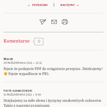
Nawigacja
|
← POPRZEDNI
NASTĘPNY →
wpisu
Komentarze
0
Marek
29 PAŹDZIERNIKA 2012
12:12
Fajnie że podajecie PDF do sciagniecia przepisu. Dziekujemy!
Fajnie wypadliscie w PR1.
PIOTR ADAMCZEWSKI
31 PAŹDZIERNIKA 2012
9:36
Dziękujemy za miłe słowa i życzymy smakowitych sukcesów.
Także z naszymi przepisami.