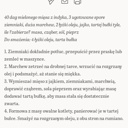
40 dag mielonego mięsa z indyka, 3 ugotowane spore
ziemniaki, duża marchew, 2 łyżki oleju, jajko, tartej bułki tyle,
ile ?zabierze? masa, cząber, sól, pieprz
Do smażenia: 4 łyżki oleju, tarta bułka
1. Ziemniaki dokładnie potłuc, przepuścić przez praskę lub
zemleć w maszynce.
2. Marchew zetrzeć na drobnej tarce, wrzucić na rozgrzany
olej i podsmażyć, aż stanie się miękka.
3. Wymieszać mięso z jajkiem, ziemniakami, marchwią,
doprawić cząbrem, sola pieprzem oraz wyrabiając masę
dodawać tartą bułkę, aby masa stała się dostatecznie
zwarta.
4. Formowa z masy owalne kotlety, panierować je w tartej
bułce. Smażyć na rozgrzanym oleju, z obu stron na rumiano.