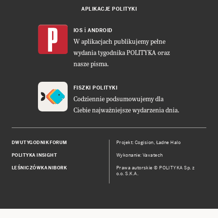
APLIKACJE POLITYKI
i
IOS
ANDROID
W aplikacjach publikujemy pełne
wydania tygodnika POLITYKA oraz
nasze pisma.
FISZKI POLITYKI
Codziennie podsumowujemy dla
Ciebie najważniejsze wydarzenia dnia.
DWUTYGODNIK FORUM
Projekt:
Cogision
,
Ładne Halo
POLITYKA INSIGHT
Wykonanie: Vavatech
LEŚNICZÓWKA NIBORK
Prawa autorskie © POLITYKA Sp. z
o.o. S.K.A.