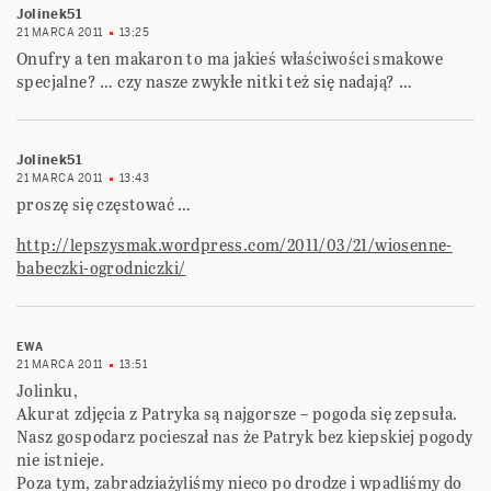
Jolinek51
21 MARCA 2011
13:25
Onufry a ten makaron to ma jakieś właściwości smakowe
specjalne? … czy nasze zwykłe nitki też się nadają? …
Jolinek51
21 MARCA 2011
13:43
proszę się częstować …
http://lepszysmak.wordpress.com/2011/03/21/wiosenne-
babeczki-ogrodniczki/
EWA
21 MARCA 2011
13:51
Jolinku,
Akurat zdjęcia z Patryka są najgorsze – pogoda się zepsuła.
Nasz gospodarz pocieszał nas że Patryk bez kiepskiej pogody
nie istnieje.
Poza tym, zabradziażyliśmy nieco po drodze i wpadliśmy do