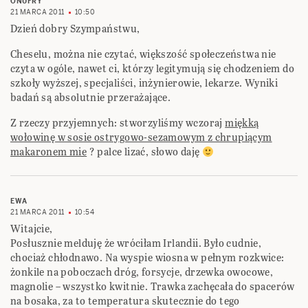
ONUFRY
21 MARCA 2011
10:50
Dzień dobry Szympaństwu,
Cheselu, można nie czytać, większość społeczeństwa nie
czyta w ogóle, nawet ci, którzy legitymują się chodzeniem do
szkoły wyższej, specjaliści, inżynierowie, lekarze. Wyniki
badań są absolutnie przerażające.
Z rzeczy przyjemnych: stworzyliśmy wczoraj
miękką
wołowinę w sosie ostrygowo-sezamowym z chrupiącym
makaronem mie
? palce lizać, słowo daję
EWA
21 MARCA 2011
10:54
Witajcie,
Posłusznie melduję że wróciłam Irlandii. Było cudnie,
chociaż chłodnawo. Na wyspie wiosna w pełnym rozkwice:
żonkile na poboczach dróg, forsycje, drzewka owocowe,
magnolie – wszystko kwitnie. Trawka zachęcała do spacerów
na bosaka, za to temperatura skutecznie do tego