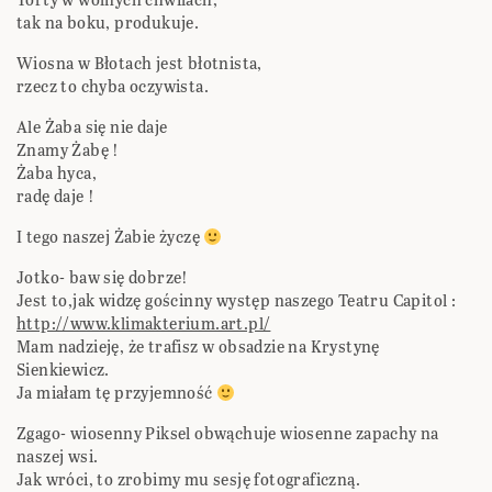
tak na boku, produkuje.
Wiosna w Błotach jest błotnista,
rzecz to chyba oczywista.
Ale Żaba się nie daje
Znamy Żabę !
Żaba hyca,
radę daje !
I tego naszej Żabie życzę
Jotko- baw się dobrze!
Jest to,jak widzę gościnny występ naszego Teatru Capitol :
http://www.klimakterium.art.pl/
Mam nadzieję, że trafisz w obsadzie na Krystynę
Sienkiewicz.
Ja miałam tę przyjemność
Zgago- wiosenny Piksel obwąchuje wiosenne zapachy na
naszej wsi.
Jak wróci, to zrobimy mu sesję fotograficzną.