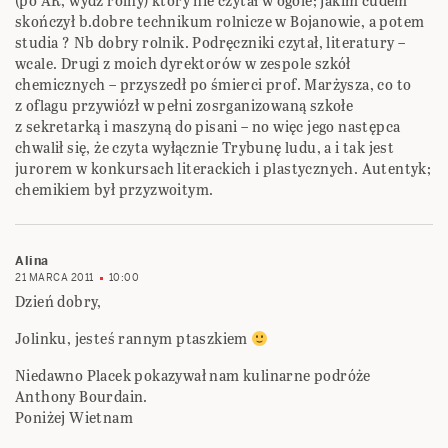
(po AR, wydz rolny) który nie czytał w ogóle; jakim cudem
skończył b.dobre technikum rolnicze w Bojanowie, a potem
studia ? Nb dobry rolnik. Podręczniki czytał, literatury –
wcale. Drugi z moich dyrektorów w zespole szkół
chemicznych – przyszedł po śmierci prof. Marżysza, co to
z oflagu przywiózł w pełni zosrganizowaną szkołe
z sekretarką i maszyną do pisani – no więc jego następca
chwalił się, że czyta wyłącznie Trybunę ludu, a i tak jest
jurorem w konkursach literackich i plastycznych. Autentyk;
chemikiem był przyzwoitym.
Alina
21 MARCA 2011
10:00
Dzień dobry,
Jolinku, jesteś rannym ptaszkiem
Niedawno Placek pokazywał nam kulinarne podróże
Anthony Bourdain.
Poniżej Wietnam