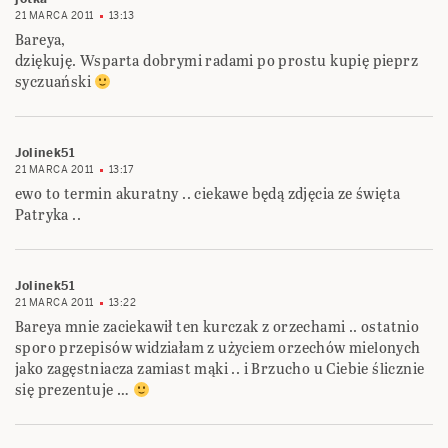
21 MARCA 2011
13:13
Bareya,
dziękuję. Wsparta dobrymi radami po prostu kupię pieprz
syczuański
Jolinek51
21 MARCA 2011
13:17
ewo to termin akuratny .. ciekawe będą zdjęcia ze święta
Patryka ..
Jolinek51
21 MARCA 2011
13:22
Bareya mnie zaciekawił ten kurczak z orzechami .. ostatnio
sporo przepisów widziałam z użyciem orzechów mielonych
jako zagęstniacza zamiast mąki .. i Brzucho u Ciebie ślicznie
się prezentuje …