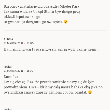
Barbaro- gratulacje dla przyszłej Młodej Pary !
Jak sama widzisz Urząd Stanu Cywilnego przy
ul.ks.Kłopotowskiego
to gwarancja dozgonnego szczęścia
ALICJA
21 MARCA 2011
13:05
Ha….zmiana warty już przyszła, śnieg wali jak nie wiem…
jotka
21 MARCA 2011
13:10
Danuśka,
już się cieszę. Raz, że przedstawienie cieszy się dużym
powodzeniem. Dwa – idziemy całą naszą babską eką (eka po
pyrlandzku znaczy zaprzyjaźniona grupa, banda).
jotka