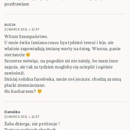
pozdrawiam
ALICJA
21 MARCA 2011
12:47
Witam Szampaństwo.
U mnie świta (zmiana czasu bya tydzień temu) i leje, ale
właśnie zapowiadają zmianę warty na śnieg. Wiosna, panie
sierżancie
Szczerze mówiąc, na pogodzie mi nie zależy, bo mam inne
zajęcia, ale tak za tydzień mogłoby się ocieplić i ogólnie
zawiośnić.
Dzisiaj solidna fasolówka, może coś jeszcze, chodzą za mną
placki ziemniaczane.
Ho kucharzem?
Danuśka
21 MARCA 2011
12:57
Żaba dzierga, nie próżnuje !
Torty w wolnych chwilach,