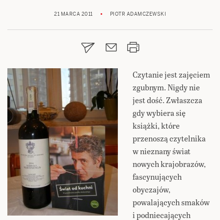
21 MARCA 2011
PIOTR ADAMCZEWSKI
Czytanie jest zajęciem
zgubnym. Nigdy nie
jest dość. Zwłaszcza
gdy wybiera się
książki, które
przenoszą czytelnika
w nieznany świat
nowych krajobrazów,
fascynujących
obyczajów,
powalających smaków
i podniecających