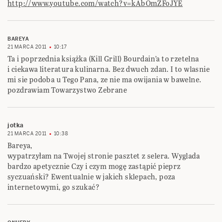
http://www.youtube.com/watch?v=kAbOmZFoJYE
BAREYA
21 MARCA 2011
10:17
Ta i poprzednia książka (Kill Grill) Bourdain’a to rzetelna
i ciekawa literatura kulinarna. Bez dwuch zdan. I to wlasnie
mi sie podoba u Tego Pana, ze nie ma owijania w bawelne.
pozdrawiam Towarzystwo Zebrane
jotka
21 MARCA 2011
10:38
Bareya,
wypatrzyłam na Twojej stronie pasztet z selera. Wyglada
bardzo apetycznie Czy i czym mogę zastąpić pieprz
syczuański? Ewentualnie w jakich sklepach, poza
internetowymi, go szukać?