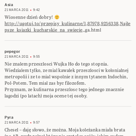
Asia
21 MARCA 2011
9:42
Wiosenne dzień dobry!
http://ugotuj.to/przepisy_kulinarne/1,87978,9256338,Najle
psze_ksiazki_kucharskie_na_swiecie
,,ga.html
pepegor
21 MARCA 2011
9:55
Nie znalem przeszlosci Wujka Ho do tego stopnia.
Wiedzialem tylko, ze mial kawalek przeszlosci w kolonialnej
metropolii i ze to mial wspolnie z innym tytanem Indochin,
Pol-Potem. Tem mial zas byc filozofem.
Przyznam, ze kulinarna przeszlosc tego jednego znacznie
lagodzi (po latach) moja ocene tej osoby.
Pyra
21 MARCA 2011
9:57
Chesel – daję słowo, że można. Moja koleżanka miała brata