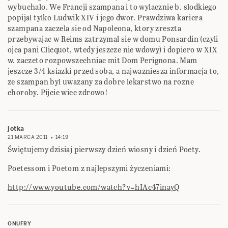
wybuchalo. We Francji szampana i to wylacznie b. slodkiego
popijal tylko Ludwik XIV i jego dwor. Prawdziwa kariera
szampana zaczela sie od Napoleona, ktory zreszta
przebywajac w Reims zatrzymal sie w domu Ponsardin (czyli
ojca pani Clicquot, wtedy jeszcze nie wdowy) i dopiero w XIX
w. zaczeto rozpowszechniac mit Dom Perignona. Mam
jeszcze 3/4 ksiazki przed soba, a najwazniesza informacja to,
ze szampan byl uwazany za dobre lekarstwo na rozne
choroby. Pijcie wiec zdrowo!
jotka
21 MARCA 2011
14:19
Świętujemy dzisiaj pierwszy dzień wiosny i dzień Poety.
Poetessom i Poetom z najlepszymi życzeniami:
http://www.youtube.com/watch?v=hIAc47inayQ
ONUFRY