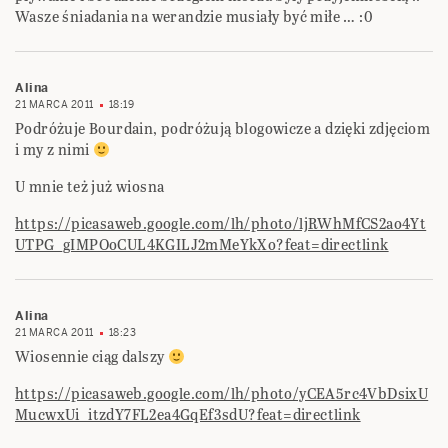
Wasze śniadania na werandzie musiały być miłe … :0
Alina
21 MARCA 2011
18:19
Podróżuje Bourdain, podróżują blogowicze a dzięki zdjęciom
i my z nimi
U mnie też już wiosna
https://picasaweb.google.com/lh/photo/ljRWhMfCS2ao4Yt
UTPG_gIMPOoCUL4KGILJ2mMeYkXo?feat=directlink
Alina
21 MARCA 2011
18:23
Wiosennie ciąg dalszy
https://picasaweb.google.com/lh/photo/yCEA5rc4VbDsixU
MucwxUi_itzdY7FL2ea4GqEf3sdU?feat=directlink