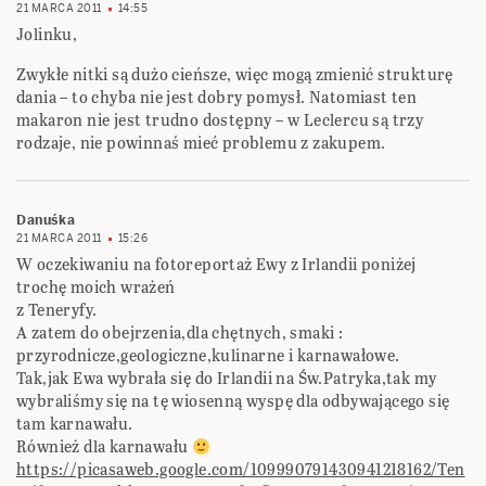
21 MARCA 2011
14:55
Jolinku,
Zwykłe nitki są dużo cieńsze, więc mogą zmienić strukturę
dania – to chyba nie jest dobry pomysł. Natomiast ten
makaron nie jest trudno dostępny – w Leclercu są trzy
rodzaje, nie powinnaś mieć problemu z zakupem.
Danuśka
21 MARCA 2011
15:26
W oczekiwaniu na fotoreportaż Ewy z Irlandii poniżej
trochę moich wrażeń
z Teneryfy.
A zatem do obejrzenia,dla chętnych, smaki :
przyrodnicze,geologiczne,kulinarne i karnawałowe.
Tak,jak Ewa wybrała się do Irlandii na Św.Patryka,tak my
wybraliśmy się na tę wiosenną wyspę dla odbywającego się
tam karnawału.
Również dla karnawału
https://picasaweb.google.com/109990791430941218162/Ten