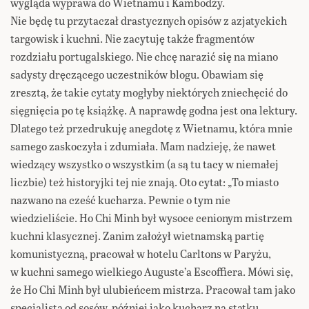
wygląda wyprawa do Wietnamu i Kambodży.
Nie będę tu przytaczał drastycznych opisów z azjatyckich
targowisk i kuchni. Nie zacytuję także fragmentów
rozdziału portugalskiego. Nie chcę narazić się na miano
sadysty dręczącego uczestników blogu. Obawiam się
zresztą, że takie cytaty mogłyby niektórych zniechęcić do
sięgnięcia po tę książkę. A naprawdę godna jest ona lektury.
Dlatego też przedrukuję anegdotę z Wietnamu, która mnie
samego zaskoczyła i zdumiała. Mam nadzieję, że nawet
wiedzący wszystko o wszystkim (a są tu tacy w niemałej
liczbie) też historyjki tej nie znają. Oto cytat: „To miasto
nazwano na cześć kucharza. Pewnie o tym nie
wiedzieliście. Ho Chi Minh był wysoce cenionym mistrzem
kuchni klasycznej. Zanim założył wietnamską partię
komunistyczną, pracował w hotelu Carltons w Paryżu,
w kuchni samego wielkiego Auguste’a Escoffiera. Mówi się,
że Ho Chi Minh był ulubieńcem mistrza. Pracował tam jako
specjalista od sosów, później jako kucharz na statku