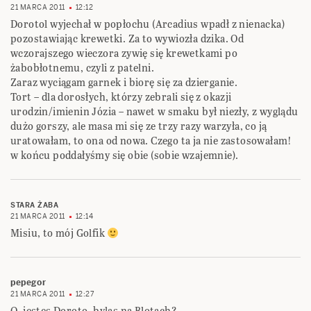
21 MARCA 2011
12:12
Dorotol wyjechał w popłochu (Arcadius wpadł z nienacka)
pozostawiając krewetki. Za to wywiozła dzika. Od
wczorajszego wieczora zywię się krewetkami po
żabobłotnemu, czyli z patelni.
Zaraz wyciągam garnek i biorę się za dzierganie.
Tort – dla dorosłych, którzy zebrali się z okazji
urodzin/imienin Józia – nawet w smaku był niezły, z wyglądu
dużo gorszy, ale masa mi się ze trzy razy warzyła, co ją
uratowałam, to ona od nowa. Czego ta ja nie zastosowałam!
w końcu poddałyśmy się obie (sobie wzajemnie).
STARA ŻABA
21 MARCA 2011
12:14
Misiu, to mój Golfik
pepegor
21 MARCA 2011
12:27
O, jestes Doroto, bylas na Blotach?