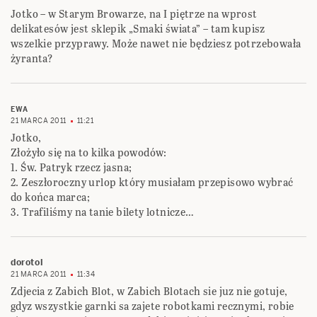
Jotko – w Starym Browarze, na I piętrze na wprost
delikatesów jest sklepik „Smaki świata” – tam kupisz
wszelkie przyprawy. Może nawet nie będziesz potrzebowała
żyranta?
EWA
21 MARCA 2011
11:21
Jotko,
Złożyło się na to kilka powodów:
1. Św. Patryk rzecz jasna;
2. Zeszłoroczny urlop który musiałam przepisowo wybrać
do końca marca;
3. Trafiliśmy na tanie bilety lotnicze…
dorotol
21 MARCA 2011
11:34
Zdjecia z Zabich Blot, w Zabich Blotach sie juz nie gotuje,
gdyz wszystkie garnki sa zajete robotkami recznymi, robie