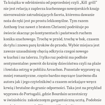
Ta książka w odróżnieniu od poprzedniej czyli „Kill grill”
nie jest relacją z zaplecza kuchennego nowojorskich knajp
nierozważnie zatrudniających faceta, któremu dawanie
noża do ręki jest po prostu lekkomyślne. Tym razem
Anthony (raz nawet z bratem Chrisem) podróżuje po
świecie skacząc po kontynentach i państwach ruchem
konika szachowego. Trochę w przód, trochę w bok, czasem
do tyłu i znowu parę kroków do przodu. Wybór miejsca jest
zawsze uzasadniony chęcią odkrycia czegoś nowego
w kuchni i na talerzu. I tylko raz podróż ma podłoże
sentymentalne: powrót do krainy dzieciństwa czyli na plaże
i łowiska ostryg w pobliżu Arcachon. Pozostałe wyprawy są
mniej romantyczne, często bardzo męczące (zarówno dla
autora jak i jego czytelników) a czasem ociekające wręcz
krwią i brutalne do granic odporności. Taka jest na przykład
wyprawa do Portugalii, gdzie Bourdain uczestniczy
w świniobiciu zakończonym gargantuiczną ucztą. Podobnie