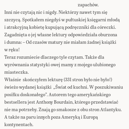
zapachów.
Inni nie czytają nic i nigdy. Niektórzy nawet tym się
szczycą. Spotkałem niegdyś w pułtuskiej księgarni młodą
i atrakcyjną kobietę kupującą podręczniki dla córeczki.
Zagadnięta o jej własne lektury odpowiedziała oburzona
i dumna: – Od czasów matury nie miałam żadnej książki
w ręku!
Teraz rozumiecie dlaczego tyle czytam. Także dla
wyrównania statystyki owej mamy z mojego ulubionego
miasteczka.
Właśnie skończyłem lekturę (331 stron było nie było!)
świeżo wydanej książki „Świat od kuchni. W poszukiwaniu
posiłku doskonałego”. Autorem tego amerykańskiego
bestsellera jest Anthony Bourdain, którego przedstawiać
nie ma potrzeby. Znają go smakosze z obu stron Atlantyku.
A także na paru innych poza Ameryką i Europą
kontynentach.