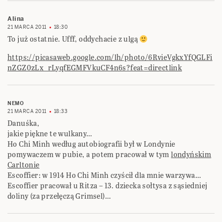
Alina
21 MARCA 2011
18:30
To już ostatnie. Ufff, oddychacie z ulgą
https://picasaweb.google.com/lh/photo/6RvieVgkxYfQGLFi
nZGZ0zLx_rLyqfEGMFVkuCF4n6s?feat=directlink
NEMO
21 MARCA 2011
18:33
Danuśka,
jakie piękne te wulkany…
Ho Chi Minh według autobiografii był w Londynie
pomywaczem w pubie, a potem pracował w tym
londyńskim
Carltonie
Escoffier: w 1914 Ho Chi Minh czyścił dla mnie warzywa…
Escoffier pracował u Ritza – 13. dziecka sołtysa z sąsiedniej
doliny (za przełęczą Grimsel)…