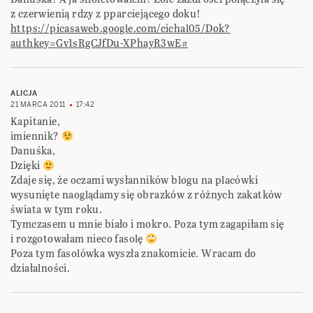
z czerwienią rdzy z pparciejącego doku!
https://picasaweb.google.com/cichal05/Dok?
authkey=Gv1sRgCJfDu-XPhayR3wE#
ALICJA
21 MARCA 2011
17:42
Kapitanie,
imiennik?
Danuśka,
Dzięki
Zdaje się, że oczami wysłanników blogu na placówki
wysunięte naoglądamy się obrazków z różnych zakatków
świata w tym roku.
Tymczasem u mnie biało i mokro. Poza tym zagapiłam się
i rozgotowałam nieco fasolę
Poza tym fasolówka wyszła znakomicie. Wracam do
działalności.