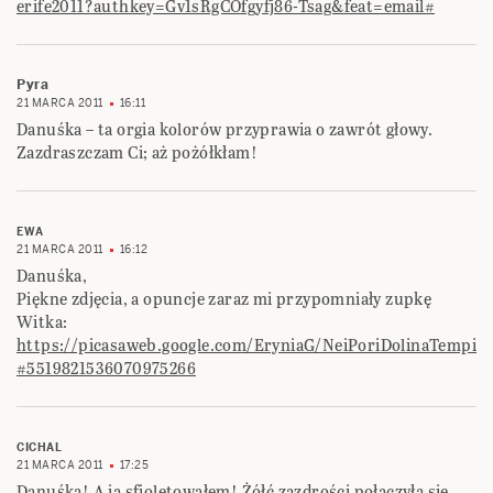
erife2011?authkey=Gv1sRgCOfgyfj86-Tsag&feat=email#
Pyra
21 MARCA 2011
16:11
Danuśka – ta orgia kolorów przyprawia o zawrót głowy.
Zazdraszczam Ci; aż pożółkłam!
EWA
21 MARCA 2011
16:12
Danuśka,
Piękne zdjęcia, a opuncje zaraz mi przypomniały zupkę
Witka:
https://picasaweb.google.com/EryniaG/NeiPoriDolinaTempi
#5519821536070975266
CICHAL
21 MARCA 2011
17:25
Danuśka! A ja sfioletowałem! Żółć zazdrości połączyła się