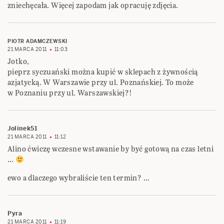
zniechęcała. Więcej zapodam jak opracuję zdjęcia.
PIOTR ADAMCZEWSKI
21 MARCA 2011
11:03
Jotko,
pieprz syczuański można kupić w sklepach z żywnością
azjatycką. W Warszawie przy ul. Poznańskiej. To może
w Poznaniu przy ul. Warszawskiej?!
Jolinek51
21 MARCA 2011
11:12
Alino ćwiczę wczesne wstawanie by być gotową na czas letni
…
ewo a dlaczego wybraliście ten termin? …
Pyra
21 MARCA 2011
11:19