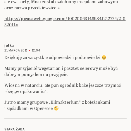
sie ew. torty, Misu zostal ozdobiony inicjalami zabowymi
oraz nazwa przedsiewziecia
https://picasaweb.google.com/100200631489841242724/210
32011#
jotka
21 MARCA 2011
12:04
Dziękuję za wszystkie odpowiedzi i podpowiedzi
Mamy przyjaciół wegetarian i pasztet selerowy może być
dobrym pomysłem na przyjęcie.
Wiosna w natarciu, ale pan ogrodnik każe jeszcze trzymać
różę „w opakowaniu”.
Jutro mamy grupowe „Klimakterium” z koleżankami
i sąsiadkami w Operetce
STARA ŻABA