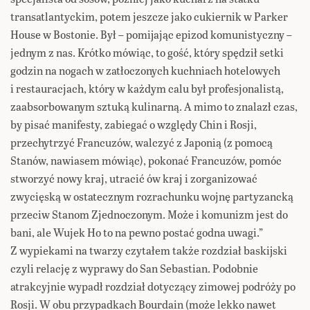
transatlantyckim, potem jeszcze jako cukiernik w Parker
House w Bostonie. Był – pomijając epizod komunistyczny –
jednym z nas. Krótko mówiąc, to gość, który spędził setki
godzin na nogach w zatłoczonych kuchniach hotelowych
i restauracjach, który w każdym calu był profesjonalistą,
zaabsorbowanym sztuką kulinarną. A mimo to znalazł czas,
by pisać manifesty, zabiegać o względy Chin i Rosji,
przechytrzyć Francuzów, walczyć z Japonią (z pomocą
Stanów, nawiasem mówiąc), pokonać Francuzów, pomóc
stworzyć nowy kraj, utracić ów kraj i zorganizować
zwycięską w ostatecznym rozrachunku wojnę partyzancką
przeciw Stanom Zjednoczonym. Może i komunizm jest do
bani, ale Wujek Ho to na pewno postać godna uwagi.”
Z wypiekami na twarzy czytałem także rozdział baskijski
czyli relację z wyprawy do San Sebastian. Podobnie
atrakcyjnie wypadł rozdział dotyczący zimowej podróży po
Rosji. W obu przypadkach Bourdain (może lekko nawet