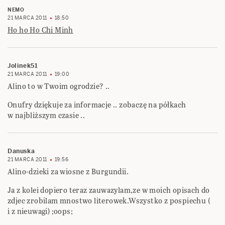
NEMO
21 MARCA 2011
18:50
Ho ho Ho Chi Minh
Jolinek51
21 MARCA 2011
19:00
Alino to w Twoim ogrodzie? ..
Onufry dziękuje za informacje .. zobaczę na półkach
w najbliższym czasie ..
Danuska
21 MARCA 2011
19:56
Alino-dzieki za wiosne z Burgundii.
Ja z kolei dopiero teraz zauwazylam,ze w moich opisach do
zdjec zrobilam mnostwo literowek.Wszystko z pospiechu (
i z nieuwagi) ;oops;