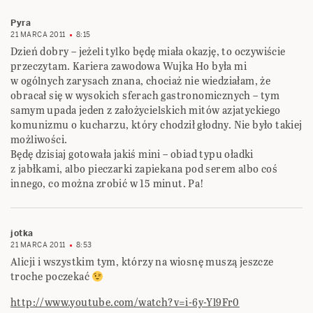
Pyra
21 MARCA 2011
8:15
Dzień dobry – jeżeli tylko będę miała okazję, to oczywiście
przeczytam. Kariera zawodowa Wujka Ho była mi
w ogólnych zarysach znana, chociaż nie wiedziałam, że
obracał się w wysokich sferach gastronomicznych – tym
samym upada jeden z założycielskich mitów azjatyckiego
komunizmu o kucharzu, który chodził głodny. Nie było takiej
możliwości.
Będę dzisiaj gotowała jakiś mini – obiad typu oładki
z jabłkami, albo pieczarki zapiekana pod serem albo coś
innego, co można zrobić w 15 minut. Pa!
jotka
21 MARCA 2011
8:53
Alicji i wszystkim tym, którzy na wiosnę muszą jeszcze
troche poczekać
http://www.youtube.com/watch?v=i-6y-Yl9Fr0