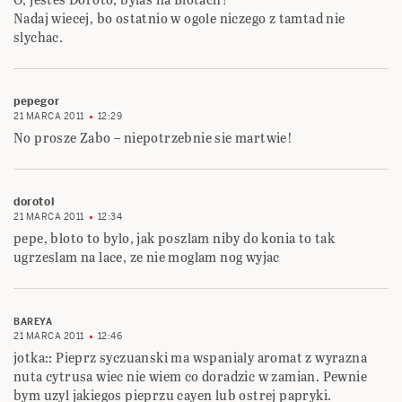
Nadaj wiecej, bo ostatnio w ogole niczego z tamtad nie
slychac.
pepegor
21 MARCA 2011
12:29
No prosze Zabo – niepotrzebnie sie martwie!
dorotol
21 MARCA 2011
12:34
pepe, bloto to bylo, jak poszlam niby do konia to tak
ugrzeslam na lace, ze nie moglam nog wyjac
BAREYA
21 MARCA 2011
12:46
jotka:: Pieprz syczuanski ma wspanialy aromat z wyrazna
nuta cytrusa wiec nie wiem co doradzic w zamian. Pewnie
bym uzyl jakiegos pieprzu cayen lub ostrej papryki.