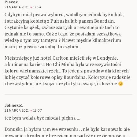
Placek
21 MARCA 2011
17:54
Gdybym miał prawo wyboru, wolałbym jednak być młodą
i atrakcyjną kobietą z Pułtuska lub panem Bourdain.
Czytanie książek, zwłaszcza tych o rewolucjonistach to
jednak nie to samo. Cóż z tego, że posiadam szczątkową
wiedzę o tym czy tamtym ? Nawet męskie klimakterium
mam już pewnie za sobą, to czytam.
Nieistniejący już hotel Carlton mieścił się w Londynie,
a kulinarna kariera Ho Chi Minha była w rzeczywistości
koloru wietnamskiej rzeki. To jeden z powodów dla których
lubię czytać kolorowe opisy Bourdaina. Koloryzuje radośnie
i bezwstydnie, a z książek czyta tylko swoje, i słusznie
Jolinek51
21 MARCA 2011
18:07
też bym wolała być młoda i piękna …
Danuśka ja byłam tam we wrześniu .. nie było karnawału ale
pływanie i brodzenie brzegiem morza były przyjemnością ..