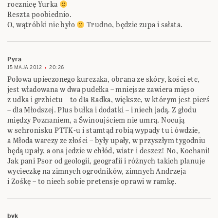
rocznicę Yurka
Reszta poobiednio.
O, wątróbki nie było
Trudno, będzie zupa i sałata.
Pyra
15 MAJA 2012
20:26
Połowa upieczonego kurczaka, obrana ze skóry, kości etc,
jest władowana w dwa pudełka – mniejsze zawiera mięso
z udka i grzbietu – to dla Radka, większe, w którym jest pierś
– dla Młodszej. Plus bułka i dodatki – i niech jadą. Z głodu
między Poznaniem, a Świnoujściem nie umrą. Nocują
w schronisku PTTK-u i stamtąd robią wypady tu i ówdzie,
a Młoda warczy ze złości – były upały, w przyszłym tygodniu
będą upały, a ona jedzie w chłód, wiatr i deszcz! No, Kochani!
Jak pani Psor od geologii, geografii i różnych takich planuje
wycieczkę na zimnych ogrodników, zimnych Andrzeja
i Zośkę – to niech sobie pretensje oprawi w ramkę.
byk