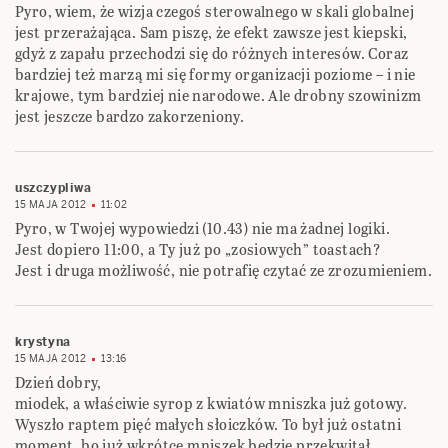
Pyro, wiem, że wizja czegoś sterowalnego w skali globalnej
jest przerażająca. Sam piszę, że efekt zawsze jest kiepski,
gdyż z zapału przechodzi się do różnych interesów. Coraz
bardziej też marzą mi się formy organizacji poziome – i nie
krajowe, tym bardziej nie narodowe. Ale drobny szowinizm
jest jeszcze bardzo zakorzeniony.
uszczypliwa
15 MAJA 2012
11:02
Pyro, w Twojej wypowiedzi (10.43) nie ma żadnej logiki.
Jest dopiero 11:00, a Ty już po „zosiowych” toastach?
Jest i druga możliwość, nie potrafię czytać ze zrozumieniem.
krystyna
15 MAJA 2012
13:16
Dzień dobry,
miodek, a właściwie syrop z kwiatów mniszka już gotowy.
Wyszło raptem pięć małych słoiczków. To był już ostatni
moment, bo już wkrótce mniszek będzie przekwitał.