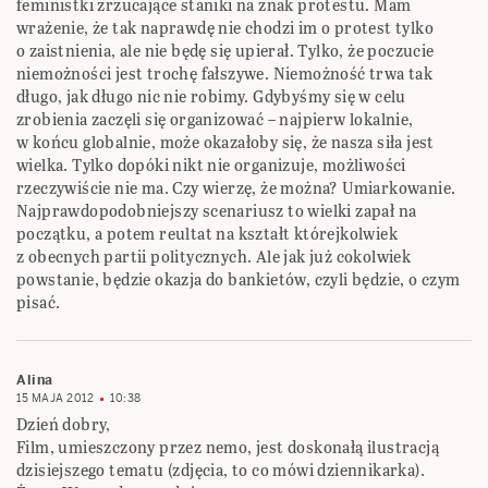
feministki zrzucające staniki na znak protestu. Mam
wrażenie, że tak naprawdę nie chodzi im o protest tylko
o zaistnienia, ale nie będę się upierał. Tylko, że poczucie
niemożności jest trochę fałszywe. Niemożność trwa tak
długo, jak długo nic nie robimy. Gdybyśmy się w celu
zrobienia zaczęli się organizować – najpierw lokalnie,
w końcu globalnie, może okazałoby się, że nasza siła jest
wielka. Tylko dopóki nikt nie organizuje, możliwości
rzeczywiście nie ma. Czy wierzę, że można? Umiarkowanie.
Najprawdopodobniejszy scenariusz to wielki zapał na
początku, a potem reultat na kształt którejkolwiek
z obecnych partii politycznych. Ale jak już cokolwiek
powstanie, będzie okazja do bankietów, czyli będzie, o czym
pisać.
Alina
15 MAJA 2012
10:38
Dzień dobry,
Film, umieszczony przez nemo, jest doskonałą ilustracją
dzisiejszego tematu (zdjęcia, to co mówi dziennikarka).