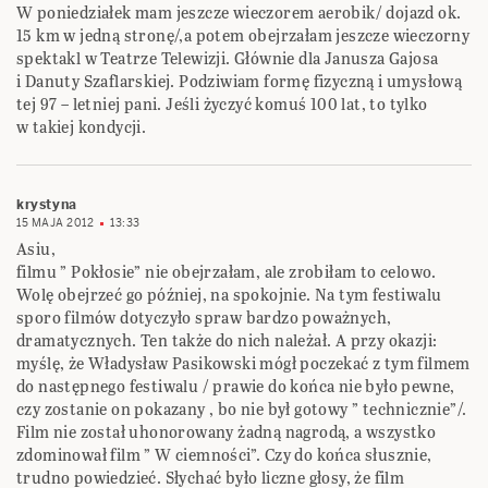
W poniedziałek mam jeszcze wieczorem aerobik/ dojazd ok.
15 km w jedną stronę/,a potem obejrzałam jeszcze wieczorny
spektakl w Teatrze Telewizji. Głównie dla Janusza Gajosa
i Danuty Szaflarskiej. Podziwiam formę fizyczną i umysłową
tej 97 – letniej pani. Jeśli życzyć komuś 100 lat, to tylko
w takiej kondycji.
krystyna
15 MAJA 2012
13:33
Asiu,
filmu ” Pokłosie” nie obejrzałam, ale zrobiłam to celowo.
Wolę obejrzeć go później, na spokojnie. Na tym festiwalu
sporo filmów dotyczyło spraw bardzo poważnych,
dramatycznych. Ten także do nich należał. A przy okazji:
myślę, że Władysław Pasikowski mógł poczekać z tym filmem
do następnego festiwalu / prawie do końca nie było pewne,
czy zostanie on pokazany , bo nie był gotowy ” technicznie”/.
Film nie został uhonorowany żadną nagrodą, a wszystko
zdominował film ” W ciemności”. Czy do końca słusznie,
trudno powiedzieć. Słychać było liczne głosy, że film