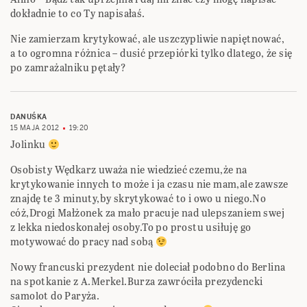
dokładnie to co Ty napisałaś.
Nie zamierzam krytykować, ale uszczypliwie napiętnować,
a to ogromna różnica – dusić przepiórki tylko dlatego, że się
po zamrażalniku pętały?
DANUŚKA
15 MAJA 2012
19:20
Jolinku
Osobisty Wędkarz uważa nie wiedzieć czemu,że na
krytykowanie innych to może i ja czasu nie mam,ale zawsze
znajdę te 3 minuty,by skrytykować to i owo u niego.No
cóż,Drogi Małżonek za mało pracuje nad ulepszaniem swej
z lekka niedoskonałej osoby.To po prostu usiłuję go
motywować do pracy nad sobą
Nowy francuski prezydent nie doleciał podobno do Berlina
na spotkanie z A.Merkel.Burza zawróciła prezydencki
samolot do Paryża.