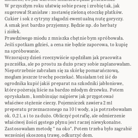
W przyszłym roku ułatwię sobie pracę i zrobię tak, jak
sugerował Stanisław : zostawię zieloną otoczkę płatków.
Cukier i sok z cytryny złagodzi ewentualną nutę goryczy.
A smak jest bardzo przyjemny. Będzie np. do herbaty
i ziółek.
Prawdziwego miodu z mniszka chętnie bym spróbowała.
Jeśli spotkam gdzieś, a cena nie będzie zaporowa, to kupię
na spróbowanie.
Wczorajszy dzień rzeczywiście spędziłam jak pracowita
pszczółka, ale po prostu za dużo pracy sobie zaplanowałam.
Niepotrzebnie zabrałam się za skórkę pomarańczową,
mogłam jeszcze trochę poczekać. Musiałam też iść do
ogrodnika kupić jakiś preparat na szkodniki jabłoniowe,
które pożerają liście na bardzo młodym drzewku. Potem
opryskałam , kombinując najpierw jak przygotować
właściwe stężenie cieczy. Pojemniczek zawiera 2 ml
preperatu przeznaczonego na 10 l wody, a ja potrzebowałam
ok. 0,2 l, a i to za dużo. Obliczyć potrafię, ale odmierzenie
właściwej ilości gęstego płynu jest raczej niewykonalne.
Zastosowałam metodę ” na oko”. Potem trzeba było zagrabić
wcześniej skoszoną trawę, odkurzyć dom.