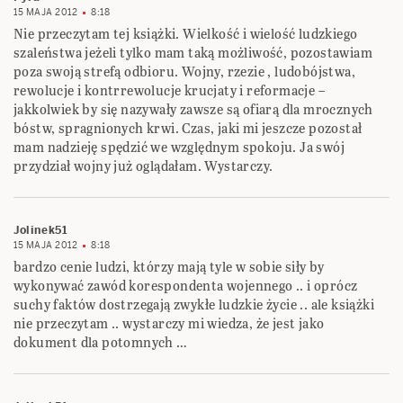
15 MAJA 2012
8:18
Nie przeczytam tej książki. Wielkość i wielość ludzkiego
szaleństwa jeżeli tylko mam taką możliwość, pozostawiam
poza swoją strefą odbioru. Wojny, rzezie , ludobójstwa,
rewolucje i kontrrewolucje krucjaty i reformacje –
jakkolwiek by się nazywały zawsze są ofiarą dla mrocznych
bóstw, spragnionych krwi. Czas, jaki mi jeszcze pozostał
mam nadzieję spędzić we względnym spokoju. Ja swój
przydział wojny już oglądałam. Wystarczy.
Jolinek51
15 MAJA 2012
8:18
bardzo cenie ludzi, którzy mają tyle w sobie siły by
wykonywać zawód korespondenta wojennego .. i oprócz
suchy faktów dostrzegają zwykłe ludzkie życie .. ale książki
nie przeczytam .. wystarczy mi wiedza, że jest jako
dokument dla potomnych …