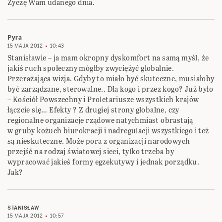
Życzę Wam udanego dnia.
Pyra
15 MAJA 2012
10:43
Stanisławie – ja mam okropny dyskomfort na samą myśl, że
jakiś ruch społeczny mógłby zwyciężyć globalnie.
Przerażająca wizja. Gdyby to miało być skuteczne, musiałoby
być zarządzane, sterowalne.. Dla kogo i przez kogo? Już było
– Kościół Powszechny i Proletariusze wszystkich krajów
łączcie się… Efekty ? Z drugiej strony globalne, czy
regionalne organizacje rządowe natychmiast obrastają
w gruby kożuch biurokracji i nadregulacji wszystkiego i też
są nieskuteczne. Może pora z organizacji narodowych
przejść na rodzaj światowej sieci, tylko trzeba by
wypracować jakieś formy egzekutywy i jednak porządku.
Jak?
STANISŁAW
15 MAJA 2012
10:57