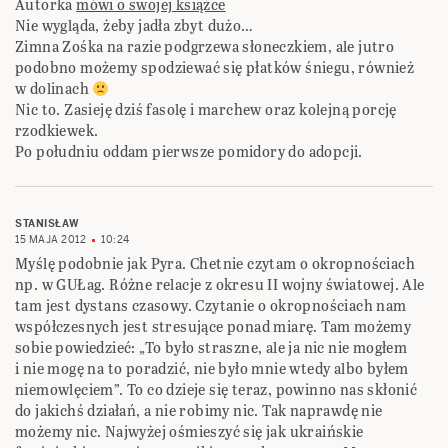
Autorka
mówi o swojej książce
Nie wygląda, żeby jadła zbyt dużo…
Zimna Zośka na razie podgrzewa słoneczkiem, ale jutro
podobno możemy spodziewać się płatków śniegu, również
w dolinach
Nic to. Zasieję dziś fasolę i marchew oraz kolejną porcję
rzodkiewek.
Po południu oddam pierwsze pomidory do adopcji.
STANISŁAW
15 MAJA 2012
10:24
Myślę podobnie jak Pyra. Chetnie czytam o okropnościach
np. w GUŁag. Różne relacje z okresu II wojny światowej. Ale
tam jest dystans czasowy. Czytanie o okropnościach nam
współczesnych jest stresujące ponad miarę. Tam możemy
sobie powiedzieć: „To było straszne, ale ja nic nie mogłem
i nie mogę na to poradzić, nie było mnie wtedy albo byłem
niemowlęciem”. To co dzieje się teraz, powinno nas skłonić
do jakichś działań, a nie robimy nic. Tak naprawdę nie
możemy nic. Najwyżej ośmieszyć się jak ukraińskie