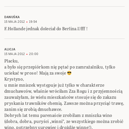
DANUŚKA
15 MAJA 2012
19:54
F.Hollande jednak doleciał do Berlina.Ufff !
ALICJA
15 MAJA 2012
20:00
Placku,
a było się przepiórkom nię pętać po zamrażalniku, tylko
uciekać w proso! Mają za swoje
Krystyno,
u mnie mniszek występuje już tylko w charakterze
dmuchawców, właśnie wróciłam Zza Rogu i z przyjemnością
zauważyłam, że wielu mieszkańców stosuje się do zakazu
pryskania trawników chemią. Zawsze można przyciąć trawę,
zanim się zrobią dmuchawce.
Dobrych lat temu parenaście zrobiłam z mniszka wino
(dobra, dobra, puryści „winni”, ze wszystkiego można zrobić
wino, potrzebny surowiec i drożdże winne!).