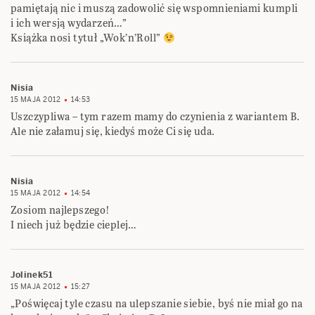
pamiętają nic i muszą zadowolić się wspomnieniami kumpli
i ich wersją wydarzeń…”
Książka nosi tytuł „Wok’n’Roll”
Nisia
15 MAJA 2012
14:53
Uszczypliwa – tym razem mamy do czynienia z wariantem B.
Ale nie załamuj się, kiedyś może Ci się uda.
Nisia
15 MAJA 2012
14:54
Zosiom najlepszego!
I niech już będzie cieplej…
Jolinek51
15 MAJA 2012
15:27
„Poświęcaj tyle czasu na ulepszanie siebie, byś nie miał go na