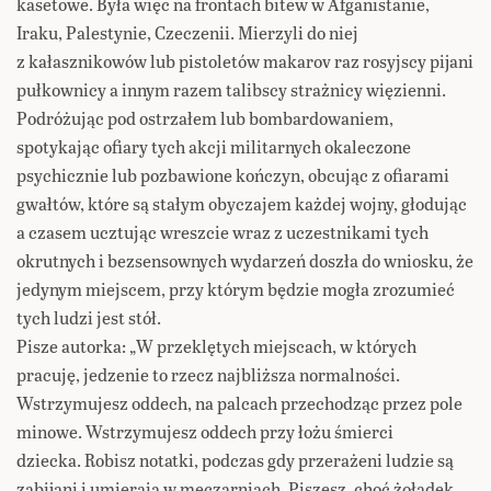
kasetowe. Była więc na frontach bitew w Afganistanie,
Iraku, Palestynie, Czeczenii. Mierzyli do niej
z kałasznikowów lub pistoletów makarov raz rosyjscy pijani
pułkownicy a innym razem talibscy strażnicy więzienni.
Podróżując pod ostrzałem lub bombardowaniem,
spotykając ofiary tych akcji militarnych okaleczone
psychicznie lub pozbawione kończyn, obcując z ofiarami
gwałtów, które są stałym obyczajem każdej wojny, głodując
a czasem ucztując wreszcie wraz z uczestnikami tych
okrutnych i bezsensownych wydarzeń doszła do wniosku, że
jedynym miejscem, przy którym będzie mogła zrozumieć
tych ludzi jest stół.
Pisze autorka: „W przeklętych miejscach, w których
pracuję, jedzenie to rzecz najbliższa normalności.
Wstrzymujesz oddech, na palcach przechodząc przez pole
minowe. Wstrzymujesz oddech przy łożu śmierci
dziecka. Robisz notatki, podczas gdy przerażeni ludzie są
zabijani i umierają w męczarniach. Piszesz, choć żołądek