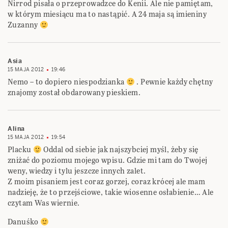
Nirrod pisała o przeprowadzce do Kenii. Ale nie pamiętam,
w którym miesiącu ma to nastąpić. A 24 maja są imieniny
Zuzanny
Asia
15 MAJA 2012
19:46
Nemo – to dopiero niespodzianka
. Pewnie każdy chętny
znajomy został obdarowany pieskiem.
Alina
15 MAJA 2012
19:54
Placku
Oddal od siebie jak najszybciej myśl, żeby się
zniżać do poziomu mojego wpisu. Gdzie mi tam do Twojej
weny, wiedzy i tylu jeszcze innych zalet.
Z moim pisaniem jest coraz gorzej, coraz krócej ale mam
nadzieję, że to przejściowe, takie wiosenne osłabienie… Ale
czytam Was wiernie.
Danuśko