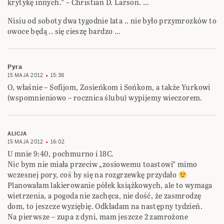
krytykę innych.” – Christian D. Larson. …
Nisiu od soboty dwa tygodnie lata .. nie było przymrozków to
owoce będą .. się cieszę bardzo …
Pyra
15 MAJA 2012
15:38
O, właśnie – Sofijom, Zosieńkom i Sońkom, a także Yurkowi
(wspomnieniowo – rocznica ślubu) wypijemy wieczorem.
ALICJA
15 MAJA 2012
16:02
U mnie 9:40, pochmurno i 18C.
Nic bym nie miała przeciw „zosiowemu toastowi” mimo
wczesnej pory, coś by się na rozgrzewkę przydało
Planowałam lakierowanie półek książkowych, ale to wymaga
wietrzenia, a pogoda nie zachęca, nie dość, że zasmrodzę
dom, to jeszcze wyziębię. Odkładam na następny tydzień.
Na pierwsze – zupa z dyni, mam jeszcze 2 zamrożone