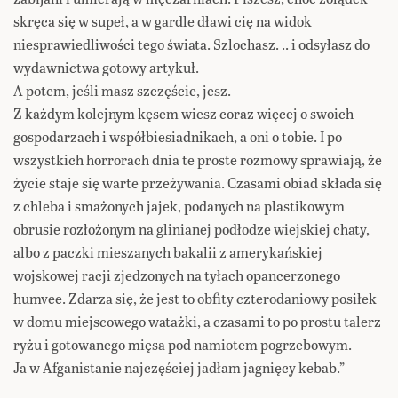
skręca się w supeł, a w gardle dławi cię na widok
niesprawiedliwości tego świata. Szlochasz. .. i odsyłasz do
wydawnictwa gotowy artykuł.
A potem, jeśli masz szczęście, jesz.
Z każdym kolejnym kęsem wiesz coraz więcej o swoich
gospodarzach i współbiesiadnikach, a oni o tobie. I po
wszystkich horrorach dnia te proste rozmowy sprawiają, że
życie staje się warte przeżywania. Czasami obiad składa się
z chleba i smażonych jajek, podanych na plastikowym
obrusie rozłożonym na glinianej podłodze wiejskiej chaty,
albo z paczki mieszanych bakalii z amerykańskiej
wojskowej racji zjedzonych na tyłach opancerzonego
humvee. Zdarza się, że jest to obfity czterodaniowy posiłek
w domu miejscowego watażki, a czasami to po prostu talerz
ryżu i gotowanego mięsa pod namiotem pogrzebowym.
Ja w Afganistanie najczęściej jadłam jagnięcy kebab.”