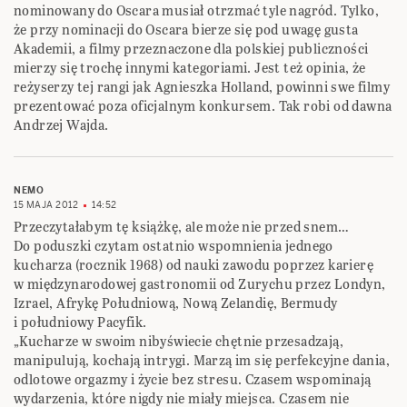
nominowany do Oscara musiał otrzmać tyle nagród. Tylko,
że przy nominacji do Oscara bierze się pod uwagę gusta
Akademii, a filmy przeznaczone dla polskiej publiczności
mierzy się trochę innymi kategoriami. Jest też opinia, że
reżyserzy tej rangi jak Agnieszka Holland, powinni swe filmy
prezentować poza oficjalnym konkursem. Tak robi od dawna
Andrzej Wajda.
NEMO
15 MAJA 2012
14:52
Przeczytałabym tę książkę, ale może nie przed snem…
Do poduszki czytam ostatnio wspomnienia jednego
kucharza (rocznik 1968) od nauki zawodu poprzez karierę
w międzynarodowej gastronomii od Zurychu przez Londyn,
Izrael, Afrykę Południową, Nową Zelandię, Bermudy
i południowy Pacyfik.
„Kucharze w swoim nibyświecie chętnie przesadzają,
manipulują, kochają intrygi. Marzą im się perfekcyjne dania,
odlotowe orgazmy i życie bez stresu. Czasem wspominają
wydarzenia, które nigdy nie miały miejsca. Czasem nie