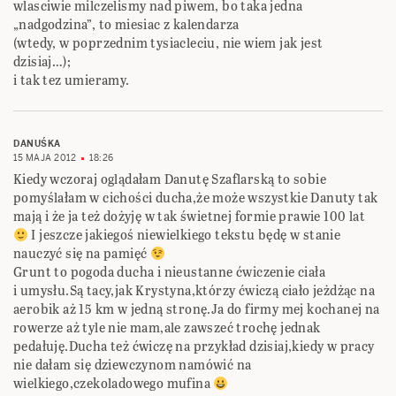
wlasciwie milczelismy nad piwem, bo taka jedna
„nadgodzina”, to miesiac z kalendarza
(wtedy, w poprzednim tysiacleciu, nie wiem jak jest
dzisiaj…);
i tak tez umieramy.
DANUŚKA
15 MAJA 2012
18:26
Kiedy wczoraj oglądałam Danutę Szaflarską to sobie
pomyślałam w cichości ducha,że może wszystkie Danuty tak
mają i że ja też dożyję w tak świetnej formie prawie 100 lat
I jeszcze jakiegoś niewielkiego tekstu będę w stanie
nauczyć się na pamięć
Grunt to pogoda ducha i nieustanne ćwiczenie ciała
i umysłu.Są tacy,jak Krystyna,którzy ćwiczą ciało jeżdżąc na
aerobik aż 15 km w jedną stronę.Ja do firmy mej kochanej na
rowerze aż tyle nie mam,ale zawszeć trochę jednak
pedałuję.Ducha też ćwiczę na przykład dzisiaj,kiedy w pracy
nie dałam się dziewczynom namówić na
wielkiego,czekoladowego mufina