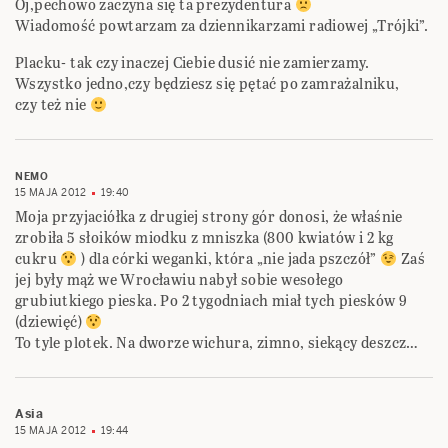
Oj,pechowo zaczyna się ta prezydentura
Wiadomość powtarzam za dziennikarzami radiowej „Trójki”.
Placku- tak czy inaczej Ciebie dusić nie zamierzamy.
Wszystko jedno,czy będziesz się pętać po zamrażalniku,
czy też nie
NEMO
15 MAJA 2012
19:40
Moja przyjaciółka z drugiej strony gór donosi, że właśnie
zrobiła 5 słoików miodku z mniszka (800 kwiatów i 2 kg
cukru
) dla córki weganki, która „nie jada pszczół”
Zaś
jej były mąż we Wrocławiu nabył sobie wesołego
grubiutkiego pieska. Po 2 tygodniach miał tych piesków 9
(dziewięć)
To tyle plotek. Na dworze wichura, zimno, siekący deszcz…
Asia
15 MAJA 2012
19:44