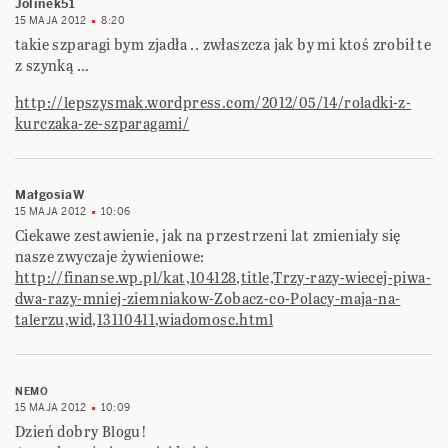
Jolinek51
15 MAJA 2012
8:20
takie szparagi bym zjadła .. zwłaszcza jak by mi ktoś zrobił te
z szynką …
http://lepszysmak.wordpress.com/2012/05/14/roladki-z-
kurczaka-ze-szparagami/
MałgosiaW
15 MAJA 2012
10:06
Ciekawe zestawienie, jak na przestrzeni lat zmieniały się
nasze zwyczaje żywieniowe:
http://finanse.wp.pl/kat,104128,title,Trzy-razy-wiecej-piwa-
dwa-razy-mniej-ziemniakow-Zobacz-co-Polacy-maja-na-
talerzu,wid,13110411,wiadomosc.html
NEMO
15 MAJA 2012
10:09
Dzień dobry Blogu!