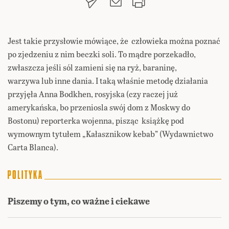
Jest takie przysłowie mówiące, że człowieka można poznać
po zjedzeniu z nim beczki soli. To mądre porzekadło,
zwłaszcza jeśli sól zamieni się na ryż, baraninę,
warzywa lub inne dania. I taką właśnie metodę działania
przyjęła Anna Bodkhen, rosyjska (czy raczej już
amerykańska, bo przeniosla swój dom z Moskwy do
Bostonu) reporterka wojenna, pisząc książkę pod
wymownym tytułem „Kałasznikow kebab” (Wydawnictwo
Carta Blanca).
Piszemy o tym, co ważne i ciekawe