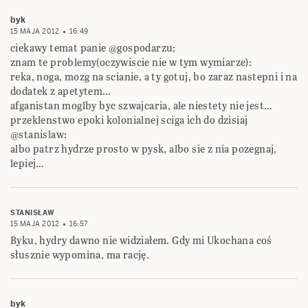
byk
15 MAJA 2012
16:49
ciekawy temat panie @gospodarzu;
znam te problemy(oczywiscie nie w tym wymiarze):
reka, noga, mozg na scianie, a ty gotuj, bo zaraz nastepni i na
dodatek z apetytem…
afganistan moglby byc szwajcaria, ale niestety nie jest…
przeklenstwo epoki kolonialnej sciga ich do dzisiaj
@stanislaw:
albo patrz hydrze prosto w pysk, albo sie z nia pozegnaj,
lepiej…
STANISŁAW
15 MAJA 2012
16:57
Byku, hydry dawno nie widziałem. Gdy mi Ukochana coś
słusznie wypomina, ma rację.
byk