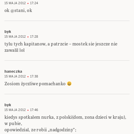
15 MAJA 2012
17:24
ok @stani, ok
byk
15 MAJA 2012
17:28
tylu tych kapitanow, a patrzcie – mostek sie jeszcze nie
zawalil lol
haneczka
15 MAJA 2012
17:38
Zosiom życzliwe pomachanko
byk
15 MAJA 2012
17:46
kiedys spotkalem nurka, z polski(dom, zona dzieci w kraju),
w pubie,
opowiedzial, ze robii „nadgodziny”;