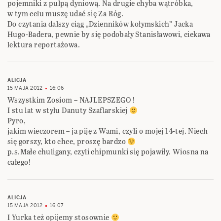
pojemniki z pulpą dyniową. Na drugie chyba wątróbka,
w tym celu muszę udać się Za Róg.
Do czytania dalszy ciąg „Dzienników kołymskich” Jacka
Hugo-Badera, pewnie by się podobały Stanisławowi, ciekawa
lektura reportażowa.
ALICJA
15 MAJA 2012
16:06
Wszystkim Zosiom – NAJLEPSZEGO !
I stu lat w stylu Danuty Szaflarskiej
Pyro,
jakim wieczorem – ja piję z Wami, czyli o mojej 14-tej. Niech
się gorszy, kto chce, proszę bardzo
p.s.Małe chuligany, czyli chipmunki się pojawiły. Wiosna na
całego!
ALICJA
15 MAJA 2012
16:07
I Yurka też opijemy stosownie