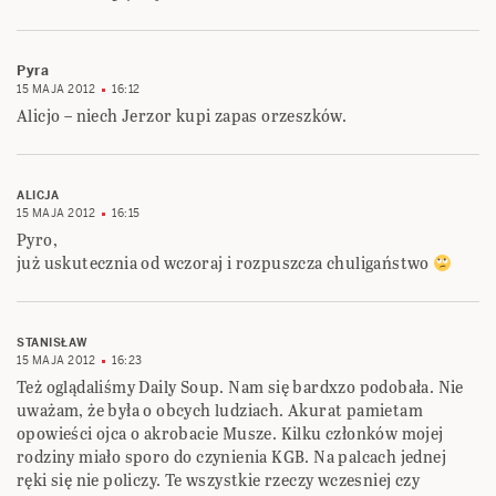
Pyra
15 MAJA 2012
16:12
Alicjo – niech Jerzor kupi zapas orzeszków.
ALICJA
15 MAJA 2012
16:15
Pyro,
już uskutecznia od wczoraj i rozpuszcza chuligaństwo
STANISŁAW
15 MAJA 2012
16:23
Też oglądaliśmy Daily Soup. Nam się bardxzo podobała. Nie
uważam, że była o obcych ludziach. Akurat pamietam
opowieści ojca o akrobacie Musze. Kilku członków mojej
rodziny miało sporo do czynienia KGB. Na palcach jednej
ręki się nie policzy. Te wszystkie rzeczy wczesniej czy