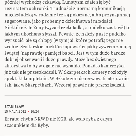
później wychodzą czkawką. Lunatyzm zdaje się być
rezultatem ochronki. Trudności z normalną komunikacją
międzyludzką w rodzinie też są pokazane, albo przynajmniej
sugerowane, jako probemy z dzieciństwa i młodości.
Niektóre żale Żony (wyżarł czekoladki, a pudełko zostawił) to
jakbym ukochaną słyszał. Pewnie, że należy puste pudełko
wyrzucić, ale są chłopy (w tym ja), które potrafią tego nie
zrobić. Szaflarskiej niektóre opowieści jakby żywcem z mojej
świętej (naprawdę) pamięci babci. Jest w tym dużo bardzo
dobrej obserwacji i dużo prawdy. Może bez świetnego
aktorstwa to by w ogóle nie wypaliło. Ponadto kamerzyści
już tak nie przeszkadzali. W Skarpetkach kamery rozłożyły
spektakl kompletnie. W Szkole żon denerwowali, ale już nie
tak, jak w Skarpetkach. Wczoraj prawie nie przeszkadzali.
STANISŁAW
15 MAJA 2012
16:24
Errata: chyba NKWD nie KGB, ale wsio ryba z całym
szacunkiem dla Ryby.