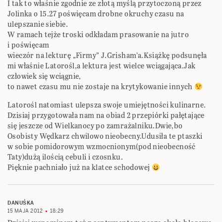
I tak to właśnie zgodnie ze złotą myślą przytoczoną przez
Jolinka o 15.27 poświęcam drobne okruchy czasu na
ulepszanie siebie.
W ramach tejże troski odkładam prasowanie na jutro
i poświęcam
wieczór na lekturę „Firmy” J.Grisham’a.Książkę podsunęła
mi właśnie Latorośl,a lektura jest wielce wciągająca.Jak
człowiek się wciągnie,
to nawet czasu mu nie zostaje na krytykowanie innych
Latorośl natomiast ulepsza swoje umiejętności kulinarne.
Dzisiaj przygotowała nam na obiad 2 przepiórki pałętające
się jeszcze od Wielkanocy po zamrażalniku.Dwie,bo
Osobisty Wędkarz chwilowo nieobecny.Udusiła te ptaszki
w sobie pomidorowym wzmocnionym(pod nieobecność
Taty)dużą ilością cebuli i czosnku.
Pięknie pachniało już na klatce schodowej
DANUŚKA
15 MAJA 2012
18:29