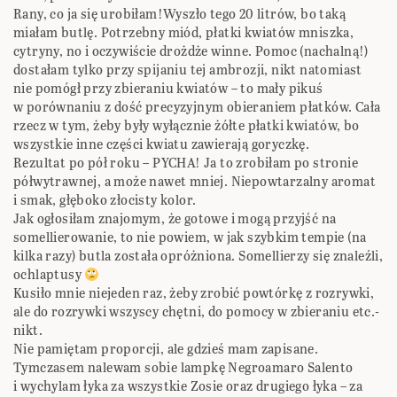
Rany, co ja się urobiłam!Wyszło tego 20 litrów, bo taką
miałam butlę. Potrzebny miód, płatki kwiatów mniszka,
cytryny, no i oczywiście drożdże winne. Pomoc (nachalną!)
dostałam tylko przy spijaniu tej ambrozji, nikt natomiast
nie pomógł przy zbieraniu kwiatów – to mały pikuś
w porównaniu z dość precyzyjnym obieraniem płatków. Cała
rzecz w tym, żeby były wyłącznie żółte płatki kwiatów, bo
wszystkie inne części kwiatu zawierają goryczkę.
Rezultat po pół roku – PYCHA! Ja to zrobiłam po stronie
półwytrawnej, a może nawet mniej. Niepowtarzalny aromat
i smak, głęboko złocisty kolor.
Jak ogłosiłam znajomym, że gotowe i mogą przyjść na
somellierowanie, to nie powiem, w jak szybkim tempie (na
kilka razy) butla została opróżniona. Somellierzy się znaleźli,
ochlaptusy
Kusiło mnie niejeden raz, żeby zrobić powtórkę z rozrywki,
ale do rozrywki wszyscy chętni, do pomocy w zbieraniu etc.-
nikt.
Nie pamiętam proporcji, ale gdzieś mam zapisane.
Tymczasem nalewam sobie lampkę Negroamaro Salento
i wychylam łyka za wszystkie Zosie oraz drugiego łyka – za