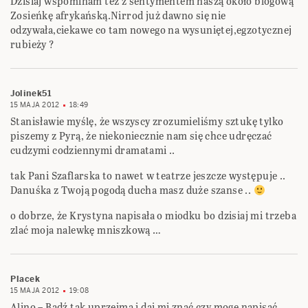
Dzisiaj wspominam też z sentymentem naszą około blogową
Zosieńkę afrykańską.Nirrod już dawno się nie
odzywała,ciekawe co tam nowego na wysuniętej,egzotycznej
rubieży ?
Jolinek51
15 MAJA 2012
18:49
Stanisławie myślę, że wszyscy zrozumieliśmy sztukę tylko
piszemy z Pyrą, że niekoniecznie nam się chce udręczać
cudzymi codziennymi dramatami ..
tak Pani Szaflarska to nawet w teatrze jeszcze występuje ..
Danuśka z Twoją pogodą ducha masz duże szanse ..
o dobrze, że Krystyna napisała o miodku bo dzisiaj mi trzeba
zlać moja nalewkę mniszkową …
Placek
15 MAJA 2012
19:08
Alino – Bądź tak uprzejma i daj mi znać czy mogę napisać