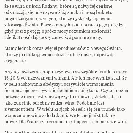
że te wina z ujścia Rodanu, które są najwyżej cenione,
odznaczają się intensywnością smaku i mocą bukietu
pogardzanymi przez tych, którzy dyskredytują wina
z Nowego Świata. Piszę o mocy bukietu a nie o jego potędze,
gdyż przez potęgę oprócz mocy rozumiem złożoność
i delikatność dające się zauważyć pomimo mocy.
Mamy jednak coraz więcej producentów z Nowego Świata,
którzy produkują wina o dużej subtelności, naprawdę
eleganckie.
Anglicy, owszem, spopularyzowali szczególne trunki o mocy
16-20 % vol nazywanymi winami. Ale ich moc wynika stąd, że
w celu zachowania słodyczy i oczywiście wzmocnienia,
fermentację przerywa się dodaniem spirytusu. Czy to można
nazwać winem, jest sprawą czysto umowną. Jeżeli tak, to
jako zupełnie odrębny rodzaj wina. Podobnie jest
z vermouthem. W wielu krajach określa się ten trunek jako
wzmocnione wino z dodatkami. We Francji nikt tak nie
powie. Dla Francuza vermouth jest aperitifem na bazie wina.
Mój punkt widzenia jest taki, że do subtelnych potraw