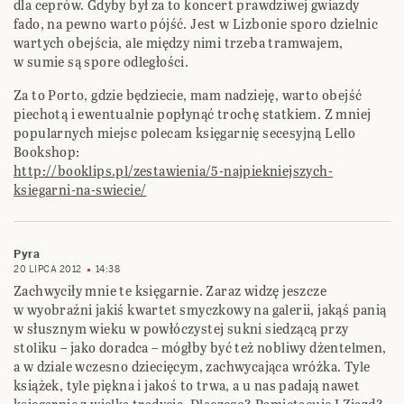
dla ceprów. Gdyby był za to koncert prawdziwej gwiazdy
fado, na pewno warto pójść. Jest w Lizbonie sporo dzielnic
wartych obejścia, ale między nimi trzeba tramwajem,
w sumie są spore odległości.
Za to Porto, gdzie będziecie, mam nadzieję, warto obejść
piechotą i ewentualnie popłynąć trochę statkiem. Z mniej
popularnych miejsc polecam księgarnię secesyjną Lello
Bookshop:
http://booklips.pl/zestawienia/5-najpiekniejszych-
ksiegarni-na-swiecie/
Pyra
20 LIPCA 2012
14:38
Zachwyciły mnie te księgarnie. Zaraz widzę jeszcze
w wyobraźni jakiś kwartet smyczkowy na galerii, jakąś panią
w słusznym wieku w powłóczystej sukni siedzącą przy
stoliku – jako doradca – mógłby być też nobliwy dżentelmen,
a w dziale wczesno dziecięcym, zachwycająca wróżka. Tyle
książek, tyle piękna i jakoś to trwa, a u nas padają nawet