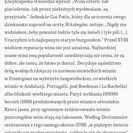
Encyklopedia stwierdza wprost: „Wina cztero- lub
pięcioletnie, tak przez niektórych wychwalane, są
przejrzałe.” Jednakże Gui Patin, który dla uczczenia swego
dziekanatu zaprosił na ucztę 36 kolegów, notuje: „Nigdy nie
widziałem, żeby poważni ludzie tyle się śmieli i tyle pili (…).
Uraczyłem ich najlepszym starym burgundem.” Przed XVIII
wiekiem reputacja wina nie jest ustalona. Najbardziej
znane wina swą popularność zawdzięczają nie temu, że są
dobre, ale temu, że łatwo je dostać. Decyduje sąsiedztwo
dróg wodnych (dotyczy to zarówno niewielkich winnic
w Frontignan na wybrzeżu langwedockim, co wielkich
winnic w Andaluzji, Portugalii, pod Bordeaux i La Rochelle)
albo bliskość wielkiego miasta: Paryż wchłania 100000
beczek (1698) produkowanych przez winnice orleańskie.
Rzecz jasna, przy ogromnym zróżnicowaniu winnic
poszczególne wina stają się luksusem. Według Dictionnaire
sentencieux z tego samego okresu (1768) „w pięknym świecie
pojawiło się modne wyrażenie „sabler le vin de champagne”,