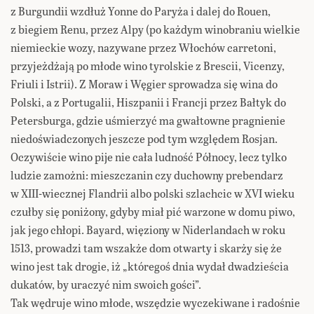
z Burgundii wzdłuż Yonne do Paryża i dalej do Rouen,
z biegiem Renu, przez Alpy (po każdym winobraniu wielkie
niemieckie wozy, nazywane przez Włochów carretoni,
przyjeżdżają po młode wino tyrolskie z Brescii, Vicenzy,
Friuli i Istrii). Z Moraw i Węgier sprowadza się wina do
Polski, a z Portugalii, Hiszpanii i Francji przez Bałtyk do
Petersburga, gdzie uśmierzyć ma gwałtowne pragnienie
niedoświadczonych jeszcze pod tym względem Rosjan.
Oczywiście wino pije nie cała ludność Północy, lecz tylko
ludzie zamożni: mieszczanin czy duchowny prebendarz
w XIII-wiecznej Flandrii albo polski szlachcic w XVI wieku
czułby się poniżony, gdyby miał pić warzone w domu piwo,
jak jego chłopi. Bayard, więziony w Niderlandach w roku
1513, prowadzi tam wszakże dom otwarty i skarży się że
wino jest tak drogie, iż „któregoś dnia wydał dwadzieścia
dukatów, by uraczyć nim swoich gości”.
Tak wędruje wino młode, wszędzie wyczekiwane i radośnie