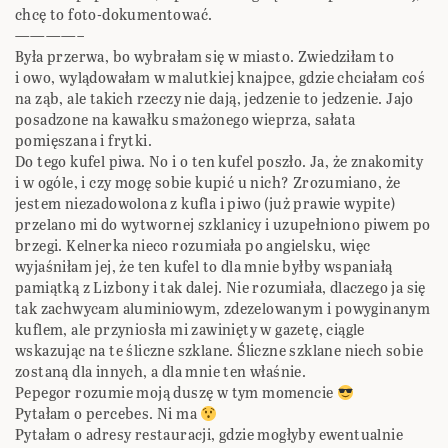
chcę to foto-dokumentować.
————–
Była przerwa, bo wybrałam się w miasto. Zwiedziłam to
i owo, wylądowałam w malutkiej knajpce, gdzie chciałam coś
na ząb, ale takich rzeczy nie dają, jedzenie to jedzenie. Jajo
posadzone na kawałku smażonego wieprza, sałata
pomięszana i frytki.
Do tego kufel piwa. No i o ten kufel poszło. Ja, że znakomity
i w ogóle, i czy mogę sobie kupić u nich? Zrozumiano, że
jestem niezadowolona z kufla i piwo (już prawie wypite)
przelano mi do wytwornej szklanicy i uzupełniono piwem po
brzegi. Kelnerka nieco rozumiała po angielsku, więc
wyjaśniłam jej, że ten kufel to dla mnie byłby wspaniałą
pamiątką z Lizbony i tak dalej. Nie rozumiała, dlaczego ja się
tak zachwycam aluminiowym, zdezelowanym i powyginanym
kuflem, ale przyniosła mi zawinięty w gazetę, ciągle
wskazując na te śliczne szklane. Śliczne szklane niech sobie
zostaną dla innych, a dla mnie ten właśnie.
Pepegor rozumie moją duszę w tym momencie
Pytałam o percebes. Ni ma
Pytałam o adresy restauracji, gdzie mogłyby ewentualnie