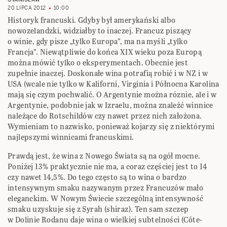
20 LIPCA 2012
10:00
Historyk francuski. Gdyby był amerykański albo
nowozelandzki, widziałby to inaczej. Francuz piszący
o winie, gdy pisze „tylko Europa”, ma na myśli „tylko
Francja”. Niewątpliwie do końca XIX wieku poza Europą
można mówić tylko o eksperymentach. Obecnie jest
zupełnie inaczej. Doskonałe wina potrafią robić i w NZ i w
USA (wcale nie tylko w Kaliforni, Virginia i Północna Karolina
mają się czym pochwalić. O Argentynie można róznie, ale i w
Argentynie, podobnie jak w Izraelu, można znaleźć winnice
należące do Rotschildów czy nawet przez nich założona.
Wymieniam to nazwisko, ponieważ kojarzy się z niektórymi
najlepszymi winnicami francuskimi.
Prawdą jest, że wina z Nowego Świata są na ogół mocne.
Poniżej 13% praktycznie nie ma, a coraz częściej jest to 14
czy nawet 14,5%. Do tego często są to wina o bardzo
intensywnym smaku nazywanym przez Francuzów mało
eleganckim. W Nowym Świecie szczególną intensywność
smaku uzyskuje się z Syrah (shiraz). Ten sam szczep
w Dolinie Rodanu daje wina o wielkiej subtelności (Côte-