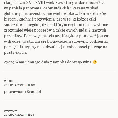
i kapitalizm XV – XVIII wiek Struktury codzienności? to
wspaniała panorama losów ludzkich ukazana w skali
globalnej i na przestrzenie wielu wieków. Dla miłośników
historii kuchni i pożywienia jest w tej księdze setki
smaczków i anegdot, dzięki którym czytelnik jest w stanie
zrozumieć wiele procesów a także owych ludzi ? naszych
przodków. Pora więc na lekturę klasyka a ponieważ jestem
w drodze, to staram się blogowiczom zapewnić codzienną
porcję lektury, by nie odczuli tej nieobecności patrząc na
pusty ekran:
Życzę Wam udanego dnia z lampką dobrego wina
Alina
20 LIPCA 2012
11:08
poprawiam: Braudel
pepegor
20 LIPCA 2012
11:14