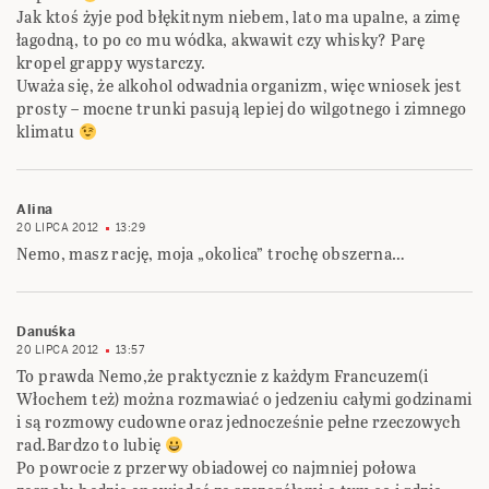
Jak ktoś żyje pod błękitnym niebem, lato ma upalne, a zimę
łagodną, to po co mu wódka, akwawit czy whisky? Parę
kropel grappy wystarczy.
Uważa się, że alkohol odwadnia organizm, więc wniosek jest
prosty – mocne trunki pasują lepiej do wilgotnego i zimnego
klimatu
Alina
20 LIPCA 2012
13:29
Nemo, masz rację, moja „okolica” trochę obszerna…
Danuśka
20 LIPCA 2012
13:57
To prawda Nemo,że praktycznie z każdym Francuzem(i
Włochem też) można rozmawiać o jedzeniu całymi godzinami
i są rozmowy cudowne oraz jednocześnie pełne rzeczowych
rad.Bardzo to lubię
Po powrocie z przerwy obiadowej co najmniej połowa