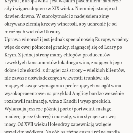
Krymu „Europa wina” jest wąskim pasemkiem; nabierze
siły i wigoru dopiero w XIX wieku. Niemniej istnieje od
dawien dawna. W starożytności z nadejściem zimy
okrywano ziemią krzewy winorośli, aby uchronić je od
mroźnych wiatrów Ukrainy.
Uprawa winorośli jest jednak specjalnością Europy, wróćmy
więc do owej północnej granicy, ciągnącej się od Loary po
Krym. Z jednej strony mamy chłopów-producentów
i zwykłych konsumentów lokalnego wina, znających jego
dobre i złe skutki, z drugiej zaś strony – wielkich klientów,
nie zawsze doświadczonych w kwestii trunków, ale
mających swoje wymagania i preferujących na ogół wina
wysokoprocentowe: na przykład Anglicy bardzo wcześnie
rozsławili małmazję, wina z Kandii i wysp greckich.
Wylansują jeszcze później porto (portwein), malagę,
maderę, jerez (sherry) i marsalę, wina słynące ze swej
mocy. Od XVII wieku Holendrzy zapewniają wzięcie
wszelkim wódkom. No cóż, są różne gusta i różne gardła.