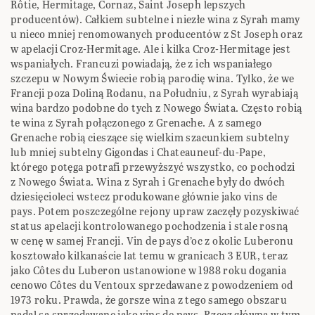
Rôtie, Hermitage, Cornaz, Saint Joseph lepszych
producentów). Całkiem subtelne i niezłe wina z Syrah mamy
u nieco mniej renomowanych producentów z St Joseph oraz
w apelacji Croz-Hermitage. Ale i kilka Croz-Hermitage jest
wspaniałych. Francuzi powiadają, że z ich wspaniałego
szczepu w Nowym Świecie robią parodię wina. Tylko, że we
Francji poza Doliną Rodanu, na Południu, z Syrah wyrabiają
wina bardzo podobne do tych z Nowego Świata. Często robią
te wina z Syrah połączonego z Grenache. A z samego
Grenache robią cieszące się wielkim szacunkiem subtelny
lub mniej subtelny Gigondas i Chateauneuf-du-Pape,
którego potęga potrafi przewyższyć wszystko, co pochodzi
z Nowego Świata. Wina z Syrah i Grenache były do dwóch
dziesięcioleci wstecz produkowane głównie jako vins de
pays. Potem poszczególne rejony upraw zaczęły pozyskiwać
status apelacji kontrolowanego pochodzenia i stale rosną
w cenę w samej Francji. Vin de pays d’oc z okolic Luberonu
kosztowało kilkanaście lat temu w granicach 3 EUR, teraz
jako Côtes du Luberon ustanowione w 1988 roku dogania
cenowo Côtes du Ventoux sprzedawane z powodzeniem od
1973 roku. Prawda, że gorsze wina z tego samego obszaru
nadal są sprzedawane jako vins de pays. Rzecz główna w tym,