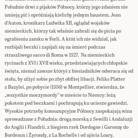
Południe drwi z pijaków Północy, którzy jego zdaniem nie
umieją pić i opróżniają kielichy jednym haustem. Jean
d’Auton, kronikarz Ludwika XII, oglądał wojaków
niemieckich, którzy tak właśnie zabrali się do picia po
ograbieniu zamku w Forli. A któż ich nie widział, jak
rozbijali beczki i zapijali się na śmierć podczas
straszliwego sacco di Roma w 1527. Na niemieckich
rycinach z XVI i XVII wieku, przedstawiających chłopskie
święta, niemal zawsze któryś z biesiadników odwraca się od
stołu, by ulżyć sobie po zbyt obfitej libacji. Feliks Platter
z Bazylei, po pobycie (1556) w Montpellier, stwierdza, że
„wszystkie moczymordy” w mieście to Niemcy: leżą
pokotem pod beczkami i pochrapują ku uciesze gawiedzi.
Wysokie potrzeby konsumpcyjne Północy zaspokajają wina
sprowadzane z Południa: drogą morską z Sewilli i Andaluzji
do Anglii i Flandrii, z biegiem rzek Dordogne i Garonny do
Bordeaux i Żyrondy, z La Rochelle i od ujścia Loary,