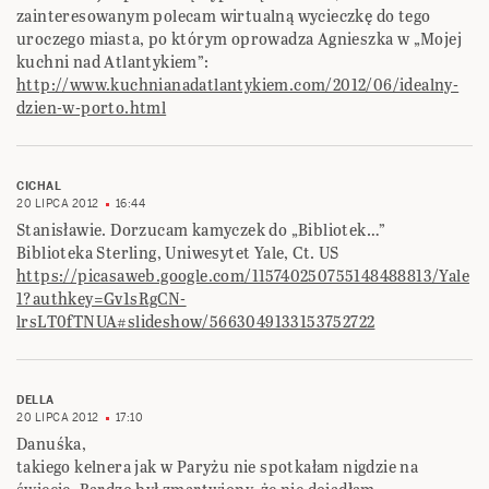
zainteresowanym polecam wirtualną wycieczkę do tego
uroczego miasta, po którym oprowadza Agnieszka w „Mojej
kuchni nad Atlantykiem”:
http://www.kuchnianadatlantykiem.com/2012/06/idealny-
dzien-w-porto.html
CICHAL
20 LIPCA 2012
16:44
Stanisławie. Dorzucam kamyczek do „Bibliotek…”
Biblioteka Sterling, Uniwesytet Yale, Ct. US
https://picasaweb.google.com/115740250755148488813/Yale
1?authkey=Gv1sRgCN-
lrsLT0fTNUA#slideshow/5663049133153752722
DELLA
20 LIPCA 2012
17:10
Danuśka,
takiego kelnera jak w Paryżu nie spotkałam nigdzie na