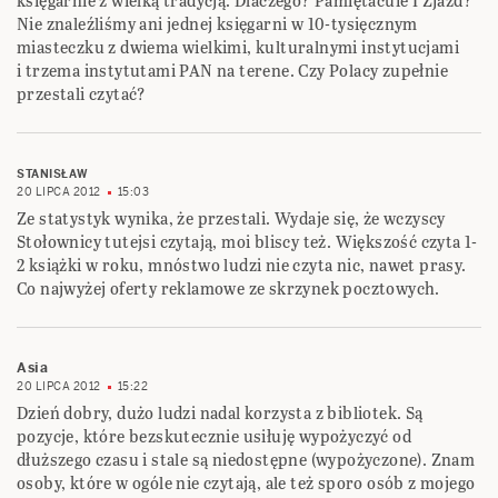
księgarnie z wielką tradycją. Dlaczego? Pamiętacuie I Zjazd?
Nie znaleźliśmy ani jednej księgarni w 10-tysięcznym
miasteczku z dwiema wielkimi, kulturalnymi instytucjami
i trzema instytutami PAN na terene. Czy Polacy zupełnie
przestali czytać?
STANISŁAW
20 LIPCA 2012
15:03
Ze statystyk wynika, że przestali. Wydaje się, że wczyscy
Stołownicy tutejsi czytają, moi bliscy też. Większość czyta 1-
2 książki w roku, mnóstwo ludzi nie czyta nic, nawet prasy.
Co najwyżej oferty reklamowe ze skrzynek pocztowych.
Asia
20 LIPCA 2012
15:22
Dzień dobry, dużo ludzi nadal korzysta z bibliotek. Są
pozycje, które bezskutecznie usiłuję wypożyczyć od
dłuższego czasu i stale są niedostępne (wypożyczone). Znam
osoby, które w ogóle nie czytają, ale też sporo osób z mojego