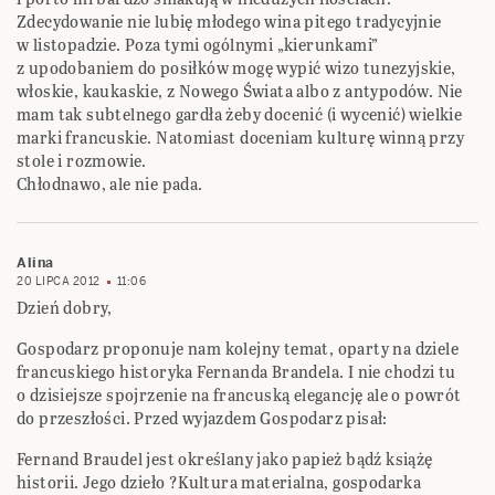
Zdecydowanie nie lubię młodego wina pitego tradycyjnie
w listopadzie. Poza tymi ogólnymi „kierunkami”
z upodobaniem do posiłków mogę wypić wizo tunezyjskie,
włoskie, kaukaskie, z Nowego Świata albo z antypodów. Nie
mam tak subtelnego gardła żeby docenić (i wycenić) wielkie
marki francuskie. Natomiast doceniam kulturę winną przy
stole i rozmowie.
Chłodnawo, ale nie pada.
Alina
20 LIPCA 2012
11:06
Dzień dobry,
Gospodarz proponuje nam kolejny temat, oparty na dziele
francuskiego historyka Fernanda Brandela. I nie chodzi tu
o dzisiejsze spojrzenie na francuską elegancję ale o powrót
do przeszłości. Przed wyjazdem Gospodarz pisał:
Fernand Braudel jest określany jako papież bądź książę
historii. Jego dzieło ?Kultura materialna, gospodarka