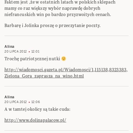
Faktem jest ,że w ostatnich latach w polskich sklepach
mamy co raz większy wybór naprawdę dobrych
niefrancuskich win po bardzo przyzwoitych cenach.
Barbarę i Jolinka proszę o przeczytanie poczty.
Alina
20 LIPCA 2012
12:01
Trochę patriotycznej nutki
http://wiadomosci.gazeta.pl/Wiadomosci/1,115138,8323383,
Zielona_Gora_zaprasza_na_wino.html
Alina
20 LIPCA 2012
12:06
A w tamtej okolicy są takie cuda:
http://www.dolinapalacow.pl/