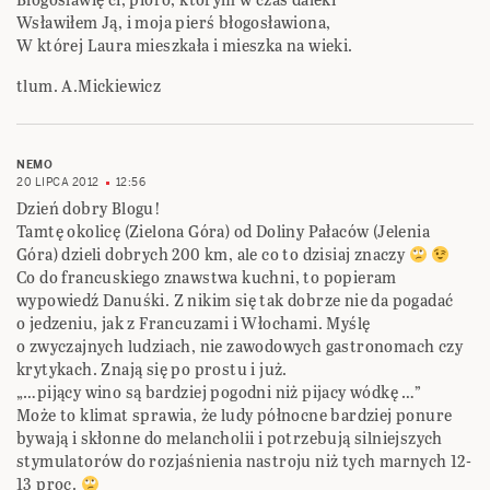
Wsławiłem Ją, i moja pierś błogosławiona,
W której Laura mieszkała i mieszka na wieki.
tlum. A.Mickiewicz
NEMO
20 LIPCA 2012
12:56
Dzień dobry Blogu!
Tamtę okolicę (Zielona Góra) od Doliny Pałaców (Jelenia
Góra) dzieli dobrych 200 km, ale co to dzisiaj znaczy
Co do francuskiego znawstwa kuchni, to popieram
wypowiedź Danuśki. Z nikim się tak dobrze nie da pogadać
o jedzeniu, jak z Francuzami i Włochami. Myślę
o zwyczajnych ludziach, nie zawodowych gastronomach czy
krytykach. Znają się po prostu i już.
„…pijący wino są bardziej pogodni niż pijacy wódkę …”
Może to klimat sprawia, że ludy północne bardziej ponure
bywają i skłonne do melancholii i potrzebują silniejszych
stymulatorów do rozjaśnienia nastroju niż tych marnych 12-
13 proc.