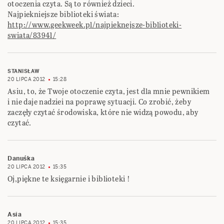
otoczenia czyta. Są to również dzieci.
Najpiekniejsze biblioteki świata:
http://www.geekweek.pl/najpieknejsze-biblioteki-
swiata/83941/
STANISŁAW
20 LIPCA 2012
15:28
Asiu, to, że Twoje otoczenie czyta, jest dla mnie pewnikiem
i nie daje nadziei na poprawę sytuacji. Co zrobić, żeby
zaczęły czytać środowiska, które nie widzą powodu, aby
czytać.
Danuśka
20 LIPCA 2012
15:35
Oj,piękne te księgarnie i biblioteki !
Asia
20 LIPCA 2012
15:35