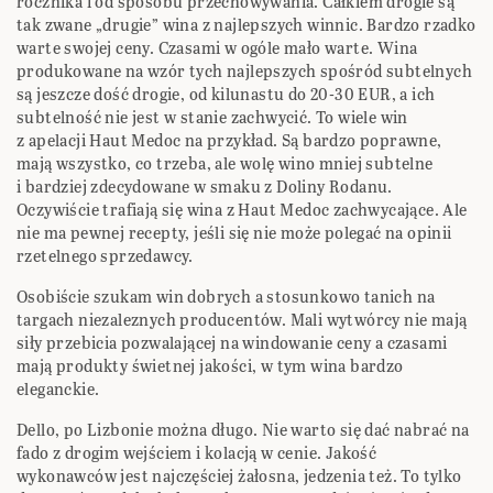
rocznika i od sposobu przechowywania. Całkiem drogie są
tak zwane „drugie” wina z najlepszych winnic. Bardzo rzadko
warte swojej ceny. Czasami w ogóle mało warte. Wina
produkowane na wzór tych najlepszych spośród subtelnych
są jeszcze dość drogie, od kilunastu do 20-30 EUR, a ich
subtelność nie jest w stanie zachwycić. To wiele win
z apelacji Haut Medoc na przykład. Są bardzo poprawne,
mają wszystko, co trzeba, ale wolę wino mniej subtelne
i bardziej zdecydowane w smaku z Doliny Rodanu.
Oczywiście trafiają się wina z Haut Medoc zachwycające. Ale
nie ma pewnej recepty, jeśli się nie może polegać na opinii
rzetelnego sprzedawcy.
Osobiście szukam win dobrych a stosunkowo tanich na
targach niezaleznych producentów. Mali wytwórcy nie mają
siły przebicia pozwalającej na windowanie ceny a czasami
mają produkty świetnej jakości, w tym wina bardzo
eleganckie.
Dello, po Lizbonie można długo. Nie warto się dać nabrać na
fado z drogim wejściem i kolacją w cenie. Jakość
wykonawców jest najczęściej żałosna, jedzenia też. To tylko