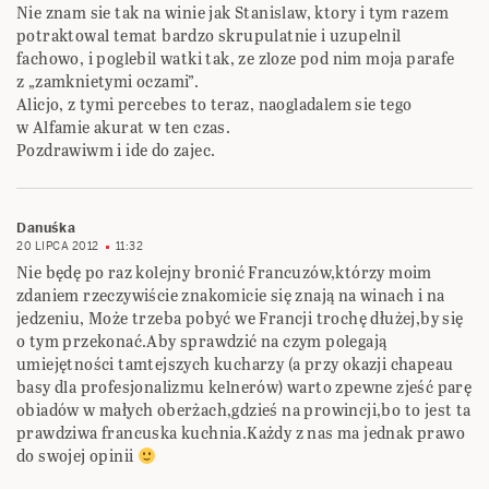
Nie znam sie tak na winie jak Stanislaw, ktory i tym razem
potraktowal temat bardzo skrupulatnie i uzupelnil
fachowo, i poglebil watki tak, ze zloze pod nim moja parafe
z „zamknietymi oczami”.
Alicjo, z tymi percebes to teraz, naogladalem sie tego
w Alfamie akurat w ten czas.
Pozdrawiwm i ide do zajec.
Danuśka
20 LIPCA 2012
11:32
Nie będę po raz kolejny bronić Francuzów,którzy moim
zdaniem rzeczywiście znakomicie się znają na winach i na
jedzeniu, Może trzeba pobyć we Francji trochę dłużej,by się
o tym przekonać.Aby sprawdzić na czym polegają
umiejętności tamtejszych kucharzy (a przy okazji chapeau
basy dla profesjonalizmu kelnerów) warto zpewne zjeść parę
obiadów w małych oberżach,gdzieś na prowincji,bo to jest ta
prawdziwa francuska kuchnia.Każdy z nas ma jednak prawo
do swojej opinii