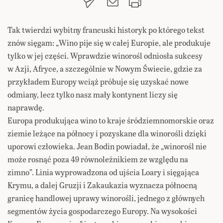
Tak twierdzi wybitny francuski historyk po którego tekst
znów sięgam: „Wino pije się w całej Europie, ale produkuje
tylko w jej części. Wprawdzie winorośl odniosła sukcesy
w Azji, Afryce, a szczególnie w Nowym Świecie, gdzie za
przykładem Europy wciąż próbuje się uzyskać nowe
odmiany, lecz tylko nasz mały kontynent liczy się
naprawdę.
Europa produkująca wino to kraje śródziemnomorskie oraz
ziemie leżące na północy i pozyskane dla winorośli dzięki
uporowi człowieka. Jean Bodin powiadał, że „winorośl nie
może rosnąć poza 49 równoleżnikiem ze względu na
zimno”. Linia wyprowadzona od ujścia Loary i sięgająca
Krymu, a dalej Gruzji i Zakaukazia wyznacza północną
granicę handlowej uprawy winorośli, jednego z głównych
segmentów życia gospodarczego Europy. Na wysokości