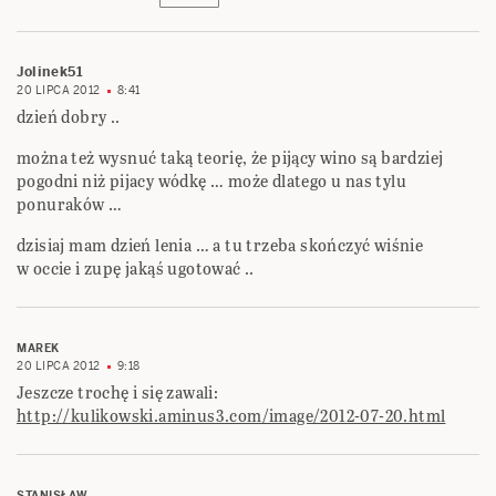
Jolinek51
20 LIPCA 2012
8:41
dzień dobry ..
można też wysnuć taką teorię, że pijący wino są bardziej
pogodni niż pijacy wódkę … może dlatego u nas tylu
ponuraków …
dzisiaj mam dzień lenia … a tu trzeba skończyć wiśnie
w occie i zupę jakąś ugotować ..
MAREK
20 LIPCA 2012
9:18
Jeszcze trochę i się zawali:
http://kulikowski.aminus3.com/image/2012-07-20.html
STANISŁAW