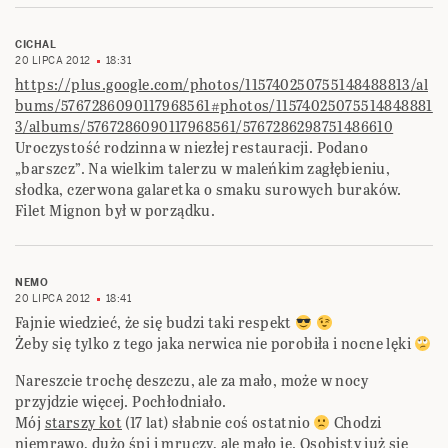
CICHAL
20 LIPCA 2012
18:31
https://plus.google.com/photos/115740250755148488813/al
bums/5767286090117968561#photos/11574025075514848881
3/albums/5767286090117968561/5767286298751486610
Uroczystość rodzinna w niezłej restauracji. Podano
„barszcz”. Na wielkim talerzu w maleńkim zagłębieniu,
słodka, czerwona galaretka o smaku surowych buraków.
Filet Mignon był w porządku.
NEMO
20 LIPCA 2012
18:41
Fajnie wiedzieć, że się budzi taki respekt
Żeby się tylko z tego jaka nerwica nie porobiła i nocne lęki
Nareszcie trochę deszczu, ale za mało, może w nocy
przyjdzie więcej. Pochłodniało.
Mój
starszy kot
(17 lat) słabnie coś ostatnio
Chodzi
niemrawo, dużo śpi i mruczy, ale mało je. Osobisty już się