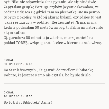
być. Nikt nie odpowiedział na pytanie. Ale się nie dziwię.
Zapytałam grupkę Portugalczyków (wywnioskowałam, że
rodzina udająca się gdzieś tam na piechotkę, ale na pewno
tubylcy z okolicy, w której akurat byłam), czy gdzieś tu jest
jakaś restauracja w pobliżu. Restaurante? Ni ma, ni ma.
Ledwie podeszłam 50 metrów za róg, trafiłam na ristoranto
z tym kuflem.
Oj, parada za 50 minut, a ja zdechła, muszę zanieść na
pokład TORBĘ, wziąć aparat i lecieć w kierunku na lewiznę.
CICHAL
20 LIPCA 2012
17:47
Do Stanisławowych „Księgarni” dorzuciłem Bibliotekę.
Dobrze, że jeszcze Nemo nie czytała, bo by się działo…
CICHAL
20 LIPCA 2012
17:56
Bo to były „Biblioteki” Asine!