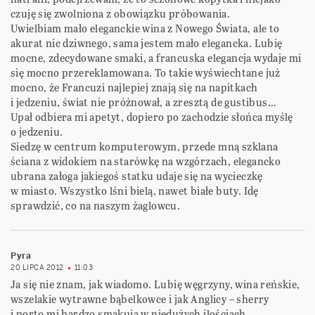
czuję się zwolniona z obowiązku próbowania.
Uwielbiam mało eleganckie wina z Nowego Świata, ale to
akurat nic dziwnego, sama jestem mało elegancka. Lubię
mocne, zdecydowane smaki, a francuska elegancja wydaje mi
się mocno przereklamowana. To takie wyświechtane już
mocno, że Francuzi najlepiej znają się na napitkach
i jedzeniu, świat nie próżnował, a zresztą de gustibus…
Upał odbiera mi apetyt, dopiero po zachodzie słońca myślę
o jedzeniu.
Siedzę w centrum komputerowym, przede mną szklana
ściana z widokiem na starówkę na wzgórzach, elegancko
ubrana załoga jakiegoś statku udaje się na wycieczkę
w miasto. Wszystko lśni bielą, nawet białe buty. Idę
sprawdzić, co na naszym żaglowcu.
Pyra
20 LIPCA 2012
11:03
Ja się nie znam, jak wiadomo. Lubię węgrzyny, wina reńskie,
wszelakie wytrawne bąbelkowce i jak Anglicy – sherry
i porto mi bardzo smakują w niedużych ilościach.