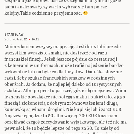
zespołu będzie opowiadać ze szczegółami o tym co i gdzie
jadła i analizować,czy warto wybrać się tam po raz
kolejny.Takie codzienne przyjemności
STANISŁAW
20 LIPCA 2012
14:12
Moim zdaniem wszyscy mają rację. Jeśli ktoś lubi przede
wszystkim wyraziste smaki, nie dostrzeże od razu
francuskiej finezji. Jeżeli jeszcze pójdzie do restauracji
z kelnerami w uniformach, może trafić na jedzenie bardzo
wykwintne lub na byle co dla turystów. Danuśka słusznie
radzi, żeby szukać francuskich smaków w rodzinnych
oberżach. Ja dodam, że najlepiej daleko od turystycznych
szlaków. Albo po prostu patrzeć, gdzie idą miejscowi. Wina
francuskie powalające nie potęgą smaku i bukietu lecz jego
finezją i złożonością z dobrym zrównoważeniem i długą
końcówką są winami drogimi. Nie kupi się ich i za 20 EUR.
Najczęściej będzie to 50 albo więcej. 200 EUR każe nam
oczekiwać czegoś zdecydowanie wyjątkowego, ale też nie ma
pewności, że to będzie lepsze od tego za 50. To zależy od