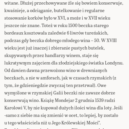
witane. Dłużej przechowywane źle się bowiem konserwuje,
kwaśnieje, a odciąganie, butelkowanie i regularne
stosowanie korków było w XVI, a może i w XVII wieku
jeszcze nie znane. Toteż w roku 1500 beczka starego
bordeaux kosztowała zaledwie 6 liwrów tureńskich,
podczas gdy beczka dobrego młodego wina – 50. W XVIII
wieku jest już inaczej i zbieranie pustych butelek,
skupywanych przez handlarzy winem, staje się
lukratywnym zajęciem dla złodziejskiego światka Londynu.
Od dawien dawna przewożono wino w drewnianych
beczkach, a nie w amforach, jak w czasach rzymskich (z
tym, że gdzieniegdzie zwyczaj ten przetrwał). Owe
wymyślone w rzymskiej Galii beczki nie zawsze dobrze
konserwują wino. Książę Mondejar 2 grudnia 1539 radzi
Karolowi V, by nie kupował dużych ilości wina dla loty. Jeśli
-samo z siebie ma się zmienić w ocet, to lepiej, by zostało
u tego właściciela niż u Jego Królewskiej Mości”.