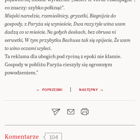
co znaczy: szybko połknąć”.
Miejski narodzie, rzemieślnicy, gryzetki, Biegnijcie do
gospody, z Paryża się wynieście, Dwa razy tyle wina wam
dadzą co w mieście. Na gołych deskach, bez obrusa ni
serwetki, W tym przybytku Bachusa tak się opijecie, Że wam
to wino oczami wyleci
.
Ta reklama dla ubogich pod ryciną z epoki nie kłamie.
Gospody w pobliżu Paryża cieszyły się ogromnym
powodzeniem.”
Nawigacja
|
← POPRZEDNI
NASTĘPNY →
wpisu
Komentarze
104