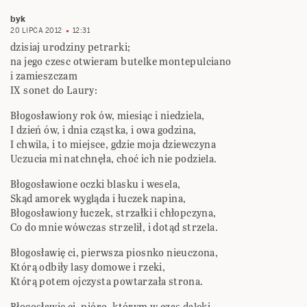
byk
20 LIPCA 2012
12:31
dzisiaj urodziny petrarki;
na jego czesc otwieram butelke montepulciano
i zamieszczam
IX sonet do Laury:
Błogosławiony rok ów, miesiąc i niedziela,
I dzień ów, i dnia cząstka, i owa godzina,
I chwila, i to miejsce, gdzie moja dziewczyna
Uczucia mi natchnęła, choć ich nie podziela.
Błogosławione oczki blasku i wesela,
Skąd amorek wygląda i łuczek napina,
Błogosławiony łuczek, strzałki i chłopczyna,
Co do mnie wówczas strzelił, i dotąd strzela.
Błogosławię ci, pierwsza piosnko nieuczona,
Którą odbiły lasy domowe i rzeki,
Którą potem ojczysta powtarzała strona.
Błogosławię ci, pióro, którym w czas daleki