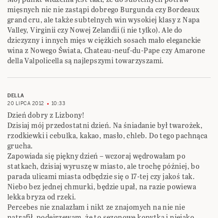
mięsnych nic nie zastąpi dobrego Burgunda czy Bordeaux
grand cru, ale także subtelnych win wysokiej klasy z Napa
Valley, Virginii czy Nowej Zelandii (i nie tylko). Ale do
dziczyzny i innych mięs w ciężkich sosach mało eleganckie
wina z Nowego Świata, Chateau-neuf-du-Pape czy Amarone
della Valpolicella są najlepszymi towarzyszami.
DELLA
20 LIPCA 2012
10:33
Dzień dobry z Lizbony!
Dzisiaj mój przedostatni dzień. Na śniadanie był twarożek,
rzodkiewki i cebulka, kakao, masło, chleb. Do tego pachnąca
grucha.
Zapowiada się piękny dzień – wczoraj wędrowałam po
statkach, dzisiaj wyruszę w miasto, ale trochę później, bo
parada ulicami miasta odbędzie się o 17-tej czy jakoś tak.
Niebo bez jednej chmurki, będzie upał, na razie powiewa
lekka bryza od rzeki.
Percebes nie znalazłam i nikt ze znajomych na nie nie
natrafił, podejrzewam, że to sezonowe kopytka i niejako