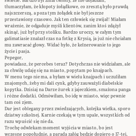
świecie. Bardzo był zmartwiony, że nie dojadłam,
tłumaczyłam, że kłopoty żołądkowe, co zresztą było prawdą
najszczerszą, a poza tym żołądek nie był jeszcze
przestawiony czasowo. Jak ten człowiek się zwijał! Miałam
wrażenie, że odgaduje myśli klientów, zanim ktoś zdążył
skinąć, już był przy stoliku. Bardzo uroczy, w całym tym
galimatiasie znalazł czas na fotkę z Krysią, ja już nie chciałam
mu zawracać głowy. Widać było, że kelnerowanie to jego
życie i pasja.
Pepegor,
powiadasz, że percebes teraz? Dotychczas nie widziałam, ale
za chwilę udaję się na miasto, popytam po knajpach.
W menu tego nie ma, a byłam w wielu knajpach i uczuliłam
znajomych, żeby mi dali cynk, gdyby zauważyli diabelskie
kopytka. Dzisiaj na Darze żurek z jajeczkiem, smażona panga
i różne dodatki. Odmówiłam, bo idę w miasto, więc pewnie
tam coś zjem.
Dar jest oblegany przez zwiedzających, kolejka wielka, sporo
dziatwy szkolnej. Karnie czekają w tym upale, wszystkich od
razu wpuścić się nie da.
Trochę odwlekam moment wyjścia w miasto, bo jest
wczesne popołudnie, a parada załóg będzie dopiero o 17-tej,