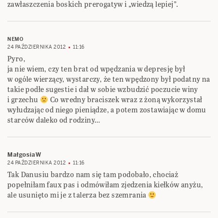
zawłaszczenia boskich prerogatyw i „wiedzą lepiej”.
NEMO
24 PAŹDZIERNIKA 2012
11:16
Pyro,
ja nie wiem, czy ten brat od wpędzania w depresję był
w ogóle wierzący, wystarczy, że ten wpędzony był podatny na
takie podłe sugestie i dał w sobie wzbudzić poczucie winy
i grzechu
Co wredny braciszek wraz z żoną wykorzystał
wyłudzając od niego pieniądze, a potem zostawiając w domu
starców daleko od rodziny…
MałgosiaW
24 PAŹDZIERNIKA 2012
11:16
Tak Danusiu bardzo nam się tam podobało, chociaż
popełniłam faux pas i odmówiłam zjedzenia kiełków anyżu,
ale usunięto mi je z talerza bez szemrania