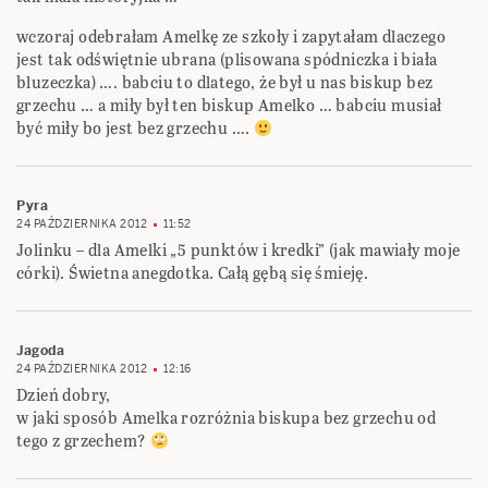
wczoraj odebrałam Amelkę ze szkoły i zapytałam dlaczego
jest tak odświętnie ubrana (plisowana spódniczka i biała
bluzeczka) …. babciu to dlatego, że był u nas biskup bez
grzechu … a miły był ten biskup Amelko … babciu musiał
być miły bo jest bez grzechu ….
Pyra
24 PAŹDZIERNIKA 2012
11:52
Jolinku – dla Amelki „5 punktów i kredki” (jak mawiały moje
córki). Świetna anegdotka. Całą gębą się śmieję.
Jagoda
24 PAŹDZIERNIKA 2012
12:16
Dzień dobry,
w jaki sposób Amelka rozróżnia biskupa bez grzechu od
tego z grzechem?