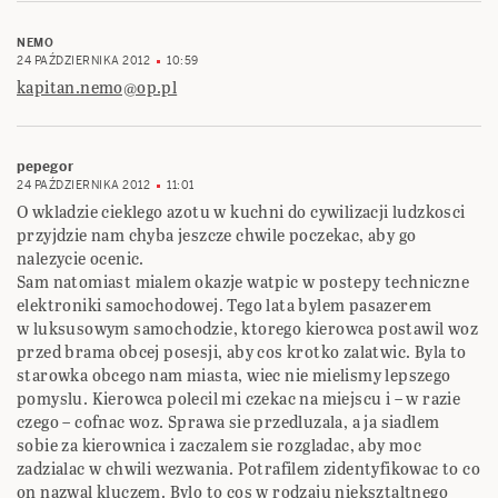
NEMO
24 PAŹDZIERNIKA 2012
10:59
kapitan.nemo@op.pl
pepegor
24 PAŹDZIERNIKA 2012
11:01
O wkladzie cieklego azotu w kuchni do cywilizacji ludzkosci
przyjdzie nam chyba jeszcze chwile poczekac, aby go
nalezycie ocenic.
Sam natomiast mialem okazje watpic w postepy techniczne
elektroniki samochodowej. Tego lata bylem pasazerem
w luksusowym samochodzie, ktorego kierowca postawil woz
przed brama obcej posesji, aby cos krotko zalatwic. Byla to
starowka obcego nam miasta, wiec nie mielismy lepszego
pomyslu. Kierowca polecil mi czekac na miejscu i – w razie
czego – cofnac woz. Sprawa sie przedluzala, a ja siadlem
sobie za kierownica i zaczalem sie rozgladac, aby moc
zadzialac w chwili wezwania. Potrafilem zidentyfikowac to co
on nazwal kluczem. Bylo to cos w rodzaju nieksztaltnego