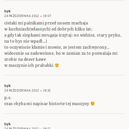
byk
24 PAŹDZIERNIKA 2012
19:07
cielaki mi palnikami przed nosem machaja
w kuchniach(własnych) od dobrych kilku lat;
a gdy tak slepkami mrugaja (czytaj: no widzisz, stary pryku,
na to bys nie wpadł…)
to oczywiscie kłamie i mowie, ze jestem zachwycony…
widocznie sa zadowolone, bo w zamian za to pozwalaja mi
zrobic na deser kawe
w maszynie ich prababki
byk
24 PAŹDZIERNIKA 2012
19:15
p.s.
czas chyba mi napisac historie tej maszyny
byk
24 PAŹDZIERNIKA 2012
19:17