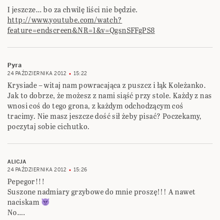
I jeszcze… bo za chwilę liści nie będzie.
http://www.youtube.com/watch?
feature=endscreen&NR=1&v=QgsnSFFgPS8
Pyra
24 PAŹDZIERNIKA 2012
15:22
Krysiade – witaj nam powracająca z puszcz i łąk Koleżanko.
Jak to dobrze, że możesz z nami siąść przy stole. Każdy z nas
wnosi coś do tego grona, z każdym odchodzącym coś
tracimy. Nie masz jeszcze dość sił żeby pisać? Poczekamy,
poczytaj sobie cichutko.
ALICJA
24 PAŹDZIERNIKA 2012
15:26
Pepegor!!!
Suszone nadmiary grzybowe do mnie proszę!!! A nawet
naciskam
No….