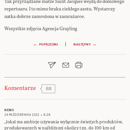
Tak przyrządzane małże Saint Jacques wejdą do domowego
repertuaru. I to mimo braku ciekłego azotu. Wystarczy
natka dobrze zamrożona w zamrażarce.
Wszystkie zdjęcia Agencja Grayling
Nawigacja
|
← POPRZEDNI
NASTĘPNY →
wpisu
Komentarze
88
NEMO
24 PAŹDZIERNIKA 2012
8:28
„lokal ma ambicje używania wyłącznie świeżych produktów,
produkowanych w najbliższej okolicy tzn. do 100 km od