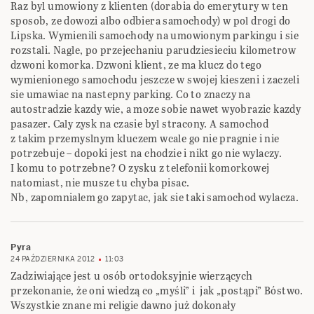
Raz byl umowiony z klienten (dorabia do emerytury w ten
sposob, ze dowozi albo odbiera samochody) w pol drogi do
Lipska. Wymienili samochody na umowionym parkingu i sie
rozstali. Nagle, po przejechaniu parudziesieciu kilometrow
dzwoni komorka. Dzwoni klient, ze ma klucz do tego
wymienionego samochodu jeszcze w swojej kieszeni i zaczeli
sie umawiac na nastepny parking. Co to znaczy na
autostradzie kazdy wie, a moze sobie nawet wyobrazic kazdy
pasazer. Caly zysk na czasie byl stracony. A samochod
z takim przemyslnym kluczem wcale go nie pragnie i nie
potrzebuje – dopoki jest na chodzie i nikt go nie wylaczy.
I komu to potrzebne? O zysku z telefonii komorkowej
natomiast, nie musze tu chyba pisac.
Nb, zapomnialem go zapytac, jak sie taki samochod wylacza.
Pyra
24 PAŹDZIERNIKA 2012
11:03
Zadziwiające jest u osób ortodoksyjnie wierzących
przekonanie, że oni wiedzą co „myśli” i jak „postąpi” Bóstwo.
Wszystkie znane mi religie dawno już dokonały