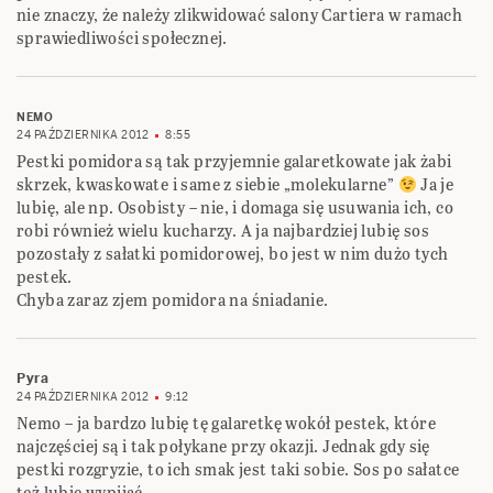
nie znaczy, że należy zlikwidować salony Cartiera w ramach
sprawiedliwości społecznej.
NEMO
24 PAŹDZIERNIKA 2012
8:55
Pestki pomidora są tak przyjemnie galaretkowate jak żabi
skrzek, kwaskowate i same z siebie „molekularne”
Ja je
lubię, ale np. Osobisty – nie, i domaga się usuwania ich, co
robi również wielu kucharzy. A ja najbardziej lubię sos
pozostały z sałatki pomidorowej, bo jest w nim dużo tych
pestek.
Chyba zaraz zjem pomidora na śniadanie.
Pyra
24 PAŹDZIERNIKA 2012
9:12
Nemo – ja bardzo lubię tę galaretkę wokół pestek, które
najczęściej są i tak połykane przy okazji. Jednak gdy się
pestki rozgryzie, to ich smak jest taki sobie. Sos po sałatce
też lubię wypijać.