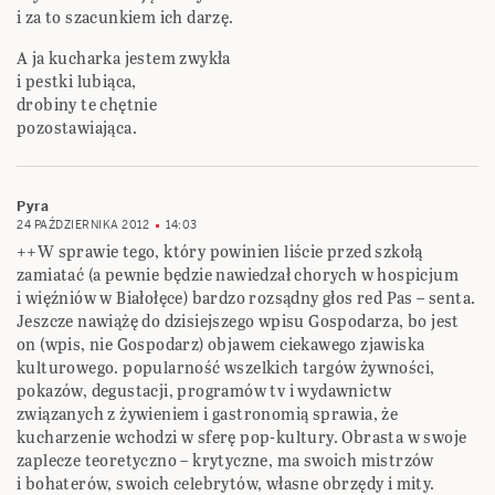
i za to szacunkiem ich darzę.
A ja kucharka jestem zwykła
i pestki lubiąca,
drobiny te chętnie
pozostawiająca.
Pyra
24 PAŹDZIERNIKA 2012
14:03
++W sprawie tego, który powinien liście przed szkołą
zamiatać (a pewnie będzie nawiedzał chorych w hospicjum
i więźniów w Białołęce) bardzo rozsądny głos red Pas – senta.
Jeszcze nawiążę do dzisiejszego wpisu Gospodarza, bo jest
on (wpis, nie Gospodarz) objawem ciekawego zjawiska
kulturowego. popularność wszelkich targów żywności,
pokazów, degustacji, programów tv i wydawnictw
związanych z żywieniem i gastronomią sprawia, że
kucharzenie wchodzi w sferę pop-kultury. Obrasta w swoje
zaplecze teoretyczno – krytyczne, ma swoich mistrzów
i bohaterów, swoich celebrytów, własne obrzędy i mity.