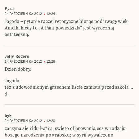
Pyra
24 PAŹDZIERNIKA 2012
12:24
Jagodo – pytanie raczej retoryczne biorąc pod uwagę wiek
Amelki kiedy to „A Pani powiedziała” jest wyrocznią
ostateczną.
Jolly Rogers
24 PAŹDZIERNIKA 2012
12:28
Dzien dobry,
Jagodo,
tez z udowodnionym grzechem liscie zamiata przed szkola …
;).
byk
24 PAŹDZIERNIKA 2012
12:28
zaczyna sie ?idu i-a??a, swieto ofiarowania,cos w rodzaju
bozego narodzenia po arabsku; w syrii wywalczono