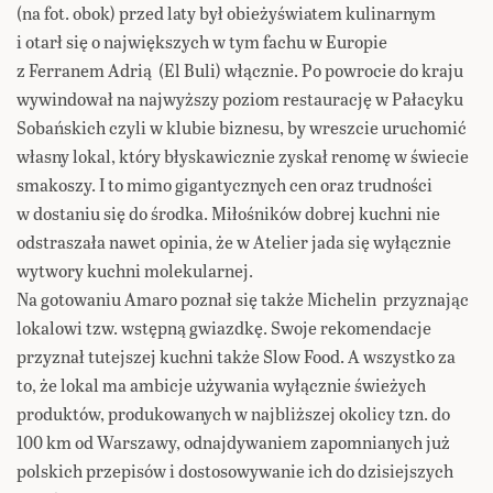
(na fot. obok) przed laty był obieżyświatem kulinarnym
i otarł się o największych w tym fachu w Europie
z Ferranem Adrią (El Buli) włącznie. Po powrocie do kraju
wywindował na najwyższy poziom restaurację w Pałacyku
Sobańskich czyli w klubie biznesu, by wreszcie uruchomić
własny lokal, który błyskawicznie zyskał renomę w świecie
smakoszy. I to mimo gigantycznych cen oraz trudności
w dostaniu się do środka. Miłośników dobrej kuchni nie
odstraszała nawet opinia, że w Atelier jada się wyłącznie
wytwory kuchni molekularnej.
Na gotowaniu Amaro poznał się także Michelin przyznając
lokalowi tzw. wstępną gwiazdkę. Swoje rekomendacje
przyznał tutejszej kuchni także Slow Food. A wszystko za
to, że lokal ma ambicje używania wyłącznie świeżych
produktów, produkowanych w najbliższej okolicy tzn. do
100 km od Warszawy, odnajdywaniem zapomnianych już
polskich przepisów i dostosowywanie ich do dzisiejszych