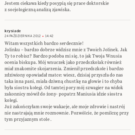
Jestem ciekawa kiedy posypią się prace doktorskie
z socjologiczną analizą zjawiska.
krysiade
24 PAŹDZIERNIKA 2012
14:42
Witam wszystkich bardzo serdecznie!
Jolinku – bardzo dobrze widzisz mnie z Twoich Jolinek. Jak
Ty to robisz? Bardzo podoba mi się, to jak Twoja Wnusia
ocenia biskupa. Mój wnuczek jako przedszkolak również
miał znakomite skojarzenia. Zmienił przedszkole i bardzo
zdziwiony opowiadał matce: wiesz, dzisiaj przyszła do nas
taka inna pani, miała dziwną chustkę na głowie i to chyba
była siostra kolegi. Od tamtej pory mój szwagier na widok
zakonnicy mówił do żony- popatrz Maniusia idzie siostra
kolegi.
Już zakończyłam swoje wakacje, ale moje zdrowie i nastrój
nie nastrajają mnie rozmownie. Pozwólcie, że pomilczę przy
tym przyjaznym stole .