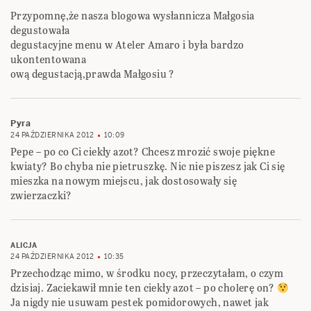
Przypomnę,że nasza blogowa wysłannicza Małgosia
degustowała
degustacyjne menu w Ateler Amaro i była bardzo
ukontentowana
ową degustacją,prawda Małgosiu ?
Pyra
24 PAŹDZIERNIKA 2012
10:09
Pepe – po co Ci ciekły azot? Chcesz mrozić swoje piękne
kwiaty? Bo chyba nie pietruszkę. Nic nie piszesz jak Ci się
mieszka na nowym miejscu, jak dostosowały się
zwierzaczki?
ALICJA
24 PAŹDZIERNIKA 2012
10:35
Przechodząc mimo, w środku nocy, przeczytałam, o czym
dzisiaj. Zaciekawił mnie ten ciekły azot – po cholerę on?
Ja nigdy nie usuwam pestek pomidorowych, nawet jak