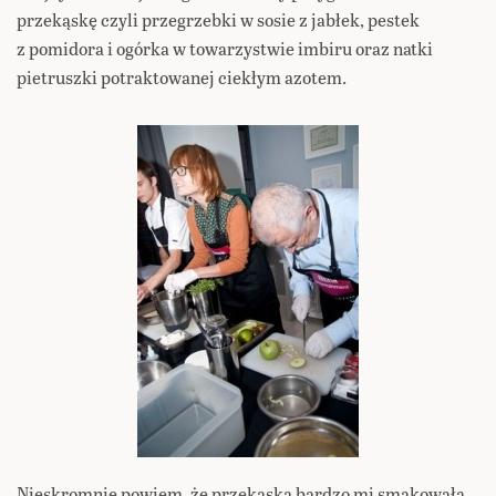
przekąskę czyli przegrzebki w sosie z jabłek, pestek
z pomidora i ogórka w towarzystwie imbiru oraz natki
pietruszki potraktowanej ciekłym azotem.
Nieskromnie powiem, że przekąska bardzo mi smakowała.