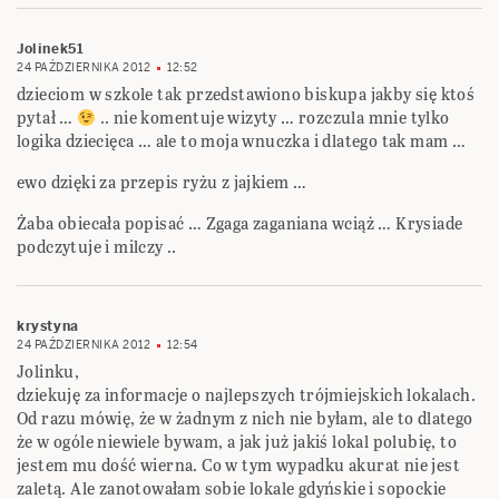
Jolinek51
24 PAŹDZIERNIKA 2012
12:52
dzieciom w szkole tak przedstawiono biskupa jakby się ktoś
pytał …
.. nie komentuje wizyty … rozczula mnie tylko
logika dziecięca … ale to moja wnuczka i dlatego tak mam …
ewo dzięki za przepis ryżu z jajkiem …
Żaba obiecała popisać … Zgaga zaganiana wciąż … Krysiade
podczytuje i milczy ..
krystyna
24 PAŹDZIERNIKA 2012
12:54
Jolinku,
dziekuję za informacje o najlepszych trójmiejskich lokalach.
Od razu mówię, że w żadnym z nich nie byłam, ale to dlatego
że w ogóle niewiele bywam, a jak już jakiś lokal polubię, to
jestem mu dość wierna. Co w tym wypadku akurat nie jest
zaletą. Ale zanotowałam sobie lokale gdyńskie i sopockie