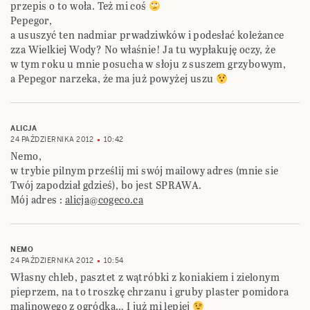
przepis o to woła. Też mi coś
Pepegor,
a ususzyć ten nadmiar prwadziwków i podesłać koleżance
zza Wielkiej Wody? No właśnie! Ja tu wypłakuję oczy, że
w tym roku u mnie posucha w słoju z suszem grzybowym,
a Pepegor narzeka, że ma już powyżej uszu
ALICJA
24 PAŹDZIERNIKA 2012
10:42
Nemo,
w trybie pilnym prześlij mi swój mailowy adres (mnie sie
Twój zapodział gdzieś), bo jest SPRAWA.
Mój adres :
alicja@cogeco.ca
NEMO
24 PAŹDZIERNIKA 2012
10:54
Własny chleb, pasztet z wątróbki z koniakiem i zielonym
pieprzem, na to troszkę chrzanu i gruby plaster pomidora
malinowego z ogródka… I już mi lepiej