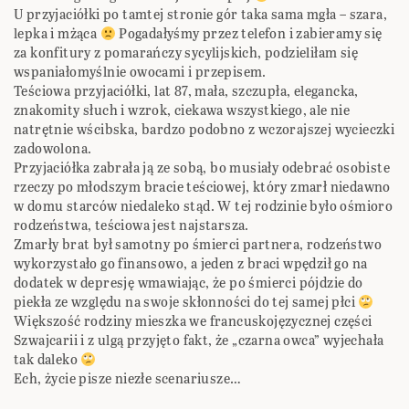
U przyjaciółki po tamtej stronie gór taka sama mgła – szara,
lepka i mżąca
Pogadałyśmy przez telefon i zabieramy się
za konfitury z pomarańczy sycylijskich, podzieliłam się
wspaniałomyślnie owocami i przepisem.
Teściowa przyjaciółki, lat 87, mała, szczupła, elegancka,
znakomity słuch i wzrok, ciekawa wszystkiego, ale nie
natrętnie wścibska, bardzo podobno z wczorajszej wycieczki
zadowolona.
Przyjaciółka zabrała ją ze sobą, bo musiały odebrać osobiste
rzeczy po młodszym bracie teściowej, który zmarł niedawno
w domu starców niedaleko stąd. W tej rodzinie było ośmioro
rodzeństwa, teściowa jest najstarsza.
Zmarły brat był samotny po śmierci partnera, rodzeństwo
wykorzystało go finansowo, a jeden z braci wpędził go na
dodatek w depresję wmawiając, że po śmierci pójdzie do
piekła ze względu na swoje skłonności do tej samej płci
Większość rodziny mieszka we francuskojęzycznej części
Szwajcarii i z ulgą przyjęto fakt, że „czarna owca” wyjechała
tak daleko
Ech, życie pisze niezłe scenariusze…