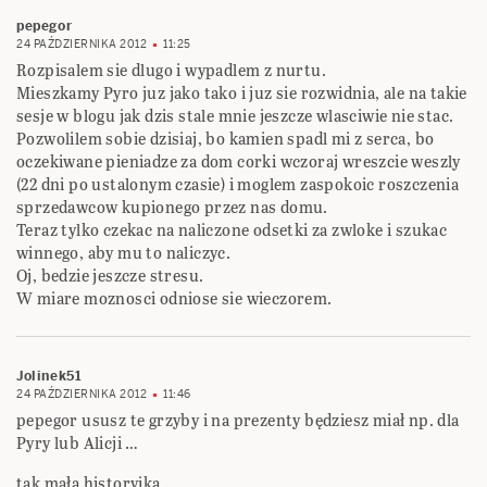
pepegor
24 PAŹDZIERNIKA 2012
11:25
Rozpisalem sie dlugo i wypadlem z nurtu.
Mieszkamy Pyro juz jako tako i juz sie rozwidnia, ale na takie
sesje w blogu jak dzis stale mnie jeszcze wlasciwie nie stac.
Pozwolilem sobie dzisiaj, bo kamien spadl mi z serca, bo
oczekiwane pieniadze za dom corki wczoraj wreszcie weszly
(22 dni po ustalonym czasie) i moglem zaspokoic roszczenia
sprzedawcow kupionego przez nas domu.
Teraz tylko czekac na naliczone odsetki za zwloke i szukac
winnego, aby mu to naliczyc.
Oj, bedzie jeszcze stresu.
W miare moznosci odniose sie wieczorem.
Jolinek51
24 PAŹDZIERNIKA 2012
11:46
pepegor ususz te grzyby i na prezenty będziesz miał np. dla
Pyry lub Alicji …
tak mała historyjka …