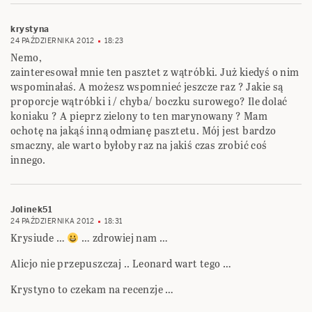
krystyna
24 PAŹDZIERNIKA 2012
18:23
Nemo,
zainteresował mnie ten pasztet z wątróbki. Już kiedyś o nim
wspominałaś. A możesz wspomnieć jeszcze raz ? Jakie są
proporcje wątróbki i / chyba/ boczku surowego? Ile dolać
koniaku ? A pieprz zielony to ten marynowany ? Mam
ochotę na jakąś inną odmianę pasztetu. Mój jest bardzo
smaczny, ale warto byłoby raz na jakiś czas zrobić coś
innego.
Jolinek51
24 PAŹDZIERNIKA 2012
18:31
Krysiude …
… zdrowiej nam …
Alicjo nie przepuszczaj .. Leonard wart tego …
Krystyno to czekam na recenzje …