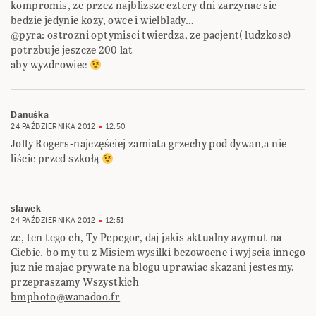
kompromis, ze przez najblizsze cztery dni zarzynac sie
bedzie jedynie kozy, owce i wielblady…
@pyra: ostrozni optymisci twierdza, ze pacjent( ludzkosc)
potrzbuje jeszcze 200 lat
aby wyzdrowiec
Danuśka
24 PAŹDZIERNIKA 2012
12:50
Jolly Rogers-najczęściej zamiata grzechy pod dywan,a nie
liście przed szkołą
slawek
24 PAŹDZIERNIKA 2012
12:51
ze, ten tego eh, Ty Pepegor, daj jakis aktualny azymut na
Ciebie, bo my tu z Misiem wysilki bezowocne i wyjscia innego
juz nie majac prywate na blogu uprawiac skazani jestesmy,
przepraszamy Wszystkich
bmphoto@wanadoo.fr