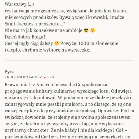
Warszawy (…)
restauracja nie ogranicza się wyłącznie do polskiej kuchni
miejscowych produktów. Bywają więc i krewetki, i małże
Saint Jacques, i prosciuto…”
Nie ma to jak konsekwentne ambicje
Dzień dobry Blogu!
Gęstej mgły ciąg dalszy
Powyżej 1000 m słonecznie
i ciepło, chyba się wybiorę na wycieczkę.
Pyra
24 PAŹDZIERNIKA 2012
8:28
Brawo, mistrz Amaro i brawa dla Gospodarza za
propagowanie kultury kulinarnej wysokiego lotu. Od święta
można się i tak pobawić. W podanym przykładzie przekąski
zaintrygowały mnie pestki pomidora, a to dlatego, że są one
raczej cierpkie i do przysmaków nie należą. Opowieści Piotra
świadczą dowodnie, że stajemy się z wolna społeczeństwem
sytym, że kuchnia i jej wyroby przestają mieć wyłącznie
utylitarny charakter. Że nie każdy i nie dla każdego? Cóż –
pierścionków od Cartiera też nie rozdają na jarmarkach, co