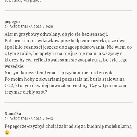
pepegor
24 PAŹDZIERNIKA 2012
9:29
Alarm grzybowy odwolany, obylo sie bez sensacji.
Poltora kilo prawdziwkow poszlo dp zamrazarki, a ze dwa
i pol kilo roznosci jeszcze do zagospodarowania. Nie wiem co
z tym zrobie, bo apetytu na nie juz nie mam, a wszyscy ci
ktorzy by ew. reflektowali sami sie zaopatruja, bo tyle tego
wszedzie.
Na tym koncze ten temat – przynajmniej na ten rok.
Po moim hoby z akwariami pozostala mi butla stalowa na
CO2, ktorym dawniej nawozilem rosliny. Czy w tym mozna
trzymac ciekly azot?
Danuśka
24 PAŹDZIERNIKA 2012
9:43
Pepegorze-czyżbyś chciał zabrać się za kuchnię molekularną