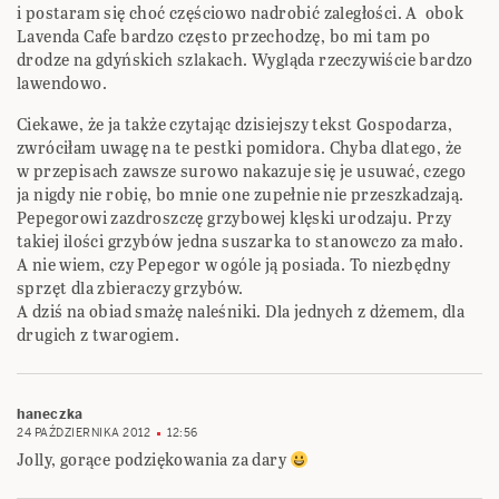
i postaram się choć częściowo nadrobić zaległości. A obok
Lavenda Cafe bardzo często przechodzę, bo mi tam po
drodze na gdyńskich szlakach. Wygląda rzeczywiście bardzo
lawendowo.
Ciekawe, że ja także czytając dzisiejszy tekst Gospodarza,
zwróciłam uwagę na te pestki pomidora. Chyba dlatego, że
w przepisach zawsze surowo nakazuje się je usuwać, czego
ja nigdy nie robię, bo mnie one zupełnie nie przeszkadzają.
Pepegorowi zazdroszczę grzybowej klęski urodzaju. Przy
takiej ilości grzybów jedna suszarka to stanowczo za mało.
A nie wiem, czy Pepegor w ogóle ją posiada. To niezbędny
sprzęt dla zbieraczy grzybów.
A dziś na obiad smażę naleśniki. Dla jednych z dżemem, dla
drugich z twarogiem.
haneczka
24 PAŹDZIERNIKA 2012
12:56
Jolly, gorące podziękowania za dary