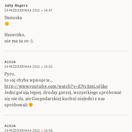
Jolly Rogers
24 PAŹDZIERNIKA 2012
14:47
Danuska
Haneczko,
nie ma za co :).
ALICJA
24 PAŹDZIERNIKA 2012
15:02
Pyro,
to się chyba wpisuje w…
http://www.youtube.com/watch?v=ENvAmLuj5ko
Jedni gotują lepiej, drudzy gorzej, wszystkiego spróbować
się nie da, ale Gospodarskiej kuchni niejedni z nas
spróbowali
ALICJA
24 PAŹDZIERNIKA 2012
15:08