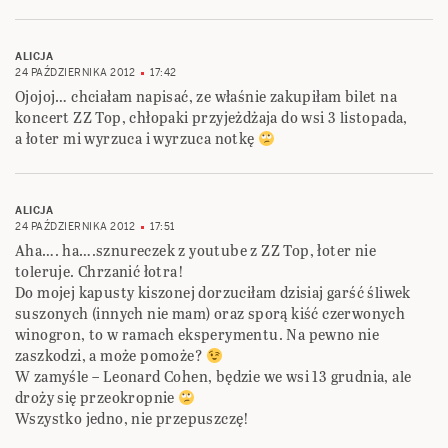
ALICJA
24 PAŹDZIERNIKA 2012
17:42
Ojojoj… chciałam napisać, ze właśnie zakupiłam bilet na
koncert ZZ Top, chłopaki przyjeżdżaja do wsi 3 listopada,
a łoter mi wyrzuca i wyrzuca notkę
ALICJA
24 PAŹDZIERNIKA 2012
17:51
Aha…. ha….sznureczek z youtube z ZZ Top, łoter nie
toleruje. Chrzanić łotra!
Do mojej kapusty kiszonej dorzuciłam dzisiaj garść śliwek
suszonych (innych nie mam) oraz sporą kiść czerwonych
winogron, to w ramach eksperymentu. Na pewno nie
zaszkodzi, a może pomoże?
W zamyśle – Leonard Cohen, będzie we wsi 13 grudnia, ale
droży się przeokropnie
Wszystko jedno, nie przepuszczę!