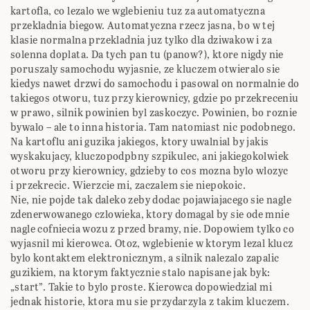
kartofla, co lezalo we wglebieniu tuz za automatyczna
przekladnia biegow. Automatyczna rzecz jasna, bo w tej
klasie normalna przekladnia juz tylko dla dziwakow i za
solenna doplata. Da tych pan tu (panow?), ktore nigdy nie
poruszaly samochodu wyjasnie, ze kluczem otwieralo sie
kiedys nawet drzwi do samochodu i pasowal on normalnie do
takiegos otworu, tuz przy kierownicy, gdzie po przekreceniu
w prawo, silnik powinien byl zaskoczyc. Powinien, bo roznie
bywalo – ale to inna historia. Tam natomiast nic podobnego.
Na kartoflu ani guzika jakiegos, ktory uwalnial by jakis
wyskakujacy, kluczopodpbny szpikulec, ani jakiegokolwiek
otworu przy kierownicy, gdzieby to cos mozna bylo wlozyc
i przekrecic. Wierzcie mi, zaczalem sie niepokoic.
Nie, nie pojde tak daleko zeby dodac pojawiajacego sie nagle
zdenerwowanego czlowieka, ktory domagal by sie ode mnie
nagle cofniecia wozu z przed bramy, nie. Dopowiem tylko co
wyjasnil mi kierowca. Otoz, wglebienie w ktorym lezal klucz
bylo kontaktem elektronicznym, a silnik nalezalo zapalic
guzikiem, na ktorym faktycznie stalo napisane jak byk:
„start”. Takie to bylo proste. Kierowca dopowiedzial mi
jednak historie, ktora mu sie przydarzyla z takim kluczem.