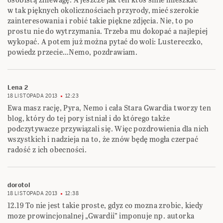
w tak pięknych okolicznościach przyrody, mieć szerokie
zainteresowania i robić takie piękne zdjęcia. Nie, to po
prostu nie do wytrzymania. Trzeba mu dokopać a najlepiej
wykopać. A potem już można pytać do woli: Lustereczko,
powiedz przecie…Nemo, pozdrawiam.
Lena 2
18 LISTOPADA 2013
12:23
Ewa masz rację, Pyra, Nemo i cała Stara Gwardia tworzy ten
blog, który do tej pory istniał i do którego także
podczytywacze przywiązali się. Więc pozdrowienia dla nich
wszystkich i nadzieja na to, że znów będę mogła czerpać
radość z ich obecności.
dorotol
18 LISTOPADA 2013
12:38
12.19 To nie jest takie proste, gdyz co mozna zrobic, kiedy
moze prowincjonalnej „Gwardii” imponuje np. autorka