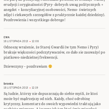
erudycji i oryginalności (Pyry- dobrych uwag politycznych +
anegdot + koncyliacyjnej osobowości, Nemo- świetnych
zdjęć i ciekawych szczegółów z praktycznie każdej dziedziny).
Pozdrowienia i wszystkiego dobrego!
EWA
18 LISTOPADA 2013
12:08
Odnoszę wrażenie, że Starej Gwardii (w tym Nemo i Pyry)
brakuje większości podczytywaczów, co dało sie zauważyć po
piatkowo-niedzielnej frekwencji.
Dziewczyny – pozdrawiam
bronia
18 LISTOPADA 2013
12:19
Są ludzie, którzy nie dopuszczają do siebie myśli, że ktoś
może być mądrzejszy od nich. Każdy, choć odrobinę
krytyczny, komentarz do swoich wypowiedzi traktują jako
osobistą zniewagę. A jeszcze jak ten ktoś śmie mieszkać