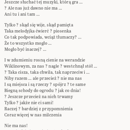
Jeszcze słuchać tej muzyki, którą gra …
? Ale nas już dawno nie ma …
Ani tu i ani tam …
Tylko ? skąd się wije, skąd pamięta
Taka melodyjka ćwierć ? piosenka
Co tak podpowiada, wciąż tłumaczy? …
Że to wszystko mogło …
Mogło być inaczej? …
I w zdumieniu rosną cienie na werandzie
Wiklinowym, za nas ? nagle ? westchnął stół …
? Taka cisza, taka chwila, tak naprzeciw i …
Niby razem … ale przecież ? nie ma nas
I są miejsca i są rzeczy ? spójrz ? te same
Biegną schody do ogrodu ? jak co dnia!
? Jeszcze przecież na nich trwamy
Tylko ? jakże nie ci sami!
Raczej ? bardziej z przypomnienia
Coraz więcej w nas milczenia
Nie ma nas!