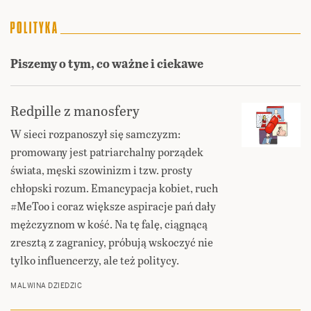
Piszemy o tym, co ważne i ciekawe
Redpille z manosfery
W sieci rozpanoszył się samczyzm:
promowany jest patriarchalny porządek
świata, męski szowinizm i tzw. prosty
chłopski rozum. Emancypacja kobiet, ruch
#MeToo i coraz większe aspiracje pań dały
mężczyznom w kość. Na tę falę, ciągnącą
zresztą z zagranicy, próbują wskoczyć nie
tylko influencerzy, ale też politycy.
MALWINA DZIEDZIC