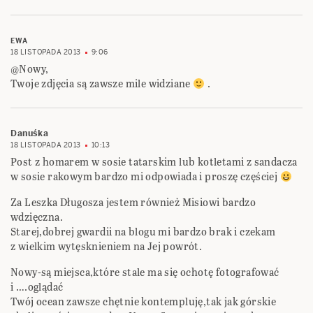
EWA
18 LISTOPADA 2013
9:06
@Nowy,
Twoje zdjęcia są zawsze mile widziane
.
Danuśka
18 LISTOPADA 2013
10:13
Post z homarem w sosie tatarskim lub kotletami z sandacza
w sosie rakowym bardzo mi odpowiada i proszę częściej
Za Leszka Długosza jestem również Misiowi bardzo
wdzięczna.
Starej,dobrej gwardii na blogu mi bardzo brak i czekam
z wielkim wytęsknieniem na Jej powrót.
Nowy-są miejsca,które stale ma się ochotę fotografować
i ….oglądać
Twój ocean zawsze chętnie kontempluję,tak jak górskie