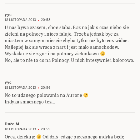
yyc
18 LISTOPADA 2013
20:53
U nas bywa czasem, choc slaba. Raz na jakis czas niebo sie
zieleni na polnocy i nieco faluje. Trzeba jednak byc za
miastem w samym miescie chyba tylko raz bylo cos widac.
Najlepiej jak sie wraca z nart i jest malo samochodow.
Wyskakuje sie z gor i na polnocy zielonkawo
No, ale to nie to co na Polnocy. U nich intesywnie i kolorowo.
yyc
18 LISTOPADA 2013
20:56
No to udanego polowania na Aurore
Indyka smacznego tez…
Duże M
18 LISTOPADA 2013
20:59
Orca, dziekuję
Od dziś jedząc pieczonego indyka będę