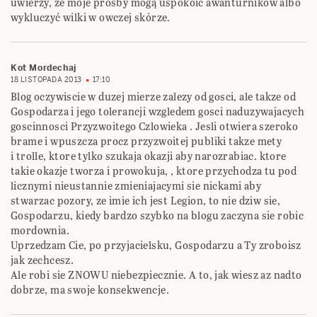
uwierzy, że moje prośby mogą uspokoić awanturników albo
wykluczyć wilki w owczej skórze.
Kot Mordechaj
18 LISTOPADA 2013
17:10
Blog oczywiscie w duzej mierze zalezy od gosci, ale takze od
Gospodarza i jego tolerancji wzgledem gosci naduzywajacych
goscinnosci Przyzwoitego Czlowieka . Jesli otwiera szeroko
brame i wpuszcza procz przyzwoitej publiki takze mety
i trolle, ktore tylko szukaja okazji aby narozrabiac. ktore
takie okazje tworza i prowokuja, , ktore przychodza tu pod
licznymi nieustannie zmieniajacymi sie nickami aby
stwarzac pozory, ze imie ich jest Legion, to nie dziw sie,
Gospodarzu, kiedy bardzo szybko na blogu zaczyna sie robic
mordownia.
Uprzedzam Cie, po przyjacielsku, Gospodarzu a Ty zroboisz
jak zechcesz.
Ale robi sie ZNOWU niebezpiecznie. A to, jak wiesz az nadto
dobrze, ma swoje konsekwencje.