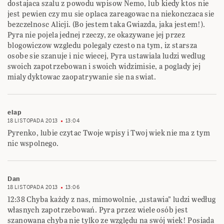
dostajaca szalu z powodu wpisow Nemo, lub kiedy ktos nie
jest pewien czy mu sie oplaca zareagowac na niekonczaca sie
bezczelnosc Alicji. (Bo jestem taka Gwiazda, jaka jestem!).
Pyra nie pojela jednej rzeczy, ze okazywane jej przez
blogowiczow wzgledu polegaly czesto na tym, iz starsza
osobe sie szanuje i nic wiecej, Pyra ustawiala ludzi wedlug
swoich zapotrzebowan i swoich widzimisie, a poglady jej
mialy dyktowac zaopatrywanie sie na swiat.
elap
18 LISTOPADA 2013
13:04
Pyrenko, lubie czytac Twoje wpisy i Twoj wiek nie ma z tym
nic wspolnego.
Dan
18 LISTOPADA 2013
13:06
12:38 Chyba każdy z nas, mimowolnie, „ustawia” ludzi według
własnych zapotrzebowań. Pyra przez wiele osób jest
szanowana chyba nie tylko ze względu na swój wiek! Posiada