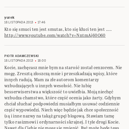
yurek
18 LISTOPADA 2013
17:46
Kto się smuci ten jest smutas, kto się kłuci ten jest …..
http://www.youtube.com/watch?v=NntmAj60O60
PIOTR ADAMCZEWSKI
18 LISTOPADA 2013
18:00
Kocie, zachęcasz mnie bym na starość został cenzorem. Nie
mogę. Zresztą złoszczą mnie i przeszkadzają wpisy, które
innych radują. Mam za złe autorom komentarzy
wzbudzających u innych wesołość. Nie lubię
besserwiserstwa a większość to uwielbia. Moją niechęć
wzbudza chamstwo, które część ocenia jako żarty. Gdybym
chciał słuchać podpowiedzi musiałbym usuwać codziennie
część wypowiedzi. Niech więc będzie jak chce społeczność
(są i inne nazwy na takąż grupę) blogową. Stawiam tamę
tylko rasizmowi i ordynarności skrajnej. I tyle drogi Kocie.
Nawet dla Ciebie nie mogę się zmienić. Być może będę tego