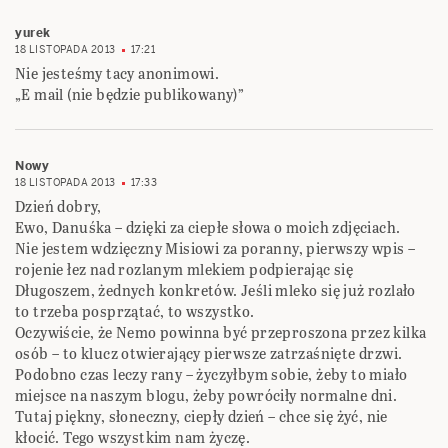
yurek
18 LISTOPADA 2013
17:21
Nie jesteśmy tacy anonimowi.
„E mail (nie będzie publikowany)”
Nowy
18 LISTOPADA 2013
17:33
Dzień dobry,
Ewo, Danuśka – dzięki za ciepłe słowa o moich zdjęciach.
Nie jestem wdzięczny Misiowi za poranny, pierwszy wpis –
rojenie łez nad rozlanym mlekiem podpierając się
Długoszem, żednych konkretów. Jeśli mleko się już rozlało
to trzeba posprzątać, to wszystko.
Oczywiście, że Nemo powinna być przeproszona przez kilka
osób – to klucz otwierający pierwsze zatrzaśnięte drzwi.
Podobno czas leczy rany – życzyłbym sobie, żeby to miało
miejsce na naszym blogu, żeby powróciły normalne dni.
Tutaj piękny, słoneczny, ciepły dzień – chce się żyć, nie
kłocić. Tego wszystkim nam życzę.