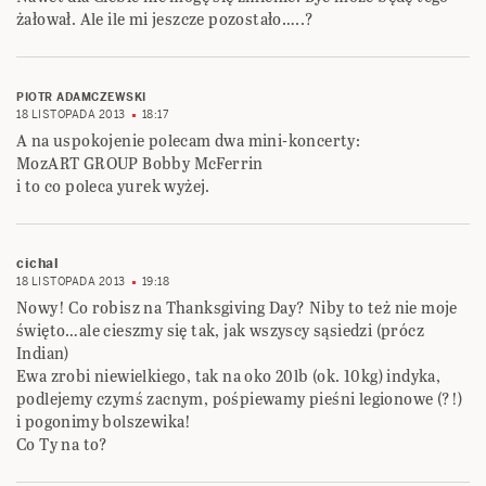
żałował. Ale ile mi jeszcze pozostało…..?
PIOTR ADAMCZEWSKI
18 LISTOPADA 2013
18:17
A na uspokojenie polecam dwa mini-koncerty:
MozART GROUP Bobby McFerrin
i to co poleca yurek wyżej.
cichal
18 LISTOPADA 2013
19:18
Nowy! Co robisz na Thanksgiving Day? Niby to też nie moje
święto…ale cieszmy się tak, jak wszyscy sąsiedzi (prócz
Indian)
Ewa zrobi niewielkiego, tak na oko 20lb (ok. 10kg) indyka,
podlejemy czymś zacnym, pośpiewamy pieśni legionowe (?!)
i pogonimy bolszewika!
Co Ty na to?