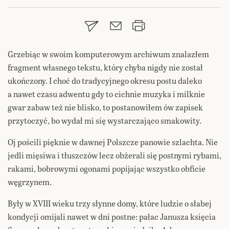
Grzebiąc w swoim komputerowym archiwum znalazłem
fragment własnego tekstu, który chyba nigdy nie został
ukończony. I choć do tradycyjnego okresu postu daleko
a nawet czasu adwentu gdy to cichnie muzyka i milknie
gwar zabaw też nie blisko, to postanowiłem ów zapisek
przytoczyć, bo wydał mi się wystarczająco smakowity.
Oj pościli pięknie w dawnej Polszcze panowie szlachta. Nie
jedli mięsiwa i tłuszczów lecz obżerali się postnymi rybami,
rakami, bobrowymi ogonami popijając wszystko obficie
węgrzynem.
Były w XVIII wieku trzy słynne domy, które ludzie o słabej
kondycji omijali nawet w dni postne: pałac Janusza księcia