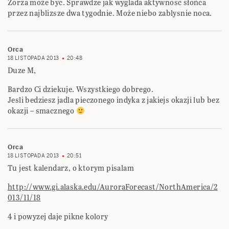
Zorza może byc. Sprawdze jak wyglada aktywnosc słońca
przez najblizsze dwa tygodnie. Może niebo zablysnie noca.
Orca
18 LISTOPADA 2013
20:48
Duze M,
Bardzo Ci dziekuje. Wszystkiego dobrego.
Jesli bedziesz jadla pieczonego indyka z jakiejs okazji lub bez
okazji – smacznego
Orca
18 LISTOPADA 2013
20:51
Tu jest kalendarz, o ktorym pisalam
http://www.gi.alaska.edu/AuroraForecast/NorthAmerica/2
013/11/18
4 i powyzej daje pikne kolory