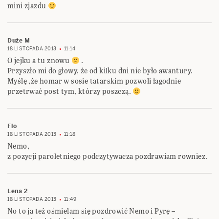
mini zjazdu
Duże M
18 LISTOPADA 2013
11:14
O jejku a tu znowu
.
Przyszło mi do głowy, że od kilku dni nie było awantury.
Myślę ,że homar w sosie tatarskim pozwoli łagodnie
przetrwać post tym, którzy poszczą.
Flo
18 LISTOPADA 2013
11:18
Nemo,
z pozycji paroletniego podczytywacza pozdrawiam rowniez.
Lena 2
18 LISTOPADA 2013
11:49
No to ja też ośmielam się pozdrowić Nemo i Pyrę –