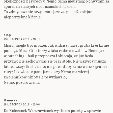
okoliczności przyrody u Nemo.Sama nieustająco chwytam za
aparat na naszych nadbużańskich łąkach.
To zdecydowanie przyjemniejsze zajęcie niż kolejne
niepotrzebne kłótnie.
elap
18 LISTOPADA 2013
10:53
Misiu, moglo byc inaczej. Jak widzisz nawet gruba kreska nie
pomaga. Moze Ci , ktorzy z taka radoscia walili w Nemo jak
w punching – ball przeprosza i obiecaja, ze juz beda
przyzwoicie zachowywac sie przy stole. Nie wszyscy musza
lubiec wszystkich, ale to nie powod aby zaraz walic z grubej
rury; Jak widac z panujacej ciszy Nemo ma wiecej
zwolennikow niz by sie to wydawalo;
Nemo, pozdrowienia
Danuśka
18 LISTOPADA 2013
11:06
Do Koleżanek Warszawianek wysłałam pocztę w sprawie