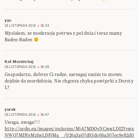
yyc
18 LISTOPADA 2013
16:33
Myslalem, ze moderacja potrwa z pol dnia i teraz mamy
Baden-Baden
Kot Mordechaj
18 LISTOPADA 2013
16:38
Gospodarzu, dobrze Ci radze, zareaguj zanim tu znowu
dojdzie do mordobicia. Nie chgcesz chyba powtprki z Doroty
L?
yurek
18 LISTOPADA 2013
16:47
Uwaga, uwaga!!!
http://ocdn.eu/images/pulscms/MjA7MDQsNCwwLDI2Yywx
NWQ7MDYsMzIwLDFjMg__/026a3a07d93dc66a307ec9e82d0