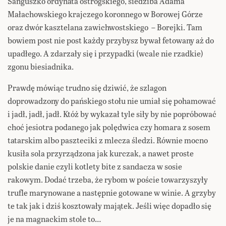
Sanguszko ordynata ostrogskiego, siedziba Adama
Małachowskiego krajczego koronnego w Borowej Górze
oraz dwór kasztelana zawichwostskiego – Borejki. Tam
bowiem post nie post każdy przybysz bywał fetowany aż do
upadłego. A zdarzały się i przypadki (wcale nie rzadkie)
zgonu biesiadnika.
Prawdę mówiąc trudno się dziwić, że szlagon
doprowadzony do pańskiego stołu nie umiał się pohamować
i jadł, jadł, jadł. Któż by wykazał tyle siły by nie popróbować
choć jesiotra podanego jak polędwica czy homara z sosem
tatarskim albo paszteciki z mlecza śledzi. Równie mocno
kusiła sola przyrządzona jak kurczak, a nawet proste
polskie danie czyli kotlety bite z sandacza w sosie
rakowym. Dodać trzeba, że rybom w poście towarzyszyły
trufle marynowane a następnie gotowane w winie. A grzyby
te tak jak i dziś kosztowały majątek. Jeśli więc dopadło się
je na magnackim stole to…