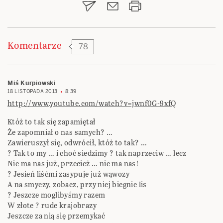
Komentarze
78
Miś Kurpiowski
18 LISTOPADA 2013
8:39
http://www.youtube.com/watch?v=jwnf0G-9xfQ
Któż to tak się zapamiętał
Że zapomniał o nas samych? …
Zawieruszył się, odwrócił, któż to tak? …
? Tak to my … i choć siedzimy ? tak naprzeciw … lecz
Nie ma nas już, przecież … nie ma nas!
? Jesień liśćmi zasypuje już wąwozy
A na smyczy, zobacz, przy niej biegnie lis
? Jeszcze moglibyśmy razem
W złote ? rude krajobrazy
Jeszcze za nią się przemykać