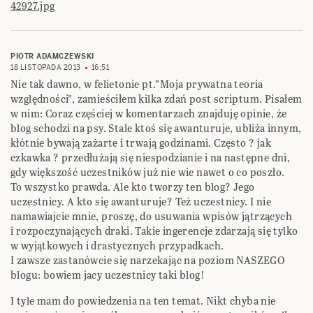
42927.jpg
PIOTR ADAMCZEWSKI
18 LISTOPADA 2013
16:51
Nie tak dawno, w felietonie pt.”Moja prywatna teoria
względności”, zamieściłem kilka zdań post scriptum. Pisałem
w nim: Coraz częściej w komentarzach znajduję opinie, że
blog schodzi na psy. Stale ktoś się awanturuje, ubliża innym,
kłótnie bywają zażarte i trwają godzinami. Często ? jak
czkawka ? przedłużają się niespodzianie i na następne dni,
gdy większość uczestników już nie wie nawet o co poszło.
To wszystko prawda. Ale kto tworzy ten blog? Jego
uczestnicy. A kto się awanturuje? Też uczestnicy. I nie
namawiajcie mnie, proszę, do usuwania wpisów jątrzących
i rozpoczynających draki. Takie ingerencje zdarzają się tylko
w wyjątkowych i drastycznych przypadkach.
I zawsze zastanówcie się narzekając na poziom NASZEGO
blogu: bowiem jacy uczestnicy taki blog!
I tyle mam do powiedzenia na ten temat. Nikt chyba nie