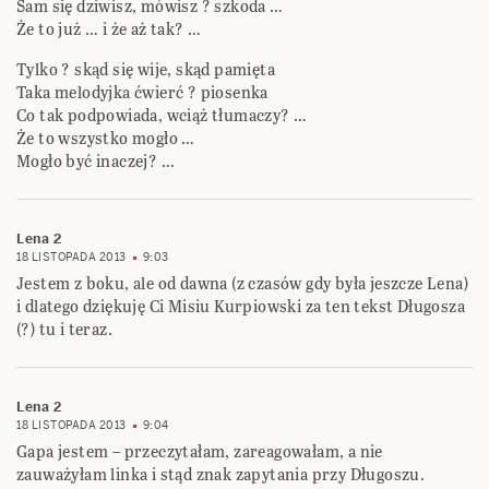
Sam się dziwisz, mówisz ? szkoda …
Że to już … i że aż tak? …
Tylko ? skąd się wije, skąd pamięta
Taka melodyjka ćwierć ? piosenka
Co tak podpowiada, wciąż tłumaczy? …
Że to wszystko mogło …
Mogło być inaczej? …
Lena 2
18 LISTOPADA 2013
9:03
Jestem z boku, ale od dawna (z czasów gdy była jeszcze Lena)
i dlatego dziękuję Ci Misiu Kurpiowski za ten tekst Długosza
(?) tu i teraz.
Lena 2
18 LISTOPADA 2013
9:04
Gapa jestem – przeczytałam, zareagowałam, a nie
zauważyłam linka i stąd znak zapytania przy Długoszu.