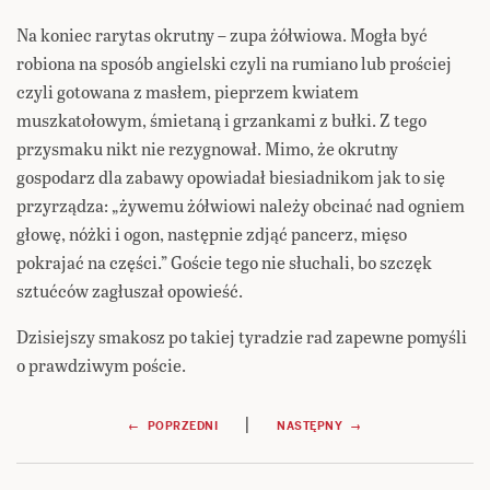
Na koniec rarytas okrutny – zupa żółwiowa. Mogła być
robiona na sposób angielski czyli na rumiano lub prościej
czyli gotowana z masłem, pieprzem kwiatem
muszkatołowym, śmietaną i grzankami z bułki. Z tego
przysmaku nikt nie rezygnował. Mimo, że okrutny
gospodarz dla zabawy opowiadał biesiadnikom jak to się
przyrządza: „żywemu żółwiowi należy obcinać nad ogniem
głowę, nóżki i ogon, następnie zdjąć pancerz, mięso
pokrajać na części.” Goście tego nie słuchali, bo szczęk
sztućców zagłuszał opowieść.
Dzisiejszy smakosz po takiej tyradzie rad zapewne pomyśli
o prawdziwym poście.
Nawigacja
|
← POPRZEDNI
NASTĘPNY →
wpisu