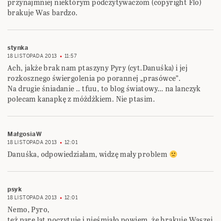
przynajmniej niektórym podczytywaczom (copyright Flo)
brakuje Was bardzo.
stynka
18 LISTOPADA 2013
11:57
Ach, jakże brak nam ptaszyny Pyry (cyt.Danuśka) i jej
rozkosznego świergolenia po porannej „prasówce”.
Na drugie śniadanie .. tfuu, to blog światowy… na lanczyk
polecam kanapkę z móżdżkiem. Nie ptasim.
MałgosiaW
18 LISTOPADA 2013
12:01
Danuśka, odpowiedziałam, widzę mały problem
psyk
18 LISTOPADA 2013
12:01
Nemo, Pyro,
też parę lat poczytuję i nieśmiało powiem, że brakuje Waszej