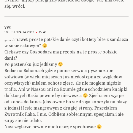
się, wróci.
yyc
18 LISTOPADA 2013
15:41
„…. a nawet proste polskie danie czyli kotlety bite z sandacza
w sosie rakowym”
Ciekawe czy Gospodarz ma przepis na te proste polskie
dania?
Po pastersku juz jedlismy
Bedac na Bahamach gdzie ponoc serwuja pyszna zupe
zolwiowa (w wielu miejscach juz niedostepna ze wzgledow
oczywistych) mialem ochote zjesc, ale nie moglem nigdzie
trafic. Ani w Nassau ani na Exumie gdzie schodzilem knajpki
do ktorych Basia pewnie by nie weszla
Zjechalem wyspe
od konca do konca (doslownie bo sie droga konczyla na plazy
z jednaj i lesie mangrowym z drugiej strony. Przecialem
Zwrotnik Raka. I nic. Odbilem sobie innymi specjalam,i ale
zupy sie nie udalo.
Nasi zeglarze pewnie mieli okazje sprobowac