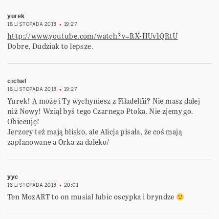
yurek
18 LISTOPADA 2013
19:27
http://www.youtube.com/watch?v=RX-HUv1QRtU
Dobre, Dudziak to lepsze.
cichal
18 LISTOPADA 2013
19:27
Yurek! A może i Ty wychyniesz z Filadelfii? Nie masz dalej
niż Nowy! Wziął byś tego Czarnego Ptoka. Nie zjemy go.
Obiecuję!
Jerzory też mają blisko, ale Alicja pisała, że coś mają
zaplanowane a Orka za daleko/
yyc
18 LISTOPADA 2013
20:01
Ten MozART to on musial lubic oscypka i bryndze