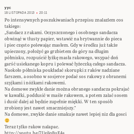
yyc
18 LISTOPADA 2013
20:11
Po intensywnych poszukiwaniach przepisu znalazlem cos
takiego:
„Sandacz z rakami. Oczyszczonego i osobnego sandacza
obwinąć w tłusty papier, wstawić na brytwannie do pieca
i piec często polewając masłem. Gdy w środku już także
upieczony, położyć go grzbietem do góry na długim
półmisku, rozpuścić łyżkę masła rakowego, wsypać doń
garść usiekanego kopru i polewać łyżeczką całego sandacza.
Naokoło półmiska poukładać skorupki z raków nadziane
farszem, a osobno w sosjerce podać sos rakowy z obranemi
szyjkami i nóżkami rakowemi.
Na domowe zwykłe danie można obranego sandacza pokrajać
w kawałki, poddusić w maśle rakowem, a potem zalać sosem
i dusić dalej aż będzie zupełnie miękki. W ten sposób
zrobiony jest nawet smaczniejszy.”
Na domowe, zwykle danie smakuje nawet lepiej niz dla gosci
Teraz tylko rakow nalapac.
http://youtu.be/7Ugjlq8uE4s