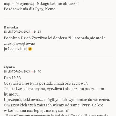
mądrość życiową! Nikogo też nie obraziła!
Pozdrowienia dla Pyry, Nemo.
Danuśka
18 LISTOPADA 2013
14:23
Podobno Dzień Życzliwości dopiero 21 listopada,ale może
zacząć świętować
już od dzisiaj
stynka
18 LISTOPADA 2013
14:40
Dan 12:38
Oczywiścia, że Pyra posiada „mądrość życiową”.
Jest także tolerancyjna, życzliwa i obdarzona poczuciem
humoru.
Uprzejma, taktowna… mógłbym tak wymieniać do wieczora.
O wszystkich tych zaletach wiemy od samej Pyry, ale kto
w końcu zna nas lepiej, niż my sami?
„Nemu” myszy przegryzły kabelek od Google. Nie martwcie