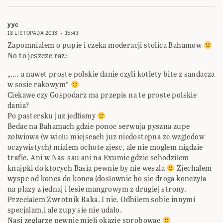
yyc
18 LISTOPADA 2013
15:43
Zapomnialem o pupie i czeka moderacji stolica Bahamow
No to jeszcze raz:
„…. a nawet proste polskie danie czyli kotlety bite z sandacza
w sosie rakowym”
Ciekawe czy Gospodarz ma przepis na te proste polskie
dania?
Po pastersku juz jedlismy
Bedac na Bahamach gdzie ponoc serwuja pyszna zupe
zolwiowa (w wielu miejscach juz niedostepna ze wzgledow
oczywistych) mialem ochote zjesc, ale nie moglem nigdzie
trafic. Ani w Nas-sau ani na Exumie gdzie schodzilem
knajpki do ktorych Basia pewnie by nie weszla
Zjechalem
wyspe od konca do konca (doslownie bo sie droga konczyla
na plazy z jednaj i lesie mangrowym z drugiej strony.
Przecialem Zwrotnik Raka. I nic. Odbilem sobie innymi
specjalam,i ale zupy sie nie udalo.
Nasi zeglarze pewnie mieli okazje sprobowac