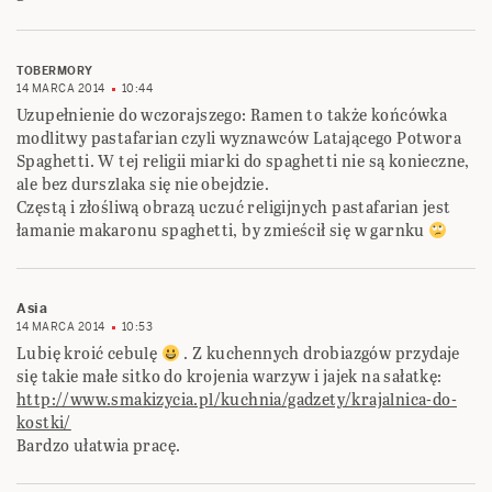
TOBERMORY
14 MARCA 2014
10:44
Uzupełnienie do wczorajszego: Ramen to także końcówka
modlitwy pastafarian czyli wyznawców Latającego Potwora
Spaghetti. W tej religii miarki do spaghetti nie są konieczne,
ale bez durszlaka się nie obejdzie.
Częstą i złośliwą obrazą uczuć religijnych pastafarian jest
łamanie makaronu spaghetti, by zmieścił się w garnku
Asia
14 MARCA 2014
10:53
Lubię kroić cebulę
. Z kuchennych drobiazgów przydaje
się takie małe sitko do krojenia warzyw i jajek na sałatkę:
http://www.smakizycia.pl/kuchnia/gadzety/krajalnica-do-
kostki/
Bardzo ułatwia pracę.