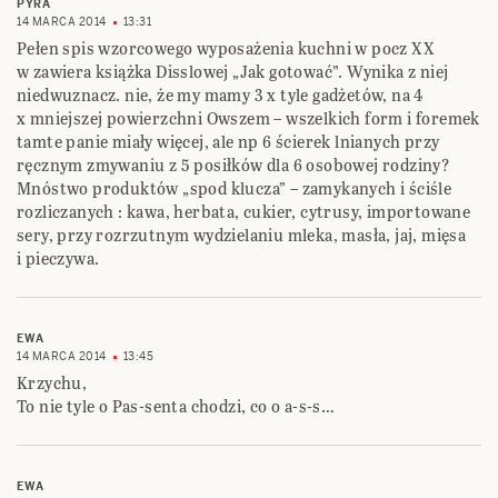
PYRA
14 MARCA 2014
13:31
Pełen spis wzorcowego wyposażenia kuchni w pocz XX
w zawiera książka Disslowej „Jak gotować”. Wynika z niej
niedwuznacz. nie, że my mamy 3 x tyle gadżetów, na 4
x mniejszej powierzchni Owszem – wszelkich form i foremek
tamte panie miały więcej, ale np 6 ścierek lnianych przy
ręcznym zmywaniu z 5 posiłków dla 6 osobowej rodziny?
Mnóstwo produktów „spod klucza” – zamykanych i ściśle
rozliczanych : kawa, herbata, cukier, cytrusy, importowane
sery, przy rozrzutnym wydzielaniu mleka, masła, jaj, mięsa
i pieczywa.
EWA
14 MARCA 2014
13:45
Krzychu,
To nie tyle o Pas-senta chodzi, co o a-s-s…
EWA