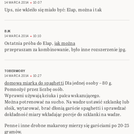
14 MARCA 2014
10:07
Ups, nie wkleiło się miało być: Elap, można i tak
BJK
14 MARCA 2014
10:10
Ostatnia próba do Elap,
jak można
przepraszam za kombinowanie, było inne rozszerzenie jpg.
TOBERMORY
14 MARCA 2014
10:27
domowa miarka do spaghetti
Dla jednej osoby – 80 g.
Pomnożyć przez liczbę osób.
Wprawni używają kciuka i palca wskazującego.
Można potrenować na sucho. Na wadze ustawić szklankę lub
słoik, wytarować, brać dłonią garście spaghetti i sprawdzać
dokładność miary wkładając porcje do szklanki na wadze.
Penne i inne drobne makarony mierzy się garściami po 20-25
gramów.