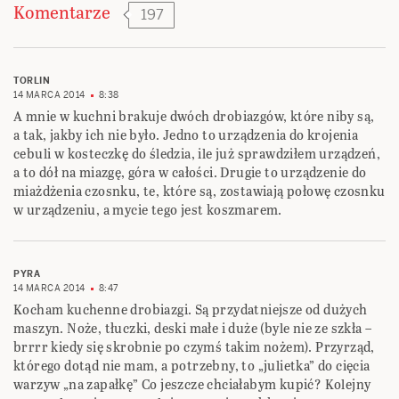
Komentarze
197
TORLIN
14 MARCA 2014
8:38
A mnie w kuchni brakuje dwóch drobiazgów, które niby są,
a tak, jakby ich nie było. Jedno to urządzenia do krojenia
cebuli w kosteczkę do śledzia, ile już sprawdziłem urządzeń,
a to dół na miazgę, góra w całości. Drugie to urządzenie do
miażdżenia czosnku, te, które są, zostawiają połowę czosnku
w urządzeniu, a mycie tego jest koszmarem.
PYRA
14 MARCA 2014
8:47
Kocham kuchenne drobiazgi. Są przydatniejsze od dużych
maszyn. Noże, tłuczki, deski małe i duże (byle nie ze szkła –
brrrr kiedy się skrobnie po czymś takim nożem). Przyrząd,
którego dotąd nie mam, a potrzebny, to „julietka” do cięcia
warzyw „na zapałkę” Co jeszcze chciałabym kupić? Kolejny