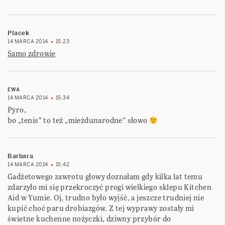
Placek
14 MARCA 2014
15:23
Samo zdrowie
EWA
14 MARCA 2014
15:34
Pyro,
bo „tenis” to też „mieżdunarodne” słowo
Barbara
14 MARCA 2014
15:42
Gadżetowego zawrotu głowy doznałam gdy kilka lat temu
zdarzyło mi się przekroczyć progi wielkiego sklepu Kitchen
Aid w Yumie. Oj, trudno było wyjść, a jeszcze trudniej nie
kupić choć paru drobiazgów. Z tej wyprawy zostały mi
świetne kuchenne nożyczki, dziwny przybór do