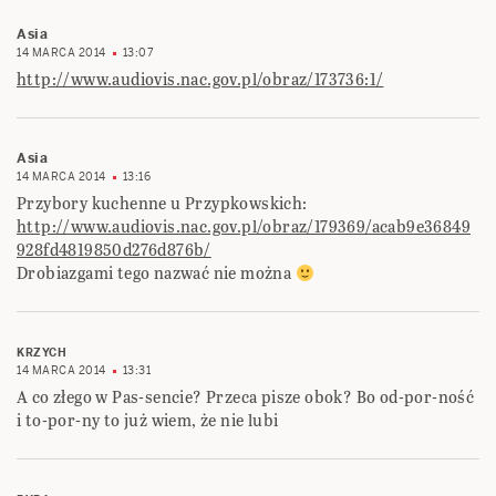
Asia
14 MARCA 2014
13:07
http://www.audiovis.nac.gov.pl/obraz/173736:1/
Asia
14 MARCA 2014
13:16
Przybory kuchenne u Przypkowskich:
http://www.audiovis.nac.gov.pl/obraz/179369/acab9e36849
928fd4819850d276d876b/
Drobiazgami tego nazwać nie można
KRZYCH
14 MARCA 2014
13:31
A co złego w Pas-sencie? Przeca pisze obok? Bo od-por-ność
i to-por-ny to już wiem, że nie lubi