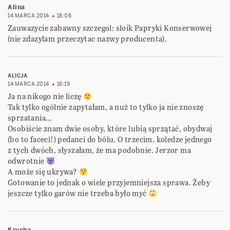
Alina
14 MARCA 2014
18:06
Zauwazycie zabawny szczegol: sloik Papryki Konserwowej
(nie zdazylam przeczytac nazwy producenta).
ALICJA
14 MARCA 2014
18:19
Ja na nikogo nie liczę
Tak tylko ogólnie zapytałam, a nuż to tylko ja nie znoszę
sprzatania…
Osobiście znam dwie osoby, które lubią sprzątać, obydwaj
(bo to faceci!) pedanci do bólu. O trzecim, koledze jednego
z tych dwóch, słyszałam, że ma podobnie. Jerzor ma
odwrotnie
A może się ukrywa?
Gotowanie to jednak o wiele przyjemniejsza sprawa. Żeby
jeszcze tylko garów nie trzeba było myć