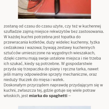
zostaną od czasu do czasu użyte, czy też w kuchennej
szufladzie zajmą miejsce rekwizytów bez zastosowania.
W każdej kuchni potrzebna jest łopatka do
przewracania kotletów, duży widelec kuchenny, łyżka
cedzakowa i wazowa; bywają zestawy kuchennych
sztućców umieszczone na wygodnych wieszakach,
dzięki czemu mają swoje ustalone miejsca i nie trzeba
ich szukać, kiedy są potrzebne. W gospodarstwie
przyda się trzepaczka do piany i ręczna tarka, nawet
jeśli mamy odpowiednie sprzęty mechaniczne, oraz
nieduży tłuczek do mięsa i wałek.
Doskonałym przyrządem naprawdę przydającym się w
kuchni, zwłaszcza tej, gdzie gotuje się wiele potraw
włoskich, jest
miarka do spaghetti
–