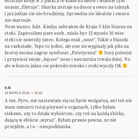
ostatnio kroje w 3 paski a te klade na desce i wlasnie tym
nozem „filetuje”. Skorka zostaje na desce a owoc na talezyk
i juz jedzac sie nie brudzimy. Sprawdza sie idealnie i owocu
nie marnuje.
Noze wazne, fakt. Kiedys zabralem do Kraju 5 kilo bizona na
steki. Zaprosilem pare osob, mialo byc 12 wyszlo 16 wiec
steki sie zawezily nieco. Kolega mial „noze”. Takie z blaszki
na czekolade. Tepe to jedno, ale one sie wyginaly jak pila na
ktorej mozna zagrac symfonie „Patetyczna”
Inny polecial
i przyniosl swoje „lepsze” noze i meczarnia trwala dalej. No
ale w koncu jakos sie pokroilo miesko i steki wyszly OK
BJK
14 MARCA 2014
14:18
A nie, Pyro, nie nastawiam się na bycie wulgarną, ani też nie
mam zamiaru tutaj pisywać o organach, tylko byłam
ciekawa, czy to działa wybiórczo, czy też na każdą zbitkę,
dającą w efekcie „wyraz”. Byłam prawie pewna, ze nie
przejdzie, a tu – niespodzianka.