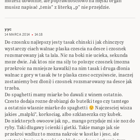
możesz dowolnie, ale poprawnościowo na męski organ
musisz napisać „tenis” z literką „p” nie przejdzie.
yyc
14 MARCA 2014
14:18
Do czosnku najlepszy jesty tasak chinski i jak chinczycy
wystarczy ciach walnac plaska czescia na desce i czosnek
rozsmarowany jak ta lala. Nic na boki nie ucieka, sekunda
moze dwie. Jak ktos nie ma sily to polozyc czosnek (mozna
przekroic na mniejsze kawalki) na nim tasak i druga dlonia
walnac z gory w tasak (w te plaska czesc oczysiwscie, inaczej
zostaniemy bez dloni) i czosnek rozsmarowany na desce jak
trzeba.
Do spaghetti mamy miarke bo dawali z winem ostatnio.
Czesto dodaja rozne drobiazgi do butelki tego czy tamtego
a ostatnio wlasnie miarke do spaghetti
Najczesciej wisza
jakies „malpki”, korkociag, albo szklaneczka czy kubek.
Do niektorych owocow jak np,. mango przydaje mi sie noz do
ryby. Taki dlugawy i cienki i gietki. Takie mango jak sie
przekroi wzdluz to mozna nakroic w kostke i jesc, ale