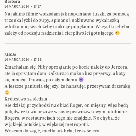
Barbara
14 MARCA 2014
17:17
Na jakimś filmie widziałam jak napełniano tuszki za pomocą
trzonka łyżki do zupy, spinano i nakłuwano wykałaczką
w kilku miejscach żeby uniknąć popękania. Wszystko chyba
zależy od rodzaju nadzienia i cierpliwości gotującego
ALICJA
14 MARCA 2014
17:38
Zmachałam się. Niby sprzątanie po kocie należy do Jerzora,
ale ja sprzątam dom. Odkurzać można bez przerwy, a koty
się mnożą i fruwają po całym domu
A jeszcze paniusia się jeży, że hałasuję i przerywam drzemkę
Królestwo za śledzia!
Ale dzisiaj przychodzi na obiad Roger, on mięsny, więc będą
polędwiczki wieprzowe w sosie prawdziwkowym, ulubione
Rogera, w restauracjach tego nie znajdzie. No chyba, że
w jakiejś polskiej, w większej metropolii.
Wracam do zajęć, mietła już była, teraz ściera.