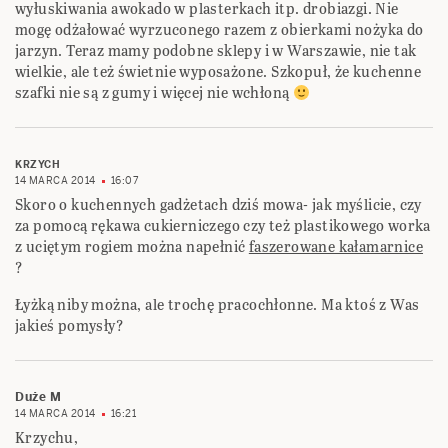
wyłuskiwania awokado w plasterkach itp. drobiazgi. Nie
mogę odżałować wyrzuconego razem z obierkami nożyka do
jarzyn. Teraz mamy podobne sklepy i w Warszawie, nie tak
wielkie, ale też świetnie wyposażone. Szkopuł, że kuchenne
szafki nie są z gumy i więcej nie wchłoną
KRZYCH
14 MARCA 2014
16:07
Skoro o kuchennych gadżetach dziś mowa- jak myślicie, czy
za pomocą rękawa cukierniczego czy też plastikowego worka
z uciętym rogiem można napełnić
faszerowane kałamarnice
?
Łyżką niby można, ale trochę pracochłonne. Ma ktoś z Was
jakieś pomysły?
Duże M
14 MARCA 2014
16:21
Krzychu,