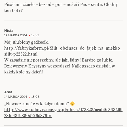
Pisałam i zżarło – bez od – por – ności i Pas – senta. Głodny
ten Łotr?
Nisia
14 MARCA 2014
12:53
Mój ulubiony gadżecik:
http://fabrykaform.pl/Silit_obcinacz_do_jajek_na_miekko_
silit-p22322.html
W zasadzie niepotrzebny, ale jaki fajny! Bardzo go lubię.
Dziewczyny-Krystyny wczorajsze! Najlepszego dzisiaj i w
każdy kolejny dzień!
Asia
14 MARCA 2014
13:06
„Nowoczesność w każdym domu”
http://www.audiovis.nac.gov.pl/obraz/173828/acab9e368499
28fd4819850d276d876b/