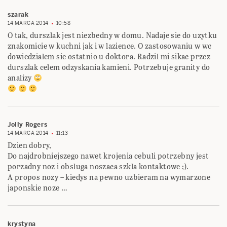
szarak
14 MARCA 2014
10:58
O tak, durszlak jest niezbedny w domu. Nadaje sie do uzytku
znakomicie w kuchni jak i w lazience. O zastosowaniu w wc
dowiedzialem sie ostatnio u doktora. Radzil mi sikac przez
durszlak celem odzyskania kamieni. Potrzebuje granity do
analizy
Jolly Rogers
14 MARCA 2014
11:13
Dzien dobry,
Do najdrobniejszego nawet krojenia cebuli potrzebny jest
porzadny noz i obsluga noszaca szkla kontaktowe ;).
A propos nozy – kiedys na pewno uzbieram na wymarzone
japonskie noze …
krystyna