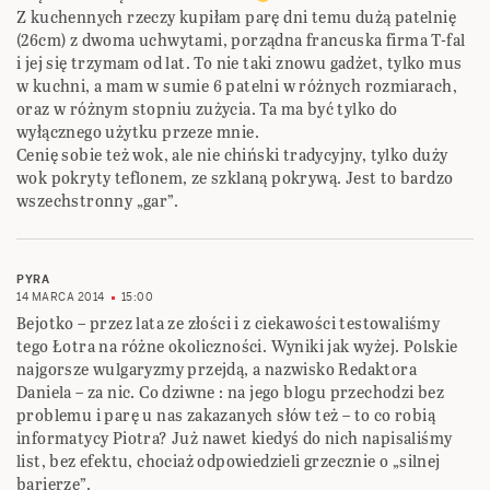
Z kuchennych rzeczy kupiłam parę dni temu dużą patelnię
(26cm) z dwoma uchwytami, porządna francuska firma T-fal
i jej się trzymam od lat. To nie taki znowu gadżet, tylko mus
w kuchni, a mam w sumie 6 patelni w różnych rozmiarach,
oraz w różnym stopniu zużycia. Ta ma być tylko do
wyłącznego użytku przeze mnie.
Cenię sobie też wok, ale nie chiński tradycyjny, tylko duży
wok pokryty teflonem, ze szklaną pokrywą. Jest to bardzo
wszechstronny „gar”.
PYRA
14 MARCA 2014
15:00
Bejotko – przez lata ze złości i z ciekawości testowaliśmy
tego Łotra na różne okoliczności. Wyniki jak wyżej. Polskie
najgorsze wulgaryzmy przejdą, a nazwisko Redaktora
Daniela – za nic. Co dziwne : na jego blogu przechodzi bez
problemu i parę u nas zakazanych słów też – to co robią
informatycy Piotra? Już nawet kiedyś do nich napisaliśmy
list, bez efektu, chociaż odpowiedzieli grzecznie o „silnej
barierze”.