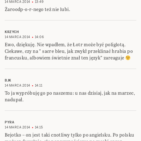
14 MARCA 2014
13:49
Żaroodp-o-r-nego też nie lubi.
KRZYCH
14 MARCA 2014
14:06
Ewo, dziękuję. Nie wpadłem, że Łotr może być poliglotą.
Ciekawe, czy na ” sacre bleu, jak zwykł przeklinać hrabia po
francusku, albowiem świetnie znał ten język” zareaguje
BJK
14 MARCA 2014
14:11
To ja wypróbuję go po naszemu: u nas dzisiaj, jak na marzec,
nadupał.
PYRA
14 MARCA 2014
14:15
Bejotko – on jest taki cnotliwy tylko po angielsku. Po polsku