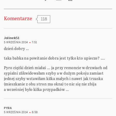
Komentarze
118
Jolinek51
5 WRZEŚNIA 2014
7:51
dzień dobry …
taka babka na powitanie dobra jest tylko kto upiecze? ….
Pyro ciężki dzień miałaś … ja przy remoncie w drzwiach od
sypialni zlikwidowałam szyby a w dużym pokoju zamiast
jednej szyby wstawiłam kilka małych i nawet jak trzaska
(mieszkanie z obu stron ma okna) to nic się nie zbija
a wcześniej było kilka przypadków …
PYRA
5 WRZEŚNIA 2014
8:58