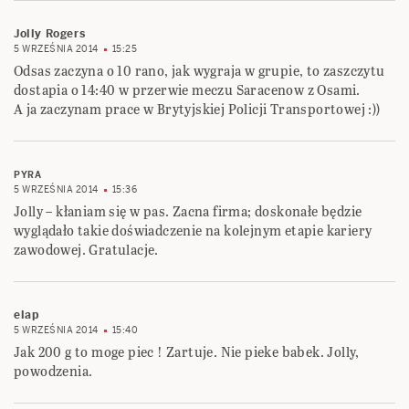
Jolly Rogers
5 WRZEŚNIA 2014
15:25
Odsas zaczyna o 10 rano, jak wygraja w grupie, to zaszczytu
dostapia o 14:40 w przerwie meczu Saracenow z Osami.
A ja zaczynam prace w Brytyjskiej Policji Transportowej :))
PYRA
5 WRZEŚNIA 2014
15:36
Jolly – kłaniam się w pas. Zacna firma; doskonałe będzie
wyglądało takie doświadczenie na kolejnym etapie kariery
zawodowej. Gratulacje.
elap
5 WRZEŚNIA 2014
15:40
Jak 200 g to moge piec ! Zartuje. Nie pieke babek. Jolly,
powodzenia.