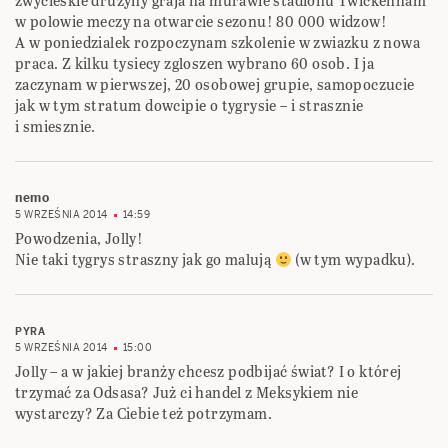
zwycieskie druzyny graja na murawie stadionu Twickenham
w polowie meczy na otwarcie sezonu! 80 000 widzow!
A w poniedzialek rozpoczynam szkolenie w zwiazku z nowa
praca. Z kilku tysiecy zgloszen wybrano 60 osob. I ja
zaczynam w pierwszej, 20 osobowej grupie, samopoczucie
jak w tym stratum dowcipie o tygrysie – i strasznie
i smiesznie.
nemo
5 WRZEŚNIA 2014
14:59
Powodzenia, Jolly!
Nie taki tygrys straszny jak go malują
(w tym wypadku).
PYRA
5 WRZEŚNIA 2014
15:00
Jolly – a w jakiej branży chcesz podbijać świat? I o której
trzymać za Odsasa? Już ci handel z Meksykiem nie
wystarczy? Za Ciebie też potrzymam.