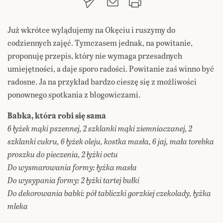
Już wkrótce wylądujemy na Okęciu i ruszymy do
codziennych zajęć. Tymczasem jednak, na powitanie,
proponuję przepis, który nie wymaga przesadnych
umiejętności, a daje sporo radości. Powitanie zaś winno być
radosne. Ja na przykład bardzo cieszę się z możliwości
ponownego spotkania z blogowiczami.
Babka, która robi się sama
6 łyżek mąki pszennej, 2 szklanki mąki ziemniaczanej, 2
szklanki cukru, 6 łyżek oleju, kostka masła, 6 jaj, mała torebka
proszku do pieczenia, 2 łyżki octu
Do wysmarowania formy: łyżka masła
Do wysypania formy: 2 łyżki tartej bułki
Do dekorowania babki: pół tabliczki gorzkiej czekolady, łyżka
mleka