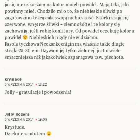
ja się nie uskarżam na kolor moich powideł. Mają taki, jaki
powinny mieć. Chodziło mi o to, że niebieskie śliwki po
zagotowaniu tracą całą swoją niebieskość. Skórki stają się
czerwone, wnętrze śliwki – ciemnożółte i te kolory się
zachowują, jeśli robię konfitury. Od powideł oczekuję koloru
powideł
Niebieskich nigdy nie widziałam.
Fasola tyczkowa Neckarkoenigin ma właśnie takie długie
strąki 25-30 cm. Używam jej tylko zielonej, jest o wiele
smaczniejsza niż jakakolwiek szparagowa tzw. piechota.
krysiade
5 WRZEŚNIA 2014
18:22
Jolly – gratulacje i powodzenia!
Jolly Rogers
5 WRZEŚNIA 2014
19:09
Krysiude,
Dziekuje z salutem