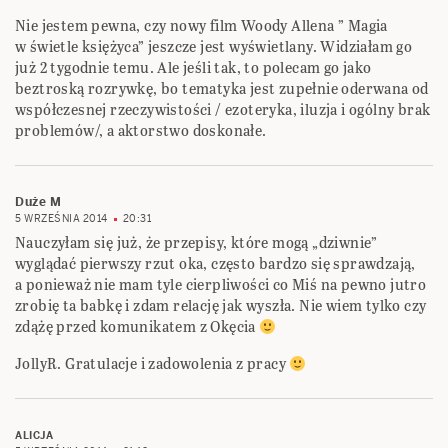
Nie jestem pewna, czy nowy film Woody Allena ” Magia
w świetle księżyca” jeszcze jest wyświetlany. Widziałam go
już 2 tygodnie temu. Ale jeśli tak, to polecam go jako
beztroską rozrywkę, bo tematyka jest zupełnie oderwana od
współczesnej rzeczywistości / ezoteryka, iluzja i ogólny brak
problemów/, a aktorstwo doskonałe.
Duże M
5 WRZEŚNIA 2014
20:31
Nauczyłam się już, że przepisy, które mogą „dziwnie”
wyglądać pierwszy rzut oka, często bardzo się sprawdzają,
a ponieważ nie mam tyle cierpliwości co Miś na pewno jutro
zrobię ta babkę i zdam relację jak wyszła. Nie wiem tylko czy
zdążę przed komunikatem z Okęcia
JollyR. Gratulacje i zadowolenia z pracy
ALICJA