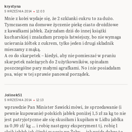
krystyna
5 WRZEŚNIA 2014
12:03
Mnie z kolei wydaje się, że 2 szklanki cukru to za dużo.
Tymczasem na domowe życzenie piekę ciasto drożdżowe
z kawałkami jabłek. Zajrzałam dziś do innej książki
kucharskiej i znalazłam przepis łatwiejszy, bo nie wymaga
ucierania żółtek z cukrem, tylko jeden i drugi składnik
mieszamy z mąką.
A co do skarpetek – kiedyś, aby nie pomieszać w praniu
skarpetek należących do 2 użytkowników, spinałam
poszczególne pary małymi agrafkami. No i nie posiadałam
psa, więc w tej sprawie panował porządek.
Jolinek51
5 WRZEŚNIA 2014
12:13
wprawdzie Pan Minister Sawicki mówi, że sprzedawanie (i
pewnie kupowanie) polskich jabłek poniżej 1,5 zł za kg to nie
jest patryjotyczne ale się skusiłam i kupiłam w Lidlu jabłka
za 0,99 zł/ kg … i robię następny eksperyment tj. robię 1
słoik jabłek jak śliwki w occie wg Żaby … jak wyjdą dobre to