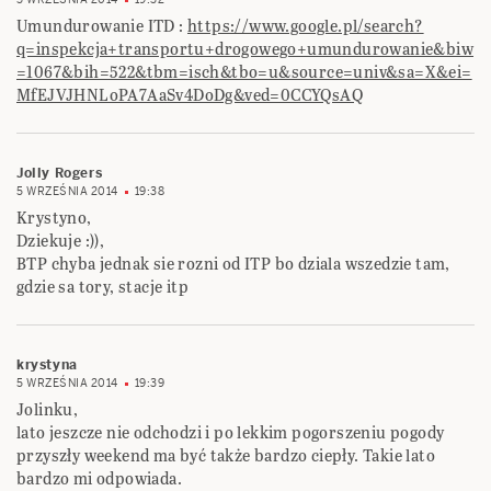
Umundurowanie ITD :
https://www.google.pl/search?
q=inspekcja+transportu+drogowego+umundurowanie&biw
=1067&bih=522&tbm=isch&tbo=u&source=univ&sa=X&ei=
MfEJVJHNLoPA7AaSv4DoDg&ved=0CCYQsAQ
Jolly Rogers
5 WRZEŚNIA 2014
19:38
Krystyno,
Dziekuje :)),
BTP chyba jednak sie rozni od ITP bo dziala wszedzie tam,
gdzie sa tory, stacje itp
krystyna
5 WRZEŚNIA 2014
19:39
Jolinku,
lato jeszcze nie odchodzi i po lekkim pogorszeniu pogody
przyszły weekend ma być także bardzo ciepły. Takie lato
bardzo mi odpowiada.