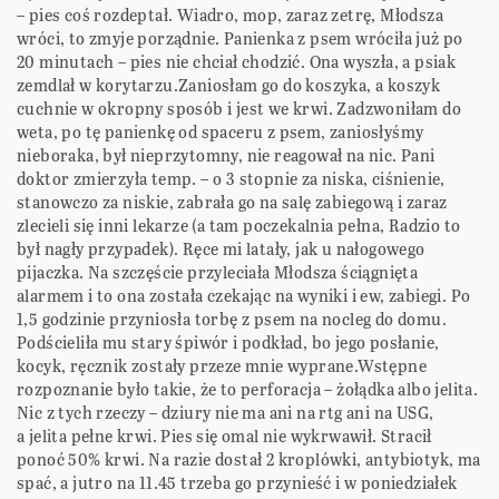
– pies coś rozdeptał. Wiadro, mop, zaraz zetrę, Młodsza
wróci, to zmyje porządnie. Panienka z psem wróciła już po
20 minutach – pies nie chciał chodzić. Ona wyszła, a psiak
zemdlał w korytarzu.Zaniosłam go do koszyka, a koszyk
cuchnie w okropny sposób i jest we krwi. Zadzwoniłam do
weta, po tę panienkę od spaceru z psem, zaniosłyśmy
nieboraka, był nieprzytomny, nie reagował na nic. Pani
doktor zmierzyła temp. – o 3 stopnie za niska, ciśnienie,
stanowczo za niskie, zabrała go na salę zabiegową i zaraz
zlecieli się inni lekarze (a tam poczekalnia pełna, Radzio to
był nagły przypadek). Ręce mi latały, jak u nałogowego
pijaczka. Na szczęście przyleciała Młodsza ściągnięta
alarmem i to ona została czekając na wyniki i ew, zabiegi. Po
1,5 godzinie przyniosła torbę z psem na nocleg do domu.
Podścieliła mu stary śpiwór i podkład, bo jego posłanie,
kocyk, ręcznik zostały przeze mnie wyprane.Wstępne
rozpoznanie było takie, że to perforacja – żołądka albo jelita.
Nic z tych rzeczy – dziury nie ma ani na rtg ani na USG,
a jelita pełne krwi. Pies się omal nie wykrwawił. Stracił
ponoć 50% krwi. Na razie dostał 2 kroplówki, antybiotyk, ma
spać, a jutro na 11.45 trzeba go przynieść i w poniedziałek