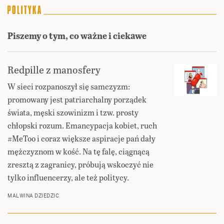
Piszemy o tym, co ważne i ciekawe
Redpille z manosfery
W sieci rozpanoszył się samczyzm:
promowany jest patriarchalny porządek
świata, męski szowinizm i tzw. prosty
chłopski rozum. Emancypacja kobiet, ruch
#MeToo i coraz większe aspiracje pań dały
mężczyznom w kość. Na tę falę, ciągnącą
zresztą z zagranicy, próbują wskoczyć nie
tylko influencerzy, ale też politycy.
MALWINA DZIEDZIC