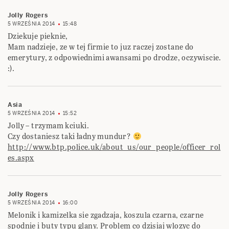
Jolly Rogers
5 WRZEŚNIA 2014
15:48
Dziekuje pieknie,
Mam nadzieje, ze w tej firmie to juz raczej zostane do
emerytury, z odpowiednimi awansami po drodze, oczywiscie.
:).
Asia
5 WRZEŚNIA 2014
15:52
Jolly – trzymam kciuki.
Czy dostaniesz taki ładny mundur?
http://www.btp.police.uk/about_us/our_people/officer_rol
es.aspx
Jolly Rogers
5 WRZEŚNIA 2014
16:00
Melonik i kamizelka sie zgadzaja, koszula czarna, czarne
spodnie i buty typu glany. Problem co dzisiaj wlozyc do