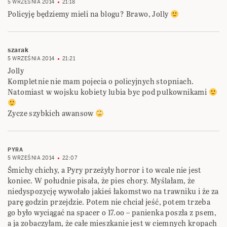
5 WRZEŚNIA 2014
21:18
Policyję będziemy mieli na blogu? Brawo, Jolly
szarak
5 WRZEŚNIA 2014
21:21
Jolly
Kompletnie nie mam pojecia o policyjnych stopniach.
Natomiast w wojsku kobiety lubia byc pod pulkownikami
Zycze szybkich awansow
PYRA
5 WRZEŚNIA 2014
22:07
Śmichy chichy, a Pyry przeżyły horror i to wcale nie jest
koniec. W południe pisała, że pies chory. Myślałam, że
niedyspozycję wywołało jakieś łakomstwo na trawniku i że za
parę godzin przejdzie. Potem nie chciał jeść, potem trzeba
go było wyciągać na spacer o 17.oo – panienka poszła z psem,
a ja zobaczyłam, że całe mieszkanie jest w ciemnych kropach