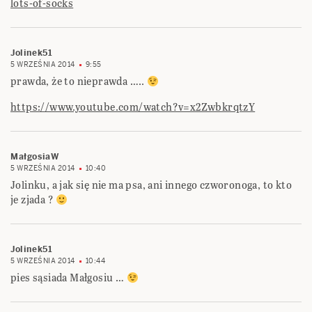
lots-of-socks
Jolinek51
5 WRZEŚNIA 2014
9:55
prawda, że to nieprawda …..
https://www.youtube.com/watch?v=x2ZwbkrqtzY
MałgosiaW
5 WRZEŚNIA 2014
10:40
Jolinku, a jak się nie ma psa, ani innego czworonoga, to kto
je zjada ?
Jolinek51
5 WRZEŚNIA 2014
10:44
pies sąsiada Małgosiu …