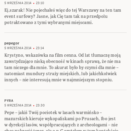
5 WRZEŚNIA 2014
23:10
Ej,szarak! Nie pojechałeś więc do tej Warszawy na ten tam
event surfowy? Jasne, jak Cię tam tak na przedpolu
potraktowano z tymi wybranymi miejscami.
pepegor
5 WRZEŚNIA 2014
23:14
Krystyno, wskazówka na film cenna. Od lat tłumaczę moją
zawstydzająco niską obecność w kinach sprawą, że nie ma
tam niczego dla mnie. To akurat było by czymś dla mnie –
natomiast mundury straży miejskich, lub jakichkolwiek
innych – nie interesują mnie w najmniejszym stopniu.
PYRA
5 WRZEŚNIA 2014
23:30
Pepe – jakiś Twój pociotek w lasach warmińsko –
mazurskich kieruje wykopaliskami po Prusach, lbo jest
w dyrekcji lasów, współpracujących z archeologami – nie
chcę pokręcić teraz, ale o p.G czytałam w tym kontekście