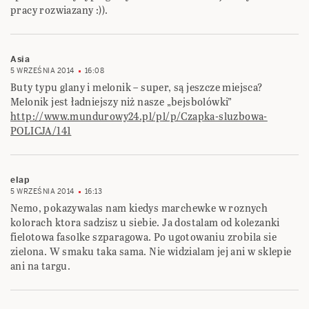
pracy rozwiazany :)).
Asia
5 WRZEŚNIA 2014
16:08
Buty typu glany i melonik – super, są jeszcze miejsca?
Melonik jest ładniejszy niż nasze „bejsbolówki”
http://www.mundurowy24.pl/pl/p/Czapka-sluzbowa-
POLICJA/141
elap
5 WRZEŚNIA 2014
16:13
Nemo, pokazywalas nam kiedys marchewke w roznych
kolorach ktora sadzisz u siebie. Ja dostalam od kolezanki
fielotowa fasolke szparagowa. Po ugotowaniu zrobila sie
zielona. W smaku taka sama. Nie widzialam jej ani w sklepie
ani na targu.