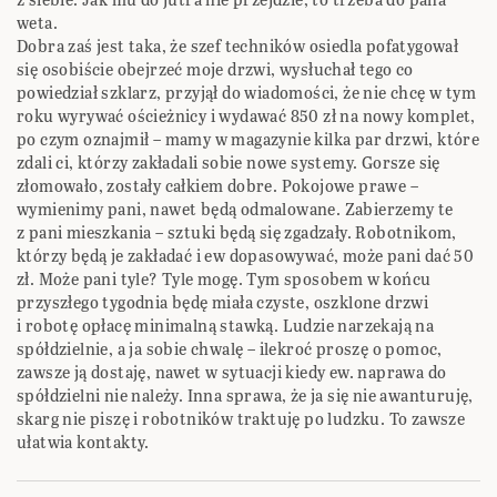
weta.
Dobra zaś jest taka, że szef techników osiedla pofatygował
się osobiście obejrzeć moje drzwi, wysłuchał tego co
powiedział szklarz, przyjął do wiadomości, że nie chcę w tym
roku wyrywać ościeżnicy i wydawać 850 zł na nowy komplet,
po czym oznajmił – mamy w magazynie kilka par drzwi, które
zdali ci, którzy zakładali sobie nowe systemy. Gorsze się
złomowało, zostały całkiem dobre. Pokojowe prawe –
wymienimy pani, nawet będą odmalowane. Zabierzemy te
z pani mieszkania – sztuki będą się zgadzały. Robotnikom,
którzy będą je zakładać i ew dopasowywać, może pani dać 50
zł. Może pani tyle? Tyle mogę. Tym sposobem w końcu
przyszłego tygodnia będę miała czyste, oszklone drzwi
i robotę opłacę minimalną stawką. Ludzie narzekają na
spółdzielnie, a ja sobie chwalę – ilekroć proszę o pomoc,
zawsze ją dostaję, nawet w sytuacji kiedy ew. naprawa do
spółdzielni nie należy. Inna sprawa, że ja się nie awanturuję,
skarg nie piszę i robotników traktuję po ludzku. To zawsze
ułatwia kontakty.