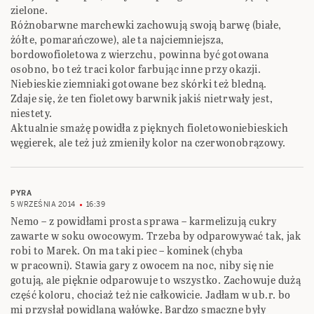
zielone.
Różnobarwne marchewki zachowują swoją barwę (białe,
żółte, pomarańczowe), ale ta najciemniejsza,
bordowofioletowa z wierzchu, powinna być gotowana
osobno, bo też traci kolor farbując inne przy okazji.
Niebieskie ziemniaki gotowane bez skórki też bledną.
Zdaje się, że ten fioletowy barwnik jakiś nietrwały jest,
niestety.
Aktualnie smażę powidła z pięknych fioletowoniebieskich
węgierek, ale też już zmieniły kolor na czerwonobrązowy.
PYRA
5 WRZEŚNIA 2014
16:39
Nemo – z powidłami prosta sprawa – karmelizują cukry
zawarte w soku owocowym. Trzeba by odparowywać tak, jak
robi to Marek. On ma taki piec – kominek (chyba
w pracowni). Stawia gary z owocem na noc, niby się nie
gotują, ale pięknie odparowuje to wszystko. Zachowuje dużą
część koloru, chociaż też nie całkowicie. Jadłam w ub.r. bo
mi przysłał powidlaną wałówkę. Bardzo smaczne były