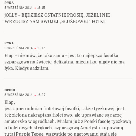
PYRA
5 WRZEŚNIA 2014
16:15
jOLLY – BĘDZIESZ OSTATNIE PROSIĘ, JEŻELI NIE
WRZUCISZ NAM SWOJEJ „SŁUŻBOWEJ” FOTKI
PYRA
5 WRZEŚNIA 2014
16:17
Elap – nie mów, że taka sama – jest to najlepsza fasolka
szparagowa na świecie; delikatna, mięciutka, nigdy nie ma
łyka. Kiedyś sadziłam.
nemo
5 WRZEŚNIA 2014
16:27
Elap,
jest sporo odmian fioletowej fasolki, także tyczkowej, jest
też zielona nakrapiana fioletowo, ale uprawiane są raczej
amatorsko w ogródkach. Miałam już z Polski fasolę tyczkową
o fioletowych strąkach, szparagową Ametyst i kupowaną
tutaj Purple Tepee, wszystkie po ugotowaniu stają się