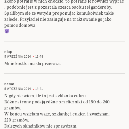
skoro potrafie w nich chodzic, to potrafie je rowniez wyprac
, podobnie jest z pozostala czesca osobistej garderoby.
Spalilbym sie ze wstydu proponujac komukolwiek takie
zajecie. Przyjaciel nie zasluguje na traktowanie go jako
pomoc domowa.
elap
5 WRZEŚNIA 2014
13:49
Mnie kostka masla przeraza.
nemo
5 WRZEŚNIA 2014
14:41
Nigdy nie wiem, ile to jest szklanka cukru.
Różne strony podają różne przeliczniki od 180 do 240
gramów.
W końcu wzięłam wagę, szklankę i cukier, i zważyłam.
220 gramów.
Dalszych składników nie sprawdzam.