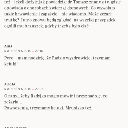
też – jeżeli dożyje,jak powiedział dr Tomasz znany z tv, gdzie
opowiada o chorobach zwierząt domowych. Co wywołało
takie krwawienie i zapaście – nie wiadomo. Może zeżarł
trutkę? Jutro znowu będą zglądać, na wszelki przypadek
ogolili mu brzuszek, gdyby trzeba było ciąć.
Asia
5 WRZEŚNIA 2014
22:16
Pyro – mam nadzieję, że Radzio wyzdrowieje, trzymam
kciuki!
ALICJA
5 WRZEŚNIA 2014
22:23
O rany…żeby Radyjko mogło mówić i przyznać się, co
zeżarło…
Powodzenia, trzymamy kciuki, Mrusisko też.