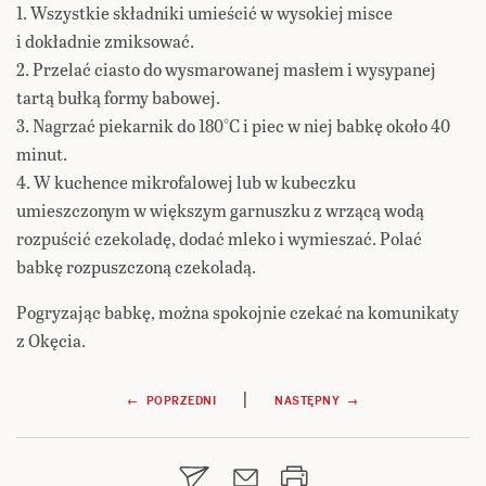
1. Wszystkie składniki umieścić w wysokiej misce
i dokładnie zmiksować.
2. Przelać ciasto do wysmarowanej masłem i wysypanej
tartą bułką formy babowej.
3. Nagrzać piekarnik do 180°C i piec w niej babkę około 40
minut.
4. W kuchence mikrofalowej lub w kubeczku
umieszczonym w większym garnuszku z wrzącą wodą
rozpuścić czekoladę, dodać mleko i wymieszać. Polać
babkę rozpuszczoną czekoladą.
Pogryzając babkę, można spokojnie czekać na komunikaty
z Okęcia.
Nawigacja
|
← POPRZEDNI
NASTĘPNY →
wpisu