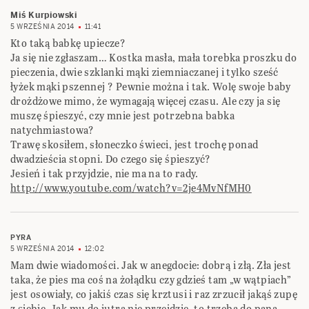
Miś Kurpiowski
5 WRZEŚNIA 2014
11:41
Kto taką babkę upiecze?
Ja się nie zgłaszam… Kostka masła, mała torebka proszku do
pieczenia, dwie szklanki mąki ziemniaczanej i tylko sześć
łyżek mąki pszennej ? Pewnie można i tak. Wolę swoje baby
drożdżowe mimo, że wymagają więcej czasu. Ale czy ja się
muszę śpieszyć, czy mnie jest potrzebna babka
natychmiastowa?
Trawę skosiłem, słoneczko świeci, jest trochę ponad
dwadzieścia stopni. Do czego się śpieszyć?
Jesień i tak przyjdzie, nie ma na to rady.
http://www.youtube.com/watch?v=2je4MvNfMH0
PYRA
5 WRZEŚNIA 2014
12:02
Mam dwie wiadomości. Jak w anegdocie: dobrą i złą. Zła jest
taka, że pies ma coś na żołądku czy gdzieś tam „w wątpiach”
jest osowiały, co jakiś czas się krztusi i raz zrzucił jakąś zupę
z siebie. Jak mu do jutra nie przejdzie, to trzeba do pana