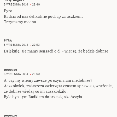
Jolly Rogers
5 WRZEŚNIA 2014
22:40
Pyro,
Radzia od nas delikatnie podrap za uszkiem.
Trzymamy mocno.
PYRA
5 WRZEŚNIA 2014
22:53
Dziękuję, ale mamy sensacji c.d. – wierzę, że będzie dobrze
pepegor
5 WRZEŚNIA 2014
23:08
A, czy my wiemy zawsze po czym nam niedobrze?
Aczkolwiek, zwłaszcza zwierzęta czasem sprawiają wrażenie,
że dobrze wiedzą co im zaszkodziło.
Byle by z tym Radkiem dobrze się skończyło!
pepegor