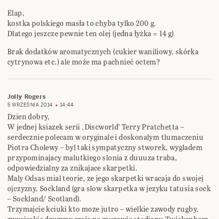
Elap,
kostka polskiego masła to chyba tylko 200 g.
Dlatego jeszcze pewnie ten olej (jedna łyżka = 14 g)
Brak dodatków aromatycznych (cukier waniliowy, skórka
cytrynowa etc.) ale może ma pachnieć octem?
Jolly Rogers
5 WRZEŚNIA 2014
14:44
Dzien dobry,
W jednej ksiazek serii ‚Discworld’ Terry Pratchetta –
serdecznie polecam w oryginale i doskonalym tlumaczeniu
Piotra Cholewy – byl taki sympatyczny stworek, wygladem
przypominajacy malutkiego slonia z duuuza traba,
odpowiedzialny za znikajace skarpetki.
Maly Odsas mial teorie, ze jego skarpetki wracaja do swojej
ojczyzny, Sockland (gra slow skarpetka w jezyku tatusia sock
– Sockland/ Scotland).
Trzymajcie kciuki kto moze jutro – wielkie zawody rugby,