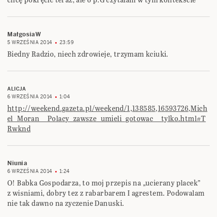
MałgosiaW
5 WRZEŚNIA 2014
23:59
Biedny Radzio, niech zdrowieje, trzymam kciuki.
ALICJA
6 WRZEŚNIA 2014
1:04
http://weekend.gazeta.pl/weekend/1,138585,16593726,Mich
el_Moran__Polacy_zawsze_umieli_gotowac__tylko.html#T
Rwknd
Niunia
6 WRZEŚNIA 2014
1:24
O! Babka Gospodarza, to moj przepis na „ucierany placek”
z wisniami, dobry tez z rabarbarem I agrestem. Podowalam
nie tak dawno na zyczenie Danuski.