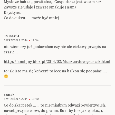
Mysle ze babka ,,powitalna,, Gospodarza jest w sam raz.
Zawsze się udaje i zawsze smakuje ( nam)
Krystyno.
Co do cukru……może być mniej.
Jolinek51
5 WRZEŚNIA 2014
12:34
nie wiem czy już podawałam czy nie ale ciekawy przepis na
czasie ….
http://familijny.blox.pl/2014/02/Musztarda-z-gruszek.html
to jak lato ma się kończyć to lecę na balkon się poopalać ….
szarak
5 WRZEŚNIA 2014
12:40
Co do skarpetek …… to nie mialbym odwagi powierzyc ich,
nawet przyjacielowi, do prania. Bo niby to z jakiej okazji,