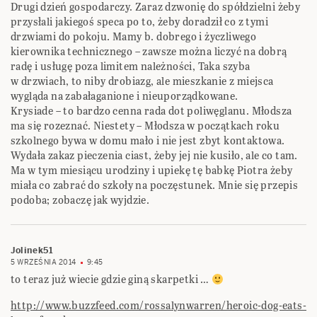
Drugi dzień gospodarczy. Zaraz dzwonię do spółdzielni żeby
przysłali jakiegoś speca po to, żeby doradził co z tymi
drzwiami do pokoju. Mamy b. dobrego i życzliwego
kierownika technicznego – zawsze można liczyć na dobrą
radę i usługę poza limitem należności, Taka szyba
w drzwiach, to niby drobiazg, ale mieszkanie z miejsca
wygląda na zabałaganione i nieuporządkowane.
Krysiade – to bardzo cenna rada dot poliwęglanu. Młodsza
ma się rozeznać. Niestety – Młodsza w początkach roku
szkolnego bywa w domu mało i nie jest zbyt kontaktowa.
Wydała zakaz pieczenia ciast, żeby jej nie kusiło, ale co tam.
Ma w tym miesiącu urodziny i upiekę tę babkę Piotra żeby
miała co zabrać do szkoły na poczęstunek. Mnie się przepis
podoba; zobaczę jak wyjdzie.
Jolinek51
5 WRZEŚNIA 2014
9:45
to teraz już wiecie gdzie giną skarpetki …
http://www.buzzfeed.com/rossalynwarren/heroic-dog-eats-