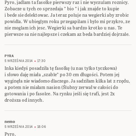
Pyro, jadlam ta fasolke pierwszy raz i nie wyczulam roznicy.
Zobacze u tych co sprzedaja ” bio ” i jak znajde to kupie
i bede sie delektowac. Ja teraz poluje na wegierki aby zrobic
powidla. W ubieglym roku przegapilam i bylo mi przykro, ze
nie moglam ich jesc. Wegierki sa bardzo krotko u nas. Te
pierwsze sa nie najlepsze i czekam az beda bardziej dojrzale.
PYRA
5 WRZEŚNIA 2014
17:30
Inka kiedyś posadziła tę fasolkę (u nas tylko tyczkowa)
i słowo daję miała „szable” po 30 cm długości. Potem jej
wyginęła nie wiadomo dlaczego. Ja sadziłam kilka lat z rzędu,
a potem nie miałam nasion (Ślubny zerwał w całości do
gotowania i po fasolce. Na rynku jeśli się trafi, jest 2x
droższa od innych.
nemo
5 WRZEŚNIA 2014
18:06
Pyro,