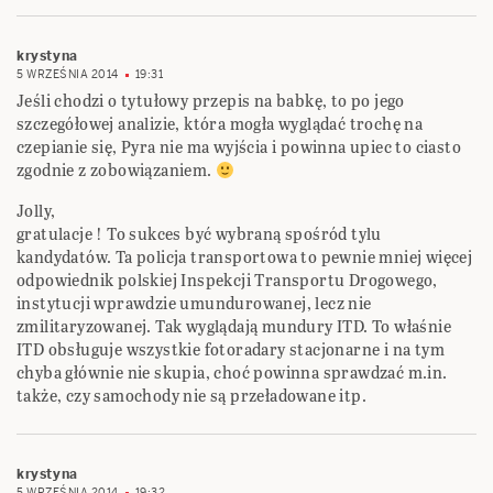
krystyna
5 WRZEŚNIA 2014
19:31
Jeśli chodzi o tytułowy przepis na babkę, to po jego
szczegółowej analizie, która mogła wyglądać trochę na
czepianie się, Pyra nie ma wyjścia i powinna upiec to ciasto
zgodnie z zobowiązaniem.
Jolly,
gratulacje ! To sukces być wybraną spośród tylu
kandydatów. Ta policja transportowa to pewnie mniej więcej
odpowiednik polskiej Inspekcji Transportu Drogowego,
instytucji wprawdzie umundurowanej, lecz nie
zmilitaryzowanej. Tak wyglądają mundury ITD. To właśnie
ITD obsługuje wszystkie fotoradary stacjonarne i na tym
chyba głównie nie skupia, choć powinna sprawdzać m.in.
także, czy samochody nie są przeładowane itp.
krystyna
5 WRZEŚNIA 2014
19:32