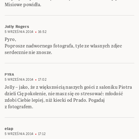
Misiowe powidła.
Jolly Rogers
5 WRZEŚNIA 2014
16:52
Pyro,
Poprosze nadwornego fotografa, tyle ze wlasnych zdjec
serdecznie nie znosze.
PYRA
5 WRZEŚNIA 2014
17:02
Jolly – jako, że z większością naszych gości z saloniku Piotra
dzieli Cię pokolenie, nie masz się co stresować: młodość
zdobi Ciebie lepiej, niż kiecki od Prado. Pogadaj
z fotografem.
elap
5 WRZEŚNIA 2014
17:12