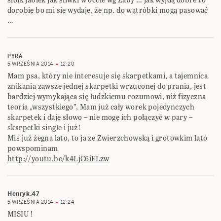
dorobię bo mi się wydaje, że np. do wątróbki mogą pasować
…
PYRA
5 WRZEŚNIA 2014
12:20
Mam psa, który nie interesuje się skarpetkami, a tajemnica
znikania zawsze jednej skarpetki wrzuconej do prania, jest
bardziej wymykająca się ludzkiemu rozumowi, niż fizyczna
teoria „wszystkiego”, Mam już cały worek pojedynczych
skarpetek i daję słowo – nie mogę ich połączyć w pary –
skarpetki single i już!
Miś już żegna lato, to ja ze Zwierzchowską i grotowkim lato
powspominam
http://youtu.be/k4LjC6iFLzw
Henryk.47
5 WRZEŚNIA 2014
12:24
MISIU !