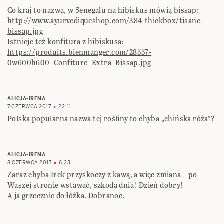
Co kraj to nazwa, w Senegalu na hibiskus mówią bissap:
http://www.ayurvediqueshop.com/384-thickbox/tisane-
bissap.jpg
Istnieje też konfitura z hibiskusa:
https://produits.bienmanger.com/28557-
0w600h600_Confiture_Extra_Bissap.jpg
ALICJA-IRENA
7 CZERWCA 2017
22:11
Polska popularna nazwa tej rośliny to chyba „chińska róża”?
ALICJA-IRENA
8 CZERWCA 2017
6:23
Zaraz chyba Irek przyskoczy z kawą, a więc zmiana – po
Waszej stronie wstawać, szkoda dnia! Dzień dobry!
A ja grzecznie do łóżka. Dobranoc.