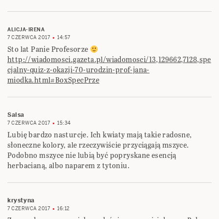
ALICJA-IRENA
7 CZERWCA 2017
14:57
Sto lat Panie Profesorze
http://wiadomosci.gazeta.pl/wiadomosci/13,129662,7128,spe
cjalny-quiz-z-okazji-70-urodzin-prof-jana-
miodka.html#BoxSpecPrze
Salsa
7 CZERWCA 2017
15:34
Lubię bardzo nasturcje. Ich kwiaty mają takie radosne,
słoneczne kolory, ale rzeczywiście przyciągają mszyce.
Podobno mszyce nie lubią być popryskane esencją
herbacianą, albo naparem z tytoniu.
krystyna
7 CZERWCA 2017
16:12