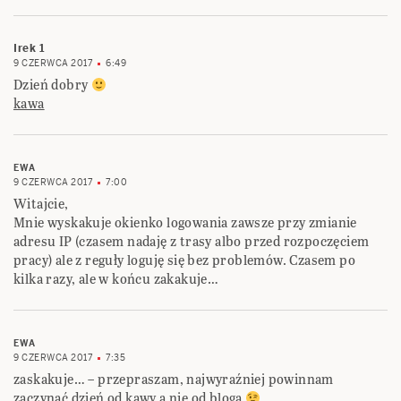
Irek 1
9 CZERWCA 2017
6:49
Dzień dobry
kawa
EWA
9 CZERWCA 2017
7:00
Witajcie,
Mnie wyskakuje okienko logowania zawsze przy zmianie
adresu IP (czasem nadaję z trasy albo przed rozpoczęciem
pracy) ale z reguły loguję się bez problemów. Czasem po
kilka razy, ale w końcu zakakuje…
EWA
9 CZERWCA 2017
7:35
zaskakuje… – przepraszam, najwyraźniej powinnam
zaczynać dzień od kawy a nie od bloga