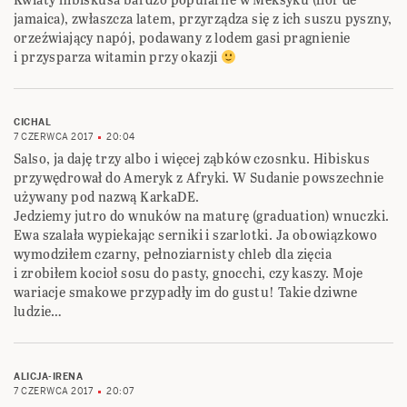
jamaica), zwłaszcza latem, przyrządza się z ich suszu pyszny,
orzeźwiający napój, podawany z lodem gasi pragnienie
i przysparza witamin przy okazji
CICHAL
7 CZERWCA 2017
20:04
Salso, ja daję trzy albo i więcej ząbków czosnku. Hibiskus
przywędrował do Ameryk z Afryki. W Sudanie powszechnie
używany pod nazwą KarkaDE.
Jedziemy jutro do wnuków na maturę (graduation) wnuczki.
Ewa szalała wypiekając serniki i szarlotki. Ja obowiązkowo
wymodziłem czarny, pełnoziarnisty chleb dla zięcia
i zrobiłem kocioł sosu do pasty, gnocchi, czy kaszy. Moje
wariacje smakowe przypadły im do gustu! Takie dziwne
ludzie…
ALICJA-IRENA
7 CZERWCA 2017
20:07