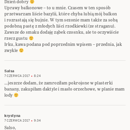
Dzień dobry
Uprawy balkonowe – to u mnie. Czasem w ten sposób
przetwarzam liście bazylii, które chyba lubią mój balkon
i rozrastają się bujnie. W tym sezonie mam także za sobą
podobną pastę z młodych liści rzodkiewki (ze straganu).
Zawsze do smaku dodaję ząbek czosnku, ale to oczywiście
rzecz gustu
Irku, kawa podana pod poprzednim wpisem – przednia, jak
zwykle
Salsa
7 CZERWCA 2017
8:24
…jeszcze dodam, że zamroziłam pokrojone w plasterki
banany, zakupiłam daktyle i masło orzechowe, w planie mam
lody
krystyna
7 CZERWCA 2017
9:34
Salso,