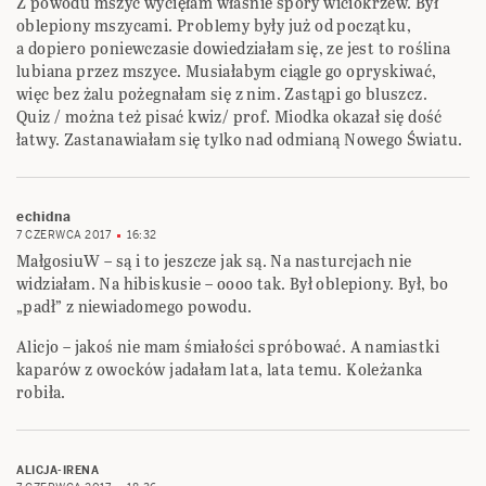
Z powodu mszyc wycięłam właśnie spory wiciokrzew. Był
oblepiony mszycami. Problemy były już od początku,
a dopiero poniewczasie dowiedziałam się, ze jest to roślina
lubiana przez mszyce. Musiałabym ciągle go opryskiwać,
więc bez żalu pożegnałam się z nim. Zastąpi go bluszcz.
Quiz / można też pisać kwiz/ prof. Miodka okazał się dość
łatwy. Zastanawiałam się tylko nad odmianą Nowego Światu.
echidna
7 CZERWCA 2017
16:32
MałgosiuW – są i to jeszcze jak są. Na nasturcjach nie
widziałam. Na hibiskusie – oooo tak. Był oblepiony. Był, bo
„padł” z niewiadomego powodu.
Alicjo – jakoś nie mam śmiałości spróbować. A namiastki
kaparów z owocków jadałam lata, lata temu. Koleżanka
robiła.
ALICJA-IRENA