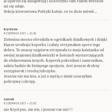
ja uparcie się zalogowuję i za którymś tam razem wreszcie
mi się udaje.
Sekcja internetowa Polityki kuleje, co tu dużo mówić…
krystyna
8 CZERWCA 2017
21:42
Zielenina mocno obrodziła w ogródkach działkowych i dzięki
klęsce urodzaju koperku i sałaty otrzymałam sporo tego
dobra. To znaczy najpierw otrzymała to moja koleżanka od
swojej znajomej działkowiczki w ilościach wystarczających
do obdarowania innych. Koperek pokroiłam i zamroziłam,
sałata będzie do bieżącego spożycia. Jest jeszcze drobny
szczypiorek i trochę lubczyku.
Jeszcze nie ma lata, a już z myślą o zimie ususzyłam
pokrzywę i skrzyp.
szarak
8 CZERWCA 2017
21:52
nie Krystyno, nie nie, i jeszcze raz nie!!!