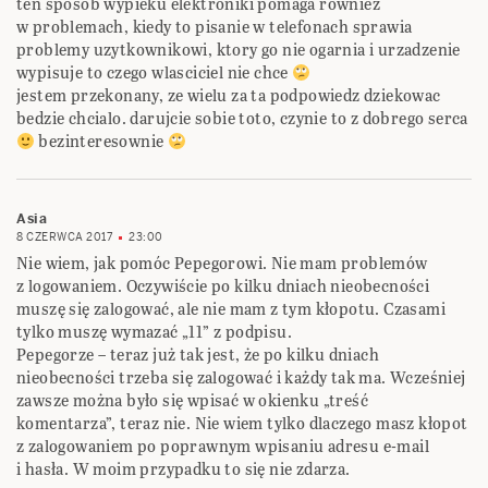
ten sposob wypieku elektroniki pomaga rowniez
w problemach, kiedy to pisanie w telefonach sprawia
problemy uzytkownikowi, ktory go nie ogarnia i urzadzenie
wypisuje to czego wlasciciel nie chce
jestem przekonany, ze wielu za ta podpowiedz dziekowac
bedzie chcialo. darujcie sobie toto, czynie to z dobrego serca
bezinteresownie
Asia
8 CZERWCA 2017
23:00
Nie wiem, jak pomóc Pepegorowi. Nie mam problemów
z logowaniem. Oczywiście po kilku dniach nieobecności
muszę się zalogować, ale nie mam z tym kłopotu. Czasami
tylko muszę wymazać „11” z podpisu.
Pepegorze – teraz już tak jest, że po kilku dniach
nieobecności trzeba się zalogować i każdy tak ma. Wcześniej
zawsze można było się wpisać w okienku „treść
komentarza”, teraz nie. Nie wiem tylko dlaczego masz kłopot
z zalogowaniem po poprawnym wpisaniu adresu e-mail
i hasła. W moim przypadku to się nie zdarza.