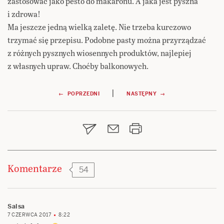
zastosować jako pesto do makaronu. A jaka jest pyszna
i zdrowa!
Ma jeszcze jedną wielką zaletę. Nie trzeba kurczowo
trzymać się przepisu. Podobne pasty można przyrządzać
z różnych pysznych wiosennych produktów, najlepiej
z własnych upraw. Choćby balkonowych.
Nawigacja
|
← POPRZEDNI
NASTĘPNY →
wpisu
Komentarze
54
Salsa
7 CZERWCA 2017
8:22