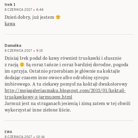
Irek 1
8 CZERWCA 2017
6:46
Dzień dobry, już jestem
kawa
Danuśka
8 CZERWCA 2017
9:15
Dzisiaj Irek podał do kawy również truskawki i słusznie
z racją
Są coraz tańsze i coraz bardziej dorodne, pogoda
im sprzyja. Ostatnio przerabiam je głównie na koktajle
dodając czasem inne owoce albo odrobinę syropu
imbirowego. A tu ciekawy pomysł na koktajl dwukolorowy
http://mojagaleriasmaku.blogspot.com/2015/01/koktajl-
truskawkowy-z-jarmuzem.html
Jarmuż jest na straganach jesienią i zimą zatem w tej chwili
wykorzystać inne zielone liście.
EWA
8 CZERWCA 2017
10:14