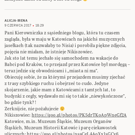
ALICJA-IRENA
9 CZERWCA 2017
18:29
Pani Kierowniczka z sąsiedniego blogu, która tu czasem
zagląda, była w maju w Katowicach na jakichś muzycznych
jasełkach (tak nazwałaby to Nisia) i porobiła piękne zdjęcia,
pojęcia nie miałam, że istnieje Nikiszowiec.
Jak sto lat temu jechało się samochodem na wakacje do
Babci pod Kraków, to przejazd przez Katowice był mordęgą –
teraz jedzie się obwodnicami i „miasta ni ma”.
Obiecuję sobie, że za którymś przejazdem musimy zjechać
z trasy szybkiego ruchu i obejrzeć to cudo. Jedyne
skojarzenie, jakie mam z Katowicami z tamtych lat, to
budynki z cegły, wydawało mi się to takie „niewykończone”,
bo gdzie tynk?!
Zerknijcie, nie pożałujecie
Nikiszowiec:
https://goo.gl/photos/PK5drTKoApWneGf2A
Katowice, m.in. Muzeum Śląskie, Muzeum Organów
Śląskich, Muzeum Historii Katowic i parę ciekawostek
ulicznych:
https://goo.gl/photos/psaCeL4AoXx1sGCy6