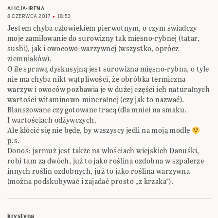
ALICJA-IRENA
8 CZERWCA 2017
18:53
Jestem chyba człowiekiem pierwotnym, o czym świadczy
moje zamiłowanie do surowizny tak mięsno-rybnej (tatar,
sushi), jak i owocowo-warzywnej (wszystko, oprócz
ziemniaków).
O ile sprawą dyskusyjną jest surowizna mięsno-rybna, o tyle
nie ma chyba nikt wątpliwości, że obróbka termiczna
warzyw i owoców pozbawia je w dużej części ich naturalnych
wartości witaminowo-mineralnej (czy jak to nazwać).
Blanszowane czy gotowane tracą (dla mnie) na smaku.
I wartościach odżywczych.
Ale kłócić się nie będę, by waszyscy jedli na moją modłę
p.s.
Donos: jarmuż jest także na włościach wiejskich Danuśki,
robi tam za dwóch, już to jako roślina ozdobna w szpalerze
innych roślin ozdobnych, już to jako roślina warzywna
(można podskubywać i zajadać prosto „z krzaka”).
krystyna