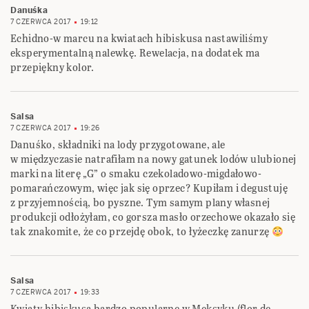
Danuśka
7 CZERWCA 2017
19:12
Echidno-w marcu na kwiatach hibiskusa nastawiliśmy
eksperymentalną nalewkę. Rewelacja, na dodatek ma
przepiękny kolor.
Salsa
7 CZERWCA 2017
19:26
Danuśko, składniki na lody przygotowane, ale
w międzyczasie natrafiłam na nowy gatunek lodów ulubionej
marki na literę „G” o smaku czekoladowo-migdałowo-
pomarańczowym, więc jak się oprzec? Kupiłam i degustuję
z przyjemnością, bo pyszne. Tym samym plany własnej
produkcji odłożyłam, co gorsza masło orzechowe okazało się
tak znakomite, że co przejdę obok, to łyżeczkę zanurzę
Salsa
7 CZERWCA 2017
19:33
Kwiaty hibiskusa bardzo popularne w Meksyku (flor de