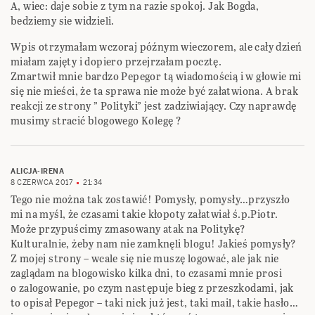
A, wiec: daje sobie z tym na razie spokoj. Jak Bogda,
bedziemy sie widzieli.
Wpis otrzymałam wczoraj późnym wieczorem, ale cały dzień
miałam zajęty i dopiero przejrzałam pocztę.
Zmartwił mnie bardzo Pepegor tą wiadomością i w głowie mi
się nie mieści, że ta sprawa nie może być załatwiona. A brak
reakcji ze strony ” Polityki” jest zadziwiający. Czy naprawdę
musimy stracić blogowego Kolegę ?
ALICJA-IRENA
8 CZERWCA 2017
21:34
Tego nie można tak zostawić! Pomysły, pomysły…przyszło
mi na myśl, że czasami takie kłopoty załatwiał ś.p.Piotr.
Może przypuścimy zmasowany atak na Politykę?
Kulturalnie, żeby nam nie zamknęli blogu! Jakieś pomysły?
Z mojej strony – wcale się nie muszę logować, ale jak nie
zaglądam na blogowisko kilka dni, to czasami mnie prosi
o zalogowanie, po czym następuje bieg z przeszkodami, jak
to opisał Pepegor – taki nick już jest, taki mail, takie hasło…