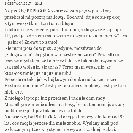
8 CZERWCA 2017
21:15
Na prośbę PEPEGORA zamieszczam jego wpis, który
przekazał mi pocztą mailową : Kochani, daje sobie spokoj
z tym wszystkim, tzn tu, na blogu.
Udalo mi sie wreszcie, pare dni temu, zalogowac z laptopa
LP, pod jej adresem mailowym z nowym nickiem: pepe47 i co
– psinco! Znowu to samo!
Nie mam pola do wpisu, a jedynie, mozliwosc do
„zalogowania”. Ja pytam w przestrzen: za co? Prztedtem
jeszcze myslalem, ze to przez fakt, ze tak malo uzywam, ze
tak malo wpisuje, ale teraz? Teraz mam wrazenie, ze
ktos/cos mnie juz tu juz nie lub.i
Procedura taka jak w bajkowym domku na kurzej nozce.
Haslo zapomniane? Jest juz taki adres mailowy, jest juz taki
nick, etc.
Z mojego laptopa juz przedtem i tak nie dam rady.
Musialbym zmienic adres mailowy, bo na ten mam juz staly
meldunek: jest juz taki adres i tak dalej.
Nie wierze, by POLITYKA, ktorej jestem czytelnikemi od 53
lat, cos mogla jeszcze dla mnie zrobic. Wyslany mali pod
wskazanym ptzez Krystyne, nie wywolal zadnej reakcji.