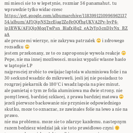
mi miesci sie to w lepetynie, rozmiar 56 panamahut. tu
wprawdzie tylko widac czesc
https://get.google.com/albumarchive/1183991210996962137
54/album/AF1QipNS2zcEjag2ZoFe0QfhgUKVA2Pv-byP4-
jp1RWK/AF1QipMqqTwPsn_Blafxj8q2_eA2yYp3cnD1vNx_RZ
aA
ale prosze mi wierzyc, nie zakrywa patrzalek
i zdrowego
rozsadku
jestem przekonany, ze to co zaproponuje wywola reakcje
Pepe, nie ma innej mozliwosci. musisz wypalic wlasne haslo
w laptopie LP
najprosciej zrobic to owijajac laptola w aluminiowa folie i na
30 seckund wsadzic do mikroweli. jesli jej nie posiadasz to
rozgrzej piekarnik do 180°C i wsadz lapcia na piec minut.
ale pamietaj o tym ze folia aluminiowa ma dwie strony. nie
pomyl lewej, bardziej szklacej, z prawa bardziej matowa
jezeli pierwsze backowanie nie przyniesie odpowiedniego
skutku, moze to oznaczac, ze zawinales folie na lewo a nie na
prawo.
nie ma problemu. moze sie to zdarzyc kazdemu. nastepnym
razem bedziesz wiedzial jak sie toto prawidlowo czyni