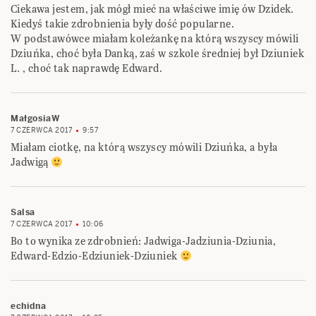
Ciekawa jestem, jak mógł mieć na właściwe imię ów Dzidek.
Kiedyś takie zdrobnienia były dość popularne.
W podstawówce miałam koleżankę na którą wszyscy mówili
Dziuńka, choć była Danką, zaś w szkole średniej był Dziuniek
L. , choć tak naprawdę Edward.
MałgosiaW
7 CZERWCA 2017
9:57
Miałam ciotkę, na którą wszyscy mówili Dziuńka, a była
Jadwigą
Salsa
7 CZERWCA 2017
10:06
Bo to wynika ze zdrobnień: Jadwiga-Jadziunia-Dziunia,
Edward-Edzio-Edziuniek-Dziuniek
echidna