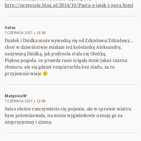
http://przystole.blox.pl/2014/10/Pasta-z-jajek-i-pora.html
Salsa
7 CZERWCA 2017
13:38
Dzidek i Dzidka może wywodzą się od Zdzisława/Zdzisławy…
choć w dzieciństwie miałam też koleżankę Aleksandrę,
nazywaną Dzidką, jak podrosła stała się Oleńką.
Piękna pogoda, co prawda rano ścigała mnie jakaś czarna
chmura, ale się gdzieś rozpierzchła bez śladu, za to
przyjemnie wieje
MałgosiaW
7 CZERWCA 2017
13:58
Salso słońce rzeczywiście się pojawia, ale w sprawie wiatru
bym polemizowała, na moim wygwizdowie uznaję go za
nieprzyjemny i zimny.