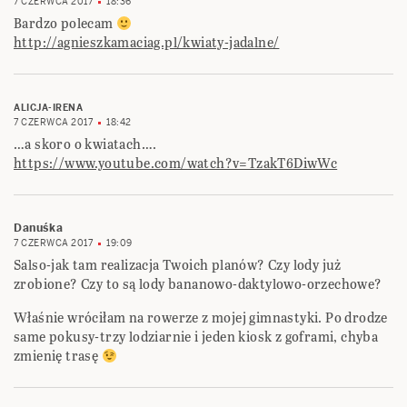
7 CZERWCA 2017
18:36
Bardzo polecam
http://agnieszkamaciag.pl/kwiaty-jadalne/
ALICJA-IRENA
7 CZERWCA 2017
18:42
…a skoro o kwiatach….
https://www.youtube.com/watch?v=TzakT6DiwWc
Danuśka
7 CZERWCA 2017
19:09
Salso-jak tam realizacja Twoich planów? Czy lody już
zrobione? Czy to są lody bananowo-daktylowo-orzechowe?
Właśnie wróciłam na rowerze z mojej gimnastyki. Po drodze
same pokusy-trzy lodziarnie i jeden kiosk z goframi, chyba
zmienię trasę