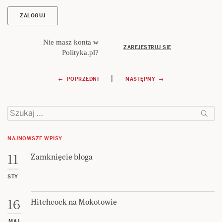
Nie masz konta w
ZAREJESTRUJ SIĘ
Polityka.pl?
Nawigacja
|
← POPRZEDNI
NASTĘPNY →
wpisu
Szukaj:
NAJNOWSZE WPISY
Zamknięcie bloga
11
STY
Hitchcock na Mokotowie
16
MAJ