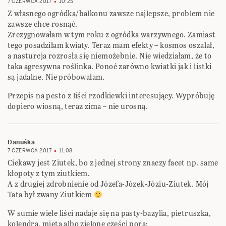
7 CZERWCA 2017
10:25
Z własnego ogródka/balkonu zawsze najlepsze, problem nie
zawsze chce rosnąć.
Zrezygnowałam w tym roku z ogródka warzywnego. Zamiast
tego posadziłam kwiaty. Teraz mam efekty – kosmos oszalał,
a nasturcja rozrosła się niemożebnie. Nie wiedziałam, że to
taka agresywna roślinka. Ponoć zarówno kwiatki jak i listki
są jadalne. Nie próbowałam.
Przepis na pesto z liści rzodkiewki interesujący. Wypróbuję
dopiero wiosną, teraz zima – nie urosną.
Danuśka
7 CZERWCA 2017
11:08
Ciekawy jest Ziutek, bo z jednej strony znaczy facet np. same
kłopoty z tym ziutkiem.
A z drugiej zdrobnienie od Józefa-Józek-Józiu-Ziutek. Mój
Tata był zwany Ziutkiem
W sumie wiele liści nadaje się na pasty-bazylia, pietruszka,
kolendra, mięta albo zielone części pora: