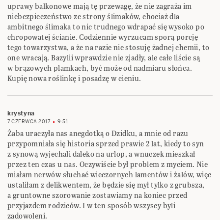
uprawy balkonowe mają tę przewagę, że nie zagraża im
niebezpieczeństwo ze strony ślimaków, chociaż dla
ambitnego ślimaka to nic trudnego wdrapać się wysoko po
chropowatej ścianie. Codziennie wyrzucam sporą porcję
tego towarzystwa, a że na razie nie stosuję żadnej chemii, to
one wracają. Bazylii wprawdzie nie zjadły, ale całe liście są
w brązowych plamkach, być może od nadmiaru słońca.
Kupię nowa roślinkę i posadzę w cieniu.
krystyna
7 CZERWCA 2017
9:51
Żaba uraczyła nas anegdotką o Dzidku, a mnie od razu
przypomniała się historia sprzed prawie 2 lat, kiedy to syn
z synową wyjechali daleko na urlop, a wnuczek mieszkał
przez ten czas u nas. Oczywiście był problem z myciem. Nie
miałam nerwów słuchać wieczornych lamentów i żalów, więc
ustaliłam z delikwentem, że będzie się mył tylko z grubsza,
a gruntowne szorowanie zostawiamy na koniec przed
przyjazdem rodziców. I w ten sposób wszyscy byli
zadowoleni.