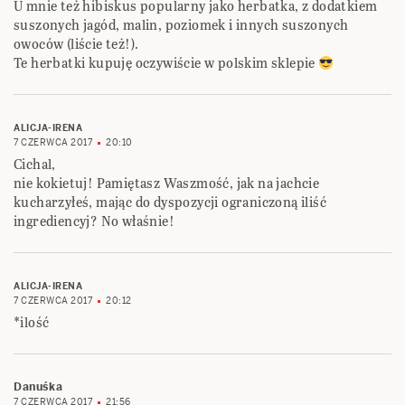
U mnie też hibiskus popularny jako herbatka, z dodatkiem
suszonych jagód, malin, poziomek i innych suszonych
owoców (liście też!).
Te herbatki kupuję oczywiście w polskim sklepie
ALICJA-IRENA
7 CZERWCA 2017
20:10
Cichal,
nie kokietuj! Pamiętasz Waszmość, jak na jachcie
kucharzyłeś, mając do dyspozycji ograniczoną iliść
ingrediencyj? No właśnie!
ALICJA-IRENA
7 CZERWCA 2017
20:12
*ilość
Danuśka
7 CZERWCA 2017
21:56