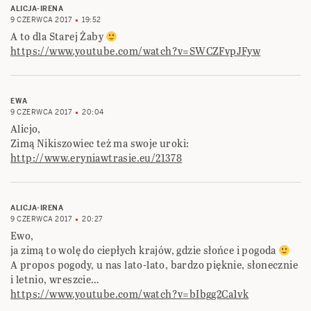
ALICJA-IRENA
9 CZERWCA 2017
19:52
A to dla Starej Żaby
https://www.youtube.com/watch?v=SWCZFvpJFyw
EWA
9 CZERWCA 2017
20:04
Alicjo,
Zimą Nikiszowiec też ma swoje uroki:
http://www.eryniawtrasie.eu/21378
ALICJA-IRENA
9 CZERWCA 2017
20:27
Ewo,
ja zimą to wolę do ciepłych krajów, gdzie słońce i pogoda
A propos pogody, u nas lato-lato, bardzo pięknie, słonecznie
i letnio, wreszcie…
https://www.youtube.com/watch?v=bIbgg2Ca1vk