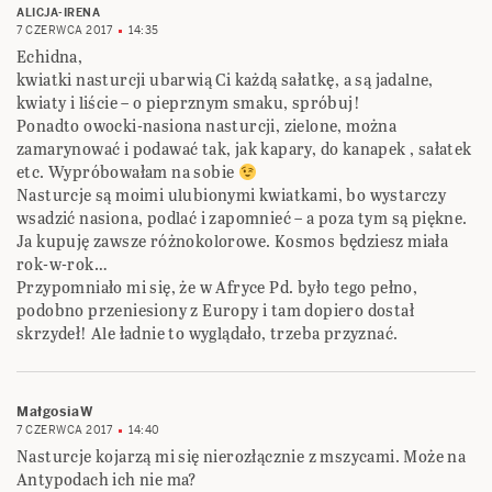
ALICJA-IRENA
7 CZERWCA 2017
14:35
Echidna,
kwiatki nasturcji ubarwią Ci każdą sałatkę, a są jadalne,
kwiaty i liście – o pieprznym smaku, spróbuj!
Ponadto owocki-nasiona nasturcji, zielone, można
zamarynować i podawać tak, jak kapary, do kanapek , sałatek
etc. Wypróbowałam na sobie
Nasturcje są moimi ulubionymi kwiatkami, bo wystarczy
wsadzić nasiona, podlać i zapomnieć – a poza tym są piękne.
Ja kupuję zawsze różnokolorowe. Kosmos będziesz miała
rok-w-rok…
Przypomniało mi się, że w Afryce Pd. było tego pełno,
podobno przeniesiony z Europy i tam dopiero dostał
skrzydeł! Ale ładnie to wyglądało, trzeba przyznać.
MałgosiaW
7 CZERWCA 2017
14:40
Nasturcje kojarzą mi się nierozłącznie z mszycami. Może na
Antypodach ich nie ma?