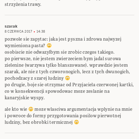
strzyżenia trawy.
szarak
8 CZERWCA 2017
14:38
pozwole sie zapytac: jaka jest pyszna i zdrowa najwyzej
wymieniona pasta?
osobiscie nie odwazylbym sie zrobic czegos takiego.
po pierwsze, nie jestem zwierzeciem bym jadal surowa
zielenine (warzywa tylko blanszowane). wprawdzie jestem
szarak, ale nie z tych czworonogich, lecz z tych dwunogich,
pochodzacy z szarej ludziny
po drugie, boje sie otrzymac od Przyjaciela czerwonej kartki,
co w konsekwencji spowodowac moze zeslanie na
kanaryjskie wyspy.
ale kto wie
moze wlasciwa argumentacja wplynie na mnie
i powroce do formy przygotowania posilow pierwotnej
ludziny, bez obrobki termicznej