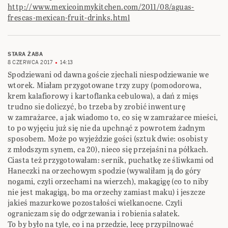
http://www.mexicoinmykitchen.com/2011/08/aguas-
frescas-mexican-fruit-drinks.html
STARA ŻABA
8 CZERWCA 2017
14:13
Spodziewani od dawna goście zjechali niespodziewanie we
wtorek. Miałam przygotowane trzy zupy (pomodorowa,
krem kalafiorowy i kartoflanka cebulowa), a dań z mięs
trudno sie doliczyć, bo trzeba by zrobić inwenturę
w zamrażarce, a jak wiadomo to, co się w zamrażarce mieści,
to po wyjęciu już się nie da upchnąć z powrotem żadnym
sposobem. Może po wyjeździe gości (sztuk dwie: osobisty
z młodszym synem, ca 20), nieco się przejaśni na półkach.
Ciasta też przygotowałam: sernik, puchatkę ze śliwkami od
Haneczki na orzechowym spodzie (wywaliłam ją do góry
nogami, czyli orzechami na wierzch), makagigę (co to niby
nie jest makagigą, bo ma orzechy zamiast maku) i jeszcze
jakieś mazurkowe pozostałości wielkanocne. Czyli
ograniczam się do odgrzewania i robienia sałatek.
To by było na tyle, co i na przedzie, lecę przypilnować