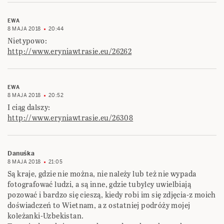
EWA
8 MAJA 2018
20:44
Nietypowo:
http://www.eryniawtrasie.eu/26262
EWA
8 MAJA 2018
20:52
I ciąg dalszy:
http://www.eryniawtrasie.eu/26308
Danuśka
8 MAJA 2018
21:05
Są kraje, gdzie nie można, nie należy lub też nie wypada
fotografować ludzi, a są inne, gdzie tubylcy uwielbiają
pozować i bardzo się cieszą, kiedy robi im się zdjęcia-z moich
doświadczeń to Wietnam, a z ostatniej podróży mojej
koleżanki-Uzbekistan.