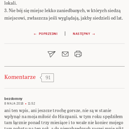
lokali.
3. Nie bój się miejsc lekko zaniedbanych, w których siedzą
miejscowi, zwłaszcza jeśli wyglądają, jakby siedzieli od lat.
Nawigacja
|
← POPRZEDNI
NASTĘPNY →
wpisu
Komentarze
91
bezdomny
8 MAJA 2018
11:52
ani ten wpis, ani jeszcze trochę gorsze, nie są w stanie
wpłynąć na moja miłość do Hiszpanii. w tym roku spędziłem
tam łącznie ponad trzy miesiące i to wcale nie koniec mojego
tam pobytu na ten rok. a do niewybrednych raczej mnie nikt