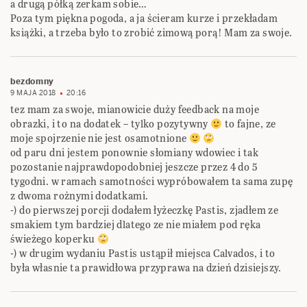
a drugą półką zerkam sobie…
Poza tym piękna pogoda, a ja ścieram kurze i przekładam
książki, a trzeba było to zrobić zimową porą! Mam za swoje.
bezdomny
9 MAJA 2018
20:16
tez mam za swoje, mianowicie duży feedback na moje
obrazki, i to na dodatek – tylko pozytywny
to fajne, ze
moje spojrzenie nie jest osamotnione
od paru dni jestem ponownie słomiany wdowiec i tak
pozostanie najprawdopodobniej jeszcze przez 4 do 5
tygodni. w ramach samotności wypróbowałem ta sama zupę
z dwoma rożnymi dodatkami.
-) do pierwszej porcji dodałem łyżeczkę Pastis, zjadłem ze
smakiem tym bardziej dlatego ze nie miałem pod ręka
świeżego koperku
-) w drugim wydaniu Pastis ustąpił miejsca Calvados, i to
była własnie ta prawidłowa przyprawa na dzień dzisiejszy.