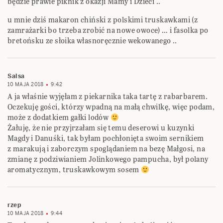
będzie prawie piknik z okazji Mamy i Dzieci ..
u mnie dziś makaron chiński z polskimi truskawkami (z
zamrażarki bo trzeba zrobić na nowe owoce) … i fasolka po
bretońsku ze słoika własnoręcznie wekowanego ..
Salsa
10 MAJA 2018
9:42
A ja właśnie wyjęłam z piekarnika taka tartę z rabarbarem.
Oczekuję gości, którzy wpadną na małą chwilkę, więc podam,
może z dodatkiem gałki lodów
Żałuję, że nie przyjrzałam się temu deserowi u kuzynki
Magdy i Danuśki, tak byłam pochłonięta swoim sernikiem
z marakują i zaborczym spoglądaniem na bezę Małgosi, na
zmianę z podziwianiem Jolinkowego pampucha, był polany
aromatycznym, truskawkowym sosem
rzep
10 MAJA 2018
9:44