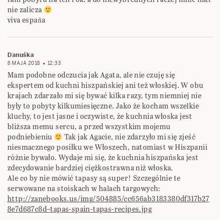
nie zalicza
viva españa
Danuśka
8 MAJA 2018
12:33
Mam podobne odczucia jak Agata, ale nie czuję się
ekspertem od kuchni hiszpańskiej ani też włoskiej. W obu
krajach zdarzało mi się bywać kilka razy, tym niemniej nie
były to pobyty kilkumiesięczne. Jako że kocham wszelkie
kluchy, to jest jasne i oczywiste, że kuchnia włoska jest
bliższa memu sercu, a przed wszystkim mojemu
podniebieniu
Tak jak Agacie, nie zdarzyło mi się zjeść
niesmacznego posiłku we Włoszech, natomiast w Hiszpanii
różnie bywało. Wydaje mi się, że kuchnia hiszpańska jest
zdecydowanie bardziej ciężkostrawna niż włoska.
Ale co by nie mówić tapasy są super! Szczególnie te
serwowane na stoiskach w halach targowych:
http://zanebooks.us/img/504885/cc656ab3183380df317b27
8e7d687c8d–tapas-spain-tapas-recipes.jpg