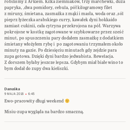
robiliśmy z Arkiem. Kilka ziemniaków, trzy marchewki, duża
papryka, ,dwa pomidory, cebula, pół kilogramowy filet
z miruny, śmietana, zasmażka z mąki i masła, woda oraz ,sól
pieprz łyżeczka arabskiego curry, kawałek dyni hokkaido
zamiast cukinii, cała cytryna przekrojona na pół. Warzywa
pokrojone w kostkę zagotowane w szybkowarze przez sześć
minut, po spuszczeniu pary dodałem zasmażkę z dodatkiem
śmietany włoźyłem rybę i po zagotowaniu trzymałem około
minuty na gazie. Po dziesięciu minutach gdy zejdzie para
zupa gotowa. Dzięki dyni bardzo jedwabista. Rewelacja.
Z dorszem byłaby jeszcze lepsza. Gdybym miał białe wino to
bym dodał do zupy dwa kieliszki.
Danuśka
9 MAJA 2018
6:45
Ewo-pracowity długi weekend
Misiu-zupa wygląda na bardzo smaczną.