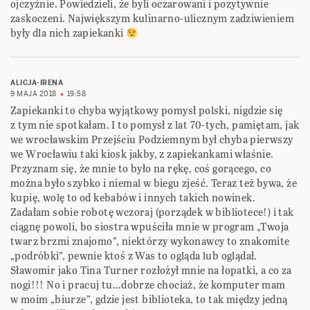
ojczyźnie. Powiedzieli, że byli oczarowani i pozytywnie
zaskoczeni. Największym kulinarno-ulicznym zadziwieniem
były dla nich zapiekanki
ALICJA-IRENA
9 MAJA 2018
19:58
Zapiekanki to chyba wyjątkowy pomysł polski, nigdzie się
z tym nie spotkałam. I to pomysł z lat 70-tych, pamiętam, jak
we wrocławskim Przejściu Podziemnym był chyba pierwszy
we Wrocławiu taki kiosk jakby, z zapiekankami właśnie.
Przyznam się, że mnie to było na rękę, coś gorącego, co
można było szybko i niemal w biegu zjeść. Teraz też bywa, że
kupię, wolę to od kebabów i innych takich nowinek.
Zadałam sobie robotę wczoraj (porządek w bibliotece!) i tak
ciągnę powoli, bo siostra wpuściła mnie w program „Twoja
twarz brzmi znajomo”, niektórzy wykonawcy to znakomite
„podróbki”, pewnie ktoś z Was to ogląda lub oglądał.
Sławomir jako Tina Turner rozłożył mnie na łopatki, a co za
nogi!!! No i pracuj tu…dobrze chociaż, że komputer mam
w moim „biurze”, gdzie jest biblioteka, to tak między jedną