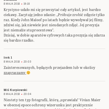
8 MAJA 2018
19:18
Krystyno-udało mi się przeczytać cały artykuł, jest bardzo
ciekawy. Zacytuję jedno zdanie: „Próbuje zrobić zdjęcie tylko
raz. Kiedy John Maloof po latach będzie wywoływał jej filmy,
zdziwi się, jak niewiele jest nieudanych zdjęć. Jej precyzja
jest niemalże stuprocentowa”.
Dzisiaj, w dobie aparatów cyfrowych taka prezyzja się zdarza
się bardzo rzadko.
Irek 1
8 MAJA 2018
20:03
Zainteresowanych, będących przejazdem lub w okolicy
zzapraszamy
Miś Kurpiowski
8 MAJA 2018
20:04
Niestety ten typ fotografii, którą „uprawiała” Vivian Maier
w obecnej epoce ochrony wizerunku jest praktycznie