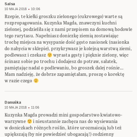
Salsa
10 MAJA 2018
10:06
Rzepie, te kiełki groszku zielonego (cukrowego) warte są
rozpropagowania. Kuzynka Magda, znawczyni kuchni
zielonej, podzieliła się z nami przepisem na domową hodowle
tego rarytasu. Napełniasz doniczkę ziemią zostawiając
trochę miejsca na wysypanie dość gęsto nasionek (nasionka
do nabycia w sklepie), przykrywasz je kolejną warstwą ziemi,
podlewasz i czekasz
wyrasta gęsty i pięknie zielony, więc
ścinasz sobie po trochu i dodajesz do potraw, sałatek,
pamiętając nadal o podlewaniu, bo groszek dalej rośnie…
Mam nadzieję, że dobrze zapamiętałam, proszę o korektę
w razie czego
Danuśka
10 MAJA 2018
11:06
Kuzynka Magda prowadzi mini gospodarstwo kwiatowo-
warzywne
i nieustannie zachęca nas do wysiewania
w doniczkach różnych roślin, które urozmaicają lub też
upiększają (by nie powiedzieć ubogacają!) codzienny