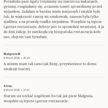
Poradnika pani Agaty trzymamy się zawsze na wakacjach,
pytamy, rozglądamy się, a czasem nawet sprawdzamy przed
wyjazdem. Jadałam w bardzo wielu miejscach i zwykle było
tak, że większość rzeczy mi smakowała, czasem była tylko
zjadliwa, a na prawdę rzadko niejadalna. Wszędzie są lepsze
i gorsze restauracje, dobrze jest to sprawdzić wcześniej. A ja
do dziś żałuję, że zamknęła się hiszpańska restauracja koło
nas, chętnie tam bywałam.
MałgosiaW
8 MAJA 2018
15:44
A winem mam tak samo jak Rzep, przywiezione to domu
smakuje inaczej.
Alina.
8 MAJA 2018
17:47
Staram sie unikać uogólnień bo tak jak pisze Małgosia,
wszędzie są lepsze i gorsze restauracje.