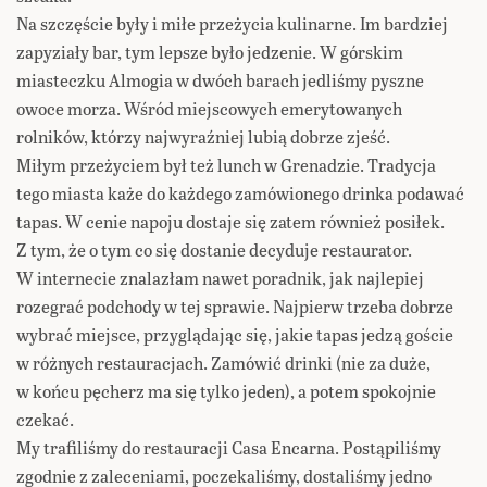
Na szczęście były i miłe przeżycia kulinarne. Im bardziej
zapyziały bar, tym lepsze było jedzenie. W górskim
miasteczku Almogia w dwóch barach jedliśmy pyszne
owoce morza. Wśród miejscowych emerytowanych
rolników, którzy najwyraźniej lubią dobrze zjeść.
Miłym przeżyciem był też lunch w Grenadzie. Tradycja
tego miasta każe do każdego zamówionego drinka podawać
tapas. W cenie napoju dostaje się zatem również posiłek.
Z tym, że o tym co się dostanie decyduje restaurator.
W internecie znalazłam nawet poradnik, jak najlepiej
rozegrać podchody w tej sprawie. Najpierw trzeba dobrze
wybrać miejsce, przyglądając się, jakie tapas jedzą goście
w różnych restauracjach. Zamówić drinki (nie za duże,
w końcu pęcherz ma się tylko jeden), a potem spokojnie
czekać.
My trafiliśmy do restauracji Casa Encarna. Postąpiliśmy
zgodnie z zaleceniami, poczekaliśmy, dostaliśmy jedno