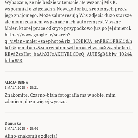
Wybaczcie, ze nie bedzie w temacie ale wczoraj Mis K.
wspomnial o zdjęciach z Nowego Jorku, zrobionych przez
jego znajomego. Może zainteresują Was zdjecia duzo starsze
ale moim zdaniem wspaniałe a ich autorem jest Viviane
Maier, której prace odkryto przypadkowo juz po jej śmierci.
https://www.google.fr/search?
q=vivian+maier+sa+photo&rlz=1C9BKJA_enFR615FR615&h
l=fr&prmd=inv&source=lnms&tbm=isch&sa=X&ved=0ahU
KEwiZzoHet_baAhXlJcAKHYELCOcQ_AUIESgB&biw=1024&
bih=653
ALICJA-IRENA
8 MAJA 2018
18:21
Znakomite. Czarno-biała fotografia ma w sobie, mim
zdaniem, dużo więcej wyrazu.
Danuśka
8 MAJA 2018
18:46
Alino-znakomite zdjęcia!