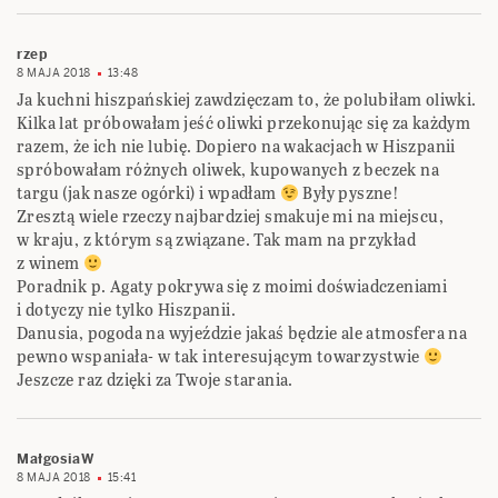
rzep
8 MAJA 2018
13:48
Ja kuchni hiszpańskiej zawdzięczam to, że polubiłam oliwki.
Kilka lat próbowałam jeść oliwki przekonując się za każdym
razem, że ich nie lubię. Dopiero na wakacjach w Hiszpanii
spróbowałam różnych oliwek, kupowanych z beczek na
targu (jak nasze ogórki) i wpadłam
Były pyszne!
Zresztą wiele rzeczy najbardziej smakuje mi na miejscu,
w kraju, z którym są związane. Tak mam na przykład
z winem
Poradnik p. Agaty pokrywa się z moimi doświadczeniami
i dotyczy nie tylko Hiszpanii.
Danusia, pogoda na wyjeździe jakaś będzie ale atmosfera na
pewno wspaniała- w tak interesującym towarzystwie
Jeszcze raz dzięki za Twoje starania.
MałgosiaW
8 MAJA 2018
15:41