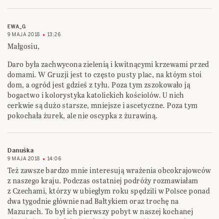
EWA_G
9 MAJA 2018
13:26
Małgosiu,
Daro była zachwycona zielenią i kwitnącymi krzewami przed
domami. W Gruzji jest to często pusty plac, na któym stoi
dom, a ogród jest gdzieś z tyłu. Poza tym zszokowało ją
bogactwo i kolorystyka katolickich kościolów. U nich
cerkwie są dużo starsze, mniejsze i ascetyczne. Poza tym
pokochała żurek, ale nie oscypka z żurawiną.
Danuśka
9 MAJA 2018
14:06
Też zawsze bardzo mnie interesują wrażenia obcokrajowców
z naszego kraju. Podczas ostatniej podróży rozmawiałam
z Czechami, którzy w ubiegłym roku spędzili w Polsce ponad
dwa tygodnie głównie nad Bałtykiem oraz trochę na
Mazurach. To był ich pierwszy pobyt w naszej kochanej