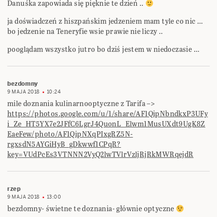
Danuśka zapowiada się pięknie te dzień ..
ja doświadczeń z hiszpańskim jedzeniem mam tyle co nic …
bo jedzenie na Teneryfie wsie prawie nie liczy ..
pooglądam wszystko jutro bo dziś jestem w niedoczasie …
bezdomny
9 MAJA 2018
10:24
mile doznania kulinarnooptyczne z Tarifa –>
https://photos.google.com/u/1/share/AF1QipNbndkxP3UFy
i_Ze_HT5YX7e2JFfC6LgrJ4QuonL_Elwm1MusUXdt9UgK8Z
EaeFew/photo/AF1QipNXqPIxgRZ5N-
rgxsdN5AYGiHyB_gDkwwf1CPqR?
key=VUdPcEs3VTNNN2VyQ2lwTVlrVzljRjRkMWRqejdR
rzep
9 MAJA 2018
13:00
bezdomny- świetne te doznania- głównie optyczne