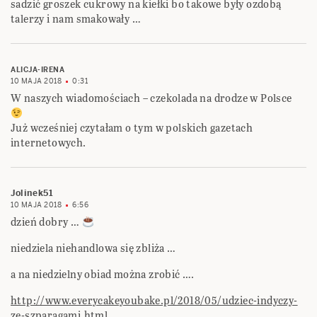
sadzić groszek cukrowy na kiełki bo takowe były ozdobą
talerzy i nam smakowały …
ALICJA-IRENA
10 MAJA 2018
0:31
W naszych wiadomościach – czekolada na drodze w Polsce
Już wcześniej czytałam o tym w polskich gazetach
internetowych.
Jolinek51
10 MAJA 2018
6:56
dzień dobry …
niedziela niehandlowa się zbliża …
a na niedzielny obiad można zrobić ….
http://www.everycakeyoubake.pl/2018/05/udziec-indyczy-
ze-szparagami.html