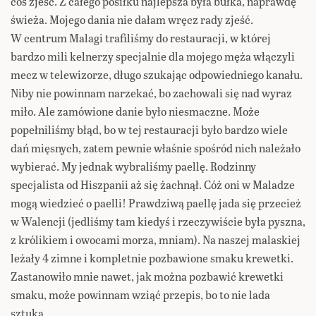
cos zjeść. Z całego posiłku najlepsza była bułka, naprawdę
świeża. Mojego dania nie dałam wręcz rady zjeść.
W centrum Malagi trafiliśmy do restauracji, w której
bardzo mili kelnerzy specjalnie dla mojego męża włączyli
mecz w telewizorze, długo szukając odpowiedniego kanału.
Niby nie powinnam narzekać, bo zachowali się nad wyraz
miło. Ale zamówione danie było niesmaczne. Może
popełniliśmy błąd, bo w tej restauracji było bardzo wiele
dań mięsnych, zatem pewnie właśnie spośród nich należało
wybierać. My jednak wybraliśmy paellę. Rodzinny
specjalista od Hiszpanii aż się żachnął. Cóż oni w Maladze
mogą wiedzieć o paelli! Prawdziwą paellę jada się przecież
w Walencji (jedliśmy tam kiedyś i rzeczywiście była pyszna,
z królikiem i owocami morza, mniam). Na naszej malaskiej
leżały 4 zimne i kompletnie pozbawione smaku krewetki.
Zastanowiło mnie nawet, jak można pozbawić krewetki
smaku, może powinnam wziąć przepis, bo to nie lada
sztuka.