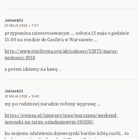
Jolinek51
10 MAJA 2018
7:07
przypomina zainteresowanym … sobota 12 maja o godzinie
13.00 na rondzie de Gaulle’a w Warszawie …
http://www.platforma.org/aktualnosc/52975/marsz-
wolnosci-2018
a potem idziemy na kawę ..
Jolinek51
10 MAJA 2018
9:40
my po rodzinnej naradzie robimy wyprawę …
https://evenea.pl/imprezy/inne/warszawa/weekend-
japonski-na-targu-sniadaniowym-191630/
ku mojemu zdziwieniu dziewczynki bardzo lubią sushi.. to