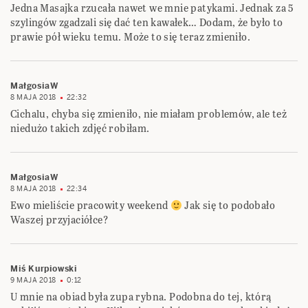
Jedna Masajka rzucała nawet we mnie patykami. Jednak za 5
szylingów zgadzali się dać ten kawałek… Dodam, że było to
prawie pół wieku temu. Może to się teraz zmieniło.
MałgosiaW
8 MAJA 2018
22:32
Cichalu, chyba się zmieniło, nie miałam problemów, ale też
niedużo takich zdjęć robiłam.
MałgosiaW
8 MAJA 2018
22:34
Ewo mieliście pracowity weekend
Jak się to podobało
Waszej przyjaciółce?
Miś Kurpiowski
9 MAJA 2018
0:12
U mnie na obiad była zupa rybna. Podobna do tej, którą