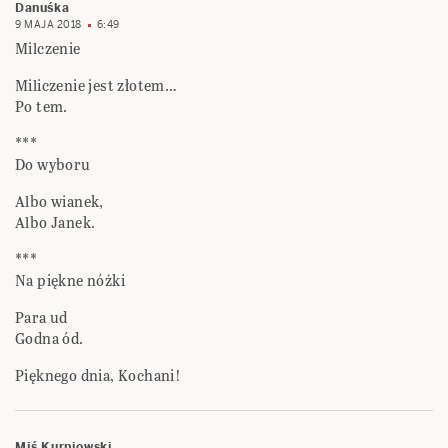
Danuśka
9 MAJA 2018
6:49
Milczenie
Miliczenie jest złotem…
Po tem.
***
Do wyboru
Albo wianek,
Albo Janek.
***
Na piękne nóżki
Para ud
Godna ód.
Pięknego dnia, Kochani!
Miś Kurpiowski