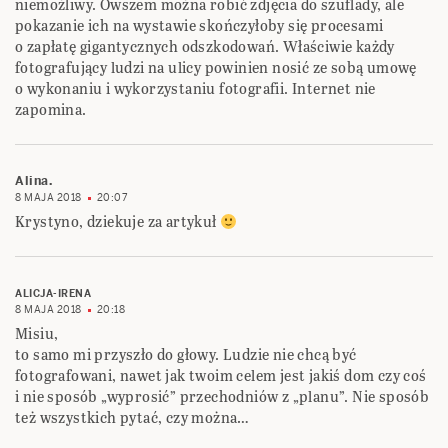
niemożliwy. Owszem można robić zdjęcia do szuflady, ale
pokazanie ich na wystawie skończyłoby się procesami
o zapłatę gigantycznych odszkodowań. Właściwie każdy
fotografujący ludzi na ulicy powinien nosić ze sobą umowę
o wykonaniu i wykorzystaniu fotografii. Internet nie
zapomina.
Alina.
8 MAJA 2018
20:07
Krystyno, dziekuje za artykuł
ALICJA-IRENA
8 MAJA 2018
20:18
Misiu,
to samo mi przyszło do głowy. Ludzie nie chcą być
fotografowani, nawet jak twoim celem jest jakiś dom czy coś
i nie sposób „wyprosić” przechodniów z „planu”. Nie sposób
też wszystkich pytać, czy można…