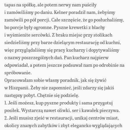
tapas na spółkę, ale potem nerwy nam puściły
i zamówiliśmy po daniu. Kelner poradził nam, żebyśmy
zamówili po pół porcji. Całe szczęście, że go posłuchaliśmy,
bo porcje były ogromne. Pyszne krewetki z blachy
i wyśmienite sercówki. Z braku miejsc przy stolikach
siedzieliśmy przy barze dzielącym restaurację od kuchni,
więc przyglądaliśmy się pracy kucharzy i dopytywaliśmy
o nazwy poszczególnych dań. Pan kucharz najpierw
odpowiadał, a potem jeszcze podsuwał nam po odrobinie na
spróbowanie.
Opracowałam sobie własny poradnik, jak się żywić
w Hiszpanii. Żeby nie zapomnieć, jeśli zdarzy się jakiś
następny pobyt. Chętnie się podzielę.
1. Jeśli możesz, kup pyszne produkty i sama przygotuj
posiłek. Wystarczą nawet oliwki, ser i kawałek pieczywa.
2. Jeśli musisz zjeść w restauracji, unikaj centrów miast,
okolicy znanych zabytków i zbyt elegancko wyglądających