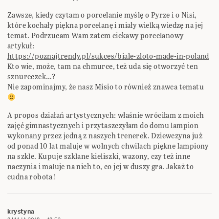
Zawsze, kiedy czytam o porcelanie myślę o Pyrze i o Nisi,
które kochały piękna porcelanę i miały wielką wiedzę na jej
temat. Podrzucam Wam zatem ciekawy porcelanowy
artykuł:
https://poznajtrendy.pl/sukces/biale-zloto-made-in-poland
Kto wie, może, tam na chmurce, też uda się otworzyć ten
sznureczek…?
Nie zapominajmy, że nasz Misio to również znawca tematu
A propos działań artystycznych: właśnie wróciłam z moich
zajęć gimnastycznych i przytaszczyłam do domu lampion
wykonany przez jedną z naszych trenerek. Dziewczyna już
od ponad 10 lat maluje w wolnych chwilach piękne lampiony
na szkle. Kupuje szklane kieliszki, wazony, czy też inne
naczynia i maluje na nich to, co jej w duszy gra. Jakaż to
cudna robota!
krystyna