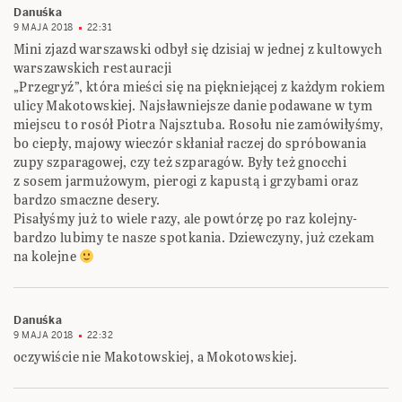
Danuśka
9 MAJA 2018
22:31
Mini zjazd warszawski odbył się dzisiaj w jednej z kultowych
warszawskich restauracji
„Przegryź”, która mieści się na piękniejącej z każdym rokiem
ulicy Makotowskiej. Najsławniejsze danie podawane w tym
miejscu to rosół Piotra Najsztuba. Rosołu nie zamówiłyśmy,
bo ciepły, majowy wieczór skłaniał raczej do spróbowania
zupy szparagowej, czy też szparagów. Były też gnocchi
z sosem jarmużowym, pierogi z kapustą i grzybami oraz
bardzo smaczne desery.
Pisałyśmy już to wiele razy, ale powtórzę po raz kolejny-
bardzo lubimy te nasze spotkania. Dziewczyny, już czekam
na kolejne
Danuśka
9 MAJA 2018
22:32
oczywiście nie Makotowskiej, a Mokotowskiej.