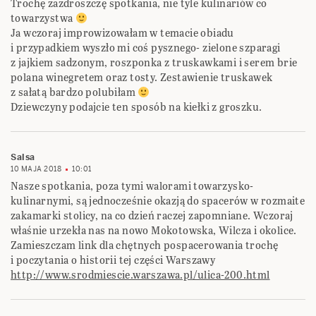
Trochę zazdroszczę spotkania, nie tyle kulinariów co
towarzystwa
Ja wczoraj improwizowałam w temacie obiadu
i przypadkiem wyszło mi coś pysznego- zielone szparagi
z jajkiem sadzonym, roszponka z truskawkami i serem brie
polana winegretem oraz tosty. Zestawienie truskawek
z sałatą bardzo polubiłam
Dziewczyny podajcie ten sposób na kiełki z groszku.
Salsa
10 MAJA 2018
10:01
Nasze spotkania, poza tymi walorami towarzysko-
kulinarnymi, są jednocześnie okazją do spacerów w rozmaite
zakamarki stolicy, na co dzień raczej zapomniane. Wczoraj
właśnie urzekła nas na nowo Mokotowska, Wilcza i okolice.
Zamieszczam link dla chętnych pospacerowania trochę
i poczytania o historii tej części Warszawy
http://www.srodmiescie.warszawa.pl/ulica-200.html