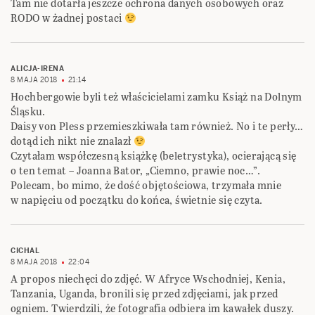
Tam nie dotarła jeszcze ochrona danych osobowych oraz
RODO w żadnej postaci
ALICJA-IRENA
8 MAJA 2018
21:14
Hochbergowie byli też właścicielami zamku Książ na Dolnym
Śląsku.
Daisy von Pless przemieszkiwała tam również. No i te perły…
dotąd ich nikt nie znalazł
Czytałam współczesną książkę (beletrystyka), ocierającą się
o ten temat – Joanna Bator, „Ciemno, prawie noc…”.
Polecam, bo mimo, że dość objętościowa, trzymała mnie
w napięciu od początku do końca, świetnie się czyta.
CICHAL
8 MAJA 2018
22:04
A propos niechęci do zdjęć. W Afryce Wschodniej, Kenia,
Tanzania, Uganda, bronili się przed zdjęciami, jak przed
ogniem. Twierdzili, że fotografia odbiera im kawałek duszy.