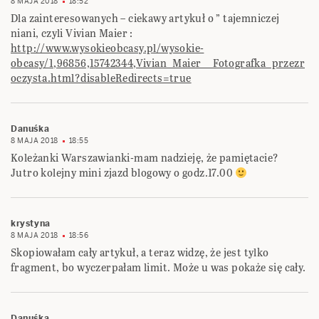
8 MAJA 2018
18:52
Dla zainteresowanych – ciekawy artykuł o ” tajemniczej
niani, czyli Vivian Maier :
http://www.wysokieobcasy.pl/wysokie-
obcasy/1,96856,15742344,Vivian_Maier__Fotografka_przezr
oczysta.html?disableRedirects=true
Danuśka
8 MAJA 2018
18:55
Koleżanki Warszawianki-mam nadzieję, że pamiętacie?
Jutro kolejny mini zjazd blogowy o godz.17.00
krystyna
8 MAJA 2018
18:56
Skopiowałam cały artykuł, a teraz widzę, że jest tylko
fragment, bo wyczerpałam limit. Może u was pokaże się cały.
Danuśka