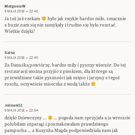
MałgosiaW
9 MAJA 2018
22:45
Ja też już czekam
było jak zwykle bardzo miło, smacznie
a buzie nam się nie zamykały i trudno się było rozstać.
Wielkie dzięki!
Salsa
9 MAJA 2018
22:45
Za Danuśką powtórzę, bardzo miły i pyszny wieczór. Do tej
restauracji można przyjść z pieskiem, dla którego są
przewidziane takie pyszności jak mięso i jarzyny z tegoż
rosołu, oczywiście miseczka z wodą także
Jolinek51
9 MAJA 2018
22:54
dzięki Dziewczyny …
… pogoda nam sprzyjała a ja wreszcie
polubiłam szparagi i posmakowałam prawdziwego
pampucha … a Kuzynka Magda podpowiedziała nam jak