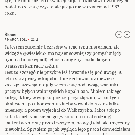
żyć, nie umierać. Po likwidacji kopalń i koksowni Wałbrzych
podobno stał się czysty, ale już go nie widziałem od 1962
roku.
Śleper
7 MARCA 2011
21:11
Ja jestem zupełnie bezradny w tego typu historiach, ale
widzę że @wiesiek59 ma najsensowniejszy pomysł (nigdy
bym na to nie wpadł), choć mamy zbyt mało danych
o naszym kamracie @Zulu.
Jest to szczególnie przykre jeśli weźmie się pod uwagę 30
letni staż pracy w kopalni, bo ze zdrowia już niewiele
zostaje, szczególnie gdy weźmie się pod uwagę warunki
pracy w byłych wałbrzyskich kopalniach. Miałem takiego
kolegę, który w wojsku poznał przyszłą żonę w tamtych
okolicach i po ukończeniu służby wrócił do nas na kilka
miesięcy, a potem wyjechał do Wałbrzycha. Jakoś tak po
kilku latach spotkałem go (w końcu tu miał rodzinę)
i autentycznie się przestraszyłem, bo wyglądał jak umęczony
niewolnik. Spytałem go jak wygląda jego praca i dowiedziałem