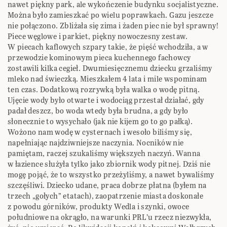
nawet piękny park, ale wykończenie budynku socjalistyczne.
Można było zamieszkać po wielu poprawkach. Gazu jeszcze
nie połączono. Zbliżała się zima i żaden piec nie był sprawny!
Piece węglowe i parkiet, piękny nowoczesny zestaw.
W piecach kaflowych szpary takie, że pięść wchodziła, a w
przewodzie kominowym pieca kuchennego fachowcy
zostawili kilka cegieł. Dwumiesięcznemu dziecku grzaliśmy
mleko nad świeczką. Mieszkałem 4 lata i mile wspominam
ten czas. Dodatkową rozrywką była walka o wodę pitną.
Ujęcie wody było otwarte i wodociąg przestał działać, gdy
padał deszcz, bo woda wtedy była brudna, a gdy było
słonecznie to wysychało (jak nie kijem go to go pałką).
Wożono nam wodę w cysternach i wesoło biliśmy się,
napełniając najdziwniejsze naczynia. Nocników nie
pamiętam, raczej szukaliśmy większych naczyń. Wanna
w łazience służyła tylko jako zbiornik wody pitnej. Dziś nie
mogę pojąć, że to wszystko przeżyliśmy, a nawet bywaliśmy
szczęśliwi. Dziecko udane, praca dobrze płatna (byłem na
trzech „gołych” etatach), zaopatrzenie miasta doskonałe
z powodu górników, produkty Wedla i szynki, owoce
południowe na okrągło, na warunki PRL’u rzecz niezwykła,