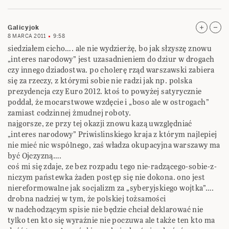
Galicyjok
8 MARCA 2011
9:58
siedziałem cicho…. ale nie wydzierżę, bo jak słzyszę znowu
„interes narodowy” jest uzasadnieniem do dziur w drogach
czy innego dziadostwa. po cholerę rząd warszawski zabiera
się za rzeczy, z którymi sobie nie radzi jak np. polska
prezydencja czy Euro 2012. ktoś to powyżej satyrycznie
poddał, że mocarstwowe wzdęcie i „boso ale w ostrogach”
zamiast codzinnej żmudnej roboty.
najgorsze, ze przy tej okazji znowu kazą uwzględniać
„interes narodowy” Priwislinskiego kraja z którym najlepiej
nie mieć nic wspólnego, zaś władza okupacyjna warszawy ma
być Ojczyzną….
coś mi się zdaje, ze bez rozpadu tego nie-radzącego-sobie-z-
niczym państewka żaden postęp się nie dokona. ono jest
niereformowalne jak socjalizm za „syberyjskiego wojtka”….
drobna nadziej w tym, że polskiej tożsamości
w nadchodzącym spisie nie będzie chciał deklarować nie
tylko ten kto się wyraźnie nie poczuwa ale także ten kto ma