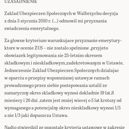
UZASADNIENIE
Zaklad Ubezpieczen Spolecznych w Walbrzychu decyzja
z dnia 5 stycznia 2010 r. (…) odmowil mi przyznania
swiadczenia emerytalnego.
Za glowne kryterium warunkujace przyznanie emerytury-
ktore w ocenie ZUS – nie zostalo spelnione ,przyjeto
obowiazek legitymowania sie 25-letnim okresem
skladkowym i nieskladkowym,zadekretowanym w Ustawie.
Jednoczesnie Zaklad Ubezpieczen Spolecznych dzialajac
w oparciu o przepisy wspomnianej ustawy,w ramach
prowadzonego przez siebie postepowania ustalil ze
sumaryczny okres skladkowy wynosi dokladnie 19 lat,8
miesiecy i 26 dni ,zatem jest mniej wiecej o 5 lat krotszy od
wymaganego a potencjalny okres nieskladkowy wynosi 1/5
a nie 1/3 jaki dopuszcza Ustawa.
Nadto stwierdzil ze pozostale kryteria ustawowe w zakresie