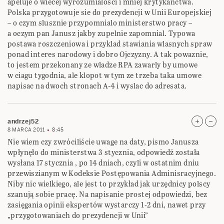
apeluje o wiecej wyrozumialosci i mniej krytykanctwa.
Polska przygotowuje sie do prezydencji w Unii Europejskiej
– o czym slusznie przypomnialo ministerstwo pracy –
a oczym pan Janusz jakby zupelnie zapomnial. Typowa
postawa roszczeniowa i przyklad stawiania wlasnych spraw
ponad interes narodowy i dobro Ojczyzny. A tak powaznie,
to jestem przekonany ze wladze RPA zawarly by umowe
w ciagu tygodnia, ale klopot w tym ze trzeba taka umowe
napisac na dwoch stronach A-4 i wyslac do adresata.
andrzej52
8 MARCA 2011
8:45
Nie wiem czy zwróciliście uwage na daty, pismo Janusza
wpłynęło do ministerstwa 3 stycznia, odpowiedź została
wysłana 17 stycznia , po 14 dniach, czyli w ostatnim dniu
przewiszianym w Kodeksie Postępowania Adminisracyjnego.
Niby nic wielkiego, ale jest to przykład jak urzędnicy polscy
szanują sobie pracę. Na napisanie prostej odpowiedzi, bez
zasięgania opinii ekspertów wystarczy 1-2 dni, nawet przy
„przygotowaniach do prezydencji w Unii”