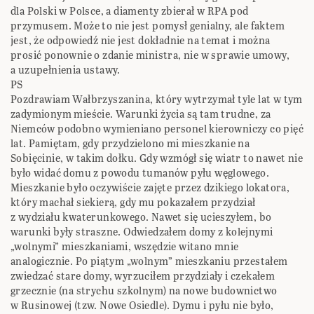
dla Polski w Polsce, a diamenty zbierał w RPA pod
przymusem. Może to nie jest pomysł genialny, ale faktem
jest, że odpowiedź nie jest dokładnie na temat i można
prosić ponownie o zdanie ministra, nie w sprawie umowy,
a uzupełnienia ustawy.
PS
Pozdrawiam Wałbrzyszanina, który wytrzymał tyle lat w tym
zadymionym mieście. Warunki życia są tam trudne, za
Niemców podobno wymieniano personel kierowniczy co pięć
lat. Pamiętam, gdy przydzielono mi mieszkanie na
Sobięcinie, w takim dołku. Gdy wzmógł się wiatr to nawet nie
było widać domu z powodu tumanów pyłu węglowego.
Mieszkanie było oczywiście zajęte przez dzikiego lokatora,
który machał siekierą, gdy mu pokazałem przydział
z wydziału kwaterunkowego. Nawet się ucieszyłem, bo
warunki były straszne. Odwiedzałem domy z kolejnymi
„wolnymi” mieszkaniami, wszędzie witano mnie
analogicznie. Po piątym „wolnym” mieszkaniu przestałem
zwiedzać stare domy, wyrzuciłem przydziały i czekałem
grzecznie (na strychu szkolnym) na nowe budownictwo
w Rusinowej (tzw. Nowe Osiedle). Dymu i pyłu nie było,