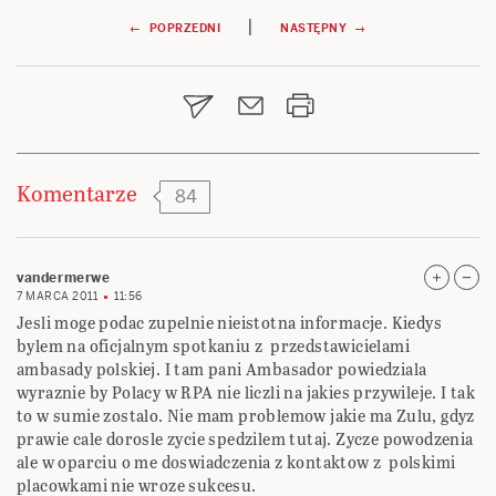
Nawigacja
|
← POPRZEDNI
NASTĘPNY →
wpisu
Komentarze
84
vandermerwe
7 MARCA 2011
11:56
Jesli moge podac zupelnie nieistotna informacje. Kiedys
bylem na oficjalnym spotkaniu z przedstawicielami
ambasady polskiej. I tam pani Ambasador powiedziala
wyraznie by Polacy w RPA nie liczli na jakies przywileje. I tak
to w sumie zostalo. Nie mam problemow jakie ma Zulu, gdyz
prawie cale dorosle zycie spedzilem tutaj. Zycze powodzenia
ale w oparciu o me doswiadczenia z kontaktow z polskimi
placowkami nie wroze sukcesu.