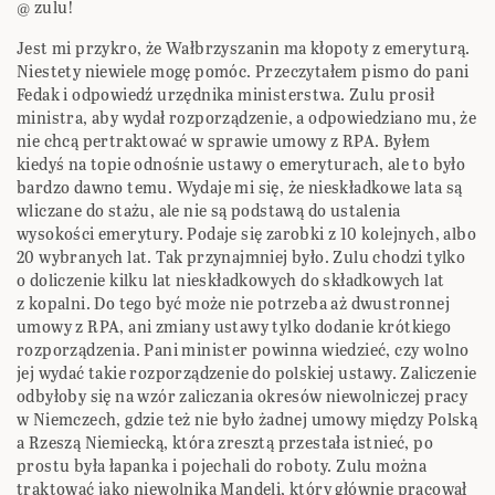
@ zulu!
Jest mi przykro, że Wałbrzyszanin ma kłopoty z emeryturą.
Niestety niewiele mogę pomóc. Przeczytałem pismo do pani
Fedak i odpowiedź urzędnika ministerstwa. Zulu prosił
ministra, aby wydał rozporządzenie, a odpowiedziano mu, że
nie chcą pertraktować w sprawie umowy z RPA. Byłem
kiedyś na topie odnośnie ustawy o emeryturach, ale to było
bardzo dawno temu. Wydaje mi się, że nieskładkowe lata są
wliczane do stażu, ale nie są podstawą do ustalenia
wysokości emerytury. Podaje się zarobki z 10 kolejnych, albo
20 wybranych lat. Tak przynajmniej było. Zulu chodzi tylko
o doliczenie kilku lat nieskładkowych do składkowych lat
z kopalni. Do tego być może nie potrzeba aż dwustronnej
umowy z RPA, ani zmiany ustawy tylko dodanie krótkiego
rozporządzenia. Pani minister powinna wiedzieć, czy wolno
jej wydać takie rozporządzenie do polskiej ustawy. Zaliczenie
odbyłoby się na wzór zaliczania okresów niewolniczej pracy
w Niemczech, gdzie też nie było żadnej umowy między Polską
a Rzeszą Niemiecką, która zresztą przestała istnieć, po
prostu była łapanka i pojechali do roboty. Zulu można
traktować jako niewolnika Mandeli, który głównie pracował