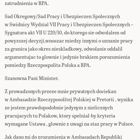
zatrudnienia w RPA.
Sad Okregowy/Sad Pracy i Ubezpieczen Spolecznych
w Swidnicy Wydzial VII Pracy i Ubezpieczen Spolecznych –
Sygnatura akt VII U 220/10, do ktorego sie odwolalem od
powyzszej decyzji,wnoszac miedzy innymi o uznanie pracy
za granica jako okres nieskladkowy, odwolanie oddalil
argumentujac to glownie i jedynie brakiem porozumienia
pomiedzy Rzeczpospolita Polska a RPA.
Szanowna Pani Minister.
Z prowadzonych przeze mnie prywatnych dociekan
w Ambasadzie Rzeczyposolitej Polskiej w Pretorii , wynika
ze jestem prawdopodobnie jedynym z nielicznych
pracujacych tu Polakow, ktory spelnial-by kryteria
wymagane Ustawa , glownie z uwagi na staz pracy w Polsce.
Jak dano mi do zrozumienia w Ambasadach Republiki