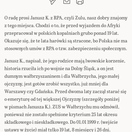
O radę prosi Janusz K. z RPA, czyli Zulu, nasz dobry znajomy
z tego miejsca. Chodzi o to, że przed wyjazdem do Afryki
przepracował w polskich kopalniach grubo ponad 19 lat.
Okazuje się, że te lata harówki są stracone, bo Polska nie ma
stosownych umów z RPA o tzw. zabezpieczeniu społecznym.
Janusz K., napisał, że jego rodzice mają lwowskie korzenie,
historia rzuciła ich po wojnie na Dolny Śląsk, a on jest
dumnym wałbrzyszaninem i dla Wałbrzycha, jego małej
ojczyzny, jest gotów zrobić wszystko, już mniej dla
Warszawy czy Gdańska. Przed dwoma laty zaczął starać się
o emeryturę od tej większej Ojczyzny (szczegóły poniżej
w pismach Janusza K.). ZUS w Wałbrzychu mu odmówił,
ponieważ nie zostało spełnione kryterium 25 lat okresu
składkowego i nieskładkowego. Do 01.01 1999 r. (wejście
ustawy w życie) miał tylko 19 lat, 8 miesięcy i 26 dni.