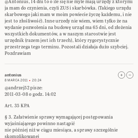
@Antonius, 14 dni to o ile się nie myle mają urzędy z ktorymi
ja mam do czynienia, czyli ZUS i skarbówka. (Takiego urzędu
skarbowego jaki mam w moim powiecie życzę każdemu, i nie
jest to złośliwość). Inne urzedy nie wiem, wiem tylko że na
wydanie pozwolenia na budowę urząd ma 65 dni, od złożenia
wszystkich dokumentów, a w naszym starostwie jest
urzędnik (razem jest ich trzech), który rygorystycznie
przestrzega tego terminu. Pozostali działaja dużo szybciej.
Pozdrawiam
antonius
8 MARCA 2011
20:24
@andrzej52 pisze:
2011-03-08 o godz. 14:02
Art. 35 KPA
§ 3. Załatwienie sprawy wymagającej postępowania
wyjaśniającego powinno nastąpić
nie później niż w ciągu miesiąca, a sprawy szczególnie
skomplikowanej