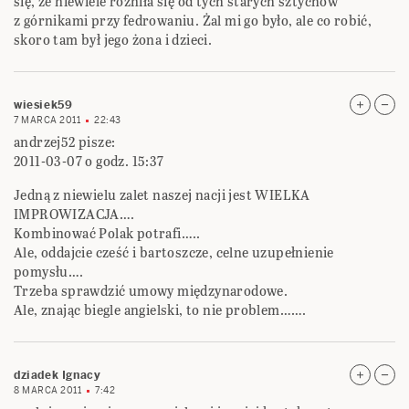
się, że niewiele różniła się od tych starych sztychów
z górnikami przy fedrowaniu. Żal mi go było, ale co robić,
skoro tam był jego żona i dzieci.
wiesiek59
7 MARCA 2011
22:43
andrzej52 pisze:
2011-03-07 o godz. 15:37
Jedną z niewielu zalet naszej nacji jest WIELKA
IMPROWIZACJA….
Kombinować Polak potrafi…..
Ale, oddajcie cześć i bartoszcze, celne uzupełnienie
pomysłu….
Trzeba sprawdzić umowy międzynarodowe.
Ale, znając biegle angielski, to nie problem…….
dziadek Ignacy
8 MARCA 2011
7:42