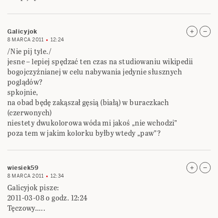
Galicyjok
8 MARCA 2011
12:24
/Nie pij tyle./
jesne – lepiej spędzać ten czas na studiowaniu wikipedii
bogojczyźnianej w celu nabywania jedynie słusznych
poglądów?
spkojnie,
na obad będę zakąszał gęsią (białą) w buraczkach
(czerwonych)
niestety dwukolorowa wóda mi jakoś „nie wchodzi”
poza tem w jakim kolorku byłby wtedy „paw”?
wiesiek59
8 MARCA 2011
12:34
Galicyjok pisze:
2011-03-08 o godz. 12:24
Tęczowy…..