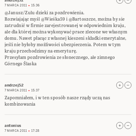
andrzej52
7 MARCA 2011
15:36
@Janusz/Zulu dzieki za pozdrowienia.
Rozwiajając myśl @Wieśka59 i @Bartoszcze, można by sie
zatrudnić w firmie zarejestrowanej w odpowiednim kraju,
ale dla której można wykonywać prace zlecone we własnym
domu. Nawet płacąc z własnej kieszeni składki emerytalne,
jeśli nie byłoby możliwości ubezpieczenia. Potem w tym
kraju przechodzimy na emeryturę.
Przesyłam pozdrowienia ze słonecznego, ale zimnego
Górnego Ślaska
andrzej52
7 MARCA 2011
15:37
Zapomniałem, i w ten sposób nasze rządy uczą nas
kombinowania
antonius
7 MARCA 2011
17:28