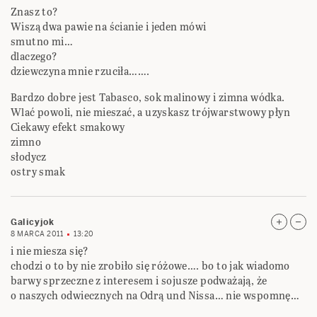
Znasz to?
Wiszą dwa pawie na ścianie i jeden mówi
smutno mi…
dlaczego?
dziewczyna mnie rzuciła…….
Bardzo dobre jest Tabasco, sok malinowy i zimna wódka.
Wlać powoli, nie mieszać, a uzyskasz trójwarstwowy płyn
Ciekawy efekt smakowy
zimno
słodycz
ostry smak
Galicyjok
8 MARCA 2011
13:20
i nie miesza się?
chodzi o to by nie zrobiło się różowe…. bo to jak wiadomo
barwy sprzeczne z interesem i sojusze podważają, że
o naszych odwiecznych na Odrą und Nissa… nie wspomnę…