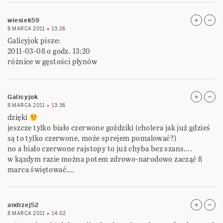
wiesiek59
8 MARCA 2011
13:26
Galicyjok pisze:
2011-03-08 o godz. 13:20
różnice w gęstości płynów
Galicyjok
8 MARCA 2011
13:36
dzięki
jeszcze tylko biało czerwone goździki (cholera jak już gdzieś
są to tylko czerwone, może sprejem pomalować?)
no a biało czerwone rajstopy to już chyba bez szans….
w kązdym razie można potem zdrowo-narodowo zacząć 8
marca świętować….
andrzej52
8 MARCA 2011
14:02