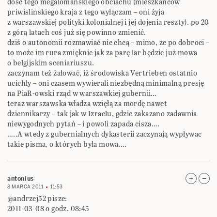
dość tego megalomańskiego obciachu (mieszkańców
priwislinskiego kraja z tego wyłączam – oni żyja
z warszawskiej polityki kolonialnej i jej dojenia reszty). po 20
z górą latach coś już się powinno zmienić.
dziś o autonomii rozmawiać nie chcą – mimo, że po dobroci –
to może im rura zmięknie jak za parę lar będzie już mowa
o belgijskim sceniariuszu.
zaczynam też żałować, iż środowiska Vertrieben ostatnio
ucichły – oni czasem wywierali niezbędną minimalną presję
na PiaR-owski rząd w warszawkiej gubernii…
teraz warszawska władza wzięłą za mordę nawet
dziennikarzy – tak jak w Izraelu, gdzie zakazano zadawnia
niewygodnych pytań – i powoli zapada cisza….
…..A wtedy z gubernialnych dykasterii zaczynają wypływac
takie pisma, o których była mowa….
antonius
8 MARCA 2011
11:53
@andrzej52 pisze:
2011-03-08 o godz. 08:45