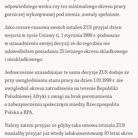
odpowiedniego wieku czy tez minimalnego okresu pracy
gorniczej wykonywanej pod ziemia ,zostaly spelnione.
Jako cezure czasowa swoich ustalen ZUS przyjal dzien
wejscia w zycie Ustawy tj. 1 stycznia 1999 r. podnoszac
w uzasadnieniu swojej decyzji ze do tego dnia nie
udowodnilem posiadania 25 letniego okresu skladkowego
i nieskladkowego.
Jednocześnie uzasadniajac te sama decyzje ZUS dodaje ze
przy uwzglednianiu stazu pracy na dzien 1.01.1999 r. nie
uwzglednil okresu zatrudnienia na terenie Republiki
Poludniowej Afryki z uwagi na brak porozumienia
o zabezpieczeniu spolecznym miedzy Rzeczpospolita
Polska a RPA.
Nalezy zatem przyjac ze gdyby taka umowa istniala,ZUS
musialby przyjac juz wtedy udokumentowany 10 letni okres