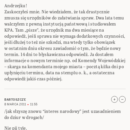
Andrzejku!
Zaskoczyłeś mnie. Nie wiedziałem, że tak drastycznie
zmusza się urzędników do załatwiania spraw. Dwa lata temu
walczyłem z pewną instytucją państwową i studiowałem
KPA. Tam „pisze”, że urzędnik ma dwa miesiące na
odpowiedź, jeśli sprawa nie wymaga dodatkowych czynności,
jeśli dłużej to też nie szkodzi, ma wtedy tylko obowiązek
w ostatnim dniu okresu zawiadomić o tym, że będzie nowy
termin. 14 dni to błyskawiczna odpowiedź. Ja dostałem
informacje o nowym terminie np. od Komendy Wojewódzkiej
– skarga na komendanta mojego miasta – pocztą kilka dni po
upłynięciu terminu, data na stemplu o. k., a ostateczna
odpowiedź jakiś czas później.
BARTOSZCZE
8 MARCA 2011
11:55
/jak słzyszę znowu “interes narodowy” jest uzasadnieniem
do dziur w drogach/
Nie pij tyle.