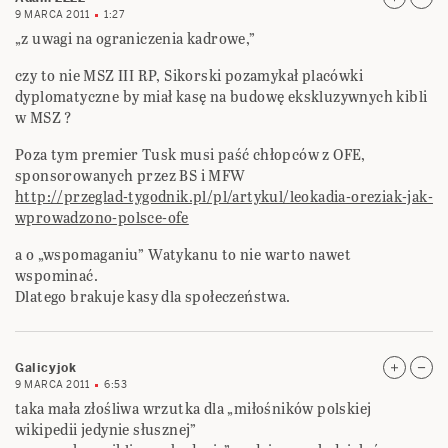
9 MARCA 2011
1:27
„z uwagi na ograniczenia kadrowe,”
czy to nie MSZ III RP, Sikorski pozamykał placówki
dyplomatyczne by miał kasę na budowę ekskluzywnych kibli
w MSZ ?
Poza tym premier Tusk musi paść chłopców z OFE,
sponsorowanych przez BS i MFW
http://przeglad-tygodnik.pl/pl/artykul/leokadia-oreziak-jak-
wprowadzono-polsce-ofe
a o „wspomaganiu” Watykanu to nie warto nawet
wspominać.
Dlatego brakuje kasy dla społeczeństwa.
Galicyjok
9 MARCA 2011
6:53
taka mała złośliwa wrzutka dla „miłośników polskiej
wikipedii jedynie słusznej”