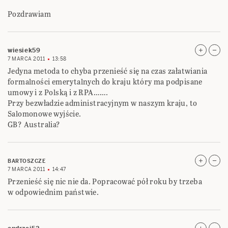
Pozdrawiam
wiesiek59
7 MARCA 2011
13:58
Jedyna metoda to chyba przenieść się na czas załatwiania
formalności emerytalnych do kraju który ma podpisane
umowy i z Polską i z RPA…….
Przy bezwładzie administracyjnym w naszym kraju, to
Salomonowe wyjście.
GB? Australia?
BARTOSZCZE
7 MARCA 2011
14:47
Przenieść się nic nie da. Popracować pół roku by trzeba
w odpowiednim państwie.