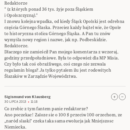
Redaktorze
” (z których ponad 36 tys. żyje poza Śląskiem
i Opolszczyzną).”
I znowu kolejna wpadka, od kiedy Śląsk Opolski jest odrebna
częścia Górnego Ślaska. Przeciez każdy bajtel wie, że Opole
to historyczna stolica Górnego Śląska. A Pan tu znów
wymyśla nowy region i nazwe, jak np. Podbeskidzie.
Redaktorze.
Dlaczego nie zamieścił Pan mojego komentarza z wczoraj,
godziny przedpołudniowe. Była to odpowieź dla MP Misia.
Czy było tak coś obraźliwego, coś czego nie zezwala
regulamin bloga?.Ja tylko pytalem ilu jest rodowitych
Ślazaków w Zarządzie Województwa.
Sigismund von Klausberg
30 LIPCA 2013
11:18
Co zrobic z tym fantem panie redaktorze?
Ano poczekac! Zaloze sie o 100 $ przeciw 100 orzechom, ze
„naród slaski” czeka taka sama ewolucja jak Mniejszosc
Niemiecka.