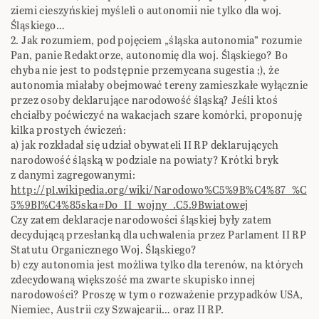
ziemi cieszyńskiej myśleli o autonomii nie tylko dla woj.
Śląskiego…
2. Jak rozumiem, pod pojęciem „śląska autonomia” rozumie
Pan, panie Redaktorze, autonomię dla woj. Śląskiego? Bo
chyba nie jest to podstępnie przemycana sugestia ;), że
autonomia miałaby obejmować tereny zamieszkałe wyłącznie
przez osoby deklarujące narodowość śląską? Jeśli ktoś
chciałby poćwiczyć na wakacjach szare komórki, proponuję
kilka prostych ćwiczeń:
a) jak rozkładał się udział obywateli II RP deklarujących
narodowość śląską w podziale na powiaty? Krótki bryk
z danymi zagregowanymi:
http://pl.wikipedia.org/wiki/Narodowo%C5%9B%C4%87_%C
5%9Bl%C4%85ska#Do_II_wojny_.C5.9Bwiatowej
Czy zatem deklaracje narodowości śląskiej były zatem
decydującą przesłanką dla uchwalenia przez Parlament II RP
Statutu Organicznego Woj. Śląskiego?
b) czy autonomia jest możliwa tylko dla terenów, na których
zdecydowaną większość ma zwarte skupisko innej
narodowości? Proszę w tym o rozważenie przypadków USA,
Niemiec, Austrii czy Szwajcarii… oraz II RP.