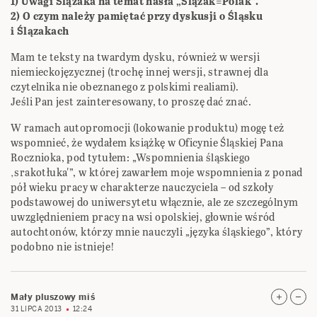
1) Uwagi Ślązaka na temat hasła „Ślązak=Polak”.
2) O czym należy pamiętać przy dyskusji o Śląsku
i Ślązakach
Mam te teksty na twardym dysku, również w wersji
niemieckojęzycznej (trochę innej wersji, strawnej dla
czytelnika nie obeznanego z polskimi realiami).
Jeśli Pan jest zainteresowany, to proszę dać znać.
W ramach autopromocji (lokowanie produktu) mogę też
wspomnieć, że wydałem książkę w Oficynie Śląskiej Pana
Rocznioka, pod tytułem: „Wspomnienia śląskiego
‚srakotłuka'”, w której zawarłem moje wspomnienia z ponad
pół wieku pracy w charakterze nauczyciela – od szkoły
podstawowej do uniwersytetu włącznie, ale ze szczególnym
uwzględnieniem pracy na wsi opolskiej, głownie wśród
autochtonów, którzy mnie nauczyli „języka śląskiego”, który
podobno nie istnieje!
Mały pluszowy miś
31 LIPCA 2013
12:24