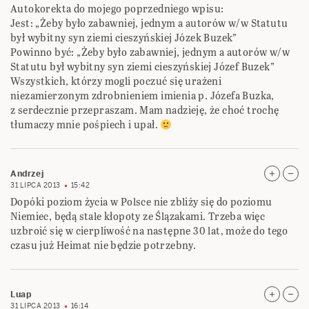
Autokorekta do mojego poprzedniego wpisu:
Jest: „Żeby było zabawniej, jednym a autorów w/w Statutu
był wybitny syn ziemi cieszyńskiej Józek Buzek”
Powinno być: „Żeby było zabawniej, jednym a autorów w/w
Statutu był wybitny syn ziemi cieszyńskiej Józef Buzek”
Wszystkich, którzy mogli poczuć się urażeni
niezamierzonym zdrobnieniem imienia p. Józefa Buzka,
z serdecznie przepraszam. Mam nadzieję, że choć trochę
tłumaczy mnie pośpiech i upał.
Andrzej
31 LIPCA 2013
15:42
Dopóki poziom życia w Polsce nie zbliży się do poziomu
Niemiec, będą stale kłopoty ze Ślązakami. Trzeba więc
uzbroić się w cierpliwość na następne 30 lat, może do tego
czasu już Heimat nie będzie potrzebny.
Luap
31 LIPCA 2013
16:14