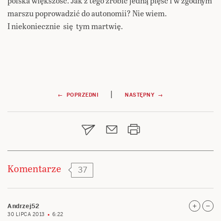
polska większość. Jak z tego zrobić jedną pięść i w zgodnym
marszu poprowadzić do autonomii? Nie wiem.
I niekoniecznie się tym martwię.
Nawigacja
|
← POPRZEDNI
NASTĘPNY →
wpisu
Komentarze
37
Andrzej52
30 LIPCA 2013
6:22