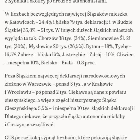
z Rybnika i okolicy po drodze z autonomistami.
W liczbach bezwzględnych najwięcej Ślązaków mieszka
w Katowicach – 24,4% i blisko 79 tys. deklaracji; i w Rudzie
Śląskiej 35,8% – 51 tys. W innych dużych śląskich miastach
wygląda to tak: Chorzów 38 tys. (34%), Siemianowice Śl. 21
tys. (30%), Mysłowice 20 tys. (26,5%). Bytom – 18%, Tychy –
16,5% Zabrze – blisko 15%, Jastrzębie – Zdrój – 10%, Gliwice
– niespełna 10%, Bielsko – Biała – 0,8 proc.
Poza Śląskiem najwięcej deklaracji narodowościowych
złożono w Warszawie – ponad 3 tys., a w Krakowie
i Wrocławiu – po ponad 2 tys. Ciekawe są dane z powiatu
cieszyńskiego, a więc z części historycznego Śląska
Cieszyńskiego: 5,5% – i niespełna 10 tys. śląskich deklaracji!
Dlatego ciekawe, że przyszła śląska autonomia miałaby
i Cieszyn uszczęśliwić.
GUS po raz kolej sypnął liczbami, które pokazują śląskie