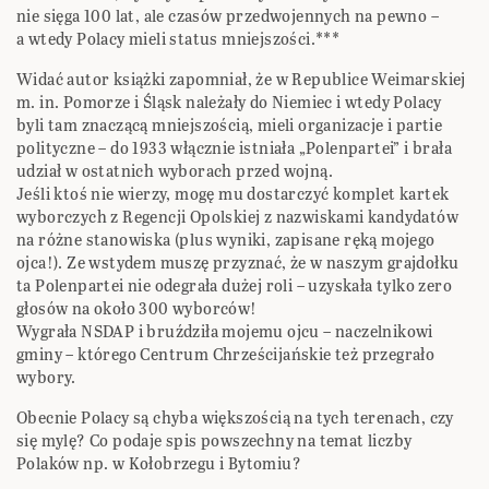
nie sięga 100 lat, ale czasów przedwojennych na pewno –
a wtedy Polacy mieli status mniejszości.***
Widać autor książki zapomniał, że w Republice Weimarskiej
m. in. Pomorze i Śląsk należały do Niemiec i wtedy Polacy
byli tam znaczącą mniejszością, mieli organizacje i partie
polityczne – do 1933 włącznie istniała „Polenpartei” i brała
udział w ostatnich wyborach przed wojną.
Jeśli ktoś nie wierzy, mogę mu dostarczyć komplet kartek
wyborczych z Regencji Opolskiej z nazwiskami kandydatów
na różne stanowiska (plus wyniki, zapisane ręką mojego
ojca!). Ze wstydem muszę przyznać, że w naszym grajdołku
ta Polenpartei nie odegrała dużej roli – uzyskała tylko zero
głosów na około 300 wyborców!
Wygrała NSDAP i bruździła mojemu ojcu – naczelnikowi
gminy – którego Centrum Chrześcijańskie też przegrało
wybory.
Obecnie Polacy są chyba większością na tych terenach, czy
się mylę? Co podaje spis powszechny na temat liczby
Polaków np. w Kołobrzegu i Bytomiu?