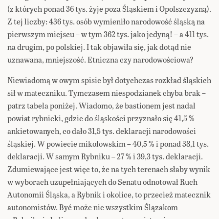
(z których ponad 36 tys. żyje poza Śląskiem i Opolszczyzną).
Z tej liczby: 436 tys. osób wymieniło narodowość śląską na
pierwszym miejscu – w tym 362 tys. jako jedyną! – a 411 tys.
na drugim, po polskiej. I tak objawiła się, jak dotąd nie
uznawana, mniejszość. Etniczna czy narodowościowa?
Niewiadomą w owym spisie był dotychczas rozkład śląskich
sił w mateczniku. Tymczasem niespodzianek chyba brak –
patrz tabela poniżej. Wiadomo, że bastionem jest nadal
powiat rybnicki, gdzie do śląskości przyznało się 41,5 %
ankietowanych, co dało 31,5 tys. deklaracji narodowości
śląskiej. W powiecie mikołowskim – 40,5 % i ponad 38,1 tys.
deklaracji. W samym Rybniku – 27 % i 39,3 tys. deklaracji.
Zdumiewające jest więc to, że na tych terenach słaby wynik
w wyborach uzupełniających do Senatu odnotował Ruch
Autonomii Śląska, a Rybnik i okolice, to przecież matecznik
autonomistów. Być może nie wszystkim Ślązakom