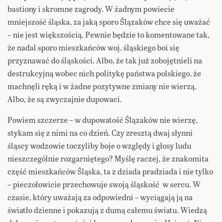
bastiony i skromne zagrody. W żadnym powiecie
mniejszość śląska, za jaką sporo Ślązaków chce się uważać
– nie jest większością. Pewnie będzie to komentowane tak,
że nadal sporo mieszkańców woj. śląskiego boi się
przyznawać do śląskości. Albo, że tak już zobojętnieli na
destrukcyjną wobec nich politykę państwa polskiego, że
machnęli ręką i w żadne pozytywne zmiany nie wierzą.
Albo, że są zwyczajnie dupowaci.
Powiem szczerze – w dupowatość Ślązaków nie wierzę,
stykam się z nimi na co dzień. Czy zresztą dwaj słynni
śląscy wodzowie toczyliby boje o względy i głosy ludu
nieszczególnie rozgarniętego? Myślę raczej, że znakomita
część mieszkańców Śląska, ta z dziada pradziada i nie tylko
– pieczołowicie przechowuje swoją śląskość w sercu. W
czasie, który uważają za odpowiedni – wyciągają ją na
światło dzienne i pokazują z dumą całemu światu. Wiedzą