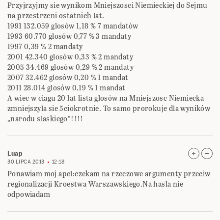
Przyjrzyjmy sie wynikom Mniejszosci Niemieckiej do Sejmu
na przestrzeni ostatnich lat.
1991 132.059 glosów 1,18 % 7 mandatów
1993 60.770 glosów 0,77 % 3 mandaty
1997 0,39 % 2 mandaty
2001 42.340 glosów 0,33 % 2 mandaty
2005 34.469 glosów 0,29 % 2 mandaty
2007 32.462 glosów 0,20 % 1 mandat
2011 28.014 glosów 0,19 % 1 mandat
A wiec w ciagu 20 lat lista glosów na Mniejszosc Niemiecka
zmniejszyla sie 5ciokrotnie. To samo prorokuje dla wyników
„narodu slaskiego”!!!!
Luap
30 LIPCA 2013
12:18
Ponawiam moj apel:czekam na rzeczowe argumenty przeciw
regionalizacji Kroestwa Warszawskiego.Na hasla nie
odpowiadam