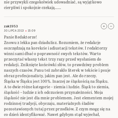
nie przywykli czegokolwiek udowadniać, są wyjątkowo
cierpliwi i spokojnie czekają……
zak1953
30 LIPCA 2013
15:09
Panie Redaktorze!
Znowu z lekka pan dziadulisz. Rozumiem, że redakcje
oszczędzają na korekcie i adiustacji tekstów. I redaktorzy
winni sami dbać o poprawność swych tekstów. Warto
przeczytać własny tekst trzy razy przed wysłaniem do
redakcji. Zniknięte końcówki słów, to prawdziwy problem
naszych czasów. Panu też zabrakło literek w tekście i psuje
obraz profesjonalisty, jakim pan jest. Ale do rzeczy.
Śląska w Śląsku jest 100%. Inaczej ze śląskością na Śląsku.
A to dwie różne kategorie – ziemia i ludzie. Śląsk to ziemia,
śląskość – ludzie z ich odczuciem przynależności. Moja
śląskość nie jest dla mnie problemem. Jest elementem mojej
rodzinnej tradycji, obyczaju, materialnych śladów
pozostawionych tutaj przez przodków. Z czym mogę się na
co dzień identyfikować. Nawet gdybym stąd wyjechał,