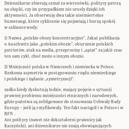
Dziennikarze zbierają szmal za wierszówki, politycy patrzą
na słupki, czy im przypadkiem nie urosły dzięki ich
aktywności. Ja obserwuję dwa takie nieśmiertelne
bumerangi, które cyklicznie się pojawiają i burzą spokój
w szklance wody:
1) Nazwa „polskie obozy koncentracyjne”. Jakaś publikacja
o Auschwitz jako „polskim obozie”, oburzenie polskich
patriotów, atak na media, przeprosiny i „apiat” za jakiś czas
ten sam cykl, choć może o innym obozie.
2) Mniejszość polska w Niemczech i niemiecka w Polsce.
Rzekoma asymetria w postępowaniu rządu niemieckiego
i polskiego i żądanie „symetryzacji”.
zadko kiedy dyskutują ludzie, mający pojęcie o sytuacji
prawnej problemu mniejszości etnicznych i narodowych,
gdzie państwa są zobligowane do stosowania Uchwały Rady
Europy – jeśli ją ratyfikowały. Ten fakt nastąpił i w Polsce i w
RFN .
Ani politycy (nawet nie dokształceni prawnicy jak
Kaczyński), ani dziennikarze nie znają obowiązujących