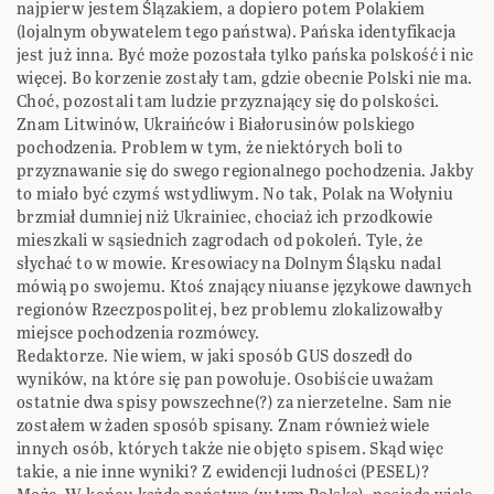
najpierw jestem Ślązakiem, a dopiero potem Polakiem
(lojalnym obywatelem tego państwa). Pańska identyfikacja
jest już inna. Być może pozostała tylko pańska polskość i nic
więcej. Bo korzenie zostały tam, gdzie obecnie Polski nie ma.
Choć, pozostali tam ludzie przyznający się do polskości.
Znam Litwinów, Ukraińców i Białorusinów polskiego
pochodzenia. Problem w tym, że niektórych boli to
przyznawanie się do swego regionalnego pochodzenia. Jakby
to miało być czymś wstydliwym. No tak, Polak na Wołyniu
brzmiał dumniej niż Ukrainiec, chociaż ich przodkowie
mieszkali w sąsiednich zagrodach od pokoleń. Tyle, że
słychać to w mowie. Kresowiacy na Dolnym Śląsku nadal
mówią po swojemu. Ktoś znający niuanse językowe dawnych
regionów Rzeczpospolitej, bez problemu zlokalizowałby
miejsce pochodzenia rozmówcy.
Redaktorze. Nie wiem, w jaki sposób GUS doszedł do
wyników, na które się pan powołuje. Osobiście uważam
ostatnie dwa spisy powszechne(?) za nierzetelne. Sam nie
zostałem w żaden sposób spisany. Znam również wiele
innych osób, których także nie objęto spisem. Skąd więc
takie, a nie inne wyniki? Z ewidencji ludności (PESEL)?