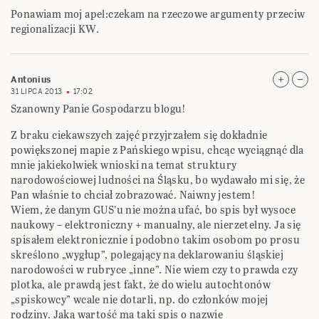
Ponawiam moj apel:czekam na rzeczowe argumenty przeciw
regionalizacji KW.
Antonius
31 LIPCA 2013
17:02
Szanowny Panie Gospodarzu blogu!
Z braku ciekawszych zajęć przyjrzałem się dokładnie
powiększonej mapie z Pańskiego wpisu, chcąc wyciągnąć dla
mnie jakiekolwiek wnioski na temat struktury
narodowościowej ludności na Śląsku, bo wydawało mi się, że
Pan właśnie to chciał zobrazować. Naiwny jestem!
Wiem, że danym GUS’u nie można ufać, bo spis był wysoce
naukowy – elektroniczny + manualny, ale nierzetelny. Ja się
spisałem elektronicznie i podobno takim osobom po prosu
skreślono „wygłup”, polegający na deklarowaniu śląskiej
narodowości w rubryce „inne”. Nie wiem czy to prawda czy
plotka, ale prawdą jest fakt, że do wielu autochtonów
„spiskowcy” wcale nie dotarli, np. do członków mojej
rodziny. Jaką wartość ma taki spis o nazwie