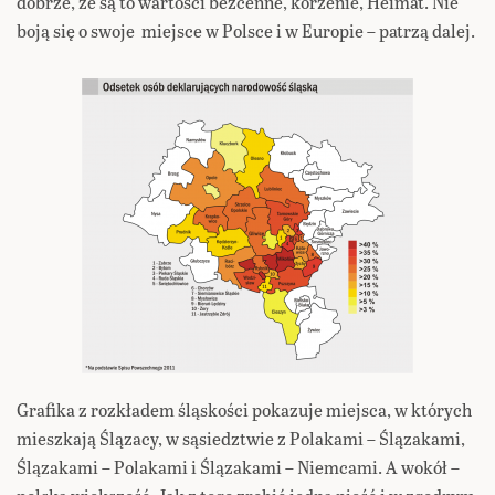
dobrze, że są to wartości bezcenne, korzenie, Heimat. Nie
boją się o swoje miejsce w Polsce i w Europie – patrzą dalej.
Grafika z rozkładem śląskości pokazuje miejsca, w których
mieszkają Ślązacy, w sąsiedztwie z Polakami – Ślązakami,
Ślązakami – Polakami i Ślązakami – Niemcami. A wokół –