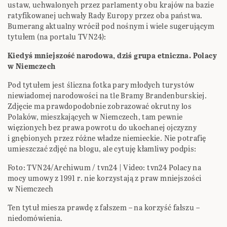
ustaw, uchwalonych przez parlamenty obu krajów na bazie
ratyfikowanej uchwały Rady Europy przez oba państwa.
Bumerang aktualny wrócił pod nośnym i wiele sugerującym
tytułem (na portalu TVN24):
Kiedyś mniejszość narodowa, dziś grupa etniczna. Polacy
w Niemczech
Pod tytułem jest śliczna fotka pary młodych turystów
niewiadomej narodowości na tle Bramy Brandenburskiej.
Zdjęcie ma prawdopodobnie zobrazować okrutny los
Polaków, mieszkających w Niemczech, tam pewnie
więzionych bez prawa powrotu do ukochanej ojczyzny
i gnębionych przez różne władze niemieckie. Nie potrafię
umieszczać zdjęć na blogu, ale cytuję kłamliwy podpis:
Foto: TVN24/Archiwum / tvn24 | Video: tvn24 Polacy na
mocy umowy z 1991 r. nie korzystają z praw mniejszości
w Niemczech
Ten tytuł miesza prawdę z fałszem – na korzyść fałszu –
niedomówienia.