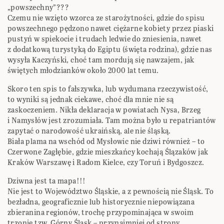
„powszechny”???
Czemu nie wzięto wzorca ze starożytności, gdzie do spisu
powszechnego pędzono nawet ciężarne kobiety przez piaski
pustyń w spiekocie i trudach ledwie do zniesienia, nawet
z dodatkową turystyką do Egiptu (święta rodzina), gdzie nas
wysyła Kaczyński, choć tam mordują się nawzajem, jak
świętych młodzianków około 2000 lat temu.
Skoro ten spis to fałszywka, lub wydumana rzeczywistość,
to wyniki są jednak ciekawe, choć dla mnie nie są
zaskoczeniem. Nikła deklaracja w powiatach Nysa, Brzeg
i Namysłów jest zrozumiała. Tam można było u repatriantów
zapytać o narodowość ukraińską, ale nie śląską.
Biała plama na wschód od Mysłowic nie dziwi również – to
Czerwone Zagłębie, gdzie mieszkańcy kochają Ślązaków jak
Kraków Warszawę i Radom Kielce, czy Toruń i Bydgoszcz.
Dziwna jest ta mapa!!!
Nie jest to Województwo Śląskie, a z pewnością nie Śląsk. To
bezładna, geograficznie lub historycznie niepowiązana
zbieranina regionów, trochę przypominająca w swoim
trzonie tzw. Górny Śląsk – przynajmniej od strony