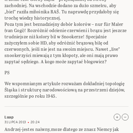
zachodniej. Na wschodzie dodano za dużo szmelcu, aby
„biel” raziła miłośnika RAŚ. Tu naprawdę przydałoby się
trochę wiedzy historycznej.
Poza tym jest beznadziejny dobór kolorów – nur für Maler
(van Gogi)! Rozróżnić odcienie czerwieni i brązu jest jeszcze
trudniejsze niż kolory bil w Snookerze! Specjalnie
zażyczyłem sobie HD, aby odróżnić brązową bilę od
czerwonych, jeśli nie jest na swoim miejscu. Nawet „live”
snookerzyści miewają z tym kłopoty, ale oni mają prawo
zapytać sędziego. A kogo może zapytać blogowicz?
PS
We wspomnianym artykule rozważam dokładniej topologię
Śląska i strukturę narodowościową na przestrzeni dziejów,
szczególnie po roku 1945.
Luap
31 LIPCA 2013
20:24
Andrzej-jestes naiwny,moze dlatego ze znasz Niemcy jak