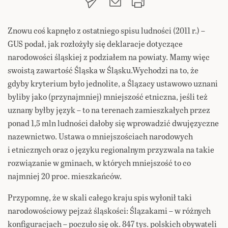
Znowu coś kapnęło z ostatniego spisu ludności (2011 r.) –
GUS podał, jak rozłożyły się deklaracje dotyczące
narodowości śląskiej z podziałem na powiaty. Mamy więc
swoistą zawartość Śląska w Śląsku.
Wychodzi na to, że
gdyby kryterium było jednolite, a Ślązacy ustawowo uznani
byliby jako (przynajmniej) mniejszość etniczna, jeśli też
uznany byłby język – to na terenach zamieszkałych przez
ponad 1,5 mln ludności dałoby się wprowadzić dwujęzyczne
nazewnictwo. Ustawa o mniejszościach narodowych
i etnicznych oraz o języku regionalnym przyzwala na takie
rozwiązanie w gminach, w których mniejszość to co
najmniej 20 proc. mieszkańców.
Przypomnę, że w skali całego kraju spis wyłonił taki
narodowościowy pejzaż śląskości: Ślązakami – w różnych
konfiguracjach – poczuło się ok. 847 tys. polskich obywateli