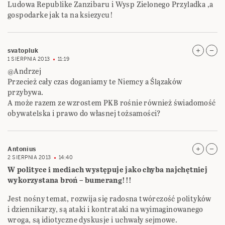
Ludowa Republike Zanzibaru i Wysp Zielonego Przyladka ,a
gospodarke jak ta na ksiezycu!
svatopluk
1 SIERPNIA 2013
11:19
@Andrzej
Przecież cały czas doganiamy te Niemcy a Ślązaków
przybywa.
A może razem ze wzrostem PKB rośnie również świadomość
obywatelska i prawo do własnej tożsamości?
Antonius
2 SIERPNIA 2013
14:40
W polityce i mediach występuje jako chyba najchętniej
wykorzystana broń – bumerang!!!
Jest nośny temat, rozwija się radosna twórczość polityków
i dziennikarzy, są ataki i kontrataki na wyimaginowanego
wroga, są idiotyczne dyskusje i uchwały sejmowe.