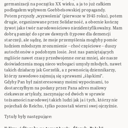
germanizacji na początku XX wieku, a ja to już całkiem
podlegałem wpływom Goebbelsowskiej propagandy.
Potem przyszły „wyzwolenia” (pierwsze w 1945 roku), potem
drugie, organizowane przez Solidarność, a obecnie kończę
żywot jako twór narodowościowo niezidentyfikowalny. Mam
dobrą pamięć do spraw dawnych (typowe dla demencji
starczej), ale sądzę, że moje przemyślenia mogłyby pomóc
ludziom młodszym zrozumienie – choć częściowe – duszy
autochtonów o podobnym losie. Jest nas pamiętających
mgliście nawet czasy przedwojenne coraz mniej, ale nasze
doświadczenia mogą nieco wzbogaci umysły młodych, nawet
takich działaczy jak Gorzelik, a z pewnością dziennikarzy,
którzy zawodowo zajmują się sprawami „śląskimi”.
Gdyby Pan był zainteresowany moimi wypocinami, to
dostarczyłbym na podany przez Pana adres mailowy
ciekawsze artykuły, zaczynając od dwóch w sprawie
tożsamości narodowej takich ludzi jak ja i tych, którzy nie
pojechali do Reichu, tylko pozostali wierni swej ojczyźnie.
Tytuły były następujące: