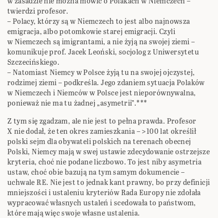
w zasadzie nie można mówić o Polakach w Niemczech –
twierdzi profesor.
– Polacy, którzy są w Niemczech to jest albo najnowsza
emigracja, albo potomkowie starej emigracji. Czyli
w Niemczech są imigrantami, a nie żyją na swojej ziemi –
komunikuje prof. Jacek Leoński, socjolog z Uniwersytetu
Szczecińskiego.
– Natomiast Niemcy w Polsce żyją tu na swojej ojczystej,
rodzimej ziemi – podkreśla. Jego zdaniem sytuacja Polaków
w Niemczech i Niemców w Polsce jest nieporównywalna,
ponieważ nie ma tu żadnej „asymetrii”.***
Z tym się zgadzam, ale nie jest to pełna prawda. Profesor
X nie dodał, że ten okres zamieszkania – >100 lat określił
polski sejm dla obywateli polskich na terenach obecnej
Polski, Niemcy mają w swej ustawie zdecydowanie ostrzejsze
kryteria, choć nie podane liczbowo. To jest niby asymetria
ustaw, choć obie bazują na tym samym dokumencie –
uchwale RE. Nie jest to jednak kant prawny, bo przy definicji
mniejszości i ustaleniu kryteriów Rada Europy nie zdołała
wypracować własnych ustaleń i scedowała to państwom,
które mają więc swoje własne ustalenia.