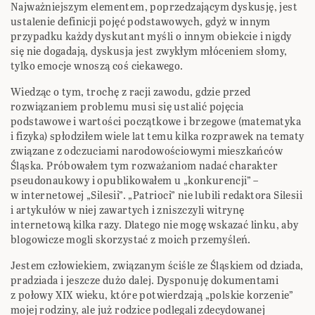
Najważniejszym elementem, poprzedzającym dyskusję, jest
ustalenie definicji pojęć podstawowych, gdyż w innym
przypadku każdy dyskutant myśli o innym obiekcie i nigdy
się nie dogadają, dyskusja jest zwykłym młóceniem słomy,
tylko emocje wnoszą coś ciekawego.
Wiedząc o tym, trochę z racji zawodu, gdzie przed
rozwiązaniem problemu musi się ustalić pojęcia
podstawowe i wartości początkowe i brzegowe (matematyka
i fizyka) spłodziłem wiele lat temu kilka rozprawek na tematy
związane z odczuciami narodowościowymi mieszkańców
Śląska. Próbowałem tym rozważaniom nadać charakter
pseudonaukowy i opublikowałem u „konkurencji” –
w internetowej „Silesii”. „Patrioci” nie lubili redaktora Silesii
i artykułów w niej zawartych i zniszczyli witrynę
internetową kilka razy. Dlatego nie mogę wskazać linku, aby
blogowicze mogli skorzystać z moich przemyśleń.
Jestem człowiekiem, związanym ściśle ze Śląskiem od dziada,
pradziada i jeszcze dużo dalej. Dysponuję dokumentami
z połowy XIX wieku, które potwierdzają „polskie korzenie”
mojej rodziny, ale już rodzice podlegali zdecydowanej