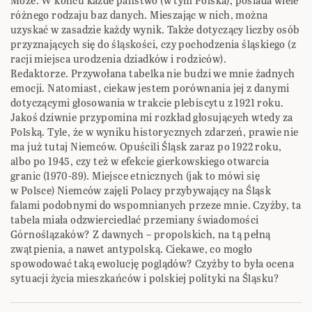
Może. W końcu każde państwo (w tym Polska), posiada wiele
różnego rodzaju baz danych. Mieszając w nich, można
uzyskać w zasadzie każdy wynik. Także dotyczący liczby osób
przyznających się do śląskości, czy pochodzenia śląskiego (z
racji miejsca urodzenia dziadków i rodziców).
Redaktorze. Przywołana tabelka nie budzi we mnie żadnych
emocji. Natomiast, ciekaw jestem porównania jej z danymi
dotyczącymi głosowania w trakcie plebiscytu z 1921 roku.
Jakoś dziwnie przypomina mi rozkład głosujących wtedy za
Polską. Tyle, że w wyniku historycznych zdarzeń, prawie nie
ma już tutaj Niemców. Opuścili Śląsk zaraz po 1922 roku,
albo po 1945, czy też w efekcie gierkowskiego otwarcia
granic (1970-89). Miejsce etnicznych (jak to mówi się
w Polsce) Niemców zajęli Polacy przybywający na Śląsk
falami podobnymi do wspomnianych przeze mnie. Czyżby, ta
tabela miała odzwierciedlać przemiany świadomości
Górnoślązaków? Z dawnych – propolskich, na tą pełną
zwątpienia, a nawet antypolską. Ciekawe, co mogło
spowodować taką ewolucję poglądów? Czyżby to była ocena
sytuacji życia mieszkańców i polskiej polityki na Śląsku?