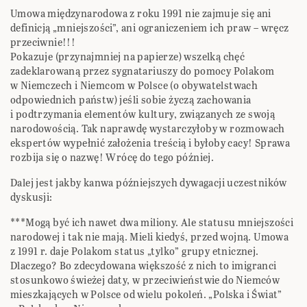
Umowa międzynarodowa z roku 1991 nie zajmuje się ani
definicją „mniejszości”, ani ograniczeniem ich praw – wręcz
przeciwnie!!!
Pokazuje (przynajmniej na papierze) wszelką chęć
zadeklarowaną przez sygnatariuszy do pomocy Polakom
w Niemczech i Niemcom w Polsce (o obywatelstwach
odpowiednich państw) jeśli sobie życzą zachowania
i podtrzymania elementów kultury, związanych ze swoją
narodowością. Tak naprawdę wystarczyłoby w rozmowach
ekspertów wypełnić założenia treścią i byłoby cacy! Sprawa
rozbija się o nazwę! Wrócę do tego później.
Dalej jest jakby kanwa późniejszych dywagacji uczestników
dyskusji:
***Mogą być ich nawet dwa miliony. Ale statusu mniejszości
narodowej i tak nie mają. Mieli kiedyś, przed wojną. Umowa
z 1991 r. daje Polakom status „tylko” grupy etnicznej.
Dlaczego? Bo zdecydowana większość z nich to imigranci
stosunkowo świeżej daty, w przeciwieństwie do Niemców
mieszkających w Polsce od wielu pokoleń. „Polska i Świat”