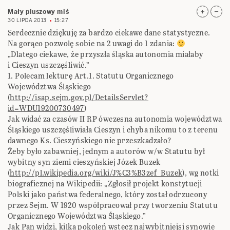
Mały pluszowy miś
30 LIPCA 2013
15:27
Serdecznie dziękuję za bardzo ciekawe dane statystyczne.
Na gorąco pozwolę sobie na 2 uwagi do 1 zdania:
„Dlatego ciekawe, że przyszła śląska autonomia miałaby
i Cieszyn uszczęśliwić.”
1. Polecam lekturę Art.1. Statutu Organicznego
Województwa Śląskiego
(
http://isap.sejm.gov.pl/DetailsServlet?
id=WDU19200730497
)
Jak widać za czasów II RP ówczesna autonomia województwa
Śląskiego uszczęśliwiała Cieszyn i chyba nikomu to z terenu
dawnego Ks. Cieszyńskiego nie przeszkadzało?
Żeby było zabawniej, jednym a autorów w/w Statutu był
wybitny syn ziemi cieszyńskiej Józek Buzek
(
http://pl.wikipedia.org/wiki/J%C3%B3zef_Buzek
), wg notki
biograficznej na Wikipedii: „Zgłosił projekt konstytucji
Polski jako państwa federalnego, który został odrzucony
przez Sejm. W 1920 współpracował przy tworzeniu Statutu
Organicznego Województwa Śląskiego.”
Jak Pan widzi, kilka pokoleń wstecz najwybitniejsi synowie