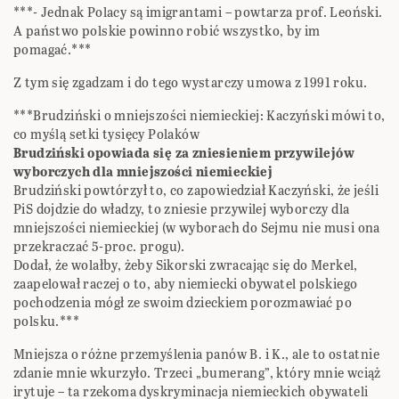
***- Jednak Polacy są imigrantami – powtarza prof. Leoński.
A państwo polskie powinno robić wszystko, by im
pomagać.***
Z tym się zgadzam i do tego wystarczy umowa z 1991 roku.
***Brudziński o mniejszości niemieckiej: Kaczyński mówi to,
co myślą setki tysięcy Polaków
Brudziński opowiada się za zniesieniem przywilejów
wyborczych dla mniejszości niemieckiej
Brudziński powtórzył to, co zapowiedział Kaczyński, że jeśli
PiS dojdzie do władzy, to zniesie przywilej wyborczy dla
mniejszości niemieckiej (w wyborach do Sejmu nie musi ona
przekraczać 5-proc. progu).
Dodał, że wolałby, żeby Sikorski zwracając się do Merkel,
zaapelował raczej o to, aby niemiecki obywatel polskiego
pochodzenia mógł ze swoim dzieckiem porozmawiać po
polsku.***
Mniejsza o różne przemyślenia panów B. i K., ale to ostatnie
zdanie mnie wkurzyło. Trzeci „bumerang”, który mnie wciąż
irytuje – ta rzekoma dyskryminacja niemieckich obywateli