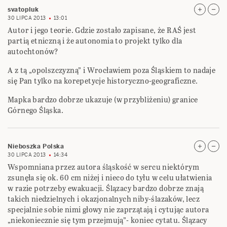
svatopluk
30 LIPCA 2013
13:01
Autor i jego teorie. Gdzie zostało zapisane, że RAŚ jest
partią etniczną i że autonomia to projekt tylko dla
autochtonów?
A z tą „opolszczyzną” i Wrocławiem poza Śląskiem to nadaje
się Pan tylko na korepetycje historyczno-geograficzne.
Mapka bardzo dobrze ukazuje (w przybliżeniu) granice
Górnego Śląska.
Nieboszka Polska
30 LIPCA 2013
14:34
Wspomniana przez autora śląskość w sercu niektórym
zsunęła się ok. 60 cm niżej i nieco do tyłu w celu ułatwienia
w razie potrzeby ewakuacji. Ślązacy bardzo dobrze znają
takich niedzielnych i okazjonalnych niby-ślazaków, lecz
specjalnie sobie nimi głowy nie zaprzątają i cytując autora
„niekoniecznie się tym przejmują”- koniec cytatu. Ślązacy