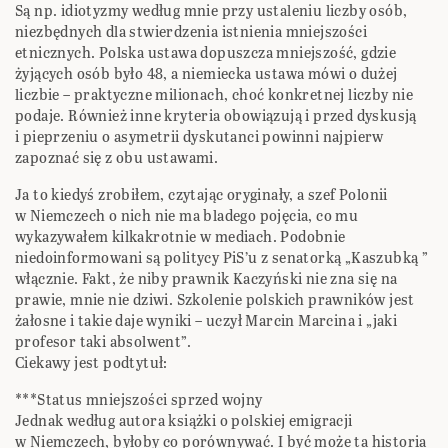
Są np. idiotyzmy według mnie przy ustaleniu liczby osób,
niezbędnych dla stwierdzenia istnienia mniejszości
etnicznych. Polska ustawa dopuszcza mniejszość, gdzie
żyjących osób było 48, a niemiecka ustawa mówi o dużej
liczbie – praktyczne milionach, choć konkretnej liczby nie
podaje. Również inne kryteria obowiązują i przed dyskusją
i pieprzeniu o asymetrii dyskutanci powinni najpierw
zapoznać się z obu ustawami.
Ja to kiedyś zrobiłem, czytając oryginały, a szef Polonii
w Niemczech o nich nie ma bladego pojęcia, co mu
wykazywałem kilkakrotnie w mediach. Podobnie
niedoinformowani są politycy PiS’u z senatorką „Kaszubką ”
włącznie. Fakt, że niby prawnik Kaczyński nie zna się na
prawie, mnie nie dziwi. Szkolenie polskich prawników jest
żałosne i takie daje wyniki – uczył Marcin Marcina i „jaki
profesor taki absolwent”.
Ciekawy jest podtytuł:
***Status mniejszości sprzed wojny
Jednak według autora książki o polskiej emigracji
w Niemczech, byłoby co porównywać. I być może ta historia