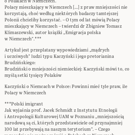
o Polakach w Niemczech.
Polacy mieszkający w Niemczech […] z praw mniejszości nie
korzystają, choć według niektórych badaczy tamtejszej
Polonii chcieliby korzystać. – O tym od lat mówią Polacy
mieszkający w Niemczech – twierdzi dr Zbigniew Tomasz
Klimaszewski, autor książki „Emigracja polska
w Niemczech”.***
Artykuł jest przeplatany wypowiedziami „mądrych
i uczciwych” ludzi typu Kaczyński i jego pretorianina
Brudzińskiego:
Brudziński o mniejszości niemieckiej: Kaczyński mówi to, co
myślą setki tysięcy Polaków
Kaczyński o Niemcach w Polsce: Powinni mieć tyle praw, ile
Polacy w Niemczech
***Polski imigrant
Jak wyjaśnia prof. Jacek Schmidt z Instytutu Etnologii
i Antropologii Kulturowej UAM w Poznaniu „mniejszością
narodową są ci, których przedstawiciele od przynajmniej
100 lat przebywają na naszym terytorium”. – Czego