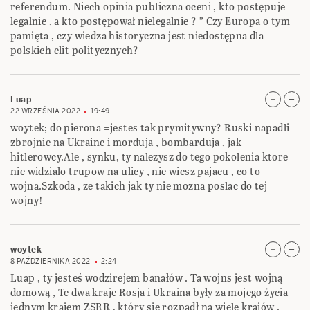
referendum. Niech opinia publiczna oceni , kto postępuje
legalnie , a kto postępował nielegalnie ? ” Czy Europa o tym
pamięta , czy wiedza historyczna jest niedostępna dla
polskich elit politycznych?
Luap
22 WRZEŚNIA 2022
19:49
woytek; do pierona =jestes tak prymitywny? Ruski napadli
zbrojnie na Ukraine i morduja , bombarduja , jak
hitlerowcy.Ale , synku, ty nalezysz do tego pokolenia ktore
nie widzialo trupow na ulicy , nie wiesz pajacu , co to
wojna.Szkoda , ze takich jak ty nie mozna poslac do tej
wojny!
woytek
8 PAŹDZIERNIKA 2022
2:24
Luap , ty jesteś wodzirejem banałów . Ta wojns jest wojną
domową , Te dwa kraje Rosja i Ukraina były za mojego życia
jednym krajem ZSRR , który się rozpadł na wiele krajów .