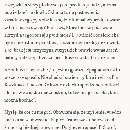
rozrywki, a sfery płodności jako produkcji ludzi, można
powiedzieć: hodowli. Skłania to do postawienia
zasadniczego pytania: kto będzie kochał wyprodukowane
w ten sposób dzieci? Państwo, które bierze pod swoje
skrzydła tego rodzaju
produkcję
? (…) Miłość rodzicielska
była i pozostanie podstawą tożsamości każdego człowieka,
a jej brak jest przyczyną wszystkich prawie wynaturzeń
natury ludzkiej”. Rzecze prof. Roszkowski, bo któż inny.
Arkadiusz Chęciński: „To jest najgorsze. Spoglądam na to
w szerszy sposób. Nie chodzi bowiem tylko o in vitro. Pan
Roszkowski uważa, że każde dziecko spłodzone z miłości,
ale nie w związku małżeńskim, to też nie jest osoba, którą
można kochać”.
Myślę, że coś tu nie gra. Obawiam się, że myślenie, wiedza
i nauka są w odwrocie. Papież Franciszek ubolewa nad
śmiercią biednej, niewinnej Duginy, europoseł PiS prof.