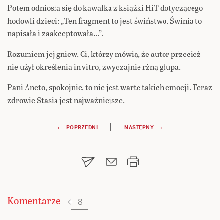
Potem odniosła się do kawałka z książki HiT dotyczącego
hodowli dzieci: „Ten fragment to jest świństwo. Świnia to
napisała i zaakceptowała…”.
Rozumiem jej gniew. Ci, którzy mówią, że autor przecież
nie użył określenia in vitro, zwyczajnie rżną głupa.
Pani Aneto, spokojnie, to nie jest warte takich emocji. Teraz
zdrowie Stasia jest najważniejsze.
Nawigacja
|
← POPRZEDNI
NASTĘPNY →
wpisu
Komentarze
8