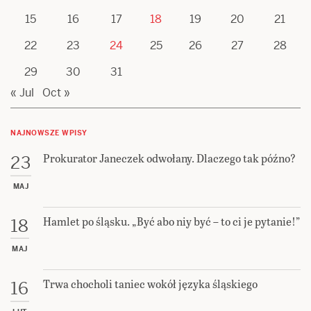
15
16
17
18
19
20
21
22
23
24
25
26
27
28
29
30
31
« Jul
Oct »
NAJNOWSZE WPISY
Prokurator Janeczek odwołany. Dlaczego tak późno?
23
MAJ
Hamlet po śląsku. „Być abo niy być – to ci je pytanie!”
18
MAJ
Trwa chocholi taniec wokół języka śląskiego
16