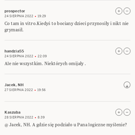
prospector
24 SIERPNIA 2022
19:29
Co tam in vitro.Kiedyś to bociany dzieci przynosiły i nikt nie
grymasił.
handzia55
24 SIERPNIA 2022
22:09
Ale nie wszystkim. Niektórych omijały .
Jacek, NH
27 SIERPNIA 2022
19:56
Kaszuba
28 SIERPNIA 2022
8:39
@ Jacek, NH. A gdzie się podziało u Pana logiczne myślenie?