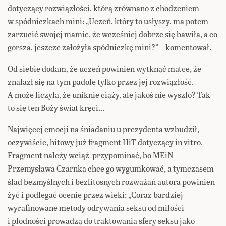
dotyczący rozwiązłości, którą zrównano z chodzeniem
w spódniczkach mini: „Uczeń, który to usłyszy, ma potem
zarzucić swojej mamie, że wcześniej dobrze się bawiła, a co
gorsza, jeszcze założyła spódniczkę mini?”
–
komentował.
Od siebie dodam, że uczeń powinien wytknąć matce, że
znalazł się na tym padole tylko przez jej rozwiązłość.
A może liczyła, że uniknie ciąży, ale jakoś nie wyszło? Tak
to się ten Boży świat kręci…
Najwięcej emocji na śniadaniu u prezydenta wzbudził,
oczywiście, hitowy już fragment HiT dotyczący in vitro.
Fragment należy wciąż przypominać, bo MEiN
Przemysława Czarnka chce go wygumkować, a tymczasem
ślad bezmyślnych i bezlitosnych rozważań autora powinien
żyć i podlegać ocenie przez wieki: „Coraz bardziej
wyrafinowane metody odrywania seksu od miłości
i płodności prowadzą do traktowania sfery seksu jako