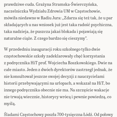
prawdziwe cuda. Grażyna Stramska-Świerczyńska,
naczelniczka Wydziału Zdrowia UM w Częstochowie,
mówiła niedawno w Radiu Jura: „Zdarza się też tak, że u par
składających u nas wniosek już jest taka radość psychiczna,
taka nadzieja, że puszcza jakaś blokada i pojawiają się
naturalne ciąże. Z czego bardzo się cieszymy”.
W przededniu inauguracji roku szkolnego tylko dwie
częstochowskie szkoły zadeklarowały chęć korzystania
z podręcznika HiT prof. Wojciecha Roszkowskiego. Dwie na
całe miasto. Jeden z dwóch dyrektorów zastrzegł jednak, że
nie konsultował jeszcze swojej decyzji z nauczycielami
historii przebywającymi na urlopach, a wskazał na HiT, bo
innego podręcznika obecnie nie ma. Na szczęście wakacje
nie trwają wiecznie, historycy wrócą i pewnie powiedzą, co
myślą.
Śladami Częstochowy poszła 700-tysięczna Łódź. Od połowy