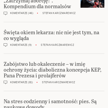
„Zatrzymaj aborcję!”.
Kompendium dla normalsów
KOMENTARZE (46)
STEFAN KARCZMAREWICZ
Święta okiem lekarza: nic nie jest tym, na
co wygląda
KOMENTARZE (9)
STEFAN KARCZMAREWICZ
Zabójstwo lub okaleczenie – w imię
ochrony życia: diaboliczna koncepcja KEP,
Pana Prezesa i prolajferów
KOMENTARZE (81)
STEFAN KARCZMAREWICZ
Na stres codzienny i samotność: pies. Są
naukowe dowody