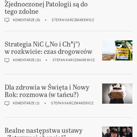
Zjednoczonej Patologii są do
tego zdolne
KOMENTARZE (8)
STEFAN KARCZMAREWICZ
Strategia NiC („No i Ch*j”)
w rozkwicie: czas drogowców
KOMENTARZE (11)
STEFAN KARCZMAREWICZ
Dla zdrowia w Święta i Nowy
Rok: rozmowa (w tańcu?)
KOMENTARZE (1)
STEFAN KARCZMAREWICZ
Realne następstwa ustawy