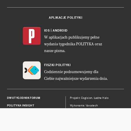
APLIKACJE POLITYKI
i
IOS
ANDROID
W aplikacjach publikujemy pełne
wydania tygodnika POLITYKA oraz
nasze pisma.
FISZKI POLITYKI
Codziennie podsumowujemy dla
Ciebie najważniejsze wydarzenia dnia.
DWUTYGODNIK FORUM
Projekt:
Cogision
,
Ładne Halo
POLITYKA INSIGHT
Wykonanie: Vavatech
LEŚNICZÓWKA NIBORK
Prawa autorskie © POLITYKA Sp. z
o.o. S.K.A.