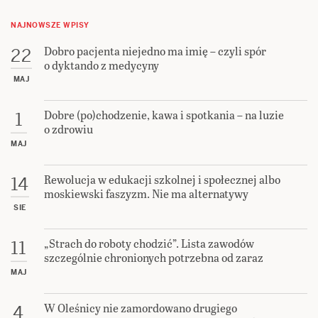
NAJNOWSZE WPISY
Dobro pacjenta niejedno ma imię – czyli spór
22
o dyktando z medycyny
MAJ
Dobre (po)chodzenie, kawa i spotkania – na luzie
1
o zdrowiu
MAJ
Rewolucja w edukacji szkolnej i społecznej albo
14
moskiewski faszyzm. Nie ma alternatywy
SIE
„Strach do roboty chodzić”. Lista zawodów
11
szczególnie chronionych potrzebna od zaraz
MAJ
W Oleśnicy nie zamordowano drugiego
4