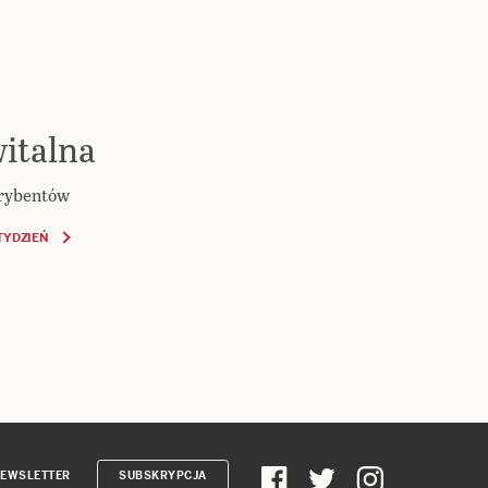
italna
krybentów
TYDZIEŃ
EWSLETTER
SUBSKRYPCJA