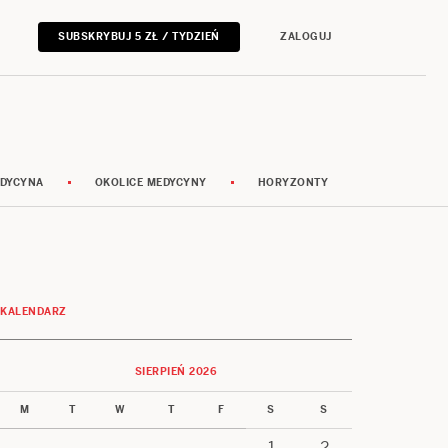
SUBSKRYBUJ 5 ZŁ / TYDZIEŃ
ZALOGUJ
DYCYNA
OKOLICE MEDYCYNY
HORYZONTY
KALENDARZ
SIERPIEŃ 2026
M
T
W
T
F
S
S
1
2