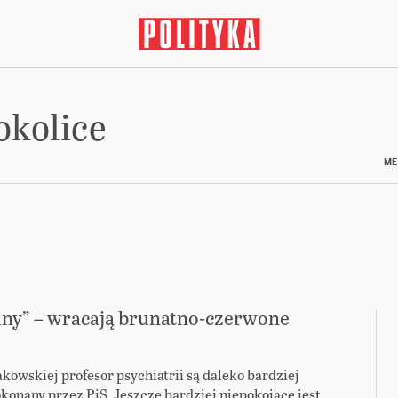
okolice
ME
ziny” – wracają brunatno-czerwone
owskiej profesor psychiatrii są daleko bardziej
konany przez PiS. Jeszcze bardziej niepokojące jest