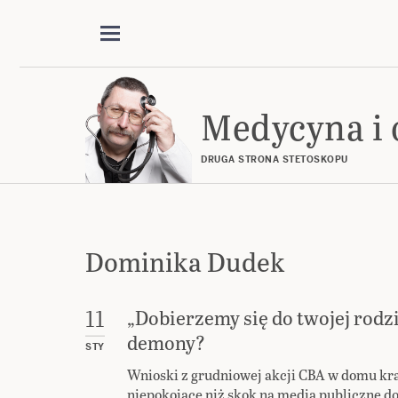
Medycyna i 
DRUGA STRONA STETOSKOPU
Dominika Dudek
„Dobierzemy się do twojej rod
11
demony?
STY
Wnioski z grudniowej akcji CBA w domu krak
niepokojące niż skok na media publiczne do