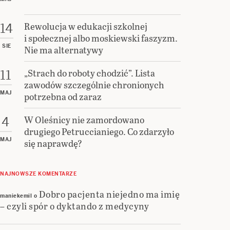
Rewolucja w edukacji szkolnej
14
i społecznej albo moskiewski faszyzm.
SIE
Nie ma alternatywy
„Strach do roboty chodzić”. Lista
11
zawodów szczególnie chronionych
MAJ
potrzebna od zaraz
W Oleśnicy nie zamordowano
4
drugiego Petruccianiego. Co zdarzyło
MAJ
się naprawdę?
NAJNOWSZE KOMENTARZE
Dobro pacjenta niejedno ma imię
maniekemil
o
– czyli spór o dyktando z medycyny