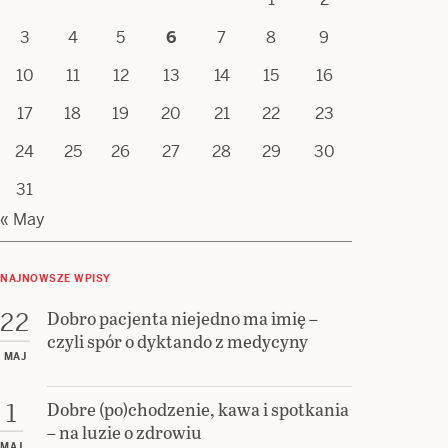
3
4
5
6
7
8
9
10
11
12
13
14
15
16
17
18
19
20
21
22
23
24
25
26
27
28
29
30
31
« May
NAJNOWSZE WPISY
Dobro pacjenta niejedno ma imię –
22
czyli spór o dyktando z medycyny
MAJ
Dobre (po)chodzenie, kawa i spotkania
1
– na luzie o zdrowiu
MAJ