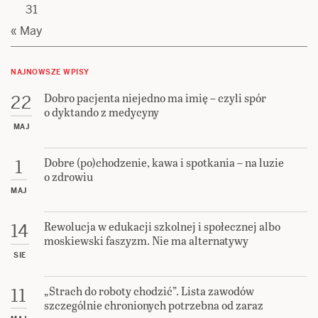
31
« May
NAJNOWSZE WPISY
Dobro pacjenta niejedno ma imię – czyli spór
22
o dyktando z medycyny
MAJ
Dobre (po)chodzenie, kawa i spotkania – na luzie
1
o zdrowiu
MAJ
Rewolucja w edukacji szkolnej i społecznej albo
14
moskiewski faszyzm. Nie ma alternatywy
SIE
„Strach do roboty chodzić”. Lista zawodów
11
szczególnie chronionych potrzebna od zaraz