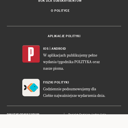
BOK DLA SUBSKRYBENTÓW
O POLITYCE
APLIKACJE POLITYKI
i
IOS
ANDROID
W aplikacjach publikujemy pełne
wydania tygodnika POLITYKA oraz
nasze pisma.
FISZKI POLITYKI
Codziennie podsumowujemy dla
Ciebie najważniejsze wydarzenia dnia.
DWUTYGODNIK FORUM
Projekt:
Cogision
,
Ładne Halo
POLITYKA INSIGHT
Wykonanie: Vavatech